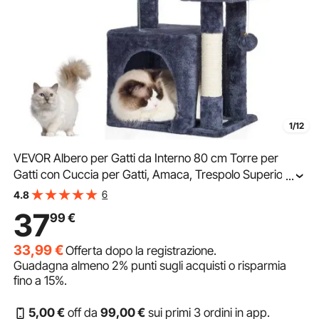
1/12
VEVOR Albero per Gatti da Interno 80 cm Torre per
Gatti con Cuccia per Gatti, Amaca, Trespolo Superiore,
...
Piattaforma per Saltare, con Palla Sospesa, Centro
6
4.8
Attività per Mobili per Gatti, Grigio Scuro
37
99
€
33,99
€
Offerta dopo la registrazione.
Guadagna almeno
2%
punti sugli acquisti o risparmia
fino a
15%
.
5
,00
€
off da
99
,00
€
sui primi 3 ordini in app.