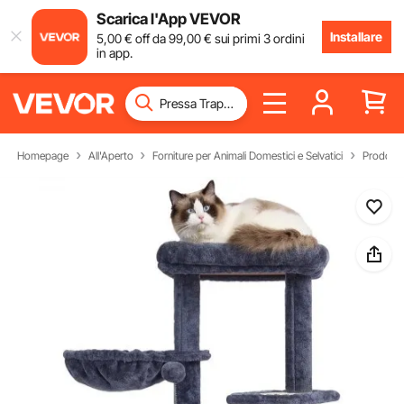
Scarica l'App VEVOR
Installare
5
,00
€
off da
99
,00
€
sui primi 3 ordini
in app.
Homepage
All'Aperto
Forniture per Animali Domestici e Selvatici
Prodotti 