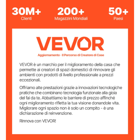
grigio scuro
Colore
4 strati
Numero di strati
Numero di
1
appartamenti per
gatti
35 libbre/15,8 kg
Capacità di peso
17,3" x 11" x 3,1"/44 x 28 x 8
Dimensioni del
trespolo superiore
cm
11,8" x 11,8" x 11,8"/30 x 30
Dimensioni della
cuccia per gatti
x 30 cm
15,7" x 11,8"/40 x 30 cm
Dimensioni base