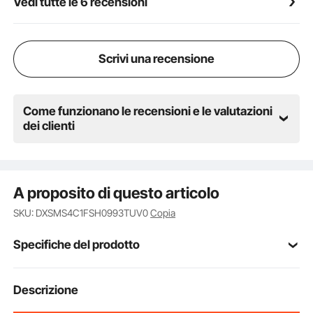
Vedi tutte le 6 recensioni
Un'ampia base e pali in sisal ispessiti assicurano
stabilità complessiva. Adatta per soggiorni, camere
da letto e balconi, e ideale anche per negozi di
animali, cliniche veterinarie e saloni di toelettatura per
Scrivi una recensione
animali.
Come funzionano le recensioni e le valutazioni
dei clienti
A proposito di questo articolo
SKU: DXSMS4C1FSH0993TUV0
Copia
Specifiche del prodotto
Numero modello
Descrizione
CAT789
articolo