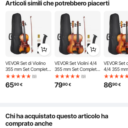
Il prodotto è durevole? ...
Articoli simili che potrebbero piacerti
Fai la prima domanda
VEVOR Set di Violino
VEVOR Set Violini 4/4
VEVOR Set di
355 mm Set Completo
355 mm Set Completo
4/4 355 mm
per Violino con
per Violino Legno
Completo pe
(9)
(9)
Custodia Rigida,
Massello Marrone
Marrone Lu
65
79
86
90
90
90
€
€
€
Colofonia, Archetto,
Opaco
Motivi
Spalliera, Ponticello,
Accordatore e Corde
Educazione musicale
Extra, Strumenti
Musicali per Adulti,
Chi ha acquistato questo articolo ha
Studenti, Marrone
Violino da solo
comprato anche
Opaco