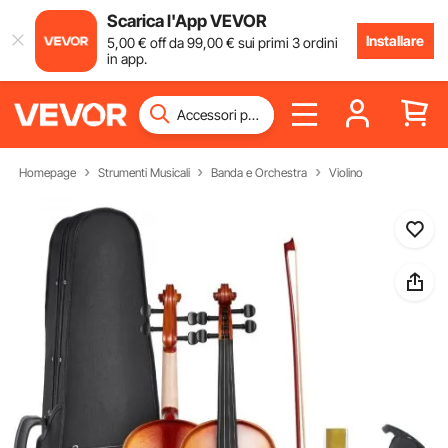
Scarica l'App VEVOR
Installare
5
,00
€
off da
99
,00
€
sui primi 3 ordini
in app.
Homepage
Strumenti Musicali
Banda e Orchestra
Violino