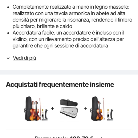
Completamente realizzato a mano in legno massello:
realizzato con una tavola armonica in abete ad alta
densità per migliorare la risonanza, rendendo il timbro
più chiaro, brillante e caldo
Accordatura facile: un accordatore è incluso con il
violino, con un rilevamento preciso dell'altezza per
garantire che ogni sessione di accordatura
raggiunga l'intonazione ideale
Vedi di più
Violino 4/4: questa dimensione di violino è ideale per
utenti dai 12 anni in su con un braccio lungo almeno
584,2 mm. È uno strumento ideale per principianti o
musicisti, ottimo per lezioni, esibizioni o per esercitarsi
Acquistati frequentemente insieme
a casa
Comodo poggiaspalla: il design del poggiaspalla offre
un supporto eccellente per la spalla del musicista,
migliorando la stabilità durante l'esecuzione
Set completo per violino: il set include custodia,
archetto, ponticello, colofonia, accordatore, spalliera,
corde di ricambio, adesivo e panno per lucidatura.
Non c'è bisogno di cercare altri accessori per violino