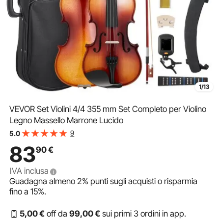
1/13
VEVOR Set Violini 4/4 355 mm Set Completo per Violino
Legno Massello Marrone Lucido
9
5.0
83
90
€
IVA inclusa
Guadagna almeno
2%
punti sugli acquisti o risparmia
fino a
15%
.
5
,00
€
off da
99
,00
€
sui primi 3 ordini in app.