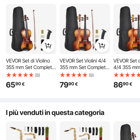
VEVOR Set di Violino
VEVOR Set Violini 4/4
VEVOR Set di
355 mm Set Completo
355 mm Set Completo
4/4 355 mm
per Violino con
per Violino Legno
Completo pe
(9)
(9)
Custodia Rigida,
Massello Marrone
Marrone Lu
65
79
86
90
90
90
€
€
€
Colofonia, Archetto,
Opaco
Motivi
Spalliera, Ponticello,
Accordatore e Corde
Regalo ideale
Extra, Strumenti
I più venduti in questa categoria
Musicali per Adulti,
Studenti, Marrone
Guida alle dimensioni
Opaco