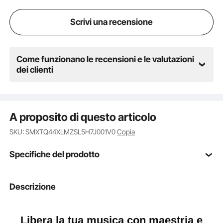
Scrivi una recensione
Come funzionano le recensioni e le valutazioni
dei clienti
A proposito di questo articolo
SKU: SMXTQ44XLMZSL5H7J001V0
Copia
Specifiche del prodotto
Numero modello
Descrizione
MV012W
articolo
Dimensioni del
Libera la tua musica con maestria e
4/4 (355 mm)