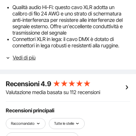
Qualità audio Hi-Fi: questo cavo XLR adotta un
calibro di filo 24 AWG e uno strato di schermatura
anti-interferenza per resistere alle interferenze del
segnale esterno. Offre un'eccellente conduttività e
trasmissione del segnale
Connettori XLR in lega: il cavo DMX è dotato di
connettori in lega robusti e resistenti alla ruggine.
Grazie al design autobloccante, è facile da inserire e
Vedi di più
scollegare con un bloccaggio sicuro. Consente l'uso
plug-and-play
Connettori maschio a tre pin: i connettori maschio a
tre pin placcati in oro dei cavi microfonici XLR sono
Recensioni
4.9
resistenti all'ossidazione e alla corrosione.
Supportano una migliore conduttività e trasmissione
Valutazione media basata su 112 recensioni
del segnale audio
Cavo in PVC flessibile: il nostro cavo per microfono è
realizzato in PVC flessibile, resistente all'usura, facile
Recensioni principali
da pulire e organizzare, riducendo l'aggrovigliamento
durante l'uso. Ogni cavo XLR è dotato di un
Raccomandato
Tutte le stelle
connettore con codice colore diverso
Compatibilità universale: i cavi per microfono sono