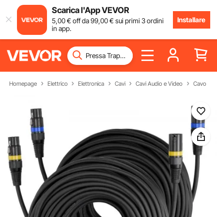
Scarica l'App VEVOR
Installare
5
,00
€
off da
99
,00
€
sui primi 3 ordini
in app.
Homepage
Elettrico
Elettronica
Cavi
Cavi Audio e Video
Cavo del