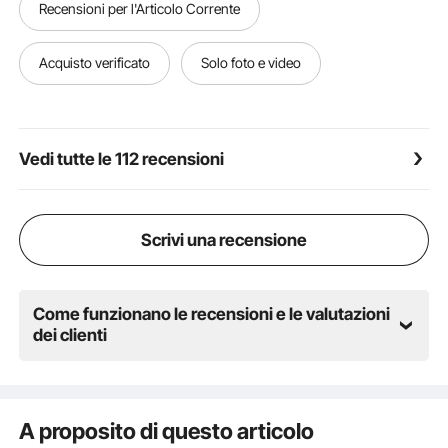
Recensioni per l'Articolo Corrente
compatibili con vari dispositivi audio XLR a 3 pin,
come equalizzatori, microfoni, sintonizzatori, mixer
audio digitali, morsettiere, preamplificatori,
Acquisto verificato
Solo foto e video
altoparlanti, microfoni wireless
Vedi tutte le 112 recensioni
Scrivi una recensione
Come funzionano le recensioni e le valutazioni
dei clienti
A proposito di questo articolo