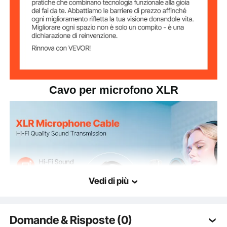
24 AWG
Calibro del filo
nero
Colore del cavo
giallo, blu
Colore connettori
Cavo per microfono XLR
Materiale
lega + rame + PVC
principale
6 libbre / 2,72 kg
Peso netto
8,27 x 8,27 x 4,33 pollici /
Dimensioni del
prodotto
210 x 210 x 110 mm
Vedi di più
Domande & Risposte (0)