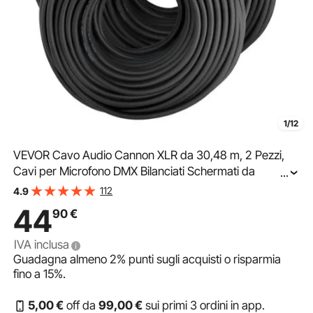
1/12
VEVOR Cavo Audio Cannon XLR da 30,48 m, 2 Pezzi,
Cavi per Microfono DMX Bilanciati Schermati da
...
Maschio a Femmina, Cavi a 3 Pin Placcati in Oro, per
112
4.9
Illuminazione da Palco, Sistemi di Altoparlanti
44
90
€
IVA inclusa
Guadagna almeno
2%
punti sugli acquisti o risparmia
fino a
15%
.
5
,00
€
off da
99
,00
€
sui primi 3 ordini in app.