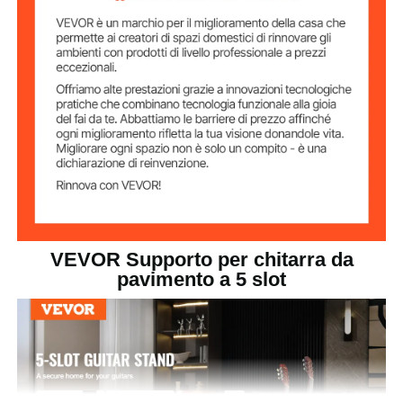
regolarne la posizione senza sforzo. È perfetto per
pollici/620 x 515 x 722 mm
A)
studi musicali, negozi di musica e sale espositive,
garantendo praticità e versatilità ovunque tu abbia
bisogno di mostrare le tue chitarre.
VEVOR Supporto per chitarra da
pavimento a 5 slot