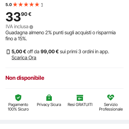
Perno di Sicurezza Protezione in Schiuma ad Alta
1
5.0
Densità, per Chitarra Acustica Basso Elettrico
33
90
€
IVA inclusa
Guadagna almeno
2%
punti sugli acquisti o risparmia
fino a
15%
.
5
,00
€
off da
99
,00
€
sui primi 3 ordini in app.
Scarica Ora
Non disponibile
Pagamento
Privacy Sicura
Resi GRATUITI
Servizio
100% Sicuro
Professionale