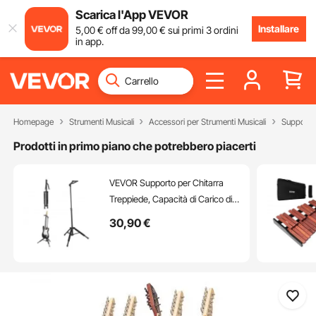
Scarica l'App VEVOR
Installare
5
,00
€
off da
99
,00
€
sui primi 3 ordini
in app.
Homepage
Strumenti Musicali
Accessori per Strumenti Musicali
Supporto 
Prodotti in primo piano che potrebbero piacerti
VEVOR Supporto per Chitarra
Treppiede, Capacità di Carico di
15 kg Espositore da Pavimento
30
,90
€
Pieghevole per Chitarra, Altezza
Regolabile da 900 a 1200 mm
per Chitarra Acustica Elettrica
Basso Classico