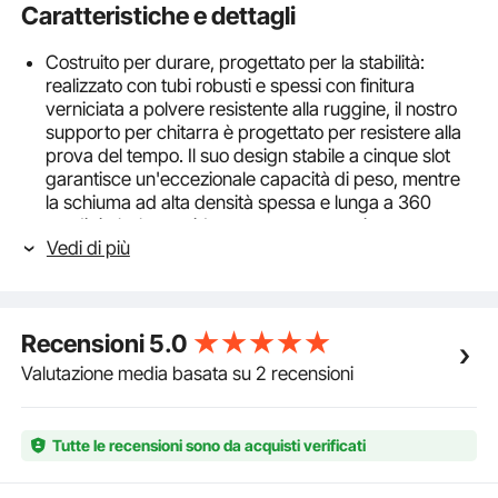
Caratteristiche e dettagli
Costruito per durare, progettato per la stabilità:
realizzato con tubi robusti e spessi con finitura
verniciata a polvere resistente alla ruggine, il nostro
supporto per chitarra è progettato per resistere alla
prova del tempo. Il suo design stabile a cinque slot
garantisce un'eccezionale capacità di peso, mentre
la schiuma ad alta densità spessa e lunga a 360
gradi rimbalza rapidamente sotto pressione,
Vedi di più
adattandosi perfettamente alla tua chitarra.
Massima sicurezza e protezione: proteggi i tuoi
pavimenti in tutta sicurezza utilizzando i piedini piatti
in gomma del nostro supporto per chitarra, progettati
Recensioni
5.0
per evitare graffi. Dotato di un perno di sicurezza per
evitare che la chitarra si ribalti in avanti, il suo design
Valutazione media basata su 2 recensioni
robusto offre una stabilità imbattibile. Perfetto per
mostrare la tua collezione a casa, in studio o durante
gli spettacoli.
Tutte le recensioni sono da acquisti verificati
Design pieghevole in un unico pezzo: sperimenta una
configurazione e uno stoccaggio senza soluzione di