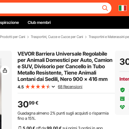
Ispirazione
Club membri
Prodotti per Cani
Trasportini, Cucce e Cucce per Cani
VEVOR Barriera Universale Regolabile
3
per Animali Domestici per Auto, Camion
e SUV, Divisorio per Cancello in Tubo
Metallo Resistente, Tiene Animali
Lontani dai Sedili, Nero 900 x 416 mm
Inte
68 Recensioni
4.5
30
99
€
Guadagna almeno
2%
punti sugli acquisti o risparmia
fino a
15%
.
5
,00
€
off da
99
,00
€
sui primi 3 ordini in app.