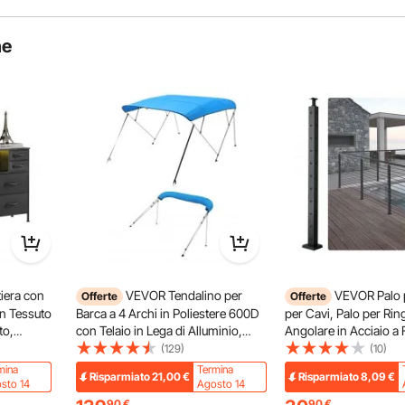
he
iera con
VEVOR Tendalino per
VEVOR Palo p
Offerte
Offerte
in Tessuto
Barca a 4 Archi in Poliestere 600D
per Cavi, Palo per Rin
to,
con Telaio in Lega di Alluminio,
Angolare in Acciaio a 
er Armadio
Tendalino Parasole Impermeabile
con Foro a L, 10 Fori P
(129)
(10)
 Aperto,
per Barca con Borsa Portaoggetti,
Acciaio Inox, 91,4x2,
mina
Termina
Risparmiato
21,00
€
Risparmiato
8,09
€
ata, per
Larghezza 201 a 213 cm Blu
1JZLGZHS9142UYBR
sto 14
Agosto 14
Pacifico
90
€
90
€