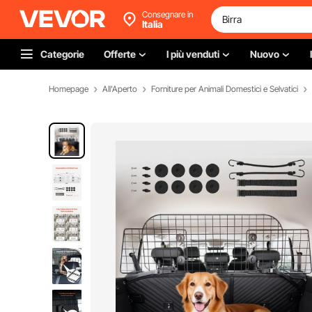
Consegnare in
Italia
Categorie
Offerte
I più venduti
Nuovo
Homepage
All'Aperto
Forniture per Animali Domestici e Selvatici