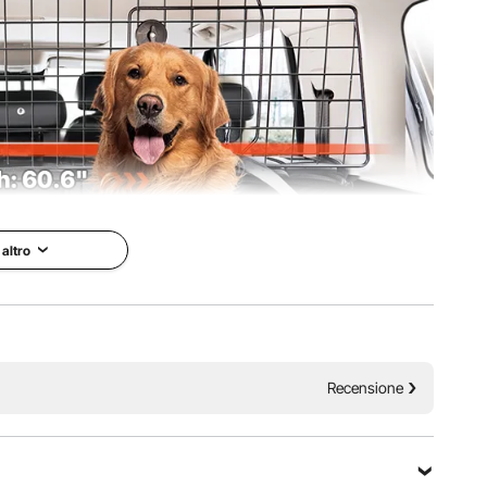
 altro
cane di salire sul sedile del conducente e di distrarti. Si
Recensione
 e non blocca la visuale, garantendo un viaggio tranquillo e
er il tuo animale domestico.