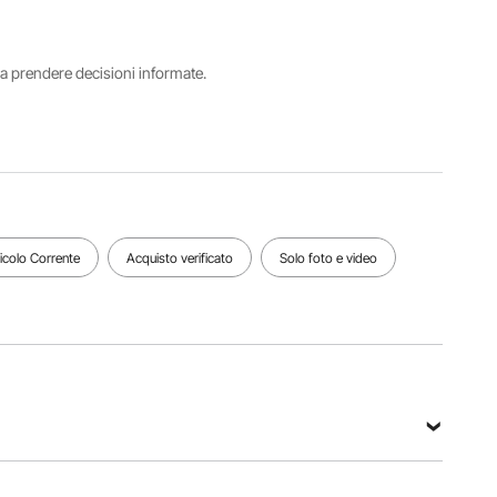
principale
articolo
/ 2,4 kg
35,4 x
SZJJZW0
(con tutti
16,4 pollici
1X
gli
/ 900 x
i a prendere decisioni informate.
accessori)
416 mm
Dimensioni
barriera
laterale (lato
Dimensione
lungo
più lunga
trapezoidale
60,6
x lato corto)
pollici /
ticolo Corrente
Acquisto verificato
Solo foto e video
16,3 x
1539 mm
14,4 pollici
/ 415 x
365 mm
Vedi tutte le specifiche