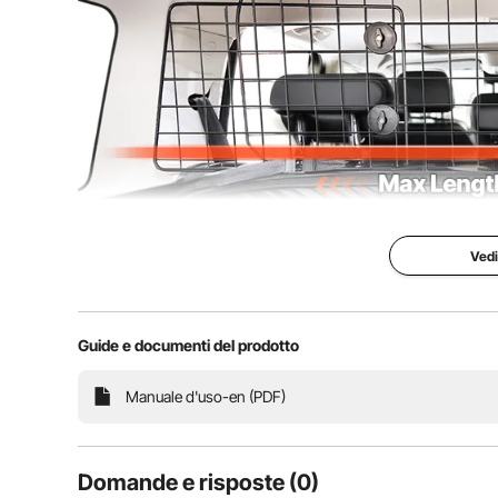
Vedi
Guide e documenti del prodotto
La nostra barriera per auto per cani impedisce al tuo 
Manuale d'uso-en (PDF)
adatta a vari modelli di veicoli, è facile da installare
sicuro sia per te che p
Domande e risposte (0)