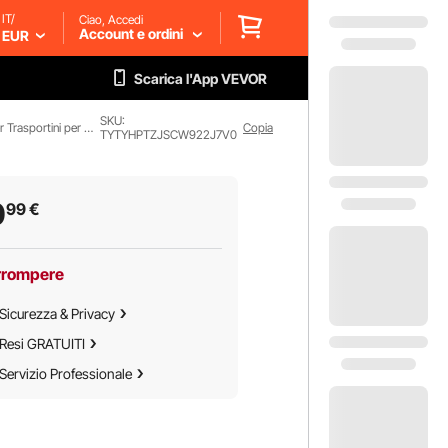
IT/
Ciao, Accedi
Account e ordini
EUR
Scarica l'App VEVOR
SKU:
Trasportini e Materassini per Trasportini per Cani
Copia
TYTYHPTZJSCW922J7V0
0
99
€
rrompere
Sicurezza & Privacy
Resi GRATUITI
Servizio Professionale