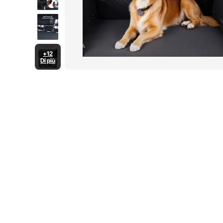
+12
Di più