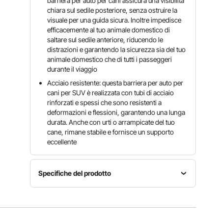
barriera per auto per cani assicura una visibilità
chiara sul sedile posteriore, senza ostruire la
visuale per una guida sicura. Inoltre impedisce
efficacemente al tuo animale domestico di
saltare sul sedile anteriore, riducendo le
distrazioni e garantendo la sicurezza sia del tuo
animale domestico che di tutti i passeggeri
durante il viaggio
Acciaio resistente: questa barriera per auto per
cani per SUV è realizzata con tubi di acciaio
rinforzati e spessi che sono resistenti a
deformazioni e flessioni, garantendo una lunga
durata. Anche con urti o arrampicate del tuo
cane, rimane stabile e fornisce un supporto
eccellente
Specifiche del prodotto
Dimensioni
Peso
della
Numero
netto
barriera
modello
5,3 libbre