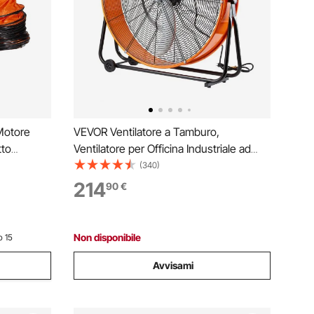
Motore
VEVOR Ventilatore a Tamburo,
tto
Ventilatore per Officina Industriale ad
arico
Alta Velocità 762 mm, 13000 CFM 3
(340)
atore di
Velocità con Inclinazione Regolabile a
214
90
€
Fumo
360°, Ventilatore Industriale per Uso
Commerciale
Non disponibile
o 15
Avvisami