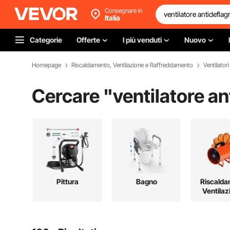
Consegnare in
Italia
Categorie
Offerte
I più venduti
Nuovo
Homepage
Riscaldamento, Ventilazione e Raffreddamento
Ventilatori
Cercare "
ventilatore a
Pittura
Bagno
Riscalda
Ventilaz
Raffredd