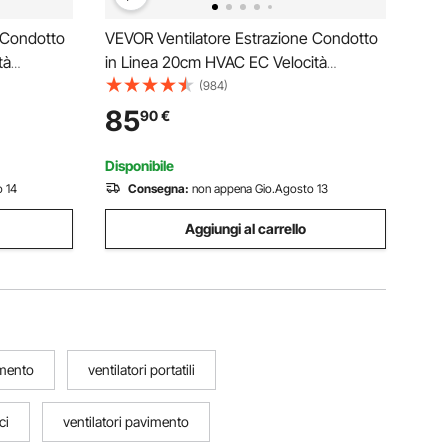
 Condotto
VEVOR Ventilatore Estrazione Condotto
tà
in Linea 20cm HVAC EC Velocità
ione a
Regolabile, Ventola di Aspirazione a
(984)
ominale
Condotto in Linea Potenza Nominale
85
90
€
32 dB,
68W 3000 giri/min Rumore a 39 dB,
Ventola Estrazione Aria
Disponibile
 14
Consegna:
non appena Gio.Agosto 13
Aggiungi al carrello
imento
ventilatori portatili
ci
ventilatori pavimento