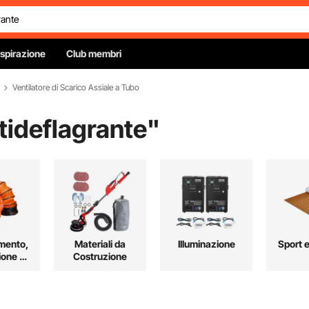
Ispirazione
Club membri
Ventilatore di Scarico Assiale a Tubo
ntideflagrante
"
mento,
Materiali da
Illuminazione
Sport 
ione e
Costruzione
amento