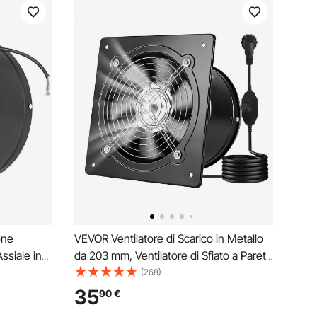
one
VEVOR Ventilatore di Scarico in Metallo
ssiale in
da 203 mm, Ventilatore di Sfiato a Parete
tilatore
ad Alta Velocità da 576 CFM, Basso
(268)
ollici)
Consumo, per Soffitta, Garage, Cantina,
35
90
€
Officina, Cucina, Pollaio, Nero