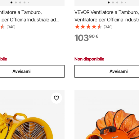
tilatore a Tamburo,
VEVOR Ventilatore a Tamburo,
 per Officina Industriale ad
Ventilatore per Officina Industr
ità 609 mm, 3 Velocità 8700
Alta Velocità 609 mm, 3 Veloc
(340)
(340)
clinazione Regolabile 360°,
CFM, Inclinazione Regolabile 
103
90
€
e Industriale per Magazzino
Timer 0-2H, Ventilatore per 
abbrica
Officina Fabbrica
bile
Non disponibile
Avvisami
Avvisami