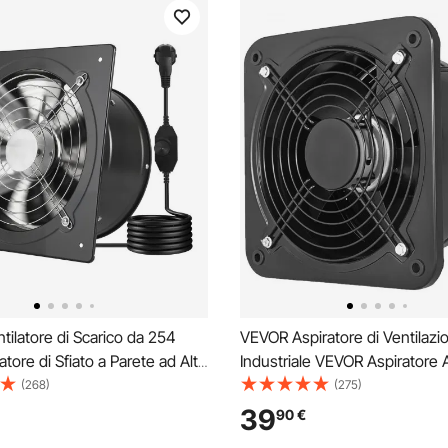
ilatore di Scarico da 254
VEVOR Aspiratore di Ventilazi
atore di Sfiato a Parete ad Alta
Industriale VEVOR Aspiratore A
a 988 CFM con Controllo della
Metallo 250MM / 10 pollici Ven
(268)
(275)
Basso Consumo, per Soffitta,
Estrattore d'Aria (250MM / 10 p
39
90
€
ntina, Officina, Cucina