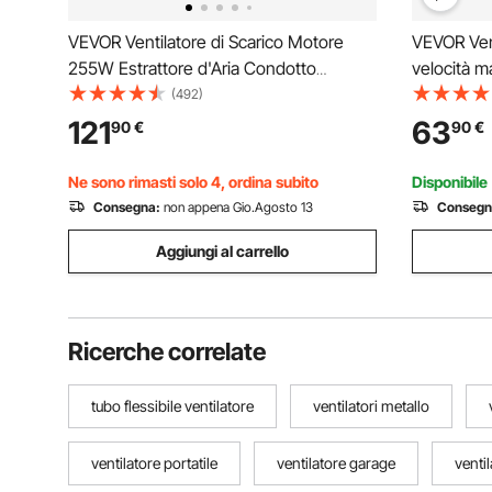
VEVOR Ventilatore di Scarico Motore
VEVOR Venti
255W Estrattore d'Aria Condotto
velocità m
Industriale 254 mm Tubo di Scarico
industrial
(492)
Volume d'Aria 1720 CFM Ventilatore di
commercial
121
63
90
€
90
€
Scarico per Estrarre Fumo Velocità 2830
magazzino, 
giri/min
nero, cert
Ne sono rimasti solo 4, ordina subito
Disponibile
Consegna:
non appena Gio.Agosto 13
Consegn
Aggiungi al carrello
Ricerche correlate
tubo flessibile ventilatore
ventilatori metallo
ventilatore portatile
ventilatore garage
ventil