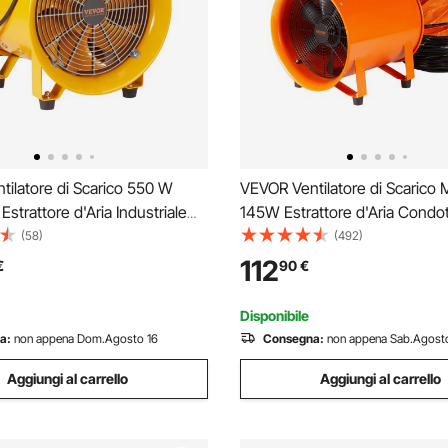
ilatore di Scarico 550 W
VEVOR Ventilatore di Scarico 
Estrattore d'Aria Industriale
145W Estrattore d'Aria Condo
Volume d'Aria 4247 m3/h
Industriale 203 mm Tubo di Sc
(58)
(492)
imentazione 3 m Ventilatore
Volume d'Aria 1020 CFM Ventil
112
€
90
€
per Aspirare Polvere Fumo
Scarico per Estrarre Polvere 
ile IP44
Velocità 2900 giri/min
Disponibile
a:
non appena Dom.Agosto 16
Consegna:
non appena Sab.Agost
Aggiungi al carrello
Aggiungi al carrello