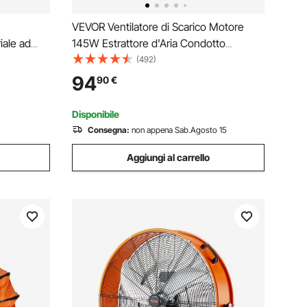
VEVOR Ventilatore di Scarico Motore
iale ad
145W Estrattore d'Aria Condotto
ità 8700
Industriale 203mm Tubo di Scarico 5m
(492)
a 360°,
Volume d'Aria 1020 CFM Ventilatore di
94
90
€
Magazzino
Scarico per Estrarre Polvere Fumo
Velocità 2900 giri/min
Disponibile
Consegna:
non appena Sab.Agosto 15
Aggiungi al carrello