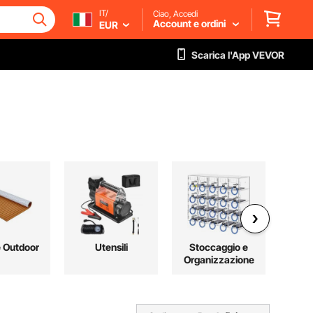
IT/
Ciao, Accedi
Account e ordini
EUR
Scarica l'App VEVOR
e Outdoor
Utensili
Stoccaggio e
Set
Organizzazione