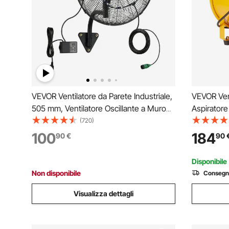
VEVOR Ventilatore da Parete Industriale,
VEVOR Vent
505 mm, Ventilatore Oscillante a Muro
Aspiratore 
con Nebulizzazione, IP44, 3 Velocità,
304,8 mm 
(720)
Telecomando, Flusso d'Aria Potente, per
Cavo di Al
100
184
90
€
90
Officine, Garage e Ambienti Commerciali
Portatile 
Impermeab
Disponibile
Non disponibile
Consegn
Visualizza dettagli