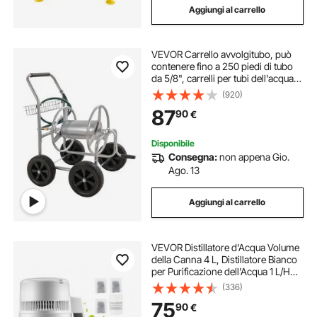
Aggiungi al carrello
VEVOR Carrello avvolgitubo, può
contenere fino a 250 piedi di tubo
da 5/8", carrelli per tubi dell'acqua
da giardino, strumenti mobili con 4
(920)
ruote, piantagione da esterno in
87
90
€
acciaio verniciato a polve
Disponibile
Consegna:
non appena Gio.
Ago. 13
Aggiungi al carrello
VEVOR Distillatore d'Acqua Volume
della Canna 4 L, Distillatore Bianco
per Purificazione dell'Acqua 1 L/H
con Contenitore in Plastica, per
(336)
Cucina Uffici, Lab, Ospedali,
75
90
€
Cliniche Dentistiche, ecc.