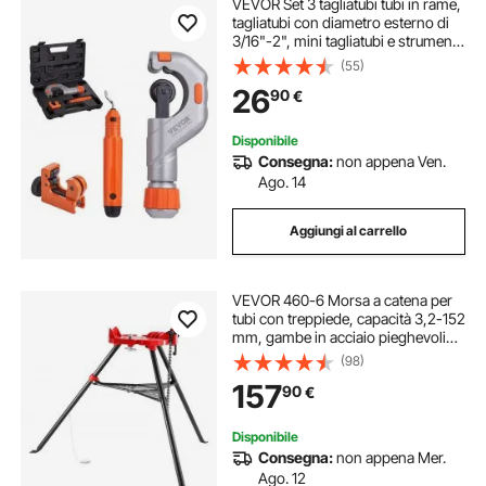
VEVOR Set 3 tagliatubi tubi in rame,
tagliatubi con diametro esterno di
3/16"-2", mini tagliatubi e strumento
per sbavatura con diametro esterno
(55)
di 1/8"-7/8", set di tagliatubi per tubi
26
90
€
in rame
Disponibile
Consegna:
non appena Ven.
Ago. 14
Aggiungi al carrello
VEVOR 460-6 Morsa a catena per
tubi con treppiede, capacità 3,2-152
mm, gambe in acciaio pieghevoli
portatili, morsa a catena per
(98)
treppiede, ideale per una varietà di
157
90
€
materiali per tubi
Disponibile
Consegna:
non appena Mer.
Ago. 12