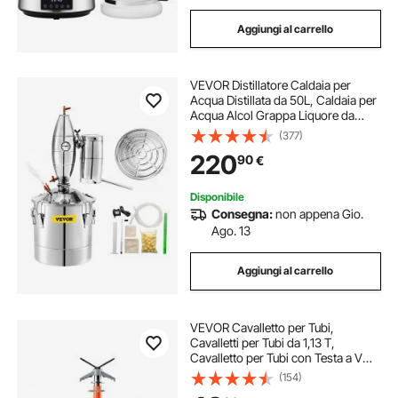
Aggiungi al carrello
VEVOR Distillatore Caldaia per
Acqua Distillata da 50L, Caldaia per
Acqua Alcol Grappa Liquore da
Distillazione, Serbatoio da
(377)
Fermentazione per Fermentare
220
90
€
Bevande Acqua Vino Liquore in
Acciaio Inox
Disponibile
Consegna:
non appena Gio.
Ago. 13
Aggiungi al carrello
VEVOR Cavalletto per Tubi,
Cavalletti per Tubi da 1,13 T,
Cavalletto per Tubi con Testa a V
Regolabile in Altezza da 69-132 cm,
(154)
Cavalletto per Tubi Pieghevole in