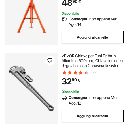
48
90
€
Acciaio 45# Tubi 1,27-30,48 cm
Disponibile
Consegna:
non appena Ven.
Ago. 14
Aggiungi al carrello
VEVOR Chiave per Tubi Dritta in
Alluminio 609 mm, Chiave Idraulica
Regolabile con Ganascia Resistenza
Impugnatura Ergonomica,
(88)
Trasportabile, Design Appeso,
32
90
€
Chiave per Tubi per Riparazioni
Auto Tubi
Disponibile
Consegna:
non appena Mer.
Ago. 12
Aggiungi al carrello