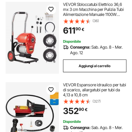
VEVOR Sbloccatubi Elettrico 36,6
mx 3 cm Macchina per Pulizia Tubi
Alimentazione Manuale 1100W
Macchina Pulitore per Tubi Scarico
(36)
con 6 Taglierine, Controllo
611
90
€
CW/CCW per Tubi da 10-20,3 cm
Disponibile
Consegna:
Sab. Ago. 8 - Mer.
Ago. 12
Aggiungi al carrello
VEVOR Espansore idraulico per tubi
di scarico, allargatubi per tubi da
4,13 a 10,8 cm
(327)
352
90
€
Disponibile
Consegna:
Sab. Ago. 8 - Mer.