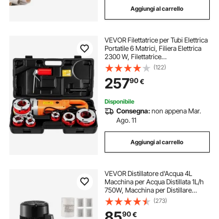
Aggiungi al carrello
VEVOR Filettatrice per Tubi Elettrica
Portatile 6 Matrici, Filiera Elettrica
2300 W, Filettatrice
Elettrica Portatile 22 Giri al Min,
(122)
Infila Tubi Elettrici Portatile Adatto
257
90
€
Per Settori di Industrie
Disponibile
Consegna:
non appena Mar.
Ago. 11
Aggiungi al carrello
VEVOR Distillatore d'Acqua 4L
Macchina per Acqua Distillata 1L/h
750W, Macchina per Distillare
Acqua Uso Alimentare Contenitore
(273)
Interno Vetro Acciaio Inox per
85
90
€
Purificazione Acqua Casa Ufficio