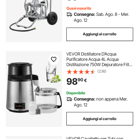
Quasi esaurito
Consegna:
Sab. Ago. 8 - Mer.
Ago. 12
Aggiungi al carrello
VEVOR Distillatore D’Acqua
Purificatore Acqua 4L Acqua
Distillazione 750W Depuratore Filtri
Distiller Acqua Pura Water
(236)
(Argento+Controllo della
98
90
€
Temperatura)
Disponibile
Consegna:
non appena Mer.
Ago. 12
Aggiungi al carrello
VEVOR Cavalletto per Tubi con