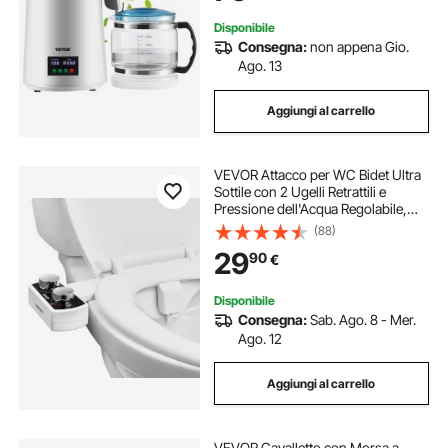
Disponibile
Consegna:
non appena Gio.
Ago. 13
Aggiungi al carrello
VEVOR Attacco per WC Bidet Ultra
Sottile con 2 Ugelli Retrattili e
Pressione dell'Acqua Regolabile,
Spruzzatore di Acqua Fredda non
(88)
Elettrico per Lavaggio Anteriore e
29
90
€
Posteriore, Bianco
Disponibile
Consegna:
Sab. Ago. 8 - Mer.
Ago. 12
Aggiungi al carrello
VEVOR Cavalletto con Morsa a