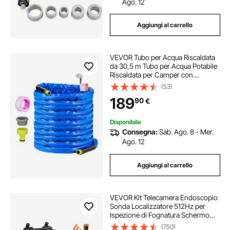
Ago. 12
Aggiungi al carrello
VEVOR Tubo per Acqua Riscaldata
da 30,5 m Tubo per Acqua Potabile
Riscaldata per Camper con
Copertura Ondulata, Protezione
(53)
Antigelo Fino a -42,7 ℃
189
90
€
Autoregolante Automatico,
Diametro Interno 15,87 mm
Disponibile
Consegna:
Sab. Ago. 8 - Mer.
Ago. 12
Aggiungi al carrello
VEVOR Kit Telecamera Endoscopio
Sonda Localizzatore 512Hz per
Ispezione di Fognatura Schermo
LCD Colorata 9 Pollici Cavo 91,5 m,
(750)