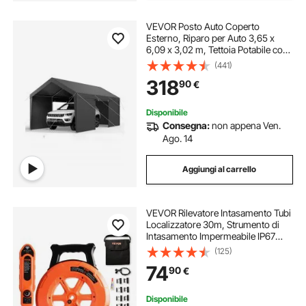
VEVOR Posto Auto Coperto
Esterno, Riparo per Auto 3,65 x
6,09 x 3,02 m, Tettoia Potabile con
Pareti Laterali e Porta Rimovibili,
(441)
Resistente ai Raggi UV e all'Acqua,
318
90
€
per Auto e Barca, Grigio
Disponibile
Consegna:
non appena Ven.
Ago. 14
Aggiungi al carrello
VEVOR Rilevatore Intasamento Tubi
Localizzatore 30m, Strumento di
Intasamento Impermeabile IP67
Sensibilità Regolabile Scanner per
(125)
Pareti Fognarie, Strumento Idraulico
74
90
€
per Tubi dell'Acqua
Disponibile