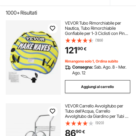
1000+
Risultati
VEVOR Tubo Rimorchiabile per
Nautica, Tubo Rimorchiabile
Gonfiabile per 1-3 Ciclisti con Pinne
Paraurti, Tubi Trainabili per Sport
(189)
Acquatici da 510 libbre per Barche
121
90
€
da Tirare, Copertura Completa in
Nylon, Maniglie in EVA e Valvola di
Sicurezza della Velocità
Rimangono solo 1, Ordina subito
Consegna:
Sab. Ago. 8 - Mer.
Ago. 12
Aggiungi al carrello
VEVOR Carrello Avvolgitubo per
Tubo dell'Acqua, Carrello
Avvolgitubo da Giardino per Tubi ad
Alta Pressione Capacità max. 6096
(920)
cm/9144 cm,Bobina per Stoccaggio
86
90
€
Tubi per Irrigazione, Senza Tubo