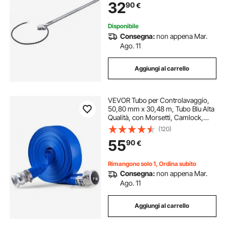
32
90
€
Ergonomica, Installazione Tubi e
Auto Riparazione
Disponibile
Consegna:
non appena Mar.
Ago. 11
Aggiungi al carrello
VEVOR Tubo per Controlavaggio,
50,80 mm x 30,48 m, Tubo Blu Alta
Qualità, con Morsetti, Camlock,
Raccordi in Alluminio, per Varie
(120)
Pompe, per Trattamento Acque
55
90
€
Reflue, Trasporto Acqua e Scopi
Agricoli
Rimangono solo 1, Ordina subito
Consegna:
non appena Mar.
Ago. 11
Aggiungi al carrello