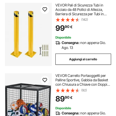
VEVOR Pali di Sicurezza Tubi in
Acciaio da 48 Pollici di Altezza,
Barriera di Sicurezza per Tubi in
Acciaio da 4,5 Pollici di Diametro,
(142)
Bulloni di Ancoraggio per Aree
99
90
€
Sensibili al Traffico
Disponibile
Consegna:
non appena Gio.
Ago. 13
Aggiungi al carrello
VEVOR Carrello Portaoggetti per
Palline Sportive, Gabbia da Basket
con Chiusura a Chiave con Doppi
Coperchi, Organizzatore Porta
(92)
Attrezzi Sportivi per Interni ed
89
90
€
Esterni, Rastrelliera in Acciaio
Disponibile
Consegna:
non appena Gio.