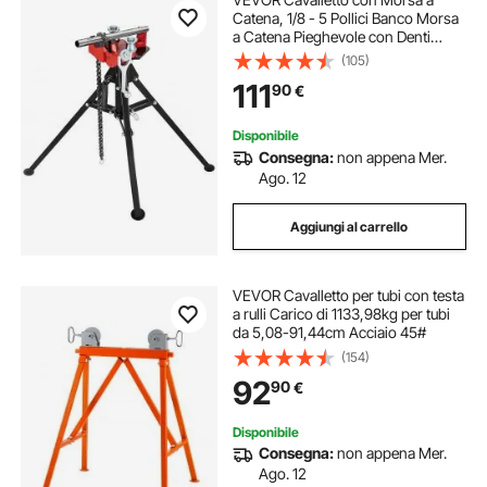
Catena, 1/8 - 5 Pollici Banco Morsa
a Catena Pieghevole con Denti
Temprati, Morsa per Tubi a Catena
(105)
con Supporti in Gomma per
111
90
€
Riparazioni di Bricolage e
Domestico TP-425
Disponibile
Consegna:
non appena Mer.
Ago. 12
Aggiungi al carrello
VEVOR Cavalletto per tubi con testa
a rulli Carico di 1133,98kg per tubi
da 5,08-91,44cm Acciaio 45#
(154)
92
90
€
Disponibile
Consegna:
non appena Mer.
Ago. 12