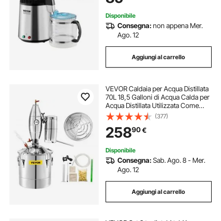
Clinica
Disponibile
Consegna:
non appena Mer.
Ago. 12
Aggiungi al carrello
VEVOR Caldaia per Acqua Distillata
70L 18,5 Galloni di Acqua Calda per
Acqua Distillata Utilizzata Come
Serbatoio di Fermentazione per
(377)
Fermentare Bevande o Condimenti
258
90
€
40 x 40 cm in Acciaio Inox
Disponibile
Consegna:
Sab. Ago. 8 - Mer.
Ago. 12
Aggiungi al carrello