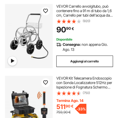
VEVOR Carrello avvolgitubo, può
contenere fino a 91 m di tubo da 1,6
cm, Carrello per tubi dell'acqua da
giardino Attrezzi mobili con 4 ruote,
(920)
Piantagione esterno in acciaio
90
90
€
verniciato a polvere
Disponibile
Consegna:
non appena Gio.
Ago. 13
Aggiungi al carrello
VEVOR Kit Telecamera Endoscopio
con Sonda Localizzatore 512Hz per
Ispezione di Fognatura Schermo
LCD Colorata 9 Pollici Cavo 50m,
(750)
Telecamera Ispezione Sonda
Portatile per Tubi Angolazione
Termina Ago. 14
Visiva 130°
511
90
€
-
33%
759,90
€