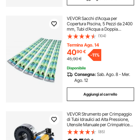
VEVOR Sacchi d'Acqua per
Copertura Piscina, 5 Pezzi da 2400
mm, Tubi d'Acqua a Doppia
Camera, con Tappo a Vite a Prova
(104)
di Perdite, con Strisce Riflettenti per
Chiusura Invernale, Blu
Termina Ago. 14
40
90
€
-
11%
45,90
€
Disponibile
Consegna:
Sab. Ago. 8 - Mer.
Ago. 12
Aggiungi al carrello
VEVOR Strumento per Crimpaggio
di Tubi Idraulici ad Alta Pressione,
Utensile Manuale per Crimpatrice
Idraulica Portatile con 8 Matrici,
(85)
Adatto per Tubi del Gas, Acqua, Aria