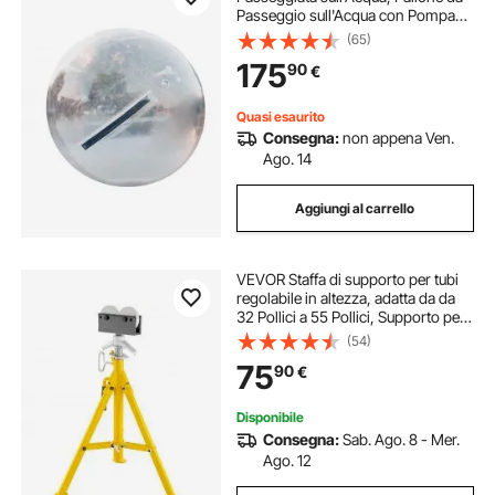
Passeggio sull'Acqua con Pompa
da 220V/800W, Palla Gonfiabile
(65)
Gigante Capacità Portante 180 KG
175
90
€
per Giochi sull'Acqua in Piscina o
Spiaggia
Quasi esaurito
Consegna:
non appena Ven.
Ago. 14
Aggiungi al carrello
VEVOR Staffa di supporto per tubi
regolabile in altezza, adatta da da
32 Pollici a 55 Pollici, Supporto per
Tubi con Testa a rulli 4500 Libbri / 2
(54)
Tonnellate di Capacità per Filettare
75
90
€
Tubi
Disponibile
Consegna:
Sab. Ago. 8 - Mer.
Ago. 12