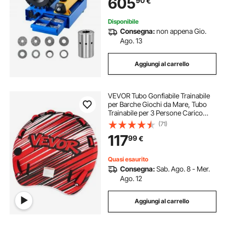
605
90
€
Condizionata per Auto
Disponibile
Consegna:
non appena Gio.
Ago. 13
Aggiungi al carrello
VEVOR Tubo Gonfiabile Trainabile
per Barche Giochi da Mare, Tubo
Trainabile per 3 Persone Carico
max. 231 kg, Dispositivo per
(71)
Divertimento Acquatico Copertura
117
99
€
in Nylon, Maniglia Imbottite, Rosso
Quasi esaurito
Consegna:
Sab. Ago. 8 - Mer.
Ago. 12
Aggiungi al carrello