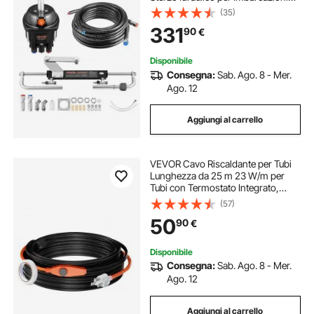
1000 PSI 5 Giri da Blocco Corsa 200
(35)
mm, Sistema per Sterzo Idraulico
331
90
€
con Tubi Flessibili per Barche
Disponibile
Consegna:
Sab. Ago. 8 - Mer.
Ago. 12
Aggiungi al carrello
VEVOR Cavo Riscaldante per Tubi
Lunghezza da 25 m 23 W/m per
Tubi con Termostato Integrato,
Cavo Riscaldante per Tubi
(57)
dell'Acqua Protezione Tubi in PVC,
50
90
€
Tubi in Metallo e Plastica dal
Congelamento
Disponibile
Consegna:
Sab. Ago. 8 - Mer.
Ago. 12
Aggiungi al carrello