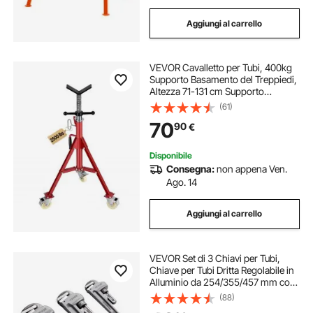
Aggiungi al carrello
VEVOR Cavalletto per Tubi, 400kg
Supporto Basamento del Treppiedi,
Altezza 71-131 cm Supporto
Professionale Treppiede, Cavalletto
(61)
per Tubi con Supporto a V per Tubi
70
90
€
0,32-30,48 cm, Cavalletto Tubi
Disponibile
Consegna:
non appena Ven.
Ago. 14
Aggiungi al carrello
VEVOR Set di 3 Chiavi per Tubi,
Chiave per Tubi Dritta Regolabile in
Alluminio da 254/355/457 mm con
Ganascia Resistenza e Impugnatura
(88)
Ergonomica, Design Appeso,