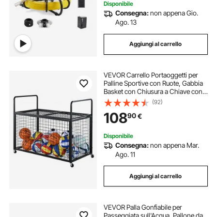
Disponibile
Consegna:
non appena Gio.
Ago. 13
Aggiungi al carrello
VEVOR Carrello Portaoggetti per
Palline Sportive con Ruote, Gabbia
Basket con Chiusura a Chiave con
Doppi Coperchi, Organizzatore
(92)
Porta Attrezzi Sportivi Interni ed
108
90
€
Esterni, Rastrelliera in Acciaio
Disponibile
Consegna:
non appena Mar.
Ago. 11
Aggiungi al carrello
VEVOR Palla Gonfiabile per
Passeggiata sull'Acqua, Pallone da