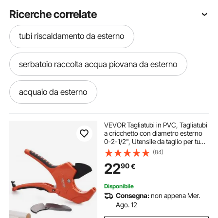
Ricerche correlate
tubi riscaldamento da esterno
serbatoio raccolta acqua piovana da esterno
acquaio da esterno
serbatoio acqua piovana esterni
VEVOR Tagliatubi in PVC, Tagliatubi
a cricchetto con diametro esterno
0-2-1/2", Utensile da taglio per tubi
serbatoi per acqua piovana da esterno
per carichi pesanti con lama SK5 di
(84)
ricambio per tubi in PVC, CPVC,
22
90
€
PP-R, PEX, PE
Disponibile
Consegna:
non appena Mer.
Ago. 12