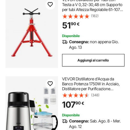
Testa a V 0,32-30,48 cm Supporto
per tubi Altezza Regolabile 61-107
cm Massima Capacità 1134 kg,
(182)
Cavalletto per tubi Materiale in
51
90
€
Acciaio al Carbonio Piedi Pieghevoli
Disponibile
Consegna:
non appena Gio.
Ago. 13
Aggiungi al carrello
VEVOR Distillatore d'Acqua da
Banco Potenza 1750W in Acciaio,
Distillatore per Purificazione
dell'Acqua Produttività 1,5L/H,
(348)
Alambicco per Distillazione d'Acqua
107
90
€
Controllo di Tempo Contenitore in
Vetro
Disponibile
Consegna:
Sab. Ago. 8 - Mer.
Ago. 12