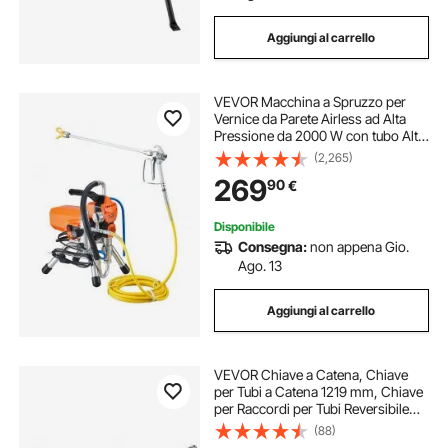
Aggiungi al carrello
VEVOR Macchina a Spruzzo per
Vernice da Parete Airless ad Alta
Pressione da 2000 W con tubo Alta
Pressione, Macchina per
(2,265)
Spruzzatura da Parete, per Interni
269
90
€
Esterni a Base d'Acqua e a Base di
Olio
Disponibile
Consegna:
non appena Gio.
Ago. 13
Aggiungi al carrello
VEVOR Chiave a Catena, Chiave
per Tubi a Catena 1219 mm, Chiave
per Raccordi per Tubi Reversibile
CRV con Ganascia ad Alta
(88)
Resistenza e Impugnatura