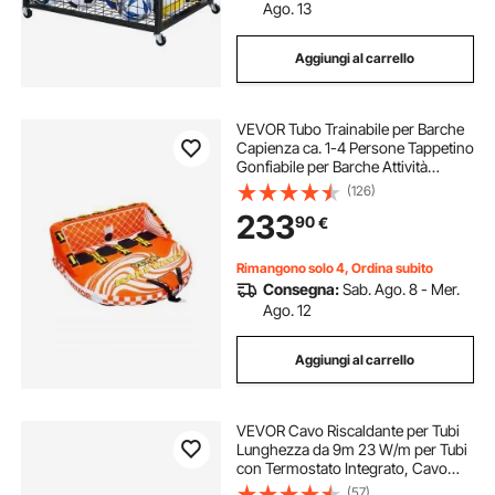
Ago. 13
Aggiungi al carrello
VEVOR Tubo Trainabile per Barche
Capienza ca. 1-4 Persone Tappetino
Gonfiabile per Barche Attività
Acquatiche Carico max. 308kg,
(126)
Tubo Trainabile per Sport Acquatici
233
90
€
Gommone Gonfiabile Feste Nautica
Rimangono solo 4, Ordina subito
Consegna:
Sab. Ago. 8 - Mer.
Ago. 12
Aggiungi al carrello
VEVOR Cavo Riscaldante per Tubi
Lunghezza da 9m 23 W/m per Tubi
con Termostato Integrato, Cavo
Riscaldante per Tubi dell'Acqua
(57)