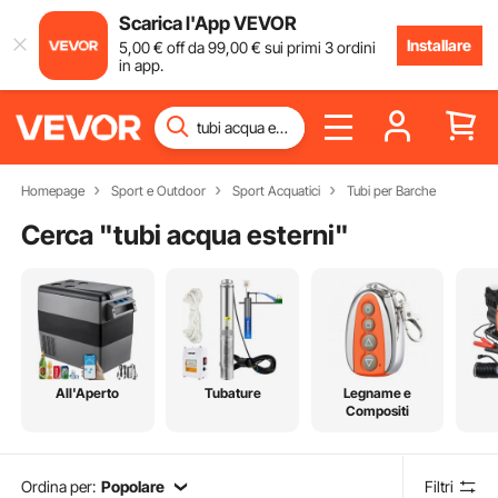
Scarica l'App VEVOR
Installare
5
,00
€
off da
99
,00
€
sui primi 3 ordini
in app.
Homepage
Sport e Outdoor
Sport Acquatici
Tubi per Barche
Cerca "
tubi acqua esterni
"
All'Aperto
Tubature
Legname e
Compositi
Ordina per:
Popolare
Filtri