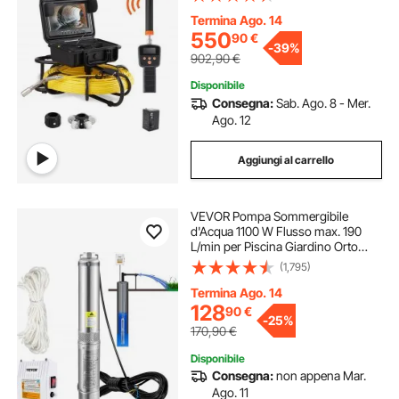
Telecamera Ispezione Sonda
Portatile per Tubi Angolazione
Termina Ago. 14
Visiva 130°
550
90
€
-
39%
902,90
€
Disponibile
Consegna:
Sab. Ago. 8 - Mer.
Ago. 12
Aggiungi al carrello
VEVOR Pompa Sommergibile
d'Acqua 1100 W Flusso max. 190
L/min per Piscina Giardino Orto
Acciaio Inox, Pompa Sommersa per
(1,795)
Pozzi Profondi Prevalenza max. 57
m con Scatola Controllo Esterna
Termina Ago. 14
Cavo da 20 m
128
90
€
-
25%
170,90
€
Disponibile
Consegna:
non appena Mar.
Ago. 11