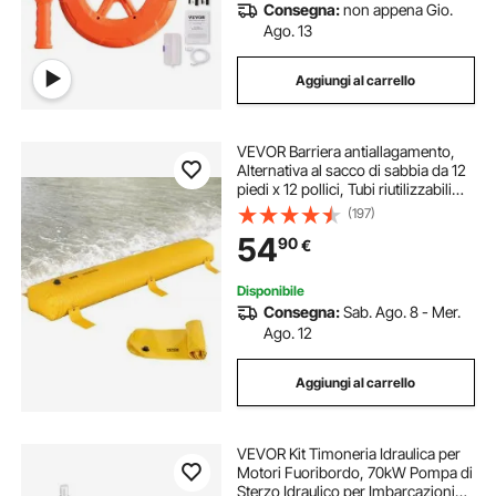
Consegna:
non appena Gio.
Ago. 13
Aggiungi al carrello
VEVOR Barriera antiallagamento,
Alternativa al sacco di sabbia da 12
piedi x 12 pollici, Tubi riutilizzabili
per deviazione dell'acqua in PVC,
(197)
Barriere antiallagamento per casa,
54
90
€
porta, garage
Disponibile
Consegna:
Sab. Ago. 8 - Mer.
Ago. 12
Aggiungi al carrello
VEVOR Kit Timoneria Idraulica per
Motori Fuoribordo, 70kW Pompa di
Sterzo Idraulico per Imbarcazioni