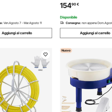
Pedale, Gamba di Sollevamen
er Argilla Strumenti per
154
90
€
Regolabile, Vasca Rimovibile, 
'Argilla, Adatto per Corsi di
Artistici, Blu
 Rosa
Disponibile
a:
Ven.Agosto 7 - Mar.Agosto 11
Consegna:
non appena Dom.Agos
Aggiungi al carrello
Aggiungi al carrello
Nuovo