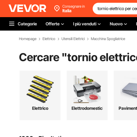
Consegnare in
Italia
Categorie
Offerte
I più venduti
Nuovo
Homepage
Elettrico
Utensili Elettrici
Macchina Spogliatrice
Cercare "
tornio elettri
Elettrico
Elettrodomestici
Paviment