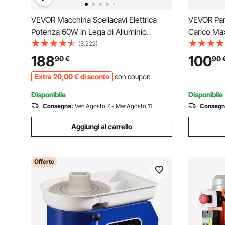
VEVOR Macchina Spellacavi Elettrica
VEVOR Par
Potenza 60W in Lega di Alluminio
Carico Ma
Calibro tra 1,5-25 mm, Macchinetta
Telecoman
(3,222)
Spellafili Elettrica per Cablaggio Cavi
10m, Paran
188
100
90
€
90
Elettrici 48 x 17 x 32cm, Macchina
Sollevamen
Extra
20
,00
€
di sconto
con coupon
Elettrica Spellacavi
Altezza 1
Disponibile
Disponibile
Consegna:
Ven.Agosto 7 - Mar.Agosto 11
Consegn
Aggiungi al carrello
Offerte