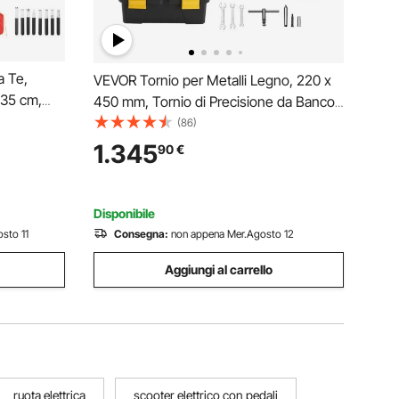
a Te,
VEVOR Tornio per Metalli Legno, 220 x
 35 cm,
450 mm, Tornio di Precisione da Banco
0 giri/min
per Metalli, Avanzamento Automatico,
(86)
a
Variabile Velocità 2500 Giri al Minuto,
1.345
90
€
essori
Motore Senza Spazzole 1250 W
Disponibile
sto 11
Consegna:
non appena Mer.Agosto 12
Aggiungi al carrello
ruota elettrica
scooter elettrico con pedali