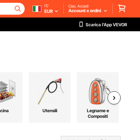
IT/
Ciao, Accedi
Account e ordini
EUR
Scarica l'App VEVOR
cina
Utensili
Legname e
Spor
Compositi