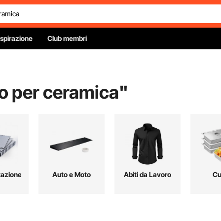
Ispirazione
Club membri
co per ceramica
"
azione
Auto e Moto
Abiti da Lavoro
Cu