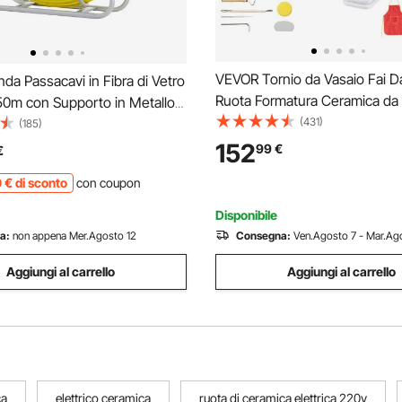
VEVOR Tornio da Vasaio Fai D
a Passacavi in Fibra di Vetro
Ruota Formatura Ceramica da
50m con Supporto in Metallo
Velocità Regolabile da 60 a 30
(431)
 a Nastro per Cavo Elettrico
(185)
con Controllo a Pedale, Gamb
e di Trazione Strumento di
152
99
€
€
Sollevamento Regolabile, Acc
ne del Cavo Elettrico in
0
€
di sconto
con coupon
Completi, uso Domestico
Disponibile
a:
non appena Mer.Agosto 12
Consegna:
Ven.Agosto 7 - Mar.Ago
Aggiungi al carrello
Aggiungi al carrello
ca
elettrico ceramica
ruota di ceramica elettrica 220v