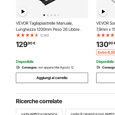
VEVOR Tagliapiastrelle Manuale,
VEVOR Sond
Lunghezza 1200mm Peso 26 Libbre
7,9mm x 1
Taglia Piastrelle Professionale in
Estrattore
(2,140)
Alluminio per Tagliare Tutti I Tipi di
con 2 Test
129
130
90
€
90
Piastrelle, Comprese Piastrelle in
Installazio
Extra
6
,0
Ceramica, Gres Porcellanato
Fiberglass
Disponibile
Disponibile
Consegna:
non appena Mer.Agosto 12
Consegn
Aggiungi al carrello
Ricerche correlate
ruota elettrica ceramica
ruota di ceramica non elettri