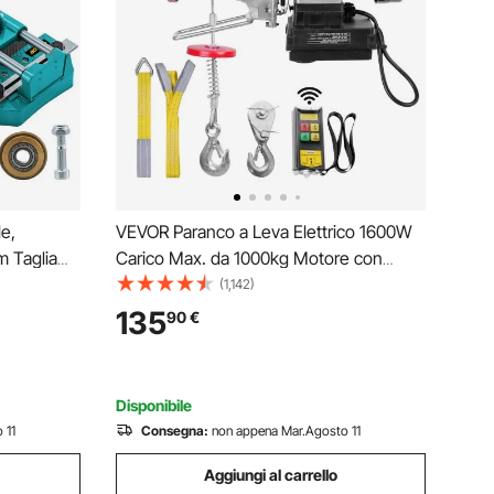
e,
VEVOR Paranco a Leva Elettrico 1600W
 Taglia
Carico Max. da 1000kg Motore con
uminio per
Telecomando Senza Filo Distanza da
(1,142)
le, Comprese
10m, Paranco Elettrico a Leva per
135
90
€
Sollevamento Carico Velocità 10 m/min
Altezza 12m
Disponibile
 11
Consegna:
non appena Mar.Agosto 11
Aggiungi al carrello