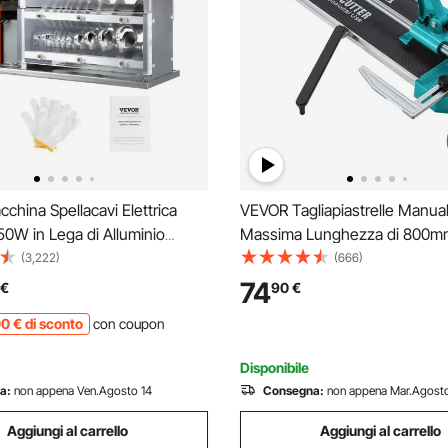
hina Spellacavi Elettrica
VEVOR Tagliapiastrelle Manual
0W in Lega di Alluminio
Massima Lunghezza di 800mm
a 1,5-32 mm, Macchinetta
Piastrelle Professionale in All
(3,222)
(666)
Elettrica per Cablaggio Cavi
Tagliare Tutti Tipi di Piastrel
74
€
90
€
48 x 30 x 38cm, Macchina
Piastrelle in Ceramica e Gres
00
€
di sconto
con coupon
pellacavi
Porcellanato
Disponibile
a:
non appena Ven.Agosto 14
Consegna:
non appena Mar.Agosto
Aggiungi al carrello
Aggiungi al carrello