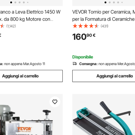
anco a Leva Elettrico 1450 W
VEVOR Tornio per Ceramica, 
x. da 800 kg Motore con
per la Formatura di Ceramiche
do Senza Filo Distanza da
Velocità da 60 a 300 giri/min, 
(1,142)
(431)
co Elettrico a Leva per
Accessori Pedale, Gamba di
160
€
90
€
to Carico Velocità 10 m/min
Sollevamento Regolabile, Vas
2m
Rimovibile, Bianco
Disponibile
a:
non appena Mar.Agosto 11
Consegna:
non appena Mer.Agosto
Aggiungi al carrello
Aggiungi al carrello