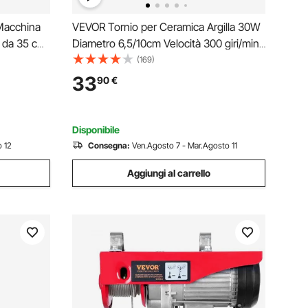
Macchina
VEVOR Tornio per Ceramica Argilla 30W
 da 35 cm,
Diametro 6,5/10cm Velocità 300 giri/min
con
Portante 1kg, Macchina per Ruota di
(169)
Ceramica Fai-da-te Hobbista Bacino
33
90
€
ca
Staccabile Dimensioni Generali 51,5 x
40,5 x 36,5cm
Disponibile
 12
Consegna:
Ven.Agosto 7 - Mar.Agosto 11
Aggiungi al carrello