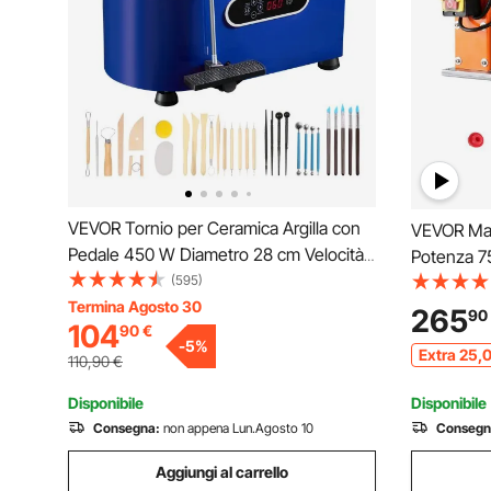
VEVOR Tornio per Ceramica Argilla con
VEVOR Macc
Pedale 450 W Diametro 28 cm Velocità
Potenza 75
60-300 giri/min, Macchina Ruota di
(595)
Calibro tr
Ceramica Fai-da-te Hobbista Controllo
Termina Agosto 30
Spellafili 
265
90
104
90
€
con Schermo LCD 450W Livello di
Elettrici 
-
5
%
Extra
25
,
Rumore entro 60 dB
Elettrica S
110,90
€
Disponibile
Disponibile
Consegna:
non appena Lun.Agosto 10
Consegn
Aggiungi al carrello