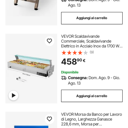
Ago. 13
Aggiungi al carrello
VEVOR Scaldavivande
Commerciale, Scaldavivande
Elettrico in Acciaio Inox da 1700 W
con Coperchio in Vetro,
(9)
Bagnomaria da Banco a 12 Teglie,
458
90
€
con Mestoli per Zuppa e Forati, per
Ristoranti
Disponibile
Consegna:
Dom. Ago. 9 - Gio.
Ago. 13
Aggiungi al carrello
VEVOR Morsa da Banco per Lavoro
di Legno, Larghezza Ganasce
228,6 mm, Morsa per