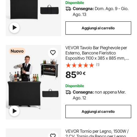
Disponibile
Consegna:
Dom. Ago. 9 - Gio.
Ago. 13
Aggiungi al carrello
VEVOR Tavolo Bar Pieghevole per
Nuovo
Esterno, Bancone Fieristico
Espositivo 1100 x 385 x 885 mm,
con Borsa per il Trasporto, 2 Ripiani
(1)
Portaoggetti e Tela Rimovibile, per
85
90
€
Bancarelle Fiere Mercatini Mostre
Disponibile
Consegna:
non appena Mer.
Ago. 12
Aggiungi al carrello
VEVOR Tornio per Legno, 1500W /
2 CV, Tornio da Banco per Legno