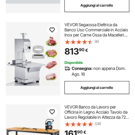
Aggiungi al carrello
banco da sega
banco per banco sega
VEVOR Segaossa Elettrica da
banco sega
Banco Uso Commerciale in Acciaio
Inox per Carne Ossa da Macellerie
2200W Produttività max.
(6)
1000kg/ora, Macchina Segaossa
813
90
€
Elettrica Spessore di Taglio 0-
180mm Altezza 230mm
Disponibile
Consegna:
non appena Dom.
Ago. 16
Aggiungi al carrello
VEVOR Banco da Lavoro per
Officina in Legno Acciaio Tavolo da
Lavoro Regolabile in Altezza da 72-
97 cm per Garage, Officine, Negozi
(28)
Commerciali, Officine di Riparazioni
161
90
€
Automobilistiche, Uffici, Case