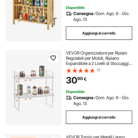
Disponibile
Consegna:
Dom. Ago. 9 - Gio.
Ago. 13
Aggiungi al carrello
VEVOR Organizzatore per Ripiani
Regolabili per Mobili, Ripiano
Espandibile a 2 Livelli di Stoccaggio
per Dispensa, Organizzatore
(1)
Impilabili da Banco per Cucina,
30
90
€
Bagno, Bianco 650x220x500 mm
Disponibile
Consegna:
Dom. Ago. 9 - Gio.
Ago. 13
Aggiungi al carrello
VEVOR Tornio per Metalli Legno,