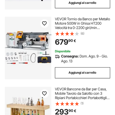
Aggiungi al carrello
VEVOR Tornio da Banco per Metallo
Motore 500W in Ghisa HT200
Velocità tra 0-2200 giri/min
Variazione Costante, Tornio
(6)
Elettrico per Metalli 755 x 320 x 300
679
90
€
cm Cono Mandrino MT3 Diametro
Mandrino 100mm
Disponibile
Consegna:
Dom. Ago. 9 - Gio.
Ago. 13
Aggiungi al carrello
VEVOR Bancone da Bar per Casa,
Mobile Tavolo da Salotto con 3
Ripiani Portabicchieri Portabottiglie,
Bancone da Bar Salvaspazio
(1)
Domestico Piedini Regolabili 1400 x
293
90
€
398 x 1055 mm, Cucina Soggiorno