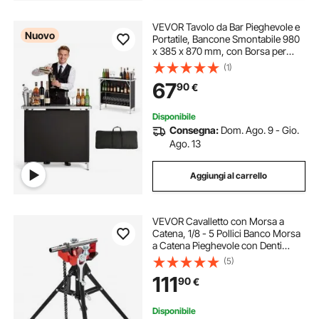
VEVOR Tavolo da Bar Pieghevole e
Nuovo
Portatile, Bancone Smontabile 980
x 385 x 870 mm, con Borsa per
Trasporto, Ripiano Portaoggetti e
(1)
Tela Rimovibile, Postazione Bar per
67
90
€
Mercatini Eventi Feste e Fiere
Disponibile
Consegna:
Dom. Ago. 9 - Gio.
Ago. 13
Aggiungi al carrello
VEVOR Cavalletto con Morsa a
Catena, 1/8 - 5 Pollici Banco Morsa
a Catena Pieghevole con Denti
Temprati, Morsa per Tubi a Catena
(5)
con Supporti in Gomma per
111
90
€
Riparazioni di Bricolage e
Domestico TP-425
Disponibile