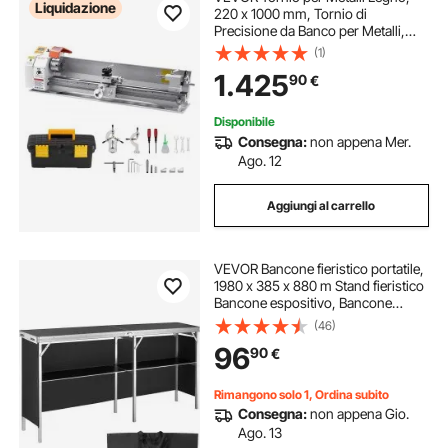
Liquidazione
220 x 1000 mm, Tornio di
Precisione da Banco per Metalli,
Avanzamento Automatico, Variabile
(1)
Velocità 2500 Giri al Minuto, Motore
1.425
90
€
Senza Spazzole 1250 W
Disponibile
Consegna:
non appena Mer.
Ago. 12
Aggiungi al carrello
VEVOR Bancone fieristico portatile,
1980 x 385 x 880 m Stand fieristico
Bancone espositivo, Bancone
pieghevole per tavolo da bar,
(46)
Reception con ripiano, Borsa per il
96
90
€
trasporto, Nero
Rimangono solo 1, Ordina subito
Consegna:
non appena Gio.
Ago. 13