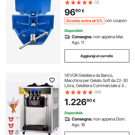
Falegnameria da Banco per Legno a
(2)
Sgancio Rapido, con Arresto
96
90
€
Anteriore Regolabile per Foratura
Sconto extra di 5%
con coupon
Disponibile
Consegna:
non appena Mar.
Ago. 11
Aggiungi al carrello
VEVOR Gelatiera da Banco,
Macchina per Gelato Soft da 22-30
L/ora, Gelatiera Commerciale a 3
Gusti con Accessori Completi,
(50)
Utilizzo per Gelato Soft
1.226
90
€
Disponibile
Consegna:
non appena Dom.
Ago. 16