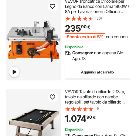
VEVOR Troncatrice Circolare per
Legno da Banco con Lama 1800W /
8A per Lavorazione in Officina
Garage, Troncatrice da Banco 4400
(20)
giri/min Angolo Taglio Regolabile
235
90
€
-60˚-+60˚ Capacità di strappo
62,5cm
Sconto extra di 5%
con coupon
Disponibile
Consegna:
non appena Gio.
Ago. 13
Aggiungi al carrello
VEVOR Tavolo da biliardo 2,13 m,
tavolo da biliardo con gambe
regolabili, set tavolo da biliardo
comprensivo di palline, stecche,
(1)
gesso e spazzola, tavolo gioco
1.074
90
€
biliardo per sale giochi
Disponibile
Consegna:
Dom. Ago. 9 - Gio.