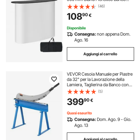
Espositivo, Tavolo da Bar
(46)
Pieghevole Promozionale al
108
90
€
Dettaglio, Podio Pop-up con
Ripiano
Disponibile
Consegna:
non appena Dom.
Ago. 16
Aggiungi al carrello
VEVOR Cesoia Manuale per Piastre
da 32" per la Lavorazione della
Lamiera, Taglierina da Banco con
Materiale Q235, per la Lavorazione
(5)
Artigianale di Acciaio Spesso,
399
90
€
Pressa a Rullo
Quasi esaurito
Consegna:
Dom. Ago. 9 - Gio.
Ago. 13
Aggiungi al carrello