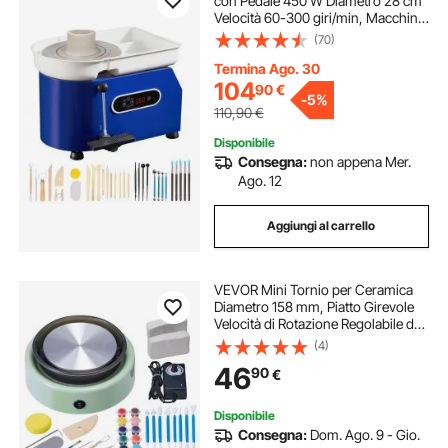
con Pedale 450 W Diametro 28 cm
Velocità 60-300 giri/min, Macchina
Ruota di Ceramica Fai-da-te
(70)
Hobbista Controllo con Schermo
LCD 450W Livello di Rumore entro
Termina Ago. 30
60 dB
104
90
€
-
5%
110,90
€
Disponibile
Consegna:
non appena Mer.
Ago. 12
Aggiungi al carrello
VEVOR Mini Tornio per Ceramica
Diametro 158 mm, Piatto Girevole
Velocità di Rotazione Regolabile da
0-140 giri/min, Tornio per Argilla
(4)
per Modellare l'Argilla, Adatto per
46
90
€
Corsi di Ceramica, Verde
Disponibile
Consegna:
Dom. Ago. 9 - Gio.