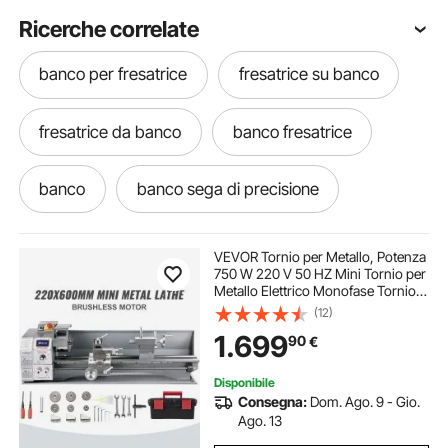
Ricerche correlate
banco per fresatrice
fresatrice su banco
fresatrice da banco
banco fresatrice
banco
banco sega di precisione
banco sega da banco
VEVOR Tornio per Metallo, Potenza
750 W 220 V 50 HZ Mini Tornio per
Metallo Elettrico Monofase Tornio
banco inclinabile fresatrice
vecchio banco
da Banco di Precisione per
(12)
Lavorazioni di Tornitura
1.699
90
€
Controfaccia, Foratura, Filettatura e
Taglio
banco sega migliore
Disponibile
Consegna:
Dom. Ago. 9 - Gio.
morsa da banco per fresatrice
banco in
Ago. 13