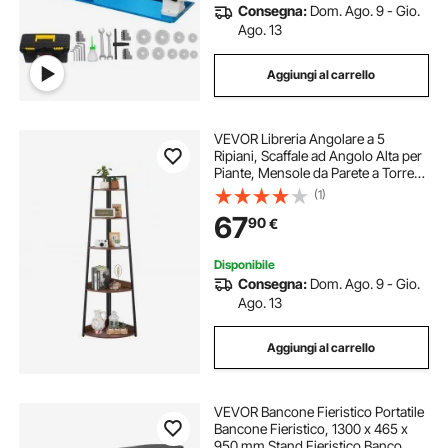
Consegna:
Dom. Ago. 9 - Gio.
Ago. 13
Aggiungi al carrello
VEVOR Libreria Angolare a 5
Ripiani, Scaffale ad Angolo Alta per
Piante, Mensole da Parete a Torre
con Struttura in Metallo e Ripiani in
(1)
Legno, per Camera da Letto,
67
90
€
Soggiorno, Ufficio
Disponibile
Consegna:
Dom. Ago. 9 - Gio.
Ago. 13
Aggiungi al carrello
VEVOR Bancone Fieristico Portatile
Bancone Fieristico, 1300 x 465 x
950 mm Stand Fieristico Banco