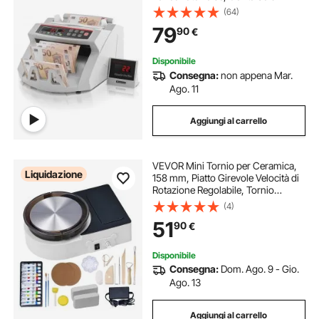
(64)
79
90
€
Disponibile
Consegna:
non appena Mar.
Ago. 11
Aggiungi al carrello
VEVOR Mini Tornio per Ceramica,
Liquidazione
158 mm, Piatto Girevole Velocità di
Rotazione Regolabile, Tornio
Elettrico per Argilla con Strumenti
(4)
per Modellare l'Argilla, Adatto per
51
90
€
Corsi di Ceramica Fai-da-te
Disponibile
Consegna:
Dom. Ago. 9 - Gio.
Ago. 13
Aggiungi al carrello