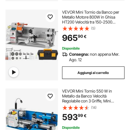
VEVOR Mini Tornio da Banco per
Metallo Motore 800W in Ghisa
HT200 Velocità tra 150-2500
giri/min Variazione Costante, Mini
(5)
Tornio per Metalli 80 x 34 x 36 cm
965
90
€
Cono Mandrino MT5 Diametro
Mandrino 100mm
Disponibile
Consegna:
non appena Mer.
Ago. 12
Aggiungi al carrello
VEVOR Mini Tornio 550 W in
Metallo da Banco Velocità
Regolabile con 3 Griffe, Mini
Macchina di Tornio da Tavolo per
(14)
Lavorazione di Modello 77 x 21,7 x
593
99
€
29,7cm, Tornio per Metallo con
Graffe
Disponibile