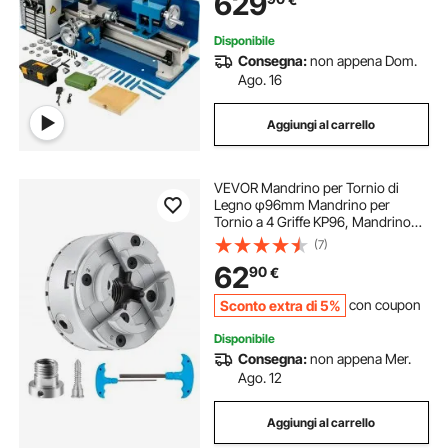
629
Variabile per Tornitura, Foratura e
Filettatura
Disponibile
Consegna:
non appena Dom.
Ago. 16
Aggiungi al carrello
VEVOR Mandrino per Tornio di
Legno φ96mm Mandrino per
Tornio a 4 Griffe KP96, Mandrino
per Tornitura di Legno, Utensile
(7)
Autocentrante con Chiave a T per
62
90
€
Tornio Rettifica Fresatura, Mandrino
per Tornio
Sconto extra di 5%
con coupon
Disponibile
Consegna:
non appena Mer.
Ago. 12
Aggiungi al carrello