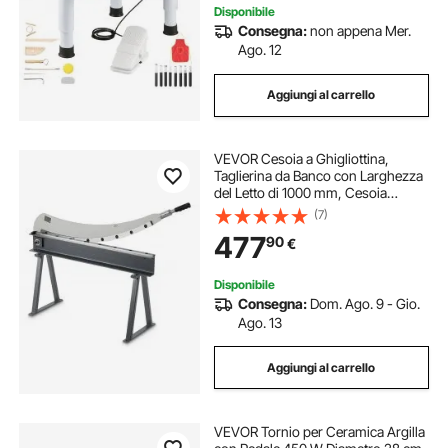
Disponibile
Consegna:
non appena Mer.
Ago. 12
Aggiungi al carrello
VEVOR Cesoia a Ghigliottina,
Taglierina da Banco con Larghezza
del Letto di 1000 mm, Cesoia
Manuale per la Lavorazione di
(7)
Lamiere, con Materiale Q235, Alta
477
90
€
Precisione, Supporto, per Alluminio
Disponibile
Consegna:
Dom. Ago. 9 - Gio.
Ago. 13
Aggiungi al carrello
VEVOR Tornio per Ceramica Argilla