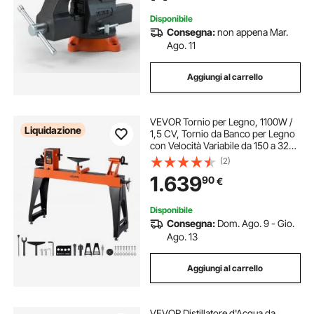
Banco 12,9 kg
Disponibile
Consegna:
non appena Mar.
Ago. 11
Aggiungi al carrello
VEVOR Tornio per Legno, 1100W /
Liquidazione
1,5 CV, Tornio da Banco per Legno
con Velocità Variabile da 150 a 3200
giri/min, Banco da Lavoro da 406 x
(2)
1020 mm, Motore DC Senza
1.639
90
€
Spazzole, Costruzione in Ghisa
Disponibile
Consegna:
Dom. Ago. 9 - Gio.
Ago. 13
Aggiungi al carrello
VEVOR Distillatore d'Acqua da