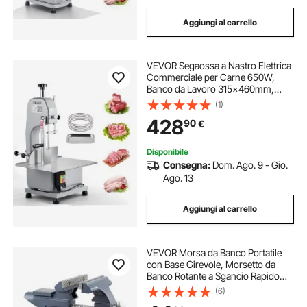
Aggiungi al carrello
VEVOR Segaossa a Nastro Elettrica
Commerciale per Carne 650W,
Banco da Lavoro 315x460mm,
Macchina per Tagliare Ossa da
(1)
Banco Taglierina per Carne con
428
90
€
Lama per Costolette di Maiale Uso
Commerciale
Disponibile
Consegna:
Dom. Ago. 9 - Gio.
Ago. 13
Aggiungi al carrello
VEVOR Morsa da Banco Portatile
con Base Girevole, Morsetto da
Banco Rotante a Sgancio Rapido
114,3 mm, Struttura in Ghisa, per
(6)
Lavorazione di Legno Metalli,