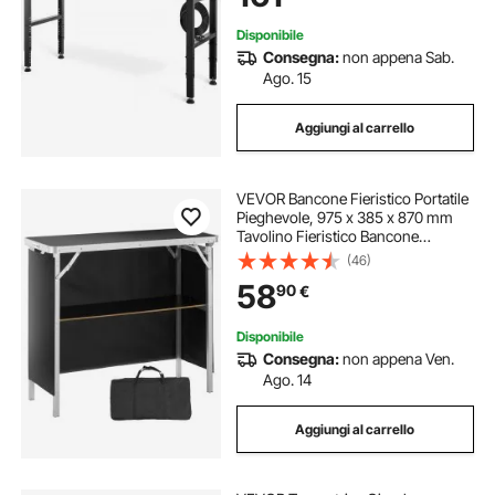
Disponibile
Consegna:
non appena Sab.
Ago. 15
Aggiungi al carrello
VEVOR Bancone Fieristico Portatile
Pieghevole, 975 x 385 x 870 mm
Tavolino Fieristico Bancone
Espositivo, Bancone Servizio
(46)
Esterno Pieghevole Tavolo da Bar,
58
90
€
Tavolino Reception con Ripiano,
Nero
Disponibile
Consegna:
non appena Ven.
Ago. 14
Aggiungi al carrello