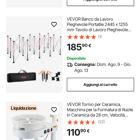
VEVOR Banco da Lavoro
Pieghevole Portatile 2445 x 1255
mm Tavolo di Lavoro Pieghevole
Senza Montaggio, Carico di 2724
(1)
kg con Borsa Portaoggetti, Piano
185
90
€
del Tavolo Non Incluso, per Garage,
Officina
Disponibile
Consegna:
Dom. Ago. 9 - Gio.
Ago. 13
Aggiungi al carrello
VEVOR Tornio per Ceramica,
Liquidazione
Macchina per la Formatura di Ruote
in Ceramica da 28 cm, Velocità
Regolabile da 60 a 300 giri/min,
(22)
Pedale, Gamba di Sollevamento
110
90
€
Regolabile, Vasca Rimovibile,
Bianco