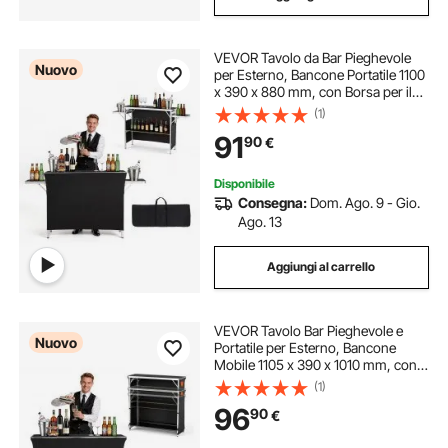
VEVOR Tavolo da Bar Pieghevole
Nuovo
per Esterno, Bancone Portatile 1100
x 390 x 880 mm, con Borsa per il
Trasporto, Ripiano Portaoggetti e
(1)
Tela Rimovibile, per Esposizione
91
90
€
Oggetti in Feste Eventi Mercati
Disponibile
Consegna:
Dom. Ago. 9 - Gio.
Ago. 13
Aggiungi al carrello
VEVOR Tavolo Bar Pieghevole e
Nuovo
Portatile per Esterno, Bancone
Mobile 1105 x 390 x 1010 mm, con
Borsa per il Trasporto, 2 Ripiani
(1)
Portaoggetti e Tela Rimovibile, per
96
90
€
Mercatini Mostre Servizi in Fiera