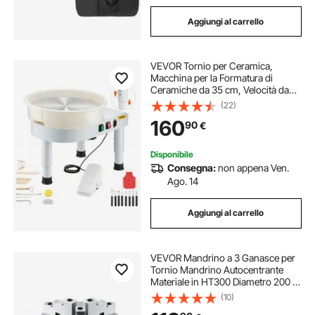
Aggiungi al carrello
VEVOR Tornio per Ceramica,
Macchina per la Formatura di
Ceramiche da 35 cm, Velocità da
60 a 300 giri/min, con Accessori
(22)
Pedale, Gamba di Sollevamento
160
90
€
Regolabile, Vasca Rimovibile,
Bianco
Disponibile
Consegna:
non appena Ven.
Ago. 14
Aggiungi al carrello
VEVOR Mandrino a 3 Ganasce per
Tornio Mandrino Autocentrante
Materiale in HT300 Diametro 200 ±
5 mm, Mandrino per Tornio a 3
(10)
Griffe Gamma di Serraggio 4-