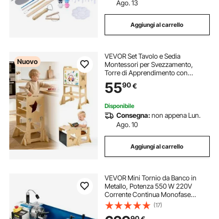
Ago. 13
Aggiungi al carrello
VEVOR Set Tavolo e Sedia
Nuovo
Montessori per Svezzamento,
Torre di Apprendimento con
Lavagna, Multifunzioni 4 in 1, in
55
90
€
Legno, per Bagno e Bancone
Cucina Divertimento Attività
Bambini in Fase di Crescita
Disponibile
Consegna:
non appena Lun.
Ago. 10
Aggiungi al carrello
VEVOR Mini Tornio da Banco in
Metallo, Potenza 550 W 220V
Corrente Continua Monofase
Velocità 50-2500 RPM Tornio per
(17)
Legno Professionale a Velocità
90
€