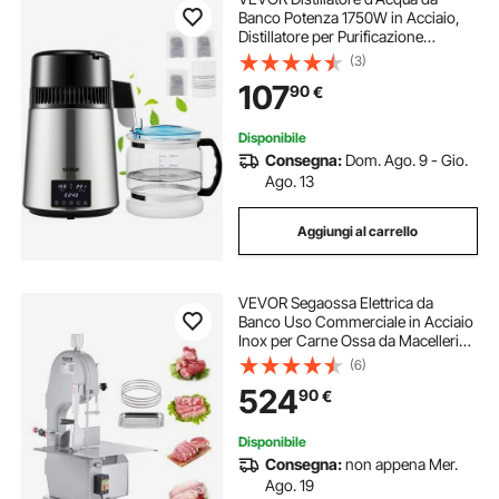
Banco Potenza 1750W in Acciaio,
Distillatore per Purificazione
dell'Acqua Produttività 1,5L/H,
(3)
Alambicco per Distillazione d'Acqua
107
90
€
Controllo di Tempo Contenitore in
Vetro
Disponibile
Consegna:
Dom. Ago. 9 - Gio.
Ago. 13
Aggiungi al carrello
VEVOR Segaossa Elettrica da
Banco Uso Commerciale in Acciaio
Inox per Carne Ossa da Macellerie
1500W Produttività max. 300kg/ora,
(6)
Macchina Segaossa Elettrica
524
90
€
Spessore di Taglio 4-200mm
Altezza 250mm
Disponibile
Consegna:
non appena Mer.
Ago. 19