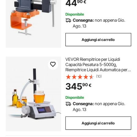
44
90
€
Foratura e Segatura, Taglio di
Condotti
Disponibile
Consegna:
non appena Gio.
Ago. 13
Aggiungi al carrello
VEVOR Riempitrice per Liquidi
Capacità Pesatura 5-5000g,
Riempitrice Liquidi Automatica per
Bottiglie Controllo Digitale,
(10)
Riempitrice da Banco con Pompa
345
90
€
Peristaltica Liquido ad alta Viscosità
Disponibile
Consegna:
non appena Gio.
Ago. 13
Aggiungi al carrello