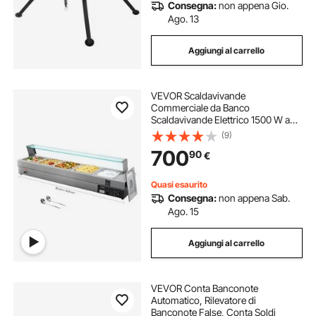
Consegna:
non appena Gio.
Ago. 13
Aggiungi al carrello
VEVOR Scaldavivande
Commerciale da Banco
Scaldavivande Elettrico 1500 W a
Vapore con 5 Contenitori in Acciaio
(9)
Inox Temperatura Regolabile tra 30
700
90
€
e 80 °C per Catering, Buffet Feste
Quasi esaurito
Consegna:
non appena Sab.
Ago. 15
Aggiungi al carrello
VEVOR Conta Banconote
Automatico, Rilevatore di
Banconote False, Conta Soldi