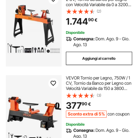
con Velocità Variabile da 0 a 3200
giri/min, Banco da Lavoro da 450 x
(2)
1020 mm, Motore DC Senza
1.744
90
€
Spazzole, Costruzione in Ghisa
Disponibile
Consegna:
Dom. Ago. 9 - Gio.
Ago. 13
Aggiungi al carrello
VEVOR Tornio per Legno, 750W / 1
CV, Tornio da Banco per Legno con
Velocità Variabile da 150 a 3800
giri/min, Banco da Lavoro da 304 x
(3)
465 mm, Motore DC Senza
377
90
€
Spazzole, Costruzione in Ghisa
Sconto extra di 5%
con coupon
Disponibile
Consegna:
Dom. Ago. 9 - Gio.
Ago. 13