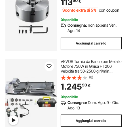
113
90
€
85mm, Mandrino Autocentrante
per Tornio 200mm
Sconto extra di 5%
con coupon
Disponibile
Consegna:
non appena Ven.
Ago. 14
Aggiungi al carrello
VEVOR Tornio da Banco per Metallo
Motore 750W in Ghisa HT200
Velocità tra 50-2500 giri/min
Variazione Costante, Tornio
(6)
Elettrico per Metalli 120 x 34 x 36
1.245
90
€
cm Cono Mandrino MT5 Diametro
Mandrino 125mm
Disponibile
Consegna:
Dom. Ago. 9 - Gio.
Ago. 13
Aggiungi al carrello