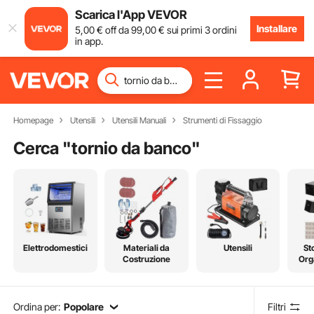
Scarica l'App VEVOR
Installare
5
,00
€
off da
99
,00
€
sui primi 3 ordini
in app.
Homepage
Utensili
Utensili Manuali
Strumenti di Fissaggio
Cerca "
tornio da banco
"
Elettrodomestici
Materiali da
Utensili
St
Costruzione
Org
Ordina per:
Popolare
Filtri