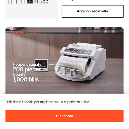
Aggiungi al carrello
VEVOR Conta Banconote
Utilizziamo i cookie per migliorare la tua esperienza online.
Automatico, Rilevatore di
Banconote False, Conta Soldi
(64)
D'accordo
79
90
€