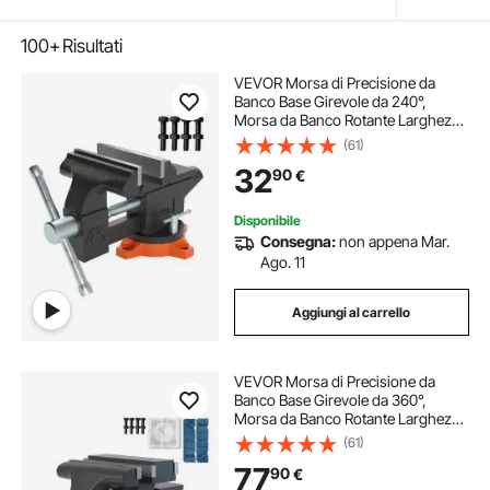
100+
Risultati
VEVOR Morsa di Precisione da
Banco Base Girevole da 240°,
Morsa da Banco Rotante Larghezza
di Ganascia 11,5 cm Apertura 8,5
(61)
cm per Uso Domestico
32
90
€
Commerciale da Garage Officina,
Morsa da Banco 4,6 kg
Disponibile
Consegna:
non appena Mar.
Ago. 11
Aggiungi al carrello
VEVOR Morsa di Precisione da
Banco Base Girevole da 360°,
Morsa da Banco Rotante Larghezza
di Ganascia 16,7 cm Bidirezionale
(61)
per Uso Domestico Commerciale
77
90
€
da Garage Officina, Morsa da