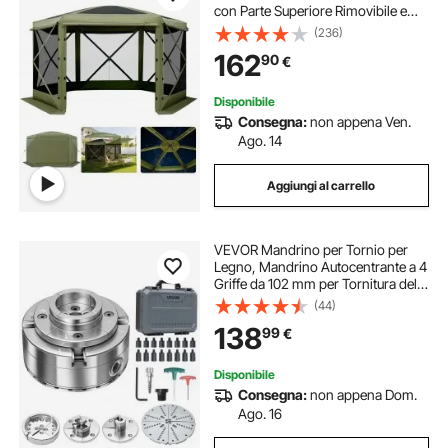
con Parte Superiore Rimovibile e
Borsa per il Trasporto, Montaggio
(236)
Rapido e Anti-Morsi, Riparo Solare
162
90
€
per 8 Persone, Verde
Disponibile
Consegna:
non appena Ven.
Ago. 14
Aggiungi al carrello
VEVOR Mandrino per Tornio per
Legno, Mandrino Autocentrante a 4
Griffe da 102 mm per Tornitura del
Legno con Adattatore da 1 pollice x
(44)
8 TPI, 5 Griffe, Valigetta per
138
99
€
Trasporto, Set di Mandrini
Disponibile
Consegna:
non appena Dom.
Ago. 16