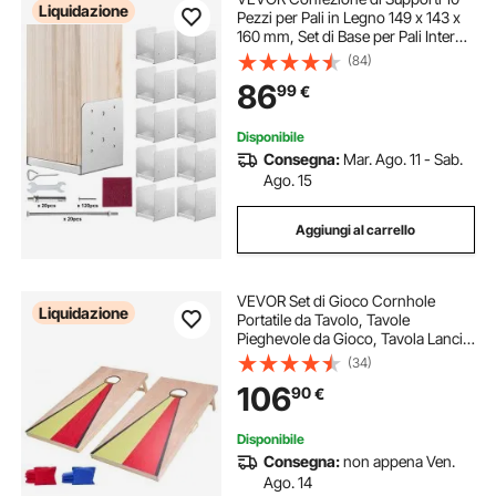
Liquidazione
Pezzi per Pali in Legno 149 x 143 x
160 mm, Set di Base per Pali Interni
in Acciaio a Carbonio per
(84)
Ancoraggio Pali in Legno Ringhiere,
86
99
€
Corrimano di Terrazze, Portici
Disponibile
Consegna:
Mar. Ago. 11 - Sab.
Ago. 15
Aggiungi al carrello
VEVOR Set di Gioco Cornhole
Liquidazione
Portatile da Tavolo, Tavole
Pieghevole da Gioco, Tavola Lancio
Portatile in Legno Massello, Gioco
(34)
Cornhole per Adulti, 8 Sacchetti di
106
90
€
Fagioli, 1255 x 600 x 302 mm
Disponibile
Consegna:
non appena Ven.
Ago. 14