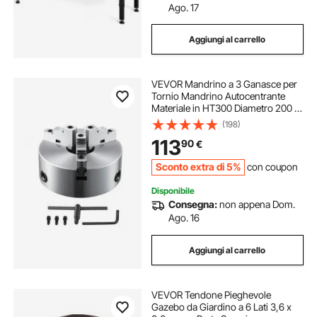
Ago. 17
Aggiungi al carrello
VEVOR Mandrino a 3 Ganasce per
Tornio Mandrino Autocentrante
Materiale in HT300 Diametro 200 ±
5 mm, Mandrino per Tornio a 3
(198)
Griffe Gamma di Serraggio 4-
113
90
€
85mm, Mandrino Autocentrante
per Tornio 200mm
Sconto extra di 5%
con coupon
Disponibile
Consegna:
non appena Dom.
Ago. 16
Aggiungi al carrello
VEVOR Tendone Pieghevole
Gazebo da Giardino a 6 Lati 3,6 x