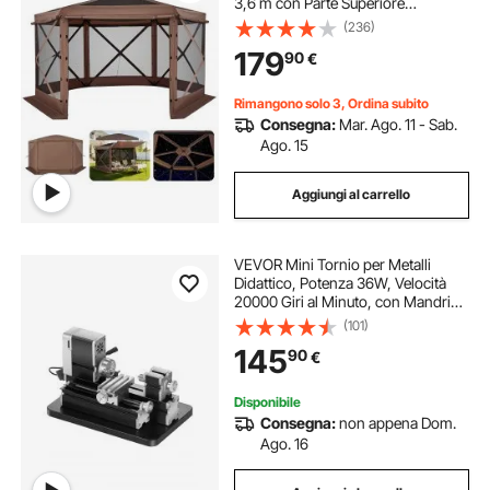
3,6 m con Parte Superiore
Rimovibile e Borsa per il Trasporto,
(236)
Montaggio Rapido e Anti-Morsi,
179
90
€
Riparo Solare per 8-10 Persone,
Marrone
Rimangono solo 3, Ordina subito
Consegna:
Mar. Ago. 11 - Sab.
Ago. 15
Aggiungi al carrello
VEVOR Mini Tornio per Metalli
Didattico, Potenza 36W, Velocità
20000 Giri al Minuto, con Mandrino
3 Griffe, Volantino in Lega di
(101)
Alluminio, per Elaborare Metalli
145
90
€
Morbidi Legno Plastici 70 x 130 mm
Disponibile
Consegna:
non appena Dom.
Ago. 16