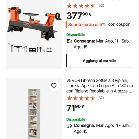
giri/min, Banco da Lavoro da 304 x
(52)
465 mm, Motore DC Senza
377
90
€
Spazzole, Costruzione in Ghisa
Sconto extra di 5%
con coupon
Disponibile
Consegna:
Mar. Ago. 11 - Sab.
Ago. 15
Aggiungi al carrello
VEVOR Libreria Sottile a 8 Ripiani,
Libreria Aperta in Legno Alta 180 cm
con Ripiano Regolabile in Altezza,
Espositore Autoportante per
(57)
Riporre a Pavimento, Camera da
71
90
€
Letto, Soggiorno, Ufficio, Bianco
Disponibile
Consegna:
Mar. Ago. 11 - Sab.
Ago. 15