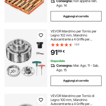
Consegna:
non appena Ven.
legno assi
incidere su legno
Ago. 14
Aggiungi al carrello
pergolato in legno
incisore in legno
VEVOR Mandrino per Tornio per
Legno 102 mm, Mandrino
Autocentrante a 4 Griffe per
Tornitura di Legno Adattatore da 1
(44)
pollici x 8 TPI Accessori con Griffe
91
99
€
Valigetta per Trasporto, Acciaio
Nichelato
Disponibile
Consegna:
Mar. Ago. 11 - Sab.
Ago. 15
Aggiungi al carrello
VEVOR Mandrino per Tornio di
Legno 100 mm, Mandrino
Autocentrante a 4 Griffe per