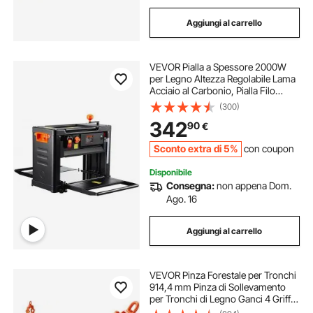
Aggiungi al carrello
VEVOR Pialla a Spessore 2000W
per Legno Altezza Regolabile Lama
Acciaio al Carbonio, Pialla Filo
Spessore da 15A Velocità 23500
(300)
giri/min Larghezza max. 33 cm per
342
90
€
Lavorazione di Legno da
Falegnameria
Sconto extra di 5%
con coupon
Disponibile
Consegna:
non appena Dom.
Ago. 16
Aggiungi al carrello
VEVOR Pinza Forestale per Tronchi
914,4 mm Pinza di Sollevamento
per Tronchi di Legno Ganci 4 Griffe
Girevoli Portata max. 1500 kg Pinza