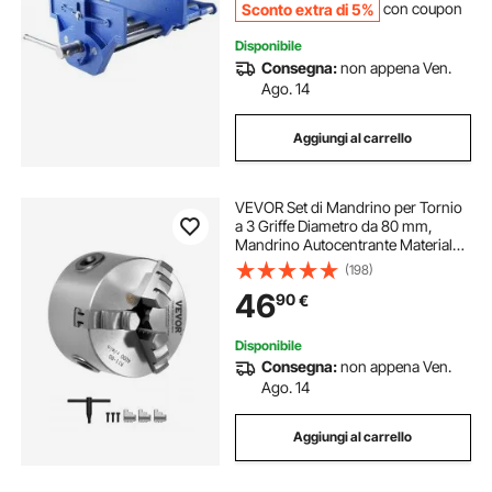
Sconto extra di 5%
con coupon
Disponibile
Consegna:
non appena Ven.
Ago. 14
Aggiungi al carrello
VEVOR Set di Mandrino per Tornio
a 3 Griffe Diametro da 80 mm,
Mandrino Autocentrante Materiale
Principale HT300 Intervallo di
(198)
Serraggio tra 2-63 mm con Viti di
46
90
€
Fissaggio per Tornio per Legno
Metallo
Disponibile
Consegna:
non appena Ven.
Ago. 14
Aggiungi al carrello