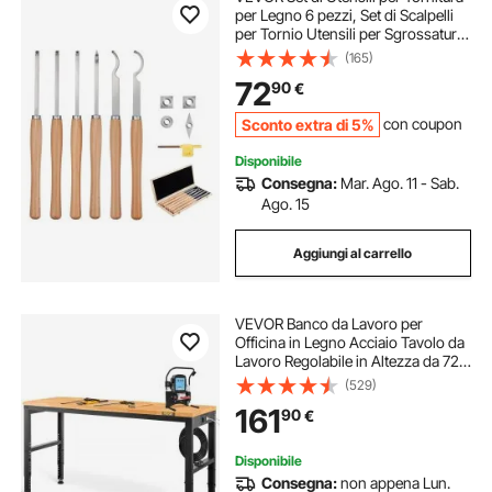
per Legno 6 pezzi, Set di Scalpelli
per Tornio Utensili per Sgrossatura
Finitura, Set di Strumenti per
(165)
Tornitura Lavorazione del Legno Fai
72
90
€
da te
Sconto extra di 5%
con coupon
Disponibile
Consegna:
Mar. Ago. 11 - Sab.
Ago. 15
Aggiungi al carrello
VEVOR Banco da Lavoro per
Officina in Legno Acciaio Tavolo da
Lavoro Regolabile in Altezza da 72-
97 cm per Garage, Officine, Negozi
(529)
Commerciali, Officine di Riparazioni
161
90
€
Automobilistiche, Uffici, Case
Disponibile
Consegna:
non appena Lun.