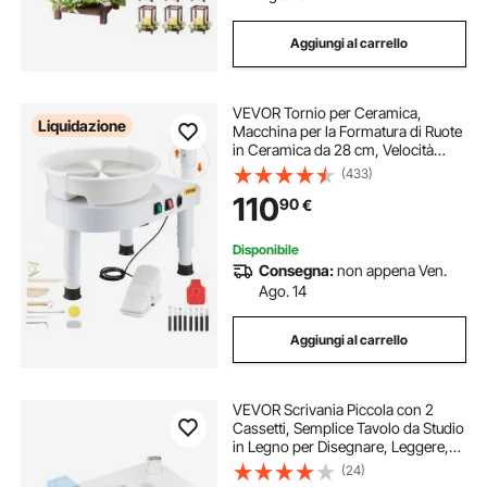
Aggiungi al carrello
VEVOR Tornio per Ceramica,
Liquidazione
Macchina per la Formatura di Ruote
in Ceramica da 28 cm, Velocità
Regolabile da 60 a 300 giri/min,
(433)
Pedale, Gamba di Sollevamento
110
90
€
Regolabile, Vasca Rimovibile,
Bianco
Disponibile
Consegna:
non appena Ven.
Ago. 14
Aggiungi al carrello
VEVOR Scrivania Piccola con 2
Cassetti, Semplice Tavolo da Studio
in Legno per Disegnare, Leggere,
Tavolo da Lavoro Rettangolare con
(24)
Spazio di Archiviazione per Ufficio