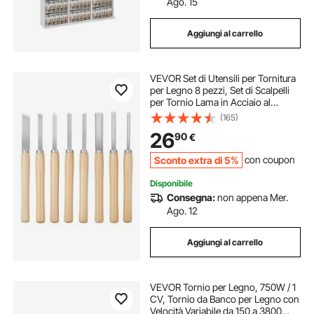
Ago. 15
Aggiungi al carrello
VEVOR Set di Utensili per Tornitura
per Legno 8 pezzi, Set di Scalpelli
per Tornio Lama in Acciaio al
Carbonio, Set di Strumenti per
(165)
Tornitura Lavorazione del Legno Fai
26
90
€
da te
Sconto extra di 5%
con coupon
Disponibile
Consegna:
non appena Mer.
Ago. 12
Aggiungi al carrello
VEVOR Tornio per Legno, 750W / 1
CV, Tornio da Banco per Legno con
Velocità Variabile da 150 a 3800