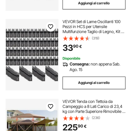
Aggiungi al carrello
VEVOR Set di Lame Oscillanti 100
Pezzi in HCS per Utensile
Multifunzione Taglio di Legno, Kit di
Lame Multifunzione Totale 100 Pezzi
(319)
Sostituibili per Taglio Plastica Legno
33
90
€
con Scala
Disponibile
Consegna:
non appena Sab.
Ago. 15
Aggiungi al carrello
VEVOR Tenda con Tettoia da
Campeggio a 8 Lati Carico di 23,4
kg con Parte Superiore Rimovibile e
Borsa per il Trasporto, Montaggio
(236)
Rapido e Anti-Morsi, Riparo Solare
225
90
€
per 12-15 Persone, Marrone