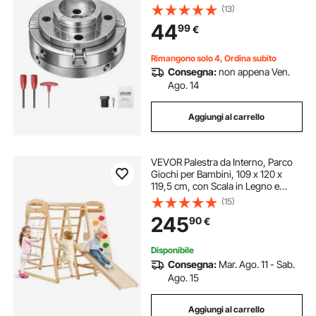
Lavorazione Tornitura di Legno con
(13)
Adattatore da 1 pollici x 8 TPI,
44
99
€
Acciaio con Finitura Nichelata,
Serraggio Interno
Rimangono solo 4, Ordina subito
Consegna:
non appena Ven.
Ago. 14
Aggiungi al carrello
VEVOR Palestra da Interno, Parco
Giochi per Bambini, 109 x 120 x
119,5 cm, con Scala in Legno e
Corda, Scala a Rete, Altalena, Barra
(15)
di Scimmia, Scivolo, Parete da
245
90
€
Arrampicata, Giocattoli in Legno
Disponibile
Consegna:
Mar. Ago. 11 - Sab.
Ago. 15
Aggiungi al carrello