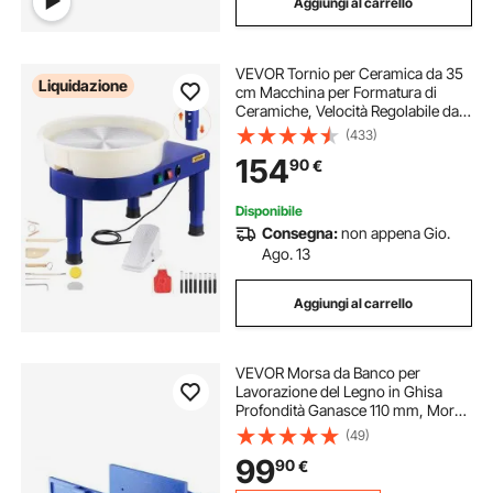
Aggiungi al carrello
VEVOR Tornio per Ceramica da 35
Liquidazione
cm Macchina per Formatura di
Ceramiche, Velocità Regolabile da
60 a 300 giri/min Pedale, Gamba di
(433)
Sollevamento Regolabile, Vasca
154
90
€
Rimovibile, per Lavori Artistici, Blu
Disponibile
Consegna:
non appena Gio.
Ago. 13
Aggiungi al carrello
VEVOR Morsa da Banco per
Lavorazione del Legno in Ghisa
Profondità Ganasce 110 mm, Morsa
per Lavorazione Legno da Banco
(49)
Larghezza max. 335 mm, Morsa
99
90
€
per Legno in Ghisa Forza di
Serraggio max. 11 KN