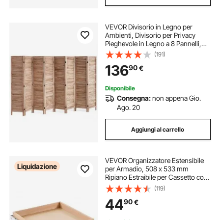
VEVOR Divisorio in Legno per
Ambienti, Divisorio per Privacy
Pieghevole in Legno a 8 Pannelli,
Divisorio per Persiane per Interni
(191)
Alto 1700 mm, Divisorio Decorativo
136
90
€
Portatile, Colore Legno Originale
Disponibile
Consegna:
non appena Gio.
Ago. 20
Aggiungi al carrello
VEVOR Organizzatore Estensibile
Liquidazione
per Armadio, 508 x 533 mm
Ripiano Estraibile per Cassetto con
Meccanismo di Chiusura
(119)
Ammortizzata, Cassetto in Legno,
44
90
€
Montaggio Laterale sul Fondo, per
Cucina, Dispensa