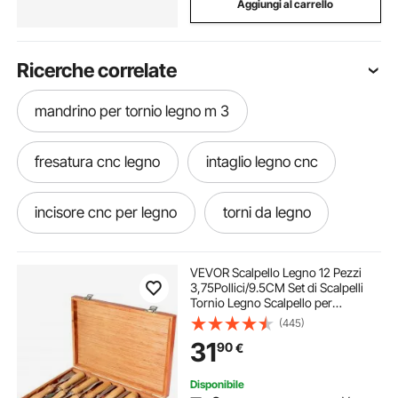
Aggiungi al carrello
Ricerche correlate
mandrino per tornio legno m 3
fresatura cnc legno
intaglio legno cnc
incisore cnc per legno
torni da legno
torni per legno
cnc legno
VEVOR Scalpello Legno 12 Pezzi
3,75Pollici/9.5CM Set di Scalpelli
Tornio Legno Scalpello per
torni di legno
cnc per legno
Tornitura del Legno Intaglio Del
(445)
Legno con Manici in Legno
31
90
€
incidere legno
assi di legno
Disponibile