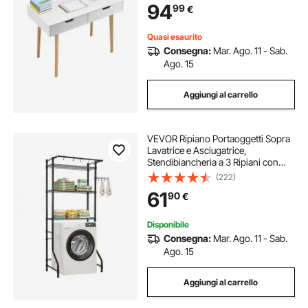
94
99
€
Domestico, Bianco e Legno
Quasi esaurito
Consegna:
Mar. Ago. 11 - Sab.
Ago. 15
Aggiungi al carrello
VEVOR Ripiano Portaoggetti Sopra
Lavatrice e Asciugatrice,
Stendibiancheria a 3 Ripiani con
Asta Appendiabiti e Ganci, per
(222)
Regolabili a Fila Singola, per Riporre
61
90
€
e Organizzare, Nero
Disponibile
Consegna:
Mar. Ago. 11 - Sab.
Ago. 15
Aggiungi al carrello