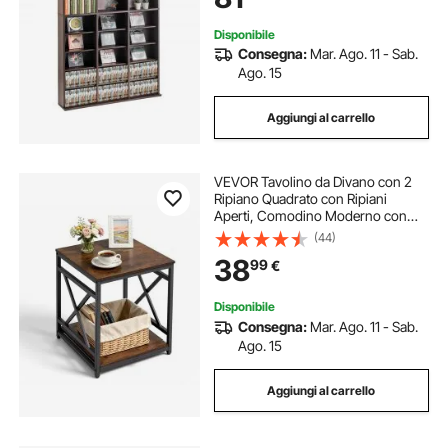
Disponibile
Consegna:
Mar. Ago. 11 - Sab.
Ago. 15
Aggiungi al carrello
VEVOR Tavolino da Divano con 2
Ripiano Quadrato con Ripiani
Aperti, Comodino Moderno con
Struttura in Metallo a X, Scrivania in
(44)
Legno per Soggiorno, Camera da
38
99
€
Letto, Ufficio, Dormitorio, Marrone
Disponibile
Consegna:
Mar. Ago. 11 - Sab.
Ago. 15
Aggiungi al carrello