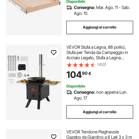
Disponibile
Consegna:
Mar. Ago. 11 - Sab.
Ago. 15
Aggiungi al carrello
VEVOR Stufa a Legna, 86 pollici,
Stufa per Tenda da Campeggio in
Acciaio Legato, Stufa a Legna
Portatile, Stufa a Tenda Calda 1400
(432)
pollici³ per Cucinare all'aperto e
104
90
€
Riscaldamento con 8 Tubi
Disponibile
Consegna:
non appena Lun.
Ago. 17
Aggiungi al carrello
VEVOR Tendone Pieghevole
Gazebo da Giardino a 6 Lati 3 x 3 m