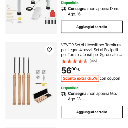
Disponibile
Consegna:
non appena Dom.
Ago. 16
Aggiungi al carrello
VEVOR Set di Utensili per Tornitura
per Legno 4 pezzi, Set di Scalpelli
per Tornio Utensili per Sgrossatura
Finitura, Set di Strumenti per
(165)
Tornitura Lavorazione del Legno Fai
56
90
€
da te
Sconto extra di 5%
con coupon
Disponibile
Consegna:
non appena Gio.
Ago. 13
Aggiungi al carrello