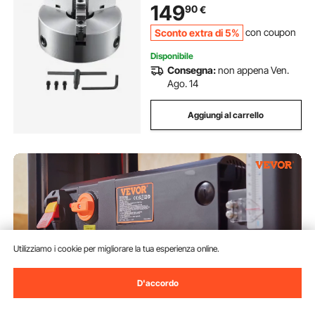
149
90
€
110mm, Mandrino Autocentrante
per Tornio 250mm
Sconto extra di 5%
con coupon
Disponibile
Consegna:
non appena Ven.
Ago. 14
Aggiungi al carrello
Utilizziamo i cookie per migliorare la tua esperienza online.
D'accordo