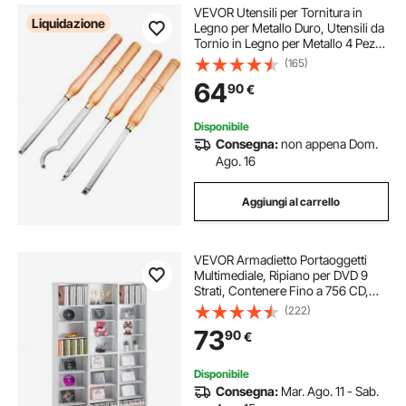
VEVOR Utensili per Tornitura in
Liquidazione
Legno per Metallo Duro, Utensili da
Tornio in Legno per Metallo 4 Pezzi,
Sgorbie per Legno per tagliare
(165)
Scanalature a V, Creare Curve e
64
90
€
Insenature e Tagliare Linee
Disponibile
Consegna:
non appena Dom.
Ago. 16
Aggiungi al carrello
VEVOR Armadietto Portaoggetti
Multimediale, Ripiano per DVD 9
Strati, Contenere Fino a 756 CD,
Ripiani CD Regolabili 27 Scomparti,
(222)
Protegge Organizza Collezioni
73
90
€
Musica Film Videogiochi Cimeli
Bianco
Disponibile
Consegna:
Mar. Ago. 11 - Sab.