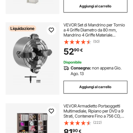
Aggiungi al carrello
VEVOR Set di Mandrino per Tornio
Liquidazione
a 4 Griffe Diametro da 80 mm,
Mandrino 4 Griffe Materiale
Principale HT300 Intervallo di
(50)
Serraggio tra 5-80 mm con Viti di
52
90
€
Fissaggio per Tornio per Legno
Metallo
Disponibile
Consegna:
non appena Gio.
Ago. 13
Aggiungi al carrello
VEVOR Armadietto Portaoggetti
Multimediale, Ripiano per DVD a 9
Strati, Contenere Fino a 756 CD,
Ripiani CD Regolabili 27 Scomparti,
(222)
Protegge Organizza Collezioni di
81
90
€
Musica Film Videogiochi Cimeli