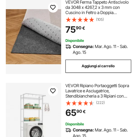
VEVOR Ferma Tappeto Antiscivolo
da 3048 x 4267,2 x 3 mm con
Cuscino in Feltro a Doppia
Superficie e Antiscivolo in Gomma,
(105)
Protezione per Pavimenti in Legno
75
90
€
per Tutti i Pavimenti, Finiture
Disponibile
Consegna:
Mar. Ago. 11 - Sab.
Ago. 15
Aggiungi al carrello
VEVOR Ripiano Portaoggetti Sopra
Lavatrice e Asciugatrice,
Stendibiancheria a 3 Ripiani con
Asta Appendiabiti e Ganci, per
(222)
Regolabili a Fila Singola, per Riporre
65
90
€
e Organizzare, Bianco
Disponibile
Consegna:
Mar. Ago. 11 - Sab.
Ago. 15