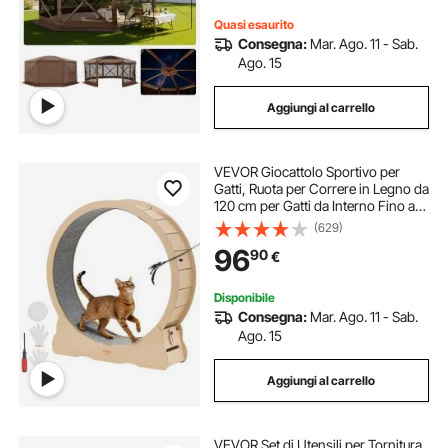
Quasi esaurito
Consegna:
Mar. Ago. 11 - Sab.
Ago. 15
Aggiungi al carrello
VEVOR Giocattolo Sportivo per
Gatti, Ruota per Correre in Legno da
120 cm per Gatti da Interno Fino a
12,7 kg, con Pista in Moquette e
(629)
Meccanismo di Bloccaggio, per
96
90
€
Animali Domestici Colore Legno
Disponibile
Consegna:
Mar. Ago. 11 - Sab.
Ago. 15
Aggiungi al carrello
VEVOR Set di Utensili per Tornitura