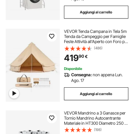
Aggiungi al carrello
VEVOR Tenda Campana in Tela 5m
Tenda da Campeggio per Famiglie
Feste Attività all'Aperto con Foro per
Stufa a Legna e Borse di Stoccaggio
(486)
Capienza ca. 8 Persone, BBQ
419
90
€
Esterno, Gruppi all'Aperto, Caccia
Disponibile
Consegna:
non appena Lun.
Ago. 17
Aggiungi al carrello
VEVOR Mandrino a 3 Ganasce per
Tornio Mandrino Autocentrante
Materiale in HT300 Diametro 250 ±
5 mm, Mandrino per Tornio a 3
(198)
Griffe Gamma di Serraggio 6-