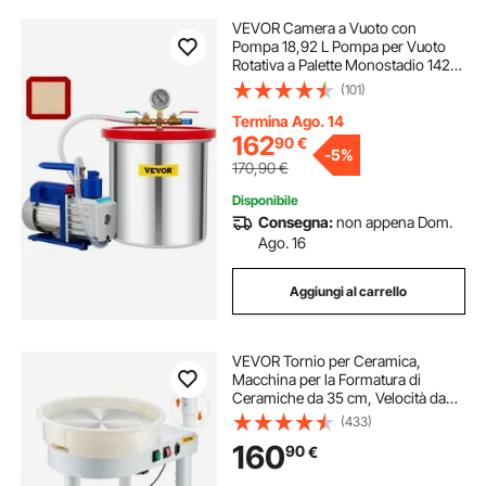
VEVOR Camera a Vuoto con
Pompa 18,92 L Pompa per Vuoto
Rotativa a Palette Monostadio 142
L/min Set di Utensili Pneumatici
(101)
HVAC 110 V per Stabilizzare Legno,
Siliconi Degasanti, Resine
Termina Ago. 14
Epossidiche
162
90
€
-
5%
170,90
€
Disponibile
Consegna:
non appena Dom.
Ago. 16
Aggiungi al carrello
VEVOR Tornio per Ceramica,
Macchina per la Formatura di
Ceramiche da 35 cm, Velocità da
60 a 300 giri/min, con Accessori
(433)
Pedale, Gamba di Sollevamento
160
90
€
Regolabile, Vasca Rimovibile,
Bianco