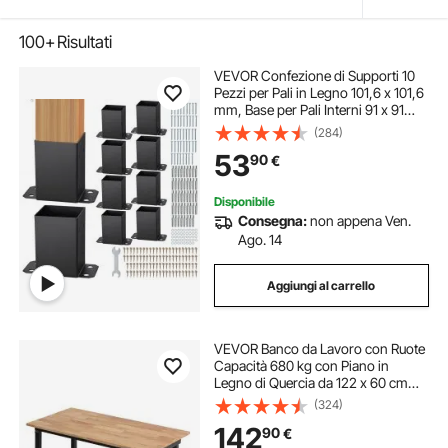
100+
Risultati
VEVOR Confezione di Supporti 10
Pezzi per Pali in Legno 101,6 x 101,6
mm, Base per Pali Interni 91 x 91
mm in Acciaio a Carbonio per
(284)
Ancoraggio Pali in Legno Ringhiere,
53
90
€
Corrimano di Terrazze, Portici
Disponibile
Consegna:
non appena Ven.
Ago. 14
Aggiungi al carrello
VEVOR Banco da Lavoro con Ruote
Capacità 680 kg con Piano in
Legno di Quercia da 122 x 60 cm
con Regolazione dell'Altezza da
(324)
72,5 a 107,5 cm, Tavolo da Lavoro
142
90
€
in Legno Massello Resistente per