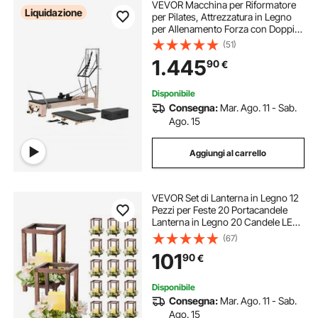
VEVOR Macchina per Riformatore
Liquidazione
per Pilates, Attrezzatura in Legno
per Allenamento Forza con Doppia
Resistenza, Scatola, Tavola Salto,
(51)
per Avanzati e Principianti, Fino 153
1.445
90
€
kg, 2430x730x1990 mm
Disponibile
Consegna:
Mar. Ago. 11 - Sab.
Ago. 15
Aggiungi al carrello
VEVOR Set di Lanterna in Legno 12
Pezzi per Feste 20 Portacandele
Lanterna in Legno 20 Candele LED
Senza Fiamma 20 Ghirlande Fiori
(67)
Champagne per Decorazioni da
101
90
€
Tavolo Carico 6,08 kg per
Matrimoni
Disponibile
Consegna:
Mar. Ago. 11 - Sab.
Ago. 15