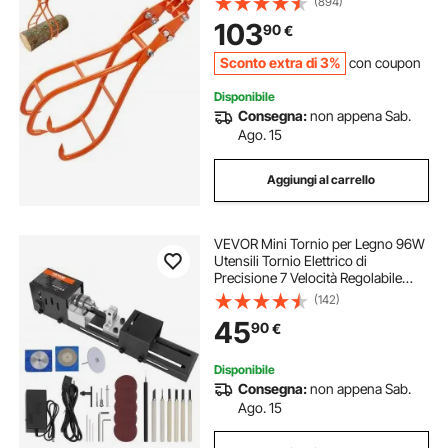
(894)
per Legno in Acciaio per Trattori
103
90
€
Camion ATV Carrelli Elevatori
Sconto extra di 3%
con coupon
Disponibile
Consegna:
non appena Sab.
Ago. 15
Aggiungi al carrello
VEVOR Mini Tornio per Legno 96W
Utensili Tornio Elettrico di
Precisione 7 Velocità Regolabile
4220/5300/5650/6350/6660/7050/
(142)
8450 giri/min Fresatrice
45
90
€
Lavorazione del Legno Fai-da-Te
Accessori Completi
Disponibile
Consegna:
non appena Sab.
Ago. 15