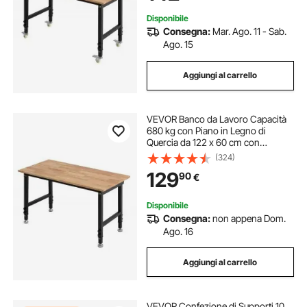
Garage
Disponibile
Consegna:
Mar. Ago. 11 - Sab.
Ago. 15
Aggiungi al carrello
VEVOR Banco da Lavoro Capacità
680 kg con Piano in Legno di
Quercia da 122 x 60 cm con
Regolazione dell'Altezza da 67 a 102
(324)
cm, Tavolo da Lavoro in Legno
129
90
€
Massello Resistente per Garage,
Officina
Disponibile
Consegna:
non appena Dom.
Ago. 16
Aggiungi al carrello
VEVOR Confezione di Supporti 10