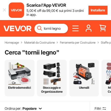
Scarica l'App VEVOR
Installare
5
,00
€
off da
99
,00
€
sui primi 3 ordini
in app.
Homepage
Materiali da Costruzione
Ferramenta per Costruzione
Staffe p
Cerca "
tornii legno
"
Elettrodomestici
Stoccaggio e
Utensili
Ma
Organizzazione
Co
Ordina per:
Popolare
Filtri