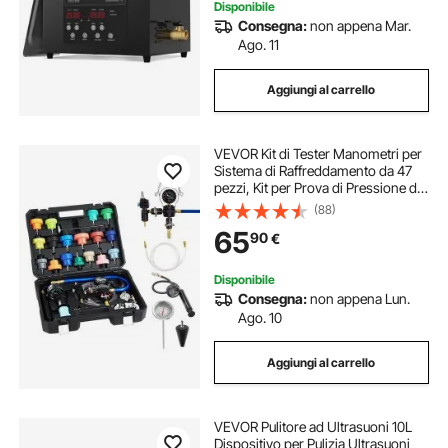
Disponibile
Consegna:
non appena Mar.
Ago. 11
Aggiungi al carrello
VEVOR Kit di Tester Manometri per
Sistema di Raffreddamento da 47
pezzi, Kit per Prova di Pressione del
Radiatore con 3 Adattatori in
(88)
Metallo, Misura Universale,
65
90
€
Strumento di Prova per Autoveicoli
Disponibile
Consegna:
non appena Lun.
Ago. 10
Aggiungi al carrello
VEVOR Pulitore ad Ultrasuoni 10L
Dispositivo per Pulizia Ultrasuoni