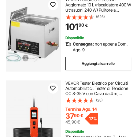
Aggiornato 10 L (riscaldatore 400 W
ultrasuoni 240 W) Pulitore a
Ultrasuoni da Laboratorio Digitale
(626)
con Temporizzatore del
101
90
€
Riscaldatore per Pulizia di Parti di
Strumenti
Disponibile
Consegna:
non appena Dom.
Ago. 9
Aggiungi al carrello
VEVOR Tester Elettrico per Circuiti
Automobilistici, Tester di Tensione
CC 8-35 V con Cavo da 4 m,
Schermo TFT Illuminazione, Test di
(28)
Continuità, Diodo, Resistenza, per
Veicoli da Officina
Termina Ago. 14
37
90
€
-
17%
45,90
€
Disponibile