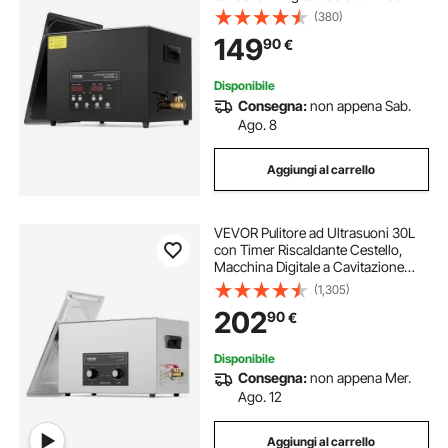
Modalità Delicata, Pulitore ad
(380)
Ultrasuoni Industriale da 40 kHz
149
90
€
con Riscaldatore e Timer
Disponibile
Consegna:
non appena Sab.
Ago. 8
Aggiungi al carrello
VEVOR Pulitore ad Ultrasuoni 30L
con Timer Riscaldante Cestello,
Macchina Digitale a Cavitazione
Sonica, Pulitrice Ultrasuoni 600 W
(1,305)
per Strumenti di Orologi, Occhiali,
202
90
€
Monete, Utensili Metallici
Disponibile
Consegna:
non appena Mer.
Ago. 12
Aggiungi al carrello