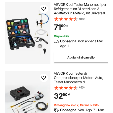
VEVOR Kit di Tester Manometri per
Refrigerante da 31 pezzi con 3
Adattatori in Metallo, Kit Universale
per Prova di Pressione del
(88)
Radiatore per Autoveicoli, con
71
90
€
Pompa di Pressione Riempitivo
Disponibile
Consegna:
non appena Mar.
Ago. 11
Aggiungi al carrello
VEVOR Kit di Tester di
Compressione per Motore Auto,
Tester Manometro di
Compressione del Cilindro
(40)
Intervallo 0-6,9 Bar da Officina
32
90
€
Garage Auto Moto, Custodia,
Controllo Pressione Test di Tenuta
Auto
Rimangono solo 2, Ordina subito
Consegna:
Ven. Ago. 7 - Mar.