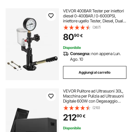
VEVOR 400BAR Tester per iniettori
diesel 0-400BAR / 0-6000PSI,
iniettore ugello Tester, Diesel, Dual
Size Pressure Gauge Adjusts
(367)
Injector Nozzle Pressure
80
90
€
Disponibile
Consegna:
non appena Lun.
Ago. 10
Aggiungi al carrello
VEVOR Pulitore ad Ultrasuoni 30L,
Macchina per Pulizia ad Ultrasuoni
Digitale 600W con Degasaggio
Modalità Delicata, Pulitore ad
(210)
Ultrasuoni Industriale da 40kHz con
212
90
€
Timer e Riscaldatore per Gioielli
Disponibile