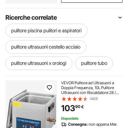
Ricerche correlate
pulitore piscina pulitori e aspiratori
pulitore ultrasuoni cestello acciaio
pulitore ultrasuoni x orologi
pulitore tubo
pulitore tubo scarico
VEVOR Pulitore ad Ultrasuoni a
Doppia Frequenza, 10L Pulitore
Ultrasuoni con Riscaldatore 28 /
dispositivo ultrasonico
40KHz, Macchina per la Pulizia in
(463)
Acciaio Inossidabile, per Parti di
103
90
€
Gioielli, Occhiali, Denture ecc.
Pulitore Tubo Di Scarico
Disponibile
Consegna:
non appena Mer.