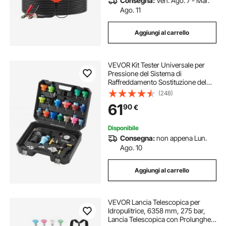
Consegna:
Ven. Ago. 7 - Mar.
Ago. 11
Aggiungi al carrello
VEVOR Kit Tester Universale per
Pressione del Sistema di
Raffreddamento Sostituzione del
Radiatore, Kit Adattatori per Pompa
(248)
a Mano Kit Tester per Pressione con
61
90
€
Valigetta Portatile Auto Moto
Camion
Disponibile
Consegna:
non appena Lun.
Ago. 10
Aggiungi al carrello
VEVOR Lancia Telescopica per
Idropulitrice, 6358 mm, 275 bar,
Lancia Telescopica con Prolunghe,