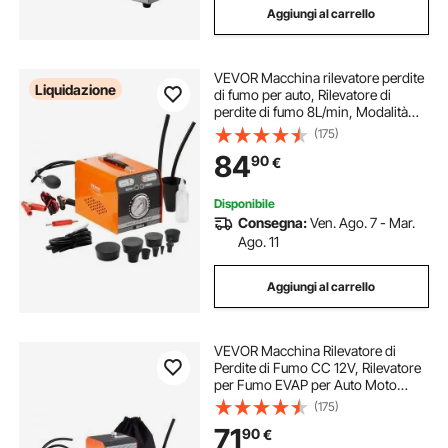
Aggiungi al carrello
VEVOR Macchina rilevatore perdite
Liquidazione
di fumo per auto, Rilevatore di
perdite di fumo 8L/min, Modalità
aria e modalità fumo, Rilevatore di
(175)
perdite con manometro pompe ad
84
90
€
aria, Tester diagnostico auto
Disponibile
Consegna:
Ven. Ago. 7 - Mar.
Ago. 11
Aggiungi al carrello
VEVOR Macchina Rilevatore di
Perdite di Fumo CC 12V, Rilevatore
per Fumo EVAP per Auto Moto
Camion Barca Tester a Vuoto
(175)
Pompa ad Aria Integrata, Modalità
71
90
€
Doppia, Temperatura Lavoro -20°C