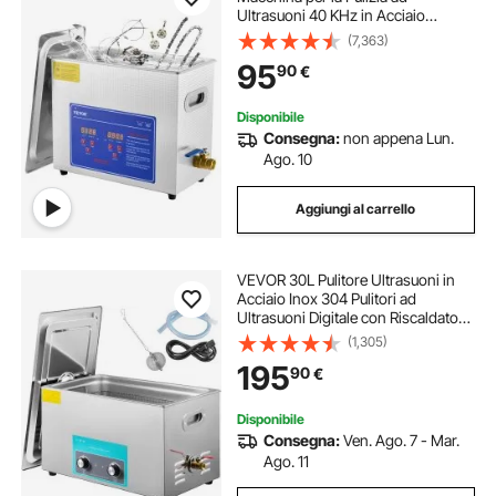
Ultrasuoni 40 KHz in Acciaio
Inossidabile con Timer Riscaldatore
(7,363)
Digitale, Pulizia dei Gioielli per Uso
95
90
€
Domestico Personale Commerciale
Disponibile
Consegna:
non appena Lun.
Ago. 10
Aggiungi al carrello
VEVOR 30L Pulitore Ultrasuoni in
Acciaio Inox 304 Pulitori ad
Ultrasuoni Digitale con Riscaldatore
Timer Macchina per la Pulizia di
(1,305)
Disinfettanti per Carburatori Parti in
195
90
€
Ottone Gioielli Dentali
Disponibile
Consegna:
Ven. Ago. 7 - Mar.
Ago. 11