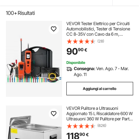
100+
Risultati
VEVOR Tester Elettrico per Circuiti
Automobilistici, Tester di Tensione
CC 8-35V con Cavo da 6 m,
Display a Colori TFT Illuminazione,
(28)
Test di Polarità, Continuità,
90
90
€
Tracciamento di Linee, Diodo
Disponibile
Consegna:
Ven. Ago. 7 - Mar.
Ago. 11
Aggiungi al carrello
VEVOR Pulitore a Ultrasuoni
Aggiornato 15 L Riscaldatore 600 W
Ultrasuoni 360 W Pulitore per Parti
a Ultrasuoni da Laboratorio Digitale
(626)
con Temporizzatore per Pulizia di
118
90
€
Strumenti Dentali in Vetro