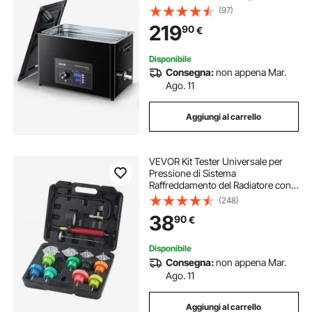
Rotante, Capacita di 30 L con
(97)
Cestello e Sfera di Pulizia, Pulitore a
219
90
€
Ultrasuoni per Orologi, Rasoi,
Gioielli
Disponibile
Consegna:
non appena Mar.
Ago. 11
Aggiungi al carrello
VEVOR Kit Tester Universale per
Pressione di Sistema
Raffreddamento del Radiatore con
Adattatori per Pompa a Mano Tappi
(248)
Codificati a Colori, Strumenti per
38
90
€
Pressione con Valigetta per Auto
Moto Camion
Disponibile
Consegna:
non appena Mar.
Ago. 11
Aggiungi al carrello