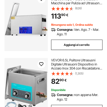
Macchina per Pulizia ad Ultrasuoni
da 300W con Timer Riscaldatore,
(626)
Pulitore Digitale da 40 kHz con
113
90
€
Cestello per Parti Gioielli
Rimangono solo 1, Ordina subito
Consegna:
Ven. Ago. 7 - Mar.
Ago. 11
Aggiungi al carrello
VEVOR 6.5L Pulitore Ultrasuoni
Digitale Ultrasuoni Dispositivo in
Acciaio Inox 304 con Riscaldatore
Timer Macchina di Pulizia Uso
(1,305)
Commerciale Domestico Personale
82
90
€
Disponibile
Consegna:
non appena Mer.
Ago. 12