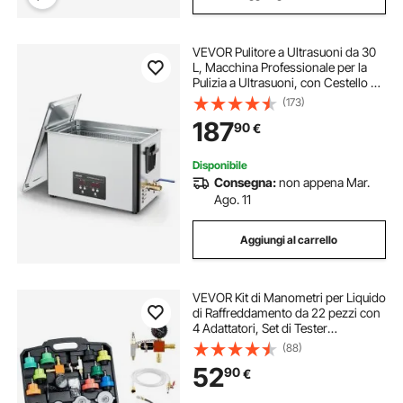
VEVOR Pulitore a Ultrasuoni da 30
L, Macchina Professionale per la
Pulizia a Ultrasuoni, con Cestello di
Pulizia e Schermo Digitale, in
(173)
Acciaio Inossidabile da 480 W e 40
187
90
€
kHz per Parti, Carburatori
Disponibile
Consegna:
non appena Mar.
Ago. 11
Aggiungi al carrello
VEVOR Kit di Manometri per Liquido
di Raffreddamento da 22 pezzi con
4 Adattatori, Set di Tester
Universale di Pressione per Sistema
(88)
di Raffreddamento per Autoveicoli,
52
90
€
con Pompa di Pressione