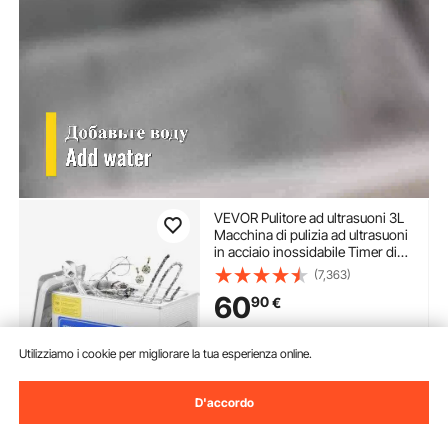
VEVOR Pulitore ad ultrasuoni 3L
Macchina di pulizia ad ultrasuoni
in acciaio inossidabile Timer di
riscaldamento digitale Pulizia
(7,363)
gioielli per uso domestico
60
90
€
personale commerciale
Disponibile
Utilizziamo i cookie per migliorare la tua esperienza online.
Consegna:
non appena Lun.
Ago. 10
D'accordo
Aggiungi al carrello