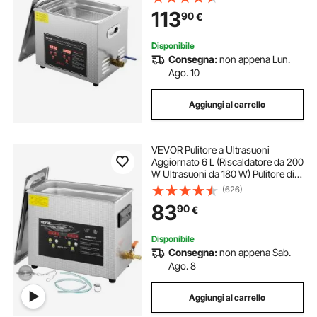
Pulitrice a Ultrasuoni per Gioielli
113
90
€
Occhiali Orologi Laboratorio
Disponibile
Consegna:
non appena Lun.
Ago. 10
Aggiungi al carrello
VEVOR Pulitore a Ultrasuoni
Aggiornato 6 L (Riscaldatore da 200
W Ultrasuoni da 180 W) Pulitore di
Parti a Ultrasuoni da Laboratorio
(626)
Digitale con Temporizzatore per
83
90
€
Pulizia di Strumenti di Gioielli
Disponibile
Consegna:
non appena Sab.
Ago. 8
Aggiungi al carrello