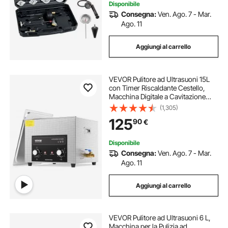
Disponibile
Consegna:
Ven. Ago. 7 - Mar.
Ago. 11
Aggiungi al carrello
VEVOR Pulitore ad Ultrasuoni 15L
con Timer Riscaldante Cestello,
Macchina Digitale a Cavitazione
Sonica, Pulitrice Ultrasuoni 360 W
(1,305)
per Strumenti di Orologi, Occhiali,
125
90
€
Monete, Utensili Metallici
Disponibile
Consegna:
Ven. Ago. 7 - Mar.
Ago. 11
Aggiungi al carrello
VEVOR Pulitore ad Ultrasuoni 6 L,
Macchina per la Pulizia ad