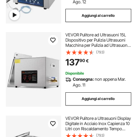
pulitore ultrasuoni 30l con riscaldatore
Ago. 12
Aggiungi al carrello
pulitore a ultrasuoni digitale
VEVOR Pulitore ad Ultrasuoni 15L
pulitore ad ultrasuoni 6 l macchina per la pulizi
Dispositivo per Pulizia Ultrasuoni
Macchina per Pulizia ad Ultrasuoni
da 360W con Timer Riscaldatore,
(793)
pulitore tubi scarico
Pulitore Digitale da 40 kHz con
137
90
€
Cestello per Parti Gioielli
macchina pulitore ad ultrasuoni
Disponibile
Consegna:
non appena Mar.
Ago. 11
pulitore ad ultrasuoni pulizia
Aggiungi al carrello
dispositivi per pulizia occhiali
VEVOR Pulitore a Ultrasuoni Display
pulizia iniettori a ultrasuoni
Digitale in Acciaio Inox Capienza 10
Litri con Riscaldamento Tempo
Temperatura Regolabile, Macchina
(793)