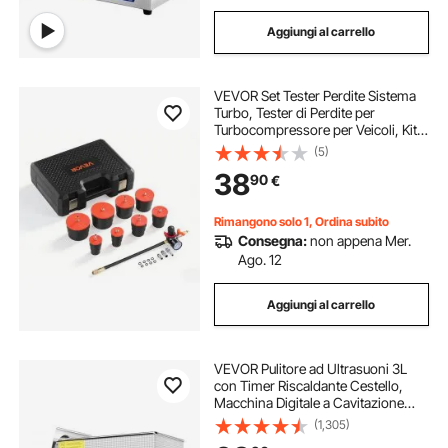
Aggiungi al carrello
VEVOR Set Tester Perdite Sistema
Turbo, Tester di Perdite per
Turbocompressore per Veicoli, Kit
Utensili Ispezione Tenuta di
(5)
Pressione Sistema Turbo
38
90
€
Manometro Valvola 0-5,5 Bar, 4
Adattatori in Nylon
Rimangono solo 1, Ordina subito
Consegna:
non appena Mer.
Ago. 12
Aggiungi al carrello
VEVOR Pulitore ad Ultrasuoni 3L
con Timer Riscaldante Cestello,
Macchina Digitale a Cavitazione
Sonica, Pulitrice Ultrasuoni 120 W
(1,305)
per Strumenti di Orologi, Occhiali,