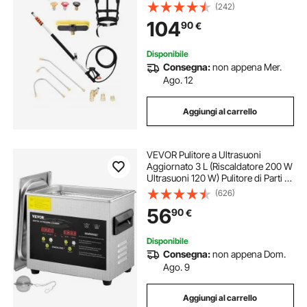
Pulitore per Grondaie, Testina
(242)
Spazzola, 7 Ugelli Spruzzo,
104
90
€
Adattatore, Cintura, Giunto Girevole
Disponibile
Consegna:
non appena Mer.
Ago. 12
Aggiungi al carrello
VEVOR Pulitore a Ultrasuoni
Aggiornato 3 L (Riscaldatore 200 W
Ultrasuoni 120 W) Pulitore di Parti a
Ultrasuoni da Laboratorio Digitale
(626)
con Riscaldamento per Pulizia di
56
90
€
Parti di Occhiali Gioielli
Disponibile
Consegna:
non appena Dom.
Ago. 9
Aggiungi al carrello