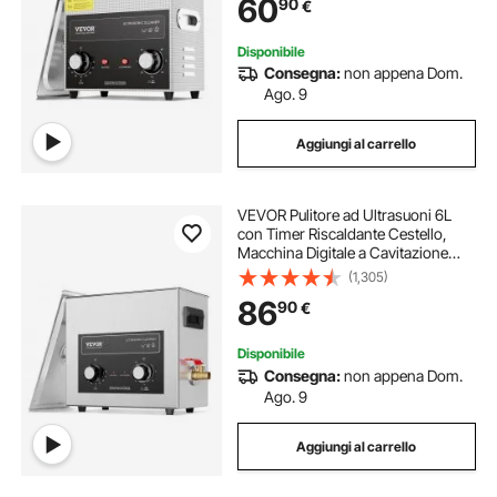
60
90
€
Monete, Utensili Metallici
Disponibile
Consegna:
non appena Dom.
Ago. 9
Aggiungi al carrello
VEVOR Pulitore ad Ultrasuoni 6L
con Timer Riscaldante Cestello,
Macchina Digitale a Cavitazione
Sonica, Pulitrice Ultrasuoni 180 W
(1,305)
per Strumenti di Orologi, Occhiali,
86
90
€
Monete, Utensili Metallici
Disponibile
Consegna:
non appena Dom.
Ago. 9
Aggiungi al carrello