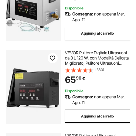
Disponibile
Consegna:
non appena Mer.
Ago. 12
Aggiungi al carrello
VEVOR Pulitore Digitale Ultrasuoni
da 3 L 120 W, con Modalità Delicata
Migliorato, Pulitore Ultrasuoni
Industriale da 40 kHz con
(380)
Riscaldatore e Timer per
65
90
€
Contenitori, Gioielli 265 x 165 x 240
mm
Disponibile
Consegna:
non appena Mar.
Ago. 11
Aggiungi al carrello
VEVOR Pulitore a Ultrasuoni