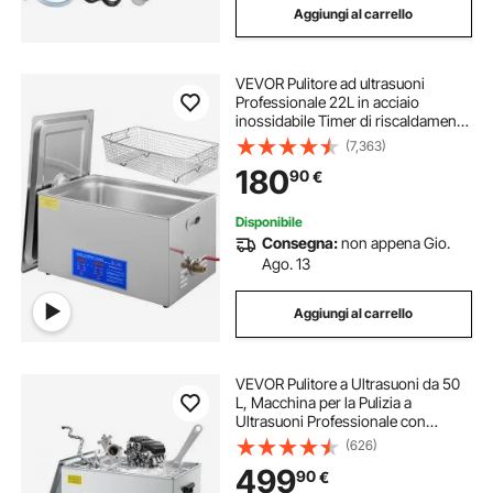
Aggiungi al carrello
VEVOR Pulitore ad ultrasuoni
Professionale 22L in acciaio
inossidabile Timer di riscaldamento
digitale Pulizia di gioielli per uso
(7,363)
domestico personale commerciale
180
90
€
Disponibile
Consegna:
non appena Gio.
Ago. 13
Aggiungi al carrello
VEVOR Pulitore a Ultrasuoni da 50
L, Macchina per la Pulizia a
Ultrasuoni Professionale con
Cestello di Pulizia e Display Digitale,
(626)
in Acciaio Inox da 840 W e 40 kHz
499
90
€
con Ruote per Parti, Carburatori