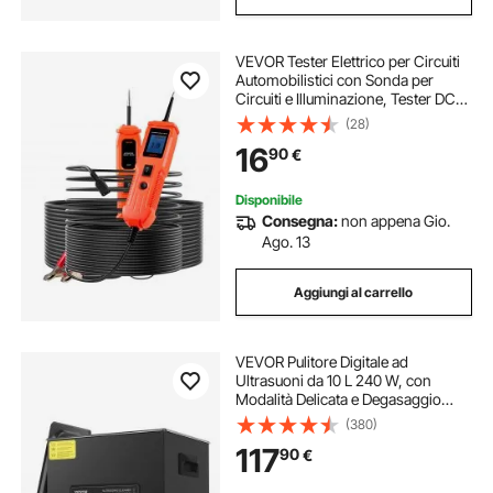
VEVOR Tester Elettrico per Circuiti
Automobilistici con Sonda per
Circuiti e Illuminazione, Tester DC
6-36V, Cavo da 4 m Rilevatore di
(28)
Tensione per Berline, SUV, Camper
16
90
€
e Camion
Disponibile
Consegna:
non appena Gio.
Ago. 13
Aggiungi al carrello
VEVOR Pulitore Digitale ad
Ultrasuoni da 10 L 240 W, con
Modalità Delicata e Degasaggio
Migliorato, Pulitore ad Ultrasuoni
(380)
Industriale 40 kHz con Riscaldatore
117
90
€
Timer per Contenitori, Gioielli