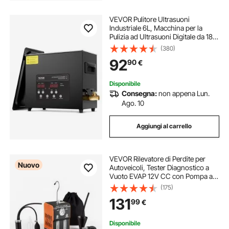
VEVOR Pulitore Ultrasuoni
Industriale 6L, Macchina per la
Pulizia ad Ultrasuoni Digitale da 180
W, con Modalità Delicata e
(380)
Degasaggio Migliorato, con
92
90
€
Riscaldatore e Timer, per Gioielli
Disponibile
Consegna:
non appena Lun.
Ago. 10
Aggiungi al carrello
VEVOR Rilevatore di Perdite per
Nuovo
Autoveicoli, Tester Diagnostico a
Vuoto EVAP 12V CC con Pompa ad
Aria Integrata Manometro
(175)
Flussometro Indicatore di Livello
131
99
€
d'Olio, 2 Modalità per Moto,
Camion, Barche
Disponibile