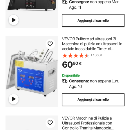
Consegna:
non appena Mar.
Ago. 11
Aggiungi al carrello
VEVOR Pulitore ad ultrasuoni 3L
Macchina di pulizia ad ultrasuoni in
acciaio inossidabile Timer di
riscaldamento digitale Pulizia gioielli
(7,363)
per uso domestico personale
60
90
€
commerciale
Disponibile
Consegna:
non appena Lun.
Ago. 10
Aggiungi al carrello
VEVOR Macchina di Pulizia a
Ultrasuoni Professionale con
Controllo Tramite Manopola