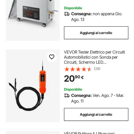
Disponibile
Consegna:
non appena Gio.
Ago. 13
Aggiungi al carrello
VEVOR Tester Elettrico per Circuiti
Automobilistici con Sonda per
Circuiti, Schermo LED
Illuminazione, Tester di Tensione
(28)
DC 3-72V con Penna, Cavo da 3,5
20
90
€
m Custodia in ABS per Veicoli
Disponibile
Consegna:
Ven. Ago. 7 - Mar.
Ago. 11
Aggiungi al carrello
VEVOR Pulitore A Ultrasuoni