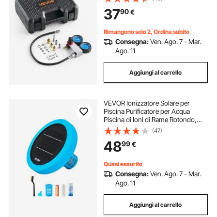
Cilindro per Auto Moto con 4
37
90
€
Adattatori, Custodia di Trasporto
Rimangono solo 2, Ordina subito
Consegna:
Ven. Ago. 7 - Mar.
Ago. 11
Aggiungi al carrello
VEVOR Ionizzatore Solare per
Piscina Purificatore per Acqua
Piscina di Ioni di Rame Rotondo,
Ionizzatore Solare Pulitore
(47)
Galleggiante Automatico 132486 L
48
99
€
per Piscine SPA Vasca
Idromassaggio
Quasi esaurito
Consegna:
Ven. Ago. 7 - Mar.
Ago. 11
Aggiungi al carrello