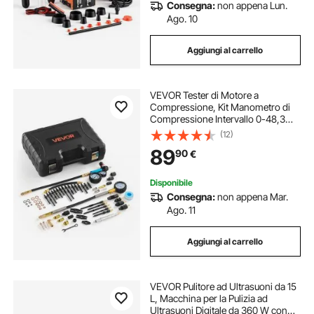
Consegna:
non appena Lun.
Ago. 10
Aggiungi al carrello
VEVOR Tester di Motore a
Compressione, Kit Manometro di
Compressione Intervallo 0-48,3
Bar con Manometro di Tenuta 0-6,9
(12)
Bar per Controllo di Pressione
89
90
€
Perdite Auto Moto con 4 Adattatori
Custodia
Disponibile
Consegna:
non appena Mar.
Ago. 11
Aggiungi al carrello
VEVOR Pulitore ad Ultrasuoni da 15
L, Macchina per la Pulizia ad
Ultrasuoni Digitale da 360 W con