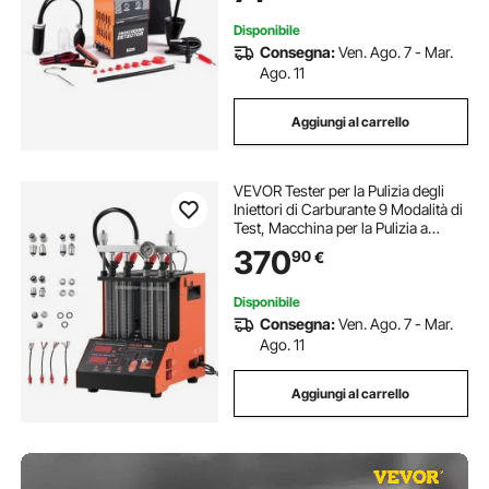
e 75°C
Disponibile
Consegna:
Ven. Ago. 7 - Mar.
Ago. 11
Aggiungi al carrello
VEVOR Tester per la Pulizia degli
Iniettori di Carburante 9 Modalità di
Test, Macchina per la Pulizia a
Ultrasuoni a 4 Cilindri, con Valvola
370
90
€
di Scarico e Tensione di Lavoro a 12
V per Auto e Moto
Disponibile
Consegna:
Ven. Ago. 7 - Mar.
Ago. 11
Aggiungi al carrello