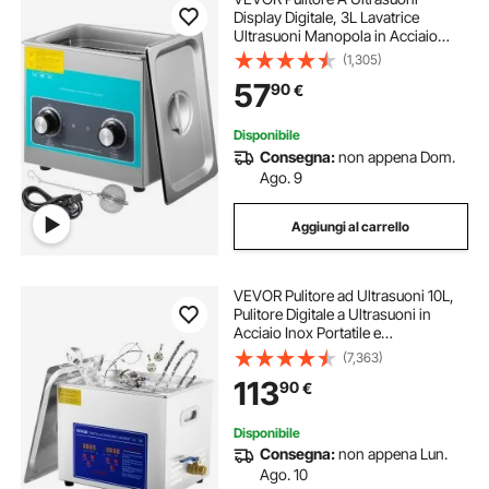
Display Digitale, 3L Lavatrice
Ultrasuoni Manopola in Acciaio
304, 220V/60Khz Professionale
(1,305)
Pulitore a Ultrasuoni con Funzione
57
90
€
di Riscaldamento, per Pulizia di
Gioielli
Disponibile
Consegna:
non appena Dom.
Ago. 9
Aggiungi al carrello
VEVOR Pulitore ad Ultrasuoni 10L,
Pulitore Digitale a Ultrasuoni in
Acciaio Inox Portatile e
Professionale per Occhiali, Gioielli,
(7,363)
Monete, Pulizia Digitale di Gioielli
113
90
€
per Uso Domestico Commerciale
Disponibile
Consegna:
non appena Lun.
Ago. 10