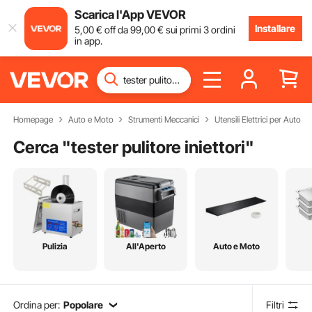
Scarica l'App VEVOR
Installare
5
,00
€
off da
99
,00
€
sui primi 3 ordini
in app.
Homepage
Auto e Moto
Strumenti Meccanici
Utensili Elettrici per Auto
Cerca "
tester pulitore iniettori
"
Pulizia
All'Aperto
Auto e Moto
Ordina per:
Popolare
Filtri