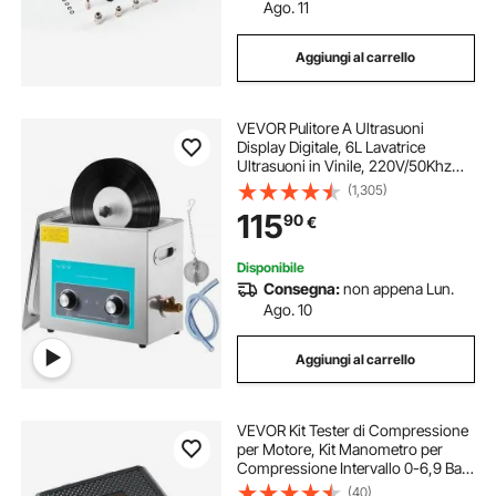
Ago. 11
Aggiungi al carrello
VEVOR Pulitore A Ultrasuoni
Display Digitale, 6L Lavatrice
Ultrasuoni in Vinile, 220V/50Khz
Professionale Pulitore a Ultrasuoni
(1,305)
con Funzione di Riscaldamento,
115
90
€
Nero, per Pulizia di Gioielli Occhiali
Disponibile
Consegna:
non appena Lun.
Ago. 10
Aggiungi al carrello
VEVOR Kit Tester di Compressione
per Motore, Kit Manometro per
Compressione Intervallo 0-6,9 Bar,
Utensili Manometro per Tenuta
(40)