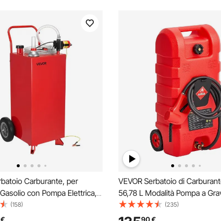
batoio Carburante, per
VEVOR Serbatoio di Carburante
Gasolio con Pompa Elettrica,
56,78 L Modalità Pompa a Grav
Stoccaggio Portatile con 2
Manuale, Contenitore per Serb
(158)
(235)
 Flessibile, Contenitore
Carburante con Ruote, Tubo 
€
90
€