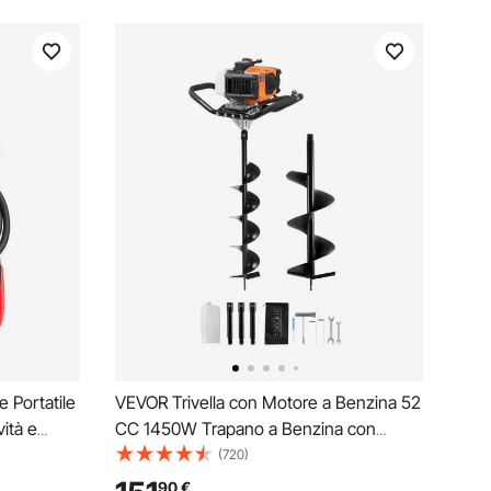
 Portatile
VEVOR Trivella con Motore a Benzina 52
ità e
CC 1450W Trapano a Benzina con
atoio di
Punte da 150 e 250 mm 3 Barre di
(720)
di Mandata
Prolunga Trapano per Fori per
90
€