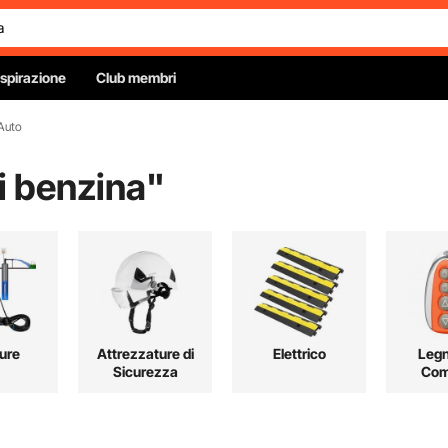
Ispirazione
Club membri
 Auto
ri benzina
"
ure
Attrezzature di
Elettrico
Leg
Sicurezza
Com