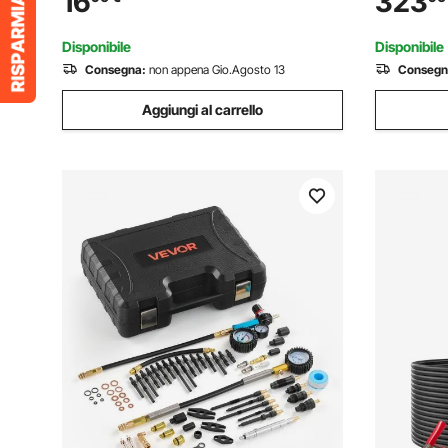
16
323
SUV, Camper e Camion
Benzina 1
Ogni Minu
Disponibile
Disponibile
Consegna:
non appena Gio.Agosto 13
Consegn
Aggiungi al carrello