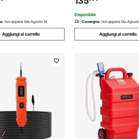
135
36 L, Flusso Massimo 32L
3,04 m e Pompa Manuale, pe
to
Motoscafi, Benzina
Disponibile
a:
non appena Ven.Agosto 14
Consegna:
non appena Gio.Agosto
Aggiungi al carrello
Aggiungi al carrello