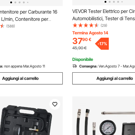
VEVOR Tester Elettrico per Cir
tenitore per Carburante 16
Automobilistici, Tester di Te
,8 L/min, Contenitore per
8-35 V con Cavo da 4 m, Sc
(29)
Portatile con Ruote in Gomma
(588)
Illuminazione, Test di Continui
Termina Agosto 14
 Manuale Trasferimento
37
90
€
Resistenza, per Veicoli da Offi
e per Benzina Diesel Auto
-
17
%
aerba
45,90
€
Disponibile
a:
non appena Mar.Agosto 11
Consegna:
Ven.Agosto 7 - Mar.Ago
Aggiungi al carrello
Aggiungi al carrello