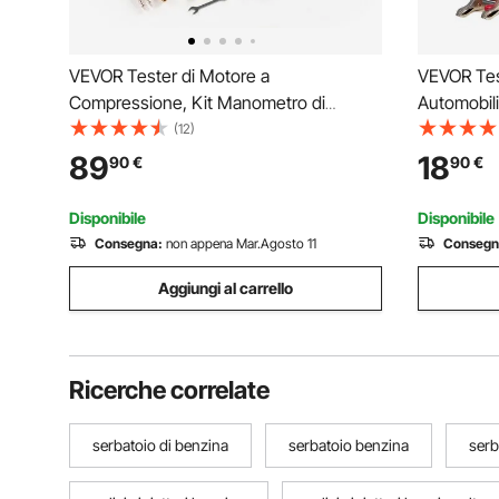
VEVOR Tester di Motore a
VEVOR Test
Compressione, Kit Manometro di
Automobili
Compressione Intervallo 0-48,3 Bar con
Schermo LE
(12)
Manometro di Tenuta 0-6,9 Bar per
Tensione 
89
18
90
€
90
€
Controllo di Pressione Perdite Auto
Penna Rilev
Moto con 4 Adattatori Custodia
Officina
Disponibile
Disponibile
Consegna:
non appena Mar.Agosto 11
Consegn
Aggiungi al carrello
Ricerche correlate
serbatoio di benzina
serbatoio benzina
serb