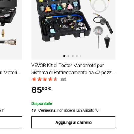
VEVOR Kit di Tester Manometri per
i Motori a
Sistema di Raffreddamento da 47 pezzi,
I,
Kit per Prova di Pressione del Radiatore
(88)
ione Auto
con 3 Adattatori in Metallo, Misura
65
90
€
ro Motore
Universale, Strumento di Prova per
e
Autoveicoli
Disponibile
 11
Consegna:
non appena Lun.Agosto 10
Aggiungi al carrello