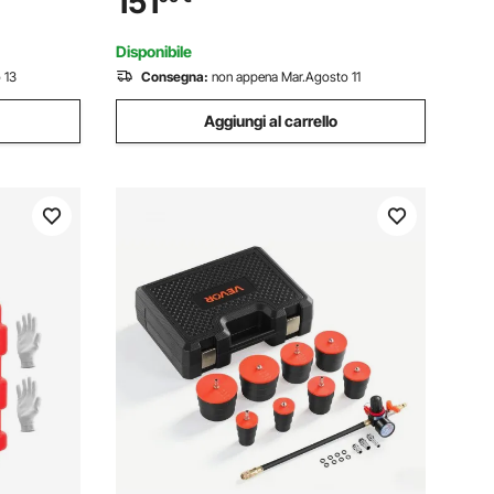
151
r
Recinzione per Terreni Agricoli Piante da
Giardino Arancione e Nero
Disponibile
 13
Consegna:
non appena Mar.Agosto 11
Aggiungi al carrello