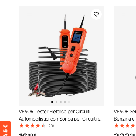
VEVOR Tester Elettrico per Circuiti
VEVOR Ser
Automobilistici con Sonda per Circuiti e
Benzina e 
Illuminazione, Tester DC 6-36V, Cavo da
Serbatoio 
(29)
4 m Rilevatore di Tensione per Berline,
Ruote Tubo
90
€
90