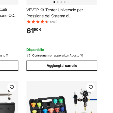
cuiti
VEVOR Kit Tester Universale per
nsione CC
Pressione del Sistema di
hermo TFT
Raffreddamento Sostituzione del
(248)
tà, Diodo,
Radiatore, Kit Adattatori per Pompa a
61
90
€
cina
Mano Kit Tester per Pressione con
Valigetta Portatile Auto Moto Camion
Disponibile
sto 11
Consegna:
non appena Lun.Agosto 10
Aggiungi al carrello