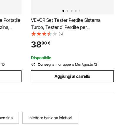
 Portatile
VEVOR Set Tester Perdite Sistema
zina,
Turbo, Tester di Perdite per
arburante
Turbocompressore per Veicoli, Kit
(5)
Tubo di
Utensili Ispezione Tenuta di Pressione
38
90
€
 Benzina,
Sistema Turbo Manometro Valvola 0-5,5
Bar, 4 Adattatori in Nylon
Disponibile
 10
Consegna:
non appena Mer.Agosto 12
Aggiungi al carrello
 benzina
iniettore benzina iniettori