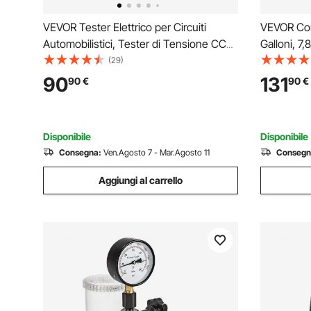
VEVOR Tester Elettrico per Circuiti
VEVOR Con
Automobilistici, Tester di Tensione CC
Galloni, 7
8-35V con Cavo da 6 m, Display a Colori
Serbatoio 
(29)
TFT Illuminazione, Test di Polarità,
per Pompa
90
131
90
€
90
€
Continuità, Tracciamento di Linee, Diodo
Carburant
Barca Tos
Disponibile
Disponibile
Consegna:
Ven.Agosto 7 - Mar.Agosto 11
Consegn
Aggiungi al carrello