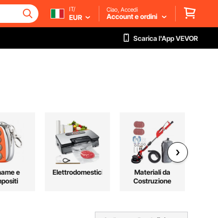
IT/
Ciao, Accedi
Account e ordini
EUR
Scarica l'App VEVOR
name e
Elettrodomestici
Materiali da
Ind
positi
Costruzione
Sc