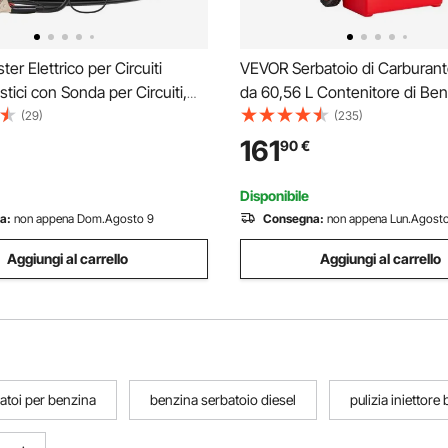
er Elettrico per Circuiti
VEVOR Serbatoio di Carburante
stici con Sonda per Circuiti,
da 60,56 L Contenitore di Ben
D, Illuminazione, Tester di
Pompa di Trasferimento del C
(29)
(235)
DC 6-36V con Cavo da 4 m,
Elettrica 12 V CC 11,36 L/min 
161
90
€
atore Elettrico per Veicoli da
Mandata da 1,21 m per Diesel
Rosso
Disponibile
a:
non appena Dom.Agosto 9
Consegna:
non appena Lun.Agosto
Aggiungi al carrello
Aggiungi al carrello
atoi per benzina
benzina serbatoio diesel
pulizia iniettore