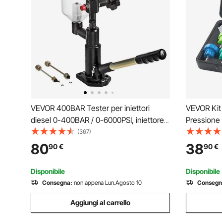
VEVOR 400BAR Tester per iniettori
VEVOR Kit 
diesel 0-400BAR / 0-6000PSI, iniettore
Pressione
ugello Tester, Diesel, Dual Size Pressure
del Radiat
(367)
Gauge Adjusts Injector Nozzle Pressure
a Mano Tap
80
38
90
€
90
€
Strumenti 
per Auto 
Disponibile
Disponibile
Consegna:
non appena Lun.Agosto 10
Consegn
Aggiungi al carrello