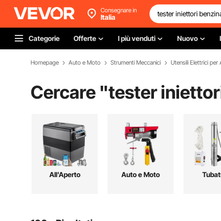
Consegnare in
Italia
Categorie
Offerte
I più venduti
Nuovo
Homepage
Auto e Moto
Strumenti Meccanici
Utensili Elettrici per
Cercare "
tester inietto
All'Aperto
Auto e Moto
Tubat