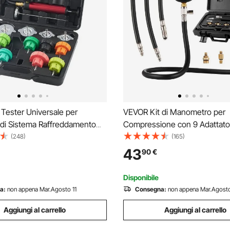
Tester Universale per
VEVOR Kit di Manometro per
 di Sistema Raffreddamento
Compressione con 9 Adattator
ore con Adattatori per Pompa
Benzina Manometro 0-300 PS
(248)
(165)
pi Codificati a Colori,
Manometro Misuratore Press
43
90
€
per Pressione con Valigetta
Strumento Diagnostico Cilind
Moto Camion
per Auto Moto Officina Garag
Disponibile
a:
non appena Mar.Agosto 11
Consegna:
non appena Mar.Agosto
Aggiungi al carrello
Aggiungi al carrello