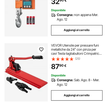
32
90
€
100 g e Interruttore a 3 Unità
Disponibile
Consegna:
non appena Mer.
Ago. 12
Aggiungi al carrello
VEVOR Utensile per pressare funi
metalliche da 24" con pinza per
cavi Testa tagliabulloni Crimpatrice
da banco 1/16"-3/16" cciaio legato
(25)
per funi metalliche 1/2"
87
90
€
Disponibile
Consegna:
Sab. Ago. 8 - Mer.
Ago. 12
Aggiungi al carrello