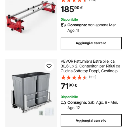
per Appiattire Lastre, Rifilatura del
185
90
€
Legno, Fai da Te per Casa
Disponibile
Consegna:
non appena Mar.
Ago. 11
Aggiungi al carrello
VEVOR Pattumiera Estraibile, ca.
30,6 L x 2, Contenitori per Rifiuti da
Cucina Sottotop Doppi, Cestino per
la Raccolta Differenziata con Kit
(313)
Porta e Chiusura, per Mobili da
71
90
€
Cucina, Lavello, Grigio
Disponibile
Consegna:
Sab. Ago. 8 - Mer.
Ago. 12
Aggiungi al carrello