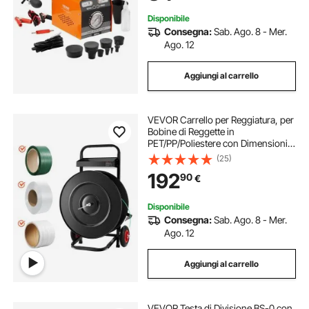
Disponibile
Consegna:
Sab. Ago. 8 - Mer.
Ago. 12
Aggiungi al carrello
VEVOR Carrello per Reggiatura, per
Bobine di Reggette in
PET/PP/Poliestere con Dimensioni
del Nucleo di 20,3/40,6 cm,
(25)
Distributore di Reggette Dotato di
192
90
€
Sistema Frenante Aggiornato
Vassoio Integrato
Disponibile
Consegna:
Sab. Ago. 8 - Mer.
Ago. 12
Aggiungi al carrello
VEVOR Testa di Divisione BS-0 con