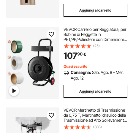
Aggiungi al carrello
VEVOR Carrello per Reggiatura, per
Bobine di Reggette in
PET/PP/Poliestere con Dimensioni
del Nucleo di 20,3 cm, Distributore
(25)
di Reggette Dotato di Sistema
107
90
€
Frenante Aggiornato, Vassoio
Integrato
Quasi esaurito
Consegna:
Sab. Ago. 8 - Mer.
Ago. 12
Aggiungi al carrello
VEVOR Martinetto di Trasmissione
da 0,75 T, Martinetto Idraulico della
Trasmissione ad Alto Sollevamento,
Jack a Trasmissione Verticale con 4
(308)
Rotelle Girevoli per Autoveicoli o