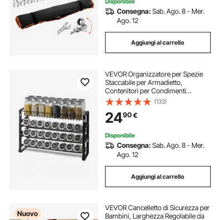
Disponibile
Consegna:
Sab. Ago. 8 - Mer.
Ago. 12
Aggiungi al carrello
VEVOR Organizzatore per Spezie
Staccabile per Armadietto,
Contenitori per Condimenti
Impilabile a 4 Cravatte, Porta Spezie
(133)
per Dispensa da Cucina da Banco o
24
90
€
da Parete, 401x116x271 mm
Disponibile
Consegna:
Sab. Ago. 8 - Mer.
Ago. 12
Aggiungi al carrello
VEVOR Cancelletto di Sicurezza per
Nuovo
Bambini, Larghezza Regolabile da