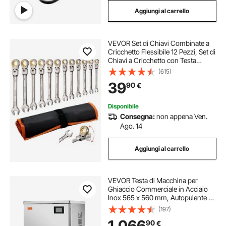
Aggiungi al carrello
VEVOR Set di Chiavi Combinate a
Cricchetto Flessibile 12 Pezzi, Set di
Chiavi a Cricchetto con Testa
Snodata, Metriche da 8 mm a 19
(615)
mm, 72 Denti, in Acciaio al Cromo
39
90
€
Vanadio, Custodia Arrotolabile
Disponibile
Consegna:
non appena Ven.
Ago. 14
Aggiungi al carrello
VEVOR Testa di Macchina per
Ghiaccio Commerciale in Acciaio
Inox 565 x 560 mm, Autopulente e
Produzione Ghiaccio, Macchina per
(197)
Cubetti di Ghiaccio Modulare, Solo
1.066
90
€
Testa, 204,1 kg / Giorno