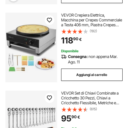
VEVOR Crepiera Elettrica,
Macchina per Crepes Commerciale
a Testa 406 mm, Piastra Crepes
Piastra Piana 3000 W, Macchina in
(192)
Acciaio Inox Antiaderente, Fornello
118
90
€
Circolare, Controllo per
Temperatura
Disponibile
Consegna:
non appena Mar.
Ago. 11
Aggiungi al carrello
VEVOR Set di Chiavi Combinate a
Cricchetto 30 Pezzi, Chiavi a
Cricchetto Flessibile, Metriche e
SAE, Meccanismo a 72 Denti, Testa
(615)
Snodata a 180°, in Acciaio Cr-V con
95
90
€
Custodia Arrotolabile, Argento