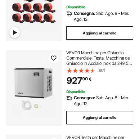
Disponibile
Consegna:
Sab. Ago. 8 - Mer.
Ago. 12
Aggiungi al carrello
VEVOR Macchina per Ghiaccio
Commerciale, Testa, Macchina del
Ghiaccio in Acciaio Inox da 249,5
kg/Giorno con Autopulizia,
(197)
Spessore Regolabile, Ideale per
927
90
€
Ristoranti, Bar, Caffè e Hotel, Solo
Testa
Disponibile
Consegna:
Sab. Ago. 8 - Mer.
Ago. 12
Aggiungi al carrello
VEVOR Testa per Macchine per