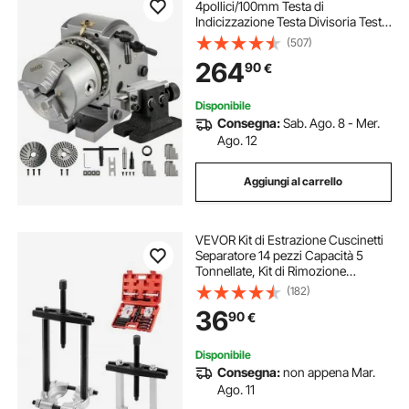
4pollici/100mm Testa di
Indicizzazione Testa Divisoria Testa
Divisione Per Fresatrice Tavola
(507)
Rotante
264
90
€
Disponibile
Consegna:
Sab. Ago. 8 - Mer.
Ago. 12
Aggiungi al carrello
VEVOR Kit di Estrazione Cuscinetti
Separatore 14 pezzi Capacità 5
Tonnellate, Kit di Rimozione
Cuscinetti a Pignone con Ganasce
(182)
Set di Estrattori Utensili per
36
90
€
Divisione, Kit Utensili per
Autoveicoli
Disponibile
Consegna:
non appena Mar.
Ago. 11