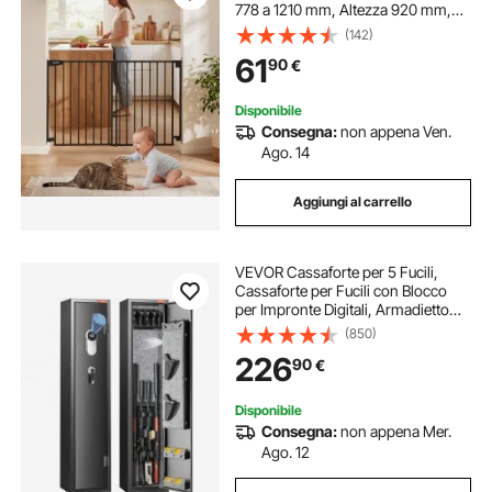
778 a 1210 mm, Altezza 920 mm,
olore Nero, Senza Barra Inferiore,
(142)
Installazione Rapida con Kit di
61
90
€
Montaggio, per Divisione Scale
Disponibile
Consegna:
non appena Ven.
Ago. 14
Aggiungi al carrello
VEVOR Cassaforte per 5 Fucili,
Cassaforte per Fucili con Blocco
per Impronte Digitali, Armadietto
per Fucili Ripiano Rimovibile,
(850)
Scatola per Munizioni per Armi
226
90
€
Lunghe per Uso Domestico
Disponibile
Consegna:
non appena Mer.
Ago. 12