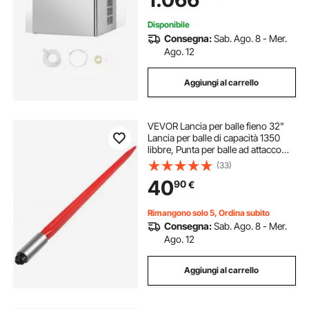
Disponibile
Consegna:
Sab. Ago. 8 - Mer.
Ago. 12
Aggiungi al carrello
VEVOR Lancia per balle fieno 32"
Lancia per balle di capacità 1350
libbre, Punta per balle ad attacco
rapido Lancia per balle di fieno
(33)
quadrata larga 1,4" Forche per balle
40
90
€
rivestite di rosso
Rimangono solo 5, Ordina subito
Consegna:
Sab. Ago. 8 - Mer.
Ago. 12
Aggiungi al carrello