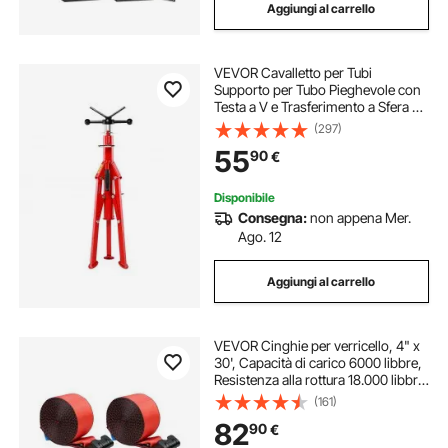
Aggiungi al carrello
VEVOR Cavalletto per Tubi
Supporto per Tubo Pieghevole con
Testa a V e Trasferimento a Sfera e
Gambe Pieghevoli 2500lb Altezza
(297)
Regolabile da 71-132 cm
55
90
€
Disponibile
Consegna:
non appena Mer.
Ago. 12
Aggiungi al carrello
VEVOR Cinghie per verricello, 4" x
30', Capacità di carico 6000 libbre,
Resistenza alla rottura 18.000 libbre,
Cinghie per camion con gancio
(161)
piatto, soccorsi, salva alberi, rosse
82
90
€
(confezione da 10)