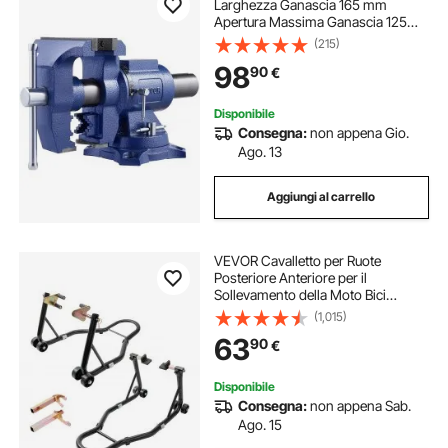
Larghezza Ganascia 165 mm
Apertura Massima Ganascia 125
mm, Morsa in Ferro Duttile con
(215)
Incudine, Testa Base Girevole a
98
90
€
360°, per Riparazione Tubi
Lavorazione Metalli
Disponibile
Consegna:
non appena Gio.
Ago. 13
Aggiungi al carrello
VEVOR Cavalletto per Ruote
Posteriore Anteriore per il
Sollevamento della Moto Bici
Capacità Carico Max. 390kg,
(1,015)
Cavalletto Supporto per Moto Bici
63
90
€
da Officina Adatto Testa della
Forcella a Doppia U + L
Disponibile
Consegna:
non appena Sab.
Ago. 15