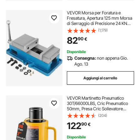
VEVOR Morsa per Foratura e
Fresatura, Apertura 125 mm Morsa
di Serraggio di Precisione 24 KN
Altezza Morsa da Banco 110 mm
(1,179)
Morsa da Banco Accessorio
82
90
€
Principale per Fresatrice di
Precisione
Disponibile
Consegna:
non appena Gio.
Ago. 13
Aggiungi al carrello
VEVOR Martinetto Pneumatico
30T/66000LBS, Cric Pneumatico
50mm, Presa Cric Sollevatore
Pneumatica in Metallo Resistente
(204)
con Verniciatura a Spruzzo, Cric
122
90
€
Pneumatico per Auto con Testa di
Connessione
Disponibile