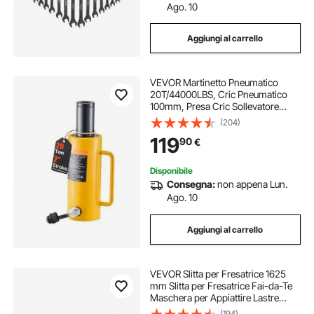
Ago. 10
Aggiungi al carrello
VEVOR Martinetto Pneumatico
20T/44000LBS, Cric Pneumatico
100mm, Presa Cric Sollevatore
Pneumatica in Metallo Resistente
(204)
con Verniciatura a Spruzzo, Cric
119
90
€
Pneumatico per Auto con Testa di
Connessione
Disponibile
Consegna:
non appena Lun.
Ago. 10
Aggiungi al carrello
VEVOR Slitta per Fresatrice 1625
mm Slitta per Fresatrice Fai-da-Te
Maschera per Appiattire Lastre
Portatile, per Lavorazione del Legno
(194)