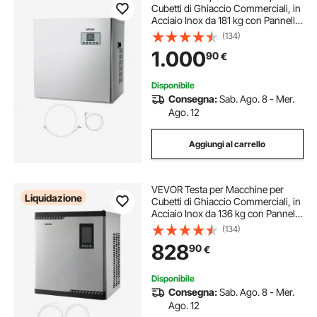
Cubetti di Ghiaccio Commerciali, in
Acciaio Inox da 181 kg con Pannello
di Controllo Intelligente,
(134)
Autopulente, Spessore Regolabile,
1.000
90
€
per Ristoranti, Bar, Solo Testa
Disponibile
Consegna:
Sab. Ago. 8 - Mer.
Ago. 12
Aggiungi al carrello
VEVOR Testa per Macchine per
Liquidazione
Cubetti di Ghiaccio Commerciali, in
Acciaio Inox da 136 kg con Pannello
di Controllo Intelligente,
(134)
Autopulente, Spessore Regolabile,
828
90
€
per Ristoranti, Bar, Solo Testa
Disponibile
Consegna:
Sab. Ago. 8 - Mer.
Ago. 12