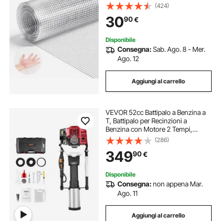
Zincata a Caldo Dopo la Saldatura,
(424)
per Divisione Protezione di Orti
30
90
€
Giardini Pollame Conigli Animali
Disponibile
Consegna:
Sab. Ago. 8 - Mer.
Ago. 12
Aggiungi al carrello
VEVOR 52cc Battipalo a Benzina a
T, Battipalo per Recinzioni a
Benzina con Motore 2 Tempi,
Battipalo Portatile 1400 W con Testa
(286)
di Guida 3 Pali (49/69/100 mm), per
349
90
€
Fattorie, Recinzioni per Ranch
Disponibile
Consegna:
non appena Mar.
Ago. 11
Aggiungi al carrello