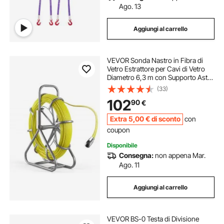
Ago. 13
Aggiungi al carrello
VEVOR Sonda Nastro in Fibra di
Vetro Estrattore per Cavi di Vetro
Diametro 6,3 m con Supporto Asta
per Cavi Lunghezza 100 m Non
(33)
Conduttivo, Tiracavi per Gestione di
102
90
€
Cablaggio 2 Testine di Ricambio
Extra
5
,00
€
di sconto
con
coupon
Disponibile
Consegna:
non appena Mar.
Ago. 11
Aggiungi al carrello
VEVOR BS-0 Testa di Divisione