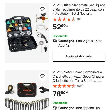
VEVOR Kit di Manometri per Liquido
di Raffreddamento da 22 pezzi con
4 Adattatori, Set di Tester
Universale di Pressione per Sistema
(88)
di Raffreddamento per Autoveicoli,
52
90
€
con Pompa di Pressione
Disponibile
Consegna:
Sab. Ago. 8 - Mer.
Ago. 12
Aggiungi al carrello
VEVOR Set di Chiavi Combinate a
Cricchetto 24 Pezzi, Set di Chiavi a
Cricchetto con Testa Snodata a
180°, Metriche e SAE, in Acciaio Cr-
(615)
V, con Custodia Resistente, per Uso
78
90
€
Casa e Auto, Finitura Nero
Disponibile
Consegna:
non appena Lun.