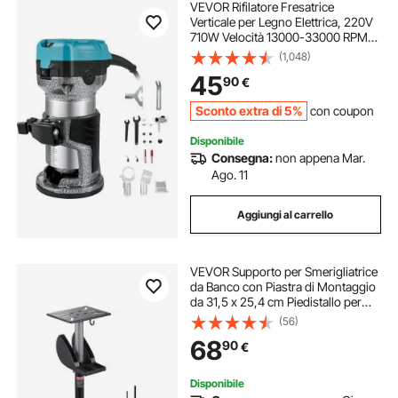
VEVOR Rifilatore Fresatrice
Verticale per Legno Elettrica, 220V
710W Velocità 13000-33000 RPM
Fresatrice Rifilatore Multifunzione
(1,048)
per Scanalatura del Legno,
45
90
€
Formatura di Bordi, Intaglio del
Legno
Sconto extra di 5%
con coupon
Disponibile
Consegna:
non appena Mar.
Ago. 11
Aggiungi al carrello
VEVOR Supporto per Smerigliatrice
da Banco con Piastra di Montaggio
da 31,5 x 25,4 cm Piedistallo per
Smerigliatrice da Banco, Piedistallo
(56)
Regolabile in Altezza con Vano
68
90
€
Portaoggetti per Mola
Disponibile