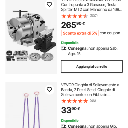
Contropunta a 3 Ganasce, Testa
Splitter MT2 con Mandrino da 168
mm, Testa Splitter da 23 kg, Altezza
(507)
del Centro di Indicizzazione 100
265
90
€
mm con Piastre
Sconto extra di 5%
con coupon
Disponibile
Consegna:
non appena Sab.
Ago. 15
Aggiungi al carrello
VEVOR Cinghia di Sollevamento a
Banda, 2 Pezzi Set di Cinghie di
Sollevamento con Fibbia in
Poliestere a Due Gambe con Ganci,
(46)
Capacità di 2 T 150 cm, Cinghie di
33
90
€
Fettuccia per Motori, Gru
Disponibile
Consegna:
non appena Gio.