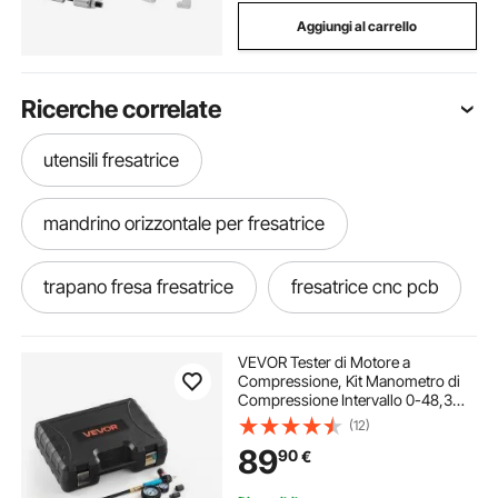
Aggiungi al carrello
Ricerche correlate
utensili fresatrice
mandrino orizzontale per fresatrice
trapano fresa fresatrice
fresatrice cnc pcb
fresatrice cnc
router fresatrice cnc
VEVOR Tester di Motore a
Compressione, Kit Manometro di
Compressione Intervallo 0-48,3
Bar con Manometro di Tenuta 0-6,9
(12)
Bar per Controllo di Pressione
89
90
€
Perdite Auto Moto con 4 Adattatori
Custodia