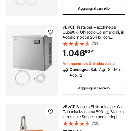
Aggiungi al carrello
VEVOR Testa per Macchine per
Cubetti di Ghiaccio Commerciali, in
Acciaio Inox da 204 kg con
Pannello di Controllo Intelligente,
(134)
Autopulente, Spessore Regolabile,
1.046
90
€
per Ristoranti, Bar, Solo Testa
Rimangono solo 3, Ordina subito
Consegna:
Sab. Ago. 8 - Mer.
Ago. 12
Aggiungi al carrello
VEVOR Bilancia Elettronica per Gru
Capacità Massima 500 kg, Bilancia
Industriale Sospesa per Impieghi
Gravosi con Cassa in Alluminio
(139)
Pressofuso e Display LCD, Divisione