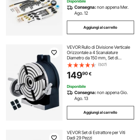
Disponibile
Consegna:
non appena Mer.
Ago. 12
Aggiungi al carrello
VEVOR Rullo di Divisione Verticale
Orizzontale a 4 Scanalature
Diametro da 150 mm, Set di
Fresatura per Colata HT200 con
(507)
Quadrante di Ripristino per Tavolo
149
90
€
Rotante con Maniglia per
Lavorazione Metallo
Disponibile
Consegna:
non appena Gio.
Ago. 13
Aggiungi al carrello
VEVOR Set di Estrattore per Viti
Dadi 29 Pezzi