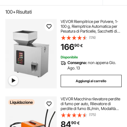
100+
Risultati
VEVOR Riempitrice per Polvere, 1-
100 g, Riempitrice Automatica per
Pesatura di Particelle, Sacchetti di
Bottiglia Riempitrice di Polvere
(174)
Dispenser di Particelle per Semi di
166
90
€
Tè Grani Polvere Farina
Disponibile
Consegna:
non appena Gio.
Ago. 13
Aggiungi al carrello
VEVOR Macchina rilevatore perdite
Liquidazione
di fumo per auto, Rilevatore di
perdite di fumo 8L/min, Modalità
aria e modalità fumo, Rilevatore di
(175)
perdite con manometro pompe ad
84
90
€
aria, Tester diagnostico auto