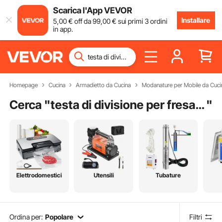
Scarica l'App VEVOR
Installare
5
,00
€
off da
99
,00
€
sui primi 3 ordini
in app.
Homepage
Cucina
Armadietto da Cucina
Modanature per Mobile da Cuci
Cerca "
testa di divisione per fresatrice
"
Elettrodomestici
Utensili
Tubature
Ordina per:
Popolare
Filtri