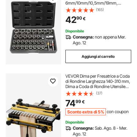
6mm/10mm/10,5mm/19mm,
Strumenti per la Rimozione di Viti
(165)
Danneggiate in Acciaio CR-MO con
42
90
€
Valigetta per la Rimozione di Bulloni
Danneggiati da Officina
Disponibile
Consegna:
non appena Mer.
Ago. 12
Aggiungi al carrello
VEVOR Dima per Fresatrice a Coda
di Rondine Larghezza 140-310 mm,
Dima a Coda di Rondine Utensile
per Lavorazione del Legno
(37)
Spessore 40 mm con Fresa da 12,7
74
99
€
mm, Progetto di Piccoli Mobili
Sconto extra di 5%
con coupon
Disponibile
Consegna:
Sab. Ago. 8 - Mer.
Ago. 12