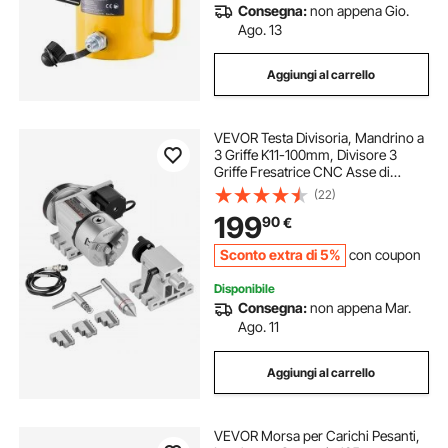
Consegna:
non appena Gio.
Ago. 13
Aggiungi al carrello
VEVOR Testa Divisoria, Mandrino a
3 Griffe K11-100mm, Divisore 3
Griffe Fresatrice CNC Asse di
Rotazione 4° Asse Testa
(22)
Indicizzatrice, Altezza Centrale
199
90
€
65mm Contropunta MT2 Rapporto
Trasmissione 6:1
Sconto extra di 5%
con coupon
Disponibile
Consegna:
non appena Mar.
Ago. 11
Aggiungi al carrello
VEVOR Morsa per Carichi Pesanti,