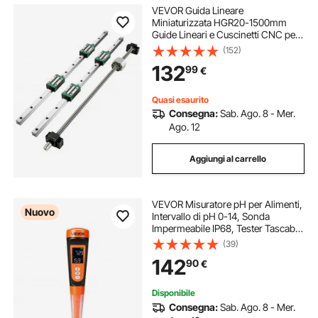
VEVOR Guida Lineare
Miniaturizzata HGR20-1500mm
Guide Lineari e Cuscinetti CNC per
Macchine di Automazione Fresatrici
(152)
CNC fai da te, Guida Lineare di
132
99
€
Scorrimento
Quasi esaurito
Consegna:
Sab. Ago. 8 - Mer.
Ago. 12
Aggiungi al carrello
VEVOR Misuratore pH per Alimenti,
Nuovo
Intervallo di pH 0-14, Sonda
Impermeabile IP68, Tester Tascabile
con Compensazione Temperatura e
(39)
Bustine di Polvere Calibrazione, per
142
90
€
Fermentazione Alimentare e Carni
Disponibile
Consegna:
Sab. Ago. 8 - Mer.