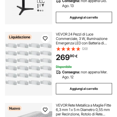
Consegna:
non appena Gio.
Ago. 13
Aggiungi al carrello
VEVOR 24 Pezzi di Luce
Liquidazione
Commerciale, 3 W, Illuminazione
Emergenza LED con Batteria di
Backup 180 min, Testa Quadrata
(20)
Regolabile, Montaggio a Soffitto o a
269
90
€
Parete per Interruzioni di Corrente
Bianchi
Disponibile
Consegna:
non appena Mer.
Ago. 12
Aggiungi al carrello
VEVOR Rete Metallica a Maglie Fitte
Nuovo
6,3 mm 1 x 5 m Diametro 0,55 mm
per Recinzione, Rotolo di Rete