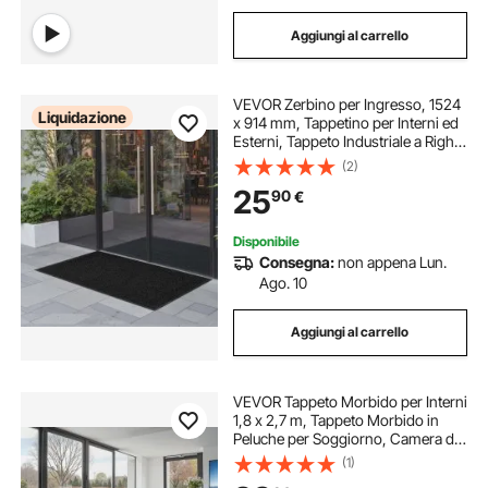
Aggiungi al carrello
VEVOR Zerbino per Ingresso, 1524
Liquidazione
x 914 mm, Tappetino per Interni ed
Esterni, Tappeto Industriale a Righe
con Supporto, Tappeto d'Ingresso
(2)
Lavabile Resistente per Corridoio,
25
90
€
Balcone, Grigio
Disponibile
Consegna:
non appena Lun.
Ago. 10
Aggiungi al carrello
VEVOR Tappeto Morbido per Interni
1,8 x 2,7 m, Tappeto Morbido in
Peluche per Soggiorno, Camera da
Letto, Arredamento Moderno
(1)
Tappetino a Pelo Lungo,