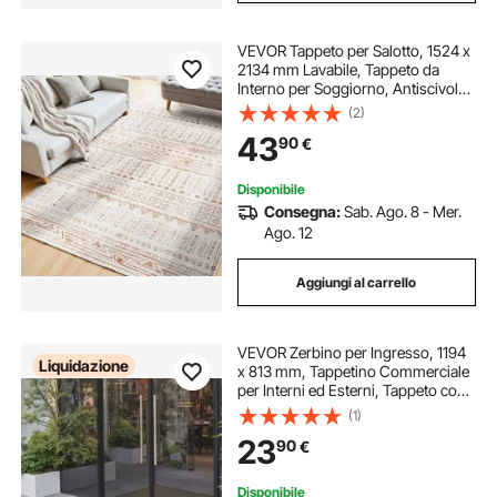
VEVOR Tappeto per Salotto, 1524 x
2134 mm Lavabile, Tappeto da
Interno per Soggiorno, Antiscivolo
e Antistrappo, per Animali
(2)
Domestici e Bambini, per Camera
43
90
€
da Letto, Soggiorno, Ingresso,
Beige
Disponibile
Consegna:
Sab. Ago. 8 - Mer.
Ago. 12
Aggiungi al carrello
VEVOR Zerbino per Ingresso, 1194
Liquidazione
x 813 mm, Tappetino Commerciale
per Interni ed Esterni, Tappeto con
Supporto, Tappeto Elegante
(1)
d'Ingresso Lavabile Resistente per
23
90
€
Corridoio, Balcone, Marrone
Disponibile