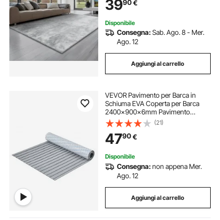
39
90
€
Antiscivolo, Tinta Grigio Chiaro
Disponibile
Consegna:
Sab. Ago. 8 - Mer.
Ago. 12
Aggiungi al carrello
VEVOR Pavimento per Barca in
Schiuma EVA Coperta per Barca
2400x900x6mm Pavimento
Autoadesivo Antiscivolo 21600cm²
(21)
Tappeto Marino per Barche Yacht
47
90
€
Pontoni Coperte per Kayak
Disponibile
Consegna:
non appena Mer.
Ago. 12
Aggiungi al carrello