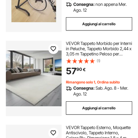
Consegna:
non appena Mer.
Ago. 12
Aggiungi al carrello
VEVOR Tappeto Morbido per Interni
in Peluche, Tappeto Morbido 2,44 x
3,05 m Tappetino Peloso per
Soggiorno, Camera da Letto,
(1)
Salotto, Arredamento Moderno non
57
90
€
Tessuti, Antiscivolo, Bianco Avorio
Rimangono solo 1, Ordina subito
Consegna:
Sab. Ago. 8 - Mer.
Ago. 12
Aggiungi al carrello
VEVOR Tappeto Esterno, Moquette
Antiscivolo, Tappeto Interno,
Colore Blu, Dimensione 1,8 x 4 m,