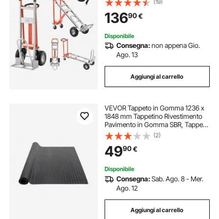
(19)
Ruote Antiscivolo per Traslochi di
136
90
€
Casa, Ufficio, Magazzino
Disponibile
Consegna:
non appena Gio.
Ago. 13
Aggiungi al carrello
VEVOR Tappeto in Gomma 1236 x
1848 mm Tappetino Rivestimento
Pavimento in Gomma SBR, Tappeto
Borchiato Spessore 3 mm Tappeto
(2)
Diamantato a Strappo, Tappeto
49
90
€
Antiscivolo per Garage, Magazzini,
Palestra
Disponibile
Consegna:
Sab. Ago. 8 - Mer.
Ago. 12
Aggiungi al carrello