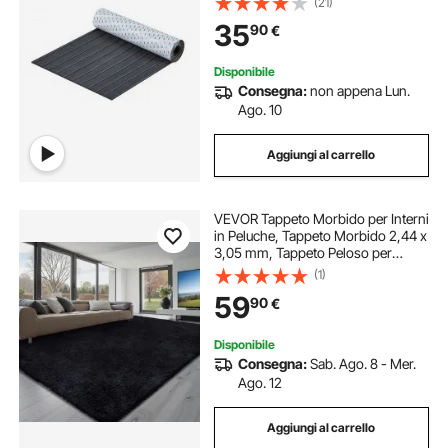
(21)
Tappeto Marino per Barche, Yacht,
35
90
€
Pontoni, Coperte di Kayak
Disponibile
Consegna:
non appena Lun.
Ago. 10
Aggiungi al carrello
VEVOR Tappeto Morbido per Interni
in Peluche, Tappeto Morbido 2,44 x
3,05 mm, Tappeto Peloso per
Soggiorno, Camera da Letto,
(1)
Salotto Arredamento da Casa non
59
90
€
Tessuti, Antiscivolo, Nero
Disponibile
Consegna:
Sab. Ago. 8 - Mer.
Ago. 12
Aggiungi al carrello