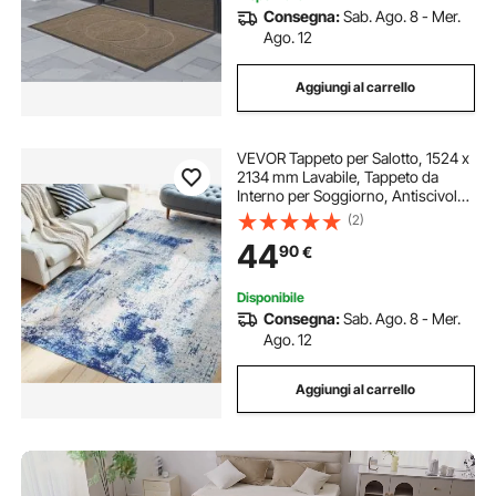
Consegna:
Sab. Ago. 8 - Mer.
Ago. 12
Aggiungi al carrello
VEVOR Tappeto per Salotto, 1524 x
2134 mm Lavabile, Tappeto da
Interno per Soggiorno, Antiscivolo
e Antistrappo, per Animali
(2)
Domestici e Bambini, per Camera
44
90
€
da Letto, Soggiorno, Ingresso, Blu
Disponibile
Consegna:
Sab. Ago. 8 - Mer.
Ago. 12
Aggiungi al carrello