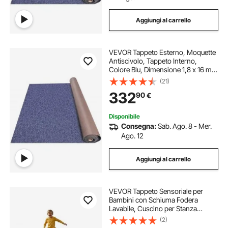
Aggiungi al carrello
VEVOR Tappeto Esterno, Moquette
Antiscivolo, Tappeto Interno,
Colore Blu, Dimensione 1,8 x 16 m,
Tappeto per Interno e Esterno,
(21)
Materiale Fibra di Poliestere + TPR,
332
90
€
Facile da Taglio e Pulire
Disponibile
Consegna:
Sab. Ago. 8 - Mer.
Ago. 12
Aggiungi al carrello
VEVOR Tappeto Sensoriale per
Bambini con Schiuma Fodera
Lavabile, Cuscino per Stanza
Sensoriale per Bambini e Adulti,
(2)
Materasso di Caduta per Protezione