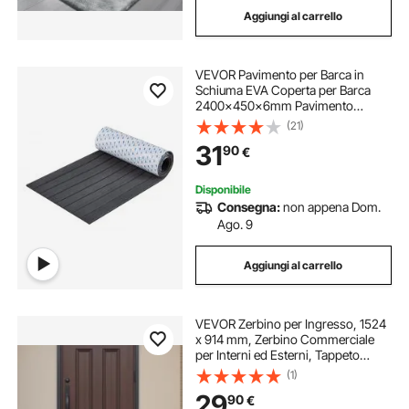
Aggiungi al carrello
tappeti antiscivolo in gomma
VEVOR Pavimento per Barca in
antiscivolo doccia
Schiuma EVA Coperta per Barca
2400x450x6mm Pavimento
Autoadesivo Antiscivolo 10800cm²
(21)
Tappeto Marino per Barche Yacht
31
90
€
Pontoni Coperte per Kayak
Disponibile
Consegna:
non appena Dom.
Ago. 9
Aggiungi al carrello
VEVOR Zerbino per Ingresso, 1524
x 914 mm, Zerbino Commerciale
per Interni ed Esterni, Tappeto
d'Ingresso Industriale con
(1)
Supporto, Tappeto d'Ingresso
29
90
€
Lavabile Resistente per Corridoio,