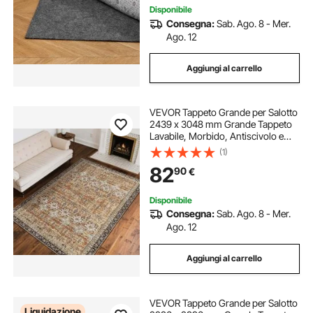
Disponibile
Consegna:
Sab. Ago. 8 - Mer.
Ago. 12
Aggiungi al carrello
VEVOR Tappeto Grande per Salotto
2439 x 3048 mm Grande Tappeto
Lavabile, Morbido, Antiscivolo e
Antistrappo, per Animali Domestici
(1)
e Bambini, per Camera da Letto,
82
90
€
Cameretta, Ufficio, Marrone Verde
Disponibile
Consegna:
Sab. Ago. 8 - Mer.
Ago. 12
Aggiungi al carrello
VEVOR Tappeto Grande per Salotto
Liquidazione