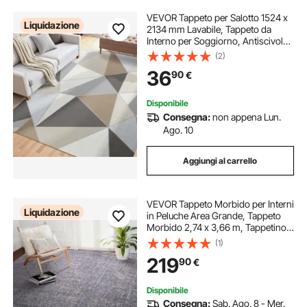
VEVOR Tappeto per Salotto 1524 x
Liquidazione
2134 mm Lavabile, Tappeto da
Interno per Soggiorno, Antiscivolo
e Antistrappo, per Animali
(2)
Domestici e Bambini, per Camera
36
90
€
da Letto, Soggiorno, Grigio
Antracite
Disponibile
Consegna:
non appena Lun.
Ago. 10
Aggiungi al carrello
VEVOR Tappeto Morbido per Interni
Liquidazione
in Peluche Area Grande, Tappeto
Morbido 2,74 x 3,66 m, Tappetino
con Pelo Lungo per Zone ad Alto
(1)
Traffico, Studio, Soggiorno, Salotto,
219
90
€
Antiscivolo, Blu Grigio
Disponibile
Consegna:
Sab. Ago. 8 - Mer.