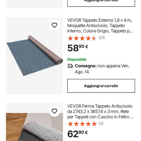
VEVOR Tappeto Esterno 1,8 x 4 m,
Moquette Antiscivolo, Tappeto
Interno, Colore Grigio, Tappeto per
Interno e Esterno, Materiale Fibra di
(21)
Poliestere + TPR, Facile da Taglio e
58
90
€
Pulire
Disponibile
Consegna:
non appena Ven.
Ago. 14
Aggiungi al carrello
VEVOR Ferma Tappeto Antiscivolo
da 2743,2 x 3657,6 x 3 mm, Rete
per Tappeti con Cuscino in Feltro a
Doppia Superficie e Antiscivolo in
(2)
Gomma, Protezione per Pavimenti
62
90
€
in Legno per Pavimenti, Finiture