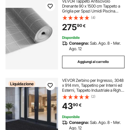
VEVOR Tappeto Antiscivolo
Drenante 90 x 1500 cm Tappeto a
Griglia per Spazi Umidi Piscina
Pavimentazione Ristorante
(4)
Terrazza, Rotolo di Tappetino
275
90
€
Grigliato per Aree Umide Drenante
Antifatica, Grigio
Disponibile
Consegna:
Sab. Ago. 8 - Mer.
Ago. 12
Aggiungi al carrello
VEVOR Zerbino per Ingresso, 3048
Liquidazione
x 914 mm, Tappetino per Interni ed
Esterni, Tappeto Industriale a Righe
con Supporto, Tappeto d'Ingresso
(2)
Lavabile Resistente per Corridoio,
43
90
€
Balcone, Grigio
Disponibile
Consegna:
Sab. Ago. 8 - Mer.
Ago. 12