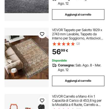
Ago. 12
Aggiungi al carrello
VEVOR Tappeto per Salotto 1829 x
2743 mm Lavabile, Tappeto da
Interno per Soggiorno, Antiscivolo
e Antistrappo, per Animali
(2)
Domestici e Bambini, per Camera
56
99
€
da Letto, Soggiorno, Marrone e
Verde
Disponibile
Consegna:
Sab. Ago. 8 - Mer.
Ago. 12
Aggiungi al carrello
VEVOR Carrello a Mano 4 in 1
Capacità di Carico di 453,6 kg per
la Modalità a 4 Ruote, Carrello a
Mano Convertibile con Maniglia e