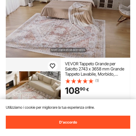
VEVOR Tappeto Grande per
Salotto 2743 x 3658 mm Grande
Tappeto Lavabile, Morbido,
Antiscivolo e Antistrappo, per
(1)
Animali Domestici e Bambini, per
108
90
€
Camera da Letto, Cameretta,
Ufficio, Marrone Rosso
Disponibile
Utilizziamo i cookie per migliorare la tua esperienza online.
Consegna:
Sab. Ago. 8 -
Mer. Ago. 12
D'accordo
Aggiungi al carrello