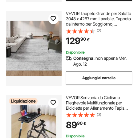
VEVOR Tappeto Grande per Salotto
3048 x 4267 mm Lavabile, Tappeto
da Interno per Soggiorno,
Antiscivolo e Antistrappo, per
(2)
Animali Domestici e Bambini, per
129
90
€
Camera da Letto, Cameretta,
Ufficio, Grigio
Disponibile
Consegna:
non appena Mer.
Ago. 12
Aggiungi al carrello
VEVOR Scrivania da Ciclismo
Liquidazione
Pieghevole Multifunzionale per
Bicicletta per Allenamento Tapis
Roulant con Ruote Bloccabili, Tavolo
(3)
Fitness Antiscivolo per Ciclismo
89
90
€
con Manubrio per Esercizio da
Casa
Disponibile