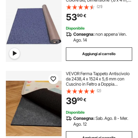
Tappeto per Interno e Esterno,
(21)
Materiale Fibra di Poliestere + TPR,
53
90
€
Facile da Taglio e Pulire
Disponibile
Consegna:
non appena Ven.
Ago. 14
Aggiungi al carrello
VEVOR Ferma Tappeto Antiscivolo
da 2438,4 x 1524 x 5,6 mm con
Cuscino in Feltro a Doppia
Superficie e Antiscivolo in Gomma,
(2)
Protezione per Pavimenti in Legno
39
90
€
per Tutti i Pavimenti, Finiture
Disponibile
Consegna:
Sab. Ago. 8 - Mer.
Ago. 12
Aggiungi al carrello