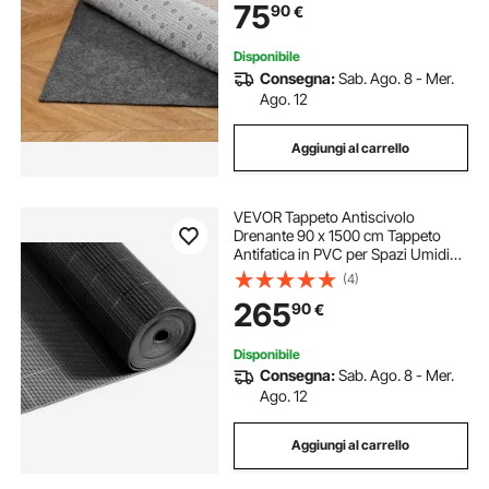
75
90
€
per Tutti i Pavimenti, Finiture
Disponibile
Consegna:
Sab. Ago. 8 - Mer.
Ago. 12
Aggiungi al carrello
VEVOR Tappeto Antiscivolo
Drenante 90 x 1500 cm Tappeto
Antifatica in PVC per Spazi Umidi
Piscina Pavimentazione Ristorante
(4)
Terrazza, Rotolo di Tappetino
265
90
€
Grigliato per Aree Umide Drenante,
Nero
Disponibile
Consegna:
Sab. Ago. 8 - Mer.
Ago. 12
Aggiungi al carrello