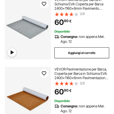
Schiuma EVA Coperta per Barca
2400x1160x6mm Pavimento
Autoadesivo Antiscivolo 27840cm²
(21)
Tappeto Marino per Barche Yacht
60
90
€
Pontoni Coperte per Kayak
Disponibile
Consegna:
non appena Mer.
Ago. 12
Aggiungi al carrello
VEVOR Pavimentazione per Barca,
Coperta per Barca in Schiuma EVA
2400x1160x6mm Pavimentazione
Autoadesiva Antiscivolo, 27840
(21)
cm² Tappeto Marino per Barche,
60
90
€
Yacht, Pontoni, Coperte per Kayak
Disponibile
Consegna:
non appena Mer.
Ago. 12