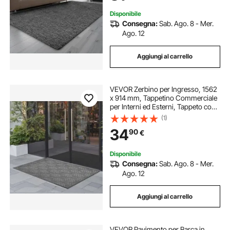
Disponibile
Consegna:
Sab. Ago. 8 - Mer.
Ago. 12
Aggiungi al carrello
VEVOR Zerbino per Ingresso, 1562
x 914 mm, Tappetino Commerciale
per Interni ed Esterni, Tappeto con
Supporto, Tappeto Elegante
(1)
d'Ingresso Lavabile Resistente per
34
90
€
Corridoio, Balcone, Grigio
Disponibile
Consegna:
Sab. Ago. 8 - Mer.
Ago. 12
Aggiungi al carrello
VEVOR Pavimento per Barca in