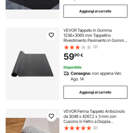
Aggiungi al carrello
VEVOR Tappeto in Gomma
1236x3065 mm Tappetino
Rivestimento Pavimento in Gomma
SBR, Tappeto Borchiato Spessore 3
(2)
mm Tappeto Diamantato a Strappo,
59
90
€
Tappeto Antiscivolo per Garage,
Magazzini, Palestra
Disponibile
Consegna:
non appena Ven.
Ago. 14
Aggiungi al carrello
VEVOR Ferma Tappeto Antiscivolo
da 3048 x 4267,2 x 3 mm con
Cuscino in Feltro a Doppia
Superficie e Antiscivolo in Gomma,
(2)
Protezione per Pavimenti in Legno