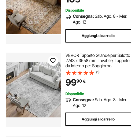
Marrone Verde
Disponibile
Consegna:
Sab. Ago. 8 - Mer.
Ago. 12
Aggiungi al carrello
VEVOR Tappeto Grande per Salotto
2743 x 3658 mm Lavabile, Tappeto
da Interno per Soggiorno,
Antiscivolo e Antistrappo, per
(1)
Animali Domestici e Bambini, per
99
90
€
Camera da Letto, Cameretta,
Ufficio, Grigio
Disponibile
Consegna:
Sab. Ago. 8 - Mer.
Ago. 12
Aggiungi al carrello