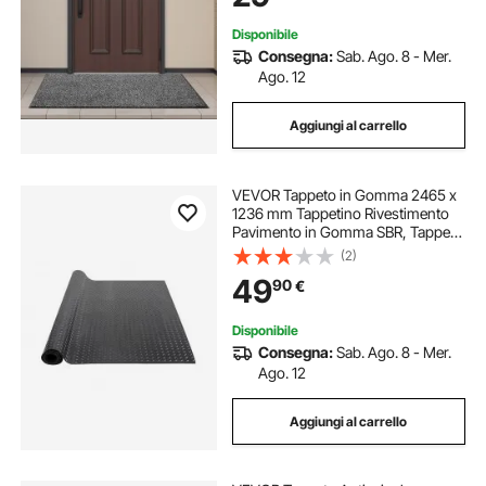
Grigio
Disponibile
Consegna:
Sab. Ago. 8 - Mer.
Ago. 12
Aggiungi al carrello
VEVOR Tappeto in Gomma 2465 x
1236 mm Tappetino Rivestimento
Pavimento in Gomma SBR, Tappeto
Borchiato Spessore 3 mm Tappeto
(2)
Diamantato a Strappo, Tappeto
49
90
€
Antiscivolo per Garage, Magazzini,
Palestra
Disponibile
Consegna:
Sab. Ago. 8 - Mer.
Ago. 12
Aggiungi al carrello