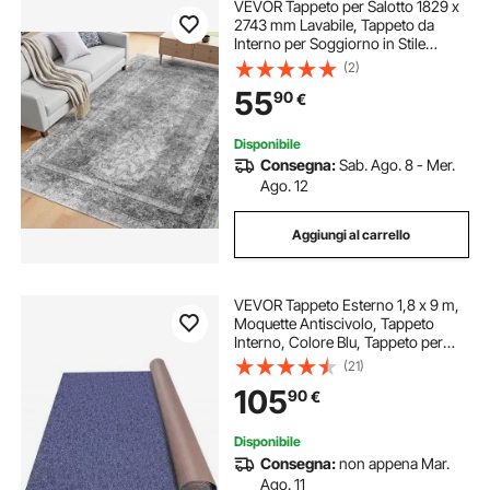
VEVOR Tappeto per Salotto 1829 x
2743 mm Lavabile, Tappeto da
Interno per Soggiorno in Stile
Bohémien, Antiscivolo e
(2)
Antistrappo, per Animali Domestici
55
90
€
e Bambini, Camera da Letto,
Soggiorno, Grigio
Disponibile
Consegna:
Sab. Ago. 8 - Mer.
Ago. 12
Aggiungi al carrello
VEVOR Tappeto Esterno 1,8 x 9 m,
Moquette Antiscivolo, Tappeto
Interno, Colore Blu, Tappeto per
Interno e Esterno, Materiale Fibra di
(21)
Poliestere + TPR, Facile da Taglio e
105
90
€
Pulire
Disponibile
Consegna:
non appena Mar.
Ago. 11