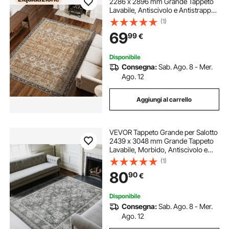
2286 x 2896 mm Grande Tappeto
Lavabile, Antiscivolo e Antistrappo,
Adatto ad Animali Domestici e
(1)
Bambini, per Camera da Letto,
69
99
€
Soggiorno, Ingresso, Marrone
Verde
Disponibile
Consegna:
Sab. Ago. 8 - Mer.
Ago. 12
Aggiungi al carrello
VEVOR Tappeto Grande per Salotto
2439 x 3048 mm Grande Tappeto
Lavabile, Morbido, Antiscivolo e
Antistrappo, Adatto ad Animali
(1)
Domestici e Bambini, per Camera
80
90
€
da Letto, Soggiorno, Ingresso,
Grigio
Disponibile
Consegna:
Sab. Ago. 8 - Mer.
Ago. 12