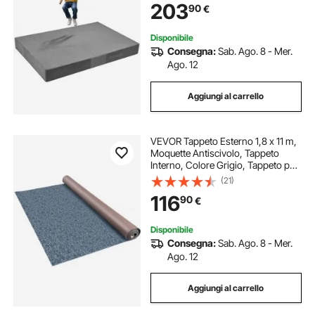
203
90
€
Arrampicata Ginnastica da Palestra,
Grigio
Disponibile
Consegna:
Sab. Ago. 8 - Mer.
Ago. 12
Aggiungi al carrello
VEVOR Tappeto Esterno 1,8 x 11 m,
Moquette Antiscivolo, Tappeto
Interno, Colore Grigio, Tappeto per
Interno e Esterno, Materiale Fibra di
(21)
Poliestere + TPR, Facile da Taglio e
116
90
€
Pulire
Disponibile
Consegna:
Sab. Ago. 8 - Mer.
Ago. 12
Aggiungi al carrello