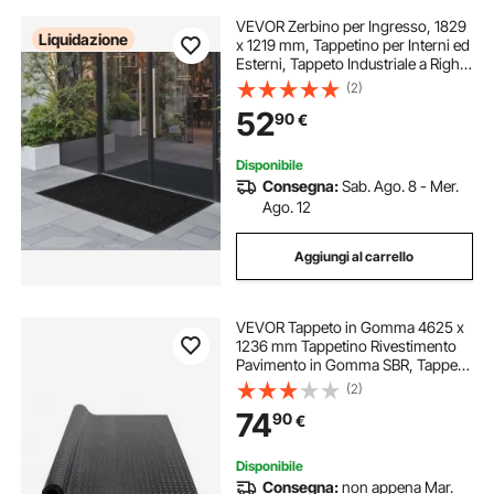
VEVOR Zerbino per Ingresso, 1829
Liquidazione
x 1219 mm, Tappetino per Interni ed
Esterni, Tappeto Industriale a Righe
con Supporto, Tappeto d'Ingresso
(2)
Lavabile Resistente per Corridoio,
52
90
€
Balcone, Grigio
Disponibile
Consegna:
Sab. Ago. 8 - Mer.
Ago. 12
Aggiungi al carrello
VEVOR Tappeto in Gomma 4625 x
1236 mm Tappetino Rivestimento
Pavimento in Gomma SBR, Tappeto
Borchiato Spessore 3 mm Tappeto
(2)
Diamantato a Strappo, Tappeto
74
90
€
Antiscivolo per Garage, Magazzini,
Palestra
Disponibile
Consegna:
non appena Mar.