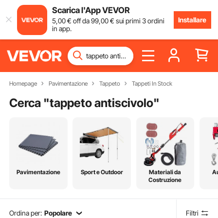
Scarica l'App VEVOR
Installare
5
,00
€
off da
99
,00
€
sui primi 3 ordini
in app.
Homepage
Pavimentazione
Tappeto
Tappeti In Stock
Cerca "
tappeto antiscivolo
"
Pavimentazione
Sport e Outdoor
Materiali da
A
Costruzione
Ordina per:
Popolare
Filtri