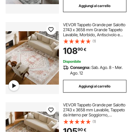
Aggiungi al carrello
VEVOR Tappeto Grande per Salotto
2743 x 3658 mm Grande Tappeto
Lavabile, Morbido, Antiscivolo e
Antistrappo, per Animali Domestici
(1)
e Bambini, per Camera da Letto,
108
90
€
Cameretta, Ufficio, Marrone Rosso
Disponibile
Consegna:
Sab. Ago. 8 - Mer.
Ago. 12
Aggiungi al carrello
VEVOR Tappeto Grande per Salotto
2743 x 3658 mm Lavabile, Tappeto
da Interno per Soggiorno,
Antiscivolo e Antistrappo, per
(1)
Animali Domestici e Bambini, per
105
90
€
Camera da Letto, Cameretta,