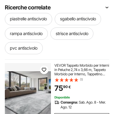
Ricerche correlate
piastrelle antiscivolo
sgabello antiscivolo
rampa antiscivolo
strisce antiscivolo
pvc antiscivolo
tappeto antiscivolo per barche
VEVOR Tappeto Morbido per Interni
in Peluche 2,74 x 3,66 m, Tappeto
Morbido per Interno, Tappetino
tappeto antiscivolo barche
Peloso per Soggiorno, Camera da
(1)
Letto, Salotto, Pelo Lungo,
75
90
€
Antiscivolo, Grigio Chiaro
pavimenti antiscivolo
Disponibile
Consegna:
Sab. Ago. 8 - Mer.
tappeto antiscivolo gomma
Ago. 12