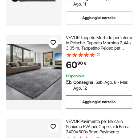
Ago. 11
Aggiungi al carrello
VEVOR Tappeto Morbido per Interni
in Peluche, Tappeto Morbido 2,44 x
3,05 m, Tappetino Peloso per
Soggiorno, Camera da Letto,
(1)
Salotto, Arredamento Moderno non
60
90
€
Tessuti, Antiscivolo, Grigio Fumo
Disponibile
Consegna:
Sab. Ago. 8 - Mer.
Ago. 12
Aggiungi al carrello
VEVOR Pavimento per Barca in
Schiuma EVA per Coperta di Barca
2400x600x6mm Pavimento
Autoadesivo Antiscivolo 14400 cm²