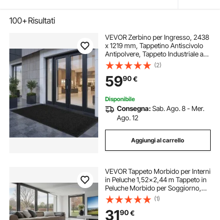
100+
Risultati
VEVOR Zerbino per Ingresso, 2438
x 1219 mm, Tappetino Antiscivolo
Antipolvere, Tappeto Industriale a
Righe con Supporto, Tappeto
(2)
d'Ingresso Lavabile Resistente per
59
90
€
Corridoio, Balcone, Grigio
Disponibile
Consegna:
Sab. Ago. 8 - Mer.
Ago. 12
Aggiungi al carrello
VEVOR Tappeto Morbido per Interni
in Peluche 1,52x2,44 m Tappeto in
Peluche Morbido per Soggiorno,
Camera da Letto, Arredamento
(1)
Moderno, non Tessuti, Antiscivolo,
31
90
€
Grigio Scuro