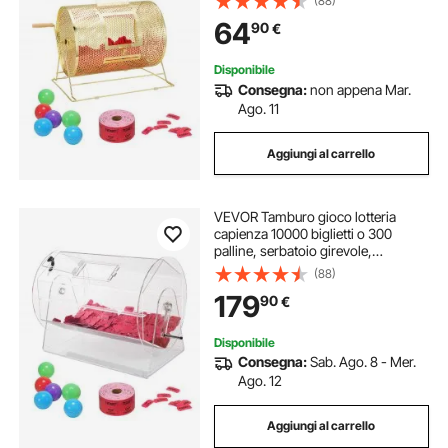
(88)
scatola per biglietti per giochi della
64
90
€
lotteria colore dorato
Disponibile
Consegna:
non appena Mar.
Ago. 11
Aggiungi al carrello
VEVOR Tamburo gioco lotteria
capienza 10000 biglietti o 300
palline, serbatoio girevole,
piattaforma girevole trasparente
(88)
della lotteria, scatola per biglietti per
179
90
€
giochi della lotteria
Disponibile
Consegna:
Sab. Ago. 8 - Mer.
Ago. 12
Aggiungi al carrello