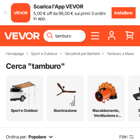
Scarica l'App VEVOR
Installare
5
,00
€
off da
99
,00
€
sui primi 3 ordini
in app.
Homepage
Sport e Outdoor
Giocattoli per Bambini
Tamburo a Mano
Cerca "
tamburo
"
Sport e Outdoor
Illuminazione
Riscaldamento,
Ventilazione e
Raffreddamento
Ordina per:
Popolare
Filtri