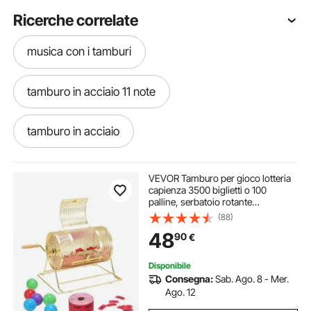
Ricerche correlate
musica con i tamburi
tamburo in acciaio 11 note
tamburo in acciaio
tamburo lingua d acciaio
VEVOR Tamburo per gioco lotteria
capienza 3500 biglietti o 100
palline, serbatoio rotante
tamburo strumenti musicali
piattaforma girevole della lotteria,
(88)
scatola per biglietti per giochi della
48
90
€
lotteria colore dorato
musiche con tamburi
tamburo con lingua
Disponibile
Consegna:
Sab. Ago. 8 - Mer.
musica con tamburo
musica con tamburi
Ago. 12