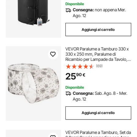
Disponibile
Consegna:
non appena Mer.
Ago. 12
Aggiungi al carrello
VEVOR Paralume a Tamburo 330 x
330 x 250 mm, Paralume di
Ricambio per Lampade da Tavolo,
Lampada da Terra Lampadina a
(69)
Sospensione, Copri Lampadine 2
25
90
€
Pezzi, Pattern Dente di Leone
Chiaro
Disponibile
Consegna:
Sab. Ago. 8 - Mer.
Ago. 12
Aggiungi al carrello
VEVOR Paralume a Tamburo, Set da