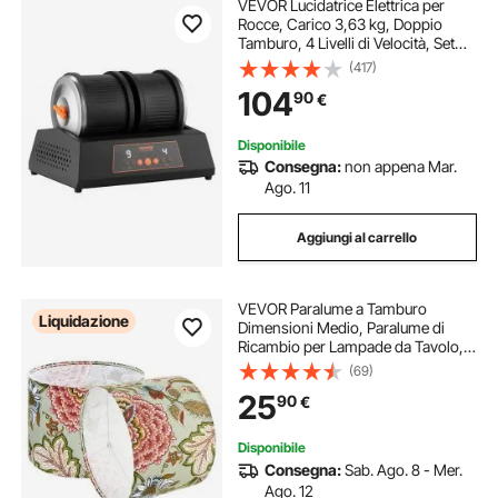
VEVOR Lucidatrice Elettrica per
Rocce, Carico 3,63 kg, Doppio
Tamburo, 4 Livelli di Velocità, Set
per Lucidatura di Pietre con Timer di
(417)
Lucidatura, Pannello di Controllo e
104
90
€
Adattatore, Nero
Disponibile
Consegna:
non appena Mar.
Ago. 11
Aggiungi al carrello
VEVOR Paralume a Tamburo
Liquidazione
Dimensioni Medio, Paralume di
Ricambio per Lampade da Tavolo,
Lampadina da Terra Lampada a
(69)
Sospensione, Copri Lampadine
25
90
€
330 x 330 x 250 mm 2 Pezzi, Fiori
Scuri
Disponibile
Consegna:
Sab. Ago. 8 - Mer.
Ago. 12