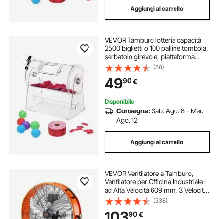
Aggiungi al carrello
tamburo a lingua d acciaio
VEVOR Tamburo lotteria capacità
tamburo in acciaio handpan
2500 biglietti o 100 palline tombola,
serbatoio girevole, piattaforma
girevole trasparente lotteria, scatola
(88)
tamburo x gioco lotteria
per biglietti per giochi della lotteria
49
90
€
Disponibile
Consegna:
Sab. Ago. 8 - Mer.
Ago. 12
Aggiungi al carrello
VEVOR Ventilatore a Tamburo,
Ventilatore per Officina Industriale
ad Alta Velocità 609 mm, 3 Velocità
8700 CFM, Inclinazione Regolabile
(338)
a 360°, Timer 0-2H, Ventilatore per
103
90
€
Magazzino Officina Fabbrica