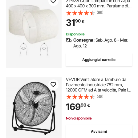
2 Pezzi Copri Lampadine con Arpa
400 x 400 x 300 mm, Paralume di
Ricambio per Lampade da Tavolo,
(69)
Lampada da Terra Lampadine a
31
90
€
Sospensione, Lino Chiaro
Disponibile
Consegna:
Sab. Ago. 8 - Mer.
Ago. 12
Aggiungi al carrello
VEVOR Ventilatore a Tamburo da
Pavimento Industriale 762 mm,
12000 CFM ad Alta velocità, Pale in
Alluminio Resistenti, 3 Velocità,
(45)
Inclinazione Regolabile a 360°, per
169
90
€
Garage, Officina e Magazzino
Non disponibile
Avvisami