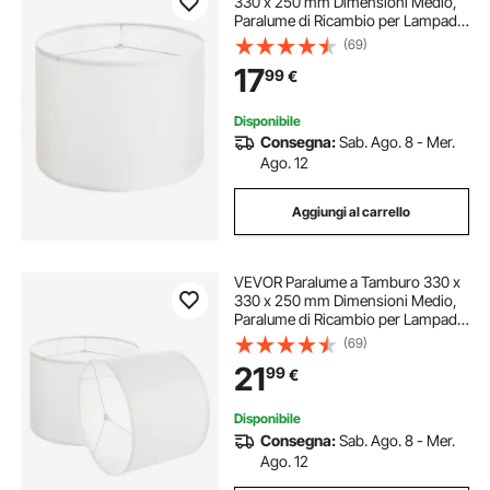
330 x 250 mm Dimensioni Medio,
Paralume di Ricambio per Lampade
da Tavolo, Lampada da Terra
(69)
Lampada a Sospensione, Copri
17
99
€
Lampadine 1 Pezzo, Lino Bianco
Sporco
Disponibile
Consegna:
Sab. Ago. 8 - Mer.
Ago. 12
Aggiungi al carrello
VEVOR Paralume a Tamburo 330 x
330 x 250 mm Dimensioni Medio,
Paralume di Ricambio per Lampade
da Tavolo, Lampada da Terra
(69)
Lampadina a Sospensione, Copri
21
99
€
Lampadine 2 Pezzi, Lino Bianco
Sporco
Disponibile
Consegna:
Sab. Ago. 8 - Mer.
Ago. 12