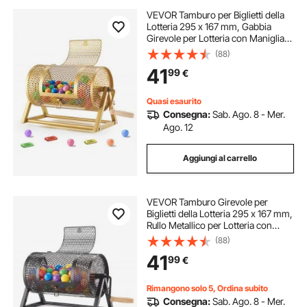
VEVOR Tamburo per Biglietti della
Lotteria 295 x 167 mm, Gabbia
Girevole per Lotteria con Maniglia
Rinforzata e Supporto, Capacità
(88)
2500 Biglietti o 100 Palline, Colore
41
99
€
Dorato, per Giochi di Fortuna
Quasi esaurito
Consegna:
Sab. Ago. 8 - Mer.
Ago. 12
Aggiungi al carrello
VEVOR Tamburo Girevole per
Biglietti della Lotteria 295 x 167 mm,
Rullo Metallico per Lotteria con
Maniglia Rinforzata e Base,
(88)
Capacità 2500 Biglietti o 100 Palline,
41
99
€
Nero, per Giochi Bingo in Feste
Rimangono solo 5, Ordina subito
Consegna:
Sab. Ago. 8 - Mer.