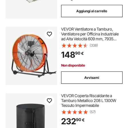
Aggiungi al carrello
VEVOR Ventilatore a Tamburo,
Ventilatore per Officina Industriale
ad Alta Velocità 609 mm, 7935
CFM Velocità Continuamente
(338)
Variabile con Inclinazione
148
90
€
Regolabile a 360°, Ventilatore per
Uso Commerciale
Non disponibile
Avvisami
VEVOR Coperta Riscaldante a
Tamburo Metallico 208 L 1300W
Tessuto Impermeabile
(57)
232
90
€