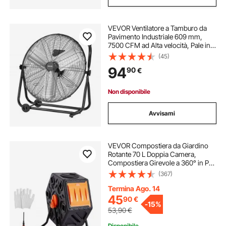
VEVOR Ventilatore a Tamburo da
Pavimento Industriale 609 mm,
7500 CFM ad Alta velocità, Pale in
Alluminio Resistenti, 3 Velocità,
(45)
Inclinazione Regolabile a 360°, per
94
90
€
Garage, Officina e Magazzino, Nero
Non disponibile
Avvisami
VEVOR Compostiera da Giardino
Rotante 70 L Doppia Camera,
Compostiera Girevole a 360° in PP
Senza BPA Portata max. 20 kg per
(367)
Compostaggio Rifiuti Organici di
Cucina per Giardinaggio Cortile
Termina Ago. 14
Esterno
45
90
€
-
15%
53,90
€
Disponibile