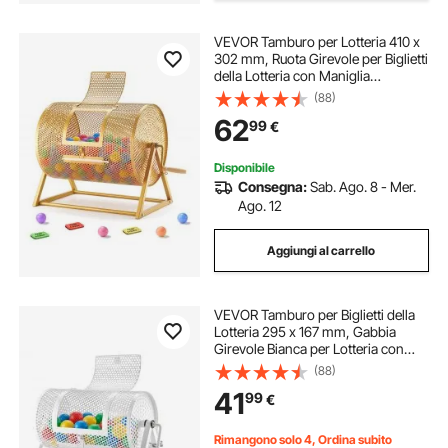
VEVOR Tamburo per Lotteria 410 x
302 mm, Ruota Girevole per Biglietti
della Lotteria con Maniglia
Rinforzata, Supporto Triangolare
(88)
Stabile, Capacità 5000 Biglietti o
62
99
€
200 Palline, per Eventi e Raduni
Disponibile
Consegna:
Sab. Ago. 8 - Mer.
Ago. 12
Aggiungi al carrello
VEVOR Tamburo per Biglietti della
Lotteria 295 x 167 mm, Gabbia
Girevole Bianca per Lotteria con
Maniglia Rinforzata e Base
(88)
Triangolare, Capacità 2500 Biglietti
41
99
€
o 100 Palline, per Concorsi a Premi
Rimangono solo 4, Ordina subito