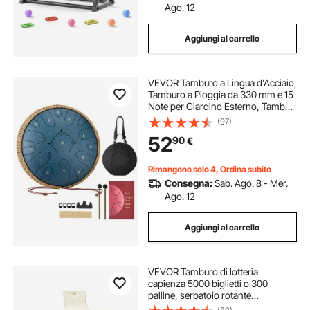
Ago. 12
Aggiungi al carrello
VEVOR Tamburo a Lingua d'Acciaio,
Tamburo a Pioggia da 330 mm e 15
Note per Giardino Esterno, Tamburi
Musicali in Do Maggiore con Libro
(97)
di Musica e Bacchette, Strumento a
52
90
€
Percussione, Blu Navy
Rimangono solo 4, Ordina subito
Consegna:
Sab. Ago. 8 - Mer.
Ago. 12
Aggiungi al carrello
VEVOR Tamburo di lotteria
capienza 5000 biglietti o 300
palline, serbatoio rotante
piattaforma girevole della lotteria,