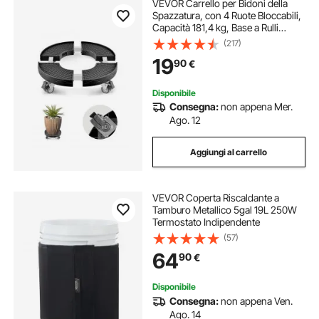
VEVOR Carrello per Bidoni della
Spazzatura, con 4 Ruote Bloccabili,
Capacità 181,4 kg, Base a Rulli
Rotonda, Regolabile 380 - 580 mm,
(217)
Carrello per Piante a Tamburo per
19
90
€
Impieghi Gravosi Nero
Disponibile
Consegna:
non appena Mer.
Ago. 12
Aggiungi al carrello
VEVOR Coperta Riscaldante a
Tamburo Metallico 5gal 19L 250W
Termostato Indipendente
(57)
64
90
€
Disponibile
Consegna:
non appena Ven.
Ago. 14