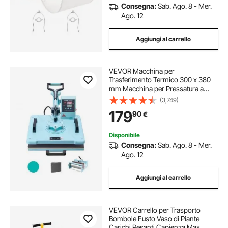
Consegna:
Sab. Ago. 8 - Mer.
Ago. 12
Aggiungi al carrello
VEVOR Macchina per
Trasferimento Termico 300 x 380
mm Macchina per Pressatura a
Caldo con Pressa a Tamburo 0,85
(3,749)
kg Pressatura per Magliette
179
90
€
Oscillante a 360° per
Magliette/Tazze/Piatti, Verde
Disponibile
Consegna:
Sab. Ago. 8 - Mer.
Ago. 12
Aggiungi al carrello
VEVOR Carrello per Trasporto
Bombole Fusto Vaso di Piante
Carichi Pesanti Capienza Max.