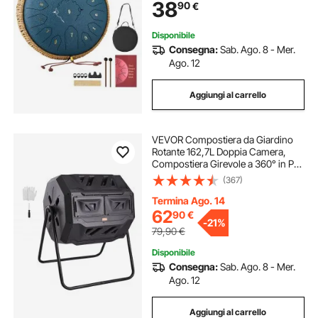
38
90
€
Strumento Musicale per
Meditazione, Blu Navy
Disponibile
Consegna:
Sab. Ago. 8 - Mer.
Ago. 12
Aggiungi al carrello
VEVOR Compostiera da Giardino
Rotante 162,7L Doppia Camera,
Compostiera Girevole a 360° in PP
Senza BPA Portata max. 50 kg per
(367)
Compostaggio Rifiuti Organici di
Cucina per Giardinaggio Cortile
Termina Ago. 14
Esterno
62
90
€
-
21%
79,90
€
Disponibile
Consegna:
Sab. Ago. 8 - Mer.
Ago. 12
Aggiungi al carrello