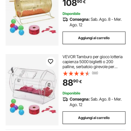
108
90
€
540 mm, Eventi Feste
Disponibile
Consegna:
Sab. Ago. 8 - Mer.
Ago. 12
Aggiungi al carrello
VEVOR Tamburo per gioco lotteria
capienza 5000 biglietti o 200
palline, serbatoio girevole per
gioco, piattaforma girevole
(88)
trasparente della lotteria, scatola
88
90
€
per giochi di lotteria
Disponibile
Consegna:
Sab. Ago. 8 - Mer.
Ago. 12
Aggiungi al carrello