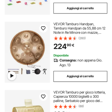
Aggiungi al carrello
VEVOR Tamburo Handpan,
Tamburo Handpan da 55,88 cm 12
Note in Re Minore con mazze,
Supporto per Handpan 440Hz e
(260)
Borsa Trasporto, Tamburo Curativo
224
90
€
in Acciaio, Strumenti a Percussione
per Principianti
Disponibile
Consegna:
non appena Gio.
Ago. 13
Aggiungi al carrello
VEVOR Tamburo per gioco lotteria,
Capienza 10000 biglietti o 300
palline, Serbatoio per gioco del
bingo in metallo, Placcato in ottone,
(88)
Maniglia girevole in legno, 376 x Ø