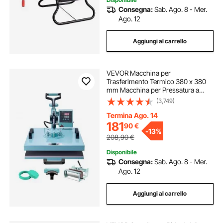
Consegna:
Sab. Ago. 8 - Mer.
Ago. 12
Aggiungi al carrello
VEVOR Macchina per
Trasferimento Termico 380 x 380
mm Macchina per Pressatura a
Caldo con Pressa a Tamburo 0,85
(3,749)
kg Pressatura per Magliette
Oscillante a 360° per
Termina Ago. 14
Magliette/Tazze/Piatti, Verde
181
90
€
-
13%
208,90
€
Disponibile
Consegna:
Sab. Ago. 8 - Mer.
Ago. 12
Aggiungi al carrello