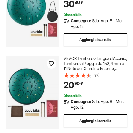
30
90
€
Bacchette per Meditazione, Verde
Disponibile
Consegna:
Sab. Ago. 8 - Mer.
Ago. 12
Aggiungi al carrello
VEVOR Tamburo a Lingua d'Acciaio,
Tamburo a Pioggia da 152,4 mm e
11 Note per Giardino Esterno,
Tamburi Musicali in Re Maggiore
(97)
con Libro di Musica e Bacchette,
20
90
€
Strumento a Percussione, Verde
Disponibile
Consegna:
Sab. Ago. 8 - Mer.
Ago. 12
Aggiungi al carrello