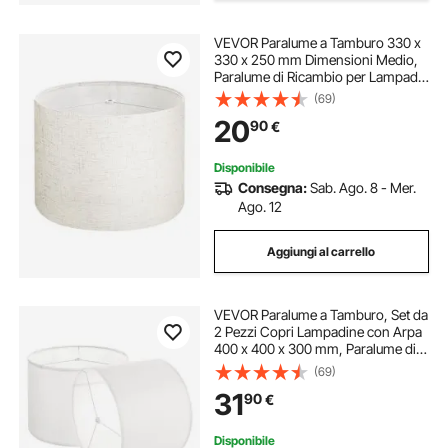
VEVOR Paralume a Tamburo 330 x
330 x 250 mm Dimensioni Medio,
Paralume di Ricambio per Lampade
da Tavolo, Lampade da Terra
(69)
Lampadina a Sospensione, Copri
20
90
€
Lampadine 1 Pezzo, Lino Chiaro
Disponibile
Consegna:
Sab. Ago. 8 - Mer.
Ago. 12
Aggiungi al carrello
VEVOR Paralume a Tamburo, Set da
2 Pezzi Copri Lampadine con Arpa
400 x 400 x 300 mm, Paralume di
Ricambio per Lampade da Tavolo,
(69)
Lampada da Terra Lampadine a
31
90
€
Sospensione, Lino Bianco Sporco
Disponibile