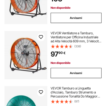
Non disponibile
Avvisami
VEVOR Ventilatore a Tamburo,
Ventilatore per Officina Industriale
ad Alta Velocità 609 mm, 3 Velocità
8700 CFM con Inclinazione
(338)
Regolabile 360°, Ventilatore
97
90
€
Industriale per Magazzino Officina
Fabbrica
Non disponibile
Avvisami
VEVOR Tamburo a Linguetta
d'Acciaio, Tamburo Strumento a
Percussione Tonalità Do Maggiore
Numero di Note da 11, Tamburi
(97)
Musicali in Do Maggiore con