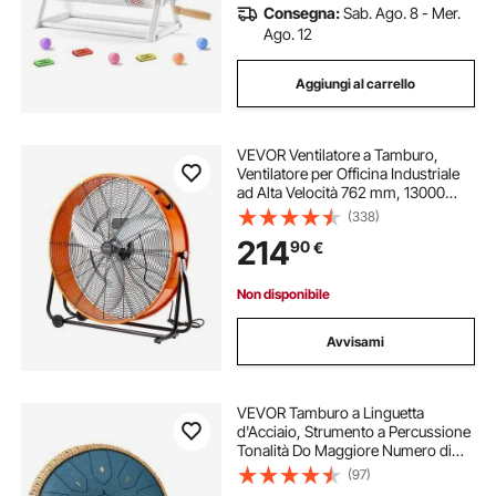
Consegna:
Sab. Ago. 8 - Mer.
Ago. 12
Aggiungi al carrello
VEVOR Ventilatore a Tamburo,
Ventilatore per Officina Industriale
ad Alta Velocità 762 mm, 13000
CFM 3 Velocità con Inclinazione
(338)
Regolabile a 360°, Ventilatore
214
90
€
Industriale per Uso Commerciale
Non disponibile
Avvisami
VEVOR Tamburo a Linguetta
d'Acciaio, Strumento a Percussione
Tonalità Do Maggiore Numero di
Note da 13, Tamburi a Lingua in Do
(97)
Maggiore con Bacchette,