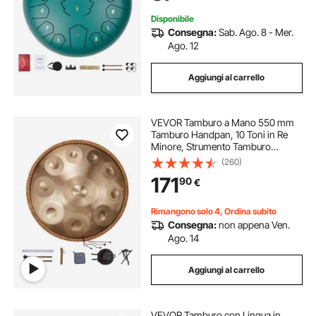
Verde
Disponibile
Consegna:
Sab. Ago. 8 - Mer.
Ago. 12
Aggiungi al carrello
VEVOR Tamburo a Mano 550 mm
Tamburo Handpan, 10 Toni in Re
Minore, Strumento Tamburo
Handpan con Mazze, Supporto per
(260)
Handpan 432 Hz Borsa per
171
90
€
Trasporto, Tamburo Sonoro
Curativo per Adulti Principianti
Rimangono solo 4, Ordina subito
Consegna:
non appena Ven.
Ago. 14
Aggiungi al carrello
VEVOR Tamburo con Lingua in