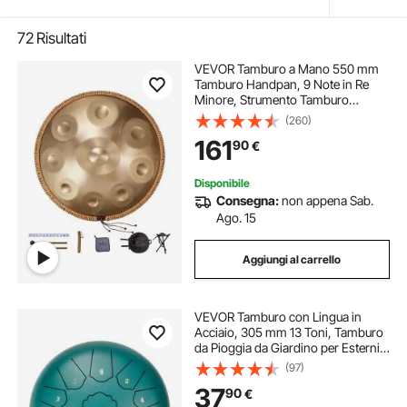
72
Risultati
VEVOR Tamburo a Mano 550 mm
Tamburo Handpan, 9 Note in Re
Minore, Strumento Tamburo
Handpan con Mazze, Supporto per
(260)
Handpan 440 Hz Borsa per
161
90
€
Trasporto, Tamburo Sonoro
Curativo per Adulti Principianti
Disponibile
Consegna:
non appena Sab.
Ago. 15
Aggiungi al carrello
VEVOR Tamburo con Lingua in
Acciaio, 305 mm 13 Toni, Tamburo
da Pioggia da Giardino per Esterni,
Chiave di Do Maggiore, Tamburo
(97)
da Serbatoio, 2 Bacchette, Borsa
37
90
€
per Trasporto, Tamburo Handpan,