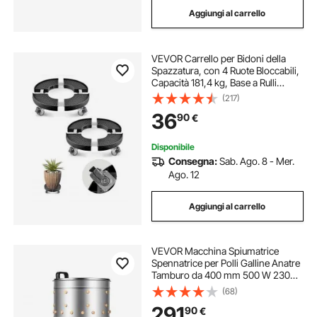
Aggiungi al carrello
VEVOR Carrello per Bidoni della
Spazzatura, con 4 Ruote Bloccabili,
Capacità 181,4 kg, Base a Rulli
Rotonda, Regolabile 380-580 mm,
(217)
Carrello Piante a Tamburo per
36
90
€
Impieghi Gravosi Nero 2 Pezzi
Disponibile
Consegna:
Sab. Ago. 8 - Mer.
Ago. 12
Aggiungi al carrello
VEVOR Macchina Spiumatrice
Spennatrice per Polli Galline Anatre
Tamburo da 400 mm 500 W 230
giri/min, Spiumatrice con 114 Dita
(68)
Morbide Ruote di Trasporto,
291
90
€
Spennatrice per 1-2 Pulcini