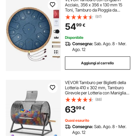
Acciaio, 356 x 356 x 130 mm 15
Toni, Tamburo da Pioggia da
Giardino per Esterni, Chiave di Do
(97)
Maggiore, Tamburo da Serbatoio, 2
54
99
€
Bacchette e Borsa per Trasporto,
Blu Marino
Disponibile
Consegna:
Sab. Ago. 8 - Mer.
Ago. 12
Aggiungi al carrello
VEVOR Tamburo per Biglietti della
Lotteria 410 x 302 mm, Tamburo
Girevole per Lotteria con Maniglia
Rinforzata Base Triangolare,
(88)
Capacità 5000 Biglietti o 200
63
99
€
Palline, Colore Nero, per Feste e
Giochi
Quasi esaurito
Consegna:
Sab. Ago. 8 - Mer.
Ago. 12