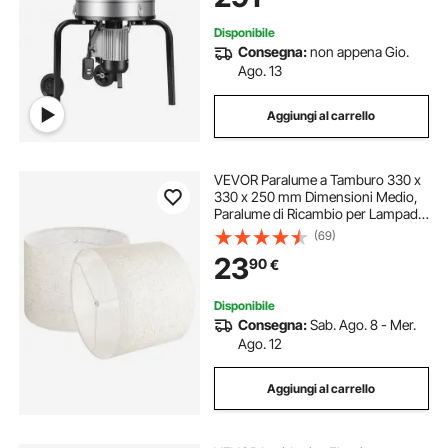
Disponibile
Consegna:
non appena Gio.
Ago. 13
Aggiungi al carrello
VEVOR Paralume a Tamburo 330 x
330 x 250 mm Dimensioni Medio,
Paralume di Ricambio per Lampade
da Tavolo, Lampada da Terra
(69)
Lampadina a Sospensione, Copri
23
90
€
Lampadine 2 Pezzi, Lino Chiaro
Disponibile
Consegna:
Sab. Ago. 8 - Mer.
Ago. 12
Aggiungi al carrello