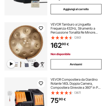
Aggiungi al carrello
VEVOR Tamburo a Linguetta
Frequenza 432Hz, Strumento a
Percussione Tonalità Re Minore
Numero di Note da 9, Tamburi a
(260)
Lingua in Re Minore con Bacchette,
162
90
€
Strumento Musicale per
Meditazione, Oro
Non disponibile
Avvisami
VEVOR Compostiera da Giardino
Rotante 140L Doppia Camera,
Compostiera Girevole a 360° in PP
Senza BPA Portata max. 40 kg per
(367)
Compostaggio Rifiuti Organici di
75
90
€
Cucina per Giardinaggio Cortile
Esterno