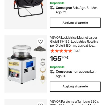
Disponibile
Consegna:
Sab. Ago. 8 - Mer.
Ago. 12
Aggiungi al carrello
VEVOR Lucidatrice Magnetica per
Gioielli Kt-185, Lucidatrice Rotativa
per Gioielli 180mm, Lucidatrice
Professionale a Tamburo Rotante
(230)
con Rotazione Bidirezionale 2000
165
90
€
RPM, per Metallo Leggero
Disponibile
Consegna:
non appena Lun.
Ago. 10
Aggiungi al carrello
VEVOR Paralume a Tamburo 330 x