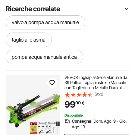
Ricerche correlate
valvola pompa acqua manuale
taglio al plasma
pompa acqua manuale antica
verricello manuale per carichi pesanti
VEVOR Tagliapiastrelle Manuale da
39 Pollici, Tagliapiastrelle Manuale
con Taglierina in Metallo Duro al
pompa acqua manuale vintage
Carburo di Tungsteno, Taglierina
(953)
Professionale per Plancia in Vinile,
99
90
€
Guida Laser Regolabile
pompa acqua manuale pozzo
Disponibile
Consegna:
Dom. Ago. 9 - Gio.
taglia piastrelle da 1200
Ago. 13