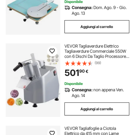
Disponibile
Consegna:
Dom. Ago. 9 - Gio.
Ago. 13
Aggiungi al carrello
VEVOR Tagliaverdure Elettrico
Tagliaverdure Commerciale 550W
con 6 Dischi Da Taglio Processore
per verdure Tagliaverdure
(99)
Professionale
501
90
€
Disponibile
Consegna:
non appena Ven.
Ago. 14
Aggiungi al carrello
VEVOR Tagliafoglie a Ciotola
Elettrico da 415 mm con Lame