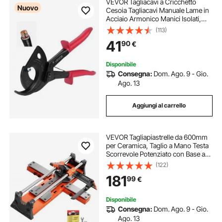
VEVOR Tagliacavi a Cricchetto
Nuovo
Cesoia Tagliacavi Manuale Lame in
Acciaio Armonico Manici Isolati,
Taglierina per Cavi in Rame e
(113)
Alluminio Capacità max. 400 mm²,
41
90
€
Tagliacavi Utensile da Elettricista
Disponibile
Consegna:
Dom. Ago. 9 - Gio.
Ago. 13
Aggiungi al carrello
VEVOR Tagliapiastrelle da 600mm
per Ceramica, Taglio a Mano Testa
Scorrevole Potenziato con Base a
Molla, Guida Angolare, Disco da
(122)
Taglio, Guida di Allineamento, per
181
99
€
Piastrelle Pavimenti Mattonelle
Disponibile
Consegna:
Dom. Ago. 9 - Gio.
Ago. 13