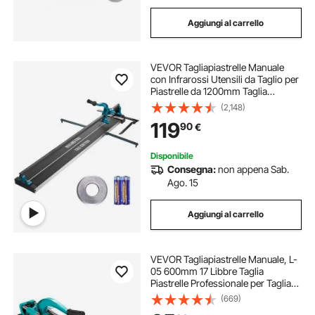
Aggiungi al carrello
VEVOR Tagliapiastrelle Manuale
con Infrarossi Utensili da Taglio per
Piastrelle da 1200mm Taglia
Mattonelle a Mano Gres Ceramica
(2,148)
Porcellanata Spessore di Taglio 4-
119
90
€
15mm Larghezza di Taglio Minima
25mm
Disponibile
Consegna:
non appena Sab.
Ago. 15
Aggiungi al carrello
VEVOR Tagliapiastrelle Manuale, L-
05 600mm 17 Libbre Taglia
Piastrelle Professionale per Tagliare
Tutti I Tipi di Piastrelle, Comprese
(669)
Piastrelle in Ceramica, Gres