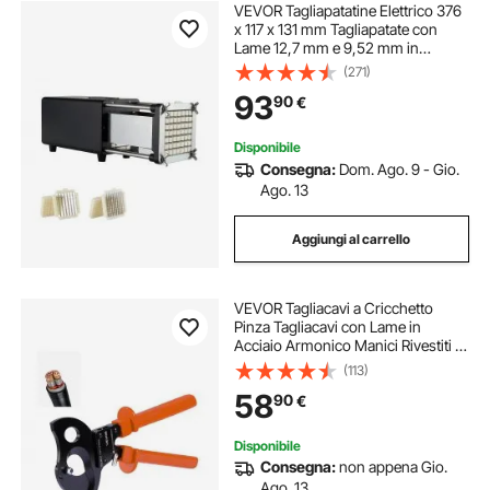
VEVOR Tagliapatatine Elettrico 376
x 117 x 131 mm Tagliapatate con
Lame 12,7 mm e 9,52 mm in
Acciaio Inossidabile, Tagliapatate e
(271)
Tritatutto con Piedini Antiscivolo,
93
90
€
per Patate, Patatine Fritte, Nero
Disponibile
Consegna:
Dom. Ago. 9 - Gio.
Ago. 13
Aggiungi al carrello
VEVOR Tagliacavi a Cricchetto
Pinza Tagliacavi con Lame in
Acciaio Armonico Manici Rivestiti in
PVC, Cesoia per Fili di Rame
(113)
Alluminio Capacità max. 500 mm²,
58
90
€
Taglierina per Cavi da Elettricista
Disponibile
Consegna:
non appena Gio.
Ago. 13