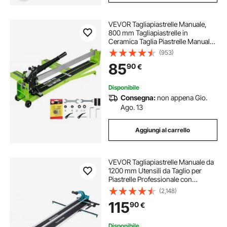
VEVOR Tagliapiastrelle Manuale,
800 mm Tagliapiastrelle in
Ceramica Taglia Piastrelle Manuale
in Acciaio per Tagliare Tutti I Tipi di
(953)
Piastrelle, Comprese Piastrelle in
85
90
€
Ceramica, Gres Porcellanato
Disponibile
Consegna:
non appena Gio.
Ago. 13
Aggiungi al carrello
VEVOR Tagliapiastrelle Manuale da
1200 mm Utensili da Taglio per
Piastrelle Professionale con
Infrarossi Taglia a Mano Mattonelle
(2,148)
Gres Ceramica Porcellanata
115
90
€
Spessore di Taglio 4-15 mm a
Doppia Rotaia
Disponibile