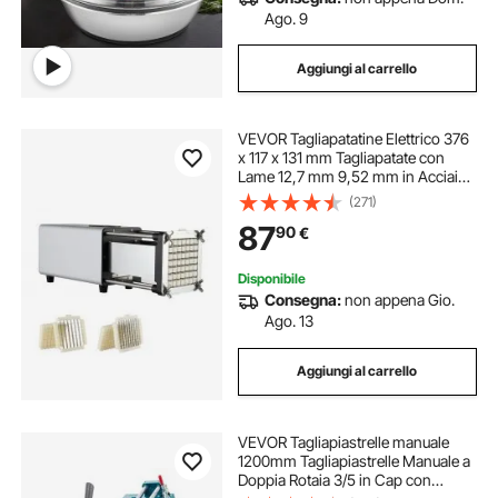
Ago. 9
Aggiungi al carrello
VEVOR Tagliapatatine Elettrico 376
x 117 x 131 mm Tagliapatate con
Lame 12,7 mm 9,52 mm in Acciaio
Inossidabile, Tagliapatate e
(271)
Tritatutto con Piedini Antiscivolo,
87
90
€
per Patate, Patatine Fritte, Argento
Disponibile
Consegna:
non appena Gio.
Ago. 13
Aggiungi al carrello
VEVOR Tagliapiastrelle manuale
1200mm Tagliapiastrelle Manuale a
Doppia Rotaia 3/5 in Cap con