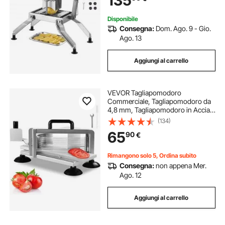
135
per Pomodori, Patate, Cipolle
Disponibile
Consegna:
Dom. Ago. 9 - Gio.
Ago. 13
Aggiungi al carrello
VEVOR Tagliapomodoro
Commerciale, Tagliapomodoro da
4,8 mm, Tagliapomodoro in Acciaio
Inossidabile Resistente, con Piedini
(134)
Antiscivolo, per Tagliare Pomodori,
65
90
€
Cetrioli e Banane
Rimangono solo 5, Ordina subito
Consegna:
non appena Mer.
Ago. 12
Aggiungi al carrello