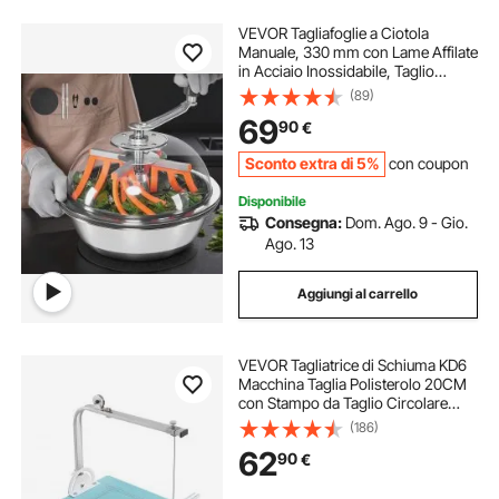
VEVOR Tagliafoglie a Ciotola
Manuale, 330 mm con Lame Affilate
in Acciaio Inossidabile, Taglio
Visivo, Tagliatrice Manuale per
(89)
Foglie Gemme a Umido e a Secco,
69
90
€
Taglio a Rotazione per Piante
Sconto extra di 5%
con coupon
Disponibile
Consegna:
Dom. Ago. 9 - Gio.
Ago. 13
Aggiungi al carrello
VEVOR Tagliatrice di Schiuma KD6
Macchina Taglia Polisterolo 20CM
con Stampo da Taglio Circolare
Materiale MDF Fuoco e Lega per
(186)
Tagliare Schiuma, Spugna, Cotone
62
90
€
Perlato, Nastro, Cartone KT