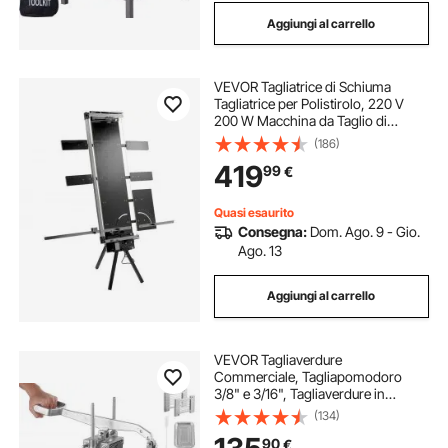
Aggiungi al carrello
VEVOR Tagliatrice di Schiuma
Tagliatrice per Polistirolo, 220 V
200 W Macchina da Taglio di
Schiuma per Tagliare Materiali in
(186)
Polistirene Come Polistirolo e
419
99
€
Styrodur, L'Isolamento di Tetti
Inclinati
Quasi esaurito
Consegna:
Dom. Ago. 9 - Gio.
Ago. 13
Aggiungi al carrello
VEVOR Tagliaverdure
Commerciale, Tagliapomodoro
3/8" e 3/16", Tagliaverdure in
Acciaio Inossidabile e Lega di
(134)
Alluminio, Tagliapomodoro
90
€
Manuale con Piedini Antiscivolo,