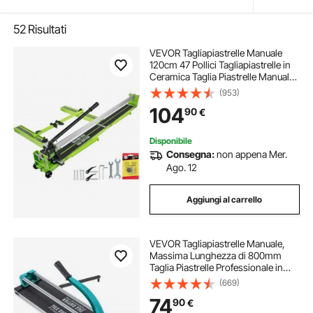
52
Risultati
VEVOR Tagliapiastrelle Manuale
120cm 47 Pollici Tagliapiastrelle in
Ceramica Taglia Piastrelle Manuale
in Acciaio
(953)
104
90
€
Disponibile
Consegna:
non appena Mer.
Ago. 12
Aggiungi al carrello
VEVOR Tagliapiastrelle Manuale,
Massima Lunghezza di 800mm
Taglia Piastrelle Professionale in
Alluminio per Tagliare Tutti Tipi di
(669)
Piastrelle, Comprese Piastrelle in
74
90
€
Ceramica e Gres Porcellanato