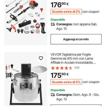
176
90
€
Sconto extra di 2%
con coupon
Disponibile
Consegna:
non appena Sab.
Ago. 15
Aggiungi al carrello
VEVOR Tagliatrice per Foglie
Gemme da 415 mm con Lame
Affilate in Acciaio Inossidabile,
Tagliabordi Idroponico a Staffa per
(59)
Taglio Bagnato Asciutto con Griglia
175
90
€
Asciutta, per Piante, Boccioli
Sconto extra di 5%
con coupon
Disponibile
Consegna:
Dom. Ago. 9 - Gio.
Ago. 13