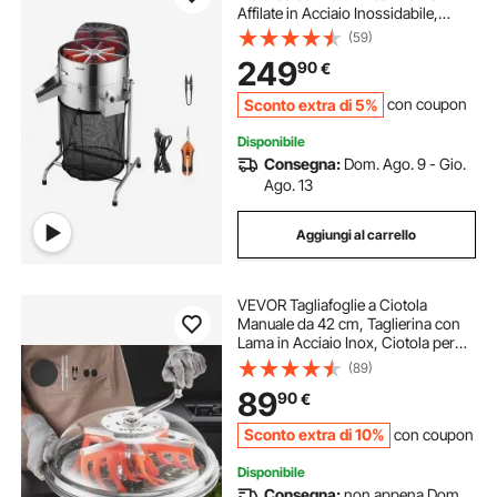
Affilate in Acciaio Inossidabile,
Velocità Regolabile, Macchina da
(59)
Taglio Idroponica con Sacco di
249
90
€
Raccolta, Potatore Manuale e
Forbici
Sconto extra di 5%
con coupon
Disponibile
Consegna:
Dom. Ago. 9 - Gio.
Ago. 13
Aggiungi al carrello
VEVOR Tagliafoglie a Ciotola
Manuale da 42 cm, Taglierina con
Lama in Acciaio Inox, Ciotola per
Taglio Idroponico a Umido e a
(89)
Secco, Tagliatrice Rotante
89
90
€
Attorcigliata, per Boccioli di Fiori,
Foglie
Sconto extra di 10%
con coupon
Disponibile
Consegna:
non appena Dom.