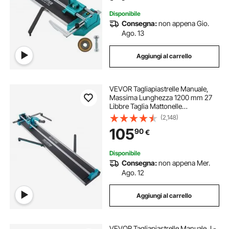
Disponibile
Consegna:
non appena Gio.
Ago. 13
Aggiungi al carrello
VEVOR Tagliapiastrelle Manuale,
Massima Lunghezza 1200 mm 27
Libbre Taglia Mattonelle
Professionale con Guida Laser
(2,148)
Regolabile per Il Taglio di
105
90
€
Precisione, Si Applica a Tutti I Tipi di
Piastrelle
Disponibile
Consegna:
non appena Mer.
Ago. 12
Aggiungi al carrello
VEVOR Tagliapiastrelle Manuale, L-