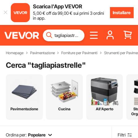
Scarica l'App VEVOR
Installare
5
,00
€
off da
99
,00
€
sui primi 3 ordini
in app.
Homepage
Pavimentazione
Forniture per Pavimenti
Strumenti per Pavime
Cerca "
tagliapiastrelle
"
Pavimentazione
Cucina
All'Aperto
St
Org
Ordina per:
Popolare
Filtri