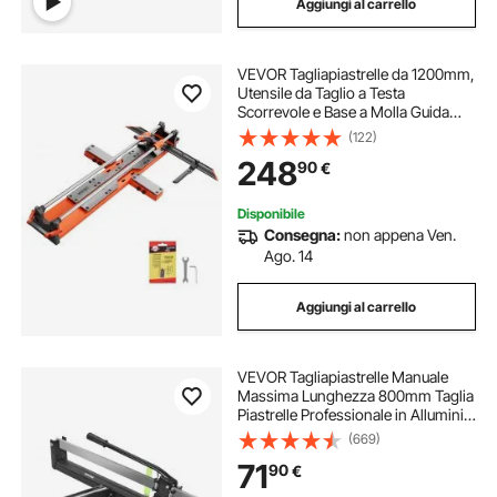
Aggiungi al carrello
VEVOR Tagliapiastrelle da 1200mm,
Utensile da Taglio a Testa
Scorrevole e Base a Molla Guida
Angolare Disco da Taglio Guida
(122)
Allineamento, per Lavori a Mano Fai
248
90
€
Da Te Piastrelle Mattonelle in
Ceramica
Disponibile
Consegna:
non appena Ven.
Ago. 14
Aggiungi al carrello
VEVOR Tagliapiastrelle Manuale
Massima Lunghezza 800mm Taglia
Piastrelle Professionale in Alluminio
per Tagliare Tutti I Tipi di Piastrelle,
(669)
Comprese Piastrelle in Ceramica,
71
90
€
Gres Porcellanato