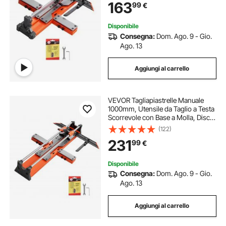
163
99
€
Taglio di Piastrelle Mattonelle A
Mano
Disponibile
Consegna:
Dom. Ago. 9 - Gio.
Ago. 13
Aggiungi al carrello
VEVOR Tagliapiastrelle Manuale
1000mm, Utensile da Taglio a Testa
Scorrevole con Base a Molla, Disco
da Taglio in Carburo di Tungsteno
(122)
Guida Angolare e di Allineamento,
231
99
€
per Lavori Ceramica Fai Da Te
Disponibile
Consegna:
Dom. Ago. 9 - Gio.
Ago. 13
Aggiungi al carrello