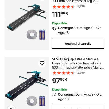
1000mm con Infrarossi Taglia
Mattonelle a Mano Gres Ceramica
(2,148)
Porcellanata Spessore di Taglio 4-
111
90
€
15mm Larghezza di Taglio Minima
25mm
Disponibile
Consegna:
Dom. Ago. 9 - Gio.
Ago. 13
Aggiungi al carrello
VEVOR Tagliapiastrelle Manuale
Utensili da Taglio per Piastrelle da
800 mm Taglia Mattonelle a Mano
con Infrarossi Gres Ceramica
(2,148)
Porcellanata Larghezza di Taglio
97
90
€
Minima 25mm Spessore di Taglio
4-15mm
Disponibile
Consegna:
Dom. Ago. 9 - Gio.
Ago. 13