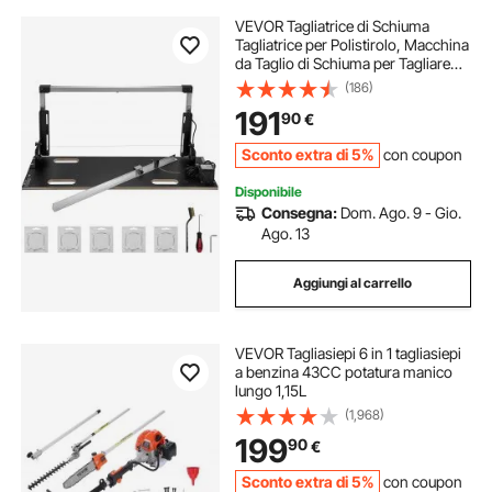
VEVOR Tagliatrice di Schiuma
Tagliatrice per Polistirolo, Macchina
da Taglio di Schiuma per Tagliare
Materiali in Polistirene Come
(186)
Polistirolo e Styrodur, L'Isolamento
191
90
€
di Tetti Inclinati, 220 V 200 W
Sconto extra di 5%
con coupon
Disponibile
Consegna:
Dom. Ago. 9 - Gio.
Ago. 13
Aggiungi al carrello
VEVOR Tagliasiepi 6 in 1 tagliasiepi
a benzina 43CC potatura manico
lungo 1,15L
(1,968)
199
90
€
Sconto extra di 5%
con coupon