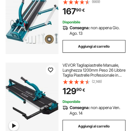
Strumenti di Taglio Manuale con
(669)
Posizionamento Preciso del Laser
167
90
€
Disponibile
Consegna:
non appena Gio.
Ago. 13
Aggiungi al carrello
VEVOR Tagliapiastrelle Manuale,
Lunghezza 1200mm Peso 26 Libbre
Taglia Piastrelle Professionale in
Alluminio per Tagliare Tutti I Tipi di
(2,148)
Piastrelle, Comprese Piastrelle in
129
90
€
Ceramica, Gres Porcellanato
Disponibile
Consegna:
non appena Ven.
Ago. 14
Aggiungi al carrello