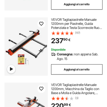
Aggiungi al carrello
martinetto idraulico manuale
VEVOR Tagliapiastrelle Manuale
taglia piastrelle 1200
taglia fili e spelafili
1200mm per Piastrelle, Guida
Potenziata e Testa Scorrevole Ruota
Taglio in Carburo di Tungsteno,
(117)
taglierina in ceramica
Gambe di Supporto con Ruote, per
237
90
€
Fai Da Te Mattonelle Pavimenti
Pareti
carrello elevatore manuale
Disponibile
Consegna:
non appena Sab.
Ago. 15
pompa di acqua manuale
Aggiungi al carrello
pompa manuale per acqua pozzo
VEVOR Tagliapiastrelle Manuale
taglia poliestere
1200mm, Macchina da Taglio con
Base a Molla e Guida Angolare,
Disco in Carburo Tungsteno, Guida
(3)
Allineamento, per Fai Da Te
220
99
€
Piastrelle in Ceramica Pavimenti