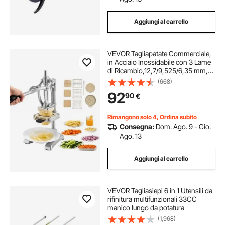
Aggiungi al carrello
VEVOR Tagliapatate Commerciale,
in Acciaio Inossidabile con 3 Lame
di Ricambio,12,7/9,525/6,35 mm,
una Lama per Spremitura
(668)
Tagliapatate Manuale con Maestria
92
90
€
per Ristoranti, Caffè, Bistrot
Rimangono solo 4, Ordina subito
Consegna:
Dom. Ago. 9 - Gio.
Ago. 13
Aggiungi al carrello
VEVOR Tagliasiepi 6 in 1 Utensili da
rifinitura multifunzionali 33CC
manico lungo da potatura
(1,968)