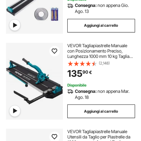
Consegna:
non appena Gio.
Ago. 13
Aggiungi al carrello
VEVOR Tagliapiastrelle Manuale
con Posizionamento Preciso,
Lunghezza 1000 mm 10 kg Taglia
Piastrelle Professionale in Alluminio
(2,148)
per Tagliare Tutti I Tipi di Piastrelle,
135
90
€
Comprese Piastrelle in Ceramica
Disponibile
Consegna:
non appena Mar.
Ago. 18
Aggiungi al carrello
VEVOR Tagliapiastrelle Manuale
Utensili da Taglio per Piastrelle da