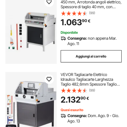
450 mm, Arrotonda angoli elettrico,
Spessore di taglio 40 mm, con
pannello LCD intelligente,
(99)
Posizionamento luce a infrarossi,
1.063
90
€
per etichette, ufficio
Disponibile
Consegna:
non appena Mar.
Ago. 11
Aggiungi al carrello
VEVOR Tagliacarte Elettrico
Idraulico Tagliacarte Larghezza
Taglio 482,6mm Spessore Taglio
80mm, Tagliacarte Elettrico
(99)
Controllo Numerico Schermo a
2.132
90
€
Tocco da 7 Pollici, Taglierina
Idraulica Automatica
Quasi esaurito
Consegna:
Dom. Ago. 9 - Gio.
Ago. 13