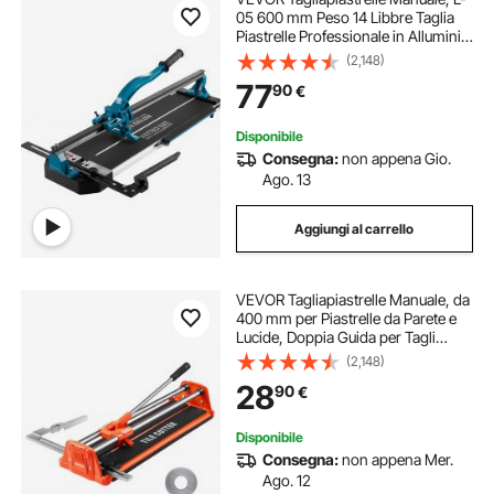
05 600 mm Peso 14 Libbre Taglia
Piastrelle Professionale in Alluminio
per Tagliare Tutti I Tipi di Piastrelle,
(2,148)
Comprese Piastrelle in Ceramica,
77
90
€
Gres Porcellanato
Disponibile
Consegna:
non appena Gio.
Ago. 13
Aggiungi al carrello
VEVOR Tagliapiastrelle Manuale, da
400 mm per Piastrelle da Parete e
Lucide, Doppia Guida per Tagli
Precisi, Mola in Carburo di
(2,148)
Tungsteno, Impugnatura, Asta di
28
90
€
Pressione Antiscivolo
Disponibile
Consegna:
non appena Mer.
Ago. 12