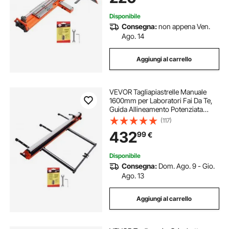
Cucine Bagni
Disponibile
Consegna:
non appena Ven.
Ago. 14
Aggiungi al carrello
VEVOR Tagliapiastrelle Manuale
1600mm per Laboratori Fai Da Te,
Guida Allineamento Potenziata
Testa Scorrevole, Disco in Carburo
(117)
Tungsteno Gambe con Ruote, per
432
99
€
Piastrelle in Ceramica Pavimenti e
Muri
Disponibile
Consegna:
Dom. Ago. 9 - Gio.
Ago. 13
Aggiungi al carrello