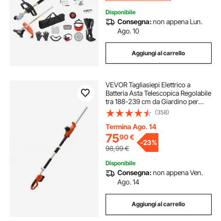
Disponibile
Consegna:
non appena Lun.
Ago. 10
Aggiungi al carrello
VEVOR Tagliasiepi Elettrico a
Batteria Asta Telescopica Regolabile
tra 188-239 cm da Giardino per
Siepi Cespugli Arbusti Potatura,
(358)
Tagliasiepi a Batteria 20V Lama in
Acciaio a Doppio Taglio 45,7 cm
Termina Ago. 14
75
90
€
-
23%
98,99
€
Disponibile
Consegna:
non appena Ven.
Ago. 14
Aggiungi al carrello