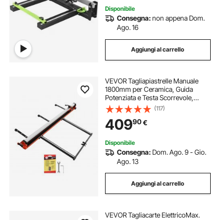
Disponibile
Consegna:
non appena Dom.
Ago. 16
Aggiungi al carrello
VEVOR Tagliapiastrelle Manuale
1800mm per Ceramica, Guida
Potenziata e Testa Scorrevole,
Disco da Taglio in Carburo di
(117)
Tungsteno, per Professionisti Fai
409
90
€
Da Te Piastrelle Mattonelle
Pavimenti Muri
Disponibile
Consegna:
Dom. Ago. 9 - Gio.
Ago. 13
Aggiungi al carrello
VEVOR Tagliacarte ElettricoMax.