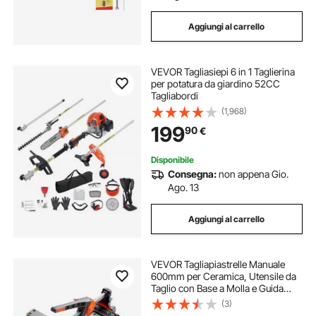
Aggiungi al carrello
VEVOR Tagliasiepi 6 in 1 Taglierina
per potatura da giardino 52CC
Tagliabordi
(1,968)
199
90
€
Disponibile
Consegna:
non appena Gio.
Ago. 13
Aggiungi al carrello
VEVOR Tagliapiastrelle Manuale
600mm per Ceramica, Utensile da
Taglio con Base a Molla e Guida
Angolare Regolabile, con Guida
(3)
Allineamento di Precisione, per