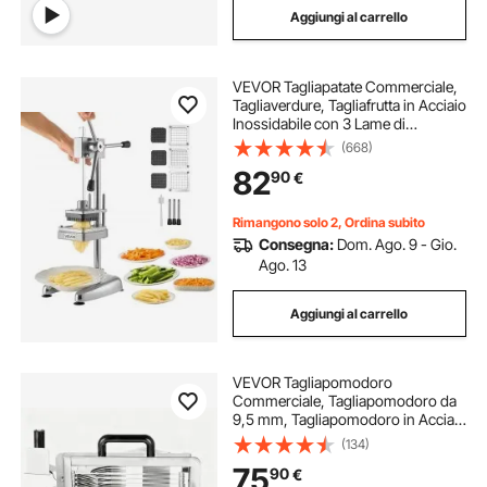
Aggiungi al carrello
VEVOR Tagliapatate Commerciale,
Tagliaverdure, Tagliafrutta in Acciaio
Inossidabile con 3 Lame di
Ricambio,12,7/9,525/6,35 mm,
(668)
Tagliapatate Manuale con Maestria
82
90
€
per Ristoranti, Caffè, Bistrot
Rimangono solo 2, Ordina subito
Consegna:
Dom. Ago. 9 - Gio.
Ago. 13
Aggiungi al carrello
VEVOR Tagliapomodoro
Commerciale, Tagliapomodoro da
9,5 mm, Tagliapomodoro in Acciaio
Inossidabile Resistente, con Piedini
(134)
Antiscivolo, per Tagliare Pomodori,
75
90
€
Cetrioli e Banane