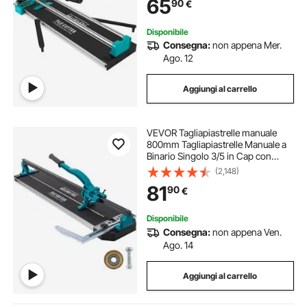
65
90
€
Porcellanato e Piastrelle Lucide
Disponibile
Consegna:
non appena Mer.
Ago. 12
Aggiungi al carrello
VEVOR Tagliapiastrelle manuale
800mm Tagliapiastrelle Manuale a
Binario Singolo 3/5 in Cap con
Strumenti di Taglio Manuale con
(2,148)
Posizionamento Preciso del Laser
81
90
€
Disponibile
Consegna:
non appena Ven.
Ago. 14
Aggiungi al carrello