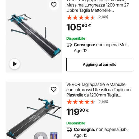
Massima Lunghezza 1200 mm 27
Libbre Taglia Mattonelle
Professionale con Guida Laser
(2,148)
Regolabile per Il Taglio di
105
90
€
Precisione, Si Applica a Tutti I Tipi di
Piastrelle
Disponibile
Consegna:
non appena Mer.
Ago. 12
Aggiungi al carrello
VEVOR Tagliapiastrelle Manuale
con Infrarossi Utensili da Taglio per
Piastrelle da 1200mm Taglia
Mattonelle a Mano Gres Ceramica
(2,148)
Porcellanata Spessore di Taglio 4-
119
90
€
15mm Larghezza di Taglio Minima
25mm
Disponibile
Consegna:
non appena Sab.
Ago. 15