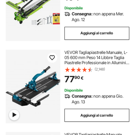
Disponibile
Consegna:
non appena Mer.
Ago. 12
Aggiungi al carrello
VEVOR Tagliapiastrelle Manuale, L-
05 600 mm Peso 14 Libbre Taglia
Piastrelle Professionale in Alluminio
per Tagliare Tutti I Tipi di Piastrelle,
(2,148)
Comprese Piastrelle in Ceramica,
77
90
€
Gres Porcellanato
Disponibile
Consegna:
non appena Gio.
Ago. 13
Aggiungi al carrello
VEVOR Tagliapiastrelle Manuale,