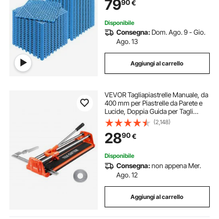
79
90
€
Esterni per Bagno Piscina Giardino
Disponibile
Consegna:
Dom. Ago. 9 - Gio.
Ago. 13
Aggiungi al carrello
VEVOR Tagliapiastrelle Manuale, da
400 mm per Piastrelle da Parete e
Lucide, Doppia Guida per Tagli
Precisi, Mola in Carburo di
(2,148)
Tungsteno, Impugnatura, Asta di
28
90
€
Pressione Antiscivolo
Disponibile
Consegna:
non appena Mer.
Ago. 12
Aggiungi al carrello