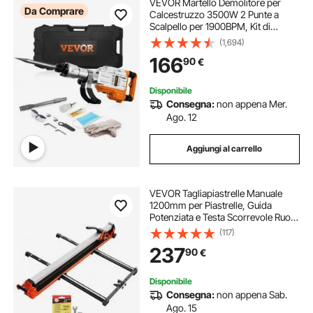
VEVOR Martello Demolitore per
Da Comprare
Calcestruzzo 3500W 2 Punte a
Scalpello per 1900BPM, Kit di
Martello Demolitore Elettrico 220V
(1,694)
per Lavorazione su Cemento
166
90
€
Mattoni Piastrelle Demolizione per
Muro 60J 3500W
Disponibile
Consegna:
non appena Mer.
Ago. 12
Aggiungi al carrello
VEVOR Tagliapiastrelle Manuale
1200mm per Piastrelle, Guida
Potenziata e Testa Scorrevole Ruota
Taglio in Carburo di Tungsteno,
(117)
Gambe di Supporto con Ruote, per
237
90
€
Fai Da Te Mattonelle Pavimenti
Pareti
Disponibile
Consegna:
non appena Sab.
Ago. 15