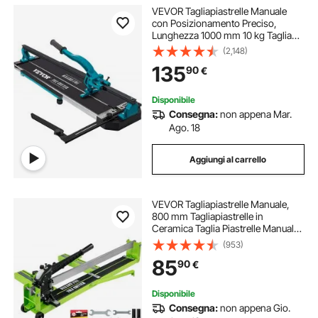
VEVOR Tagliapiastrelle Manuale
con Posizionamento Preciso,
Lunghezza 1000 mm 10 kg Taglia
Piastrelle Professionale in Alluminio
(2,148)
per Tagliare Tutti I Tipi di Piastrelle,
135
90
€
Comprese Piastrelle in Ceramica
Disponibile
Consegna:
non appena Mar.
Ago. 18
Aggiungi al carrello
VEVOR Tagliapiastrelle Manuale,
800 mm Tagliapiastrelle in
Ceramica Taglia Piastrelle Manuale
in Acciaio per Tagliare Tutti I Tipi di
(953)
Piastrelle, Comprese Piastrelle in
85
90
€
Ceramica, Gres Porcellanato
Disponibile
Consegna:
non appena Gio.