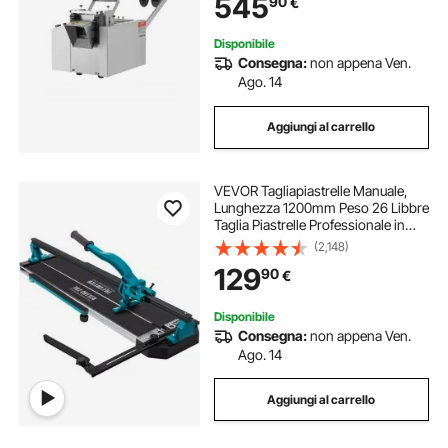
545
90
€
mm Tubi in Fibra di Vetro, Cavi
Disponibile
Consegna:
non appena Ven.
Ago. 14
Aggiungi al carrello
VEVOR Tagliapiastrelle Manuale,
Lunghezza 1200mm Peso 26 Libbre
Taglia Piastrelle Professionale in
Alluminio per Tagliare Tutti I Tipi di
(2,148)
Piastrelle, Comprese Piastrelle in
129
90
€
Ceramica, Gres Porcellanato
Disponibile
Consegna:
non appena Ven.
Ago. 14
Aggiungi al carrello