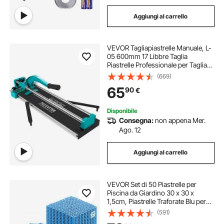
Aggiungi al carrello
VEVOR Tagliapiastrelle Manuale, L-
05 600mm 17 Libbre Taglia
Piastrelle Professionale per Tagliare
Tutti I Tipi di Piastrelle, Comprese
(669)
Piastrelle in Ceramica, Gres
65
90
€
Porcellanato e Piastrelle Lucide
Disponibile
Consegna:
non appena Mer.
Ago. 12
Aggiungi al carrello
VEVOR Set di 50 Piastrelle per
Piscina da Giardino 30 x 30 x
1,5cm, Piastrelle Traforate Blu per
Pavimentazione Antiscivolo in PVC
(591)
a Drenaggio Rapido per Interni &