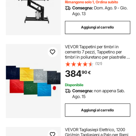
Rimangono solo 1, Ordina subito
Consegna:
Dom. Ago. 9 - Gio.
Ago. 13
Aggiungi al carrello
VEVOR Tappetini per timbri in
cemento 7 pezzi, Tappetino per
timbri in poliuretano per piastrelle in
pietra, 618 x 618 mm, Stampo per
(121)
texture in cemento senza cuciture
384
90
€
per decorazioni, Multicolore
Disponibile
Consegna:
non appena Sab.
Ago. 15
Aggiungi al carrello
VEVOR Tagliasiepi Elettrico, 1200
Giri/min Tagliasiepi a Palo per Rami