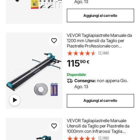
Ago. 13
Aggiungi al carrello
VEVOR Tagliapiastrelle Manuale da
1200 mm Utensili da Taglio per
Piastrelle Professionale con
Infrarossi Taglia a Mano Mattonelle
(2,148)
Gres Ceramica Porcellanata
115
90
€
Spessore di Taglio 4-15 mm a
Doppia Rotaia
Disponibile
Consegna:
non appena Gio.
Ago. 13
Aggiungi al carrello
VEVOR Tagliapiastrelle Manuale
Utensili da Taglio per Piastrelle da
1000mm con Infrarossi Taglia
Mattonelle a Mano Gres Ceramica
(2,148)