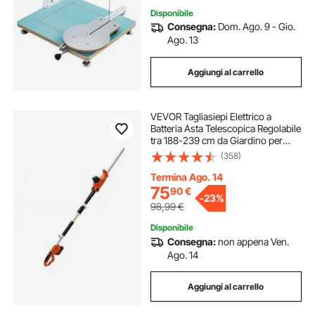
Disponibile
Consegna:
Dom. Ago. 9 - Gio.
Ago. 13
Aggiungi al carrello
VEVOR Tagliasiepi Elettrico a
Batteria Asta Telescopica Regolabile
tra 188-239 cm da Giardino per
Siepi Cespugli Arbusti Potatura,
(358)
Tagliasiepi a Batteria 20V Lama in
Acciaio a Doppio Taglio 45,7 cm
Termina Ago. 14
75
90
€
-
23%
98,99
€
Disponibile
Consegna:
non appena Ven.
Ago. 14
Aggiungi al carrello