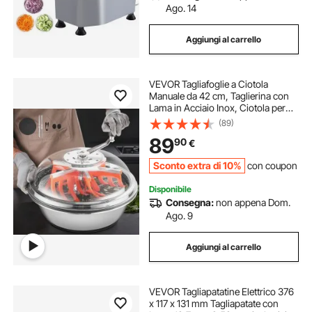
Ago. 14
Aggiungi al carrello
VEVOR Tagliafoglie a Ciotola
Manuale da 42 cm, Taglierina con
Lama in Acciaio Inox, Ciotola per
Taglio Idroponico a Umido e a
(89)
Secco, Tagliatrice Rotante
89
90
€
Attorcigliata, per Boccioli di Fiori,
Foglie
Sconto extra di 10%
con coupon
Disponibile
Consegna:
non appena Dom.
Ago. 9
Aggiungi al carrello
VEVOR Tagliapatatine Elettrico 376
x 117 x 131 mm Tagliapatate con