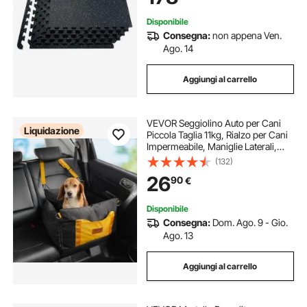
Casa, Bianco Nero
Disponibile
Consegna:
non appena Ven.
Ago. 14
Aggiungi al carrello
VEVOR Seggiolino Auto per Cani
Liquidazione
Piccola Taglia 11kg, Rialzo per Cani
Impermeabile, Maniglie Laterali,
Tasca Portaoggetti, Guinzaglio con
(132)
Clip, Imbottitura in Cotone PP,
26
90
€
Cuccia per Animali Domestici
Disponibile
Consegna:
Dom. Ago. 9 - Gio.
Ago. 13
Aggiungi al carrello