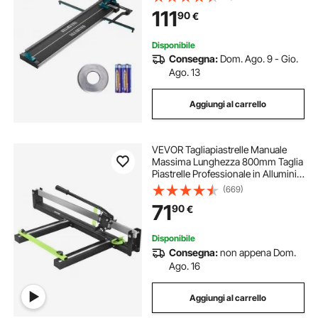
Porcellanata Spessore di Taglio 4-
111
90
€
15mm Larghezza di Taglio Minima
25mm
Disponibile
Consegna:
Dom. Ago. 9 - Gio.
Ago. 13
Aggiungi al carrello
VEVOR Tagliapiastrelle Manuale
Massima Lunghezza 800mm Taglia
Piastrelle Professionale in Alluminio
per Tagliare Tutti I Tipi di Piastrelle,
(669)
Comprese Piastrelle in Ceramica,
71
90
€
Gres Porcellanato
Disponibile
Consegna:
non appena Dom.
Ago. 16
Aggiungi al carrello