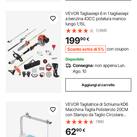
VEVOR Tagliasiepi 6 in 1 tagliasiepi
a benzina 43CC potatura manico
lungo 1,15L
(1,968)
199
90
€
Sconto extra di 5%
con coupon
Disponibile
Consegna:
non appena Lun.
Ago. 10
Aggiungi al carrello
VEVOR Tagliatrice di Schiuma KD6
Macchina Taglia Polisterolo 20CM
con Stampo da Taglio Circolare
Materiale MDF Fuoco e Lega per
(186)
Tagliare Schiuma, Spugna, Cotone
62
90
€
Perlato, Nastro, Cartone KT