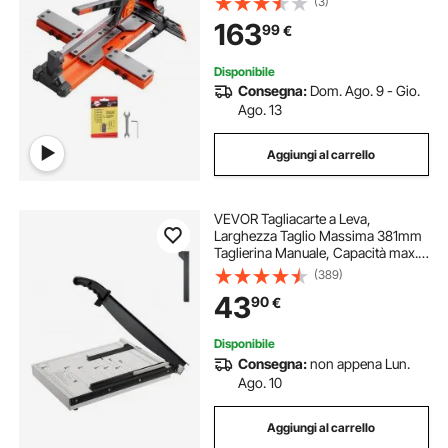
(3)
Allineamento di Precisione, per
163
99
€
Taglio di Piastrelle Mattonelle A
Mano
Disponibile
Consegna:
Dom. Ago. 9 - Gio.
Ago. 13
Aggiungi al carrello
VEVOR Tagliacarte a Leva,
Larghezza Taglio Massima 381mm
Taglierina Manuale, Capacità max.
16 Fogli, Binario Protezione/Blocco
(389)
Lama, Tagliacarte Manuale a Leva
43
90
€
Uso Domestico Commerciale
Disponibile
Consegna:
non appena Lun.
Ago. 10
Aggiungi al carrello