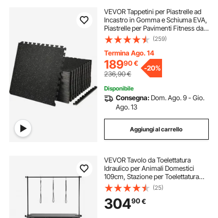
VEVOR Tappetini per Piastrelle ad
Incastro in Gomma e Schiuma EVA,
Piastrelle per Pavimenti Fitness da
25 pz con 50 Bordi, Area di
(259)
Copertura 9,3 m² Nero e Grigio, per
Palestra, Cantina, Casa, ecc.
Termina Ago. 14
189
90
€
-
20%
236,90
€
Disponibile
Consegna:
Dom. Ago. 9 - Gio.
Ago. 13
Aggiungi al carrello
VEVOR Tavolo da Toelettatura
Idraulico per Animali Domestici
109cm, Stazione per Toelettatura
per Cani Taglia Media/Piccola,
(25)
Stazione per Toelettatura Altezza
304
90
€
Regolabile, Tavolo Antiscivolo 182
kg