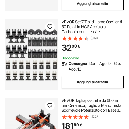
Aggiungi al carrello
VEVOR Set 7 Tipi di Lame Oscillanti
50 Pezzi in HCS Acciaio al
Carbonio per Utensile
Multifunzione Taglio per Legno
(319)
Metallo, Kit Lame Multifunzione 7
32
90
€
Tipi Sostituibili per Taglio di Metallo
Plastica
Disponibile
Consegna:
Dom. Ago. 9 - Gio.
Ago. 13
Aggiungi al carrello
VEVOR Tagliapiastrelle da 600mm
per Ceramica, Taglio a Mano Testa
Scorrevole Potenziato con Base a
Molla, Guida Angolare, Disco da
(122)
Taglio, Guida di Allineamento, per
181
99
€
Piastrelle Pavimenti Mattonelle