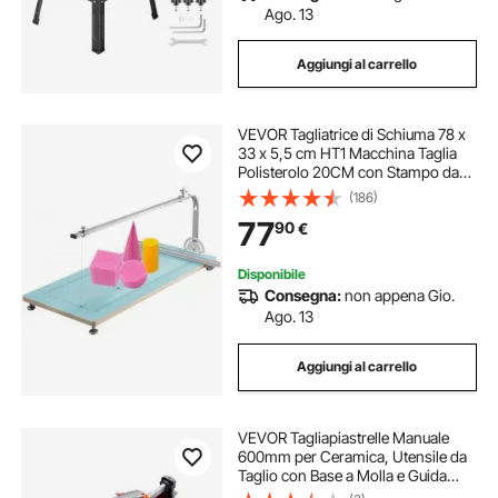
Ago. 13
Aggiungi al carrello
VEVOR Tagliatrice di Schiuma 78 x
33 x 5,5 cm HT1 Macchina Taglia
Polisterolo 20CM con Stampo da
Taglio Circolare in Fuoco MDF e
(186)
Lega per Tagliare Schiuma, Spugna,
77
90
€
Cotone Perlato, Nastro, Cartone
Disponibile
Consegna:
non appena Gio.
Ago. 13
Aggiungi al carrello
VEVOR Tagliapiastrelle Manuale
600mm per Ceramica, Utensile da
Taglio con Base a Molla e Guida
Angolare Regolabile, con Guida