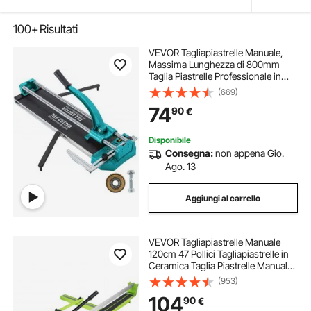
100+
Risultati
VEVOR Tagliapiastrelle Manuale,
Massima Lunghezza di 800mm
Taglia Piastrelle Professionale in
Alluminio per Tagliare Tutti Tipi di
(669)
Piastrelle, Comprese Piastrelle in
74
90
€
Ceramica e Gres Porcellanato
Disponibile
Consegna:
non appena Gio.
Ago. 13
Aggiungi al carrello
VEVOR Tagliapiastrelle Manuale
120cm 47 Pollici Tagliapiastrelle in
Ceramica Taglia Piastrelle Manuale
in Acciaio
(953)
104
90
€