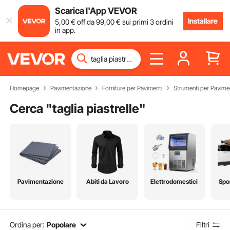
Scarica l'App VEVOR
Installare
5
,00
€
off da
99
,00
€
sui primi 3 ordini
in app.
Homepage
Pavimentazione
Forniture per Pavimenti
Strumenti per Pavime
Cerca "
taglia piastrelle
"
Pavimentazione
Abiti da Lavoro
Elettrodomestici
Spo
Ordina per:
Popolare
Filtri