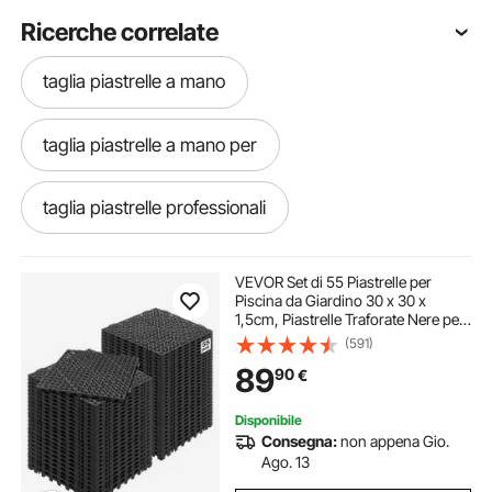
Ricerche correlate
taglia piastrelle a mano
taglia piastrelle a mano per
taglia piastrelle professionali
taglia piastrelle di precisione
VEVOR Set di 55 Piastrelle per
Piscina da Giardino 30 x 30 x
1,5cm, Piastrelle Traforate Nere per
taglia piastrelle da 600 mm
Pavimentazione Antiscivolo in PVC
(591)
a Drenaggio Rapido per Interni &
89
90
€
Esterni per Bagno Piscina Giardino
laser per taglia piastrelle
plotter taglia vinile
Disponibile
Consegna:
non appena Gio.
plotter da taglio per vinili
taglio vinile
Ago. 13