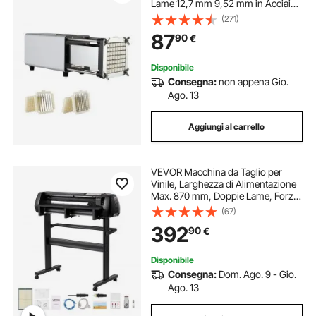
Lame 12,7 mm 9,52 mm in Acciaio
Inossidabile, Tagliapatate e
(271)
Tritatutto con Piedini Antiscivolo,
87
90
€
per Patate, Patatine Fritte, Argento
Disponibile
Consegna:
non appena Gio.
Ago. 13
Aggiungi al carrello
VEVOR Macchina da Taglio per
Vinile, Larghezza di Alimentazione
Max. 870 mm, Doppie Lame, Forza
e Velocità Regolabili, Display LED,
(67)
Stampante per Plotter da Taglio in
392
90
€
Vinile con Software Signmaster
Disponibile
Consegna:
Dom. Ago. 9 - Gio.
Ago. 13