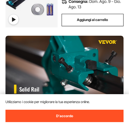
Consegna:
Dom. Ago. 9 - Gio.
Ago. 13
Aggiungi al carrello
Utilizziamo i cookie per migliorare la tua esperienza online.
VEVOR Tagliapiastrelle Manuale,
Lunghezza 1200mm Peso 26
D'accordo
Libbre Taglia Piastrelle
Professionale in Alluminio per
(2,148)
Tagliare Tutti I Tipi di Piastrelle,