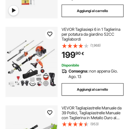
Aggiungi al carrello
VEVOR Tagliasiepi 6 in 1 Taglierina
per potatura da giardino 52CC
Tagliabordi
(1,968)
199
90
€
Disponibile
Consegna:
non appena Gio.
Ago. 13
Aggiungi al carrello
VEVOR Tagliapiastrelle Manuale da
39 Pollici, Tagliapiastrelle Manuale
con Taglierina in Metallo Duro al
Carburo di Tungsteno, Taglierina
(953)
Professionale per Plancia in Vinile,