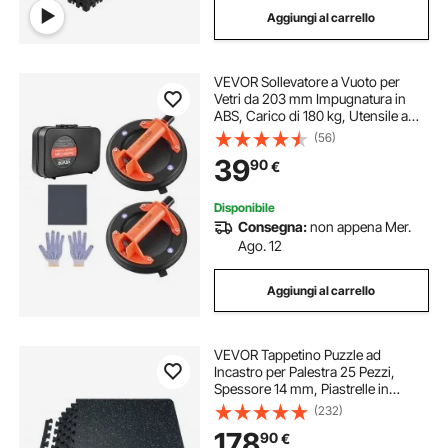
Aggiungi al carrello
plotter per taglio vinili
vinile da taglio
VEVOR Sollevatore a Vuoto per
plotter taglio vinile
plotter da taglio vinili
Vetri da 203 mm Impugnatura in
ABS, Carico di 180 kg, Utensile a
Ventosa per Piastrelle con Custodia
(56)
vinile per plotter da taglio
plotter taglio vinilo
per Trasporto per Sollevare
39
90
€
Piastrelle di Grandi Dimensioni, 2pz
Disponibile
Consegna:
non appena Mer.
Ago. 12
Aggiungi al carrello
VEVOR Tappetino Puzzle ad
Incastro per Palestra 25 Pezzi,
Spessore 14 mm, Piastrelle in
Schiuma EVA Gommata, Tappetino
(232)
da Palestra 61x61 cm, Copertura
178
90
€
9,3 m², Tappetino Ginnastica,