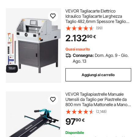
VEVOR Tagliacarte Elettrico
Idraulico Tagliacarte Larghezza
Taglio 482,6mm Spessore Taglio
80mm, Tagliacarte Elettrico
(99)
Controllo Numerico Schermo a
2.132
90
€
Tocco da 7 Pollici, Taglierina
Idraulica Automatica
Quasi esaurito
Consegna:
Dom. Ago. 9 - Gio.
Ago. 13
Aggiungi al carrello
VEVOR Tagliapiastrelle Manuale
Utensili da Taglio per Piastrelle da
800 mm Taglia Mattonelle a Mano
con Infrarossi Gres Ceramica
(2,148)
Porcellanata Larghezza di Taglio
97
90
€
Minima 25mm Spessore di Taglio
4-15mm
Disponibile