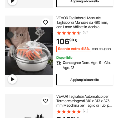
Aggiungi al carrello
VEVOR Tagliabordi Manuale,
Tagliabordi Manuale da 480 mm,
con Lame Affilate in Acciaio
Inossidabile, Macchina da Taglio
(89)
Idroponica a Umido e a Secco,
106
90
€
Taglio a Rotazione per Piante, Foglie
Sconto extra di 8%
con coupon
Disponibile
Consegna:
Dom. Ago. 9 - Gio.
Ago. 13
Aggiungi al carrello
VEVOR Tagliatubi Automatico per
Termorestringenti 810 x 313 x 375
mm Macchina per Taglio di Tubi per
Cavi, Larghezza di Taglio 1 mm a 85
(23)
mm Lunghezza 0,1 mm a 99999,9