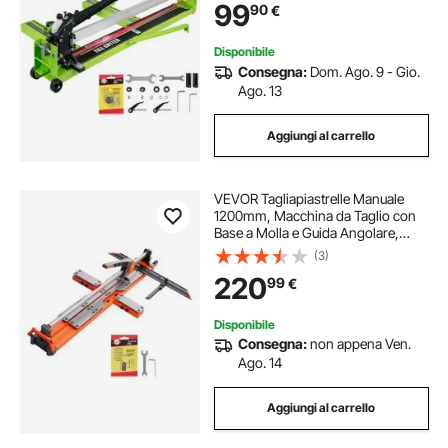
99
90
€
Guida Laser Regolabile
Disponibile
Consegna:
Dom. Ago. 9 - Gio.
Ago. 13
Aggiungi al carrello
VEVOR Tagliapiastrelle Manuale
1200mm, Macchina da Taglio con
Base a Molla e Guida Angolare,
Disco in Carburo Tungsteno, Guida
(3)
Allineamento, per Fai Da Te
220
99
€
Piastrelle in Ceramica Pavimenti
Cucine Bagni
Disponibile
Consegna:
non appena Ven.
Ago. 14
Aggiungi al carrello