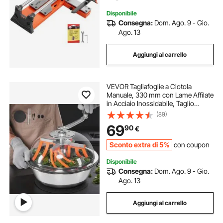
Disponibile
Consegna:
Dom. Ago. 9 - Gio.
Ago. 13
Aggiungi al carrello
VEVOR Tagliafoglie a Ciotola
Manuale, 330 mm con Lame Affilate
in Acciaio Inossidabile, Taglio
Visivo, Tagliatrice Manuale per
(89)
Foglie Gemme a Umido e a Secco,
69
90
€
Taglio a Rotazione per Piante
Sconto extra di 5%
con coupon
Disponibile
Consegna:
Dom. Ago. 9 - Gio.
Ago. 13
Aggiungi al carrello