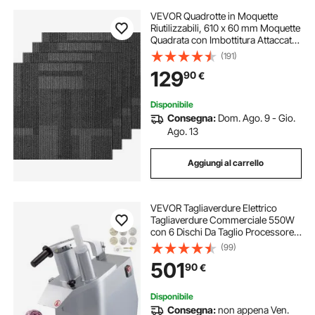
VEVOR Quadrotte in Moquette
Riutilizzabili, 610 x 60 mm Moquette
Quadrata con Imbottitura Attaccata,
Quadrotte in Moquette Morbida
(191)
Imbottita, per Camera da Letto
129
90
€
Soggiorno 24 Piastrelle, Grigio
Misto
Disponibile
Consegna:
Dom. Ago. 9 - Gio.
Ago. 13
Aggiungi al carrello
VEVOR Tagliaverdure Elettrico
Tagliaverdure Commerciale 550W
con 6 Dischi Da Taglio Processore
per verdure Tagliaverdure
(99)
Professionale
501
90
€
Disponibile
Consegna:
non appena Ven.