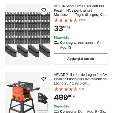
VEVOR Set di Lame Oscillanti 100
Pezzi in HCS per Utensile
Multifunzione Taglio di Legno, Kit di
Lame Multifunzione Totale 100 Pezzi
(319)
Sostituibili per Taglio Plastica Legno
33
90
€
con Scala
Disponibile
Consegna:
non appena Gio.
Ago. 13
Aggiungi al carrello
VEVOR Piallatrice del Legno 2,4 CV
Pialla da Banco per Lavorazione del
Legno 25,4 x 92,5 cm
Falegnameria Velocità 8000
(13)
giri/min con Supporto Testa di
499
90
€
Taglio Dritta 2 Lame Profondità
Taglio Regolabile
Disponibile
Consegna:
Dom. Ago. 9 - Gio.