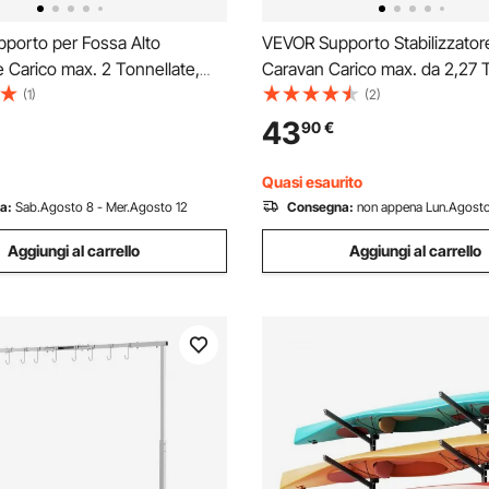
porto per Fossa Alto
VEVOR Supporto Stabilizzator
e Carico max. 2 Tonnellate,
Caravan Carico max. da 2,27 T
 di Supporto da Fossa Altezza
Set di Cavalletti da 2 Pezzi pe
(1)
(2)
 120-215 cm, Cuscinetti,
Rimorchio di Parcheggio Altez
43
90
€
per Asse di Sollevamento da
Regolabile 500-1230mm, Supp
arage
Camper Caravan
Quasi esaurito
a:
Sab.Agosto 8 - Mer.Agosto 12
Consegna:
non appena Lun.Agosto
Aggiungi al carrello
Aggiungi al carrello