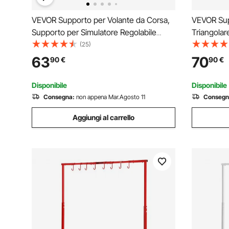
VEVOR Supporto per Volante da Corsa,
VEVOR Sup
Supporto per Simulatore Regolabile
Triangolar
Pieghevole per Logitech G29 G27 G920
Cavalletto
(25)
G923, Thrustmaster T300RS T300GT
Regolabile
63
70
90
€
90
€
T248 TS-PC TSXW Gaming Cockpit,
Supporto 
Pedali NON Incluso
Officina G
Disponibile
Disponibile
Consegna:
non appena Mar.Agosto 11
Consegn
Aggiungi al carrello