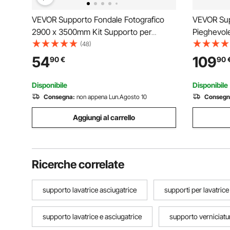
VEVOR Supporto Fondale Fotografico
VEVOR Sup
2900 x 3500mm Kit Supporto per
Pieghevole
Sfondo Fotografico Regolabile 6
Logitech 
(48)
Morsetti Borsa Trasporto, Supporto per
Thrustmas
54
109
90
€
90
Sfondo Fotografico in Studio Fotografia
T500RS, T
in Acciaio al Carbonio
Inclusi
Disponibile
Disponibile
Consegna:
non appena Lun.Agosto 10
Consegn
Aggiungi al carrello
Ricerche correlate
supporto lavatrice asciugatrice
supporti per lavatrice
supporto lavatrice e asciugatrice
supporto verniciatu