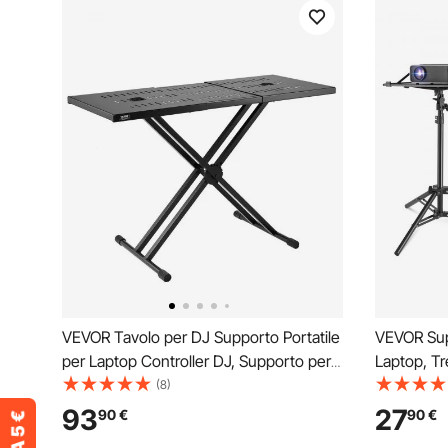
VEVOR Tavolo per DJ Supporto Portatile
VEVOR Sup
per Laptop Controller DJ, Supporto per
Laptop, Tr
DJ Set, Altezza Regolabile, Supporto per
685-1600 
(8)
Tastiera Tavolo Pieghevole a Doppia X,
per Proiet
93
27
90
€
90
€
Supporto DJ 820-1095) x 465 mm
Collo di Ci