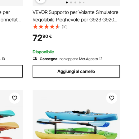
e per
VEVOR Supporto per Volante Simulatore
onnellate,
Regolabile Pieghevole per G923 G920
r Roulotte
G29 G27, Thrustmaster T300RS TX
(10)
za
F458 T500RS T3PA-PRO (F1/GT)
72
90
€
orto per
Gaming Cockpit, Simulatore di Pedaliera
Disponibile
 10
Consegna:
non appena Mer.Agosto 12
Aggiungi al carrello