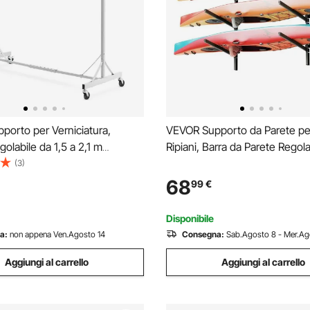
orto per Verniciatura,
VEVOR Supporto da Parete pe
golabile da 1,5 a 2,1 m
Ripiani, Barra da Parete Regola
er Carrozzeria per Auto con
Kayak, Supporto da Muro per
(3)
 Ruote Girevoli, Capacità di 30
Tavola da Surf, SUP, Uso Inte
68
99
€
icine di Riparazione Auto e
da Garage per Spiaggia Mare,
ianco
max. 136 kg
Disponibile
a:
non appena Ven.Agosto 14
Consegna:
Sab.Agosto 8 - Mer.Ag
Aggiungi al carrello
Aggiungi al carrello