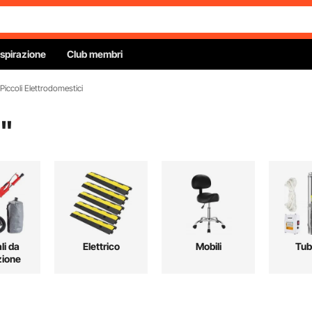
Ispirazione
Club membri
i Piccoli Elettrodomestici
"
li da
Elettrico
Mobili
Tub
zione