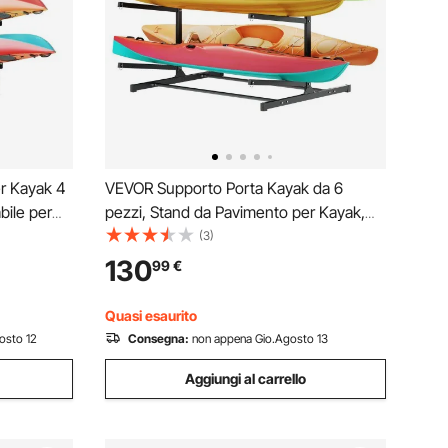
r Kayak 4
VEVOR Supporto Porta Kayak da 6
bile per
pezzi, Stand da Pavimento per Kayak,
 Canoe
Supporto da Terra Autoportante per
(3)
rno Esterno
Deposito Bifacciale Canoe Tavola da
130
99
€
 Carico
Surf SUP da Garage per Spiaggia Mare,
Carico max. 180 kg
Quasi esaurito
osto 12
Consegna:
non appena Gio.Agosto 13
Aggiungi al carrello