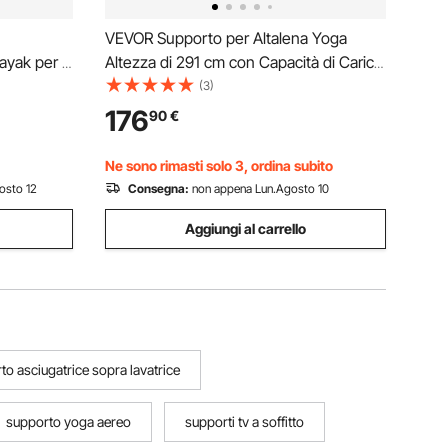
VEVOR Supporto per Altalena Yoga
ayak per 4
Altezza di 291 cm con Capacità di Carico
,
Massima di 250 kg, Struttura
(3)
k in
Triangolare, Corda Aerea e Base
176
90
€
mbottiti e
Antiscivolo; Supporto per Amaca
Multifunzionale, Solo Telaio
Ne sono rimasti solo 3, ordina subito
osto 12
Consegna:
non appena Lun.Agosto 10
Aggiungi al carrello
to asciugatrice sopra lavatrice
supporto yoga aereo
supporti tv a soffitto