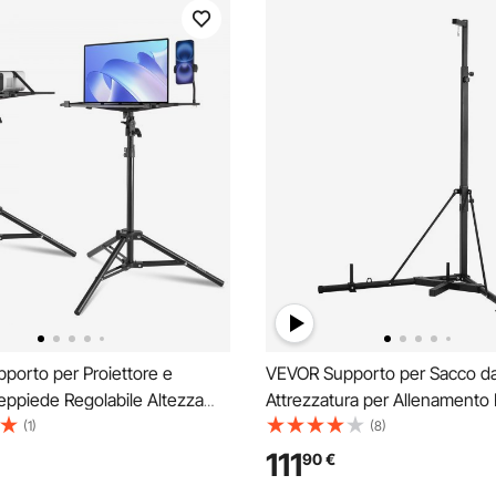
porto per Proiettore e
VEVOR Supporto per Sacco d
eppiede Regolabile Altezza
Attrezzatura per Allenamento 
mm, Supporto per Treppiede
in Altezza, Supporta 65 kg, S
(1)
(8)
tore con Vassoio e Supporto a
Indipendente con Base Appesa
111
90
€
gno, per Film all'Aperto, Casa,
Sacco per Allenamento Palest