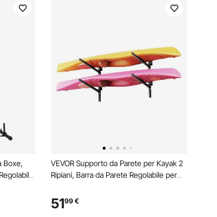
a Boxe,
VEVOR Supporto da Parete per Kayak 2
Regolabile
Ripiani, Barra da Parete Regolabile per
upporto
Kayak, Supporto da Muro per Deposito
ntita,
Canoe Tavola da Surf, SUP da Garage
51
99
€
ra Casa
per Spiaggia Mare, Carico max. 90,7 kg