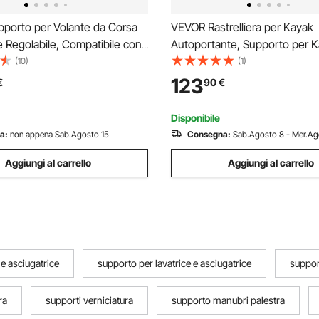
porto per Volante da Corsa
VEVOR Rastrelliera per Kayak
 Regolabile, Compatibile con
Autoportante, Supporto per K
G923, G920, G29, G27,
Paddleboard per Canoa Kayak
(10)
(1)
ter T300RS TX F458,
Supporto per Gancio per Kaya
123
€
90
€
3PA-PRO (F1/GT), Pedali NON
Acciaio Resistente con Bracci I
Larghezza Regolabile
Disponibile
a:
non appena Sab.Agosto 15
Consegna:
Sab.Agosto 8 - Mer.Ag
Aggiungi al carrello
Aggiungi al carrello
 e asciugatrice
supporto per lavatrice e asciugatrice
suppor
ra
supporti verniciatura
supporto manubri palestra