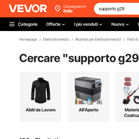
Consegnare in
Italia
Categorie
Offerte
I più venduti
Nuovo
Homepage
Elettrodomestici
Ricambi per Elettrodomestici
Parti d
Cercare "
supporto g29
Abiti da Lavoro
All'Aperto
Materia
Costru