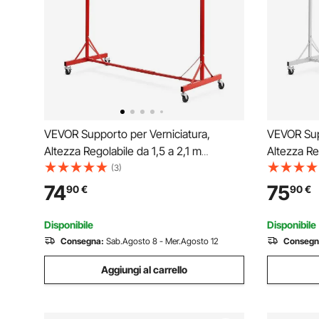
VEVOR Supporto per Verniciatura,
VEVOR Supp
Altezza Regolabile da 1,5 a 2,1 m
Altezza Re
Supporto per Carrozzeria per Auto con
Supporto p
(3)
8 Ganci, 4 Ruote Girevoli, Capacità di 30
8 Ganci, 4
74
75
90
€
90
€
kg per Officine di Riparazione Auto e
kg per Off
Garage, Rosso
Garage, B
Disponibile
Disponibile
Consegna:
Sab.Agosto 8 - Mer.Agosto 12
Consegn
Aggiungi al carrello