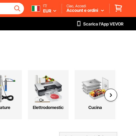
IT/
Ciao, Accedi
Account e ordini
EUR
Scarica l'App VEVOR
ature
Elettrodomestici
Cucina
Au