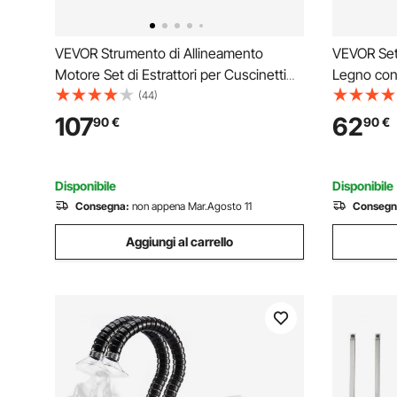
VEVOR Strumento di Allineamento
VEVOR Set
Motore Set di Estrattori per Cuscinetti
Legno con 
Cardanici Mercruiser, Compatibili con
Reversibil
(44)
Campane Mercruiser, OMC, Volvo
Bifacciale
107
62
90
€
90
€
Cobra, Strumento Espansore per
Cassa, Ban
Soffietti di Tenuta
Bambini
Disponibile
Disponibile
Consegna:
non appena Mar.Agosto 11
Consegn
Aggiungi al carrello