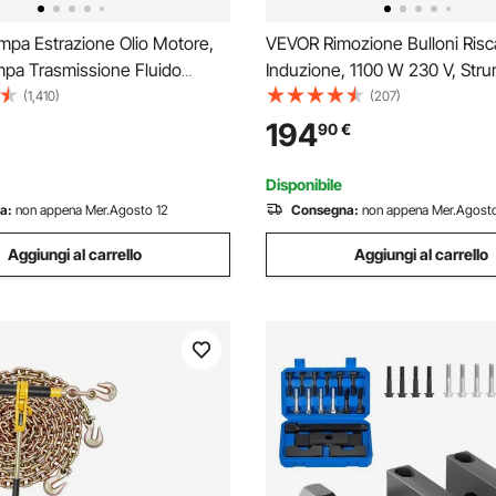
pa Estrazione Olio Motore,
VEVOR Rimozione Bulloni Risc
ompa Trasmissione Fluido
Induzione, 1100 W 230 V, Str
 di Olio, 10L ATF Kit Cambio
Portatile per la Rimozione di D
(1,410)
(207)
ale Sistema di Riempimento
Macchina Riscaldante per la 
194
90
€
 Liquido Strumento con 14
di Viti Arrugginite, con 10 Bob
i Comuni
Scatola
Disponibile
a:
non appena Mer.Agosto 12
Consegna:
non appena Mer.Agosto
Aggiungi al carrello
Aggiungi al carrello