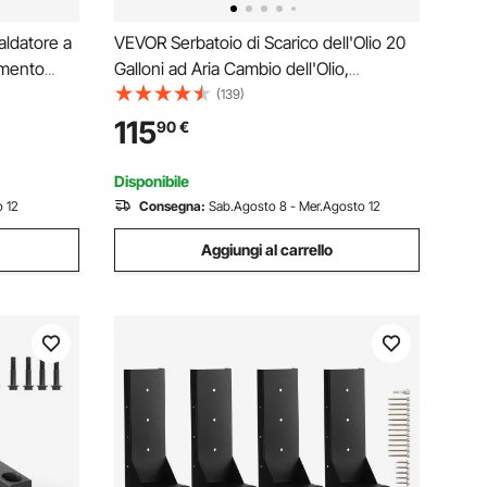
aldatore a
VEVOR Serbatoio di Scarico dell'Olio 20
umento
Galloni ad Aria Cambio dell'Olio,
adi, Mini
Drenaggio del Trasferimento del
(139)
Rimozione
Carburante Fluido Imbuto Regolabile in
115
90
€
ine e
Altezza, con Valvola di Regolazione della
Pressione
Disponibile
 12
Consegna:
Sab.Agosto 8 - Mer.Agosto 12
Aggiungi al carrello