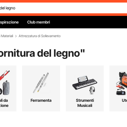
Ispirazione
Club membri
 Materiali
Attrezzatura di Sollevamento
ornitura del legno
"
li da
Ferramenta
Strumenti
Ute
zione
Musicali