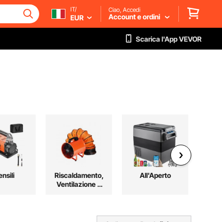
IT/
Ciao, Accedi
Account e ordini
EUR
Scarica l'App VEVOR
nsili
Riscaldamento,
All'Aperto
Ventilazione e
Raffreddamento