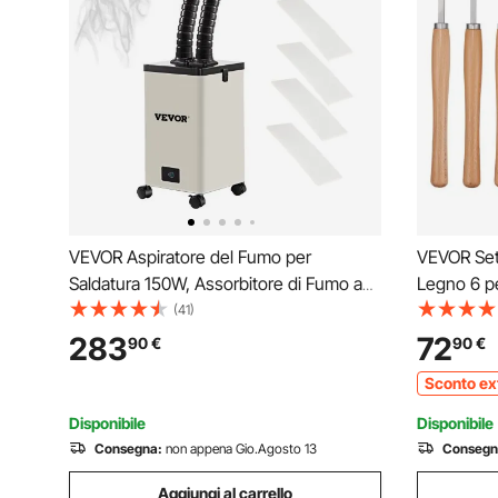
VEVOR Aspiratore del Fumo per
VEVOR Set 
Saldatura 150W, Assorbitore di Fumo a
Legno 6 pe
Saldare con Filtri a 3 Stadi, Estrattore di
Utensili pe
(41)
Saldatura del Fumo per Stazione di
Strumenti 
283
72
90
€
90
€
Saldatura, Depuratore per Saldatura
Legno Fai 
Sconto ex
Capo Singolo
Disponibile
Disponibile
Consegna:
non appena Gio.Agosto 13
Consegn
Aggiungi al carrello