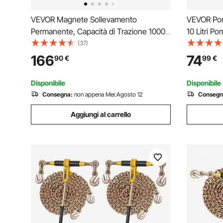
VEVOR Magnete Sollevamento
VEVOR Pom
Permanente, Capacità di Trazione 1000
10 Litri P
kg, Supporto Magnetico al Neodimio
Estrattore
(37)
N42, con Maniglia di Rilascio Gancio in
Olio Manu
166
74
90
€
99
€
Acciaio, Strumento per Movimentazione
Pompa del
di Parti in Lamiera
Adattator
Disponibile
Disponibile
Consegna:
non appena Mer.Agosto 12
Consegn
Aggiungi al carrello