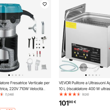
latore Fresatrice Verticale per
VEVOR Pulitore a Ultrasuoni A
trica, 220V 710W Velocità
10 L (riscaldatore 400 W ultr
0 RPM Fresatrice Rifilatore
W) Pulitore a Ultrasuoni da La
(1,048)
(626)
one per Scanalatura del
Digitale con Temporizzatore d
101
90
€
matura di Bordi, Intaglio del
Riscaldatore per Pulizia di Parti