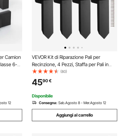
per Camion
VEVOR Kit di Riparazione Pali per
Classe 6-8,
Recinzione, 4 Pezzi, Staffa per Pali in
e del Giogo
Acciaio, Interno 89 x 89 mm, Picchetto di
(80)
trazione
Ancoraggio a Terra per Riparare Pali di
45
90
€
Recinzione in Legno Appoggiati o Rotti
Disponibile
osto 12
Consegna:
Sab.Agosto 8 - Mer.Agosto 12
Aggiungi al carrello