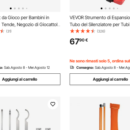
 da Gioco per Bambini in
VEVOR Strumento di Espansio
Tende, Negozio di Giocattoli
Tubo del Silenziatore per Tubi
e, Negozio di Alimentari
a 4-1/4", Kit Espansore del Tu
(31)
(326)
 con Lavagna e Registratore di
Coda da 8 Pezzi, kit Allarga T
67
90
€
carella del Mercato per
Scarico di Acciaio e Lega Allu
39x29x9 cm
Ne sono rimasti solo 5, ordina su
a:
Sab.Agosto 8 - Mer.Agosto 12
Consegna:
Sab.Agosto 8 - Mer.Ag
Aggiungi al carrello
Aggiungi al carrello