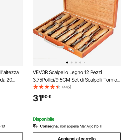
l'altezza
VEVOR Scalpello Legno 12 Pezzi
 da 20
3,75Pollici/9.5CM Set di Scalpelli Tornio
Legno Scalpello per Tornitura del Legno
(445)
e
Intaglio Del Legno con Manici in Legno
31
90
€
onduttivo
Disponibile
 10
Consegna:
non appena Mar.Agosto 11
Aggiungi al carrello