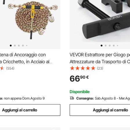
ena di Ancoraggio con
VEVOR Estrattore per Giogo 
 Cricchetto, in Acciaio al
Attrezzature da Trasporto di 
 G80, Carico di Lavoro di
Kit di Strumenti per Rimozion
(554)
(23)
l Legatore a Cricchetto, 2 Set
per Impieghi Gravosi, Kit di Es
66
90
€
 Leganti per il Trasporto, il
Automobilistica
mento
Disponibile
a:
non appena Dom.Agosto 9
Consegna:
Sab.Agosto 8 - Mer.Ag
Aggiungi al carrello
Aggiungi al carrello