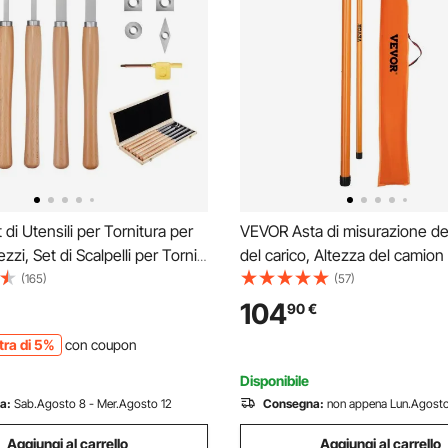
di Utensili per Tornitura per
VEVOR Asta di misurazione del
zzi, Set di Scalpelli per Tornio
del carico, Altezza del camion
r Sgrossatura Finitura, Set di
pollici in fibra di vetro con asta
(165)
(57)
per Tornitura Lavorazione del
regolabile, Asta di misurazion
104
90
€
da te
dell'altezza del camion non c
tra di 5%
con coupon
Disponibile
a:
Sab.Agosto 8 - Mer.Agosto 12
Consegna:
non appena Lun.Agosto
Aggiungi al carrello
Aggiungi al carrello