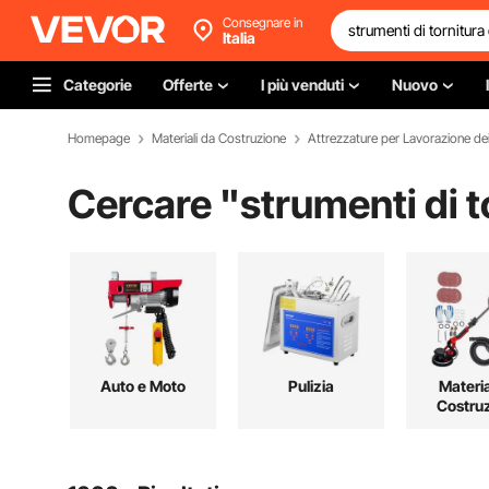
Consegnare in
Italia
Categorie
Offerte
I più venduti
Nuovo
Homepage
Materiali da Costruzione
Attrezzature per Lavorazione dei
Cercare "
strumenti di t
Auto e Moto
Pulizia
Materia
Costru