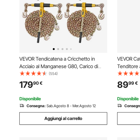
VEVOR Tendicatena a Cricchetto in
VEVOR Cat
Acciaio al Manganese G80, Carico di
Tenditore a
Lavoro di 3600 kg del Legatore a
Manganese
(554)
Cricchetto, 4 Set di Catene e Leganti,
3600 kg de
179
89
90
€
99
€
Legatori a Catena per il Trasporto, il
di Catene e
Disboscamento
Disbosca
Disponibile
Disponibile
Consegna:
Sab.Agosto 8 - Mer.Agosto 12
Consegn
Aggiungi al carrello