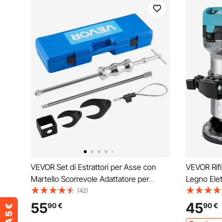
VEVOR Set di Estrattori per Asse con
VEVOR Rifi
Martello Scorrevole Adattatore per
Legno Elet
Forcella Giunto, Kit di Strumenti per
13000-3300
(42)
Rimozione del Giunto Set di Estrattori
Multifunzi
55
45
90
€
90
€
per Assali a Trazione Anteriore
Legno, For