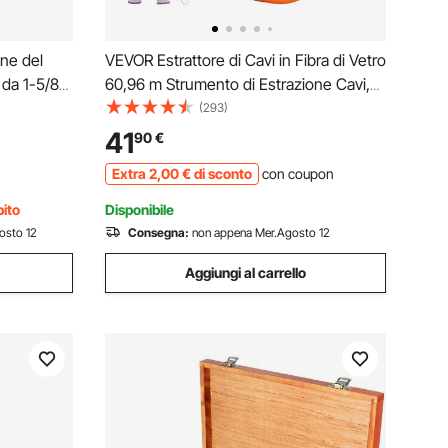
ne del
VEVOR Estrattore di Cavi in Fibra di Vetro
 da 1-5/8"
60,96 m Strumento di Estrazione Cavi,
bo di
Diametro del Nastro di Pesce 4,7 mm
(293)
ubo di
con Alloggiamento e Maniglia
41
90
€
minio
Ottimizzati, per Condotti Elettrici, Non
Extra
2
,00
€
di sconto
con coupon
Conduttivi
bito
Disponibile
osto 12
Consegna:
non appena Mer.Agosto 12
Aggiungi al carrello