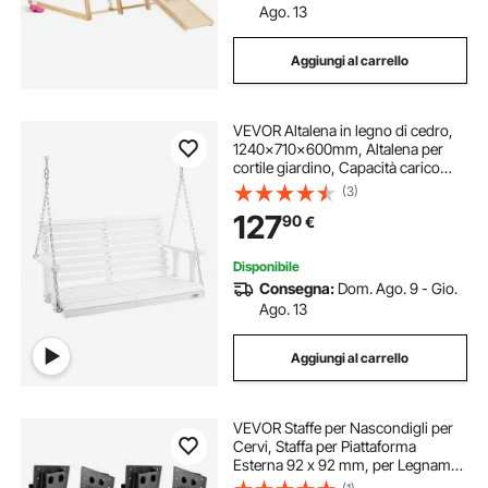
Ago. 13
Aggiungi al carrello
VEVOR Altalena in legno di cedro,
1240x710x600mm, Altalena per
cortile giardino, Capacità carico
circa 400 kg, con Panca sedia a
(3)
dondolo con catene sospese uso
127
90
€
esterno, bianca
Disponibile
Consegna:
Dom. Ago. 9 - Gio.
Ago. 13
Aggiungi al carrello
VEVOR Staffe per Nascondigli per
Cervi, Staffa per Piattaforma
Esterna 92 x 92 mm, per Legname
88,9x88,9 mm, per Elevatore in