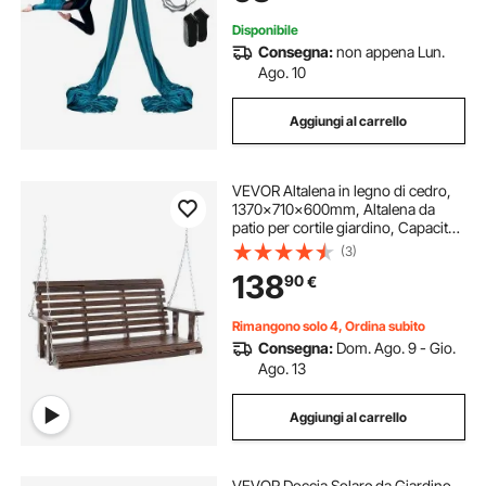
Disponibile
Consegna:
non appena Lun.
Ago. 10
Aggiungi al carrello
VEVOR Altalena in legno di cedro,
1370x710x600mm, Altalena da
patio per cortile giardino, Capacità
carico circa 400 kg, con Panca
(3)
sedia a dondolo catene sospese
138
90
€
per uso esterno, marrone
Rimangono solo 4, Ordina subito
Consegna:
Dom. Ago. 9 - Gio.
Ago. 13
Aggiungi al carrello
VEVOR Doccia Solare da Giardino