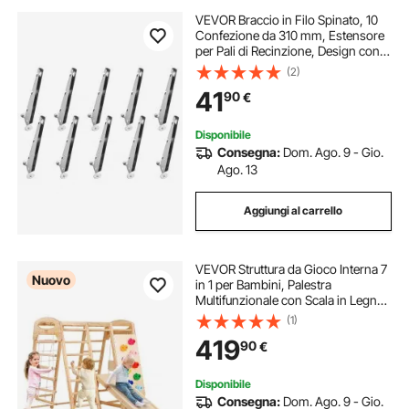
VEVOR Braccio in Filo Spinato, 10
Confezione da 310 mm, Estensore
per Pali di Recinzione, Design con
Staffa a U, Estensore per Altezza
(2)
Recinzione in Acciaio Zincato, per
41
90
€
Legno e Cemento
Disponibile
Consegna:
Dom. Ago. 9 - Gio.
Ago. 13
Aggiungi al carrello
VEVOR Struttura da Gioco Interna 7
Nuovo
in 1 per Bambini, Palestra
Multifunzionale con Scala in Legno
e Corda Altalena Sbarra Scivolo
(1)
Parete da Arrampicata, per
419
90
€
Divertimento al Coperto con Più
Bambini
Disponibile
Consegna:
Dom. Ago. 9 - Gio.