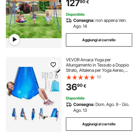
127
90
€
A Resistente e Corda Regolabile
Disponibile
Consegna:
non appena Ven.
Ago. 14
Aggiungi al carrello
VEVOR Amaca Yoga per
Allungamento in Tessuto a Doppio
Strato, Altalena per Yoga Aereo,
con Sospensione Rotante a 360° e
(5)
Capacità di Carico Massima di
36
90
€
136,07 kg, Altalene Sospese
Multicolore Azzurro
Disponibile
Consegna:
Dom. Ago. 9 - Gio.
Ago. 13
Aggiungi al carrello