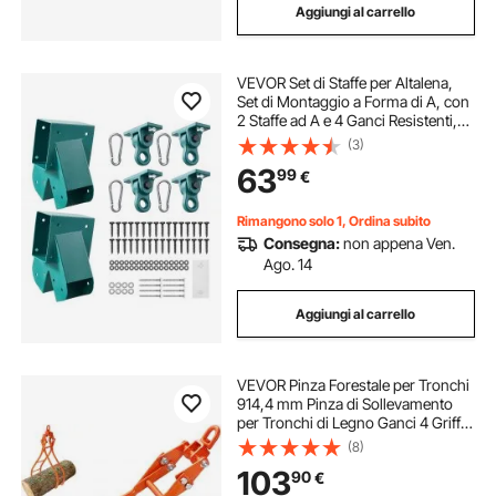
Aggiungi al carrello
VEVOR Set di Staffe per Altalena,
Set di Montaggio a Forma di A, con
2 Staffe ad A e 4 Ganci Resistenti,
Capacità di Carico di 567 kg per
(3)
Pezzo, per Parco Giochi, Giardino e
63
99
€
Attrezzature da Esterno
Rimangono solo 1, Ordina subito
Consegna:
non appena Ven.
Ago. 14
Aggiungi al carrello
VEVOR Pinza Forestale per Tronchi
914,4 mm Pinza di Sollevamento
per Tronchi di Legno Ganci 4 Griffe
Girevoli Portata max. 1500 kg Pinza
(8)
per Legno in Acciaio per Trattori
103
90
€
Camion ATV Carrelli Elevatori