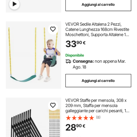
Aggiungi al carrello
VEVOR Sedile Altalena 2 Pezzi,
Catene Lunghezza 168cm Rivestite
Moschettoni, Supporta Altalene 136
kg, Sostituzione per Altalena da
33
90
€
Esterno, Accessori Altalena per
Bambini, Esterno Interno, Verde
Disponibile
Consegna:
non appena Mar.
Ago. 18
Aggiungi al carrello
VEVOR Staffe per mensola, 308 x
209 mm, Staffa per mensola
galleggiante per carichi pesanti, 10
pezzi, Staffa per mensola
(8)
triangolare nera opaca spessa 3
28
90
€
mm, Acciaio con capacità carico
72,6 kg