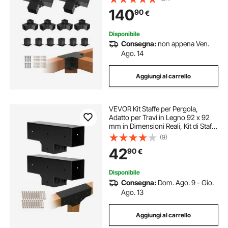
Pezzi con 6 Basi per Pali, per
140
90
€
Pergole Esterne, Gazebo,
Capannoni
Disponibile
Consegna:
non appena Ven.
Ago. 14
Aggiungi al carrello
VEVOR Kit Staffe per Pergola,
Adatto per Travi in Legno 92 x 92
mm in Dimensioni Reali, Kit di Staffe
per Gazebo in Legno Fai da Te a 3
(9)
Vie con Viti, Confezione 2, per
42
90
€
Banchetti per Feste all'Aperto
Disponibile
Consegna:
Dom. Ago. 9 - Gio.
Ago. 13
Aggiungi al carrello