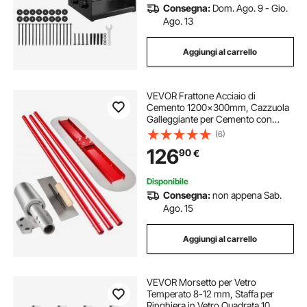
Consegna:
Dom. Ago. 9 - Gio.
Ago. 13
Aggiungi al carrello
VEVOR Frattone Acciaio di
Cemento 1200x300mm, Cazzuola
Galleggiante per Cemento con
Staffa Galleggiante Regolabile e
(6)
Flessibile, Kit Completa Frattazzo
126
90
€
da Mura Pavimento Sbucciatura
Stucco
Disponibile
Consegna:
non appena Sab.
Ago. 15
Aggiungi al carrello
VEVOR Morsetto per Vetro
Temperato 8-12 mm, Staffa per
Ringhiera in Vetro Quadrata 10