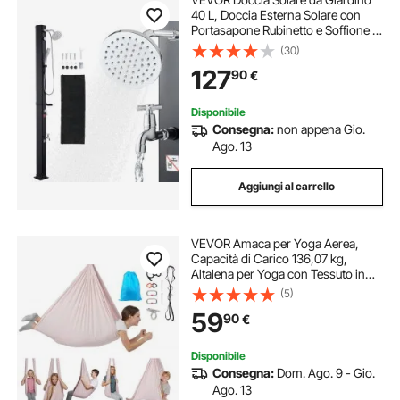
40 L, Doccia Esterna Solare con
Portasapone Rubinetto e Soffione a
Pioggia Regolabile, Altezza 205 cm,
(30)
Regolazione Acqua Calda e Fredda,
127
90
€
Uso in Piscina Campeggio, Nero
Disponibile
Consegna:
non appena Gio.
Ago. 13
Aggiungi al carrello
VEVOR Amaca per Yoga Aerea,
Capacità di Carico 136,07 kg,
Altalena per Yoga con Tessuto in
Nylon, Corda a Margherita e Borsa
(5)
con Cerniera in PE, Altalena da
59
90
€
Ginnastica a Doppia Funzione Rosa
Disponibile
Consegna:
Dom. Ago. 9 - Gio.
Ago. 13