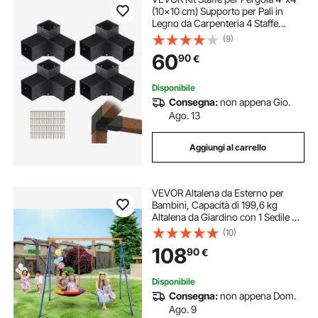
(10x10 cm) Supporto per Pali in
Legno da Carpenteria 4 Staffe
Angolari a 3 Vie Kit per Travi Fai da
(9)
Te per Gazebo, Pergolati da Patio,
60
90
€
Cabine, Kit Staffe per Pergola 4 pz
Disponibile
Consegna:
non appena Gio.
Ago. 13
Aggiungi al carrello
VEVOR Altalena da Esterno per
Bambini, Capacità di 199,6 kg
Altalena da Giardino con 1 Sedile da
Altalena a Piattino, 1 Sedile da
(10)
Altalena con Cintura, con Telaio ad
108
90
€
A Resistente e Corda Regolabile
Disponibile
Consegna:
non appena Dom.
Ago. 9