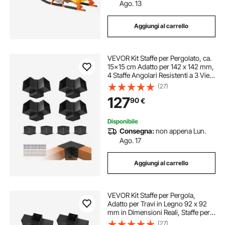
Ago. 13
Aggiungi al carrello
VEVOR Kit Staffe per Pergolato, ca.
15x15 cm Adatto per 142 x 142 mm,
4 Staffe Angolari Resistenti a 3 Vie,
Kit Base per Pali in Legno, Travi in
(27)
Legno di Facile Installazione per
127
90
€
Gazebo, Baita
Disponibile
Consegna:
non appena Lun.
Ago. 17
Aggiungi al carrello
VEVOR Kit Staffe per Pergola,
Adatto per Travi in Legno 92 x 92
mm in Dimensioni Reali, Staffe per
Gazebo a 3 Vie, 4 Pezzi e 4 Vie, 2
(27)