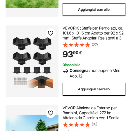
Aggiungi al carrello
VEVOR Kit Staffe per Pergolato, ca.
101,6 x 101,6 cm Adatto per 92 x 92
mm, Staffe Angolari Resistenti a 3
Vie, Kit Base per Pali in Legno, Travi
(27)
in Legno di Facile Installazione per
93
90
€
Gazebo, Baita
Disponibile
Consegna:
non appena Mer.
Ago. 12
Aggiungi al carrello
VEVOR Altalena da Esterno per
Bambini, Capacità di 272 kg
Altalena da Giardino con 1 Sedile da
Altalena a Piattino, 2 Sedili da
(10)
Altalena con Cintura, con Telaio ad