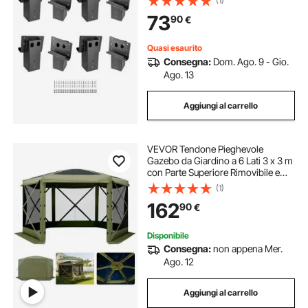
(1)
Acciaio, Capacità 1000 kg,
73
90
€
Nascondigli per Cervi, 8 Pezzi
Quasi esaurito
Consegna:
Dom. Ago. 9 - Gio.
Ago. 13
Aggiungi al carrello
VEVOR Tendone Pieghevole
Gazebo da Giardino a 6 Lati 3 x 3 m
con Parte Superiore Rimovibile e
Borsa per il Trasporto, Montaggio
(1)
Rapido e Anti-Morsi, Riparo Solare
162
90
€
per 8 Persone, Verde
Disponibile
Consegna:
non appena Mer.
Ago. 12
Aggiungi al carrello