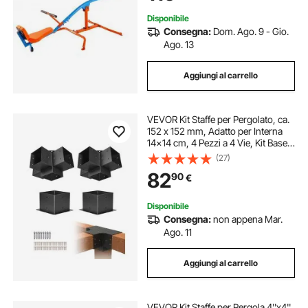
Disponibile
Consegna:
Dom. Ago. 9 - Gio.
Ago. 13
Aggiungi al carrello
VEVOR Kit Staffe per Pergolato, ca.
152 x 152 mm, Adatto per Interna
14x14 cm, 4 Pezzi a 4 Vie, Kit Base
per Pali in Legno, Travi in Legno di
(27)
Facile Installazione per Gazebo,
82
90
€
Pergola da Giardino
Disponibile
Consegna:
non appena Mar.
Ago. 11
Aggiungi al carrello
VEVOR Kit Staffe per Pergola 4''x4''