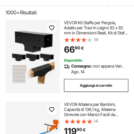
1000+
Risultati
VEVOR Kit Staffe per Pergola,
Adatto per Travi in Legno 92 x 92
mm in Dimensioni Reali, Kit di Staffe
per Gazebo in Legno Fai da Te a 3
(9)
Vie con Viti, Confezione 4, per
66
90
€
Banchetti per Feste all'Aperto
Disponibile
Consegna:
non appena Ven.
Ago. 14
Aggiungi al carrello
VEVOR Altalena per Bambini,
Capacità di 136,1 kg, Altalena
Girevole con Manici Facili da
Impugnare, Attrezzatura da Parco
(4)
Giochi all'Aperto, Giocattoli da
119
90
€
Esterno, Girevole a 360 Gradi