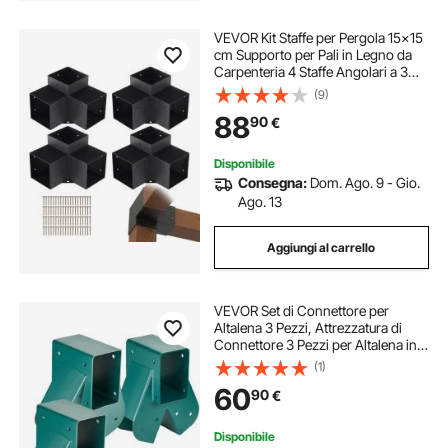
VEVOR Kit Staffe per Pergola 15x15
cm Supporto per Pali in Legno da
Carpenteria 4 Staffe Angolari a 3
Vie Kit per Travi Fai da Te per
(9)
Gazebo, Pergolati da Patio, Cabine,
88
90
€
Kit Staffe per Pergola 4 pz
Disponibile
Consegna:
Dom. Ago. 9 - Gio.
Ago. 13
Aggiungi al carrello
VEVOR Set di Connettore per
Altalena 3 Pezzi, Attrezzatura di
Connettore 3 Pezzi per Altalena in
Acciaio al Carbonio Supporto
(1)
Medio per Trave in Legno Palo
60
90
€
Accessori di Montaggio 10,2 x 10,2
cm, Verde
Disponibile