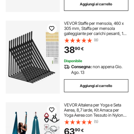
Aggiungi al carrello
VEVOR Staffe per mensola, 460 x
305 mm, Staffa per mensola
galleggiante per carichi pesanti, 12
pezzi, Staffa per mensola
(8)
triangolare nera opaca spessa 3
38
90
€
mm, Acciaio con capacità carico
72,6kg
Disponibile
Consegna:
non appena Gio.
Ago. 13
Aggiungi al carrello
VEVOR Altalena per Yoga e Seta
Aerea, 8,7 iarde, Kit Amaca per
Yoga Aerea con Tessuto in Nylon
da 100 g/m², Hardware Completo
(5)
per L'attrezzatura e Guida di
63
90
€
Installazione Facile, Verde