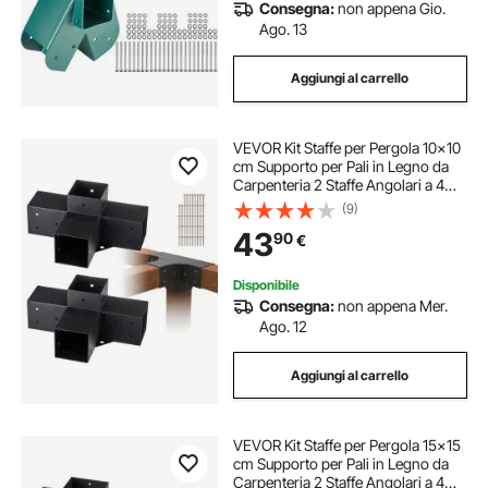
Consegna:
non appena Gio.
Ago. 13
Aggiungi al carrello
VEVOR Kit Staffe per Pergola 10x10
cm Supporto per Pali in Legno da
Carpenteria 2 Staffe Angolari a 4
Vie Kit per Travi Fai da Te per
(9)
Gazebo, Pergolati da Patio, Cabine,
43
90
€
Kit Staffe per Pergola 2 pz
Disponibile
Consegna:
non appena Mer.
Ago. 12
Aggiungi al carrello
VEVOR Kit Staffe per Pergola 15x15
cm Supporto per Pali in Legno da
Carpenteria 2 Staffe Angolari a 4