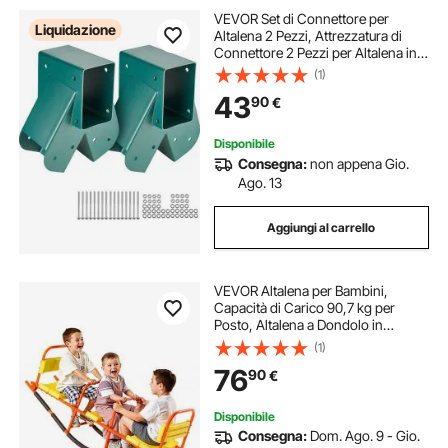
VEVOR Set di Connettore per
Liquidazione
Altalena 2 Pezzi, Attrezzatura di
Connettore 2 Pezzi per Altalena in
Acciaio al Carbonio Supporto
(1)
Medio per Trave in Legno Palo
43
90
€
Accessori di Montaggio 10,2 x 10,2
cm, Verde
Disponibile
Consegna:
non appena Gio.
Ago. 13
Aggiungi al carrello
VEVOR Altalena per Bambini,
Capacità di Carico 90,7 kg per
Posto, Altalena a Dondolo in
Metallo con Maniglie, Attrezzatura
(1)
da Gioco per Esterni per Prato,
76
90
€
Cortile, Parco Giochi, 3 Posti
Disponibile
Consegna:
Dom. Ago. 9 - Gio.