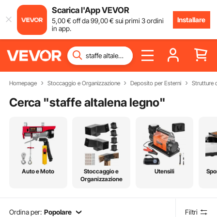
Scarica l'App VEVOR
Installare
5
,00
€
off da
99
,00
€
sui primi 3 ordini
in app.
Homepage
Stoccaggio e Organizzazione
Deposito per Esterni
Strutture
Cerca "
staffe altalena legno
"
Auto e Moto
Stoccaggio e
Utensili
Spo
Organizzazione
Ordina per:
Popolare
Filtri