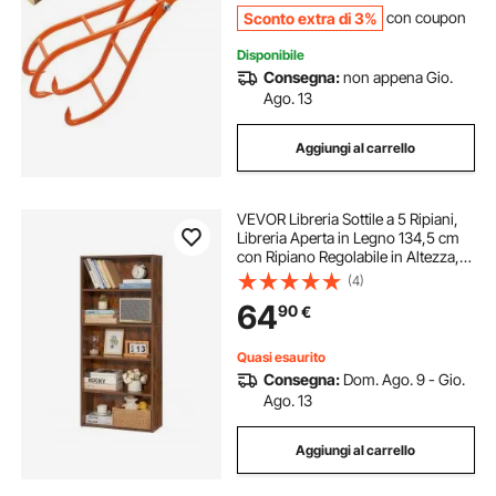
Sconto extra di 3%
con coupon
Disponibile
Consegna:
non appena Gio.
Ago. 13
Aggiungi al carrello
VEVOR Libreria Sottile a 5 Ripiani,
Libreria Aperta in Legno 134,5 cm
con Ripiano Regolabile in Altezza,
Espositore da Pavimento Alto
(4)
Autoportante, Scaffale per
64
90
€
Biblioteca, Soggiorno, Ufficio,
Marrone
Quasi esaurito
Consegna:
Dom. Ago. 9 - Gio.
Ago. 13
Aggiungi al carrello