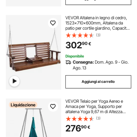
VEVOR Altalena in legno di cedro,
1523x710x600mm, Altalena da
patio per cortile giardino, Capacità
carico circa 400 kg, con Panca
(3)
sedia a dondolo catene sospese
302
90
€
per uso esterno, marrone
Disponibile
Consegna:
Dom. Ago. 9 - Gio.
Ago. 13
Aggiungi al carrello
VEVOR Telaio per Yoga Aereo e
Liquidazione
Amaca per Yoga, Supporto per
altalena Yoga 9,67 m di Altezza
Viene fornito con Amaca per Aerea
(3)
da 6,6 iarde, Capacità di Carico
276
90
€
Massima di 551,15 libbre Verde