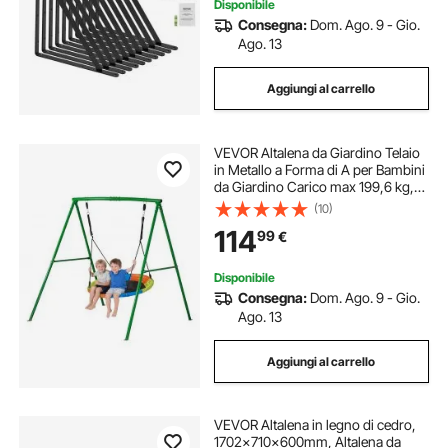
Disponibile
Consegna:
Dom. Ago. 9 - Gio.
Ago. 13
Aggiungi al carrello
VEVOR Altalena da Giardino Telaio
in Metallo a Forma di A per Bambini
da Giardino Carico max 199,6 kg,
Altalena a Disco Seduta Rotonda
(10)
Diametro 101,6 cm da Esterno
114
99
€
Cortile Parco, Verde e Colorata
Disponibile
Consegna:
Dom. Ago. 9 - Gio.
Ago. 13
Aggiungi al carrello
VEVOR Altalena in legno di cedro,
1702x710x600mm, Altalena da