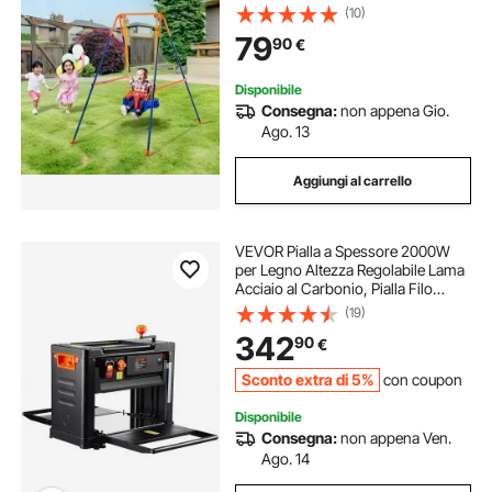
Metallo Pieghevole, Facile da
(10)
Montare, per Bambini 3 a 6 Anni,
79
90
€
Giovani 6 a 10 Anni, Adolescenti
10+
Disponibile
Consegna:
non appena Gio.
Ago. 13
Aggiungi al carrello
VEVOR Pialla a Spessore 2000W
per Legno Altezza Regolabile Lama
Acciaio al Carbonio, Pialla Filo
Spessore da 15A Velocità 23500
(19)
giri/min Larghezza max. 33 cm per
342
90
€
Lavorazione di Legno da
Falegnameria
Sconto extra di 5%
con coupon
Disponibile
Consegna:
non appena Ven.
Ago. 14