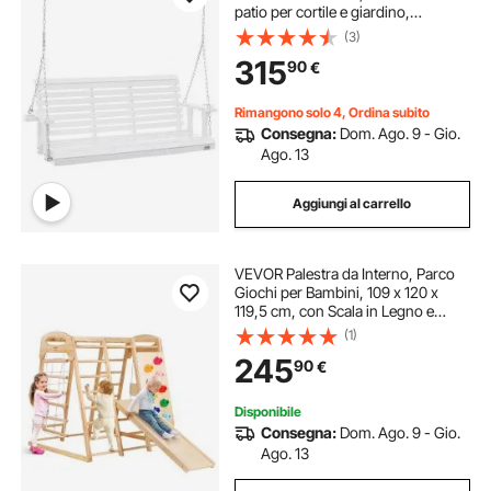
patio per cortile e giardino,
Capacità carico circa 400 kg, con
(3)
Panca sedia a dondolo catene
315
90
€
sospese per uso esterno, bianca
Rimangono solo 4, Ordina subito
Consegna:
Dom. Ago. 9 - Gio.
Ago. 13
Aggiungi al carrello
VEVOR Palestra da Interno, Parco
Giochi per Bambini, 109 x 120 x
119,5 cm, con Scala in Legno e
Corda, Scala a Rete, Altalena, Barra
(1)
di Scimmia, Scivolo, Parete da
245
90
€
Arrampicata, Giocattoli in Legno
Disponibile
Consegna:
Dom. Ago. 9 - Gio.
Ago. 13