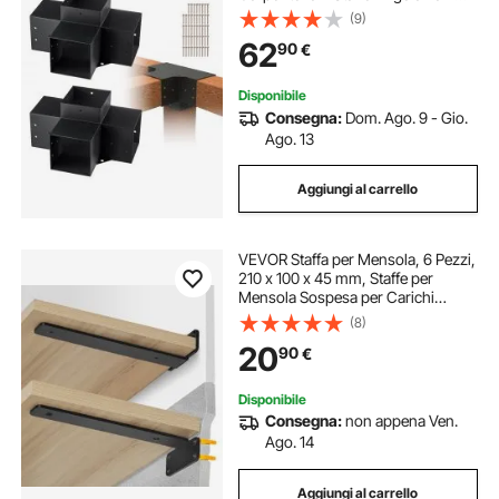
Vie Kit per Travi Fai da Te per
(9)
Gazebo, Pergolati da Patio, Cabine,
62
90
€
Kit Staffe per Pergola 2 pz
Disponibile
Consegna:
Dom. Ago. 9 - Gio.
Ago. 13
Aggiungi al carrello
VEVOR Staffa per Mensola, 6 Pezzi,
210 x 100 x 45 mm, Staffe per
Mensola Sospesa per Carichi
Pesanti Staffa per Mensola a L,
(8)
Opaca Spessa 5 mm, Staffa in
20
90
€
Acciaio Capacità di Carico di 72,6
kg, Nero
Disponibile
Consegna:
non appena Ven.
Ago. 14
Aggiungi al carrello