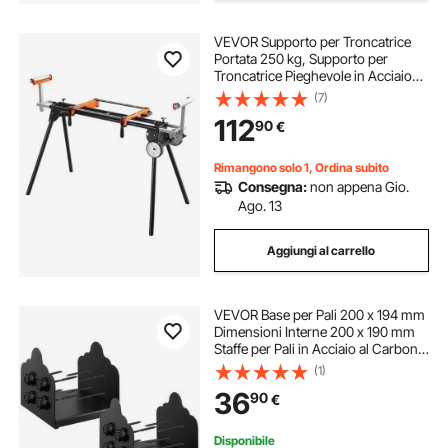
VEVOR Supporto per Troncatrice
Portata 250 kg, Supporto per
Troncatrice Pieghevole in Acciaio
con Staffe di Montaggio in Un
(7)
Pezzo, Altezza e Lunghezza
112
90
€
Regolabili, Supporto per Troncatrice
Portatile
Rimangono solo 1, Ordina subito
Consegna:
non appena Gio.
Ago. 13
Aggiungi al carrello
VEVOR Base per Pali 200 x 194 mm
Dimensioni Interne 200 x 190 mm
Staffe per Pali in Acciaio al Carbonio
per Impieghi Gravosi, per Supporto
(1)
Ringhiera per Gazebo, Piastra di
36
90
€
Base per Ponte, 2 PZ, Nero
Disponibile