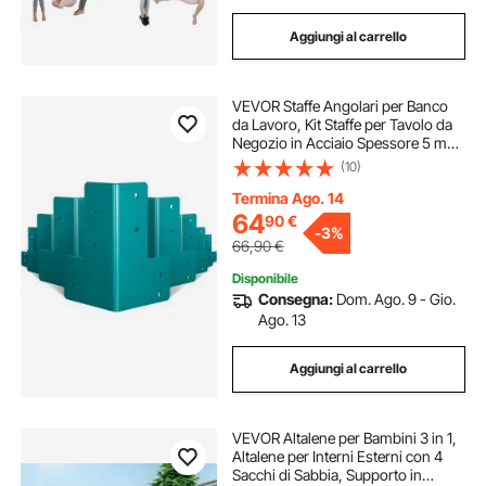
Aggiungi al carrello
VEVOR Staffe Angolari per Banco
da Lavoro, Kit Staffe per Tavolo da
Negozio in Acciaio Spessore 5 mm,
Kit Staffe per Banco da Lavoro da 8
(10)
Pezzi, Staffe Angolari con Kit
Hardware, Fai da Te
Termina Ago. 14
64
90
€
-
3%
66,90
€
Disponibile
Consegna:
Dom. Ago. 9 - Gio.
Ago. 13
Aggiungi al carrello
VEVOR Altalene per Bambini 3 in 1,
Altalene per Interni Esterni con 4
Sacchi di Sabbia, Supporto in