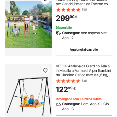
per Carichi Pesanti da Esterno con
2 Altalene, Barra a Trapezio, Scala
(10)
da Arrampicata, Capacità di 200 kg
299
90
€
per Bambini dai 3 Anni in Su
Disponibile
Consegna:
non appena Mer.
Ago. 12
Aggiungi al carrello
VEVOR Altalena da Giardino Telaio
in Metallo a Forma di A per Bambini
da Giardino Carico max 199,6 kg,
Altalena Seduta 150 x 81 cm da
(10)
Esterno Cortile Parco Gioco
122
99
€
Struttura Triangolare per Bambini
Rimangono solo 1, Ordina subito
Consegna:
Dom. Ago. 9 - Gio.
Ago. 13