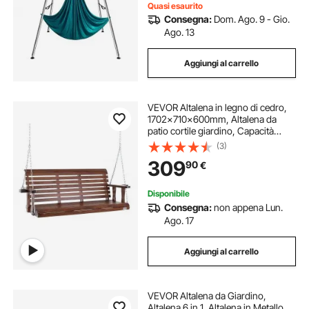
Quasi esaurito
Consegna:
Dom. Ago. 9 - Gio.
Ago. 13
Aggiungi al carrello
VEVOR Altalena in legno di cedro,
1702x710x600mm, Altalena da
patio cortile giardino, Capacità
carico circa 400 kg, con Panca
(3)
sedia a dondolo catene sospese
309
90
€
per uso esterno, marrone
Disponibile
Consegna:
non appena Lun.
Ago. 17
Aggiungi al carrello
VEVOR Altalena da Giardino,
Altalena 6 in 1, Altalena in Metallo