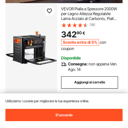
VEVOR Pialla a Spessore 2000W
per Legno Altezza Regolabile
Lama Acciaio al Carbonio, Pialla
Filo Spessore da 15A Velocità
(19)
23500 giri/min Larghezza max.
342
90
€
33 cm per Lavorazione di Legno
da Falegnameria
Sconto extra di 5%
con
coupon
Disponibile
Consegna:
non appena Ven.
Ago. 14
Aggiungi al carrello
Utilizziamo i cookie per migliorare la tua esperienza online.
Precedente
Prossimo
D'accordo