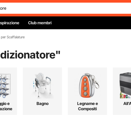
Ispirazione
Club membri
per Scaffalature
ndizionatore
"
gio e
Bagno
Legname e
All'
azione
Compositi