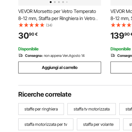
VEVOR Morsetto per Vetro Temperato
VEVOR Mor
8-12 mm, Staffa per Ringhiera in Vetro
8-12 mm, S
Rettangolare 4 Pezzi, Morsetto per
Quadrata 1
(34)
Montaggio Vetro Acciaio Inossidabile
Montaggio 
30
139
90
€
90
304, Staffa per Mensola in Vetro Spesso
304, Staff
5 mm Argento
3 mm Uso 
Disponibile
Disponibile
Consegna:
non appena Ven.Agosto 14
Consegn
Aggiungi al carrello
Ricerche correlate
staffe per ringhiera
staffa tv motorizzata
sta
staffa motorizzata per tv
staffa per volante
s