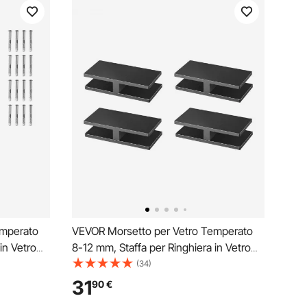
emperato
VEVOR Morsetto per Vetro Temperato
in Vetro
8-12 mm, Staffa per Ringhiera in Vetro
er
Rettangolare 4 Pezzi, Morsetto per
(34)
idabile
Montaggio Vetro Acciaio Inossidabile
31
90
€
tro Spesso
304, Staffa per Mensola in Vetro