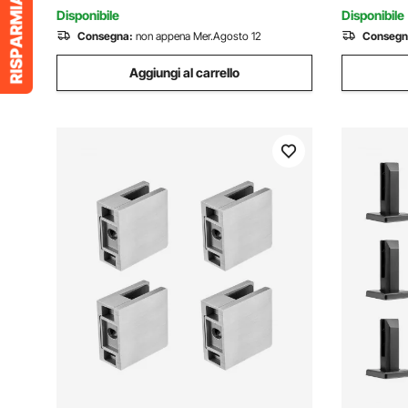
Girevole a 180°
3 mm Arg
Disponibile
Disponibile
Consegna:
non appena Mer.Agosto 12
Consegn
Aggiungi al carrello