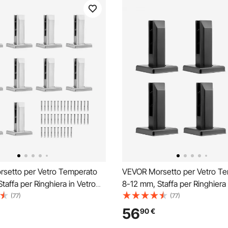
setto per Vetro Temperato
VEVOR Morsetto per Vetro T
taffa per Ringhiera in Vetro
8-12 mm, Staffa per Ringhiera 
0 Pezzi, Morsetto per
Quadrata 4 Pezzi, Morsetto p
(77)
(77)
Vetro Acciaio Inossidabile
Montaggio Vetro Acciaio Inoss
56
90
€
a per Mensola in Vetro Spesso
304, Staffa per Mensola in Ve