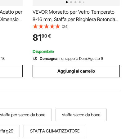
 Adatto per
VEVOR Morsetto per Vetro Temperato
 Dimensioni
8-16 mm, Staffa per Ringhiera Rotonda
ie, 4 Pezzi
in Vetro 4 Pezzi, Morsetto per
(34)
 Pali, per
Montaggio Vetro Acciaio Inossidabile
81
90
€
pannoni
304, Staffa per Mensola per Balcone,
Giardino, Terrazza
Disponibile
 13
Consegna:
non appena Dom.Agosto 9
Aggiungi al carrello
staffa per sacco da boxe
staffa sacco da boxe
affa g29
STAFFA CLIMATIZZATORE