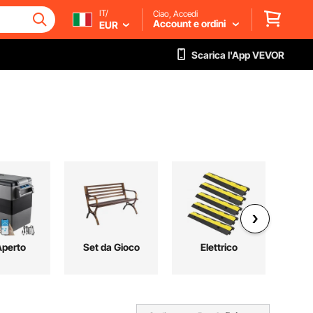
IT/
Ciao, Accedi
Account e ordini
EUR
Scarica l'App VEVOR
Aperto
Set da Gioco
Elettrico
Ma
Co