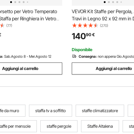
setto per Vetro Temperato
VEVOR Kit Staffe per Pergola,
taffa per Ringhiera in Vetro
Travi in Legno 92 x 92 mm in
0 Pezzi, Morsetto per
Reali, Staffe per Gazebo a 3 V
(77)
(270)
Vetro Acciaio Inossidabile
e 4 Vie, 2 Pezzi con 6 Basi per
140
€
90
€
a per Mensola in Vetro Spesso
Pergole Esterne, Gazebo, Ca
Esterno
Disponibile
a:
Sab.Agosto 8 - Mer.Agosto 12
Consegna:
non appena Gio.Agosto
Aggiungi al carrello
Aggiungi al carrello
ffe da muro
staffa tv a soffitto
staffe climatizzatore
taffe per mensole
staffe pergole
Staffe Altalena
st