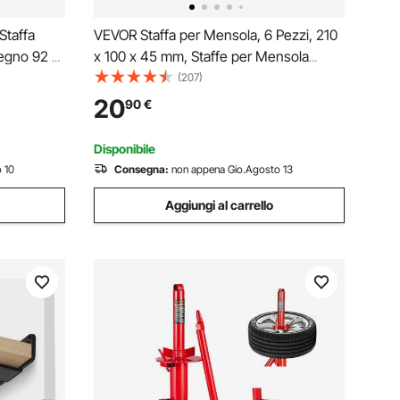
Staffa
VEVOR Staffa per Mensola, 6 Pezzi, 210
 Legno 92 x
x 100 x 45 mm, Staffe per Mensola
affe per
Sospesa per Carichi Pesanti Staffa per
(207)
o con Base
Mensola a L, Opaca Spessa 5 mm,
20
90
€
o a Parete
Staffa in Acciaio Capacità di Carico di
72,6 kg, Nero
Disponibile
 10
Consegna:
non appena Gio.Agosto 13
Aggiungi al carrello