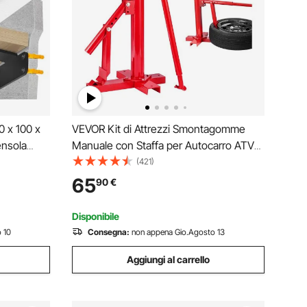
0 x 100 x
VEVOR Kit di Attrezzi Smontagomme
ensola
Manuale con Staffa per Autocarro ATV
fa Mensola
Pneumatici Dimensioni Compatibili 203 -
(421)
 Staffe
406 mm, Kit di Stallonatore Manuale
65
90
€
 Carico di
Portatile per Pneumatici da Garage
Officina Fai-da-te
Disponibile
 10
Consegna:
non appena Gio.Agosto 13
Aggiungi al carrello