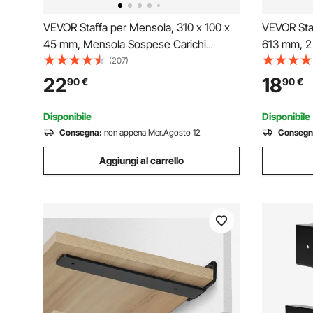
VEVOR Staffa per Mensola, 310 x 100 x
VEVOR Sta
45 mm, Mensola Sospese Carichi
613 mm, 2
Pesanti, Staffa per Mensola a L, Opaca
Carichi Pe
(207)
Spessa 5 mm, Staffe Mensola in Acciaio
Mensola a
22
18
90
€
90
€
con Capacità di Carico di 72,6 kg, Nero,
Staffe per
6 Pezzi
136,1 kg, 
Disponibile
Disponibile
Consegna:
non appena Mer.Agosto 12
Consegn
Aggiungi al carrello