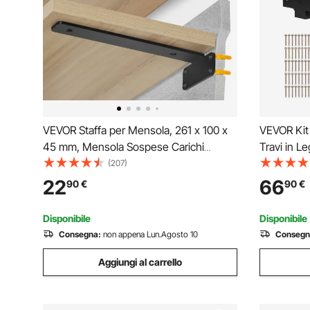
VEVOR Staffa per Mensola, 261 x 100 x
VEVOR Kit 
45 mm, Mensola Sospese Carichi
Travi in L
Pesanti, Staffa per Mensola a L, Opaca
Reali, Kit
(207)
Spessa 5 mm, Staffe Mensola in Acciaio
Fai da Te 
22
66
90
€
90
€
con Capacità di Carico di 72,6 kg, Nero,
per Banche
6 Pezzi
Disponibile
Disponibile
Consegna:
non appena Lun.Agosto 10
Consegn
Aggiungi al carrello