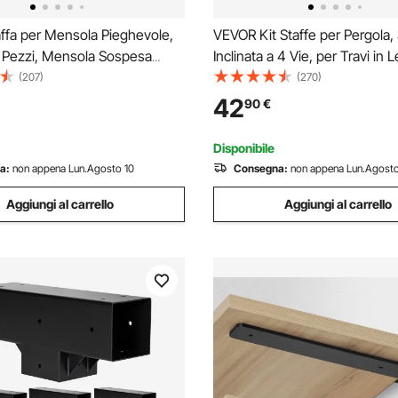
ffa per Mensola Pieghevole,
VEVOR Kit Staffe per Pergola, 
 Pezzi, Mensola Sospesa
Inclinata a 4 Vie, per Travi in
santi, Staffe Mensole, Staffa
92 mm in Dimensioni Reali, St
(207)
(270)
 L, Opaca Spessa 5 mm,
Pergola in Acciaio al Carboni
42
90
€
 Mensola in Acciaio Carico di
per Palo e Base per Montaggi
Nero
Disponibile
a:
non appena Lun.Agosto 10
Consegna:
non appena Lun.Agosto
Aggiungi al carrello
Aggiungi al carrello