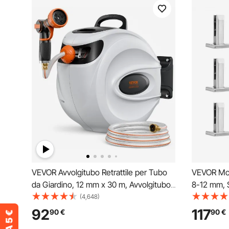
VEVOR Avvolgitubo Retrattile per Tubo
VEVOR Mor
da Giardino, 12 mm x 30 m, Avvolgitubo
8-12 mm, S
per Tubo da Giardino con Ugello 9
Quadrata 1
(4,648)
Modelli, Sistema di Ritorno a
Montaggio 
92
117
90
€
90
€
Riavvolgimento Automatico e Staffa
304, Staff