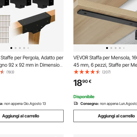
Staffe per Pergola, Adatto per
VEVOR Staffa per Mensola, 16
egno 92 x 92 mm in Dimensioni
45 mm, 6 pezzi, Staffe per M
 di Staffe per Gazebo in Legno
Sospese Carichi pesanti, Staf
(193)
(207)
a 3 Vie con Viti, Confezione 4,
a L, Nera Opaca Spessa 5 mm,
18
90
€
tti per Feste all'Aperto
Mensola in Acciaio Capacità di
72,6 kg
Disponibile
a:
non appena Gio.Agosto 13
Consegna:
non appena Lun.Agosto
Aggiungi al carrello
Aggiungi al carrello