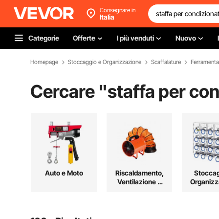
Consegnare in
Italia
Categorie
Offerte
I più venduti
Nuovo
Homepage
Stoccaggio e Organizzazione
Scaffalature
Ferramenta 
Cercare "
staffa per co
Auto e Moto
Riscaldamento,
Stoccag
Ventilazione e
Organizz
Raffreddamento