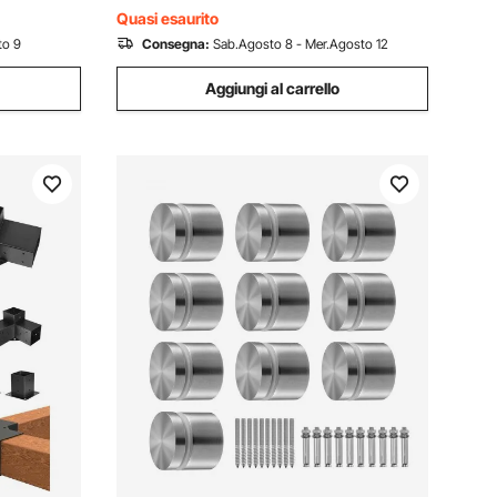
Morsetto Spesso 5 mm
Quasi esaurito
to 9
Consegna:
Sab.Agosto 8 - Mer.Agosto 12
Aggiungi al carrello