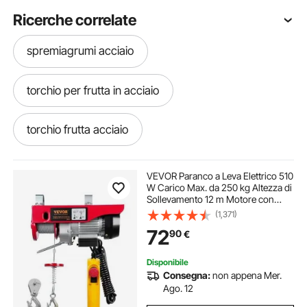
Ricerche correlate
spremiagrumi acciaio
torchio per frutta in acciaio
torchio frutta acciaio
torchio in acciaio frutta
fune acciao
VEVOR Paranco a Leva Elettrico 510
W Carico Max. da 250 kg Altezza di
Sollevamento 12 m Motore con
fune acciaio
centrifuga verdura acciaio
Telecomando, Paranco Elettrico a
(1,371)
Leva per Sollevamento Carico
72
90
€
Velocità 10 m/min da Garage
alambicco rame o acciaio
fune di acciaio
Disponibile
Consegna:
non appena Mer.
fune d acciaio
torchietto per uva in acciaio
Ago. 12