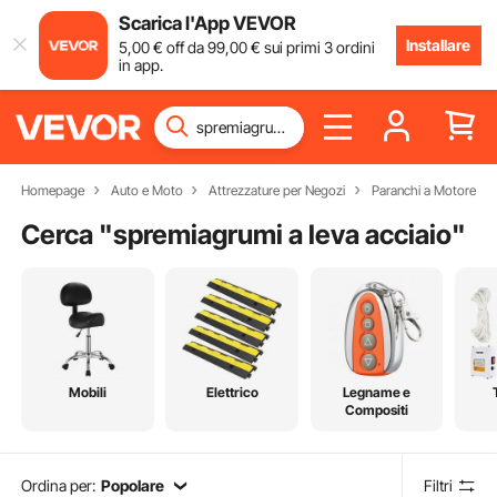
Scarica l'App VEVOR
Installare
5
,00
€
off da
99
,00
€
sui primi 3 ordini
in app.
Homepage
Auto e Moto
Attrezzature per Negozi
Paranchi a Motore
Cerca "
spremiagrumi a leva acciaio
"
Mobili
Elettrico
Legname e
Compositi
Ordina per:
Popolare
Filtri