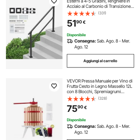
Esterni a 4-5 Gradini, Ringhiere in
Acciaio al Carbonio di Transizione
con Kit di Installazione, Corrimano
(331)
per Scale per Anziani, Gradini in
51
90
€
Cemento, Tubo Quadrato Nero
Disponibile
Consegna:
Sab. Ago. 8 - Mer.
Ago. 12
Aggiungi al carrello
VEVOR Pressa Manuale per Vino di
Frutta Cesto in Legno Massello 12L
con 8 Blocchi, Spremiagrumi
Manuale per Bevande Alcoliche
(328)
Pressa per Sidro, Mela, Uva,
75
90
€
Tintura, Miele, Olio d'Oliva Cucina,
Casa
Disponibile
Consegna:
Sab. Ago. 8 - Mer.
Ago. 12