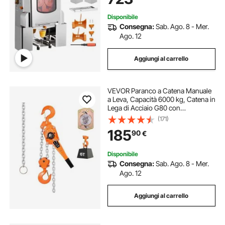
Disponibile
Consegna:
Sab. Ago. 8 - Mer.
Ago. 12
Aggiungi al carrello
VEVOR Paranco a Catena Manuale
a Leva, Capacità 6000 kg, Catena in
Lega di Acciaio G80 con
Sollevamento di 3 m e Freno
(171)
Meccanico a Doppio Nottolino,
185
90
€
Ganci Rotanti, per Magazzino
Garage
Disponibile
Consegna:
Sab. Ago. 8 - Mer.
Ago. 12
Aggiungi al carrello