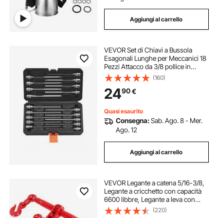
Aggiungi al carrello
VEVOR Set di Chiavi a Bussola
Esagonali Lunghe per Meccanici 18
Pezzi Attacco da 3/8 pollice in
Acciaio Legato S2 Acciaio Cr-V,
(160)
Standard SAE e Metrico da 1/8
24
90
€
pollice a 3/8 di pollice, 3-12 mm
Quasi esaurito
Consegna:
Sab. Ago. 8 - Mer.
Ago. 12
Aggiungi al carrello
VEVOR Legante a catena 5/16-3/8,
Legante a cricchetto con capacità
6600 libbre, Legante a leva con
cricchetto ganci G70, Lunghezza
(220)
regolabile, Legante a catena a