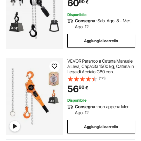
60
90
€
Ganci Rotanti, per Magazzino
Garage
Disponibile
Consegna:
Sab. Ago. 8 - Mer.
Ago. 12
Aggiungi al carrello
VEVOR Paranco a Catena Manuale
a Leva, Capacità 1500 kg, Catena in
Lega di Acciaio G80 con
Sollevamento di 3 m e Freno
(171)
Meccanico a Doppio Nottolino,
56
90
€
Ganci Rotanti, per Magazzino
Garage
Disponibile
Consegna:
non appena Mer.
Ago. 12
Aggiungi al carrello