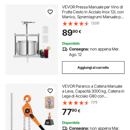
VEVOR Pressa Manuale per Vino di
Frutta Cesto in Acciaio Inox 12L con
Manico, Spremiagrumi Manuale per
Bevande Alcoliche Pressa per
(328)
Sidro, Mela, Uva, Tintura, Miele,
89
90
€
Olio d'Oliva Cucina, Casa
Disponibile
Consegna:
non appena Mer.
Ago. 12
Aggiungi al carrello
VEVOR Paranco a Catena Manuale
a Leva, Capacità 3000 kg, Catena in
Lega di Acciaio G80 con
Sollevamento di 3 m e Freno
(171)
Meccanico a Doppio Nottolino,
77
90
€
Ganci Rotanti, per Magazzino
Garage
Disponibile
Consegna:
non appena Mar.