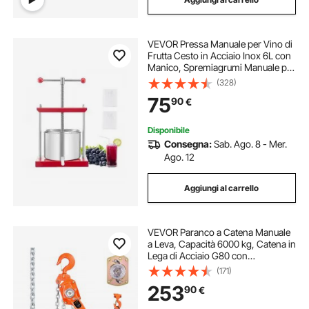
VEVOR Pressa Manuale per Vino di
Frutta Cesto in Acciaio Inox 6L con
Manico, Spremiagrumi Manuale per
Bevande Alcoliche Pressa per
(328)
Sidro, Mela, Uva, Tintura, Miele,
75
90
€
Olio d'Oliva Cucina, Casa
Disponibile
Consegna:
Sab. Ago. 8 - Mer.
Ago. 12
Aggiungi al carrello
VEVOR Paranco a Catena Manuale
a Leva, Capacità 6000 kg, Catena in
Lega di Acciaio G80 con
Sollevamento di 6 m e Freno
(171)
Meccanico a Doppio Nottolino,
253
90
€
Ganci Rotanti, per Magazzino
Garage