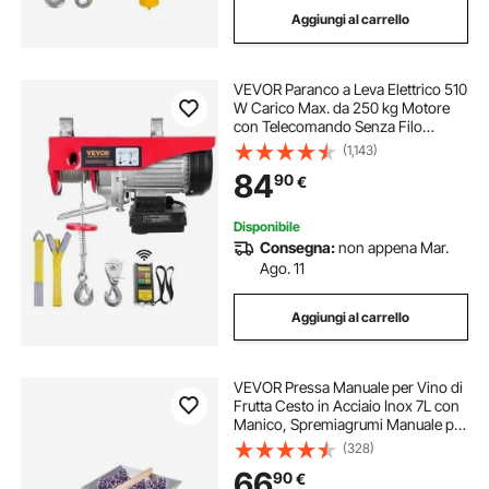
Aggiungi al carrello
torchio premitutto acciaio
VEVOR Paranco a Leva Elettrico 510
torchio per uva acciaio
W Carico Max. da 250 kg Motore
con Telecomando Senza Filo
Distanza da 10m, Paranco Elettrico
(1,143)
torchio per melanzane di acciaio
a Leva per Sollevamento Carico
84
90
€
Velocità 10 m/min Altezza 12m
piede di porco in acciaio
Disponibile
Consegna:
non appena Mar.
Ago. 11
Aggiungi al carrello
VEVOR Pressa Manuale per Vino di
Frutta Cesto in Acciaio Inox 7L con
Manico, Spremiagrumi Manuale per
Bevande Alcoliche Pressa per
(328)
Sidro, Mela, Uva, Tintura, Miele,
66
90
€
Olio d'Oliva Cucina, Casa