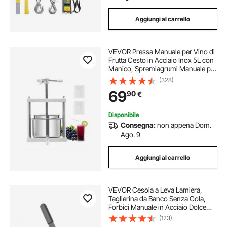
Aggiungi al carrello
VEVOR Pressa Manuale per Vino di
Frutta Cesto in Acciaio Inox 5L con
Manico, Spremiagrumi Manuale per
Bevande Alcoliche Pressa per
(328)
Sidro, Mela, Uva, Tintura, Miele,
69
90
€
Olio d'Oliva Cucina, Casa
Disponibile
Consegna:
non appena Dom.
Ago. 9
Aggiungi al carrello
VEVOR Cesoia a Leva Lamiera,
Taglierina da Banco Senza Gola,
Forbici Manuale in Acciaio Dolce
Calibro 16, Taglio Spessore
(123)
Massimo 1,5 mm per Acciaio,