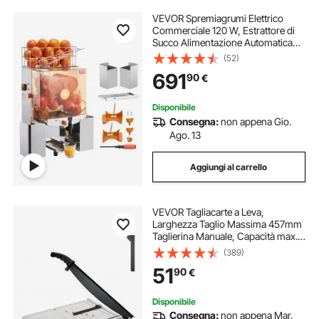
VEVOR Spremiagrumi Elettrico
Commerciale 120 W, Estrattore di
Succo Alimentazione Automatica
con Filtro Estraibile e Secchio
(52)
Rubinetto Incluso per Pompelmo
691
90
€
Arancia da Ristorante Caffetteria
Bar Feste
Disponibile
Consegna:
non appena Gio.
Ago. 13
Aggiungi al carrello
VEVOR Tagliacarte a Leva,
Larghezza Taglio Massima 457mm
Taglierina Manuale, Capacità max.
20 Fogli, Binario Protezione/Blocco
(389)
Lama per Cartone, Tagliacarte
51
90
€
Manuale a Leva Uso Domestico
Commerciale
Disponibile
Consegna:
non appena Mar.