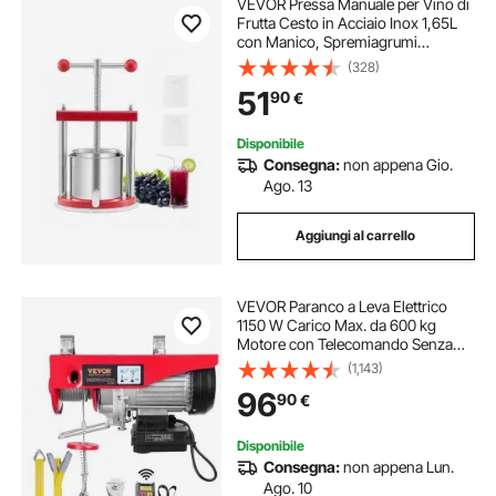
VEVOR Pressa Manuale per Vino di
Frutta Cesto in Acciaio Inox 1,65L
con Manico, Spremiagrumi
Manuale per Bevande Alcoliche
(328)
Pressa per Sidro, Mela, Uva,
51
90
€
Tintura, Miele, Olio d'Oliva Cucina,
Casa
Disponibile
Consegna:
non appena Gio.
Ago. 13
Aggiungi al carrello
VEVOR Paranco a Leva Elettrico
1150 W Carico Max. da 600 kg
Motore con Telecomando Senza
Filo Distanza da 10m, Paranco
(1,143)
Elettrico a Leva per Sollevamento
96
90
€
Carico Velocità 10 m/min Altezza
12m
Disponibile
Consegna:
non appena Lun.
Ago. 10