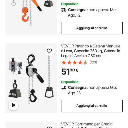
Disponibile
Consegna:
non appena Mer.
Ago. 12
Aggiungi al carrello
VEVOR Paranco a Catena Manuale
a Leva, Capacità 250 kg, Catena in
Lega di Acciaio G80 con
Sollevamento di 3 m e Freno
(123)
Meccanico a Doppio Nottolino,
51
90
€
Ganci Rotanti, per Magazzino
Garage
Disponibile
Consegna:
non appena Gio.
Ago. 13
Aggiungi al carrello
VEVOR Corrimano per Gradini