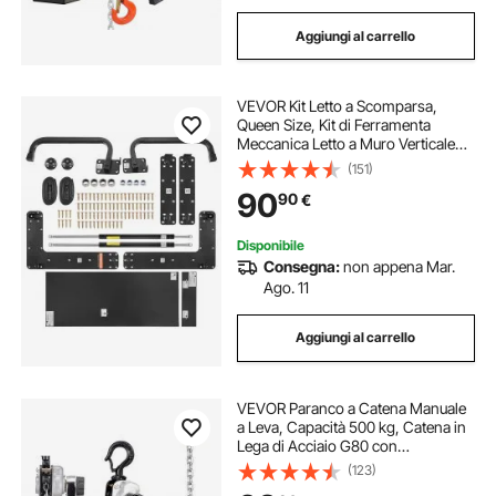
Aggiungi al carrello
VEVOR Kit Letto a Scomparsa,
Queen Size, Kit di Ferramenta
Meccanica Letto a Muro Verticale
Deluxe Fai da Te, Supporto Telaio
(151)
Letto per Impieghi Gravosi con Leva
90
90
€
Pneumatica, Letto a Muro
Pieghevole
Disponibile
Consegna:
non appena Mar.
Ago. 11
Aggiungi al carrello
VEVOR Paranco a Catena Manuale
a Leva, Capacità 500 kg, Catena in
Lega di Acciaio G80 con
Sollevamento di 3 m e Freno
(123)
Meccanico a Doppio Nottolino,