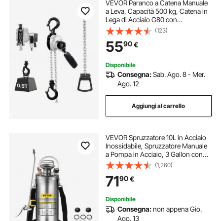
VEVOR Paranco a Catena Manuale
a Leva, Capacità 500 kg, Catena in
Lega di Acciaio G80 con
Sollevamento di 1,5 m e Freno
(123)
Meccanico a Doppio Nottolino,
55
90
€
Ganci Rotanti, per Magazzino
Garage
Disponibile
Consegna:
Sab. Ago. 8 - Mer.
Ago. 12
Aggiungi al carrello
VEVOR Spruzzatore 10L in Acciaio
Inossidabile, Spruzzatore Manuale
a Pompa in Acciaio, 3 Gallon con
Spruzzatore per Giardinaggio,
(1,260)
Irroratrice Manuale, Domestico e
71
90
€
Pulizia del Terreno
Disponibile
Consegna:
non appena Gio.
Ago. 13