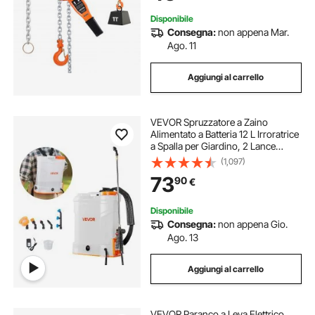
Garage
Disponibile
Consegna:
non appena Mar.
Ago. 11
Aggiungi al carrello
VEVOR Spruzzatore a Zaino
Alimentato a Batteria 12 L Irroratrice
a Spalla per Giardino, 2 Lance
Retrattili e 5 Ugelli, Autonomia di 2
(1,097)
Ore, Spruzzatori Portatili per
73
90
€
Diserbanti, Bianco e Arancione
Disponibile
Consegna:
non appena Gio.
Ago. 13
Aggiungi al carrello
VEVOR Paranco a Leva Elettrico