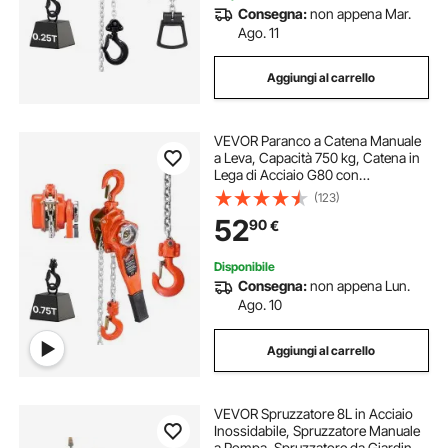
Consegna:
non appena Mar.
Ago. 11
Aggiungi al carrello
VEVOR Paranco a Catena Manuale
a Leva, Capacità 750 kg, Catena in
Lega di Acciaio G80 con
Sollevamento di 6 m e Freno
(123)
Meccanico a Doppio Nottolino,
52
90
€
Ganci Rotanti, per Magazzino
Garage
Disponibile
Consegna:
non appena Lun.
Ago. 10
Aggiungi al carrello
VEVOR Spruzzatore 8L in Acciaio
Inossidabile, Spruzzatore Manuale
a Pompa, Spruzzatore da Giardino