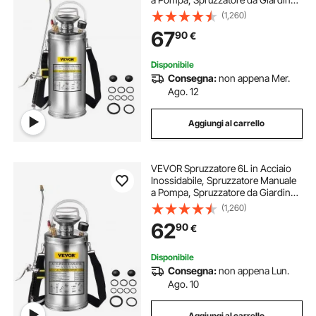
Rinforzato a Pressione da 3,3
(1,260)
Pollici, Spruzzatore per
67
90
€
Giardinaggio Domestico e Pulizia
del Terreno
Disponibile
Consegna:
non appena Mer.
Ago. 12
Aggiungi al carrello
VEVOR Spruzzatore 6L in Acciaio
Inossidabile, Spruzzatore Manuale
a Pompa, Spruzzatore da Giardino
Rinforzato a Pressione da 3,3
(1,260)
Pollici, Spruzzatore per
62
90
€
Giardinaggio Domestico e Pulizia
del Terreno
Disponibile
Consegna:
non appena Lun.
Ago. 10
Aggiungi al carrello