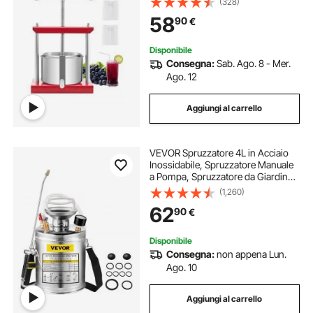
(328)
Sidro, Mela, Uva, Tintura, Miele,
58
90
€
Olio d'Oliva Cucina, Casa
Disponibile
Consegna:
Sab. Ago. 8 - Mer.
Ago. 12
Aggiungi al carrello
VEVOR Spruzzatore 4L in Acciaio
Inossidabile, Spruzzatore Manuale
a Pompa, Spruzzatore da Giardino
Rinforzato a Pressione da 3,3
(1,260)
Pollici, Spruzzatore per
62
90
€
Giardinaggio Domestico e Pulizia
del Terreno
Disponibile
Consegna:
non appena Lun.
Ago. 10
Aggiungi al carrello