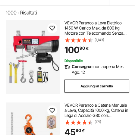
1000+
Risultati
VEVOR Paranco a Leva Elettrico
1450 W Carico Max. da 800 kg
Motore con Telecomando Senza
Filo Distanza da 10m, Paranco
(1,143)
Elettrico a Leva per Sollevamento
100
90
€
Carico Velocità 10 m/min Altezza
12m
Disponibile
Consegna:
non appena Mer.
Ago. 12
Aggiungi al carrello
VEVOR Paranco a Catena Manuale
a Leva, Capacità 1000 kg, Catena in
Lega di Acciaio G80 con
Sollevamento di 3 m e Freno
(171)
Meccanico a Doppio Nottolino,
45
90
€
Ganci Rotanti, per Magazzino