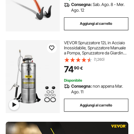
Consegna:
Sab. Ago. 8 - Mer.
Ago. 12
Aggiungi al carrello
VEVOR Spruzzatore 12L in Acciaio
Inossidabile, Spruzzatore Manuale
a Pompa, Spruzzatore da Giardino
Rinforzato a Pressione da 3,3
(1,260)
Pollici, Spruzzatore per
74
90
€
Giardinaggio Domestico e Pulizia
del Terreno
Disponibile
Consegna:
non appena Mar.
Ago. 11
Aggiungi al carrello