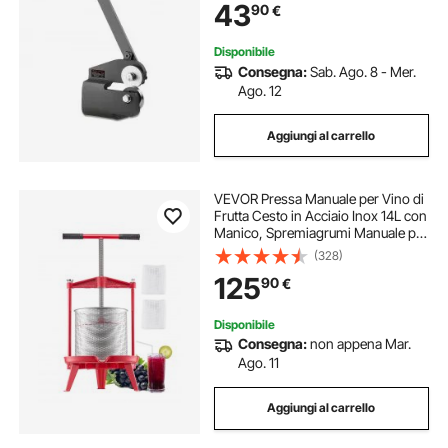
43
90
€
Rame, Barre d'Armatura, Alluminio
Disponibile
Consegna:
Sab. Ago. 8 - Mer.
Ago. 12
Aggiungi al carrello
VEVOR Pressa Manuale per Vino di
Frutta Cesto in Acciaio Inox 14L con
Manico, Spremiagrumi Manuale per
Bevande Alcoliche Pressa per
(328)
Sidro, Mela, Uva, Tintura, Miele,
125
90
€
Olio d'Oliva Cucina, Casa
Disponibile
Consegna:
non appena Mar.
Ago. 11
Aggiungi al carrello