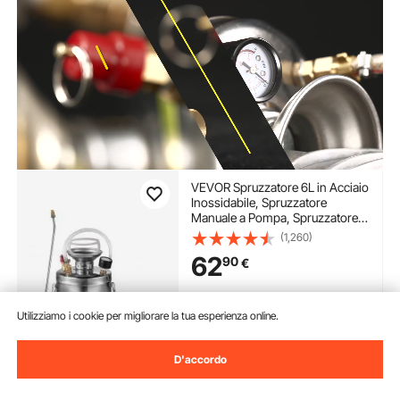
VEVOR Spruzzatore 6L in Acciaio
Inossidabile, Spruzzatore
Manuale a Pompa, Spruzzatore
da Giardino Rinforzato a
(1,260)
Pressione da 3,3 Pollici,
62
90
€
Spruzzatore per Giardinaggio
Domestico e Pulizia del Terreno
Disponibile
Utilizziamo i cookie per migliorare la tua esperienza online.
Consegna:
non appena Lun.
Ago. 10
D'accordo
Aggiungi al carrello