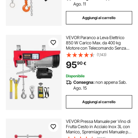
Ago. 11
Aggiungi al carrello
VEVOR Paranco a Leva Elettrico
850 W Carico Max. da 400 kg
Motore con Telecomando Senza
Filo Distanza da 10m, Paranco
(1,143)
Elettrico a Leva per Sollevamento
95
90
€
Carico Velocità 10 m/min Altezza
12m
Disponibile
Consegna:
non appena Sab.
Ago. 15
Aggiungi al carrello
VEVOR Pressa Manuale per Vino di
Frutta Cesto in Acciaio Inox 3L con
Manico, Spremiagrumi Manuale per
Bevande Alcoliche Pressa per