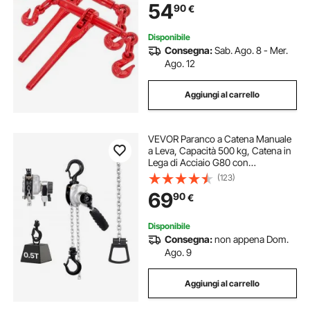
54
90
€
cricchetto trainare, Rosso
Disponibile
Consegna:
Sab. Ago. 8 - Mer.
Ago. 12
Aggiungi al carrello
VEVOR Paranco a Catena Manuale
a Leva, Capacità 500 kg, Catena in
Lega di Acciaio G80 con
Sollevamento di 6 m e Freno
(123)
Meccanico a Doppio Nottolino,
69
90
€
Ganci Rotanti, per Magazzino
Garage
Disponibile
Consegna:
non appena Dom.
Ago. 9
Aggiungi al carrello