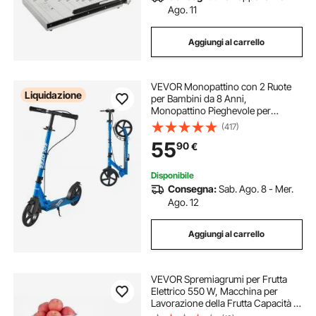
Ago. 11
Aggiungi al carrello
VEVOR Monopattino con 2 Ruote
Liquidazione
per Bambini da 8 Anni,
Monopattino Pieghevole per
Mobilità Urbana Carico max. 100kg
(417)
Altezza Regolabile a 3 Livelli,
55
90
€
Pedana Antiscivolo e Freno a
Mano, Nero Blu
Disponibile
Consegna:
Sab. Ago. 8 - Mer.
Ago. 12
Aggiungi al carrello
VEVOR Spremiagrumi per Frutta
Elettrico 550 W, Macchina per
Lavorazione della Frutta Capacità di
60 kg/h per Pera Mela Ananas