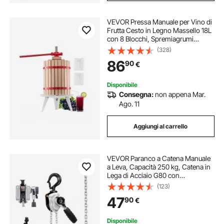
VEVOR Pressa Manuale per Vino di
Frutta Cesto in Legno Massello 18L
con 8 Blocchi, Spremiagrumi
Manuale per Bevande Alcoliche
(328)
Pressa per Sidro, Mela, Uva,
86
90
€
Tintura, Miele, Olio d'Oliva Cucina,
Casa
Disponibile
Consegna:
non appena Mar.
Ago. 11
Aggiungi al carrello
VEVOR Paranco a Catena Manuale
a Leva, Capacità 250 kg, Catena in
Lega di Acciaio G80 con
Sollevamento di 1,5 m e Freno
(123)
Meccanico a Doppio Nottolino,
47
90
€
Ganci Rotanti, per Magazzino
Garage
Disponibile