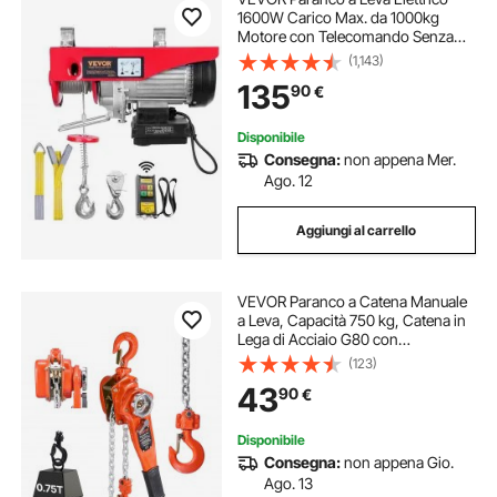
1600W Carico Max. da 1000kg
Motore con Telecomando Senza
Filo Distanza da 10m, Paranco
(1,143)
Elettrico a Leva per Sollevamento
135
90
€
Carico Velocità 10 m/min Altezza
12m
Disponibile
Consegna:
non appena Mer.
Ago. 12
Aggiungi al carrello
VEVOR Paranco a Catena Manuale
a Leva, Capacità 750 kg, Catena in
Lega di Acciaio G80 con
Sollevamento di 3 m e Freno
(123)
Meccanico a Doppio Nottolino,
43
90
€
Ganci Rotanti, per Magazzino
Garage
Disponibile
Consegna:
non appena Gio.
Ago. 13