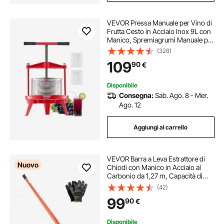
VEVOR Pressa Manuale per Vino di
Frutta Cesto in Acciaio Inox 9L con
Manico, Spremiagrumi Manuale per
Bevande Alcoliche Pressa per
(328)
Sidro, Mela, Uva, Tintura, Miele,
109
90
€
Olio d'Oliva Cucina, Casa
Disponibile
Consegna:
Sab. Ago. 8 - Mer.
Ago. 12
Aggiungi al carrello
VEVOR Barra a Leva Estrattore di
Nuovo
Chiodi con Manico in Acciaio al
Carbonio da 1,27 m, Capacità di
Peso di 907 kg per Impieghi
(42)
Gravosi, Barra di Rottura per
99
90
€
Pavimenti, Strutture, Coperture,
Cartongesso
Disponibile