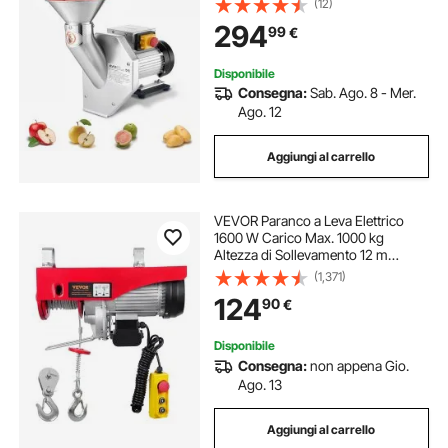
(12)
Frutte Tritafrutta Diametro max 70
294
99
€
mm Materiale in Acciaio Inox 304
Disponibile
Consegna:
Sab. Ago. 8 - Mer.
Ago. 12
Aggiungi al carrello
VEVOR Paranco a Leva Elettrico
1600 W Carico Max. 1000 kg
Altezza di Sollevamento 12 m
Motore con Telecomando, Paranco
(1,371)
Elettrico a Leva per Sollevamento
124
90
€
Carico Velocità 10 m/min da Garage
Disponibile
Consegna:
non appena Gio.
Ago. 13
Aggiungi al carrello