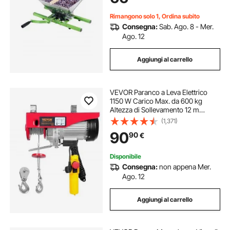
Rimangono solo 1, Ordina subito
Consegna:
Sab. Ago. 8 - Mer.
Ago. 12
Aggiungi al carrello
VEVOR Paranco a Leva Elettrico
1150 W Carico Max. da 600 kg
Altezza di Sollevamento 12 m
Motore con Telecomando, Paranco
(1,371)
Elettrico a Leva per Sollevamento
90
90
€
Carico Velocità 10 m/min da Garage
Disponibile
Consegna:
non appena Mer.
Ago. 12
Aggiungi al carrello