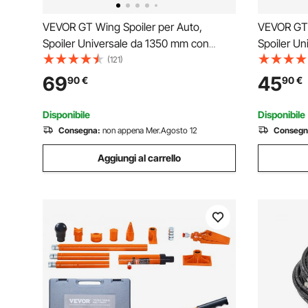
VEVOR GT Wing Spoiler per Auto,
VEVOR GT 
Spoiler Universale da 1350 mm con
Spoiler Un
Doppio Piano, Alluminio Leggero
Ponte Sing
(121)
Regolabile, Spoiler Posteriore, Ala Spoiler
Regolabile,
69
45
90
€
90
€
Posteriore per Auto, Spoiler da Corsa
Posteriore
BGW/JDM Drift Nero
BGW/JDM D
Disponibile
Disponibile
Consegna:
non appena Mer.Agosto 12
Consegn
Aggiungi al carrello