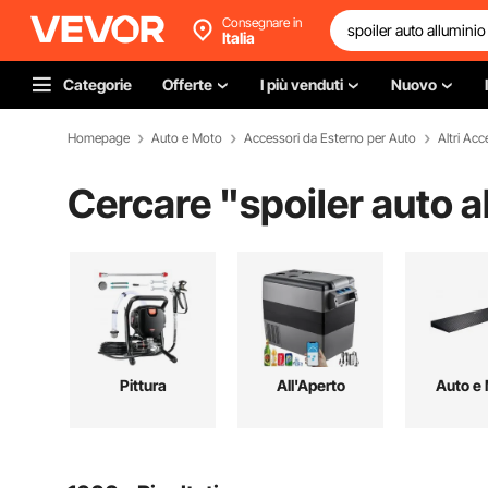
Consegnare in
Italia
Categorie
Offerte
I più venduti
Nuovo
Homepage
Auto e Moto
Accessori da Esterno per Auto
Altri Acc
Cercare "
spoiler auto a
Pittura
All'Aperto
Auto e