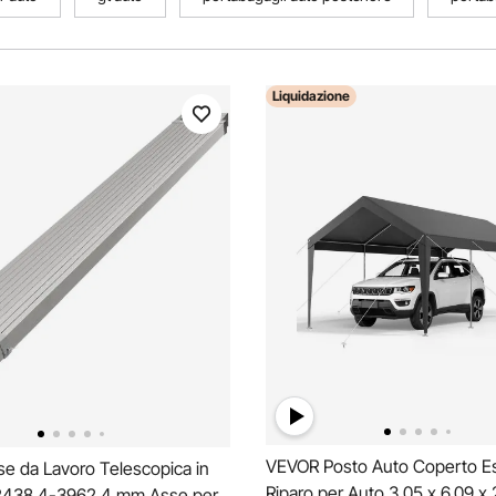
Liquidazione
VEVOR Posto Auto Coperto Es
e da Lavoro Telescopica in
Riparo per Auto 3,05 x 6,09 x 
 2438,4-3962,4 mm Asse per