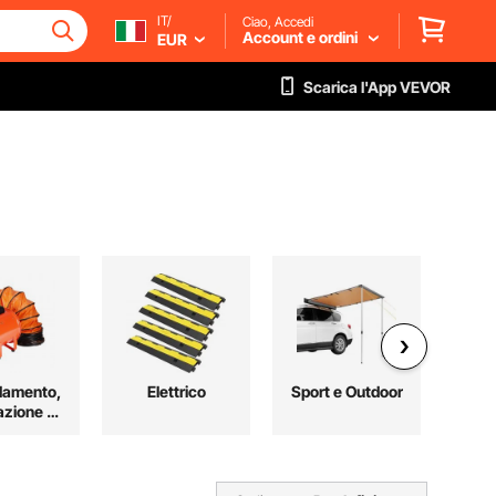
IT/
Ciao, Accedi
Account e ordini
EUR
Scarica l'App VEVOR
damento,
Elettrico
Sport e Outdoor
Ma
azione e
Co
ddamento