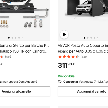
ema di Sterzo per Barche Kit
VEVOR Posto Auto Coperto Es
Idraulico 150 HP con Cilindro
Riparo per Auto 3,05 x 6,09 x 
 Timoneria Idraulica
Tettoia Potabile con Pareti Late
(417)
(441)
 in Lega di Alluminio ad Alta
Porta Rimovibili, Resistente ai
311
€
90
€
a per un Massimo di 150 HP
all'Acqua, per Auto e Barca, Gr
Disponibile
a:
non appena Dom.Agosto 9
Consegna:
Ven.Agosto 7 - Mar.Ago
Aggiungi al carrello
Aggiungi al carrello