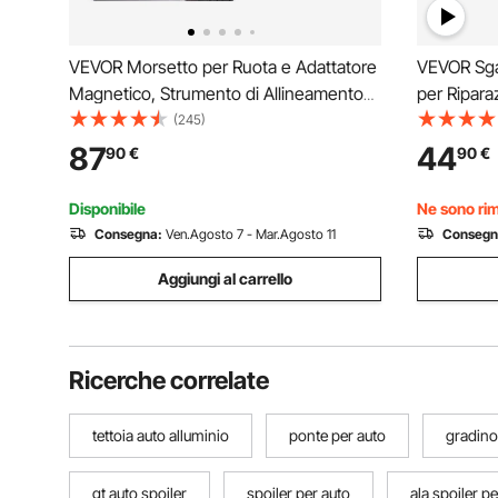
VEVOR Morsetto per Ruota e Adattatore
VEVOR Sgab
Magnetico, Strumento di Allineamento
per Ripar
Ruote in Lega di Alluminio per un Calibro
Garage Off
(245)
di Campanatura Preciso, Strumento di
Girevoli C
87
44
90
€
90
€
Riparazione Pneumatici Magnetico per
Sgabello R
Auto
a Forma di
Disponibile
Ne sono rima
Consegna:
Ven.Agosto 7 - Mar.Agosto 11
Consegn
Aggiungi al carrello
Ricerche correlate
tettoia auto alluminio
ponte per auto
gradino
gt auto spoiler
spoiler per auto
ala spoiler p