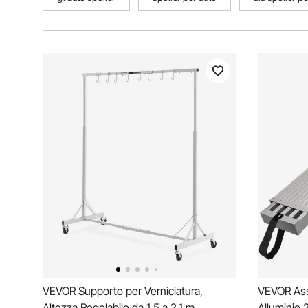
VEVOR Supporto per Verniciatura,
VEVOR Ass
Altezza Regolabile da 1,5 a 2,1 m
Alluminio