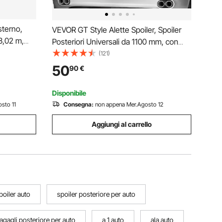
terno,
VEVOR GT Style Alette Spoiler, Spoiler
3,02 m,
Posteriori Universali da 1100 mm, con
rali e
Ponte Singolo, Materiale in Alluminio
(121)
 Raggi UV e
Leggero Regolabile, Spoiler Posteriori
50
90
€
ianco
per Auto, Ala da Deriva BGW/JDM
Racing, Nero
Disponibile
sto 11
Consegna:
non appena Mer.Agosto 12
Aggiungi al carrello
poiler auto
spoiler posteriore per auto
agagli posteriore per auto
a 1 auto
ala auto