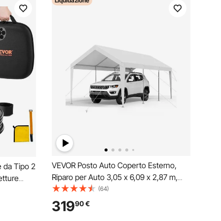
Liquidazione
VEVOR Posto Auto Coperto Esterno,
e da Tipo 2
Riparo per Auto 3,05 x 6,09 x 2,87 m,
etture
Tettoia Potabile con Pareti Laterali e
(64)
ezza Cavo
Porta Rimovibili, Resistente ai Raggi UV e
ttriche e
319
90
€
all'Acqua, per Auto e Barca, Bianco
ente Max.