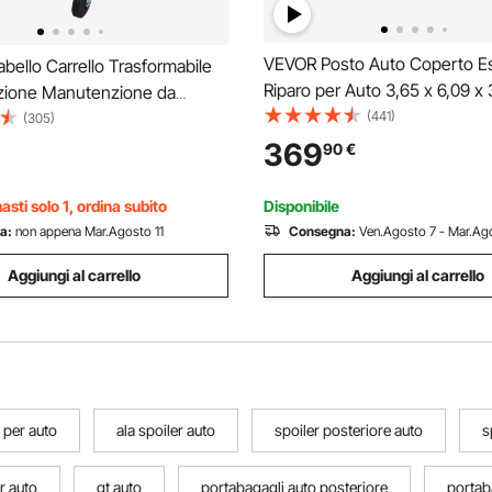
VEVOR Posto Auto Coperto Es
ello Carrello Trasformabile
Riparo per Auto 3,65 x 6,09 x 
azione Manutenzione da
Tettoia Potabile con Pareti Late
(441)
icina per Auto Veicoli 6 Ruote
(305)
Porta Rimovibili, Resistente ai
apacitò Carico da 136kg,
369
90
€
all'Acqua, per Auto e Barca, B
eclinabile Carrello Pieghevole
 Z
sti solo 1, ordina subito
Disponibile
a:
non appena Mar.Agosto 11
Consegna:
Ven.Agosto 7 - Mar.Ago
Aggiungi al carrello
Aggiungi al carrello
 per auto
ala spoiler auto
spoiler posteriore auto
s
er auto
gt auto
portabagagli auto posteriore
portab