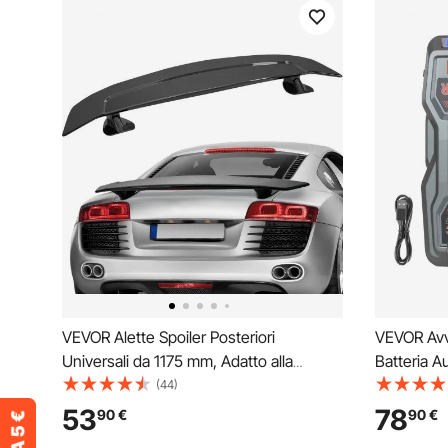
VEVOR Alette Spoiler Posteriori
VEVOR Avv
Universali da 1175 mm, Adatto alla
Batteria A
Maggior Parte delle berline e Coupé,
Batteria al
(44)
ABS ad Alta Resistenza, Spoiler
Auto con T
53
78
90
€
90
€
Posteriori per Auto, Auto da Corsa, Nero
Temperatu