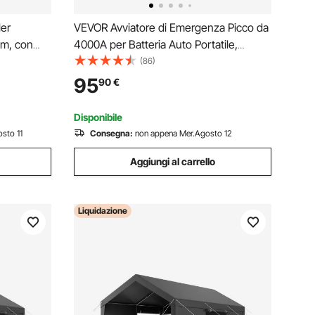
ler
VEVOR Avviatore di Emergenza Picco da
mm, con
4000A per Batteria Auto Portatile,
ga di
Batteria di Avviamento per Auto 12V con
(86)
osteriori
Torcia a 3 Modi Cavo di Avviamento per
95
90
€
g BGW/JDM,
Motori Corrente da 700A Potenza Uscita
18W
Disponibile
sto 11
Consegna:
non appena Mer.Agosto 12
Aggiungi al carrello
Liquidazione