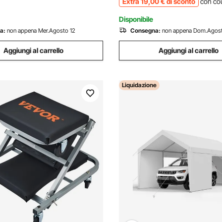
Extra
19
,00
€
di sconto
con co
32A
Disponibile
a:
non appena Mer.Agosto 12
Consegna:
non appena Dom.Agos
Aggiungi al carrello
Aggiungi al carrello
Liquidazione