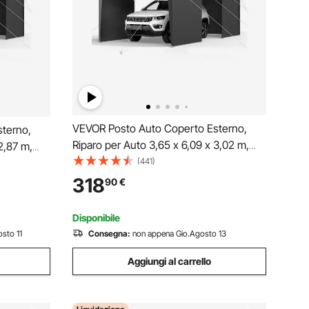
VEVOR Posto Auto Coperto Esterno,
terno,
Riparo per Auto 3,65 x 6,09 x 3,02 m,
2,87 m,
Tettoia Potabile con Pareti Laterali e
(441)
rali e
Porta Rimovibili, Resistente ai Raggi UV e
 Raggi UV e
318
90
€
all'Acqua, per Auto e Barca, Grigio
igio
Disponibile
sto 11
Consegna:
non appena Gio.Agosto 13
Aggiungi al carrello