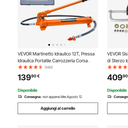
VEVOR Martinetto Idraulico 12T, Pressa
VEVOR Sist
Idraulica Portatile Carrozzeria Corsa
di Sterzo 
132mm, con Tubo Olio da 1,4 m e
Pompa, Kit
(590)
Custodia, per Riparazione Telaio Auto
Fuoribordo
139
409
90
€
90
Costruzione Auto, Martinetto Idraulico
Resistenz
Cilindro
Disponibile
Disponibile
Consegna:
non appena Mer.Agosto 12
Consegn
Aggiungi al carrello