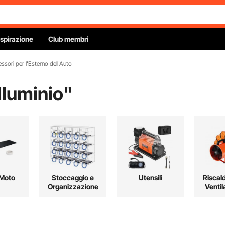
Ispirazione
Club membri
essori per l'Esterno dell'Auto
lluminio
"
 Moto
Stoccaggio e
Utensili
Riscal
Organizzazione
Ventil
Raffre