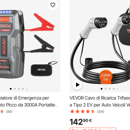
iatore di Emergenza per
VEVOR Cavo di Ricarica Trifas
uto Picco da 3000A Portatile
a Tipo 2 EV per Auto Veicoli V
 Litio da 12V di Avviamento per
Elettriche Max. 22KW Lungh
(86)
(419)
orcia a 3 Modalità per Motori
7m, Cavo Ricarica per Auto Ele
142
90
€
ra di Lavoro -20°C a 50°C
Ibride Spina Tipo 2 IP66 Corr