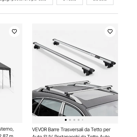
terno,
VEVOR Barre Trasversali da Tetto per
2,87 m,
Auto SUV, Portapacchi da Tetto Auto