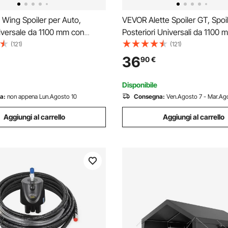
Wing Spoiler per Auto,
VEVOR Alette Spoiler GT, Spoi
iversale da 1100 mm con
Posteriori Universali da 1100 
olo, Alluminio Leggero
Ponte Singolo, Materiale in Le
(121)
(121)
 Ala Spoiler Posteriore, Spoiler
Alluminio Regolabile, Spoiler P
36
90
€
 per Auto, Spoiler da Corsa
per Auto, Spoiler Drift Racin
rift Nero
Nero
Disponibile
a:
non appena Lun.Agosto 10
Consegna:
Ven.Agosto 7 - Mar.Ago
Aggiungi al carrello
Aggiungi al carrello