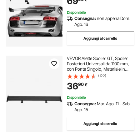
69
Disponibile
Consegna:
non appena Dom.
Ago. 16
Aggiungi al carrello
VEVOR Alette Spoiler GT, Spoiler
Posteriori Universali da 1100 mm,
con Ponte Singolo, Materiale in
Lega di Alluminio Regolabile,
(122)
Spoiler Posteriori per Auto, Spoiler
36
90
€
Drift Racing BGW/JDM, Nero
Disponibile
Consegna:
Mar. Ago. 11 - Sab.
Ago. 15
Aggiungi al carrello