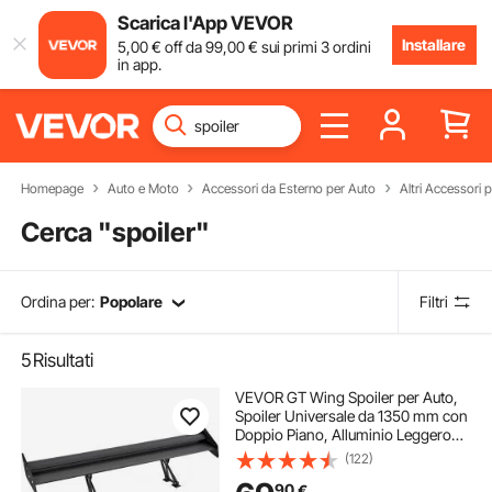
Scarica l'App VEVOR
Installare
5
,00
€
off da
99
,00
€
sui primi 3 ordini
in app.
Homepage
Auto e Moto
Accessori da Esterno per Auto
Altri Accessori p
Cerca "
spoiler
"
Ordina per:
Popolare
Filtri
5
Risultati
VEVOR GT Wing Spoiler per Auto,
Spoiler Universale da 1350 mm con
Doppio Piano, Alluminio Leggero
Regolabile, Spoiler Posteriore, Ala
(122)
Spoiler Posteriore per Auto, Spoiler
90
€
da Corsa BGW/JDM Drift Nero