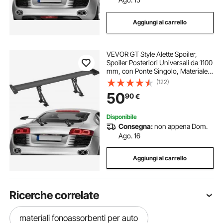
Aggiungi al carrello
VEVOR GT Style Alette Spoiler,
Spoiler Posteriori Universali da 1100
mm, con Ponte Singolo, Materiale
in Alluminio Leggero Regolabile,
(122)
Spoiler Posteriori per Auto, Ala da
50
90
€
Deriva BGW/JDM Racing, Nero
Disponibile
Consegna:
non appena Dom.
Ago. 16
Aggiungi al carrello
Ricerche correlate
materiali fonoassorbenti per auto