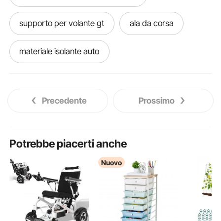
supporto per volante gt
ala da corsa
materiale isolante auto
gt supporto volante g29
Precedente
Prossimo
materiale isolante acustico auto
materiale fonoassorbente per auto
Potrebbe piacerti anche
Nuovo
frigoriferi auto nero
nero opaco auto
mm auto
materiale isolante per auto
ponte per auto