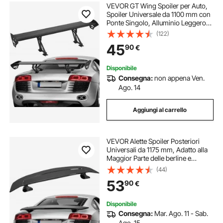
VEVOR GT Wing Spoiler per Auto,
Spoiler Universale da 1100 mm con
Ponte Singolo, Alluminio Leggero
Regolabile, Ala Spoiler Posteriore,
(122)
Spoiler Posteriore per Auto, Spoiler
45
90
€
da Corsa BGW/JDM Drift Nero
Disponibile
Consegna:
non appena Ven.
Ago. 14
Aggiungi al carrello
VEVOR Alette Spoiler Posteriori
Universali da 1175 mm, Adatto alla
Maggior Parte delle berline e
Coupé, ABS ad Alta Resistenza,
(44)
Spoiler Posteriori per Auto, Auto da
53
90
€
Corsa, Nero Lucido
Disponibile
Consegna:
Mar. Ago. 11 - Sab.
Ago. 15