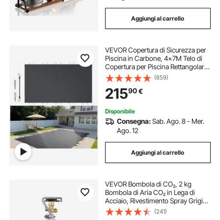
Aggiungi al carrello
VEVOR Copertura di Sicurezza per
Piscina in Carbone, 4x7M Telo di
Copertura per Piscina Rettangolare
in Polipropilene, Coperchio
(859)
Rettangolare di Piscina Interrata per
215
90
€
Casa Giardino Hotel Ingegneria
Disponibile
Consegna:
Sab. Ago. 8 - Mer.
Ago. 12
Aggiungi al carrello
VEVOR Bombola di CO₂, 2 kg
Bombola di Aria CO₂ in Lega di
Acciaio, Rivestimento Spray Grigio,
Valvola DIN477, Maniglia e
(241)
Pressione Regolabile, per Spillatura