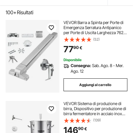
100+
Risultati
VEVOR Barra a Spinta per Porte di
Emergenza Serratura Antipanico
per Porte di Uscita Larghezza 762 -
914mm, Dispositivo Antipanico per
(52)
Uscite di Emergenza Adatto per
77
90
€
Centri Commerciali Ospedali Hotel
Disponibile
Consegna:
Sab. Ago. 8 - Mer.
Ago. 12
Aggiungi al carrello
VEVOR Sistema di produzione di
birra, Dispositivo per produzione di
birra fermentatore in acciaio inox
capienza 30 L, Fermentatore a
(139)
secchio per birra, Accessori per
146
90
€
produzione di birra