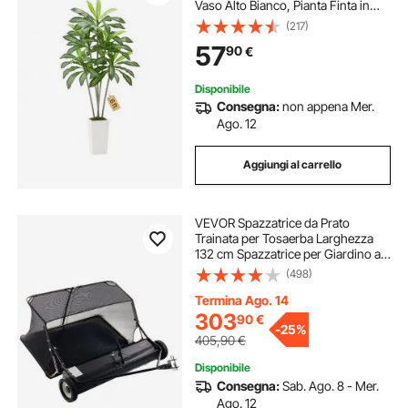
Vaso Alto Bianco, Pianta Finta in
Seta da Pavimento in Vaso, Grandi
(217)
Alberi per Casa, Ufficio, Soggiorno,
57
90
€
Decorazione Interna ed Esterna
Disponibile
Consegna:
non appena Mer.
Ago. 12
Aggiungi al carrello
VEVOR Spazzatrice da Prato
Trainata per Tosaerba Larghezza
132 cm Spazzatrice per Giardino a
Spina Altezza Regolabile,
(498)
Raccoglitore di Foglie Erba con
Corda di Scarico, Spazzatrici da
Termina Ago. 14
Traino
303
90
€
-
25%
405,90
€
Disponibile
Consegna:
Sab. Ago. 8 - Mer.
Ago. 12