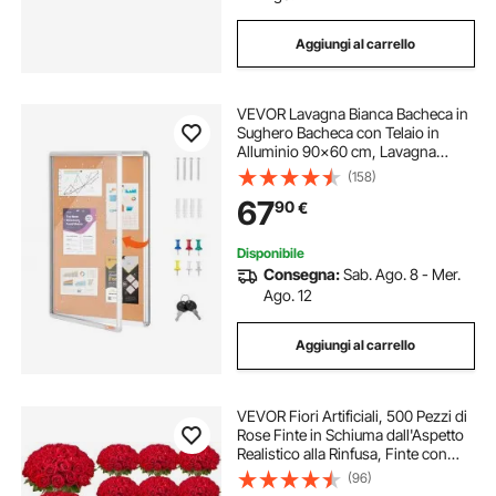
Aggiungi al carrello
VEVOR Lavagna Bianca Bacheca in
Sughero Bacheca con Telaio in
Alluminio 90x60 cm, Lavagna
Magnetica Cancellabile a Secco
(158)
Verticale da Muro per Scuola, Casa,
67
90
€
Ufficio, Lavagna Bacheca
Magnetica
Disponibile
Consegna:
Sab. Ago. 8 - Mer.
Ago. 12
Aggiungi al carrello
VEVOR Fiori Artificiali, 500 Pezzi di
Rose Finte in Schiuma dall'Aspetto
Realistico alla Rinfusa, Finte con
Steli per Fiori da Sposa Fai da Te,
(96)
Centrotavola per Casa Decorazioni,