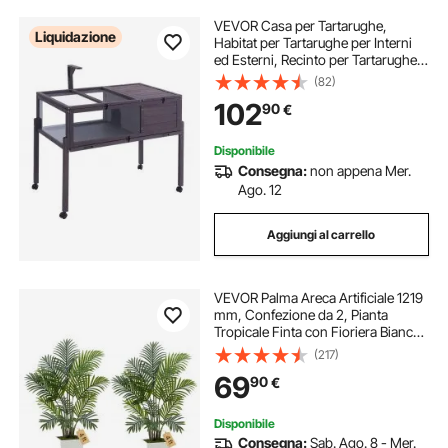
VEVOR Casa per Tartarughe,
Liquidazione
Habitat per Tartarughe per Interni
ed Esterni, Recinto per Tartarughe
in Legno con Supporto per Luce,
(82)
Piedini, Gabbia Habitat a Rotelle per
102
90
€
Rettili, Piccoli Animali
Disponibile
Consegna:
non appena Mer.
Ago. 12
Aggiungi al carrello
VEVOR Palma Areca Artificiale 1219
mm, Confezione da 2, Pianta
Tropicale Finta con Fioriera Bianca
Alta, Pianta Finta in Seta da
(217)
Pavimento in Vaso, Grandi Alberi
69
90
€
per Casa, Ufficio, Interno ed
Esterno
Disponibile
Consegna:
Sab. Ago. 8 - Mer.