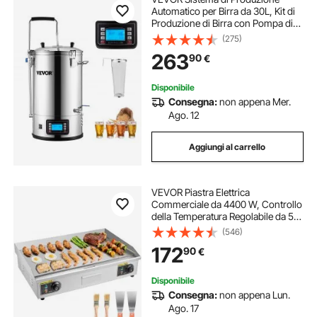
Automatico per Birra da 30L, Kit di
Produzione di Birra con Pompa di
Circolazione e Accessori Completi,
(275)
Attrezzatura di Produzione di Birra
263
90
€
per Uso Commerciale o Domestico
Disponibile
Consegna:
non appena Mer.
Ago. 12
Aggiungi al carrello
VEVOR Piastra Elettrica
Commerciale da 4400 W, Controllo
della Temperatura Regolabile da 50
a 300 °C, Griglia da Banco in
(546)
Piastra in Metallo con 2 Spatole e 2
172
90
€
Spazzole, per Bistecche, Senza
Spina
Disponibile
Consegna:
non appena Lun.
Ago. 17