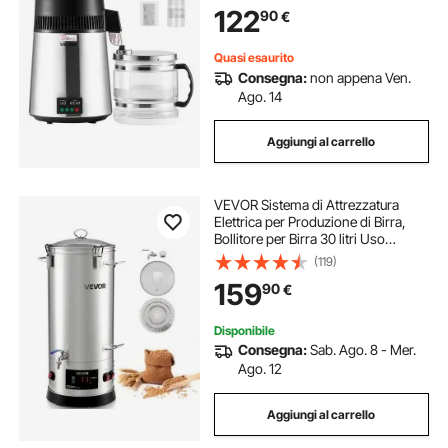
Purificazione, Distillatore da Casa
122
90
€
Cucina
Quasi esaurito
Consegna:
non appena Ven.
Ago. 14
Aggiungi al carrello
VEVOR Sistema di Attrezzatura
Elettrica per Produzione di Birra,
Bollitore per Birra 30 litri Uso
Domestico, Cuocitore di Mosto con
(119)
Canna Interna Maniglia Rubinetto,
159
90
€
Kit Utensili per Homebrewing
Disponibile
Consegna:
Sab. Ago. 8 - Mer.
Ago. 12
Aggiungi al carrello