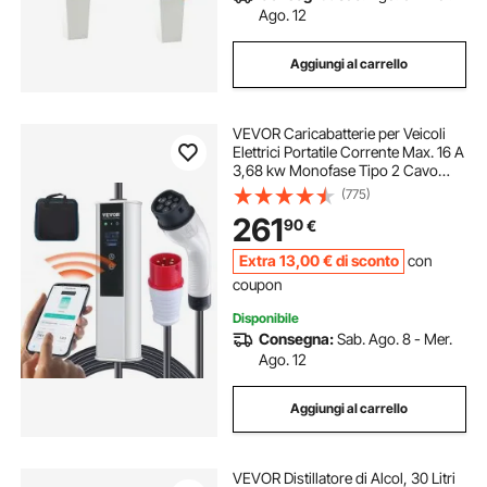
Ago. 12
Aggiungi al carrello
VEVOR Caricabatterie per Veicoli
Elettrici Portatile Corrente Max. 16 A
3,68 kw Monofase Tipo 2 Cavo
Lunghezza 7,5m, Caricabatterie EV
(775)
Portatile IEC6219 Spina CEE16 con
261
90
€
Schermo LCD IP66 Cavo in TPU
Extra
13
,00
€
di sconto
con
coupon
Disponibile
Consegna:
Sab. Ago. 8 - Mer.
Ago. 12
Aggiungi al carrello
VEVOR Distillatore di Alcol, 30 Litri