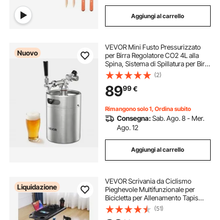
Aggiungi al carrello
VEVOR Mini Fusto Pressurizzato
Nuovo
per Birra Regolatore CO2 4L alla
Spina, Sistema di Spillatura per Birra
Artigianale in Acciaio Inox 304 con
(2)
Regolatore CO2 per Carbonazione,
89
99
€
Rubinetto a Chiusura, Casa
Rimangono solo 1, Ordina subito
Consegna:
Sab. Ago. 8 - Mer.
Ago. 12
Aggiungi al carrello
VEVOR Scrivania da Ciclismo
Liquidazione
Pieghevole Multifunzionale per
Bicicletta per Allenamento Tapis
Roulant con Ruote Bloccabili, Tavolo
(51)
Fitness Antiscivolo per Ciclismo