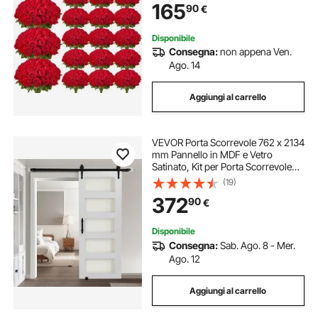
165
90
€
Rosso
Disponibile
Consegna:
non appena Ven.
Ago. 14
Aggiungi al carrello
VEVOR Porta Scorrevole 762 x 2134
mm Pannello in MDF e Vetro
Satinato, Kit per Porta Scorrevole
con Ferramenta Guida Telaio a H
(19)
per Casa Divisorio Spazio
372
90
€
Soggiorno Bagno Camera da Letto,
Bianco
Disponibile
Consegna:
Sab. Ago. 8 - Mer.
Ago. 12
Aggiungi al carrello