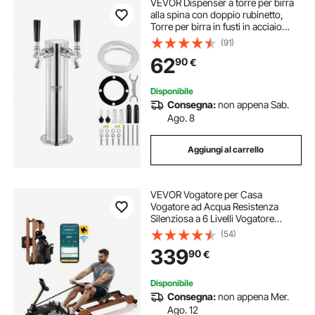
VEVOR Dispenser a torre per birra
alla spina con doppio rubinetto,
Torre per birra in fusti in acciaio
inox, Kit spillatore birra artigianale
(91)
rubinetti a chiusura automatica per
62
90
€
feste, bar
Disponibile
Consegna:
non appena Sab.
Ago. 8
Aggiungi al carrello
VEVOR Vogatore per Casa
Vogatore ad Acqua Resistenza
Silenziosa a 6 Livelli Vogatore
Pieghevole in Legno con Serbatoio
(54)
Acqua Carico158 kg, Compatibile
339
90
€
con App Bluetooth per la Casa, 4
Ruote
Disponibile
Consegna:
non appena Mer.
Ago. 12