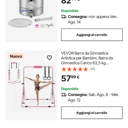
82
Birra
Disponibile
Consegna:
non appena Ven.
Ago. 14
Aggiungi al carrello
VEVOR Barra da Ginnastica
Nuovo
Artistica per Bambini, Barra da
Ginnastica Carico 63,5 kg
Pieghevole Altezza Regolabile
(41)
Allenamento Esercizio per Casa 3-
57
99
€
8 Anni, Telaio in Acciaio al
Carbonio, Colore Rosa
Disponibile
Consegna:
Sab. Ago. 8 - Mer.
Ago. 12
Aggiungi al carrello