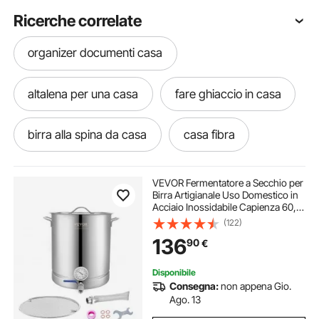
Ricerche correlate
organizer documenti casa
altalena per una casa
fare ghiaccio in casa
birra alla spina da casa
casa fibra
birra alla spina per casa
VEVOR Fermentatore a Secchio per
Birra Artigianale Uso Domestico in
Acciaio Inossidabile Capienza 60,6
birra alla spina casa
birra alla spina a casa
Litri Doppia Filtrazione, Kit
(122)
Fermentazione per Birra con
136
90
€
Termometro, Pentola Fermentatore
Birra
pratica golf in casa
sgabelli casa
Disponibile
Consegna:
non appena Gio.
rampa da casa
sauna da casa coperta
Ago. 13