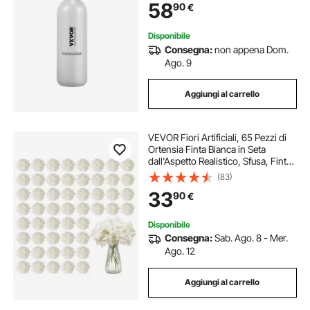
58
90
€
di Birra alla Spina, Gas non Incluso
Disponibile
Consegna:
non appena Dom.
Ago. 9
Aggiungi al carrello
VEVOR Fiori Artificiali, 65 Pezzi di
Ortensia Finta Bianca in Seta
dall'Aspetto Realistico, Sfusa, Finta
Bianca con Steli per Bouquet da
(83)
Sposa Fai da Te, Centrotavola per
33
90
€
Casa Decorazioni
Disponibile
Consegna:
Sab. Ago. 8 - Mer.
Ago. 12
Aggiungi al carrello