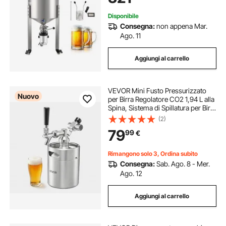
Disponibile
Consegna:
non appena Mar.
Ago. 11
Aggiungi al carrello
VEVOR Mini Fusto Pressurizzato
Nuovo
per Birra Regolatore CO2 1,94 L alla
Spina, Sistema di Spillatura per Birra
in Acciaio Inox 304 Rubinetto a
(2)
Chiusura Automatica per
79
99
€
Carbonazione Freschezza, Casa
Rimangono solo 3, Ordina subito
Consegna:
Sab. Ago. 8 - Mer.
Ago. 12
Aggiungi al carrello