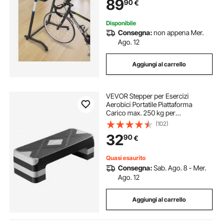
89
90
€
con Manubrio per Esercizio da
Casa
Disponibile
Consegna:
non appena Mer.
Ago. 12
Aggiungi al carrello
VEVOR Stepper per Esercizi
Aerobici Portatile Piattaforma
Carico max. 250 kg per
Allenamento a Casa Palestra
(102)
Altezza Regolabile, Stepper
32
90
€
Aerobica Superficie Antiscivolo per
Palestra a Casa, Grigio
Quasi esaurito
Consegna:
Sab. Ago. 8 - Mer.
Ago. 12
Aggiungi al carrello