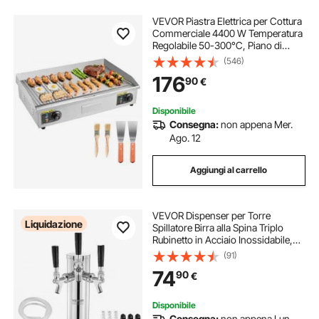
VEVOR Piastra Elettrica per Cottura
Commerciale 4400 W Temperatura
Regolabile 50-300°C, Piano di
Lavoro 725 x 400 mm in Acciaio
(546)
Inox, Kit Accessori per Bistecche
176
90
€
BBQ Feste Campeggio, Senza
Spina
Disponibile
Consegna:
non appena Mer.
Ago. 12
Aggiungi al carrello
VEVOR Dispenser per Torre
Liquidazione
Spillatore Birra alla Spina Triplo
Rubinetto in Acciaio Inossidabile,
Tubi Preassemblati e Canne per
(91)
Rubinetti a Chiusura Automatica per
74
90
€
Feste, Bar, Pub, Ristoranti
Disponibile
Consegna:
non appena Lun.