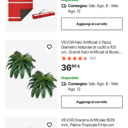
Consegna:
Sab. Ago. 8 - Mer.
Ago. 12
Aggiungi al carrello
VEVOR Felci Artificiali 2 Pezzi,
Diametro Naturale di ca.90 a 100
cm, Grandi Felci Artificiali di Boston
Sospese, Decorazione da Parete
(60)
con 35 Rami, Felce Finta per Casa e
36
90
€
Ufficio, Vaso non Incluso
Disponibile
Consegna:
Sab. Ago. 8 - Mer.
Ago. 12
Aggiungi al carrello
VEVOR Dracena Artificiale 1829
mm, Palma Tropicale Finta con