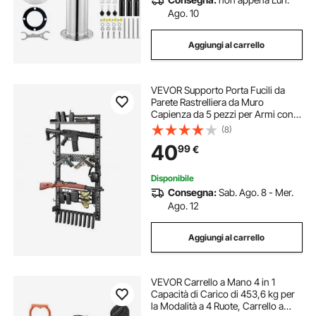
Ago. 10
Aggiungi al carrello
VEVOR Supporto Porta Fucili da
Parete Rastrelliera da Muro
Capienza da 5 pezzi per Armi con
Ganci Porta Fucili da Caccia Pistole
(8)
in Casa Ufficio da Parete
40
99
€
Orizzontale Telaio in Acciaio al
Carbonio
Disponibile
Consegna:
Sab. Ago. 8 - Mer.
Ago. 12
Aggiungi al carrello
VEVOR Carrello a Mano 4 in 1
Capacità di Carico di 453,6 kg per
la Modalità a 4 Ruote, Carrello a