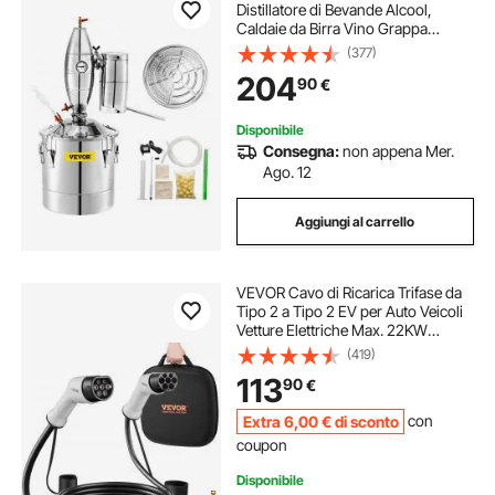
Distillatore di Bevande Alcool,
Caldaie da Birra Vino Grappa
Liquori, Kit per Produzione di Birra
(377)
Fatto in Casa, Acciaio Inossidabile
204
90
€
Moonshine Distiller
Disponibile
Consegna:
non appena Mer.
Ago. 12
Aggiungi al carrello
VEVOR Cavo di Ricarica Trifase da
Tipo 2 a Tipo 2 EV per Auto Veicoli
Vetture Elettriche Max. 22KW
Lunghezza Cavo 5m, Cavo Ricarica
(419)
per Auto Elettriche e Ibride Spina
113
90
€
Tipo 2 IP66 Corrente Max. 32A
Extra
6
,00
€
di sconto
con
coupon
Disponibile