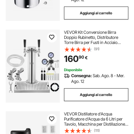
Aggiungi al carrello
VEVOR Kit Conversione Birra
Doppio Rubinetto, Distributore
Torre Birra per Fusti in Acciaio
Inossidabile Regolatore W21,8
(91)
Doppio Manometro Accoppiatore
160
90
€
Fusti, Vassoio Gocciolamento Birra
per casa
Disponibile
Consegna:
Sab. Ago. 8 - Mer.
Ago. 12
Aggiungi al carrello
VEVOR Distillatore d'Acqua
Purificatore d'Acqua da 6 Litri per
Tavolo, Macchina per Distillazione
da 900 W in Acciaio Inox per
(111)