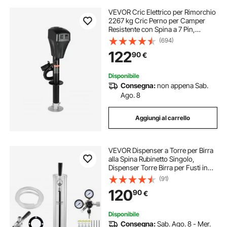
VEVOR Cric Elettrico per Rimorchio
2267 kg Cric Perno per Camper
Resistente con Spina a 7 Pin,
Manovella Manuale e Copertura
(694)
Cric Resistente alle Intemperie,
122
90
€
Sollevamento 255 - 860 mm per
Camper, Nero
Disponibile
Consegna:
non appena Sab.
Ago. 8
Aggiungi al carrello
VEVOR Dispenser a Torre per Birra
alla Spina Rubinetto Singolo,
Dispenser Torre Birra per Fusti in
Acciaio Inox con Regolatore Doppio
(91)
Calibro W21,8 Accoppiatore Fusti
120
90
€
S-System, per Feste a Casa
Disponibile
Consegna:
Sab. Ago. 8 - Mer.