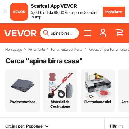
Scarica l'App VEVOR
Installare
5
,00
€
off da
99
,00
€
sui primi 3 ordini
in app.
Homepage
Ferramenta
Ferramenta per Porte
Accessori per Ferramenta p
Cerca "
spina birra casa
"
Pavimentazione
Materiali da
Elettrodomestici
Arre
Costruzione
Ordina per:
Popolare
Filtri