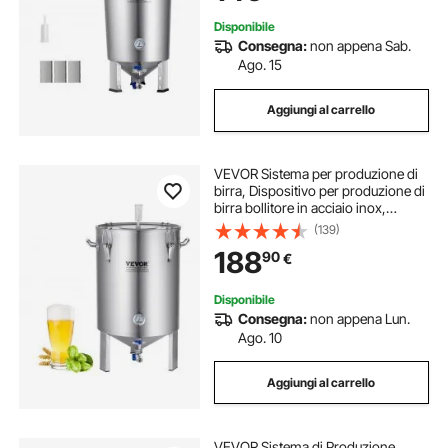
Disponibile
Consegna:
non appena Sab.
Ago. 15
Aggiungi al carrello
VEVOR Sistema per produzione di
birra, Dispositivo per produzione di
birra bollitore in acciaio inox,
Fermentatore per birra da 60 L,
(139)
Fermentatore a secchio per
188
90
€
preparazione birra
Disponibile
Consegna:
non appena Lun.
Ago. 10
Aggiungi al carrello
VEVOR Sistema di Produzione