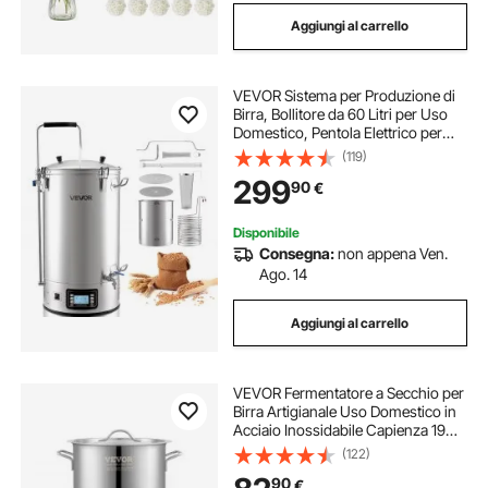
Aggiungi al carrello
VEVOR Sistema per Produzione di
Birra, Bollitore da 60 Litri per Uso
Domestico, Pentola Elettrico per
Produzione di Birra Modalità
(119)
Automatica/Manuale, Pannello di
299
90
€
Controllo Tubo di Circolazione
Disponibile
Consegna:
non appena Ven.
Ago. 14
Aggiungi al carrello
VEVOR Fermentatore a Secchio per
Birra Artigianale Uso Domestico in
Acciaio Inossidabile Capienza 19
Litri Doppia Filtrazione, Kit
(122)
Fermentazione per Birra con
90
€
Termometro, Pentola Fermentatore