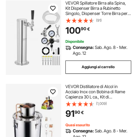
VEVOR Spillatore Birra alla Spina,
Kit Dispenser Birra a Rubinetto
Singolo, Dispenser Torre Birra per
Fusti in Acciaio Inox Regolatore
(91)
Doppio Calibro W21,8
100
90
€
Accoppiatore Fusti S-System per
Feste
Disponibile
Consegna:
Sab. Ago. 8 - Mer.
Ago. 12
Aggiungi al carrello
VEVOR Distillatore di Alcol in
Acciaio Inox con Bobina di Rame
Capienza 30 L ca., Kit di
Fermentazione Raffinazione per
(1,009)
Birra Fatta in Casa con
91
90
€
Termometro, Distillatore per Vino
Whisky, Grappa
Quasi esaurito
Consegna:
Sab. Ago. 8 - Mer.
Ago. 12