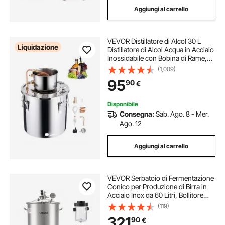
Aggiungi al carrello
pianta eucalipto in casa
angolo vino in casa
VEVOR Distillatore di Alcol 30 L
Liquidazione
Distillatore di Alcol Acqua in Acciaio
Inossidabile con Bobina di Rame,
Kit di Fermentazione per
(1,009)
Raffinazione Birra Fatta in Casa con
95
90
€
Termometro e Pompa, Argento
Disponibile
Consegna:
Sab. Ago. 8 - Mer.
Ago. 12
Aggiungi al carrello
VEVOR Serbatoio di Fermentazione
Conico per Produzione di Birra in
Acciaio Inox da 60 Litri, Bollitore
con Fondo Conico 3 Ruote, Botte di
(119)
Fermentazione per Vino e Birra
321
90
€