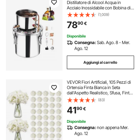
Distillatore di Alcool Acqua in
Acciaio Inossidabile con Bobina di
Rame, Kit di Fermentazione per
(1,009)
Raffinazione Birra Fatta in Casa con
78
90
€
Termometro e Pompa, Argento
Disponibile
Consegna:
Sab. Ago. 8 - Mer.
Ago. 12
Aggiungi al carrello
VEVOR Fiori Artificiali, 105 Pezzi di
Ortensia Finta Bianca in Seta
dall'Aspetto Realistico, Sfusa, Finta
Bianca con Steli per Bouquet da
(83)
Sposa Fai da Te, Centrotavola per
41
90
€
Casa Decorazioni
Disponibile
Consegna:
non appena Mer.
Ago. 12