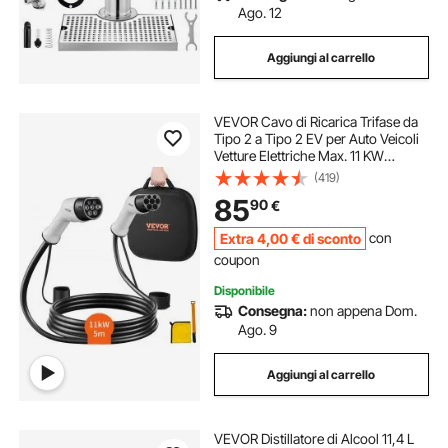
Ago. 12
Aggiungi al carrello
VEVOR Cavo di Ricarica Trifase da
Tipo 2 a Tipo 2 EV per Auto Veicoli
Vetture Elettriche Max. 11 KW
Lunghezza Cavo 5m, Cavo Ricarica
(419)
per Auto Elettriche e Ibride Spina
85
90
€
Tipo 2 IP66 Corrente Max. 16 A
Extra
4
,00
€
di sconto
con
coupon
Disponibile
Consegna:
non appena Dom.
Ago. 9
Aggiungi al carrello
VEVOR Distillatore di Alcool 11,4 L