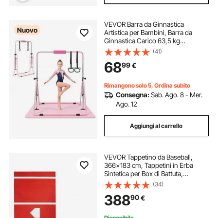
VEVOR Barra da Ginnastica
Nuovo
Artistica per Bambini, Barra da
Ginnastica Carico 63,5 kg
Pieghevole Altezza Regolabile
(41)
Allenamento Esercizio per Casa,
68
99
€
Telaio in Acciaio al Carbonio, con
Tappetino
Rimangono solo 5, Ordina subito
Consegna:
Sab. Ago. 8 - Mer.
Ago. 12
Aggiungi al carrello
VEVOR Tappetino da Baseball,
366x183 cm, Tappetini in Erba
Sintetica per Box di Battuta,
Attrezzatura per Allenamento di
(34)
Battuta Softball con Base di Casa ed
388
90
€
Erba Sintetica Anti-Scolorimento,
Rosso
Disponibile