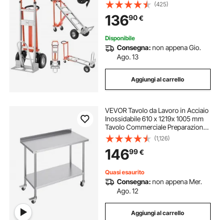
Mano Convertibile con Maniglia e
(425)
Ruote Antiscivolo per Traslochi di
136
90
€
Casa, Ufficio, Magazzino
Disponibile
Consegna:
non appena Gio.
Ago. 13
Aggiungi al carrello
VEVOR Tavolo da Lavoro in Acciaio
Inossidabile 610 x 1219x 1005 mm
Tavolo Commerciale Preparazione
Alimenti Ruote, Tavolo da Lavoro
(1,126)
Carichi Pesanti, Tavolo Altezza
146
99
€
Regolabile Ristorante Casa Hotel
Quasi esaurito
Consegna:
non appena Mer.
Ago. 12
Aggiungi al carrello