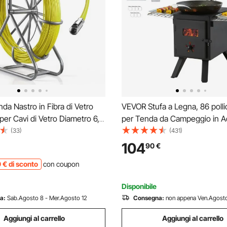
a Nastro in Fibra di Vetro
VEVOR Stufa a Legna, 86 pollic
 per Cavi di Vetro Diametro 6,3
per Tenda da Campeggio in Ac
porto Asta per Cavi
Legato, Stufa a Legna Portatile
(33)
(431)
 152 m Non Conduttivo,
Tenda Calda 1400 pollici³ per
104
90
€
er Gestione di Cablaggio 2
all'aperto e Riscaldamento co
0
€
di sconto
con coupon
 Ricambio
Disponibile
a:
Sab.Agosto 8 - Mer.Agosto 12
Consegna:
non appena Ven.Agosto
Aggiungi al carrello
Aggiungi al carrello