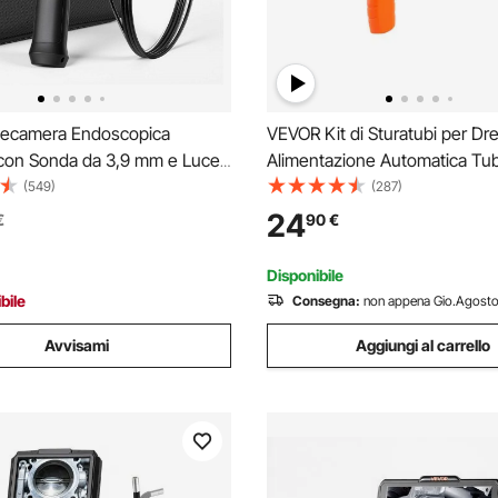
ecamera Endoscopica
VEVOR Kit di Sturatubi per Dr
 con Sonda da 3,9 mm e Luce,
Alimentazione Automatica Tub
a 360° in 4 Direzioni,
Acciaio 76,2cm Diametro 6,3
(549)
(287)
PS HD da 6'', Zoom 8x,
Modalità Doppia Compatibile 
24
€
90
€
da 7000 mAh, Cavo
Trapano, Pulitore di Scarico D
le IP67, per Auto e Idraulica
Sturatubi Manuale / Elettrico
Disponibile
bile
Consegna:
non appena Gio.Agosto
Avvisami
Aggiungi al carrello