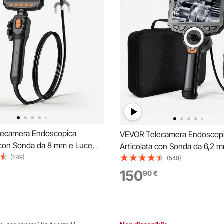
ecamera Endoscopica
VEVOR Telecamera Endoscop
 con Sonda da 8 mm e Luce,
Articolata con Sonda da 6,2 
 Bidirezionale, Schermo IPS
(549)
Rotazione a 360° in 4 Direzion
(549)
', Zoom 8x, Cavo Flessibile da
Schermo IPS HD da 6'', Zoom 
150
90
€
rmeabile IP67, per Ispezione
Batteria da 7000 mAh, Cavo IP
ulica
m, per Auto e Idraulica