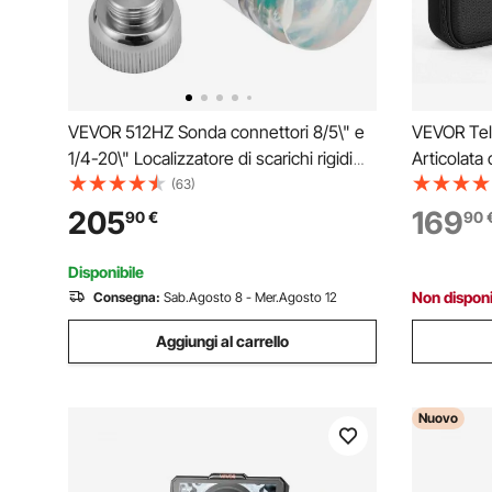
VEVOR 512HZ Sonda connettori 8/5\" e
VEVOR Tel
1/4-20\" Localizzatore di scarichi rigidi
Articolata
per localizzare e rilevare piccole
Rotazione 
(63)
fognature e condotte, Argento
Schermo I
205
169
90
€
90
Batteria 
Impermeabi
Disponibile
Non disponi
Consegna:
Sab.Agosto 8 - Mer.Agosto 12
Aggiungi al carrello
Nuovo