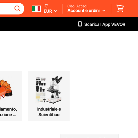
IT/
Ciao, Accedi
Account e ordini
EUR
Scarica l'App VEVOR
damento,
Industriale e
azione e
Scientifico
ddamento