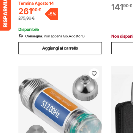
Colorata 7 Pollici, Telecamera Ispezione
Termina Agosto 14
Schermo I
141
90
€
261
90
€
Sonda Cavo da 30m per Tubi
Flessibile
-
5
%
Angolazione Visiva 130°
per Auto e
275,90
€
Disponibile
Non disponi
Consegna:
non appena Gio.Agosto 13
Aggiungi al carrello