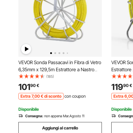
VEVOR Sonda Passacavi in Fibra di Vetro
VEVOR Sond
6,35mm x 129,5m Estrattore a Nastro
Estrattore
per Cavo Elettrico con 3 Teste di
m con Sup
(185)
Trazione e Supporto in Metallo
Lunghezza
101
119
90
€
90
€
Strumento di Installazione del Cavo
Tiracavi p
Extra
7
,00
€
di sconto
con coupon
Extra
6
,0
Elettrico in Fiberglass
Testine di
Disponibile
Disponibile
Consegna:
non appena Mar.Agosto 11
Consegn
Aggiungi al carrello