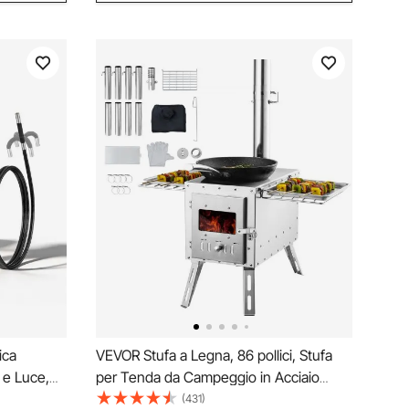
ica
VEVOR Stufa a Legna, 86 pollici, Stufa
 e Luce,
per Tenda da Campeggio in Acciaio
i,
Inossidabile, Stufa a Legna Portatile con
(431)