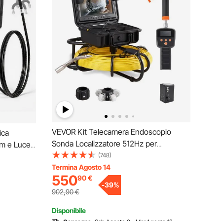
VEVOR Kit Telecamera Endoscopio
ica
Sonda Localizzatore 512Hz per
mm e Luce,
Ispezione di Fognatura Schermo LCD
(748)
i,
Colorata 9 Pollici Cavo 91,5 m,
Termina Agosto 14
8x,
550
90
€
Telecamera Ispezione Sonda Portatile
67 da 1,5
-
39
%
per Tubi Angolazione Visiva 130°
902,90
€
Disponibile