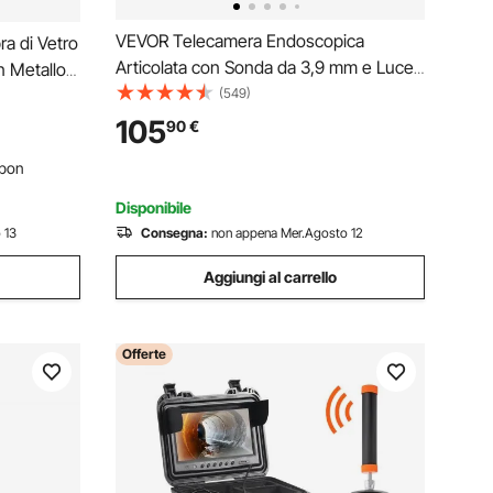
VEVOR Telecamera Endoscopica
a di Vetro
Articolata con Sonda da 3,9 mm e Luce,
n Metallo
Endoscopio Bidirezionale, Schermo IPS
(549)
lettrico
HD da 5'', Zoom 8x, Batteria da 5000
ento di
105
90
€
mAh, Cavo Impermeabile IP67 da 1,5 m,
 in
pon
per Auto Idraulica
Disponibile
 13
Consegna:
non appena Mer.Agosto 12
Aggiungi al carrello
Offerte