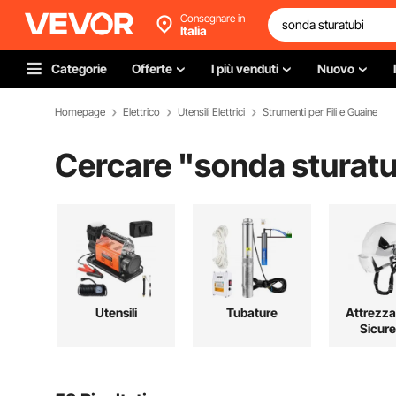
Consegnare in
Italia
Categorie
Offerte
I più venduti
Nuovo
Homepage
Elettrico
Utensili Elettrici
Strumenti per Fili e Guaine
Cercare "
sonda sturatu
Utensili
Tubature
Attrezza
Sicur