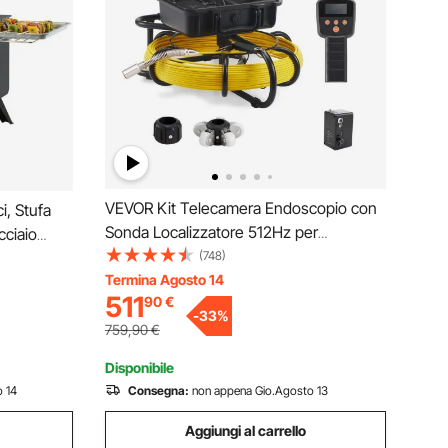
VEVOR Kit Telecamera Endoscopio con
i, Stufa
Sonda Localizzatore 512Hz per
ciaio
Ispezione di Fognatura Schermo LCD
(748)
, Stufa a
Colorata 9 Pollici Cavo 50m, Telecamera
Termina Agosto 14
 Cucinare
511
90
€
Ispezione Sonda Portatile per Tubi
n 8 Tubi
-
33
%
Angolazione Visiva 130°
759,90
€
Disponibile
 14
Consegna:
non appena Gio.Agosto 13
Aggiungi al carrello