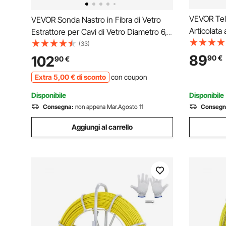
VEVOR Tel
VEVOR Sonda Nastro in Fibra di Vetro
Articolata
Estrattore per Cavi di Vetro Diametro 6,3
Sonda Sott
m con Supporto Asta per Cavi
(33)
HD da 5'',
Lunghezza 100 m Non Conduttivo,
89
102
90
€
90
€
Zoom 8x, 
Tiracavi per Gestione di Cablaggio 2
Extra
5
,00
€
di sconto
con coupon
m, per Aut
Testine di Ricambio
Disponibile
Disponibile
Consegna:
non appena Mar.Agosto 11
Consegn
Aggiungi al carrello