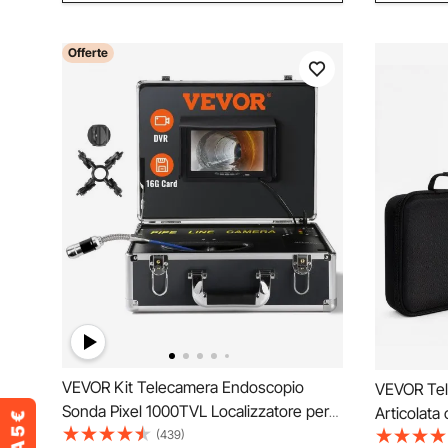
Offerte
VEVOR Kit Telecamera Endoscopio
VEVOR Tel
Sonda Pixel 1000TVL Localizzatore per
Articolata
Ispezione di Fognatura Schermo LCD
(439)
Rotazione 