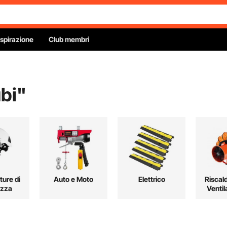
Ispirazione
Club membri
bi
"
ture di
Auto e Moto
Elettrico
Riscal
ezza
Ventil
Raffre