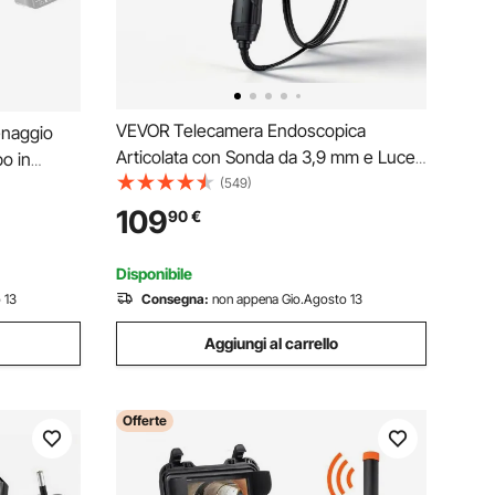
VEVOR Telecamera Endoscopica
enaggio
Articolata con Sonda da 3,9 mm e Luce,
o in
Endoscopio Bidirezionale, Schermo IPS
(549)
mm
HD da 4,3'', Zoom 8x, Cavo Flessibile da
con
109
90
€
1,5 m Impermeabile IP67, per Settore
renaggio
Auto e Idraulica
Disponibile
 13
Consegna:
non appena Gio.Agosto 13
Aggiungi al carrello
Offerte