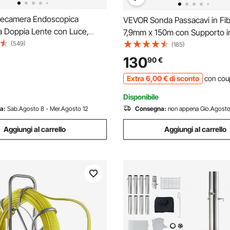
ecamera Endoscopica
VEVOR Sonda Passacavi in Fibr
 a Doppia Lente con Luce,
7,9mm x 150m con Supporto i
ile da 6,2 mm, Schermo IPS
(549)
Estrattore a Nastro per Cavo E
(185)
 Funzione Schermo Diviso,
con 2 Teste di Trazione Strum
130
90
€
Cavo Impermeabile IP67 da 1,5
Installazione del Cavo Elettrico
Extra
6
,00
€
di sconto
con cou
o e Idraulica
Fiberglass
Disponibile
a:
Sab.Agosto 8 - Mer.Agosto 12
Consegna:
non appena Gio.Agosto
Aggiungi al carrello
Aggiungi al carrello