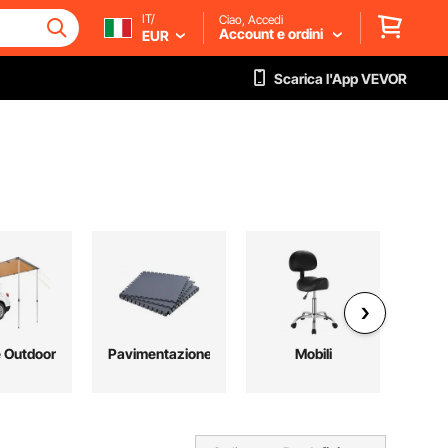
IT/
Ciao, Accedi
Account e ordini
EUR
Scarica l'App VEVOR
e Outdoor
Pavimentazione
Mobili
Arr
p