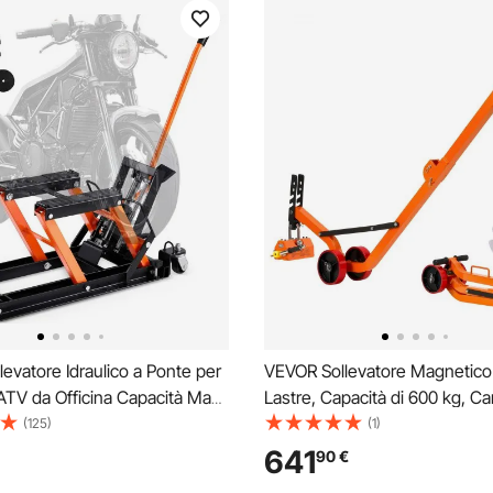
evatore Idraulico a Ponte per
VEVOR Sollevatore Magnetico
ATV da Officina Capacità Max.
Lastre, Capacità di 600 kg, Car
zza Regolabile 12-38,5cm,
Acciaio con Sollevamento Mag
(125)
(1)
e Alzamoto con Ruote Officina
Ruote, Maniglia Regolabile, N
641
90
€
 Idraulica con Perno di
N42, Pieghevole per il Sollev