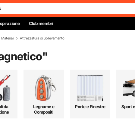
Ispirazione
Club membri
 Materiali
Attrezzatura di Sollevamento
agnetico
"
li da
Legname e
Porte e Finestre
Sport 
zione
Compositi