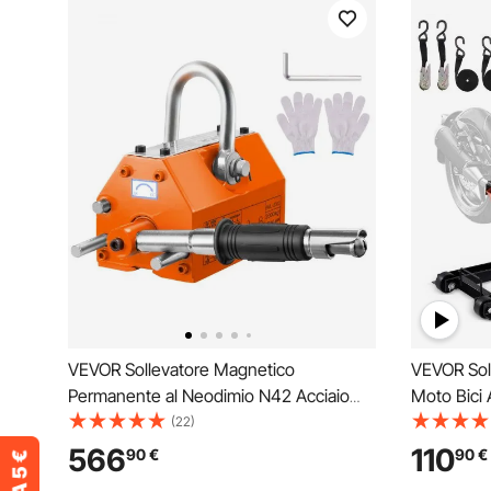
VEVOR Sollevatore Magnetico
VEVOR Soll
Permanente al Neodimio N42 Acciaio
Moto Bici 
Portata Massima da 2000kg Dimensioni
700kg Alte
(22)
Base 350x150x168 mm, Sollevatore a
Sollevator
566
110
90
€
90
€
Magneti Permanenti Fattore di Sicurezza
Operazione