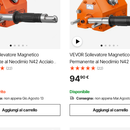
levatore Magnetico
VEVOR Sollevatore Magnetico
e al Neodimio N42 Acciaio
Permanente al Neodimio N42 
assima da 100kg Dimensioni
Portata Massima da 300kg Di
(22)
(22)
1x73 mm, Sollevatore a
Base 156x91x98 mm, Sollevat
94
90
€
rmanenti Fattore di Sicurezza
Magneti Permanenti Fattore d
di Trazione 250 kg
2,5 Forza di Trazione 750 kg
ito
Disponibile
a:
non appena Gio.Agosto 13
Consegna:
non appena Mar.Agosto
Aggiungi al carrello
Aggiungi al carrello