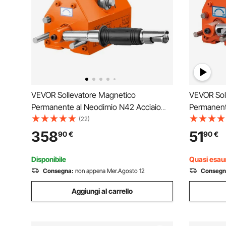
VEVOR Sollevatore Magnetico
VEVOR Sol
Permanente al Neodimio N42 Acciaio
Permanent
Portata Massima da 1500kg Dimensioni
Portata M
(22)
Base 300x133x139 mm, Sollevatore a
Base 92x6
358
51
90
€
90
€
Magneti Permanenti Fattore di Sicurezza
Magneti Pe
2,5 Forza Trazione 3750kg
2,5 Forza 
Disponibile
Quasi esaur
Consegna:
non appena Mer.Agosto 12
Consegn
Aggiungi al carrello