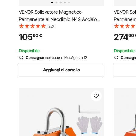
VEVOR Sollevatore Magnetico
VEVOR Sol
Permanente al Neodimio N42 Acciaio
Permanent
Portata Massima da 400kg Dimensioni
Portata M
(22)
Base 156x91x98 mm, Sollevatore a
Base 256x
105
274
90
€
90
Magneti Permanenti Fattore di Sicurezza
Magneti Pe
2,5 Forza di Trazione 1000kg
2,5 Forza
Disponibile
Disponibile
Consegna:
non appena Mer.Agosto 12
Consegn
Aggiungi al carrello