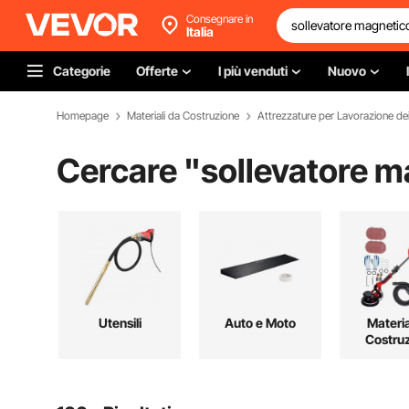
Consegnare in
Italia
Categorie
Offerte
I più venduti
Nuovo
Homepage
Materiali da Costruzione
Attrezzature per Lavorazione dei
Cercare "
sollevatore m
Utensili
Auto e Moto
Materia
Costru