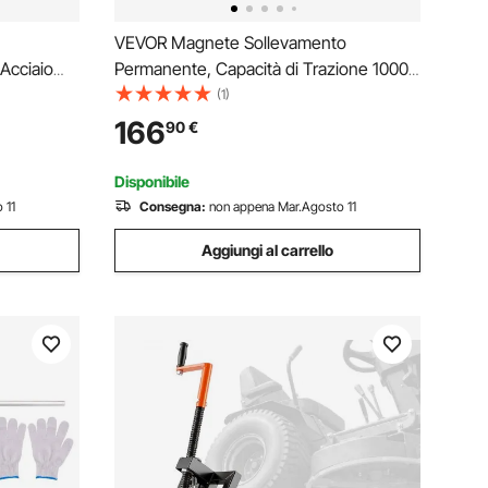
VEVOR Magnete Sollevamento
Acciaio
Permanente, Capacità di Trazione 1000
mensioni
kg, Supporto Magnetico al Neodimio
(1)
tore a
N42, con Maniglia di Rilascio Gancio in
166
90
€
i Sicurezza
Acciaio, Strumento per Movimentazione
di Parti in Lamiera
Disponibile
 11
Consegna:
non appena Mar.Agosto 11
Aggiungi al carrello