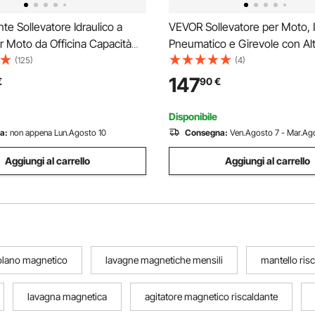
e Sollevatore Idraulico a
VEVOR Sollevatore per Moto, I
r Moto da Officina Capacità
Pneumatico e Girevole con Alt
 Altezza Regolabile 35-
Sollevamento di 119 a 381 mm,
(125)
(4)
onte Sollevatore Alzamoto da
per Riparazione Biciclette, Ca
147
€
90
€
perazione Idraulica Piattaforma
Carico di 680 kg con Rampa R
 cm
Disponibile
a:
non appena Lun.Agosto 10
Consegna:
Ven.Agosto 7 - Mar.Ago
Aggiungi al carrello
Aggiungi al carrello
volano magnetico
lavagne magnetiche mensili
mantello ris
lavagna magnetica
agitatore magnetico riscaldante