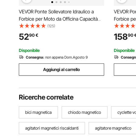
VEVOR Ponte Sollevatore Idraulico a
VEVOR Pont
Forbice per Moto da Officina Capacità
Forbice pe
Max. 500kg Altezza Regolabile 9,5-
Max. 158kg
(125)
35cm, Ponte Sollevatore Alzamoto da
90,5cm, P
52
158
90
€
90
Officina Operazione Idraulica Piattaforma
Officina O
36,5 x 22,2 cm
41,5 x 35
Disponibile
Disponibile
Consegna:
non appena Dom.Agosto 9
Consegn
Aggiungi al carrello
Ricerche correlate
bici magnetica
chiodo magnetico
cyclette 
agitatori magnetici riscaldanti
agitatore magnetico