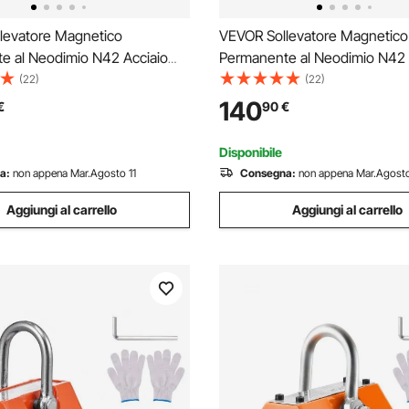
levatore Magnetico
VEVOR Sollevatore Magnetico
e al Neodimio N42 Acciaio
Permanente al Neodimio N42 
assima da 1000kg Dimensioni
Portata Massima da 600kg Di
(22)
(22)
133x139 mm, Sollevatore a
Base 210x118x118 mm, Solleva
140
€
90
€
rmanenti Fattore di Sicurezza
Magneti Permanenti Fattore d
 Trazione 2500kg
2,5 Forza Trazione 1500kg
Disponibile
a:
non appena Mar.Agosto 11
Consegna:
non appena Mar.Agosto
Aggiungi al carrello
Aggiungi al carrello