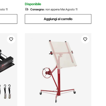
Arancione
Disponibile
sto 11
Consegna:
non appena Mar.Agosto 11
Aggiungi al carrello