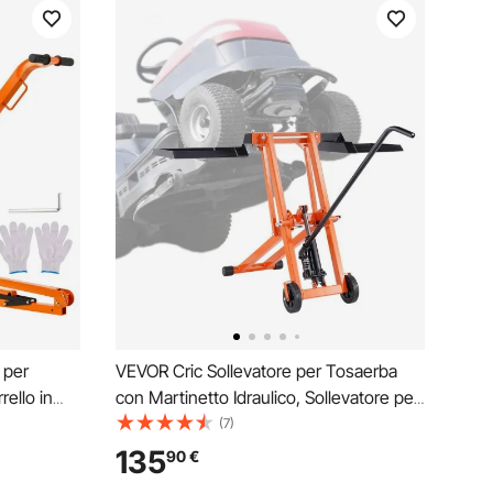
 per
VEVOR Cric Sollevatore per Tosaerba
rello in
con Martinetto Idraulico, Sollevatore per
netico e 2
Tosaerba Regolabile in Acciaio Carbonio
(7)
eodimio
per Trattori Guida e Tosaerba a Raggio
135
90
€
amento di
Sterzata Zero, Capacità 225 kg