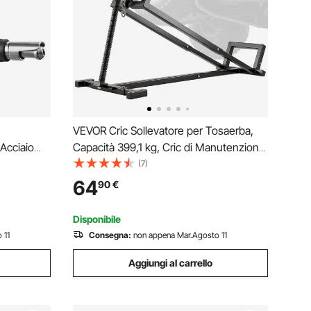
VEVOR Cric Sollevatore per Tosaerba,
Acciaio
Capacità 399,1 kg, Cric di Manutenzione
mensioni
Telescopico con Manovella e Maniglia
(7)
ore a
per Elettroutensili, Sollevatore
64
90
€
i Sicurezza
Pieghevole per Trattorini da Giardino e
Tosaerba Nero
Disponibile
 11
Consegna:
non appena Mar.Agosto 11
Aggiungi al carrello