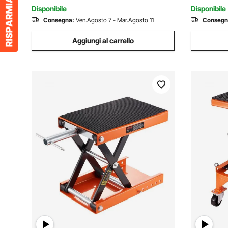
2,5 Forza Trazione 5000kg
Sicurezza
Disponibile
Disponibile
Consegna:
Ven.Agosto 7 - Mar.Agosto 11
Consegn
Aggiungi al carrello