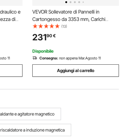
draulico e
VEVOR Sollevatore di Pannelli in
ezza di
Cartongesso da 3353 mm, Carichi
 Cricco
Pesanti da 68 kg con Braccio
(13)
pacità
Telescopico Regolabile, Ruote
231
90
€
imovibile
Bloccabile, Ideale per Installazioni su
Soffitti e Pareti Rosso
Disponibile
sto 11
Consegna:
non appena Mar.Agosto 11
Aggiungi al carrello
caldante e agitatore magnetico
riscaldatore a induzione magnetica