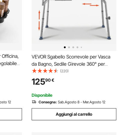
Officina,
VEVOR Sgabello Scorrevole per Vasca
golabile
da Bagno, Sedile Girevole 360° per
orta
Trasferimento in Vasca Carico max. 180
(220)
 Sedia da
kg, Sedia da Bagno Altezza Regolabile
125
90
€
ili con
con Braccioli Schienale 1035 x 540 x
1020 mm
Disponibile
osto 12
Consegna:
Sab.Agosto 8 - Mer.Agosto 12
Aggiungi al carrello