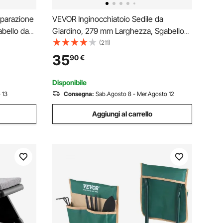
iparazione
VEVOR Inginocchiatoio Sedile da
abello da
Giardino, 279 mm Larghezza, Sgabello
a 1016
Robusto Giardino Pieghevole, Allevia
(211)
nico
Dolore al Ginocchio alla Schiena, Panca
35
90
€
ote per
Giardino Portatile con 1 Borsa per
Attrezzi
Disponibile
 13
Consegna:
Sab.Agosto 8 - Mer.Agosto 12
Aggiungi al carrello