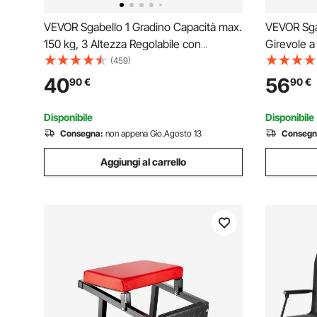
VEVOR Sgabello 1 Gradino Capacità max.
VEVOR Sgab
150 kg, 3 Altezza Regolabile con
Girevole a
Maniglia Scaletta in Acciaio, Sgabello
da Lavoro 
(459)
Portatile per Bambini per Adulti, Scalette
Sedile con
40
56
90
€
90
€
Robuste Antiscivolo per Ufficio, Cucina,
Garage, Of
Bagno
Nero
Disponibile
Disponibile
Consegna:
non appena Gio.Agosto 13
Consegn
Aggiungi al carrello