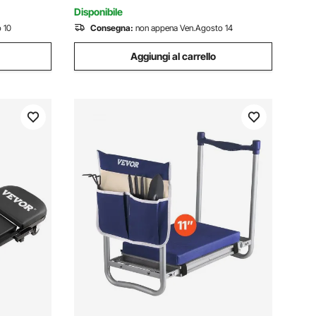
ianco
Antiscivolo Portata 158,8kg Bianco
Disponibile
 10
Consegna:
non appena Ven.Agosto 14
Aggiungi al carrello