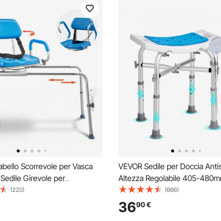
bello Scorrevole per Vasca
VEVOR Sedile per Doccia Antis
Sedile Girevole per
Altezza Regolabile 405-480m
nto in Vasca Carico max. 150
Sgabello per Doccia Carico ma
(220)
(666)
da Bagno Altezza Regolabile
226,8kg, Sedia per Doccia in A
36
90
€
li Schienale Ribaltabile per
PE, Sgabello da Bagno Doccia