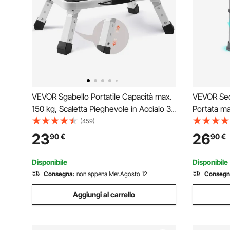
VEVOR Sgabello Portatile Capacità max.
VEVOR Sedi
150 kg, Scaletta Pieghevole in Acciaio 3
Portata ma
Altezza Regolabile, Sgabello Portatile per
Doccia Al
(459)
Bambini Adulti, Gradino Antiscivolo per
Sedia da B
23
26
90
€
90
€
Ufficio Cucina Bagni Camere da Letto
Sgabello A
Piedini Ant
Disponibile
Disponibile
Consegna:
non appena Mer.Agosto 12
Consegn
Aggiungi al carrello