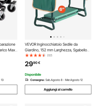
parazione
VEVOR Inginocchiatoio Sedile da
arico Max.
Giardino, 152 mm Larghezza, Sgabello
co su
Robusto Giardino Pieghevole con 2
(117)
 mm con
Borse per Attrezzi, Allevia Dolore al
29
90
€
utenzione
Ginocchio alla Schiena, Panca Giardino
Portatile
Disponibile
 13
Consegna:
Sab.Agosto 8 - Mer.Agosto 12
Aggiungi al carrello