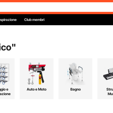
Ispirazione
Club membri
ico
"
gio e
Auto e Moto
Bagno
Str
azione
Mus