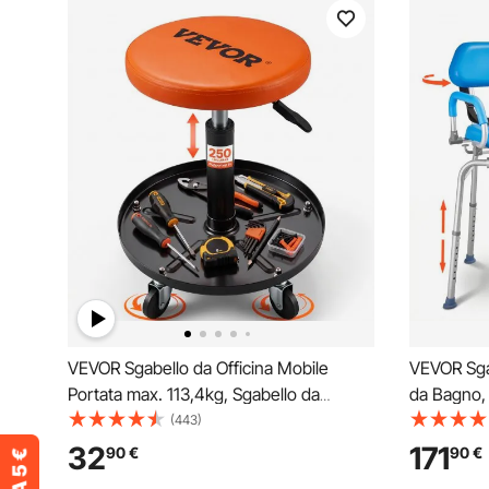
VEVOR Sgabello da Officina Mobile
VEVOR Sga
Portata max. 113,4kg, Sgabello da
da Bagno, 
Meccanico con Rotelle Altezza
Trasferime
(443)
Regolabile da Officina con Vassoio Porta
kg, Sedia 
32
171
90
€
90
€
Attrezzi, Sedia per Riparazione Auto
con Braccio