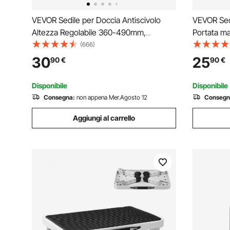
VEVOR Sedile per Doccia Antiscivolo
VEVOR Sed
Altezza Regolabile 360-490mm,
Portata ma
Sgabello per Doccia Carico max.
Doccia Al
(666)
158,8kg, Sedia per Doccia in Alluminio
Sedia da B
30
25
90
€
90
€
PE, Sgabello da Bagno Doccia
Sgabello G
Antiscivolo Portata 158,8kg Bianco
Antiscivoli
Disponibile
Disponibile
Consegna:
non appena Mer.Agosto 12
Consegn
Aggiungi al carrello