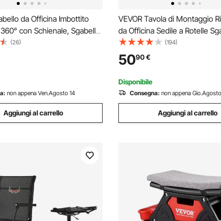
ello da Officina Imbottito
VEVOR Tavola di Montaggio R
 360° con Schienale, Sgabello
da Officina Sedile a Rotelle Sg
con Ruote, Carico 136 kg
Officina Pieghevole Lunghezz
(26)
(194)
 Rotelle Regolabile, per
mm, Sedia a Rotelle da Mecca
50
90
€
ficina e Riparazione Auto,
Pieghevole Scorrevole con Ru
Garage
Disponibile
a:
non appena Ven.Agosto 14
Consegna:
non appena Gio.Agosto
Aggiungi al carrello
Aggiungi al carrello