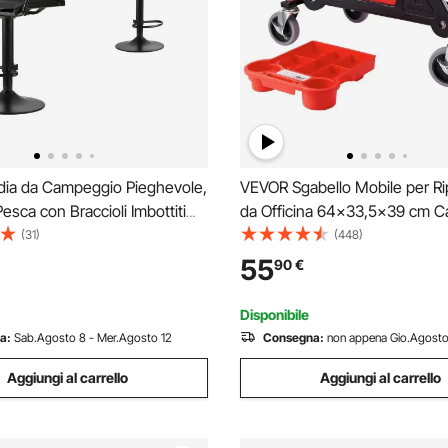
ia da Campeggio Pieghevole,
VEVOR Sgabello Mobile per Ri
Pesca con Braccioli Imbottiti
da Officina 64×33,5×39 cm C
golabile, Sedia da Giardino
136 kg, Sgabello per Meccani
(31)
(448)
i Carico 136 kg, Rotazione
Rotelle Bloccabile 450 × 250
55
90
€
ello per Picnic, Pesca
Vassoi Portautensili per Man
Auto da Garage
Disponibile
a:
Sab.Agosto 8 - Mer.Agosto 12
Consegna:
non appena Gio.Agosto
Aggiungi al carrello
Aggiungi al carrello