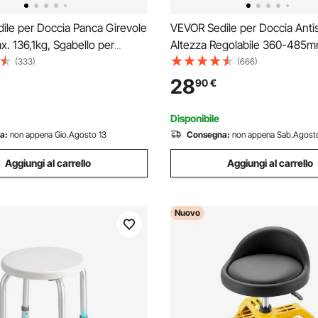
ile per Doccia Panca Girevole
VEVOR Sedile per Doccia Antis
x. 136,1kg, Sgabello per
Altezza Regolabile 360-485m
tezza Regolabile 360-485mm,
Sgabello per Doccia Carico ma
(333)
(666)
agno Doccia in Alluminio PE
158,8kg, Sedia per Doccia in A
28
90
€
irevole 360° Bagno Piedini
PE, Sgabello da Bagno Doccia
Antiscivolo Portata 158,8kg B
Disponibile
a:
non appena Gio.Agosto 13
Consegna:
non appena Sab.Agost
Aggiungi al carrello
Aggiungi al carrello
Nuovo