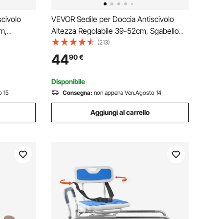
civolo
VEVOR Sedile per Doccia Antiscivolo
m,
Altezza Regolabile 39-52cm, Sgabello
x.
per Doccia Carico max. 158,8kg, Sedia
(213)
lluminio
per Doccia in Alluminio PE, Sgabello
44
90
€
Schienale Bagno Doccia Antiscivolo
ianco
Portata 158,8kg
Disponibile
o 15
Consegna:
non appena Ven.Agosto 14
Aggiungi al carrello