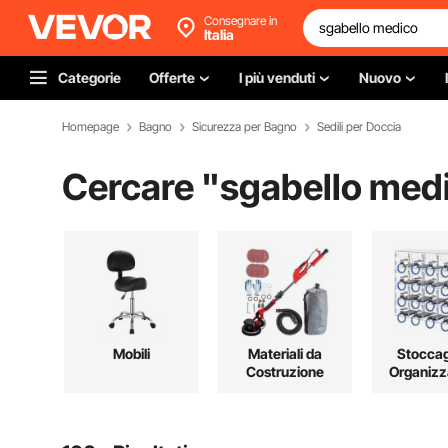
Consegnare in
Italia
Categorie
Offerte
I più venduti
Nuovo
Homepage
Bagno
Sicurezza per Bagno
Sedili per Doccia
Cercare "
sgabello med
Mobili
Materiali da
Stoccag
Costruzione
Organizz