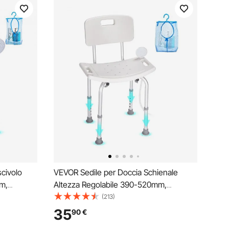
civolo
VEVOR Sedile per Doccia Schienale
m,
Altezza Regolabile 390-520mm,
x.
Sgabello per Doccia Carico max.
(213)
lluminio
158,8kg, Sedia per Doccia in Alluminio
35
90
€
PE, Sgabello da Bagno Doccia