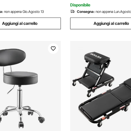
Antiscivolo Portata 226,8kg B
Disponibile
a:
non appena Gio.Agosto 13
Consegna:
non appena Lun.Agosto
Aggiungi al carrello
Aggiungi al carrello