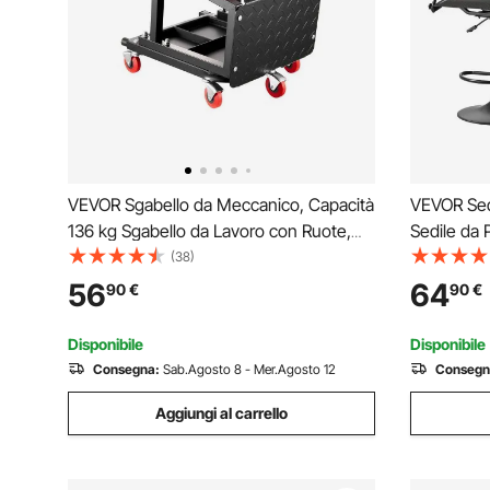
VEVOR Sgabello da Meccanico, Capacità
VEVOR Sed
136 kg Sgabello da Lavoro con Ruote,
Sedile da 
Sgabello da Officina Girevole a 360° con
Altezza Re
(38)
Vassoio Portautensili, Sedile di
Capacità d
56
64
90
€
90
€
Riparazione, per Officina e Riparazione
360°, Sgab
Auto, Nero
all'Aperto
Disponibile
Disponibile
Consegna:
Sab.Agosto 8 - Mer.Agosto 12
Consegn
Aggiungi al carrello