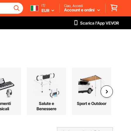
IT/
Ciao, Accedi
Account e ordini
EUR
Scarica l'App VEVOR
umenti
Salute e
Sport e Outdoor
A
icali
Benessere