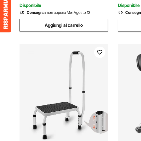
Moto da Garage Officina
Anziani
Disponibile
Disponibile
Consegna:
non appena Mer.Agosto 12
Consegn
Aggiungi al carrello