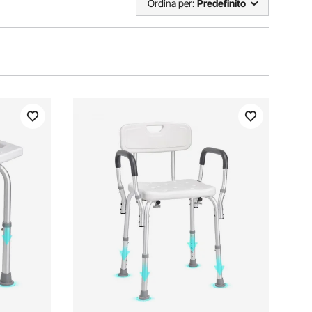
Ordina per:
Predefinito