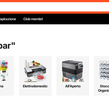
Ispirazione
Club membri
bar
"
na
Elettrodomestici
All'Aperto
Stocc
Organi