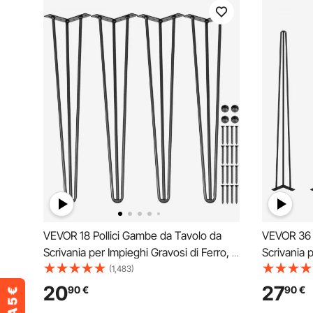
VEVOR 18 Pollici Gambe da Tavolo da
VEVOR 36 
Scrivania per Impieghi Gravosi di Ferro, 4
Scrivania 
Pezzi Gambe da Tavolo a Forcina per
Pezzi Gamb
(1,483)
Scrivania, Adatte per Tavolini, Divani,
Scrivania, 
20
27
90
€
90
€
Panche in Legno, Seggioloni, Tavolini da
Panche in 