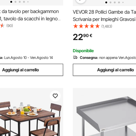
 da tavolo per backgammon
VEVOR 28 Pollici Gambe da Ta
1, tavolo da scacchi in legno
Scrivania per Impieghi Gravosi 
18 pollici, set di mobili da
(90)
Pezzi Gambe da Tavolo a Forc
(1,483)
gioco combinato deluxe, set di
Scrivania, Adatte per Tavolini, 
22
90
€
galo per giochi da tavolo
Panche in Legno, Seggioloni, T
Bar
Disponibile
a:
Lun.Agosto 10 - Ven.Agosto 14
Consegna:
non appena Ven.Agosto
Aggiungi al carrello
Aggiungi al carrello