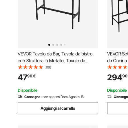
VEVOR Tavolo da Bar, Tavola da bistro,
VEVOR Set 
con Struttura in Metallo, Tavolo da
da Cucina 
Cucina Stretto e Lungo, Tavolo da
x 435 x 9
(119)
pranzo, 991 x 406 x 902 mm, per Feste
Quadrato 
47
294
90
€
90
in Soggiorno Pranzo Caffè, Marrone e
Adatto per 
Nero
Industriale
Disponibile
Disponibile
Consegna:
non appena Dom.Agosto 16
Consegn
Aggiungi al carrello