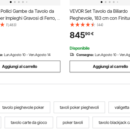
Pollici Gambe da Tavolo da
VEVOR Set Tavolo da Biliardo
per Impieghi Gravosi di Ferro, 4
Pieghevole, 183 cm con Finitur
e da Tavolo a Forcina per
Legno, Portatile Tavolo da Gi
(1,483)
(44)
Adatte per Tavolini, Divani,
Piedini Regolabili, Set Comple
845
90
€
Legno, Seggioloni, Tavolini da
Palline, Stecche, Rastrelliera,
Nero con Panno Rosso
Disponibile
a:
Lun.Agosto 10 - Ven.Agosto 14
Consegna:
Lun.Agosto 10 - Ven.A
Aggiungi al carrello
Aggiungi al carrello
tavolo pieghevole poker
tavoli poker pieghevoli
valigetta
tavolo carte da gioco
poker tavoli
tavolo blackjack 