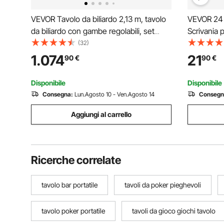
VEVOR Tavolo da biliardo 2,13 m, tavolo
VEVOR 24 
da biliardo con gambe regolabili, set
Scrivania 
tavolo da biliardo comprensivo di palline,
Pezzi Gamb
(32)
stecche, gesso e spazzola, tavolo gioco
Scrivania, 
1.074
21
90
€
90
€
biliardo per sale giochi
Panche in 
Bar
Disponibile
Disponibile
Consegna:
Lun.Agosto 10 - Ven.Agosto 14
Consegn
Aggiungi al carrello
Ricerche correlate
tavolo bar portatile
tavoli da poker pieghevoli
tavolo poker portatile
tavoli da gioco giochi tavolo