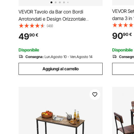
VEVOR Set
VEVOR Tavolo da Bar con Bordi
dama 3 in 
Arrotondati e Design Orizzontale
premium da 
Estensibile, Tavolo da Pub Rettangolare
(49)
tavolo da 
da 1600 x 398 x 915 mm, Marrone
90
49
90
€
90
€
scacchi re
Chiaro e Nero, Adatto per Minibar,
Ufficio, Sala da Pranzo
Disponibile
Disponibile
Consegna:
Lun.Agosto 10 - Ven.Agosto 14
Consegn
Aggiungi al carrello