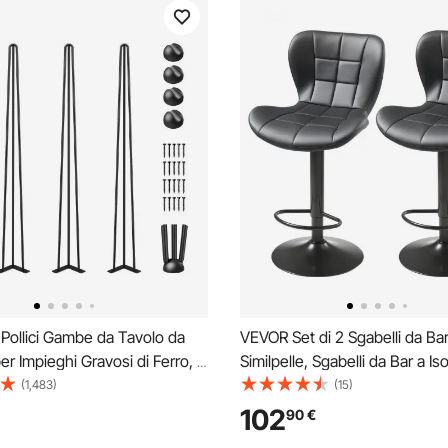
Pollici Gambe da Tavolo da
VEVOR Set di 2 Sgabelli da Bar
per Impieghi Gravosi di Ferro, 4
Similpelle, Sgabelli da Bar a Iso
e da Tavolo a Forcina per
da Cucina con Schienale e Pog
(1,483)
(15)
Adatte per Tavolini, Divani,
Sedia Senza Braccioli Regolabi
102
90
€
Legno, Seggioloni, Tavolini da
Altezza, per Cucina, Sala da P