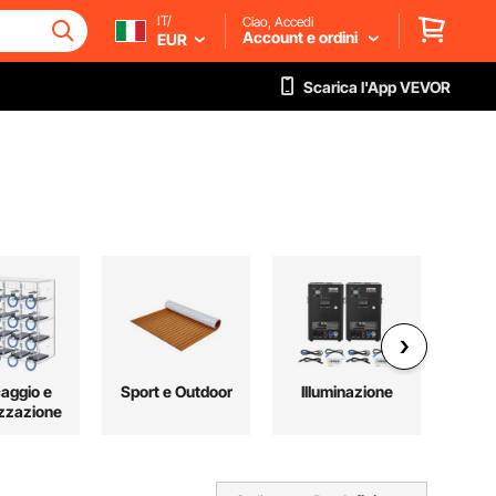
IT/
Ciao, Accedi
Account e ordini
EUR
Scarica l'App VEVOR
aggio e
Sport e Outdoor
Illuminazione
T
zzazione