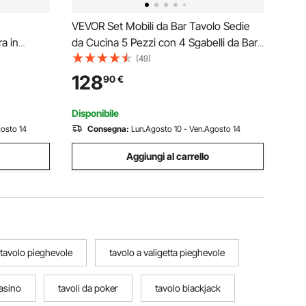
VEVOR Set Mobili da Bar Tavolo Sedie
a in
da Cucina 5 Pezzi con 4 Sgabelli da Bar
oco con
e Bordi Arrotondati, Tavolo da Pub
(49)
to con
Rettangolare da 1200 x 600 x 915 mm,
128
90
€
 Gesso,
Adatto per Ufficio, Sala da Pranzo,
Soggiorno
Disponibile
gosto 14
Consegna:
Lun.Agosto 10 - Ven.Agosto 14
Aggiungi al carrello
 tavolo pieghevole
tavolo a valigetta pieghevole
casino
tavoli da poker
tavolo blackjack