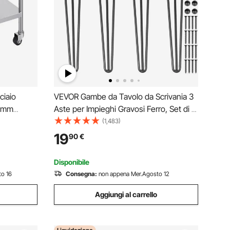
ciaio
VEVOR Gambe da Tavolo da Scrivania 3
6 mm
Aste per Impieghi Gravosi Ferro, Set di 4
e per
Kit Gambe da Tavolo a Forcina per
(1,483)
 Ruote,
Scrivania, Adatte per Tavolini, Divani,
19
90
€
avoro in
Panche in Legno, Seggioloni, Tavolini da
Bar
Disponibile
o 16
Consegna:
non appena Mer.Agosto 12
Aggiungi al carrello