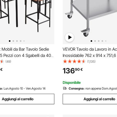
Mobili da Bar Tavolo Sedie
VEVOR Tavolo da Lavoro in Ac
5 Pezzi con 4 Sgabelli da 400
Inossidabile 762 x 914 x 751,
80 mm, Tavolo da Pub
Tavolo da Lavoro Commercial
(49)
(1,135)
da 900 x 900 x 910 mm,
Preparazione degli Alimenti 4
136
€
90
€
Ufficio, Sala da Pranzo, Stile
Alzatina su 3 Lati, Tavolo da L
Metallo per Ristorante
Disponibile
a:
Lun.Agosto 10 - Ven.Agosto 14
Consegna:
non appena Dom.Agost
Aggiungi al carrello
Aggiungi al carrello