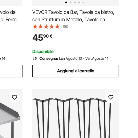
volo da
VEVOR Tavolo da Bar, Tavola da bistro,
di Ferro, 4
con Struttura in Metallo, Tavolo da
ina per
Cucina Stretto e Lungo, Tavolo da
(119)
Divani,
pranzo, 610 x 610 x 914 mm, per Feste in
45
90
€
avolini da
Soggiorno Pranzo Caffè, Marrone e
Nero
Disponibile
 14
Consegna:
Lun.Agosto 10 - Ven.Agosto 14
Aggiungi al carrello