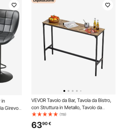
Liquidazione
VEVOR Tavolo da Bar, Tavola da Bistro,
 in
con Struttura in Metallo, Tavolo da
la Girevoli
Cucina Stretto e Lungo, Tavolo da
(119)
giapiedi,
Pranzo,1397 x 381 x 991 mm, per Feste
le in
63
90
€
in Soggiorno Pranzo Caffè, Marrone e
ranzo, Neri