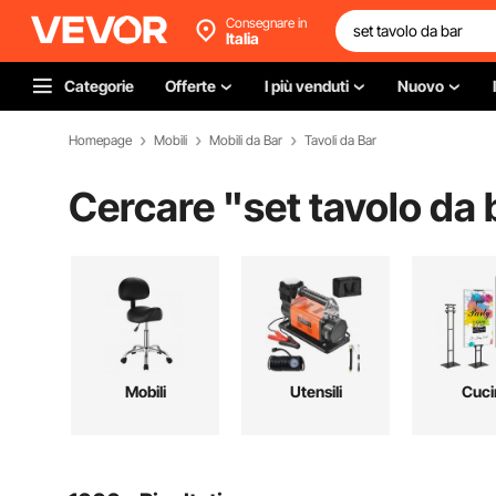
Consegnare in
Italia
Categorie
Offerte
I più venduti
Nuovo
Homepage
Mobili
Mobili da Bar
Tavoli da Bar
Cercare "
set tavolo da 
Mobili
Utensili
Cuci