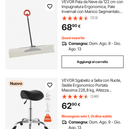
VEVOR Pala da Neve da 122 cm con
Impugnatura Ergonomica, Pale
Invernali con Manico Segmentato,
Striscia con Bordo in Metallo,
(123)
Strumento Portatile per Rimozione
68
90
€
della Neve per Vialetti, Giardino
Quasi esaurito
Consegna:
Dom. Ago. 9 - Gio.
Ago. 13
Aggiungi al carrello
VEVOR Sgabello a Sella con Ruote,
Nuovo
Sedile Ergonomico Portata
Massima 226,8 kg, Altezza
Regolabile, Rotelle Silenziose, in
(246)
Similpelle, Girevole a 360° con
62
90
€
Ruote, Colore Nero, per Spa Arredo
Parruccheria
Rimangono solo 1, Ordina subito
Consegna:
Dom. Ago. 9 - Gio.
Ago. 13