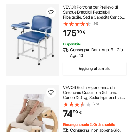
VEVOR Poltrona per Prelievo di
Sangue Braccioli Regolabili
Ribaltabile, Sedia Capacità Carico
max. 181 kg, Sedia per Flebotomia
(14)
per Ospedali, Laboratori Cliniche,
175
90
€
Poltrona per Flebotomia
Disponibile
Consegna:
Dom. Ago. 9 - Gio.
Ago. 13
Aggiungi al carrello
VEVOR Sedia Ergonomica da
Ginocchio Cuscino in Schiuma
Carico 120 kg, Sedia Inginocchiata
per Scrivania Struttura in Legno,
(26)
Sgabello Regolabile per Lavoro
74
99
€
Lettura Meditazione da Casa
Ufficio, Beige
Rimangono solo 2, Ordina subito
Consegna:
non appena Gio.