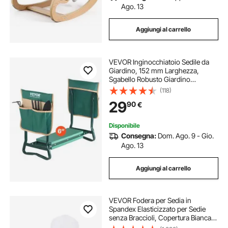
Ago. 13
Aggiungi al carrello
VEVOR Inginocchiatoio Sedile da
Giardino, 152 mm Larghezza,
Sgabello Robusto Giardino
Pieghevole con 2 Borse per
(118)
Attrezzi, Allevia Dolore al Ginocchio
29
90
€
alla Schiena, Panca Giardino
Portatile
Disponibile
Consegna:
Dom. Ago. 9 - Gio.
Ago. 13
Aggiungi al carrello
VEVOR Fodera per Sedia in
Spandex Elasticizzato per Sedie
senza Braccioli, Copertura Bianca
della Sedia Decorazione per