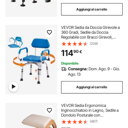
Aggiungi al carrello
VEVOR Sedia da Doccia Girevole a
360 Gradi, Sedile da Doccia
Regolabile con Bracci Girevoli,
Sedile Bagno Imbottito per Doccia,
(209)
Sedia Bagno Girevole Antiscivolo
114
90
€
per Anziani Disabili, Capacità 135
kg
Disponibile
Consegna:
Dom. Ago. 9 - Gio.
Ago. 13
Aggiungi al carrello
VEVOR Sedia Ergonomica
Inginocchiatoio in Legno, Sedile a
Dondolo Posturale con
Angolamento, Seggiola di
(467)
Posizionamento Poggiaginocchia,