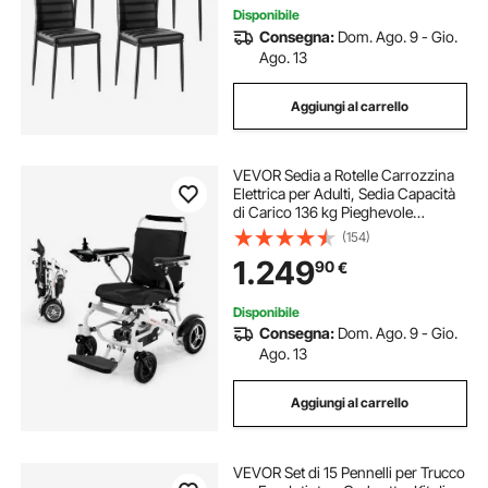
Disponibile
Consegna:
Dom. Ago. 9 - Gio.
Ago. 13
Aggiungi al carrello
VEVOR Sedia a Rotelle Carrozzina
Elettrica per Adulti, Sedia Capacità
di Carico 136 kg Pieghevole
Leggera Motorizzata Distanza
(154)
Autonomia circa 21,3 km, Adatta a
1.249
90
€
Tutti i Terreni
Disponibile
Consegna:
Dom. Ago. 9 - Gio.
Ago. 13
Aggiungi al carrello
VEVOR Set di 15 Pennelli per Trucco