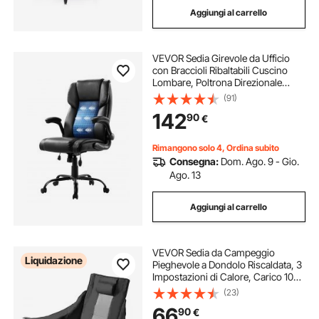
Aggiungi al carrello
sedia trasferimento
sedia di trasferimento
VEVOR Sedia Girevole da Ufficio
sedia da trasferimento
con Braccioli Ribaltabili Cuscino
Lombare, Poltrona Direzionale
Ergonomica, Sedile da Ufficio in
(91)
Pelle PU, Carico max. 136,08 kg
142
90
€
Altezza Regolabile, Sedia da Studio
Rimangono solo 4, Ordina subito
Consegna:
Dom. Ago. 9 - Gio.
Ago. 13
Aggiungi al carrello
VEVOR Sedia da Campeggio
Liquidazione
Pieghevole a Dondolo Riscaldata, 3
Impostazioni di Calore, Carico 102
kg, Sdraio Imbottita Portatile per
(23)
Esterni con Tasca Portabicchieri,
66
90
€
per Giardino, Viaggio