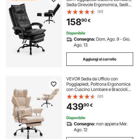
Sedia Girevole Ergonomica, Sedile
da Ufficio in Pelle PU, Carico max.
(91)
181,44 kg, Altezza Regolabile,
158
90
€
Inclinabile, Casa, Studio, Nero
Disponibile
Consegna:
Dom. Ago. 9 - Gio.
Ago. 13
Aggiungi al carrello
VEVOR Sedia da Ufficio con
Poggiapiedi, Poltrona Ergonomica
con Cuscino Lombare e Braccioli
Rimovibili, Sedile Girevole da Ufficio
(91)
in Pelle PU Sedia Portata max.
439
90
€
181,44 kg, Ufficio, Studio, Marrone
Disponibile
Consegna:
non appena Mer.
Ago. 12