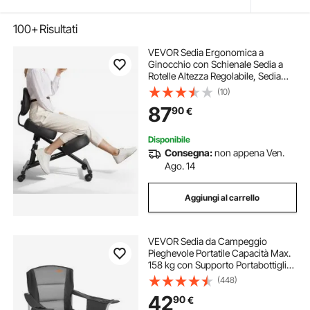
100+
Risultati
VEVOR Sedia Ergonomica a
Ginocchio con Schienale Sedia a
Rotelle Altezza Regolabile, Sedia
Inginocchiata per Scrivania Postura
(10)
Comoda da Ufficio, Sgabello
87
90
€
Ergonomico per Casa, Carico max
120 kg
Disponibile
Consegna:
non appena Ven.
Ago. 14
Aggiungi al carrello
VEVOR Sedia da Campeggio
Pieghevole Portatile Capacità Max.
158 kg con Supporto Portabottiglia
in Tessuto Oxford, Sedia da
(448)
Campeggio Esterno 980 x 630 x
42
90
€
990 mm per Campeggio Picnic