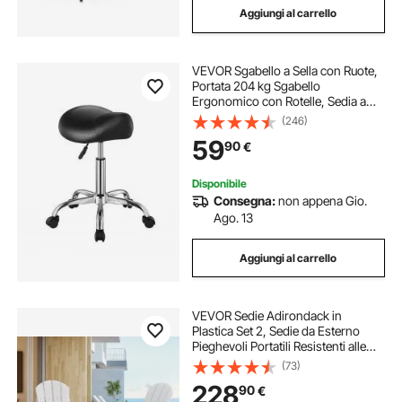
Aggiungi al carrello
VEVOR Sgabello a Sella con Ruote,
Portata 204 kg Sgabello
Ergonomico con Rotelle, Sedia a
Sella Girevole in Pelle PU Ispessita,
(246)
Regolabile in Altezza, per Salone
59
90
€
Spa Massaggio Clinica, Nero
Disponibile
Consegna:
non appena Gio.
Ago. 13
Aggiungi al carrello
VEVOR Sedie Adirondack in
Plastica Set 2, Sedie da Esterno
Pieghevoli Portatili Resistenti alle
Intemperie per Patio con
(73)
Portabicchieri, Bracciolo Rilassante
228
90
€
Ergonomico, per Giardino Cortile,