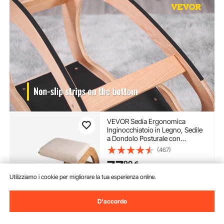
VEVOR Sedia Ergonomica
Inginocchiatoio in Legno, Sedile
a Dondolo Posturale con
Angolamento, Seggiola di
(467)
Posizionamento
77
90
€
Poggiaginocchia, Seduta
Ergonomica Colore Bianco per
Utilizziamo i cookie per migliorare la tua esperienza online.
Casa Scrivania e Ufficio
Disponibile
Consegna:
Dom. Ago. 9 -
D'accordo
Gio. Ago. 13