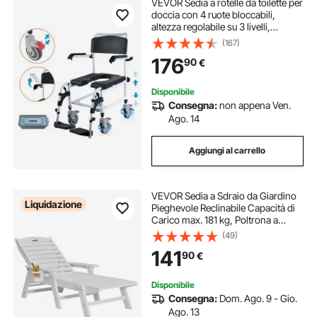
VEVOR Sedia a rotelle da toilette per
doccia con 4 ruote bloccabili,
altezza regolabile su 3 livelli,
secchio rimovibile da 5 litri,
(167)
capacità di 350 libbre, sedia da
176
90
€
toilette per adulti anziani
Disponibile
Consegna:
non appena Ven.
Ago. 14
Aggiungi al carrello
VEVOR Sedia a Sdraio da Giardino
Liquidazione
Pieghevole Reclinabile Capacità di
Carico max. 181 kg, Poltrona a
Sdraio da Piscina da Esterno in
(49)
HDPE con Schienale Portabicchieri
141
90
€
Seggiola da Spiaggia, Bianco
Disponibile
Consegna:
Dom. Ago. 9 - Gio.
Ago. 13