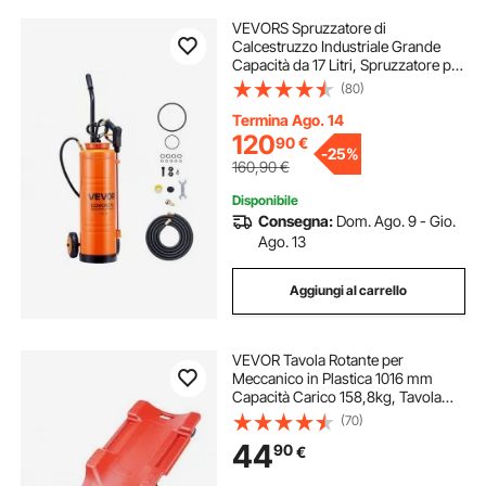
VEVORS Spruzzatore di
Calcestruzzo Industriale Grande
Capacità da 17 Litri, Spruzzatore per
Calcestruzzo in Acciaio Inossidabile
(80)
con Maniglia Ergonomica e Carrello
Rimovibile, Tubo da 1,2 m e 3 m
Termina Ago. 14
120
90
€
-
25%
160,90
€
Disponibile
Consegna:
Dom. Ago. 9 - Gio.
Ago. 13
Aggiungi al carrello
VEVOR Tavola Rotante per
Meccanico in Plastica 1016 mm
Capacità Carico 158,8kg, Tavola
Rotante per Officina Automobilistica
(70)
6 Ruote Design Ergonomico,
44
90
€
Poggiatesta Imbottito Due Vassoi
per Attrezzi