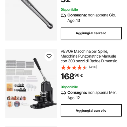
Auto Tubi
Disponibile
Consegna:
non appena Gio.
Ago. 13
Aggiungi al carrello
VEVOR Macchina per Spille,
Macchina Punzonatrice Manuale
con 300 pezzi di Badge Dimensioni
32/58/75mm, Impugnatura
(436)
Ergonomica, per Spille
168
90
€
Personalizzate Fai da te, Nero
Disponibile
Consegna:
non appena Mer.
Ago. 12
Aggiungi al carrello