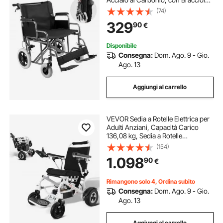
Staccabile, Freno Autobloccante,
(74)
Sedile Largo 60,96 cm Capacità di
329
90
€
Peso 136 kg per I Disabili
Disponibile
Consegna:
Dom. Ago. 9 - Gio.
Ago. 13
Aggiungi al carrello
VEVOR Sedia a Rotelle Elettrica per
Adulti Anziani, Capacità Carico
136,08 kg, Sedia a Rotelle
Motorizzata Pieghevole Leggera
(154)
Larghezza 449,58 mm, Sedia
1.098
90
€
Elettrica per Tutti i Terreni Lega
Alluminio
Rimangono solo 4, Ordina subito
Consegna:
Dom. Ago. 9 - Gio.
Ago. 13
Aggiungi al carrello