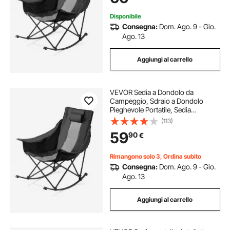
Disponibile
Consegna:
Dom. Ago. 9 - Gio.
Ago. 13
Aggiungi al carrello
VEVOR Sedia a Dondolo da
Campeggio, Sdraio a Dondolo
Pieghevole Portatile, Sedia
Reclinabile da Giardino, Carico
(113)
max. 100kg, Sdraio da Campeggio
59
90
€
Balcone, Giardino
Rimangono solo 3, Ordina subito
Consegna:
Dom. Ago. 9 - Gio.
Ago. 13
Aggiungi al carrello