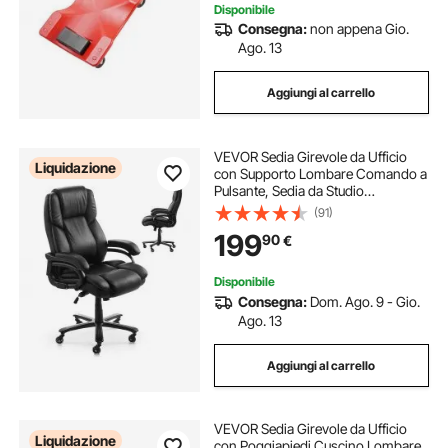
Disponibile
Consegna:
non appena Gio.
Ago. 13
Aggiungi al carrello
VEVOR Sedia Girevole da Ufficio
Liquidazione
con Supporto Lombare Comando a
Pulsante, Sedia da Studio
Ergonomica, Sedile da Ufficio in
(91)
Pelle PU Carico max. 226,8 kg
199
90
€
Altezza Regolabile, Inclinazione,
Nero
Disponibile
Consegna:
Dom. Ago. 9 - Gio.
Ago. 13
Aggiungi al carrello
VEVOR Sedia Girevole da Ufficio
Liquidazione
con Poggiapiedi Cuscino Lombare,