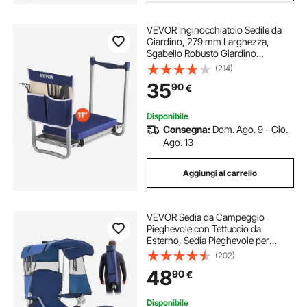
VEVOR Inginocchiatoio Sedile da
Giardino, 279 mm Larghezza,
Sgabello Robusto Giardino
Pieghevole, Allevia Dolore al
(214)
Ginocchio alla Schiena, Panca
35
90
€
Giardino Portatile con 1 Borsa per
Attrezzi
Disponibile
Consegna:
Dom. Ago. 9 - Gio.
Ago. 13
Aggiungi al carrello
VEVOR Sedia da Campeggio
Pieghevole con Tettuccio da
Esterno, Sedia Pieghevole per
Attività all'Aperto Viaggio Spiaggia
(202)
Pesca Escursionismo Carico max.
48
90
€
150 kg, Portabicchieri, Colore Blu
Scuro
Disponibile