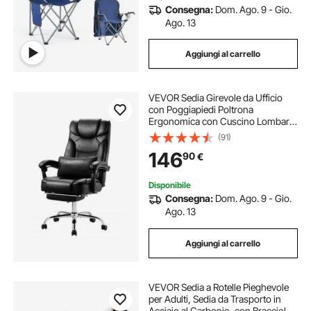
Consegna:
Dom. Ago. 9 - Gio.
Ago. 13
Aggiungi al carrello
VEVOR Sedia Girevole da Ufficio
con Poggiapiedi Poltrona
Ergonomica con Cuscino Lombare,
Sedile da Ufficio in Pelle PU Carico
(91)
max. 136,08 kg, Altezza Regolabile,
146
90
€
Reclinabile per Ufficio Studio
Disponibile
Consegna:
Dom. Ago. 9 - Gio.
Ago. 13
Aggiungi al carrello
VEVOR Sedia a Rotelle Pieghevole
per Adulti, Sedia da Trasporto in
Acciaio al Carbonio, con Bracciolo