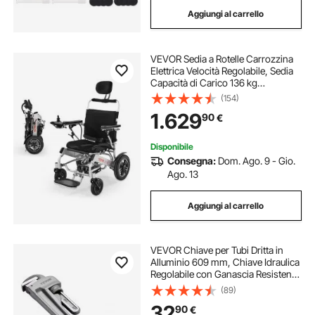
Aggiungi al carrello
VEVOR Sedia a Rotelle Carrozzina
Elettrica Velocità Regolabile, Sedia
Capacità di Carico 136 kg
Pieghevole Leggera Motorizzata
(154)
Distanza Autonomia circa 21 km,
1.629
90
€
Adatta a Tutti i Terreni
Disponibile
Consegna:
Dom. Ago. 9 - Gio.
Ago. 13
Aggiungi al carrello
VEVOR Chiave per Tubi Dritta in
Alluminio 609 mm, Chiave Idraulica
Regolabile con Ganascia Resistenza
Impugnatura Ergonomica,
(89)
Trasportabile, Design Appeso,
32
90
€
Chiave per Tubi per Riparazioni