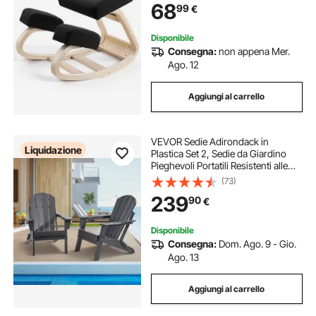
68
99
€
Lavoro Lettura Meditazione Casa
Ufficio, Nero
Disponibile
Consegna:
non appena Mer.
Ago. 12
Aggiungi al carrello
VEVOR Sedie Adirondack in
Liquidazione
Plastica Set 2, Sedie da Giardino
Pieghevoli Portatili Resistenti alle
Intemperie per Esterni,
(73)
Portabicchieri, Bracciolo Rilassante
239
90
€
Ergonomico, per Giardino Cortile,
Grigio
Disponibile
Consegna:
Dom. Ago. 9 - Gio.
Ago. 13
Aggiungi al carrello