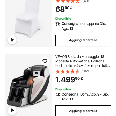
(1,636)
Banchetti, Fodere Protettive Lavabili
68
90
€
Rimovibili, Matrimoni, Banchetti,
Feste
Disponibile
Consegna:
non appena Gio.
Ago. 13
Aggiungi al carrello
VEVOR Sedia da Massaggio, 18
Modalità Automatiche, Poltrona
Reclinabile a Gravità Zero per Tutto
Corpo con Pista SL, Poltrona
(202)
Reclinabile con Massaggio 3D e
1.499
90
€
Riscaldamento, Rullo per Piedi,
Schermo LCD
Disponibile
Consegna:
Dom. Ago. 9 - Gio.
Ago. 13
Aggiungi al carrello