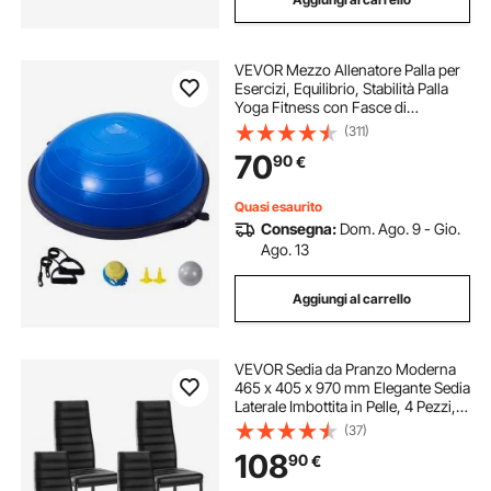
VEVOR Mezzo Allenatore Palla per
Esercizi, Equilibrio, Stabilità Palla
Yoga Fitness con Fasce di
Resistenza e Pompa a Pedale,
(311)
Allenamento Corpo di Palestra
70
90
€
Casa, Capacità Portante 680 kg, 64
cm Blu
Quasi esaurito
Consegna:
Dom. Ago. 9 - Gio.
Ago. 13
Aggiungi al carrello
VEVOR Sedia da Pranzo Moderna
465 x 405 x 970 mm Elegante Sedia
Laterale Imbottita in Pelle, 4 Pezzi,
Capacità di Carico 136 kg per Tavoli
(37)
da Pranzo, con Cuscini Spessi e
108
90
€
Gambe in Metallo, Nero