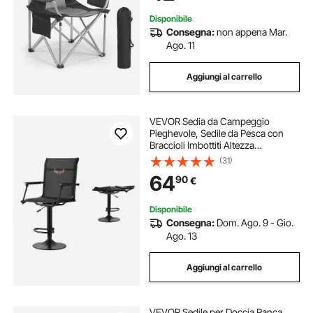
Portatile 5,7 kg
Disponibile
Consegna:
non appena Mar.
Ago. 11
Aggiungi al carrello
VEVOR Sedia da Campeggio
Pieghevole, Sedile da Pesca con
Braccioli Imbottiti Altezza
Regolabile, Sedia da Giardino
(31)
Capacità di Carico 136 kg,
64
90
€
Rotazione 360°, Sgabello per
Picnic, Pesca all'Aperto
Disponibile
Consegna:
Dom. Ago. 9 - Gio.
Ago. 13
Aggiungi al carrello
VEVOR Sedile per Doccia Panca