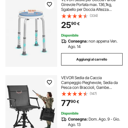
Girevole Portata max. 136,1kg,
Sgabello per Doccia Altezza
Regolabile 360-485mm, Sedia da
(334)
Bagno Doccia in Alluminio PE
25
90
€
Sgabello Girevole 360° Bagno
Piedini Antiscivoli
Disponibile
Consegna:
non appena Ven.
Ago. 14
Aggiungi al carrello
VEVOR Sedia da Caccia
Campeggio Pieghevole, Sedia da
Pesca con Braccioli, Gambe
Regolabili Capacità di Carico 158
(147)
kg, Rotazione Silenziosa a 360°, per
77
90
€
Giardino, Esterno, Picnic
Disponibile
Consegna:
Dom. Ago. 9 - Gio.
Ago. 13