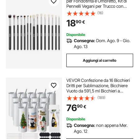
per Fondotinta e Ombretto, Kit di
Pennelli Vegani per Trucco con
Setole Sintetiche Morbide,
(16)
Impugnatura Ergonomica in Legno
18
90
€
e Ghiera in Alluminio, Adatti ai
Viaggi
Disponibile
Consegna:
Dom. Ago. 9 - Gio.
Ago. 13
Aggiungi al carrello
VEVOR Confezione da 16 Bicchieri
Dritti per Sublimazione, Bicchiere
Vuoto da 591,5 ml Bicchieri a
Doppia Parete in Acciaio
(189)
Inossidabile con Cannuccia, per
76
90
€
Pressa a Caldo e Trasferimento di
Calore
Disponibile
Consegna:
non appena Mer.
Ago. 12