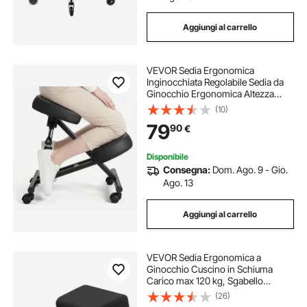
Aggiungi al carrello
VEVOR Sedia Ergonomica
Inginocchiata Regolabile Sedia da
Ginocchio Ergonomica Altezza
Regolabile Sedile da Ginocchio
(10)
Contro il Dolore Collo Schiena
79
90
€
Telaio in Metallo a Forma di X,
Carico max 120 kg
Disponibile
Consegna:
Dom. Ago. 9 - Gio.
Ago. 13
Aggiungi al carrello
VEVOR Sedia Ergonomica a
Ginocchio Cuscino in Schiuma
Carico max 120 kg, Sgabello
Ergonomico Inginocchiato Struttura
(26)
in Legno per Sollievo Collo Schiena