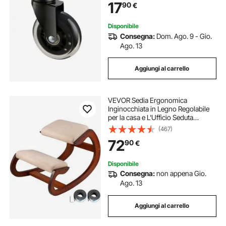
17
90
€
Pavimenti Capacità di Carico max.
59 kg
Disponibile
Consegna:
Dom. Ago. 9 - Gio.
Ago. 13
Aggiungi al carrello
VEVOR Sedia Ergonomica
Inginocchiata in Legno Regolabile
per la casa e L'Ufficio Seduta
Ergonomica Marrone
(467)
72
90
€
Disponibile
Consegna:
non appena Gio.
Ago. 13
Aggiungi al carrello