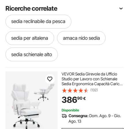
Ricerche correlate
sedia reclinabile da pesca
sedia per altalena
amaca nido sedia
sedia schienale alto
fasce sedia matrimonio
sedia matrimonio
VEVOR Sedia Girevole da Ufficio
Studio per Lavoro con Schienale
Sedia Ergonomica Capacità Carico
sedia sgabello
sedia a sgabello
Max. 158kg, Sedia Ufficio
(132)
Ergonomica con Poggiapiedi
386
90
€
Materiale in PU Schienale
Reclinabile da 90-120°
sedia sgabello ergonomica
sgabelli a sedia
Disponibile
Consegna:
Dom. Ago. 9 - Gio.
4 sedia in rattan
sedia con fodera
Ago. 13