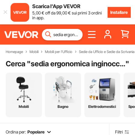
Scarica l'App VEVOR
Installare
5
,00
€
off da
99
,00
€
sui primi 3 ordini
in app.
Homepage
Mobili
Mobili per l'Ufficio
Sedie da Ufficio e Sedie da Scrivania
Cerca "
sedia ergonomica inginocchiato
"
Mobili
Bagno
Elettrodomestici
Spo
Ordina per:
Popolare
Filtri