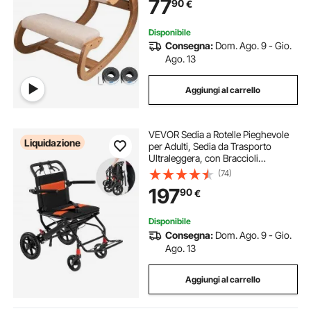
77
90
€
Seduta Ergonomica Colore Bianco
per Casa Scrivania e Ufficio
Disponibile
Consegna:
Dom. Ago. 9 - Gio.
Ago. 13
Aggiungi al carrello
VEVOR Sedia a Rotelle Pieghevole
Liquidazione
per Adulti, Sedia da Trasporto
Ultraleggera, con Braccioli
Ribaltabili Lunghi Quanto Una
(74)
Scrivania, Freno Autobloccante,
197
90
€
Sedile Largo 45,72 cm Capacità di
Peso 100 kg
Disponibile
Consegna:
Dom. Ago. 9 - Gio.
Ago. 13
Aggiungi al carrello