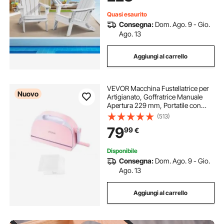
Bianco
Quasi esaurito
Consegna:
Dom. Ago. 9 - Gio.
Ago. 13
Aggiungi al carrello
VEVOR Macchina Fustellatrice per
Nuovo
Artigianato, Goffratrice Manuale
Apertura 229 mm, Portatile con
Piastre di Taglio, Impugnatura
(513)
Ergonomica, per Arti e Mestieri
79
99
€
Scrapbooking Creazione Motivi a
Mano
Disponibile
Consegna:
Dom. Ago. 9 - Gio.
Ago. 13
Aggiungi al carrello