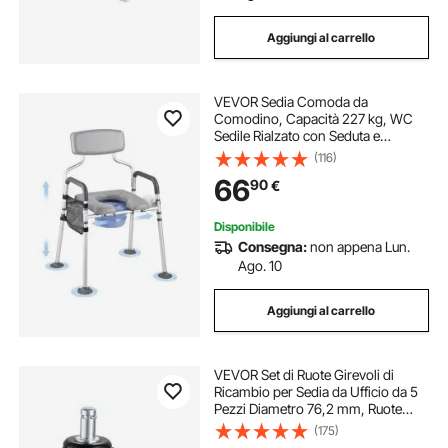
Aggiungi al carrello
VEVOR Sedia Comoda da
Comodino, Capacità 227 kg, WC
Sedile Rialzato con Seduta e
Schienale Imbottiti, Secchio
(116)
Rimovibile 5 L, Sedia da Vasino
66
90
€
Regolabile in Altezza Larghezza per
Anziani
Disponibile
Consegna:
non appena Lun.
Ago. 10
Aggiungi al carrello
VEVOR Set di Ruote Girevoli di
Ricambio per Sedia da Ufficio da 5
Pezzi Diametro 76,2 mm, Ruote
Pivotanti 5 Pezzi per Sedia da
(175)
Computer per Carichi Pesanti per