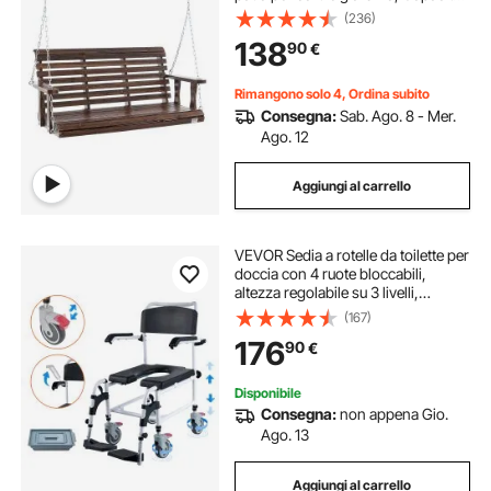
carico circa 400 kg, con Panca
(236)
sedia a dondolo catene sospese
138
90
€
per uso esterno, marrone
Rimangono solo 4, Ordina subito
Consegna:
Sab. Ago. 8 - Mer.
Ago. 12
Aggiungi al carrello
VEVOR Sedia a rotelle da toilette per
doccia con 4 ruote bloccabili,
altezza regolabile su 3 livelli,
secchio rimovibile da 5 litri,
(167)
capacità di 350 libbre, sedia da
176
90
€
toilette per adulti anziani
Disponibile
Consegna:
non appena Gio.
Ago. 13
Aggiungi al carrello