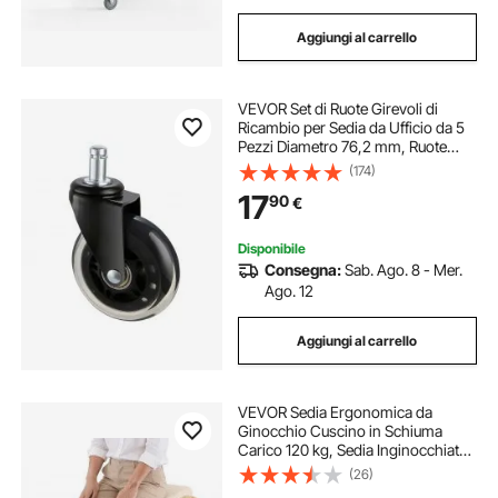
Aggiungi al carrello
VEVOR Set di Ruote Girevoli di
Ricambio per Sedia da Ufficio da 5
Pezzi Diametro 76,2 mm, Ruote
Pivotanti 5 Pezzi per Sedia da
(174)
Computer per Carichi Pesanti per
17
90
€
Pavimenti Capacità di Carico max.
59 kg
Disponibile
Consegna:
Sab. Ago. 8 - Mer.
Ago. 12
Aggiungi al carrello
VEVOR Sedia Ergonomica da
Ginocchio Cuscino in Schiuma
Carico 120 kg, Sedia Inginocchiata
per Scrivania Struttura in Legno,
(26)
Sgabello Regolabile per Lavoro