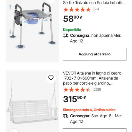
Sedile Rialzato con Seduta Imbottita
e Braccioli, Secchio Staccabile 5 L,
(55)
Altezza e Larghezza Regolabili
58
90
€
Sedia da Vasino per Anziani
Disponibile
Consegna:
non appena Mer.
Ago. 12
Aggiungi al carrello
VEVOR Altalena in legno di cedro,
1702x710x600mm, Altalena da
patio per cortile e giardino,
Capacità carico circa 400 kg, con
(236)
Panca sedia a dondolo catene
315
90
€
sospese per uso esterno, bianca
Rimangono solo 4, Ordina subito
Consegna:
Sab. Ago. 8 - Mer.
Ago. 12