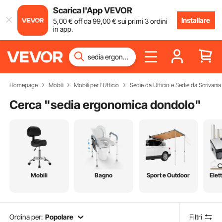
Scarica l'App VEVOR
Installare
5
,00
€
off da
99
,00
€
sui primi 3 ordini
in app.
Homepage
Mobili
Mobili per l'Ufficio
Sedie da Ufficio e Sedie da Scrivania
Cerca "
sedia ergonomica dondolo
"
Mobili
Bagno
Sport e Outdoor
Elet
Ordina per:
Popolare
Filtri