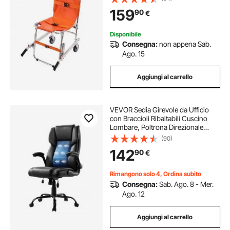
Rotelle Trasporto di Emergenza
159
90
€
Portatile Pieghevole per Anziani
Disabili Pompiere
Disponibile
Consegna:
non appena Sab.
Ago. 15
Aggiungi al carrello
VEVOR Sedia Girevole da Ufficio
con Braccioli Ribaltabili Cuscino
Lombare, Poltrona Direzionale
Ergonomica, Sedile da Ufficio in
(90)
Pelle PU, Carico max. 136,08 kg
142
90
€
Altezza Regolabile, Sedia da Studio
Rimangono solo 4, Ordina subito
Consegna:
Sab. Ago. 8 - Mer.
Ago. 12
Aggiungi al carrello