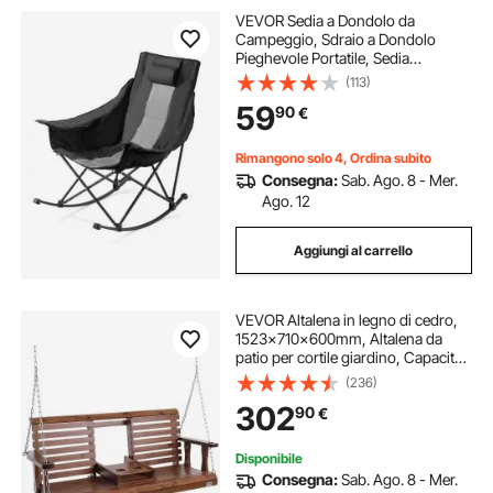
VEVOR Sedia a Dondolo da
Campeggio, Sdraio a Dondolo
Pieghevole Portatile, Sedia
Reclinabile da Giardino, Carico
(113)
max. 100kg, Sdraio da Campeggio
59
90
€
Balcone, Giardino
Rimangono solo 4, Ordina subito
Consegna:
Sab. Ago. 8 - Mer.
Ago. 12
Aggiungi al carrello
VEVOR Altalena in legno di cedro,
1523x710x600mm, Altalena da
patio per cortile giardino, Capacità
carico circa 400 kg, con Panca
(236)
sedia a dondolo catene sospese
302
90
€
per uso esterno, marrone
Disponibile
Consegna:
Sab. Ago. 8 - Mer.