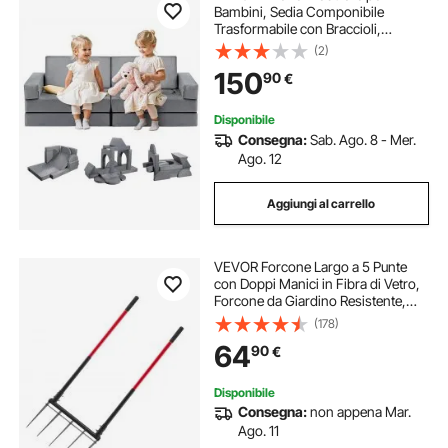
Bambini, Sedia Componibile
Trasformabile con Braccioli,
Spugna 28D e Pelo Corto,
(2)
Combinazione Creativa per Sala
150
90
€
Giochi, Camera da Letto,
Soggiorno, Grigio, 14 Pezzi
Disponibile
Consegna:
Sab. Ago. 8 - Mer.
Ago. 12
Aggiungi al carrello
VEVOR Forcone Largo a 5 Punte
con Doppi Manici in Fibra di Vetro,
Forcone da Giardino Resistente,
Design Ergonomico a Forma di U,
(178)
Attrezzo da Giardinaggio per
64
90
€
Compostaggio, Trapianto e
Aerazione
Disponibile
Consegna:
non appena Mar.
Ago. 11