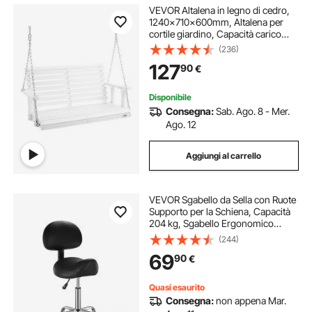
VEVOR Altalena in legno di cedro,
1240x710x600mm, Altalena per
cortile giardino, Capacità carico
circa 400 kg, con Panca sedia a
(236)
dondolo con catene sospese uso
127
90
€
esterno, bianca
Disponibile
Consegna:
Sab. Ago. 8 - Mer.
Ago. 12
Aggiungi al carrello
VEVOR Sgabello da Sella con Ruote
Supporto per la Schiena, Capacità
204 kg, Sgabello Ergonomico
Girevole in Pelle PU Ispessita
(244)
Regolabile in Altezza per Salone,
69
90
€
Massaggi, Clinica, Nero
Quasi esaurito
Consegna:
non appena Mar.