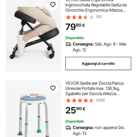
Inginocchiata Regolabile Sedia da
Ginocchio Ergonomica Altezza
Regolabile Sedile da Ginocchio
(10)
Contro il Dolore Collo Schiena
79
90
€
Telaio in Metallo a Forma di X,
Carico max 120 kg
Disponibile
Consegna:
Sab. Ago. 8 - Mer.
Ago. 12
Aggiungi al carrello
VEVOR Sedile per Doccia Panca
Girevole Portata max. 136,1kg,
Sgabello per Doccia Altezza
Regolabile 360-485mm, Sedia da
(333)
Bagno Doccia in Alluminio PE
25
90
€
Sgabello Girevole 360° Bagno
Piedini Antiscivoli
Disponibile
Consegna:
non appena Gio.
Ago. 13