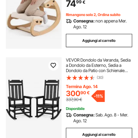
74
99
€
Lettura Meditazione da Casa
Ufficio, Beige
Rimangono solo 2, Ordina subito
Consegna:
non appena Mer.
Ago. 12
Aggiungi al carrello
VEVOR Dondolo da Veranda, Sedia
a Dondolo da Esterno, Sedia a
Dondolo da Patio con Schienale
Alto e Braccioli Lisci, Supporta Fino
(30)
a 181,4 kg, Sedia per Giardino,
Balcone, Veranda, Nero 2 Pezzi
Termina Ago. 14
300
90
€
-
11%
337,90
€
Disponibile
Consegna:
Sab. Ago. 8 - Mer.
Ago. 12
Aggiungi al carrello