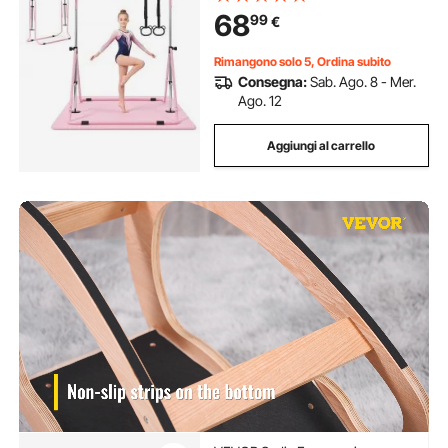
Allenamento Esercizio per Casa,
68
99
€
Telaio in Acciaio al Carbonio, con
Tappetino
Rimangono solo 5, Ordina subito
Consegna:
Sab. Ago. 8 - Mer.
Ago. 12
Aggiungi al carrello