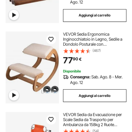
Ago. 12
Aggiungi al carrello
VEVOR Sedia Ergonomica
Inginocchiatoio in Legno, Sedile a
Dondolo Posturale con
Angolamento, Seggiola di
(467)
Posizionamento Poggiaginocchia,
77
90
€
Seduta Ergonomica Colore Bianco
per Casa Scrivania e Ufficio
Disponibile
Consegna:
Sab. Ago. 8 - Mer.
Ago. 12
Aggiungi al carrello
VEVOR Sedia da Evacuazione per
Scale Sedia da Trasporto per
Ambulanza da 158kg 2 Ruote
Trasferimento Medico Sedia a
(54)