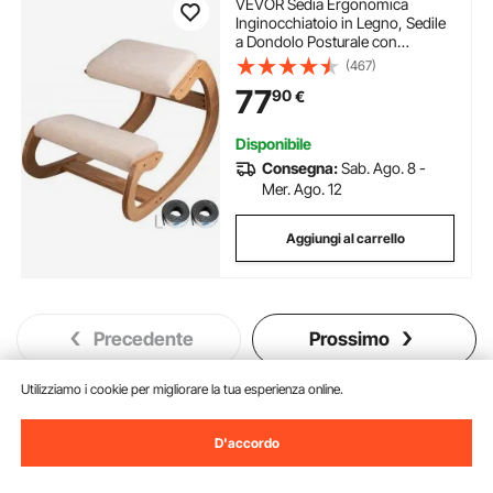
VEVOR Sedia Ergonomica
Inginocchiatoio in Legno, Sedile
a Dondolo Posturale con
Angolamento, Seggiola di
(467)
Posizionamento
77
90
€
Poggiaginocchia, Seduta
Ergonomica Colore Bianco per
Casa Scrivania e Ufficio
Disponibile
Consegna:
Sab. Ago. 8 -
Mer. Ago. 12
Aggiungi al carrello
Precedente
Prossimo
Utilizziamo i cookie per migliorare la tua esperienza online.
Potrebbe piacerti anche
D'accordo