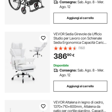
Consegna:
Sab. Ago. 8 - Mer.
Ago. 12
Aggiungi al carrello
VEVOR Sedia Girevole da Ufficio
Studio per Lavoro con Schienale
Sedia Ergonomica Capacità Carico
Max. 158kg, Sedia Ufficio
(132)
Ergonomica con Poggiapiedi
386
90
€
Materiale in PU Schienale
Reclinabile da 90-120°
Disponibile
Consegna:
Sab. Ago. 8 - Mer.
Ago. 12
Aggiungi al carrello
VEVOR Altalena in legno di cedro,
1370x710x600mm, Altalena da
patio per cortile giardino, Capacità