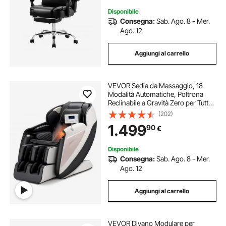
Disponibile
Consegna:
Sab. Ago. 8 - Mer.
Ago. 12
Aggiungi al carrello
VEVOR Sedia da Massaggio, 18
Modalità Automatiche, Poltrona
Reclinabile a Gravità Zero per Tutto
Corpo con Pista SL, Poltrona
(202)
Reclinabile con Massaggio 3D e
1.499
90
€
Riscaldamento, Rullo per Piedi,
Schermo LCD
Disponibile
Consegna:
Sab. Ago. 8 - Mer.
Ago. 12
Aggiungi al carrello
VEVOR Divano Modulare per