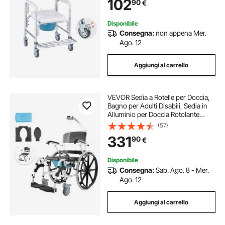
102
90
€
Sedia a Rotelle da Doccia per
Anziani
Disponibile
Consegna:
non appena Mer.
Ago. 12
Aggiungi al carrello
VEVOR Sedia a Rotelle per Doccia,
Bagno per Adulti Disabili, Sedia in
Alluminio per Doccia Rotolante
Regolabile con Freno Capacità 136
(57)
kg Larghezza 440 mm Sedia da
331
90
€
Trasporto per Comoda da Doccia
Disponibile
Consegna:
Sab. Ago. 8 - Mer.
Ago. 12
Aggiungi al carrello