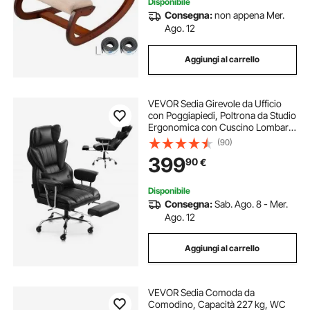
Disponibile
Consegna:
non appena Mer.
Ago. 12
Aggiungi al carrello
VEVOR Sedia Girevole da Ufficio
con Poggiapiedi, Poltrona da Studio
Ergonomica con Cuscino Lombare
Braccioli Rimovibili, Sedile da Ufficio
(90)
in Pelle PU Portata max. 181,44 kg,
399
90
€
Studio, Casa, Nero
Disponibile
Consegna:
Sab. Ago. 8 - Mer.
Ago. 12
Aggiungi al carrello
VEVOR Sedia Comoda da
Comodino, Capacità 227 kg, WC