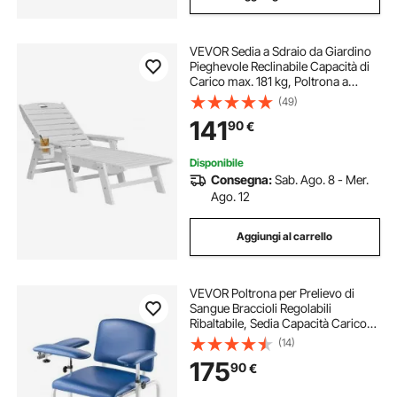
VEVOR Sedia a Sdraio da Giardino
Pieghevole Reclinabile Capacità di
Carico max. 181 kg, Poltrona a
Sdraio da Piscina da Esterno in
(49)
HDPE con Schienale Portabicchieri
141
90
€
Seggiola da Spiaggia, Bianco
Disponibile
Consegna:
Sab. Ago. 8 - Mer.
Ago. 12
Aggiungi al carrello
VEVOR Poltrona per Prelievo di
Sangue Braccioli Regolabili
Ribaltabile, Sedia Capacità Carico
max. 181 kg, Sedia per Flebotomia
(14)
per Ospedali, Laboratori Cliniche,
175
90
€
Poltrona per Flebotomia