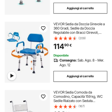
Aggiungi al carrello
VEVOR Sedia da Doccia Girevole a
360 Gradi, Sedile da Doccia
Regolabile con Bracci Girevoli,
Sedile Bagno Imbottito per Doccia,
(209)
Sedia Bagno Girevole Antiscivolo
114
90
€
per Anziani Disabili, Capacità 135
kg
Disponibile
Consegna:
Sab. Ago. 8 - Mer.
Ago. 12
Aggiungi al carrello
VEVOR Sedia Comoda da
Comodino, Capacità 159 kg, WC
Sedile Rialzato con Seduta
Poggiapiedi Ribaltabile e Schienale
(167)
Imbottiti, Secchio Staccabile 5 L,