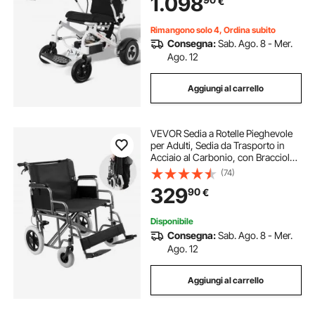
1.098
€
Elettrica per Tutti i Terreni Lega
Alluminio
Rimangono solo 4, Ordina subito
Consegna:
Sab. Ago. 8 - Mer.
Ago. 12
Aggiungi al carrello
VEVOR Sedia a Rotelle Pieghevole
per Adulti, Sedia da Trasporto in
Acciaio al Carbonio, con Bracciolo
Staccabile, Freno Autobloccante,
(74)
Sedile Largo 60,96 cm Capacità di
329
90
€
Peso 136 kg per I Disabili
Disponibile
Consegna:
Sab. Ago. 8 - Mer.
Ago. 12
Aggiungi al carrello