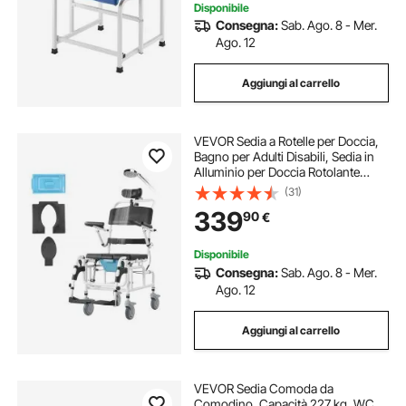
Disponibile
Consegna:
Sab. Ago. 8 - Mer.
Ago. 12
Aggiungi al carrello
VEVOR Sedia a Rotelle per Doccia,
Bagno per Adulti Disabili, Sedia in
Alluminio per Doccia Rotolante
Regolabile con Freno Sedia da
(31)
Trasporto per Comoda da Doccia
339
90
€
Capacità 136 kg Larghezza 440 mm
Disponibile
Consegna:
Sab. Ago. 8 - Mer.
Ago. 12
Aggiungi al carrello
VEVOR Sedia Comoda da
Comodino, Capacità 227 kg, WC