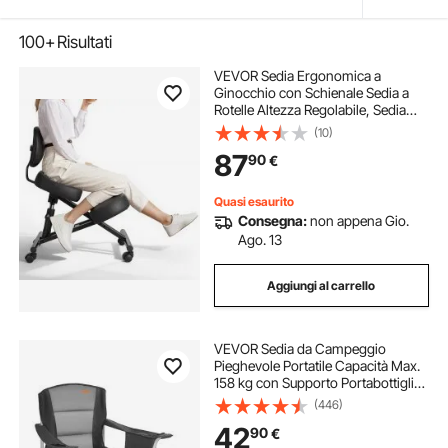
100+
Risultati
VEVOR Sedia Ergonomica a
Ginocchio con Schienale Sedia a
Rotelle Altezza Regolabile, Sedia
Inginocchiata per Scrivania Postura
(10)
Comoda da Ufficio, Sgabello
87
90
€
Ergonomico per Casa, Carico max
120 kg
Quasi esaurito
Consegna:
non appena Gio.
Ago. 13
Aggiungi al carrello
VEVOR Sedia da Campeggio
Pieghevole Portatile Capacità Max.
158 kg con Supporto Portabottiglia
in Tessuto Oxford, Sedia da
(446)
Campeggio Esterno 980 x 630 x
42
90
€
990 mm per Campeggio Picnic