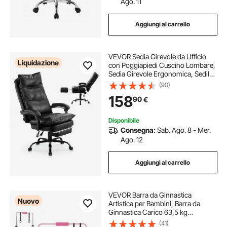
Ago. 11
Aggiungi al carrello
VEVOR Sedia Girevole da Ufficio
Liquidazione
con Poggiapiedi Cuscino Lombare,
Sedia Girevole Ergonomica, Sedile
da Ufficio in Pelle PU, Carico max.
(90)
181,44 kg, Altezza Regolabile,
158
90
€
Inclinabile, Casa, Studio, Nero
Disponibile
Consegna:
Sab. Ago. 8 - Mer.
Ago. 12
Aggiungi al carrello
VEVOR Barra da Ginnastica
Nuovo
Artistica per Bambini, Barra da
Ginnastica Carico 63,5 kg
Pieghevole Altezza Regolabile
(41)