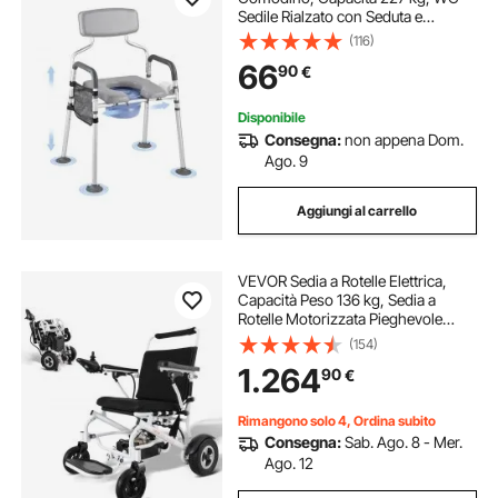
Sedile Rialzato con Seduta e
Schienale Imbottiti, Secchio
(116)
Rimovibile 5 L, Sedia da Vasino
66
90
€
Regolabile in Altezza Larghezza per
Anziani
Disponibile
Consegna:
non appena Dom.
Ago. 9
Aggiungi al carrello
VEVOR Sedia a Rotelle Elettrica,
Capacità Peso 136 kg, Sedia a
Rotelle Motorizzata Pieghevole
Leggera Larghezza 508 mm, Sedia
(154)
in Lega di Alluminio per Tutti i
1.264
90
€
Terreni, Sedia a Rotelle per Mobilità
Rimangono solo 4, Ordina subito
Consegna:
Sab. Ago. 8 - Mer.
Ago. 12