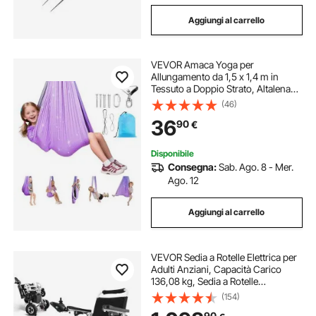
Aggiungi al carrello
VEVOR Amaca Yoga per
Allungamento da 1,5 x 1,4 m in
Tessuto a Doppio Strato, Altalena
per Yoga Aereo, con Sospensione
(46)
Rotante a 360° e Capacità di Carico
36
90
€
Massima di 136,07 kg, Azzurro
Rosa
Disponibile
Consegna:
Sab. Ago. 8 - Mer.
Ago. 12
Aggiungi al carrello
VEVOR Sedia a Rotelle Elettrica per
Adulti Anziani, Capacità Carico
136,08 kg, Sedia a Rotelle
Motorizzata Pieghevole Leggera
(154)
Larghezza 449,58 mm, Sedia
90