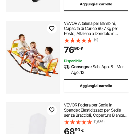
Aggiungi al carrello
VEVOR Altalena per Bambini,
Capacità di Carico 90,7 kg per
Posto, Altalena a Dondolo in
Metallo con Maniglie, Attrezzatura
(9)
da Gioco per Esterni per Prato,
76
90
€
Cortile, Parco Giochi, 3 Posti
Disponibile
Consegna:
Sab. Ago. 8 - Mer.
Ago. 12
Aggiungi al carrello
VEVOR Fodera per Sedia in
Spandex Elasticizzato per Sedie
senza Braccioli, Copertura Bianca
della Sedia Decorazione per
(1,636)
Banchetti, Fodere Protettive Lavabili
68
90
€
Rimovibili, Matrimoni, Banchetti,