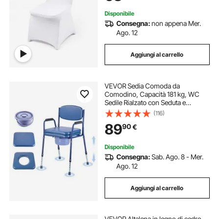
Feste
Disponibile
Consegna:
non appena Mer.
Ago. 12
Aggiungi al carrello
VEVOR Sedia Comoda da
Comodino, Capacità 181 kg, WC
Sedile Rialzato con Seduta e
Schienale Imbottiti, Secchio
(116)
Rimovibile 5 L, Sedia da Vasino per
89
90
€
Adulti Regolabile in Altezza per
Anziani
Disponibile
Consegna:
Sab. Ago. 8 - Mer.
Ago. 12
Aggiungi al carrello
VEVOR Altalena in legno di cedro,