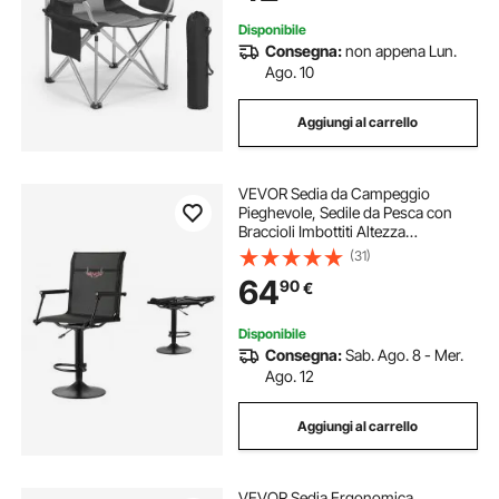
Portatile 5,7 kg
Disponibile
Consegna:
non appena Lun.
Ago. 10
Aggiungi al carrello
VEVOR Sedia da Campeggio
Pieghevole, Sedile da Pesca con
Braccioli Imbottiti Altezza
Regolabile, Sedia da Giardino
(31)
Capacità di Carico 136 kg,
64
90
€
Rotazione 360°, Sgabello per
Picnic, Pesca all'Aperto
Disponibile
Consegna:
Sab. Ago. 8 - Mer.
Ago. 12
Aggiungi al carrello
VEVOR Sedia Ergonomica