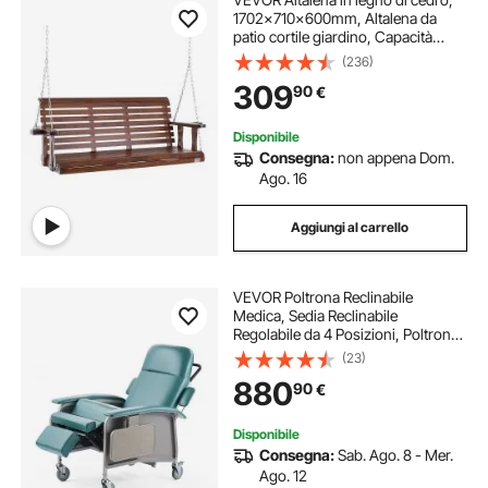
1702x710x600mm, Altalena da
patio cortile giardino, Capacità
carico circa 400 kg, con Panca
(236)
sedia a dondolo catene sospese
309
90
€
per uso esterno, marrone
Disponibile
Consegna:
non appena Dom.
Ago. 16
Aggiungi al carrello
VEVOR Poltrona Reclinabile
Medica, Sedia Reclinabile
Regolabile da 4 Posizioni, Poltrona
Medica Trendelenburg con 4 Ruote,
(23)
Seduta Morbida per Ospedale,
880
90
€
Casa di Cura, Assistenza
Domiciliare
Disponibile
Consegna:
Sab. Ago. 8 - Mer.
Ago. 12