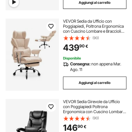
Aggiungi al carrello
VEVOR Sedia da Ufficio con
Poggiapiedi, Poltrona Ergonomica
con Cuscino Lombare e Braccioli
Rimovibili, Sedile Girevole da Ufficio
(90)
in Pelle PU Sedia Portata max.
439
90
€
181,44 kg, Ufficio, Studio, Marrone
Disponibile
Consegna:
non appena Mar.
Ago. 11
Aggiungi al carrello
VEVOR Sedia Girevole da Ufficio
con Poggiapiedi Poltrona
Ergonomica con Cuscino Lombare,
Sedile da Ufficio in Pelle PU Carico
(90)
max. 136,08 kg, Altezza Regolabile,
146
90
€
Reclinabile per Ufficio Studio