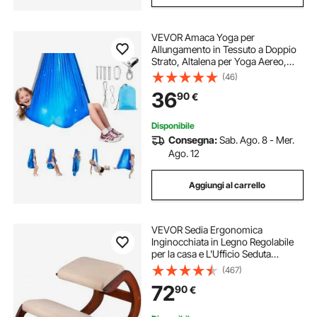
VEVOR Amaca Yoga per
Allungamento in Tessuto a Doppio
Strato, Altalena per Yoga Aereo,
con Sospensione Rotante a 360° e
(46)
Capacità di Carico Massima di
36
90
€
136,07 kg, Altalene Sospese
Multicolore Azzurro
Disponibile
Consegna:
Sab. Ago. 8 - Mer.
Ago. 12
Aggiungi al carrello
VEVOR Sedia Ergonomica
Inginocchiata in Legno Regolabile
per la casa e L'Ufficio Seduta
Ergonomica Marrone
(467)
72
90
€