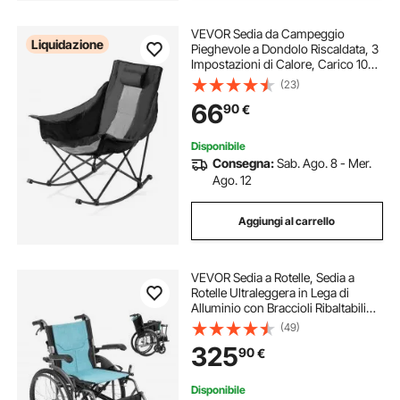
VEVOR Sedia da Campeggio
Liquidazione
Pieghevole a Dondolo Riscaldata, 3
Impostazioni di Calore, Carico 102
kg, Sdraio Imbottita Portatile per
(23)
Esterni con Tasca Portabicchieri,
66
90
€
per Giardino, Viaggio
Disponibile
Consegna:
Sab. Ago. 8 - Mer.
Ago. 12
Aggiungi al carrello
VEVOR Sedia a Rotelle, Sedia a
Rotelle Ultraleggera in Lega di
Alluminio con Braccioli Ribaltabili
Quanto Scrivania, Poggiapiedi
(49)
Regolabili in 3 Posizioni, Sedile
325
90
€
Largo 457 mm, Capacità 113,4 kg
Disponibile