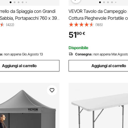
ello da Spiaggia con Grandi
VEVOR Tavolo da Campeggio 
Sabbia, Portapacchi 760 x 390
Cottura Pieghevole Portatile 
lo Trasporto Pieghevole
Valigetta in Alluminio MDF Di
(422)
(165)
Palloncini da 304,8 mm,
Estese 120x47x70 cm, Tavol
51
90
€
ltezza 690-1140mm, per
Pieghevole da Campeggio Alt
 Campeggio
Regolabile 54,5 / 62 / 70 cm 
Disponibile
a:
non appena Gio.Agosto 13
Consegna:
non appena Mar.Agosto
Aggiungi al carrello
Aggiungi al carrello