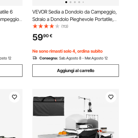
tile 6
VEVOR Sedia a Dondolo da Campeggio,
Campeggio
Sdraio a Dondolo Pieghevole Portatile,
sporto e
Sedia Reclinabile da Giardino, Carico
(113)
ort Calcio
max. 100kg, Sdraio da Campeggio
59
90
€
za
Balcone, Giardino
Ne sono rimasti solo 4, ordina subito
osto 12
Consegna:
Sab.Agosto 8 - Mer.Agosto 12
Aggiungi al carrello