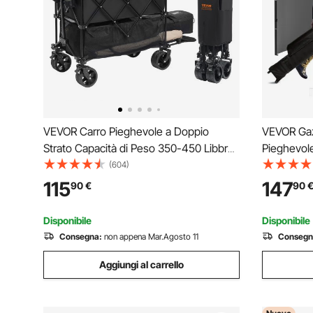
VEVOR Carro Pieghevole a Doppio
VEVOR Ga
Strato Capacità di Peso 350-450 Libbre,
Pieghevole 
Carrello Portaoggetti in Tessuto
Gazebo 304
(604)
Leggero Pieghevole con Rotelle,
Borsa a Ro
115
147
90
€
90
Trasportabile per Pesca Campeggio
per Eventi
Shopping Giardino Picnic
Giardino C
Disponibile
Disponibile
Consegna:
non appena Mar.Agosto 11
Consegn
Aggiungi al carrello