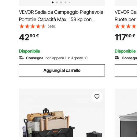
VEVOR Sedia da Campeggio Pieghevole
VEVOR Carr
Portatile Capacità Max. 158 kg con
Ruote per 
Supporto Portabottiglia in Tessuto
mm, Carrel
(446)
Oxford, Sedia da Campeggio Esterno
Ruote per 
42
117
90
€
90
€
980 x 630 x 990 mm per Campeggio
74,8kg, A
Picnic Portatile 5,7 kg
Spiaggia,
Disponibile
Disponibile
Consegna:
non appena Lun.Agosto 10
Consegn
Aggiungi al carrello