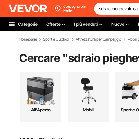
Consegnare in
Italia
Categorie
Offerte
I più venduti
Nuovo
Homepage
Sport e Outdoor
Attrezzatura per Campeggio
Mobili
Cercare "
sdraio piegh
All'Aperto
Mobili
Sport e 