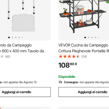
volo da Campeggio
VEVOR Cucina da Campeggio 
e 600 x 400 mm Tavolo da
Cottura Pieghevole Portatile R
n Alluminio MDF con Strato in
Portautensili Materiale in Allu
(85)
(174)
glia per Trasporto, Leggero e
Dimensioni Estese 174 x 50 x
108
90
€
er Picnic all'Aperto,
Tavolo Pieghevole Portaogget
 Argento
Campeggio per BBQ
Disponibile
a:
non appena Gio.Agosto 13
Consegna:
non appena Ven.Agosto
Aggiungi al carrello
Aggiungi al carrello
e