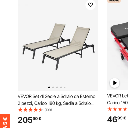
Nuovo
VEVOR Let
VEVOR Set di Sedie a Sdraio da Esterno
Carico 150
2 pezzi, Carico 180 kg, Sedia a Sdraio
Sdraio da
Pieghevole, Posizioni Regolabili, Facile
(139)
mm Poggiat
da Montare, Sdraio Reclinabili in
46
205
99
€
90
€
Auto da Of
Alluminio per Piscina, Spiaggia, Giardino