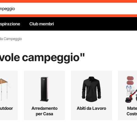
Ispirazione
Club membri
 da Campeggio
evole campeggio
"
Outdoor
Arredamento
Abiti da Lavoro
Mater
per Casa
Cost