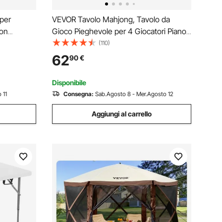
per
VEVOR Tavolo Mahjong, Tavolo da
con
Gioco Pieghevole per 4 Giocatori Piano
mensioni
Verde, Tavolo da Domino Quadrato
(110)
o
Pieghevole Portatile con Maniglia per
62
90
€
ezza
Trasporto per Feste da Picnic
per BBQ
Campeggio, 34 x 34 Pollici
Disponibile
 11
Consegna:
Sab.Agosto 8 - Mer.Agosto 12
Aggiungi al carrello