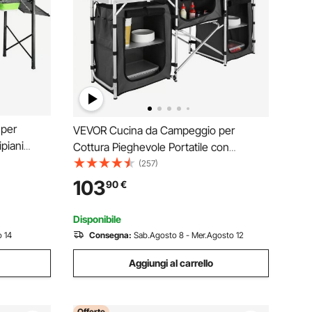
per
VEVOR Cucina da Campeggio per
ipiani
Cottura Pieghevole Portatile con
minio Ferro
Parabrezza a 3 Lati Materiale in Alluminio
(257)
 160 cm,
Ferro MDF Dimensioni Estese
103
90
€
ti da
174x176x46 cm, Tavolo Pieghevole
Portaoggetti da Campeggio per BBQ
Disponibile
 14
Consegna:
Sab.Agosto 8 - Mer.Agosto 12
Aggiungi al carrello
Offerte