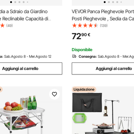
a a Sdraio da Giardino
VEVOR Panca Pieghevole Porta
 Reclinabile Capacità di
Posti Pieghevole , Sedia da 
. 181 kg, Poltrona a Sdraio da
per Esterni con Borsa per Tra
(49)
(139)
 Esterno in HDPE con
Schienale, Panca da Campo Sp
72
90
€
Portabicchieri Seggiola da
Pesca, Seduta Istantanea Sen
Bianco
Montaggio, Nero
Disponibile
a:
Sab.Agosto 8 - Mer.Agosto 12
Consegna:
Sab.Agosto 8 - Mer.Ag
Aggiungi al carrello
Aggiungi al carrello
e
Liquidazione