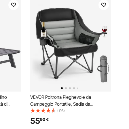
dino
VEVOR Poltrona Pieghevole da
à di
Campeggio Portatile, Sedia da
 Sdraio da
Campeggio Viaggio Pesca Picnic
(198)
on
Pieghevole Carico max. 204 kg,
55
90
€
ola da
Portabicchieri, Escursionismo Attività