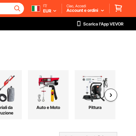
IT/
Ciao, Accedi
Account e ordini
EUR
Scarica l'App VEVOR
iali da
Auto e Moto
Pittura
T
ruzione