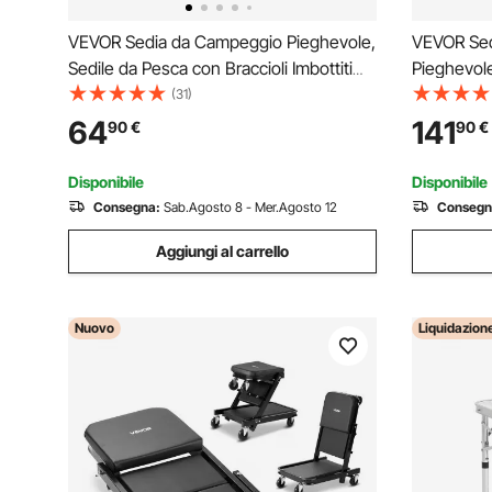
VEVOR Sedia da Campeggio Pieghevole,
VEVOR Sedi
Sedile da Pesca con Braccioli Imbottiti
Pieghevole
Altezza Regolabile, Sedia da Giardino
Carico max
(31)
Capacità di Carico 136 kg, Rotazione
Piscina da
64
141
90
€
90
€
360°, Sgabello per Picnic, Pesca
Schienale 
all'Aperto
Spiaggia, 
Disponibile
Disponibile
Consegna:
Sab.Agosto 8 - Mer.Agosto 12
Consegn
Aggiungi al carrello
Nuovo
Liquidazion