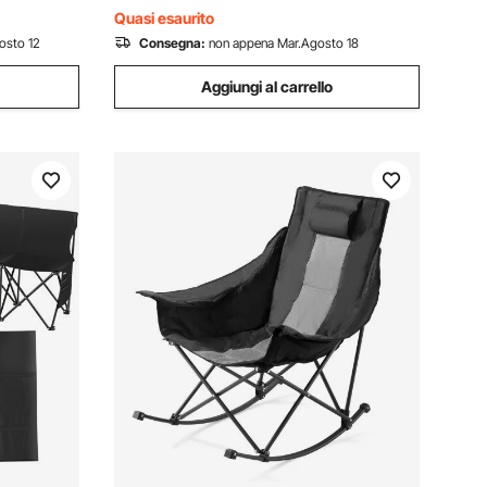
all'Aperto, Borsa Trasporto
Quasi esaurito
osto 12
Consegna:
non appena Mar.Agosto 18
Aggiungi al carrello