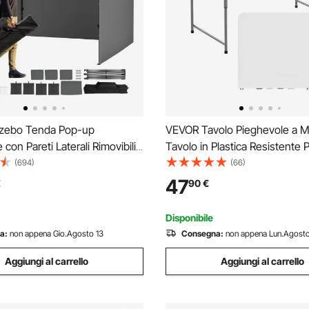
zebo Tenda Pop-up
VEVOR Tavolo Pieghevole a M
con Pareti Laterali Rimovibili
Tavolo in Plastica Resistente P
,8 x 304,8 cm Portatile con
Rettangolare da 1220x600 m
(694)
(66)
telle, Tendalino Impermeabile
Altezza Regolabile e Maniglia 
47
€
90
€
 Feste Campeggio all'Aperto
per Feste, Cene, Picnic, Cam
ortile
Bianco
Disponibile
a:
non appena Gio.Agosto 13
Consegna:
non appena Lun.Agosto
Aggiungi al carrello
Aggiungi al carrello