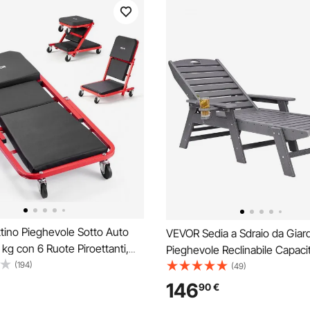
tino Pieghevole Sotto Auto
VEVOR Sedia a Sdraio da Giar
 kg con 6 Ruote Piroettanti,
Pieghevole Reclinabile Capacit
 Meccanico Pieghevole 920
(194)
Carico max. 181 kg, Poltrona a
(49)
esta Sotto Veicoli Riparazioni
Piscina da Esterno in HDPE c
146
90
€
ficina Garage, Acciaio al
Schienale Portabicchieri Seggi