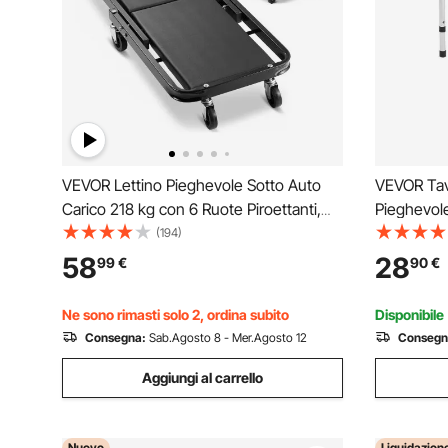
VEVOR Lettino Pieghevole Sotto Auto
VEVOR Ta
Carico 218 kg con 6 Ruote Piroettanti,
Pieghevol
Sdraio da Meccanico Pieghevole 1015
Spiaggia i
(194)
mm Sotto Veicoli Riparazioni Auto da
Rete, Mani
58
28
99
€
90
€
Officina Garage, Acciaio al Carbonio,
Compatto p
Colore Nero
Barbecue,
Ne sono rimasti solo 2, ordina subito
Disponibile
Consegna:
Sab.Agosto 8 - Mer.Agosto 12
Consegn
Aggiungi al carrello
Nuovo
Liquidazion