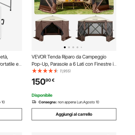
età,
VEVOR Tenda Riparo da Campeggio
ortatile e
Pop-Up, Parasole a 6 Lati con Finestre in
m, con
Rete, Borsa da Trasporto Portatile,
(1,955)
Integrata,
Picchetti da Terra, Tende di Grandi
150
90
€
peggio,
Dimensioni per Campeggio all'Aperto,
Prato e Giardino
Disponibile
 10
Consegna:
non appena Lun.Agosto 10
Aggiungi al carrello