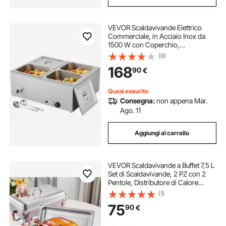
VEVOR Scaldavivande Elettrico
Commerciale, in Acciaio Inox da
1500 W con Coperchio,
Bagnomaria da Banco a 4 Teglie
(9)
con Riscaldamento Rapido e
168
90
€
Mestoli Forati, per Catering,
Ristoranti, Feste
Quasi esaurito
Consegna:
non appena Mar.
Ago. 11
Aggiungi al carrello
VEVOR Scaldavivande a Buffet 7,5 L
Set di Scaldavivande, 2 PZ con 2
Pentole, Distributore di Calore
Rettangolare per Ristorazione con
(1)
Coperchio, Supporto per Pentola
75
90
€
Acqua e Porta Carburante, Oro
Rosa