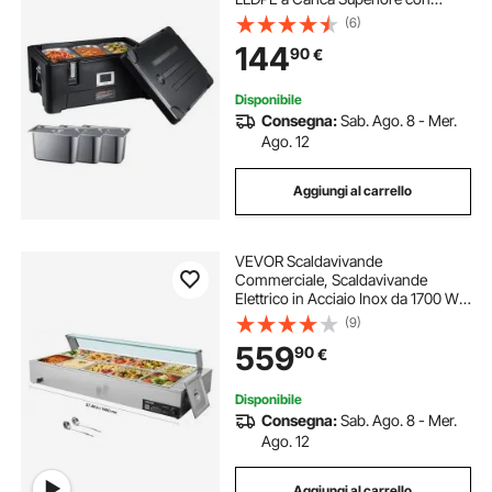
Maniglie Laterali Elastiche e Fibbie,
(6)
per Mensa Ristorante, Nero
144
90
€
Disponibile
Consegna:
Sab. Ago. 8 - Mer.
Ago. 12
Aggiungi al carrello
VEVOR Scaldavivande
Commerciale, Scaldavivande
Elettrico in Acciaio Inox da 1700 W
con Coperchio in Vetro,
(9)
Bagnomaria da Banco a 10 Teglie,
559
90
€
con Mestoli per Zuppa e Forati, per
Ristoranti
Disponibile
Consegna:
Sab. Ago. 8 - Mer.
Ago. 12
Aggiungi al carrello