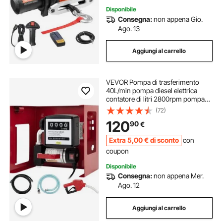
Disponibile
Consegna:
non appena Gio.
Ago. 13
Aggiungi al carrello
VEVOR Pompa di trasferimento
40L/min pompa diesel elettrica
contatore di litri 2800rpm pompa
diesel elettrica automatica 220V
(72)
pompa olio inverso autoadescante
120
90
€
Extra
5
,00
€
di sconto
con
coupon
Disponibile
Consegna:
non appena Mer.
Ago. 12
Aggiungi al carrello