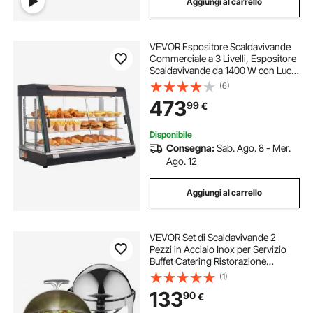
Aggiungi al carrello
VEVOR Espositore Scaldavivande
Commerciale a 3 Livelli, Espositore
Scaldavivande da 1400 W con Luce
LED, Vano Portaoggetti Superiore e
(6)
Ripiani Regolabili, per Hamburger,
473
99
€
Pizza, Pane, Pollo Fritto
Disponibile
Consegna:
Sab. Ago. 8 - Mer.
Ago. 12
Aggiungi al carrello
VEVOR Set di Scaldavivande 2
Pezzi in Acciaio Inox per Servizio
Buffet Catering Ristorazione
Coperchio Arrotolabile Capienza
(1)
Max. 5,5L, Set di Vassoio di
133
90
€
Riscaldamento Scaldavivande
Rotonda per Buffet