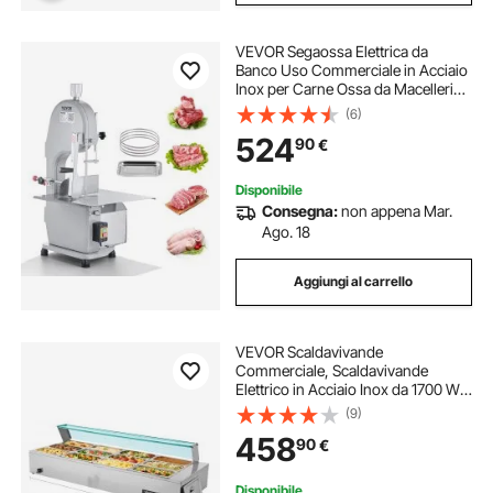
VEVOR Segaossa Elettrica da
Banco Uso Commerciale in Acciaio
Inox per Carne Ossa da Macellerie
1500W Produttività max. 300kg/ora,
(6)
Macchina Segaossa Elettrica
524
90
€
Spessore di Taglio 4-200mm
Altezza 250mm
Disponibile
Consegna:
non appena Mar.
Ago. 18
Aggiungi al carrello
VEVOR Scaldavivande
Commerciale, Scaldavivande
Elettrico in Acciaio Inox da 1700 W
con Coperchio in Vetro,
(9)
Bagnomaria da Banco a 12 Teglie,
458
90
€
con Mestoli per Zuppa e Forati, per
Ristoranti
Disponibile