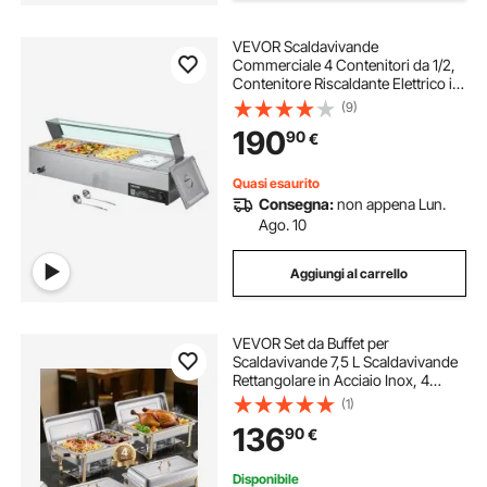
VEVOR Scaldavivande
Commerciale 4 Contenitori da 1/2,
Contenitore Riscaldante Elettrico in
Acciaio Inox da 1,5 kW con
(9)
Coperchio in Vetro Set di
190
90
€
Scaldavivande per Catering,
Ristoranti Feste
Quasi esaurito
Consegna:
non appena Lun.
Ago. 10
Aggiungi al carrello
VEVOR Set da Buffet per
Scaldavivande 7,5 L Scaldavivande
Rettangolare in Acciaio Inox, 4
Pezzi, con 2 Teglie Grandi e 4
(1)
Mezze Teglie, con Coperchio e
136
90
€
Supporto per Teglia per Acqua, per
Feste, Oro
Disponibile