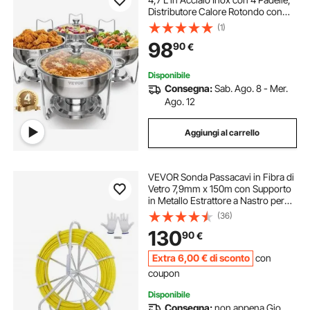
Distributore Calore Rotondo con
Coperchio in Vetro, Vaschetta per
(1)
l'Acqua e Supporto, per Matrimoni,
98
90
€
Feste a Buffet, Argento
Disponibile
Consegna:
Sab. Ago. 8 - Mer.
Ago. 12
Aggiungi al carrello
VEVOR Sonda Passacavi in Fibra di
Vetro 7,9mm x 150m con Supporto
in Metallo Estrattore a Nastro per
Cavo Elettrico con 2 Teste di
(36)
Trazione Strumento di Installazione
130
90
€
del Cavo Elettrico in Fiberglass
Extra
6
,00
€
di sconto
con
coupon
Disponibile
Consegna:
non appena Gio.