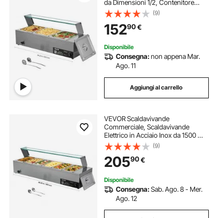
da Dimensioni 1/2, Contenitore
Scaldavivande Elettrico in Acciaio
(9)
Inox da 1,5 kW con Coperchio in
152
90
€
Vetro e Mestolo per Zuppa, per
Catering, Feste
Disponibile
Consegna:
non appena Mar.
Ago. 11
Aggiungi al carrello
VEVOR Scaldavivande
Commerciale, Scaldavivande
Elettrico in Acciaio Inox da 1500 W
con Coperchio in Vetro,
(9)
Bagnomaria da Banco a 6 Teglie da
205
90
€
1/3, con Zuppa e Mestoli Forati, per
Ristoranti
Disponibile
Consegna:
Sab. Ago. 8 - Mer.
Ago. 12