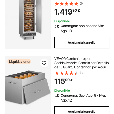
Ripiani Regolabili, Armadio
(1)
Scaldavivande in Acciaio
1.419
90
€
Inossidabile, Ideale per Conservare
Ristorante
Disponibile
Consegna:
non appena Mar.
Ago. 18
Aggiungi al carrello
VEVOR Contenitore per
Liquidazione
Scaldavivande, Pentola per Fornello
da 15 Quarti, Contenitori per Acqua
Bollente con 2 Rastrelliere per
(6)
conserve, Pentola Grande in
115
90
€
Acciaio Inossidabile 304 per Uso
Alimentare
Disponibile
Consegna:
Sab. Ago. 8 - Mer.
Ago. 12
Aggiungi al carrello