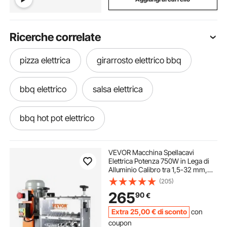
Ricerche correlate
pizza elettrica
girarrosto elettrico bbq
bbq elettrico
salsa elettrica
bbq hot pot elettrico
affettatrice patate elettrico
VEVOR Macchina Spellacavi
Elettrica Potenza 750W in Lega di
Alluminio Calibro tra 1,5-32 mm,
affettatrice patate elettrica
teglia elettrica
Macchinetta Spellafili Elettrica per
(205)
Cablaggio Cavi Elettrici 48 x 30 x
265
90
€
38cm, Macchina Elettrica Spellacavi
scaldavivande elettrico da ristorante
Extra
25
,00
€
di sconto
con
coupon