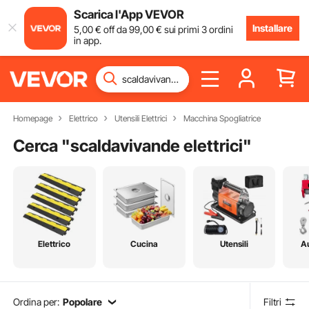
Scarica l'App VEVOR
Installare
5
,00
€
off da
99
,00
€
sui primi 3 ordini
in app.
Homepage
Elettrico
Utensili Elettrici
Macchina Spogliatrice
Cerca "
scaldavivande elettrici
"
Elettrico
Cucina
Utensili
A
Ordina per:
Popolare
Filtri