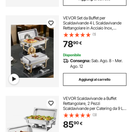
VEVOR Set da Buffet per
Scaldavivande 4 L Scaldavivande
Rettangolare in Acciaio Inox,
Confezione 2, con 4 Padelle
(1)
Dimezzate, Coperchio in Vetro,
78
90
€
Supporto Pieghevole per Teglia per
Acqua e Carburante
Disponibile
Consegna:
Sab. Ago. 8 - Mer.
Ago. 12
Aggiungi al carrello
VEVOR Scaldavivande a Buffet
Rettangolare, 2 Pezzi
Scaldavivande per Catering da 9 L
in Acciaio Inox, con Manico Cavo, 1
(3)
Pinza per Alimenti, Coperchio,
85
90
€
Porta Combustibile, per Banchetti,
Feste