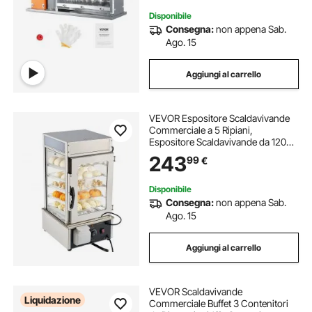
scaldavivande elettrico ristorante
Disponibile
Consegna:
non appena Sab.
Ago. 15
tritacarne elettrico 3 l
Aggiungi al carrello
grattugia formaggio elettriche
VEVOR Espositore Scaldavivande
grattugia formaggio elettrica
Commerciale a 5 Ripiani,
Espositore Scaldavivande da 1200
W con Luce LED, Ripiano Regolabile
243
99
€
e Struttura in Acciaio Inossidabile da
grattugia formaggio elettrica grattugie
120 L per Hamburger, Pizza, Pane
Disponibile
Consegna:
non appena Sab.
pentola elettrico
Ago. 15
Aggiungi al carrello
VEVOR Scaldavivande
Liquidazione
Commerciale Buffet 3 Contenitori