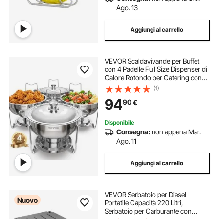
Ago. 13
Aggiungi al carrello
VEVOR Scaldavivande per Buffet
con 4 Padelle Full Size Dispenser di
Calore Rotondo per Catering con
Coperchio, Porta Carburante e
(1)
Vaschetta per l'Acqua per
94
90
€
Matrimoni, Feste, Argento 4,7 L
Disponibile
Consegna:
non appena Mar.
Ago. 11
Aggiungi al carrello
VEVOR Serbatoio per Diesel
Nuovo
Portatile Capacità 220 Litri,
Serbatoio per Carburante con