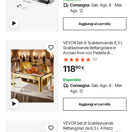
Consegna:
Sab. Ago. 8 - Mer.
Ago. 12
Aggiungi al carrello
VEVOR Set di Scaldavivande 8,5 L
Scaldavivande Rettangolare in
Acciaio Inox con Padella di
Dimensioni Standard, Coperchio
(2)
Visibile, Padella per l'Acqua,
118
90
€
Supporto per Carburante, Clip per
Pasti, Oro
Disponibile
Consegna:
Sab. Ago. 8 - Mer.
Ago. 12
Aggiungi al carrello
VEVOR Set di Scaldavivande
Rettangolari da 8,5 L 4 Pezzi