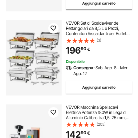
Aggiungi al carrello
VEVOR Set di Scaldavivande
Rettangolari da 8,5 L 6 Pezzi,
Contenitori Riscaldanti per Buffet
con Manico e 3 Pinze per Alimenti e
(3)
Coperchio e Porta Combustibile,
196
90
€
Adatti per Banchetti, Feste
Disponibile
Consegna:
Sab. Ago. 8 - Mer.
Ago. 12
Aggiungi al carrello
VEVOR Macchina Spellacavi
Elettrica Potenza 180W in Lega di
Alluminio Calibro tra 1,5-25 mm,
Macchinetta Spellafili Elettrica per
(205)
Cablaggio Cavi Elettrici 27 x 31 x
142
90
€
30cm, Macchina Elettrica Spellacavi