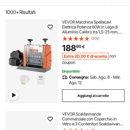
1000+
Risultati
VEVOR Macchina Spellacavi
Elettrica Potenza 60W in Lega di
Alluminio Calibro tra 1,5-25 mm,
Macchinetta Spellafili Elettrica per
(205)
Cablaggio Cavi Elettrici 48 x 17 x
188
90
€
32cm, Macchina Elettrica Spellacavi
Extra
20
,00
€
di sconto
con
coupon
Disponibile
Consegna:
Sab. Ago. 8 - Mer.
Ago. 12
Aggiungi al carrello
VEVOR Scaldavivande
Commerciale con Coperchio in
Vetro e 3 Contenitori Scaldavivande
da 1500 W in Acciaio Inossidabile,