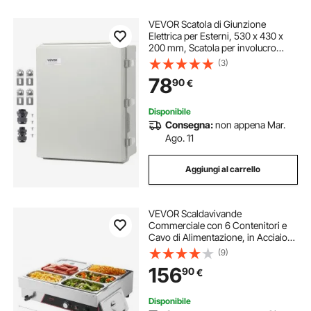
VEVOR Scatola di Giunzione
Elettrica per Esterni, 530 x 430 x
200 mm, Scatola per involucro
elettrico in acciaio inossidabile, IP67
(3)
Antipolvere Impermeabile progetti
78
90
€
elettrici all'aperto
Disponibile
Consegna:
non appena Mar.
Ago. 11
Aggiungi al carrello
VEVOR Scaldavivande
Commerciale con 6 Contenitori e
Cavo di Alimentazione, in Acciaio
Inossidabile da 1500 W, Contenitori
(9)
per Stazione di Riscaldamento per
156
90
€
Alimenti a Bagnomaria per
Ristoranti
Disponibile