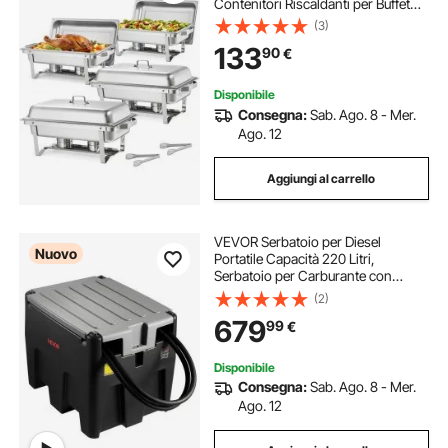
Contenitori Riscaldanti per Buffet
con Manico e 2 Pinze per Alimenti e
(3)
Coperchio e Porta Combustibile,
133
90
€
Adatti per Banchetti, Feste,
Matrimoni
Disponibile
Consegna:
Sab. Ago. 8 - Mer.
Ago. 12
Aggiungi al carrello
VEVOR Serbatoio per Diesel
Nuovo
Portatile Capacità 220 Litri,
Serbatoio per Carburante con
Pompa di Trasferimento Elettrica da
(2)
12 V Potenza 140W, Lunghezza
679
99
€
Cavo Alimentazione 3,9m, Nero
Disponibile
Consegna:
Sab. Ago. 8 - Mer.
Ago. 12