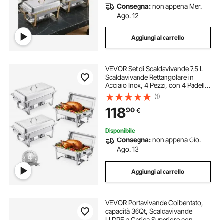
Consegna:
non appena Mer.
Ago. 12
Aggiungi al carrello
VEVOR Set di Scaldavivande 7,5 L
Scaldavivande Rettangolare in
Acciaio Inox, 4 Pezzi, con 4 Padelle
di Dimensioni Standard, Coperchio
(1)
Supporto per Padella per Acqua
118
90
€
Supporto per Carburante, Argento
Disponibile
Consegna:
non appena Gio.
Ago. 13
Aggiungi al carrello
VEVOR Portavivande Coibentato,
capacità 36Qt, Scaldavivande
LLDPE a Carica Superiore con