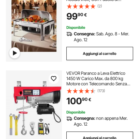
Dimensioni Standard, Coperchio,
(2)
Supporto Pieghevole per Acqua,
99
90
€
Supporto per Carburante, Clip per
Pasti
Disponibile
Consegna:
Sab. Ago. 8 - Mer.
Ago. 12
Aggiungi al carrello
VEVOR Paranco a Leva Elettrico
1450 W Carico Max. da 800 kg
Motore con Telecomando Senza
Filo Distanza da 10m, Paranco
(173)
Elettrico a Leva per Sollevamento
100
90
€
Carico Velocità 10 m/min Altezza
12m
Disponibile
Consegna:
non appena Mer.
Ago. 12
Aggiungi al carrello