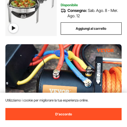
Disponibile
Consegna:
Sab. Ago. 8 - Mer.
Ago. 12
Aggiungi al carrello
Utilizziamo i cookie per migliorare la tua esperienza online.
D'accordo
VEVOR Argano Elettrico Carico
Da Comprare
da 6123 kg/13500 lbs Argano per
Camion 12 V CC con Corda