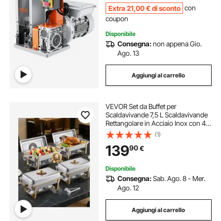
Extra
21
,00
€
di sconto
con
coupon
Disponibile
Consegna:
non appena Gio.
Ago. 13
Aggiungi al carrello
VEVOR Set da Buffet per
Scaldavivande 7,5 L Scaldavivande
Rettangolare in Acciaio Inox con 4
Padelle di Dimensioni Standard,
(1)
Coperchio in Vetro, Supporto
139
90
€
Pieghevole per Padella per Acqua e
Carburante
Disponibile
Consegna:
Sab. Ago. 8 - Mer.
Ago. 12
Aggiungi al carrello