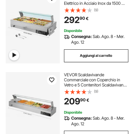
Elettrico in Acciaio Inox da 1500 W
con Coperchio in Vetro,
(9)
Bagnomaria da Banco a 9 Teglie,
292
90
€
con Mestoli per Zuppa e Forati, per
Ristoranti
Disponibile
Consegna:
Sab. Ago. 8 - Mer.
Ago. 12
Aggiungi al carrello
VEVOR Scaldavivande
Commerciale con Coperchio in
Vetro e 5 Contenitori Scaldavivande
da 1500 W in Acciaio Inossidabile,
(9)
Contenitori per Buffet, per Alimenti
209
90
€
a Bagnomaria per Ristoranti, Feste
Disponibile
Consegna:
Sab. Ago. 8 - Mer.
Ago. 12