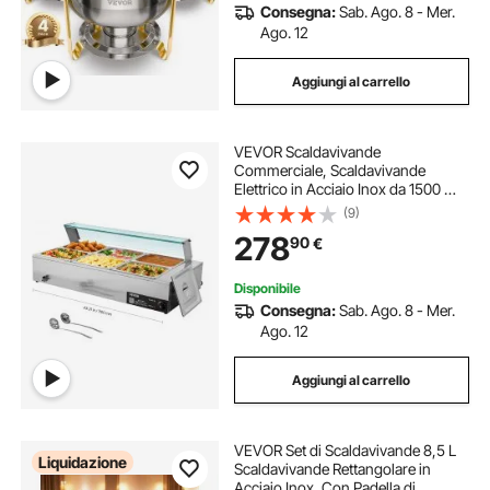
Consegna:
Sab. Ago. 8 - Mer.
Ago. 12
Aggiungi al carrello
VEVOR Scaldavivande
Commerciale, Scaldavivande
Elettrico in Acciaio Inox da 1500 W
con Coperchio in Vetro,
(9)
Bagnomaria da Banco a 6 Teglie di
278
90
€
1/2, con Riscaldamento Rapido e
Mestoli Forati
Disponibile
Consegna:
Sab. Ago. 8 - Mer.
Ago. 12
Aggiungi al carrello
VEVOR Set di Scaldavivande 8,5 L
Liquidazione
Scaldavivande Rettangolare in
Acciaio Inox, Con Padella di