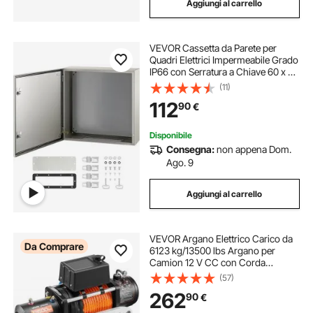
Aggiungi al carrello
VEVOR Cassetta da Parete per
Quadri Elettrici Impermeabile Grado
IP66 con Serratura a Chiave 60 x 60
x 20 cm, Cassetta Stagna per
(11)
Quadri Elettrici Cablaggio Interno
112
90
€
Esterno in Acciaio al Carbonio IP66
Disponibile
Consegna:
non appena Dom.
Ago. 9
Aggiungi al carrello
VEVOR Argano Elettrico Carico da
Da Comprare
6123 kg/13500 lbs Argano per
Camion 12 V CC con Corda
Sintetica Φ9,5 mm x 24 m
(57)
Telecomando Senza FilI e Cablato,
262
90
€
Verricello Elettrico per Traino
Fuoristrada SUV Jeep