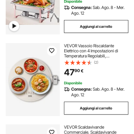
Disponibile
Consegna:
Sab. Ago. 8 - Mer.
Ago. 12
Aggiungi al carrello
VEVOR Vassoio Riscaldante
Elettrico con 4 Impostazioni di
Temperatura Regolabili,
Scaldavivande in Silicone
(2)
Arrotolabile Portatile, con
47
90
€
Spegnimento Automatico, Blocco
Bambini, per Feste Ristorazione
Disponibile
Consegna:
Sab. Ago. 8 - Mer.
Ago. 12
Aggiungi al carrello
VEVOR Scaldavivande
Commerciale, Scaldavivande