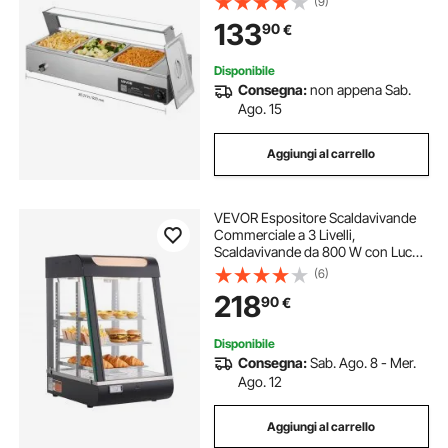
(9)
Contenitori per Buffet, per Alimenti
133
90
€
a Bagnomaria per Ristoranti, Feste
Disponibile
Consegna:
non appena Sab.
Ago. 15
Aggiungi al carrello
VEVOR Espositore Scaldavivande
Commerciale a 3 Livelli,
Scaldavivande da 800 W con Luce
LED, Vano Portaoggetti Superiore e
(6)
Ripiani Regolabili, Riscaldamento a
218
90
€
Vapore per Pizza, Pane, Pollo Fritto
Disponibile
Consegna:
Sab. Ago. 8 - Mer.
Ago. 12
Aggiungi al carrello