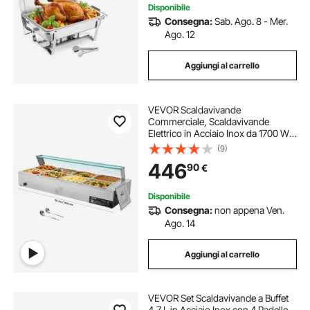
Disponibile
Consegna:
Sab. Ago. 8 - Mer.
Ago. 12
Aggiungi al carrello
VEVOR Scaldavivande
Commerciale, Scaldavivande
Elettrico in Acciaio Inox da 1700 W
con Coperchio in Vetro,
(9)
Bagnomaria da Banco a 8 Teglie,
446
90
€
con Mestoli per Zuppa e Forati, per
Ristoranti
Disponibile
Consegna:
non appena Ven.
Ago. 14
Aggiungi al carrello
VEVOR Set Scaldavivande a Buffet
4,7 L in Acciaio Inox con 4 Padelle,