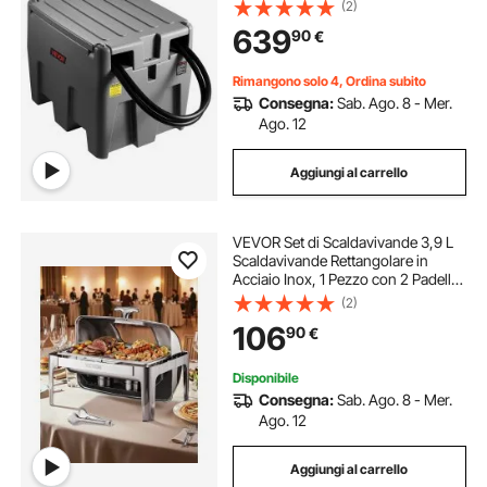
Pompa di Trasferimento Elettrica da
(2)
12 V Potenza 140W, Stoccaggio per
639
90
€
Carburante, Grigio
Rimangono solo 4, Ordina subito
Consegna:
Sab. Ago. 8 - Mer.
Ago. 12
Aggiungi al carrello
VEVOR Set di Scaldavivande 3,9 L
Scaldavivande Rettangolare in
Acciaio Inox, 1 Pezzo con 2 Padelle
di Mezza Misura, Coperchio
(2)
Visibile, Supporto Pieghevole per
106
90
€
Padella per Acqua e Carburante,
Argento
Disponibile
Consegna:
Sab. Ago. 8 - Mer.
Ago. 12
Aggiungi al carrello