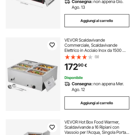
Consegna:
non appena Gio.
Ago. 13
Aggiungi al carrello
VEVOR Scaldavivande
Commerciale, Scaldavivande
Elettrico in Acciaio Inox da 1500 W
con Coperchio, Bagnomaria da
(9)
Banco a 6 Teglie con Riscaldamento
172
90
€
Rapido e Mestoli Forati, per
Ristoranti, Feste
Disponibile
Consegna:
non appena Mer.
Ago. 12
Aggiungi al carrello
VEVOR Hot Box Food Warmer,
Scaldavivande a 16 Ripiani con
Vassoio per l'Acqua, Singola Porta e