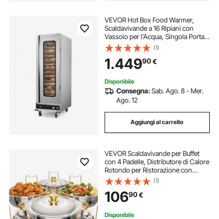
VEVOR Hot Box Food Warmer,
Scaldavivande a 16 Ripiani con
Vassoio per l'Acqua, Singola Porta
Trasparente Ripiani Regolabili,
(1)
Armadio Scaldavivande in Acciaio
1.449
90
€
Inox, Ideale per Conservare
Ristorante
Disponibile
Consegna:
Sab. Ago. 8 - Mer.
Ago. 12
Aggiungi al carrello
VEVOR Scaldavivande per Buffet
con 4 Padelle, Distributore di Calore
Rotondo per Ristorazione con
Coperchio, Porta Carburante e
(1)
Vaschetta per l'Acqua per
106
90
€
Matrimoni, Feste, Dorato 4,7 L
Disponibile