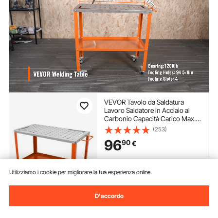
VEVOR Tavolo da Saldatura
Lavoro Saldatore in Acciaio al
Carbonio Capacità Carico Max.
544kg, Banco di Lavoro per
(253)
Saldatura 91,4 x 45,7 cm da
96
90
€
Officina Garage, Tavolo da
Saldatura 94 Fori Portautensili
Disponibile
Utilizziamo i cookie per migliorare la tua esperienza online.
Consegna:
Lun. Ago. 10 -
Ven. Ago. 14
D'accordo
Aggiungi al carrello