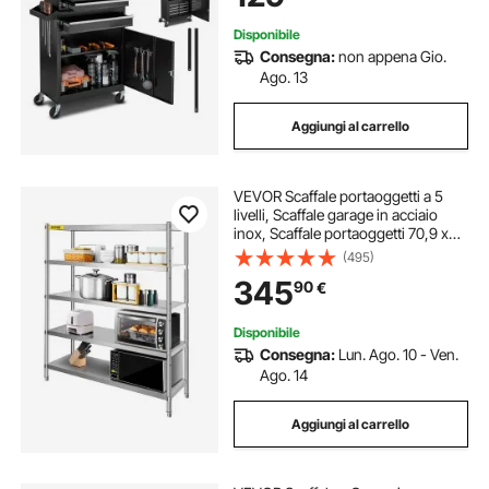
Disponibile
Consegna:
non appena Gio.
Ago. 13
Aggiungi al carrello
VEVOR Scaffale portaoggetti a 5
livelli, Scaffale garage in acciaio
inox, Scaffale portaoggetti 70,9 x
17,7 x 70,9 pollici, Capacità totale
(495)
1650 libbre con altezza regolabile
345
90
€
Disponibile
Consegna:
Lun. Ago. 10 - Ven.
Ago. 14
Aggiungi al carrello