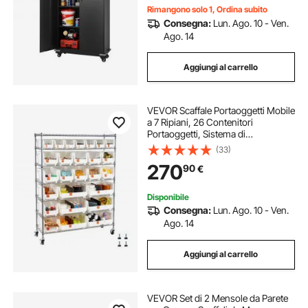
Rimangono solo 1, Ordina subito
Consegna:
Lun. Ago. 10 - Ven.
Ago. 14
Aggiungi al carrello
VEVOR Scaffale Portaoggetti Mobile
a 7 Ripiani, 26 Contenitori
Portaoggetti, Sistema di
Scaffalature in Filo d'Acciaio con
(33)
Ruote, per Garage, Magazzino,
270
90
€
Ufficio, Ristorante, Aula, Cucina
Disponibile
Consegna:
Lun. Ago. 10 - Ven.
Ago. 14
Aggiungi al carrello
VEVOR Set di 2 Mensole da Parete