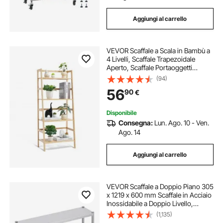
Aggiungi al carrello
VEVOR Scaffale a Scala in Bambù a
4 Livelli, Scaffale Trapezoidale
Aperto, Scaffale Portaoggetti
Scaffale Autoportante per Piante
(94)
Fiore, Scaffale per Archivio Ideale
56
90
€
per Camera da Letto Ufficio Studio
Disponibile
Consegna:
Lun. Ago. 10 - Ven.
Ago. 14
Aggiungi al carrello
VEVOR Scaffale a Doppio Piano 305
x 1219 x 600 mm Scaffale in Acciaio
Inossidabile a Doppio Livello,
Altezza Regolabile, Tavolo da
(1,135)
Lavoro di Preparazione per Scaffale