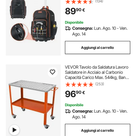
(134)
Regolabile e Base Stabile,
89
90
€
Organizzatore per Borse per
Edilizia, Meccanico
Disponibile
Consegna:
Lun. Ago. 10 - Ven.
Ago. 14
Aggiungi al carrello
VEVOR Tavolo da Saldatura Lavoro
Saldatore in Acciaio al Carbonio
Capacità Carico Max. 544kg, Banco
di Lavoro per Saldatura 91,4 x 45,7
(253)
cm da Officina Garage, Tavolo da
96
90
€
Saldatura 94 Fori Portautensili
Disponibile
Consegna:
Lun. Ago. 10 - Ven.
Ago. 14
Aggiungi al carrello