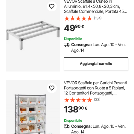
VEVOR Scaffale a Cuneo in
Alluminio, 91,4x50,8x20,3 cm,
Scaffale Commerciale, Portata 454
kg, Montaggio Facile, Scaffale per
(134)
Conservazione Alimenti a
49
90
€
Pavimento, in Ristoranti, Cucine,
Garage
Disponibile
Consegna:
Lun. Ago. 10 - Ven.
Ago. 14
Aggiungi al carrello
VEVOR Scaffale per Carichi Pesanti
Portaoggetti con Ruote a 5 Ripiani,
12 Contenitori Portaoggetti,
Sistema di Scaffalature in Filo
(33)
d'Acciaio, per Garage, Magazzino,
138
90
€
Ufficio, Ristorante, Aula, Cucina
Disponibile
Consegna:
Lun. Ago. 10 - Ven.
Ago. 14