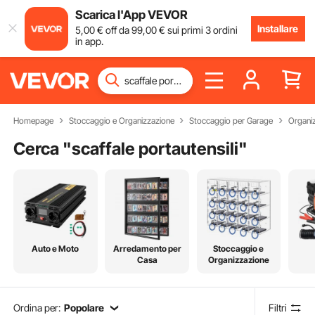
Scarica l'App VEVOR
Installare
5
,00
€
off da
99
,00
€
sui primi 3 ordini
in app.
Homepage
Stoccaggio e Organizzazione
Stoccaggio per Garage
Organizz
Cerca "
scaffale portautensili
"
Auto e Moto
Arredamento per
Stoccaggio e
Casa
Organizzazione
Ordina per:
Popolare
Filtri