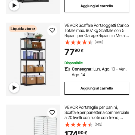
Aggiungi al carrello
VEVOR Scaffale Portaoggetti Carico
Liquidazione
Totale max. 907 kg Scaffale con 5
Ripiani per Garage Ripiani in Metallo
Regolabili per Scaffalature Industriali
(406)
Ripiano Portaoggetti da Cucina,
77
90
€
Magazzino Officina
Disponibile
Consegna:
Lun. Ago. 10 - Ven.
Ago. 14
Aggiungi al carrello
VEVOR Portateglie per panini,
Scaffale per panetteria commerciale
a 20 livelli con ruote con freno,
Carrello in alluminio, Rastrelliera
(145)
rapida per cucina domestica,
174
90
€
66x51,8x177,8 cm