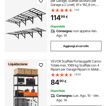
per Garage, Scaffali da Muro per
Garage a 2 Livelli, 61 x 182,8 cm,
Scaffali Metallico Sospesi, Portata
(44)
Totale di 725 kg, Soluzione
114
99
€
Salvaspazio per Officina e Casa
Disponibile
Consegna:
non appena Ven.
Ago. 14
Aggiungi al carrello
VEVOR Scaffale Portaoggetti Carico
Liquidazione
Totale max. 1089 kg Scaffale con 4
Ripiani per Garage Ripiani in Metallo
Regolabili per Scaffalature Industriali
(406)
Ripiano Portaoggetti da Cucina,
84
90
€
Magazzino Officina
Disponibile
Consegna:
Lun. Ago. 10 - Ven.
Ago. 14