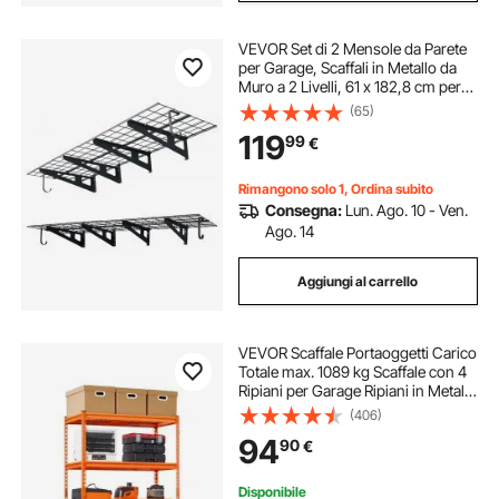
VEVOR Set di 2 Mensole da Parete
per Garage, Scaffali in Metallo da
Muro a 2 Livelli, 61 x 182,8 cm per
Mensola, Portata Totale di 454 kg,
(65)
con Ganci Portautensili, Soluzione
119
99
€
Salvaspazio per Officina
Rimangono solo 1, Ordina subito
Consegna:
Lun. Ago. 10 - Ven.
Ago. 14
Aggiungi al carrello
VEVOR Scaffale Portaoggetti Carico
Totale max. 1089 kg Scaffale con 4
Ripiani per Garage Ripiani in Metallo
Regolabili per Scaffalature Industriali
(406)
Ripiano Portaoggetti da Cucina,
94
90
€
Magazzino Officina
Disponibile