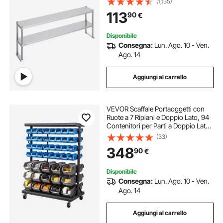
(1,135)
Lavoro di Preparazione per Scaffale
113
90
€
per Cucina, Ristorante, Officina
Disponibile
Consegna:
Lun. Ago. 10 - Ven.
Ago. 14
Aggiungi al carrello
VEVOR Scaffale Portaoggetti con
Ruote a 7 Ripiani e Doppio Lato, 94
Contenitori per Parti a Doppio Lato,
Contenitori in Plastica per Utensili
(33)
Mobili per Garage, Magazzino,
348
90
€
Ufficio, Ristorante, Aula
Disponibile
Consegna:
Lun. Ago. 10 - Ven.
Ago. 14
Aggiungi al carrello