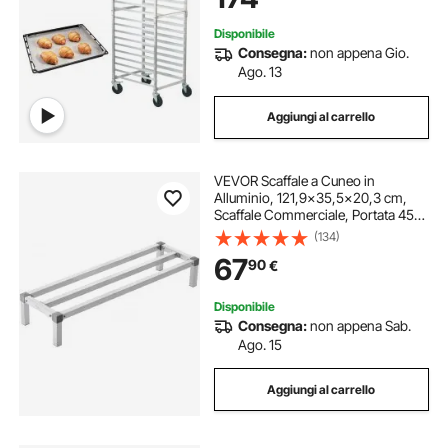
Disponibile
Consegna:
non appena Gio.
Ago. 13
Aggiungi al carrello
VEVOR Scaffale a Cuneo in
Alluminio, 121,9x35,5x20,3 cm,
Scaffale Commerciale, Portata 454
kg, Montaggio Facile, Scaffale a
(134)
Cuneo per Conservazione Alimenti
67
90
€
a Pavimento, in Ristoranti, Cucine,
Garage
Disponibile
Consegna:
non appena Sab.
Ago. 15
Aggiungi al carrello