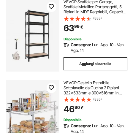
VEVOR Scaffale per Garage,
Scaffale Metallico Portaoggetti, 5
Ripiani in MDF Regolabili, Capacità
907 kg, Scaffalatura Multiuso, per
(888)
Cucina, Dispensa, Cantina e Bagno,
63
99
€
72 cm L x 30,9 cm P x 152 cm A
Disponibile
Consegna:
Lun. Ago. 10 - Ven.
Ago. 14
Aggiungi al carrello
VEVOR Cestello Estraibile
Sottolavello da Cucina 2 Ripiani
322x533mm e 300x516mm in
Acciaio Cromato, Cestello
(835)
Scorrevole Cucina Ripiano Carico
46
90
€
max. 30kg, Cestello Portautensili
Sottolavello da Cucina
Disponibile
Consegna:
Lun. Ago. 10 - Ven.
Ago. 14