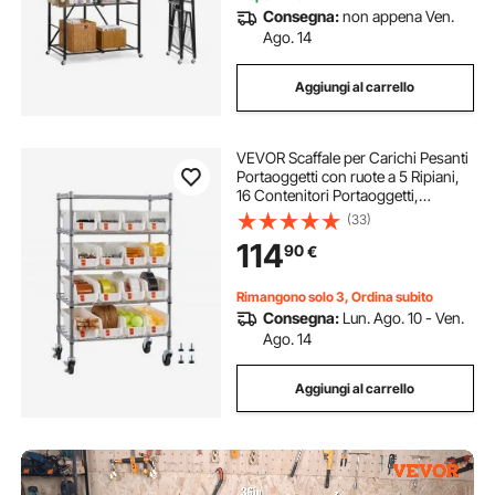
Consegna:
non appena Ven.
Ago. 14
Aggiungi al carrello
VEVOR Scaffale per Carichi Pesanti
Portaoggetti con ruote a 5 Ripiani,
16 Contenitori Portaoggetti,
Sistema di Scaffalature in Filo
(33)
d'Acciaio, per Garage, Magazzino,
114
90
€
Ufficio, Ristorante, Aula, Cucina
Rimangono solo 3, Ordina subito
Consegna:
Lun. Ago. 10 - Ven.
Ago. 14
Aggiungi al carrello