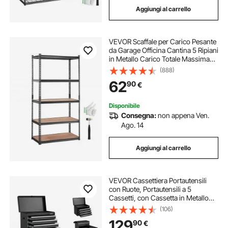
Aggiungi al carrello
scaffale portabottiglie
VEVOR Scaffale per Carico Pesante
da Garage Officina Cantina 5 Ripiani
in Metallo Carico Totale Massima
907,2kg, Scaffale in Metallo Altezza
(888)
Ripiano Regolabile 90x45x182,88
62
90
€
cm, Scaffale per Magazzino
Disponibile
Consegna:
non appena Ven.
Ago. 14
Aggiungi al carrello
VEVOR Cassettiera Portautensili
con Ruote, Portautensili a 5
Cassetti, con Cassetta in Metallo
Staccabile, Barra di Bloccaggio,
(106)
Rivestimento Protettivo, Mobiletto
129
90
€
Portaoggetti per Garage