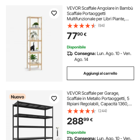
VEVOR Scaffale Angolare in Bambù
Scaffale Portaoggetti
Multifunzionale per Libri Piante,
Scaffale Indipendente, Supporto per
(94)
Piante Capacità 10 kg 5 Ripiani, per
77
90
€
Strato Bagno Camera da Letto
Ufficio
Disponibile
Consegna:
Lun. Ago. 10 - Ven.
Ago. 14
Aggiungi al carrello
VEVOR Scaffale per Garage,
Nuovo
Scaffale in Metallo Portaoggetti, 5
Ripiani Regolabili, Capacità 1360,8
kg, Scaffalatura Multiuso, per
(244)
Officina, Magazzino, Cantina e
288
99
€
Bagno, 151,1 cm Lx52,2 cm Px181,3
cm A
Disponibile
Consegna:
Lun. Ago. 10 - Ven.