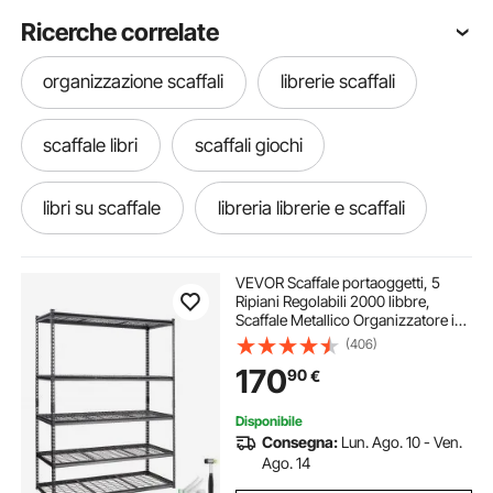
Ricerche correlate
organizzazione scaffali
librerie scaffali
scaffale libri
scaffali giochi
libri su scaffale
libreria librerie e scaffali
scaffale robusto
microonde scaffale
VEVOR Scaffale portaoggetti, 5
Ripiani Regolabili 2000 libbre,
Scaffale Metallico Organizzatore in
scaffali salvaspazio
scaffali galleggianti
Metallo, Nero, 60" L x 24" L x 78" A
(406)
per Cucina Dispensa Seminterrato
170
90
€
Bagno Lavanderia Armadio
scaffali per cd
scaffale per libri
Disponibile
Consegna:
Lun. Ago. 10 - Ven.
scaffale libreria
scaffale per cd e dvd
Ago. 14