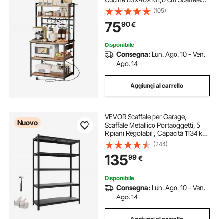
Multipresa Integrata Cavo da 1,5 m
(105)
Supporto con Ripiani da Bar
75
90
€
Ristorante, Porta Spezie Scolapiatti
Ganci
Disponibile
Consegna:
Lun. Ago. 10 - Ven.
Ago. 14
Aggiungi al carrello
VEVOR Scaffale per Garage,
Nuovo
Scaffale Metallico Portaoggetti, 5
Ripiani Regolabili, Capacità 1134 kg,
Scaffalatura Multiuso, per Cucina,
(244)
Dispensa, Cantina e Bagno, 123 cm
135
99
€
L x 46,5 cm P x 181,3 cm A
Disponibile
Consegna:
Lun. Ago. 10 - Ven.
Ago. 14
Aggiungi al carrello