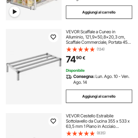
Aggiungi al carrello
VEVOR Scaffale a Cuneo in
Alluminio, 121,9x50,8x20,3 cm,
Scaffale Commerciale, Portata 454
kg, Montaggio Facile, Scaffale per
(134)
Conservazione Alimenti a
74
90
€
Pavimento, in Ristoranti, Cucine,
Garage
Disponibile
Consegna:
Lun. Ago. 10 - Ven.
Ago. 14
Aggiungi al carrello
VEVOR Cestello Estraibile
Sottolavello da Cucina 355 x 533 x
63,5 mm 1 Piano in Acciaio
Cromato, Cestello Scorrevole per
(835)
Cucina Ripiano Carico max. 13 kg,