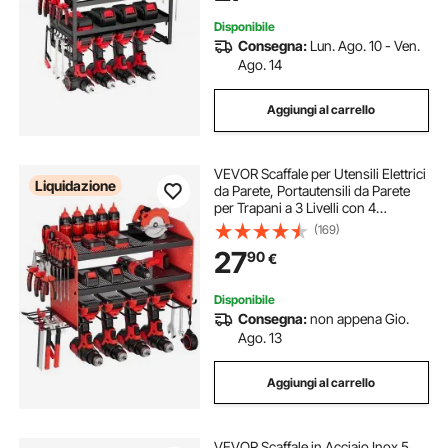
Disponibile
Consegna:
Lun. Ago. 10 - Ven.
Ago. 14
Aggiungi al carrello
VEVOR Scaffale per Utensili Elettrici
Liquidazione
da Parete, Portautensili da Parete
per Trapani a 3 Livelli con 4
Supporti per Trapano, Portaoggetti
(169)
con Pannelli Forati Laterali, per
27
90
€
Utensili da Garage Officina
Disponibile
Consegna:
non appena Gio.
Ago. 13
Aggiungi al carrello
VEVOR Scaffale in Acciaio Inox 5