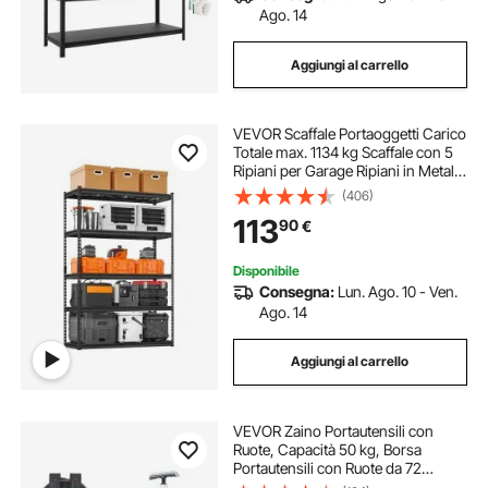
Ago. 14
Aggiungi al carrello
VEVOR Scaffale Portaoggetti Carico
Totale max. 1134 kg Scaffale con 5
Ripiani per Garage Ripiani in Metallo
Regolabili 457,2 x 1219,2 x 1828,8
(406)
mm Ripiano Portaoggetti da
113
90
€
Cucina, Magazzino Officina
Disponibile
Consegna:
Lun. Ago. 10 - Ven.
Ago. 14
Aggiungi al carrello
VEVOR Zaino Portautensili con
Ruote, Capacità 50 kg, Borsa
Portautensili con Ruote da 72
Tasche, Maniglia Telescopica