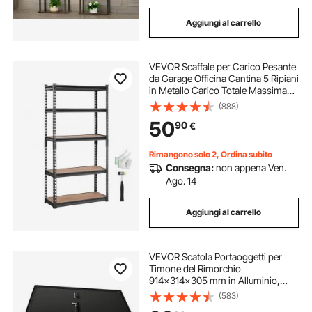
Aggiungi al carrello
VEVOR Scaffale per Carico Pesante
da Garage Officina Cantina 5 Ripiani
in Metallo Carico Totale Massima
907,2kg, Scaffale in Metallo Altezza
(888)
Ripiano Regolabile 75 x 30 x 152
50
90
€
cm, Scaffale per Magazzino
Rimangono solo 2, Ordina subito
Consegna:
non appena Ven.
Ago. 14
Aggiungi al carrello
VEVOR Scatola Portaoggetti per
Timone del Rimorchio
914x314x305 mm in Alluminio,
Cassone Portautensili con Serratura
(583)
per Rimorchio Carico max. 50 kg