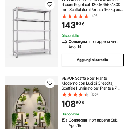
Ripiani Regolabili 1200x455x1830
mm Scaffalatura Portata 150 kg per
Ripiano, Resistente per Cucina,
(495)
Garage, Magazzino e Officina
143
90
€
Disponibile
Consegna:
non appena Ven.
Ago. 14
Aggiungi al carrello
VEVOR Scaffale per Piante
Moderno con Luci di Crescita,
Scaffale Illuminato per Piante a 7
Livelli Alto 1665 mm, Supporto
(156)
Angolari in Metallo, 3 Timer e 10
108
90
€
Livelli di Luminosità, Confezione da
2
Disponibile
Consegna:
non appena Sab.
Ago. 15