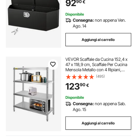
92
90
€
Scatola di Stoccaggio per Attrezzi,
Nero
Disponibile
Consegna:
non appena Ven.
Ago. 14
Aggiungi al carrello
VEVOR Scaffale da Cucina 152,4 x
47 x 118,9 cm, Scaffale Per Cucina
Mensola Metallo con 4 Ripiani,
Scaffalatura Capacità da 150kg a
(495)
Ripiano​ Scaffale in Acciaio
123
90
€
Inossidabile per Cucina e Garage
Disponibile
Consegna:
non appena Sab.
Ago. 15
Aggiungi al carrello