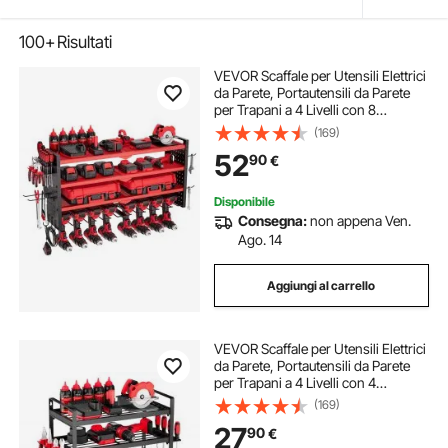
100+
Risultati
VEVOR Scaffale per Utensili Elettrici
da Parete, Portautensili da Parete
per Trapani a 4 Livelli con 8
Supporti per Trapano, Portaoggetti
(169)
con Pannelli Forati Laterali, per
52
90
€
Utensili da Garage Officina
Disponibile
Consegna:
non appena Ven.
Ago. 14
Aggiungi al carrello
VEVOR Scaffale per Utensili Elettrici
da Parete, Portautensili da Parete
per Trapani a 4 Livelli con 4
Supporti per Trapano, Portaoggetti
(169)
con Supporto per Cacciavite, per
27
90
€
Utensili da Garage Officina