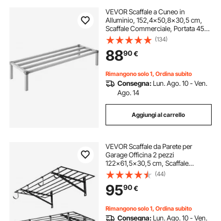
VEVOR Scaffale a Cuneo in
Alluminio, 152,4x50,8x30,5 cm,
Scaffale Commerciale, Portata 454
kg, Montaggio Facile, Scaffale a
(134)
Cuneo per Conservazione Alimenti
88
90
€
a Pavimento, in Ristoranti, Cucine,
Garage
Rimangono solo 1, Ordina subito
Consegna:
Lun. Ago. 10 - Ven.
Ago. 14
Aggiungi al carrello
VEVOR Scaffale da Parete per
Garage Officina 2 pezzi
122x61,5x30,5 cm, Scaffale
Portaoggetti da Muro per Officina
(44)
Lavanderia con Ganci Carico
95
90
€
Singolo 118 kg, Griglia Portaoggetti
da Parete, Nero
Rimangono solo 1, Ordina subito
Consegna:
Lun. Ago. 10 - Ven.