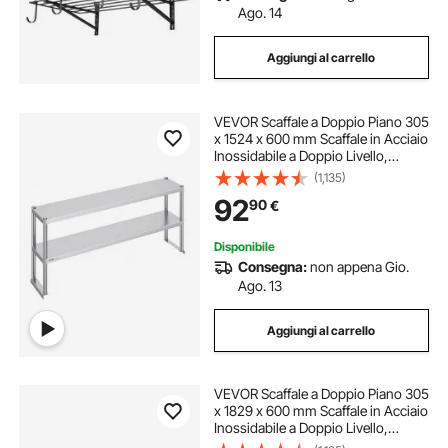
Ago. 14
Aggiungi al carrello
VEVOR Scaffale a Doppio Piano 305
x 1524 x 600 mm Scaffale in Acciaio
Inossidabile a Doppio Livello,
Altezza Regolabile, Tavolo da
(1,135)
Lavoro di Preparazione per Scaffale
92
90
€
per Cucina, Ristorante, Officina
Disponibile
Consegna:
non appena Gio.
Ago. 13
Aggiungi al carrello
VEVOR Scaffale a Doppio Piano 305
x 1829 x 600 mm Scaffale in Acciaio
Inossidabile a Doppio Livello,
Altezza Regolabile, Tavolo da