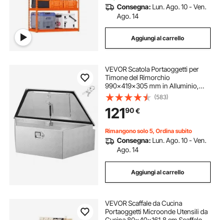
Consegna:
Lun. Ago. 10 - Ven.
Ago. 14
Aggiungi al carrello
VEVOR Scatola Portaoggetti per
Timone del Rimorchio
990x419x305 mm in Alluminio,
Cassone Portautensili per
(583)
Rimorchio Capacità di Carico 50 kg
121
90
€
Scatola di Stoccaggio per Attrezzi
per Camion SUV
Rimangono solo 5, Ordina subito
Consegna:
Lun. Ago. 10 - Ven.
Ago. 14
Aggiungi al carrello
VEVOR Scaffale da Cucina
Portaoggetti Microonde Utensili da
Cucina 80x40x161,8 cm Scaffale