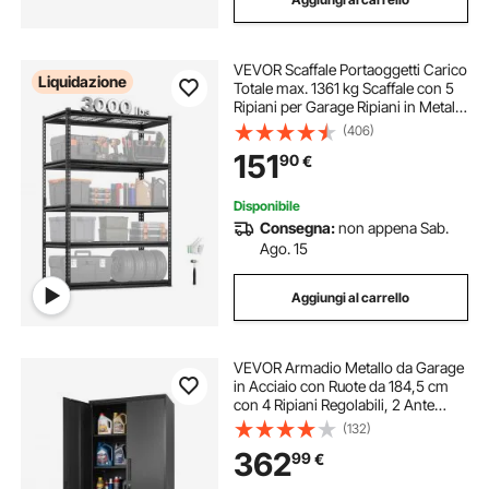
VEVOR Scaffale Portaoggetti Carico
Liquidazione
Totale max. 1361 kg Scaffale con 5
Ripiani per Garage Ripiani in Metallo
Regolabili per Scaffalature Industriali
(406)
Ripiano Portaoggetti da Cucina,
151
90
€
Magazzino Officina
Disponibile
Consegna:
non appena Sab.
Ago. 15
Aggiungi al carrello
VEVOR Armadio Metallo da Garage
in Acciaio con Ruote da 184,5 cm
con 4 Ripiani Regolabili, 2 Ante
Magnetiche e 2 Chiavi, 5 Ripiani
(132)
Portautensili con Serratura per
362
99
€
Dispensa, Magazzino, Cantina,
Nero