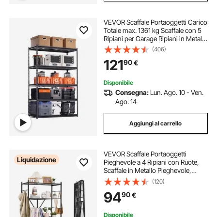
VEVOR Scaffale Portaoggetti Carico
Totale max. 1361 kg Scaffale con 5
Ripiani per Garage Ripiani in Metallo
Regolabili per Scaffalature Industriali
(406)
Ripiano Portaoggetti da Cucina,
121
90
€
Magazzino Officina
Disponibile
Consegna:
Lun. Ago. 10 - Ven.
Ago. 14
Aggiungi al carrello
VEVOR Scaffale Portaoggetti
Liquidazione
Pieghevole a 4 Ripiani con Ruote,
Scaffale in Metallo Pieghevole,
Robusto, Senza Montaggio, Ideale
(120)
per Garage, Cucina, Nero, Capacità
94
90
€
90,7 kg 530 x 910 x 1520 mm
Disponibile