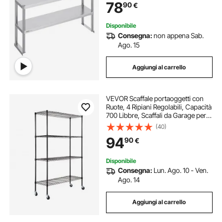
78
90
€
per Cucina, Ristorante, Officina
Disponibile
Consegna:
non appena Sab.
Ago. 15
Aggiungi al carrello
VEVOR Scaffale portaoggetti con
Ruote, 4 Ripiani Regolabili, Capacità
700 Libbre, Scaffali da Garage per
Carichi Pesanti Scaffale Metallico
(40)
Organizzatore in Metallo, Nero,
94
90
€
47,2"x17,7"x74"
Disponibile
Consegna:
Lun. Ago. 10 - Ven.
Ago. 14
Aggiungi al carrello