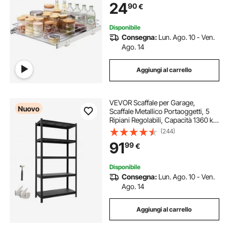
24
90
€
Cestello Portautensili Sottolavello
da Cucina
Disponibile
Consegna:
Lun. Ago. 10 - Ven.
Ago. 14
Aggiungi al carrello
VEVOR Scaffale per Garage,
Nuovo
Scaffale Metallico Portaoggetti, 5
Ripiani Regolabili, Capacità 1360 kg,
Scaffalatura Multiuso, per Cucina,
(244)
Dispensa, Cantina e Bagno, 92,5
91
99
€
cm L x 41,7 cm P x 181,3 cm A
Disponibile
Consegna:
Lun. Ago. 10 - Ven.
Ago. 14
Aggiungi al carrello