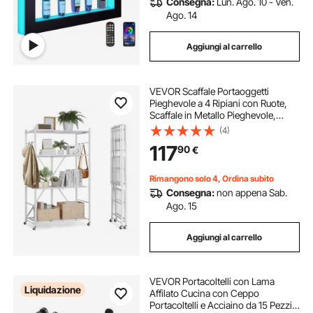
Consegna:
Lun. Ago. 10 - Ven.
Ago. 14
Aggiungi al carrello
VEVOR Scaffale Portaoggetti
Pieghevole a 4 Ripiani con Ruote,
Scaffale in Metallo Pieghevole,
Robusto, Senza Montaggio, Ideale
(4)
per Garage, Cucina, Bianco,
117
90
€
Capacità 90,7 kg 530 x 910 x 1520
mm
Rimangono solo 4, Ordina subito
Consegna:
non appena Sab.
Ago. 15
Aggiungi al carrello
VEVOR Portacoltelli con Lama
Liquidazione
Affilato Cucina con Ceppo
Portacoltelli e Acciaino da 15 Pezzi