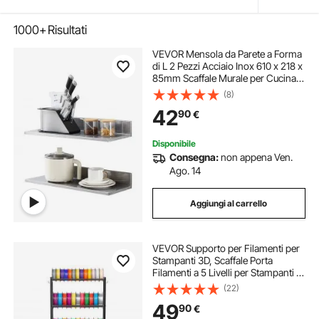
1000+
Risultati
VEVOR Mensola da Parete a Forma
di L 2 Pezzi Acciaio Inox 610 x 218 x
85mm Scaffale Murale per Cucina
Capacità Carico Max. 20kg,
(8)
Mensola da Parete Portaoggetti
42
90
€
Portaspezie in Acciaio Inox per
Cucina
Disponibile
Consegna:
non appena Ven.
Ago. 14
Aggiungi al carrello
VEVOR Supporto per Filamenti per
Stampanti 3D, Scaffale Porta
Filamenti a 5 Livelli per Stampanti in
Acciaio al Carbonio, Porta Bobine
(22)
per Studio di Stampa, Home Studio,
49
90
€
Ufficio, Officina, Nero