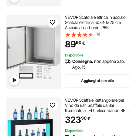
VEVOR Scatola elettrica in acciaio
Scatola elettrica 50x40x25 cm
Acciaio al carbonio IP66
(11)
89
90
€
Disponibile
Consegna:
non appena Sab.
Ago. 15
Aggiungi al carrello
VEVOR Scaffale Rettangolare per
Vino da Bar, Scaffale da Bar
Illuminato a LED Telecomando RF
Controllo App, Mensola a Cornice
323
90
€
Portabottiglie da Bar Illuminazione
per Bevande 2 Ripiani
1210x600x114mm
Disponibile