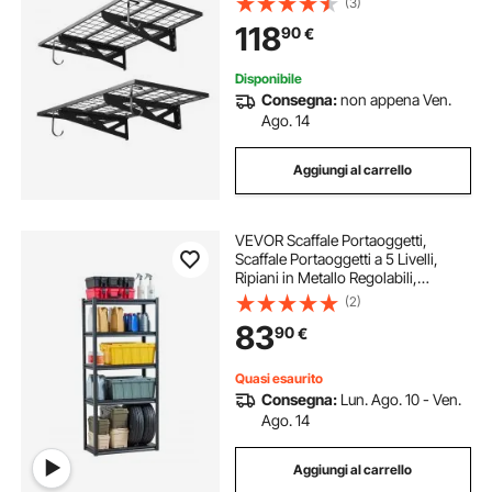
(3)
Officina Carico Singolo max. 113 kg,
118
90
€
Rete da Parete Portaoggetti, Nero
Disponibile
Consegna:
non appena Ven.
Ago. 14
Aggiungi al carrello
VEVOR Scaffale Portaoggetti,
Scaffale Portaoggetti a 5 Livelli,
Ripiani in Metallo Regolabili,
Scafandro per Cucina, Magazzino,
(2)
Seminterrato, Scaffalatura Nero 907
83
90
€
kg, 406,4 x 812,8 x 1828 mm
Quasi esaurito
Consegna:
Lun. Ago. 10 - Ven.
Ago. 14
Aggiungi al carrello