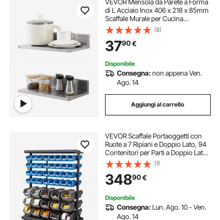
VEVOR Mensola da Parete a Forma
di L Acciaio Inox 406 x 218 x 85mm
Scaffale Murale per Cucina
Soggiorno Capacità Carico Max.
(8)
20kg, Mensola da Parete
37
90
€
Portaoggetti Portaspezie in Acciaio
Inox per Cucina
Disponibile
Consegna:
non appena Ven.
Ago. 14
Aggiungi al carrello
VEVOR Scaffale Portaoggetti con
Ruote a 7 Ripiani e Doppio Lato, 94
Contenitori per Parti a Doppio Lato,
Contenitori in Plastica per Utensili
(1)
Mobili per Garage, Magazzino,
348
90
€
Ufficio, Ristorante, Aula
Disponibile
Consegna:
Lun. Ago. 10 - Ven.
Ago. 14