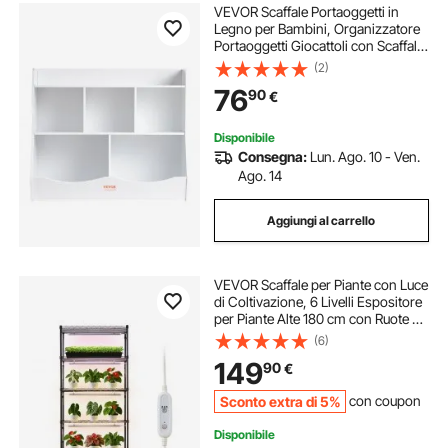
VEVOR Scaffale Portaoggetti in
Legno per Bambini, Organizzatore
Portaoggetti Giocattoli con Scaffale
per Libri, Armadietto portaoggetti in
(2)
Legno per Giochi, per Camera
76
90
€
Bambini, Sala Giochi, Asilo
Disponibile
Consegna:
Lun. Ago. 10 - Ven.
Ago. 14
Aggiungi al carrello
VEVOR Scaffale per Piante con Luce
di Coltivazione, 6 Livelli Espositore
per Piante Alte 180 cm con Ruote e
Timer, Luci di Coltivazione a LED a 3
(6)
Colori da 150 W, per l'Avvio dei
149
90
€
Semi
Sconto extra di 5%
con coupon
Disponibile