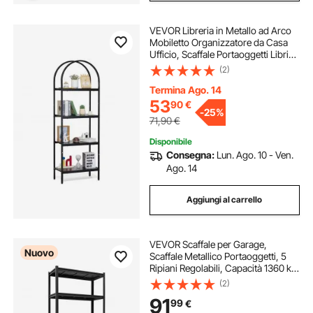
VEVOR Libreria in Metallo ad Arco
Mobiletto Organizzatore da Casa
Ufficio, Scaffale Portaoggetti Libri
Riviste Forma ad Arco 4 Livelli,
(2)
Scaffale con Ripiani Aperti, Scaffale
Espositore Indipendente
Termina Ago. 14
53
90
€
-
25%
71,90
€
Disponibile
Consegna:
Lun. Ago. 10 - Ven.
Ago. 14
Aggiungi al carrello
VEVOR Scaffale per Garage,
Nuovo
Scaffale Metallico Portaoggetti, 5
Ripiani Regolabili, Capacità 1360 kg,
Scaffalatura Multiuso, per Cucina,
(2)
Dispensa, Cantina e Bagno, 92,5
91
99
€
cm L x 41,7 cm P x 181,3 cm A