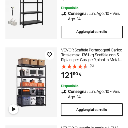
Disponibile
Consegna:
Lun. Ago. 10 - Ven.
Ago. 14
Aggiungi al carrello
VEVOR Scaffale Portaoggetti Carico
Totale max. 1361 kg Scaffale con 5
Ripiani per Garage Ripiani in Metallo
Regolabili per Scaffalature Industriali
(5)
Ripiano Portaoggetti da Cucina,
121
90
€
Magazzino Officina
Disponibile
Consegna:
Lun. Ago. 10 - Ven.
Ago. 14
Aggiungi al carrello
VEVOR Custodia in acciaio NEMA,