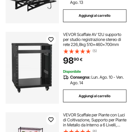
Ago. 13
Aggiungi al carrello
VEVOR Scaffale AV 12U supporto
per studio registrazione stereo di
rete 226,8kg 510x460x700mm
(5)
98
90
€
Disponibile
Consegna:
Lun. Ago. 10 - Ven.
Ago. 14
Aggiungi al carrello
VEVOR Scaffale per Piante con Luci
di Coltivazione, Supporto per Piante
in Metallo da Interno a 6 Livelli,
Espositore Alto 180 cm con Ruote e
(6)