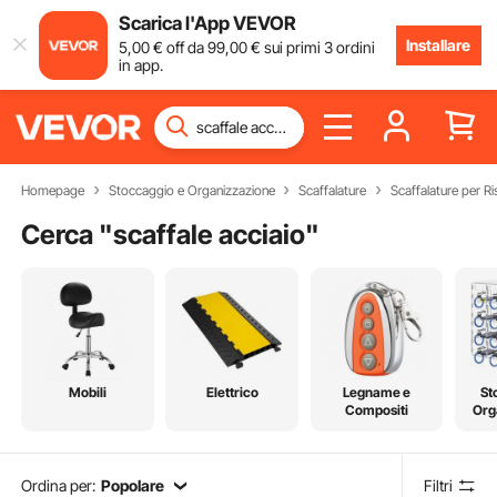
Scarica l'App VEVOR
Installare
5
,00
€
off da
99
,00
€
sui primi 3 ordini
in app.
Homepage
Stoccaggio e Organizzazione
Scaffalature
Scaffalature per Ri
Cerca "
scaffale acciaio
"
Mobili
Elettrico
Legname e
St
Compositi
Org
Ordina per:
Popolare
Filtri