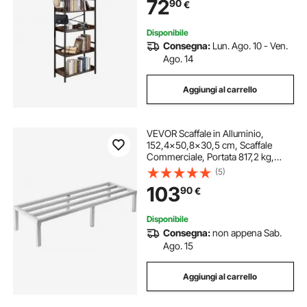
72
90
€
Domestico, Marrone Rustico
Disponibile
Consegna:
Lun. Ago. 10 - Ven.
Ago. 14
Aggiungi al carrello
VEVOR Scaffale in Alluminio,
152,4x50,8x30,5 cm, Scaffale
Commerciale, Portata 817,2 kg,
Completamente Saldato, Scaffale
(5)
per la Conservazione degli Alimenti
103
90
€
a Pavimento, in Ristoranti, Cucine,
Garage
Disponibile
Consegna:
non appena Sab.
Ago. 15
Aggiungi al carrello