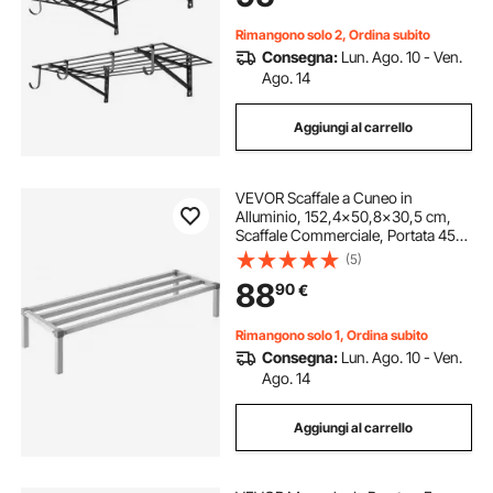
da Parete, Nero
Rimangono solo 2, Ordina subito
Consegna:
Lun. Ago. 10 - Ven.
Ago. 14
Aggiungi al carrello
VEVOR Scaffale a Cuneo in
Alluminio, 152,4x50,8x30,5 cm,
Scaffale Commerciale, Portata 454
kg, Montaggio Facile, Scaffale a
(5)
Cuneo per Conservazione Alimenti
88
90
€
a Pavimento, in Ristoranti, Cucine,
Garage
Rimangono solo 1, Ordina subito
Consegna:
Lun. Ago. 10 - Ven.
Ago. 14
Aggiungi al carrello