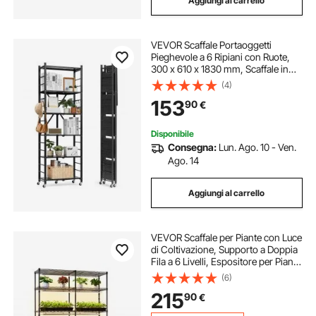
Aggiungi al carrello
VEVOR Scaffale Portaoggetti
Pieghevole a 6 Ripiani con Ruote,
300 x 610 x 1830 mm, Scaffale in
Metallo Pieghevole, Resistente,
(4)
Senza Montaggio, per Garage,
153
90
€
Cucina, Cantina, Nero Capacità
340 kg
Disponibile
Consegna:
Lun. Ago. 10 - Ven.
Ago. 14
Aggiungi al carrello
VEVOR Scaffale per Piante con Luce
di Coltivazione, Supporto a Doppia
Fila a 6 Livelli, Espositore per Piante
Alto 180 cm in Metallo con Ruote e
(6)
Timer, Luci di Coltivazione a Spettro
215
90
€
Completo 200 W