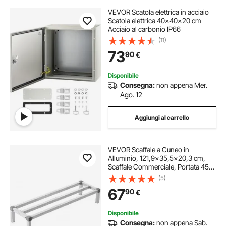
VEVOR Scatola elettrica in acciaio
Scatola elettrica 40x40x20 cm
Acciaio al carbonio IP66
(11)
73
90
€
Disponibile
Consegna:
non appena Mer.
Ago. 12
Aggiungi al carrello
VEVOR Scaffale a Cuneo in
Alluminio, 121,9x35,5x20,3 cm,
Scaffale Commerciale, Portata 454
kg, Montaggio Facile, Scaffale a
(5)
Cuneo per Conservazione Alimenti
67
90
€
a Pavimento, in Ristoranti, Cucine,
Garage
Disponibile
Consegna:
non appena Sab.