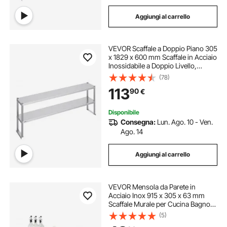
Aggiungi al carrello
VEVOR Scaffale a Doppio Piano 305
x 1829 x 600 mm Scaffale in Acciaio
Inossidabile a Doppio Livello,
Altezza Regolabile, Tavolo da
(78)
Lavoro di Preparazione per Scaffale
113
90
€
per Cucina, Ristorante, Officina
Disponibile
Consegna:
Lun. Ago. 10 - Ven.
Ago. 14
Aggiungi al carrello
VEVOR Mensola da Parete in
Acciaio Inox 915 x 305 x 63 mm
Scaffale Murale per Cucina Bagno
Soggiorno Capacità Carico Max.
(5)
113kg, Mensola da Parete