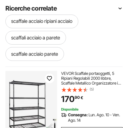
Ricerche correlate
scaffale acciaio ripiani acciaio
scaffali acciaio a parete
scaffale acciaio parete
scaffale da parete in acciaio
VEVOR Scaffale portaoggetti, 5
Ripiani Regolabili 2000 libbre,
Scaffale Metallico Organizzatore in
scaffale portaoggetti acciaio
Metallo, Nero, 60" L x 24" L x 78" A
(5)
per Cucina Dispensa Seminterrato
170
90
€
Bagno Lavanderia Armadio
scaffali acciaio garage
Disponibile
Consegna:
Lun. Ago. 10 - Ven.
scaffale in acciaio garage
Ago. 14