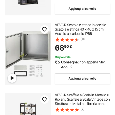
Aggiungi al carrello
VEVOR Scatola elettrica in acciaio
Scatola elettrica 40 x 40 x 15 cm
Acciaio al carbonio IP66
(11)
68
90
€
Disponibile
Consegna:
non appena Mer.
Ago. 12
Aggiungi al carrello
VEVOR Scaffale a Scala in Metallo 6
Ripiani, Scaffale a Scala Vintage con
Struttura in Metallo, Libreria con
Ripiani Aperti, per Soggiorno,
(2)
Camera da Letto, Ufficio