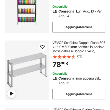
Disponibile
Consegna:
Lun. Ago. 10 - Ven.
Ago. 14
Aggiungi al carrello
VEVOR Scaffale a Doppio Piano 305
x 1219 x 600 mm Scaffale in Acciaio
Inossidabile a Doppio Livello,
Altezza Regolabile, Tavolo da
(78)
Lavoro di Preparazione per Scaffale
78
90
€
per Cucina, Ristorante, Officina
Disponibile
Consegna:
non appena Sab.
Ago. 15
Aggiungi al carrello
VEVOR Scaffale per Carico Pesante