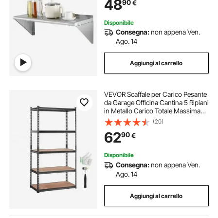
48
90
€
Portaoggetti Portaspezie in Acciaio
Inox per Cucina
Disponibile
Consegna:
non appena Ven.
Ago. 14
Aggiungi al carrello
VEVOR Scaffale per Carico Pesante
da Garage Officina Cantina 5 Ripiani
in Metallo Carico Totale Massima
907,2kg, Scaffale in Metallo Altezza
(20)
Ripiano Regolabile 90x45x182,88
62
90
€
cm, Scaffale per Magazzino
Disponibile
Consegna:
non appena Ven.
Ago. 14
Aggiungi al carrello