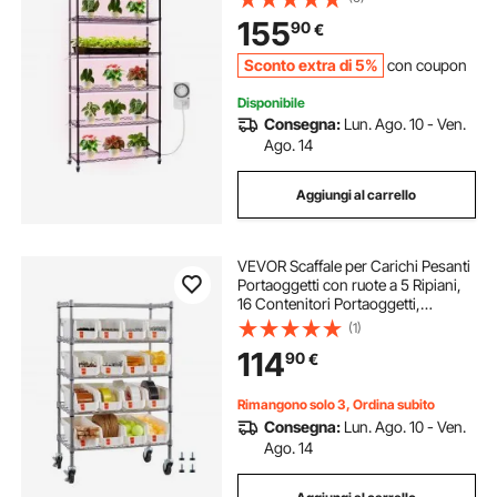
Timer, Luci a Spettro Completo da
155
90
€
150 W e 3800 K
Sconto extra di 5%
con coupon
Disponibile
Consegna:
Lun. Ago. 10 - Ven.
Ago. 14
Aggiungi al carrello
VEVOR Scaffale per Carichi Pesanti
Portaoggetti con ruote a 5 Ripiani,
16 Contenitori Portaoggetti,
Sistema di Scaffalature in Filo
(1)
d'Acciaio, per Garage, Magazzino,
114
90
€
Ufficio, Ristorante, Aula, Cucina
Rimangono solo 3, Ordina subito
Consegna:
Lun. Ago. 10 - Ven.
Ago. 14