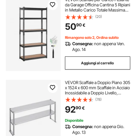
da Garage Officina Cantina 5 Ripiani
in Metallo Carico Totale Massima
907,2kg, Scaffale in Metallo Altezza
(20)
Ripiano Regolabile 75 x 30 x 152
50
90
€
cm, Scaffale per Magazzino
Rimangono solo 2, Ordina subito
Consegna:
non appena Ven.
Ago. 14
Aggiungi al carrello
VEVOR Scaffale a Doppio Piano 305
x 1524 x 600 mm Scaffale in Acciaio
Inossidabile a Doppio Livello,
Altezza Regolabile, Tavolo da
(78)
Lavoro di Preparazione per Scaffale
92
90
€
per Cucina, Ristorante, Officina
Disponibile
Consegna:
non appena Gio.
Ago. 13