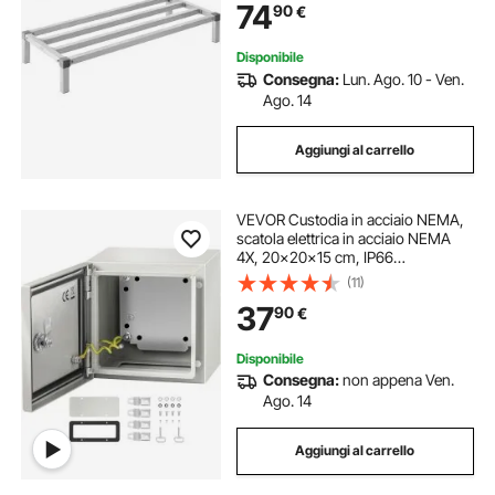
74
90
€
Pavimento, in Ristoranti, Cucine,
Garage
Disponibile
Consegna:
Lun. Ago. 10 - Ven.
Ago. 14
Aggiungi al carrello
VEVOR Custodia in acciaio NEMA,
scatola elettrica in acciaio NEMA
4X, 20x20x15 cm, IP66
impermeabile e antipolvere, scatola
(11)
di giunzione elettrica per
37
90
€
esterni/interni
Disponibile
Consegna:
non appena Ven.
Ago. 14
Aggiungi al carrello