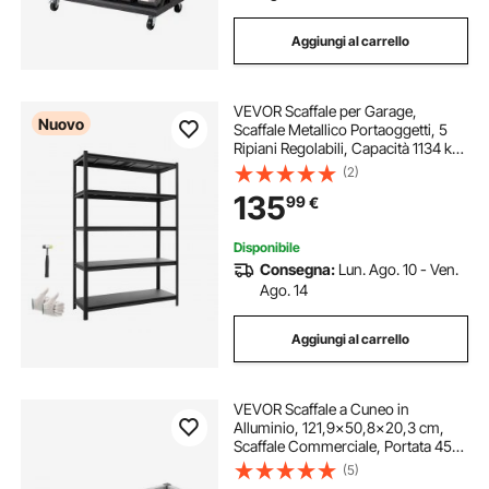
Aggiungi al carrello
VEVOR Scaffale per Garage,
Nuovo
Scaffale Metallico Portaoggetti, 5
Ripiani Regolabili, Capacità 1134 kg,
Scaffalatura Multiuso, per Cucina,
(2)
Dispensa, Cantina e Bagno, 123 cm
135
99
€
L x 46,5 cm P x 181,3 cm A
Disponibile
Consegna:
Lun. Ago. 10 - Ven.
Ago. 14
Aggiungi al carrello
VEVOR Scaffale a Cuneo in
Alluminio, 121,9x50,8x20,3 cm,
Scaffale Commerciale, Portata 454
kg, Montaggio Facile, Scaffale per
(5)
Conservazione Alimenti a