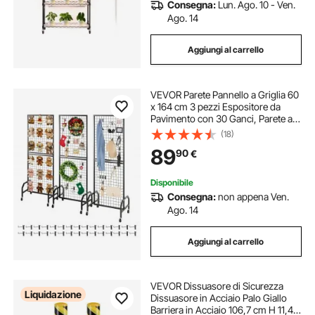
Consegna:
Lun. Ago. 10 - Ven.
Ago. 14
Aggiungi al carrello
VEVOR Parete Pannello a Griglia 60
x 164 cm 3 pezzi Espositore da
Pavimento con 30 Ganci, Parete a
Pannello in Acciaio al Carbonio,
(18)
Scaffale per Esposizione per
89
90
€
Decorazioni, Nero
Disponibile
Consegna:
non appena Ven.
Ago. 14
Aggiungi al carrello
VEVOR Dissuasore di Sicurezza
Liquidazione
Dissuasore in Acciaio Palo Giallo
Barriera in Acciaio 106,7 cm H 11,4