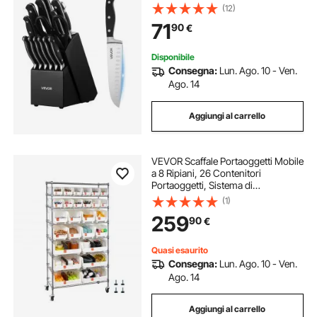
in Acciaio Inossidabile ad Alto
(12)
Tenore di Carbonio, Coltello da
71
90
€
Cucina con Manico Resistente alla
Rottura
Disponibile
Consegna:
Lun. Ago. 10 - Ven.
Ago. 14
Aggiungi al carrello
VEVOR Scaffale Portaoggetti Mobile
a 8 Ripiani, 26 Contenitori
Portaoggetti, Sistema di
Scaffalature in Filo d'Acciaio con
(1)
Ruote, per Garage, Magazzino,
259
90
€
Ufficio, Ristorante, Aula, Cucina
Quasi esaurito
Consegna:
Lun. Ago. 10 - Ven.
Ago. 14
Aggiungi al carrello