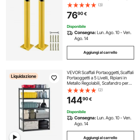
cm D
(3)
76
90
€
Disponibile
Consegna:
Lun. Ago. 10 - Ven.
Ago. 14
Aggiungi al carrello
VEVOR Scaffali Portaoggetti,Scaffali
Liquidazione
Portaoggetti a 5 Livelli, Ripiani in
Metallo Regolabili, Scafandro per
Cucina, Magazzino, Seminterrato,
(2)
Nero 1361 kg, 609,6 x 1219,2 x
144
90
€
1828,8 mm
Disponibile
Consegna:
Lun. Ago. 10 - Ven.
Ago. 14
Aggiungi al carrello