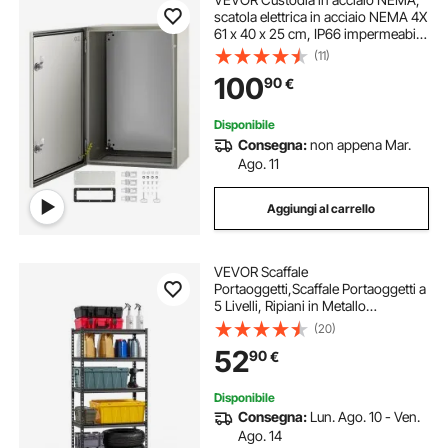
scatola elettrica in acciaio NEMA 4X
61 x 40 x 25 cm, IP66 impermeabile
e antipolvere, scatola di giunzione
(11)
elettrica per esterni/interni, con
100
90
€
piastra di montaggio
Disponibile
Consegna:
non appena Mar.
Ago. 11
Aggiungi al carrello
VEVOR Scaffale
Portaoggetti,Scaffale Portaoggetti a
5 Livelli, Ripiani in Metallo
Regolabili, Scafandro per Cucina,
(20)
Magazzino, Seminterrato,
52
90
€
Scaffalatura Nero 907 kg, 406 x 813
x 1596 mm
Disponibile
Consegna:
Lun. Ago. 10 - Ven.
Ago. 14