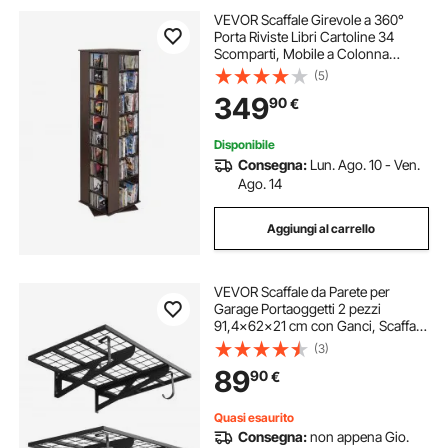
VEVOR Scaffale Girevole a 360°
Porta Riviste Libri Cartoline 34
Scomparti, Mobile a Colonna
Contenitore Multimediale Libreria
(5)
per Collezioni Ripiani Regolabile
349
90
€
Organizer per Uffcio Soggiorno
Salotto
Disponibile
Consegna:
Lun. Ago. 10 - Ven.
Ago. 14
Aggiungi al carrello
VEVOR Scaffale da Parete per
Garage Portaoggetti 2 pezzi
91,4x62x21 cm con Ganci, Scaffale
a Griglia da Muro per Garage
(3)
Lavanderia Officina Carico Singolo
89
90
€
max. 113 kg, Mensola da Parete,
Nero
Quasi esaurito
Consegna:
non appena Gio.