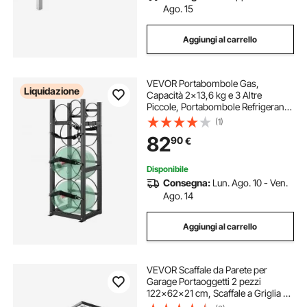
Ago. 15
Aggiungi al carrello
VEVOR Portabombole Gas,
Liquidazione
Capacità 2x13,6 kg e 3 Altre
Piccole, Portabombole Refrigerante
32,5x33x92,8 cm, Scaffale in
(1)
Acciaio per Freon, Gas, Ossigeno,
82
90
€
Azoto, Refrigerante
Disponibile
Consegna:
Lun. Ago. 10 - Ven.
Ago. 14
Aggiungi al carrello
VEVOR Scaffale da Parete per
Garage Portaoggetti 2 pezzi
122x62x21 cm, Scaffale a Griglia da
Muro per Garage Lavanderia