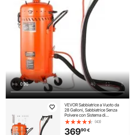
VEVOR Sabbiatrice a Vuoto da
28 Galloni, Sabbiatrice Senza
Polvere con Sistema di
Aspirazione Incorporato da 1200
(43)
W per il Controllo della Polvere e
369
90
€
il Riciclo dell'Abrasivo,