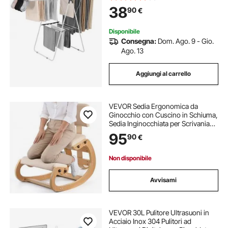
Regolabile in Altezza, Gruccia
38
90
€
Indipendente e Salvaspazio, Bianco
Disponibile
Consegna:
Dom. Ago. 9 - Gio.
Ago. 13
Aggiungi al carrello
VEVOR Sedia Ergonomica da
Ginocchio con Cuscino in Schiuma,
Sedia Inginocchiata per Scrivania
Struttura Schienale in Legno,
95
90
€
Sgabello Regolabile per Sollievo di
Collo Schiena da Ufficio Casa
Lavoro
Non disponibile
Avvisami
VEVOR 30L Pulitore Ultrasuoni in
Acciaio Inox 304 Pulitori ad