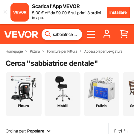
Scarica l'App VEVOR
Installare
5
,00
€
off da
99
,00
€
sui primi 3 ordini
in app.
Homepage
Pittura
Forniture per Pittura
Accessori per Levigatura
Cerca "
sabbiatrice dentale
"
Pittura
Mobili
Pulizia
Se
Ordina per:
Popolare
Filtri