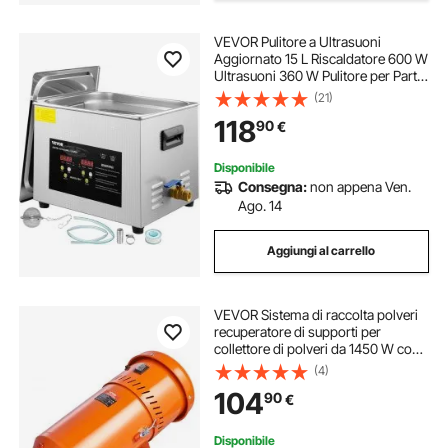
levigatrice lucidatrice per muro
sabbiatrice
VEVOR Pulitore a Ultrasuoni
Aggiornato 15 L Riscaldatore 600 W
Ultrasuoni 360 W Pulitore per Parti
levigatrice e lucidatrice
sabbiatrici
a Ultrasuoni da Laboratorio Digitale
(21)
con Temporizzatore per Pulizia di
118
90
€
Strumenti Dentali in Vetro
per sabbiatrice
sabbiatrice odontotecnico
Disponibile
Consegna:
non appena Ven.
sabbiatrica
Ago. 14
Aggiungi al carrello
VEVOR Sistema di raccolta polveri
recuperatore di supporti per
collettore di polveri da 1450 W con
capacità di 1,8 galloni Adatto
(4)
universale per armadietti e
104
90
€
sabbiatrici
Disponibile