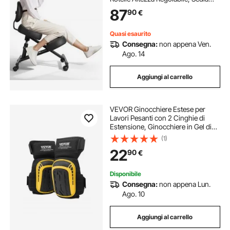
Inginocchiata per Scrivania Postura
87
90
€
Comoda da Ufficio, Sgabello
Ergonomico per Casa, Carico max
120 kg
Quasi esaurito
Consegna:
non appena Ven.
Ago. 14
Aggiungi al carrello
VEVOR Ginocchiere Estese per
Lavori Pesanti con 2 Cinghie di
Estensione, Ginocchiere in Gel di
Schiuma Antiscivolo, per Uomini e
(1)
Donne, per Giardinaggio,
22
90
€
Pavimenti, Coperture e Pulizia,
Giallo e Nero
Disponibile
Consegna:
non appena Lun.
Ago. 10
Aggiungi al carrello