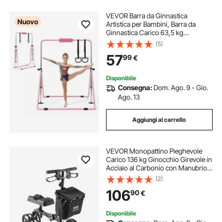
VEVOR Barra da Ginnastica
Nuovo
Artistica per Bambini, Barra da
Ginnastica Carico 63,5 kg
Pieghevole Altezza Regolabile
(5)
Allenamento Esercizio per Casa 3-
57
99
€
8 Anni, Telaio in Acciaio al
Carbonio, Colore Rosa
Disponibile
Consegna:
Dom. Ago. 9 - Gio.
Ago. 13
Aggiungi al carrello
VEVOR Monopattino Pieghevole
Carico 136 kg Ginocchio Girevole in
Acciaio al Carbonio con Manubrio,
Regolabili in Altezza, Ruote Solide
(2)
per Tutti i Terreni, per Lesioni alla
106
90
€
Caviglia Rotta e al Piede
Disponibile