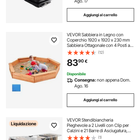
Ago. 17
Aggiungi al carrello
VEVOR Sabbiera in Legno con
Coperchio 1920 x 1920 x 230 mm
Sabbiera Ottagonale con 4 Posti a
Sedere e Fondo, per Cortile
(12)
all'Aperto, Spiaggia, Parco, Regalo
83
90
€
per Ragazzi e Ragazze dai 3 ai 12
Anni
Disponibile
Consegna:
non appena Dom.
Ago. 16
Aggiungi al carrello
VEVOR Stendibiancheria
Liquidazione
Pieghevole a 2 Livelli con Clip per
Calzini e 21 Barre di Asciugatura,
Stendibiancheria in Metallo
(1)