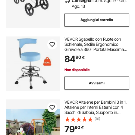
Consegna:
Dom. Ago. 9 - Gio.
Ago. 13
Aggiungi al carrello
VEVOR Sgabello con Ruote con
Schienale, Sedile Ergonomico
Girevole a 360° Portata Massima
226,8 kg, Altezza Regolabile,
84
90
€
Colore Blu, in PU Imbottito, per
Studi Dentistici Saloni di Bellezza e
Cliniche
Non disponibile
Avvisami
VEVOR Altalene per Bambini 3 in 1,
Altalene per Interni Esterni con 4
Sacchi di Sabbia, Supporto in
Metallo Pieghevole, Facile da
(10)
Montare, per Bambini 3 a 6 Anni,
79
90
€
Giovani 6 a 10 Anni, Adolescenti
10+