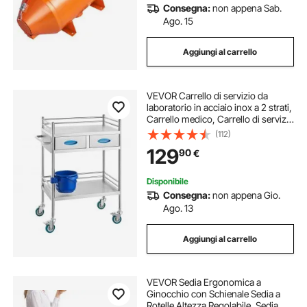
Consegna:
non appena Sab.
Ago. 15
Aggiungi al carrello
VEVOR Carrello di servizio da
laboratorio in acciaio inox a 2 strati,
Carrello medico, Carrello di servizio
dentale con ruote bloccabili e
(112)
secchio, per laboratorio, ospedale,
129
90
€
uso dentale
Disponibile
Consegna:
non appena Gio.
Ago. 13
Aggiungi al carrello
VEVOR Sedia Ergonomica a
Ginocchio con Schienale Sedia a
Rotelle Altezza Regolabile, Sedia