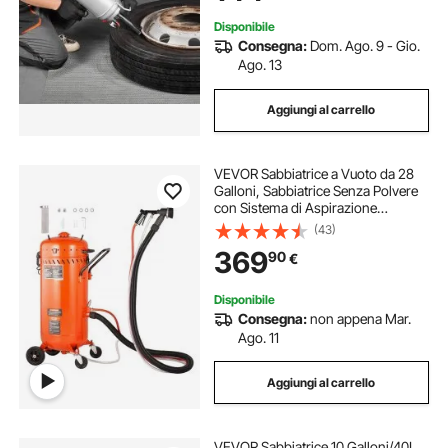
Disponibile
Consegna:
Dom. Ago. 9 - Gio.
Ago. 13
Aggiungi al carrello
VEVOR Sabbiatrice a Vuoto da 28
Galloni, Sabbiatrice Senza Polvere
con Sistema di Aspirazione
Incorporato da 1200 W per il
(43)
Controllo della Polvere e il Riciclo
369
90
€
dell'Abrasivo, Sabbiatrice abrasiva
per Impieghi Pesanti da 60-110 PSI
Disponibile
Consegna:
non appena Mar.
Ago. 11
Aggiungi al carrello
VEVOR Sabbiatrice 10 Galloni/40L