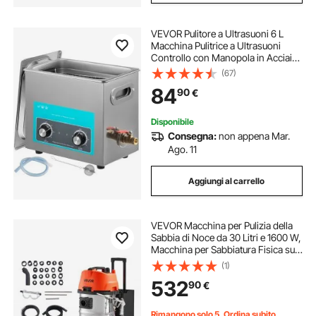
VEVOR Pulitore a Ultrasuoni 6 L
Macchina Pulitrice a Ultrasuoni
Controllo con Manopola in Acciaio
Inossidabile 304, con
(67)
Temporizzatore Riscaldatore per
84
90
€
Gioielli, Orologi, Occhiali, Strumenti
Dentali
Disponibile
Consegna:
non appena Mar.
Ago. 11
Aggiungi al carrello
VEVOR Macchina per Pulizia della
Sabbia di Noce da 30 Litri e 1600 W,
Macchina per Sabbiatura Fisica su
Carrello per la Pulizia del Collettore
(1)
di Aspirazione, Sabbiatrici di Noce
532
90
€
con 23 Adattatori
Rimangono solo 5, Ordina subito