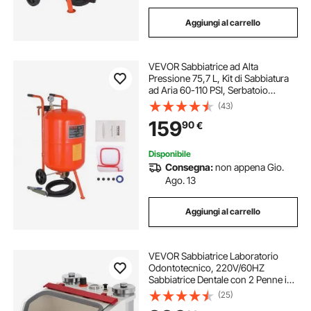
Aggiungi al carrello
VEVOR Sabbiatrice ad Alta
Pressione 75,7 L, Kit di Sabbiatura
ad Aria 60-110 PSI, Serbatoio
Abrasiva Portatile con 4 Ugelli in
(43)
Ceramica Separatore Olio-Acqua
159
90
€
per Rimuovere Vernice, Macchie,
Ruggine
Disponibile
Consegna:
non appena Gio.
Ago. 13
Aggiungi al carrello
VEVOR Sabbiatrice Laboratorio
Odontotecnico, 220V/60HZ
Sabbiatrice Dentale con 2 Penne in
Metallo e Ceramica, Sabbiatrice da
(25)
Banco con LED e Grande Finestra di