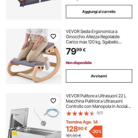
Aggiungi al carrello
VEVOR Sedia Ergonomica a
Ginocchio Altezza Regolabile
Carico max 120 kg, Sgabello
Ergonomico Inginocchiato Struttura
79
99
€
in Legno Sedia per Studio Lavoro
Lettura Meditazione Casa Ufficio,
Grigio
Non disponibile
Avvisami
VEVOR Pulitore a Ultrasuoni 22 L
Macchina Pulitrice a Ultrasuoni
Controllo con Manopola in Acciaio
Inossidabile 304, con
(67)
Temporizzatore Riscaldatore per
Gioielli, Orologi, Occhiali, Strumenti
Termina Ago. 14
Dentali
128
90
€
-
20%
161,90
€