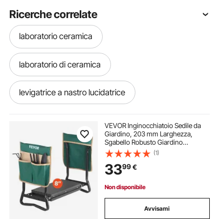
Ricerche correlate
laboratorio ceramica
laboratorio di ceramica
levigatrice a nastro lucidatrice
sabbiatrice per odontotecnici
VEVOR Inginocchiatoio Sedile da
Giardino, 203 mm Larghezza,
Sgabello Robusto Giardino
sabbiatrice psi
sabbiatrice per tutti
Pieghevole con 2 Borse per
(1)
Attrezzi, Allevia Dolore al Ginocchio
33
99
€
alla Schiena, Panca Giardino
Portatile
aspirazione per sabbiatrice
Non disponibile
levigatrice lucidatrice
Avvisami