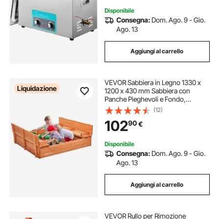
Disponibile
Consegna:
Dom. Ago. 9 - Gio.
Ago. 13
Aggiungi al carrello
VEVOR Sabbiera in Legno 1330 x
Liquidazione
1200 x 430 mm Sabbiera con
Panche Pieghevoli e Fondo,
Sabbiera per Bambini in Legno
(12)
Naturale per Cortile all'aperto,
102
90
€
Spiaggia, per Ragazzi e Ragazze dai
3 ai 12 Anni
Disponibile
Consegna:
Dom. Ago. 9 - Gio.
Ago. 13
Aggiungi al carrello
VEVOR Rullo per Rimozione