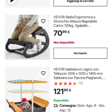
Aggiungi al carrello
VEVOR Sedia Ergonomica a
Ginocchio Altezza Regolabile
Carico 120kg, Sgabello
Ergonomico Inginocchiato Struttura
70
99
€
in Legno per Sollievo di Collo
Schiena Lavoro Lettura Meditazione
Casa Ufficio, Nero
Non disponibile
Avvisami
VEVOR Sabbiera in Legno con
Tettuccio 1200 x 1200 x 1455 mm
Sabbiera con Panche Pieghevoli,
Rivestimento del Fondo, Sabbiera
(12)
per Bambini in Legno per Cortile
121
90
€
all'aperto, Spiaggia, Parco, per 3-12
Anni
Disponibile
Consegna:
Dom. Ago. 9 - Gio.
Ago. 13