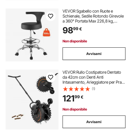
VEVOR Sgabello con Ruote e
Schienale, Sedile Rotondo Girevole
a 360° Portata Max 226,8 kg,
Altezza Regolabile, Ergonomico
98
99
€
Imbottito in Similpelle PU, Colore
Nero, per Studi Dentistici Saloni
Estetici
Non disponibile
Avvisami
VEVOR Rullo Costipatore Dentato
da 42cm con Denti Anti
Intasamento, Arieggiatore per Prati
Resistente Antiruggine, Strumento
(1)
di Aerazione Manuale per Allentare
121
99
€
il Terreno Compatto di Giardini
Aiuole
Non disponibile
Avvisami