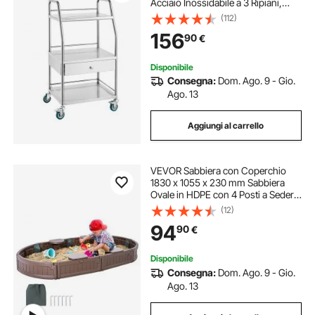
Acciaio Inossidabile a 3 Ripiani,
Carrello Medico Odontoiatrico
(112)
Ruote Bloccabili per Laboratorio,
156
90
€
Ospedale
Disponibile
Consegna:
Dom. Ago. 9 - Gio.
Ago. 13
Aggiungi al carrello
VEVOR Sabbiera con Coperchio
1830 x 1055 x 230 mm Sabbiera
Ovale in HDPE con 4 Posti a Sedere
ad Angolo e Rivestimento del
(12)
Fondo, Sabbiera per Bambini 3-12
94
90
€
Anni, Cortile all'Aperto, Spiaggia,
Marrone
Disponibile
Consegna:
Dom. Ago. 9 - Gio.
Ago. 13