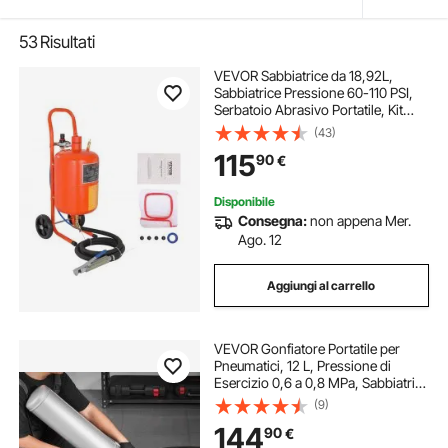
53
Risultati
VEVOR Sabbiatrice da 18,92L,
Sabbiatrice Pressione 60-110 PSI,
Serbatoio Abrasivo Portatile, Kit
Sabbiatura ad Aria 4 Ugelli in
(43)
Ceramica Separatore Olio-Acqua
115
90
€
per Rimozione di Vernice Macchie
Ruggine
Disponibile
Consegna:
non appena Mer.
Ago. 12
Aggiungi al carrello
VEVOR Gonfiatore Portatile per
Pneumatici, 12 L, Pressione di
Esercizio 0,6 a 0,8 MPa, Sabbiatrice
per Pneumatici per Tallone del
(9)
Pneumatico, per Auto, Bici
144
90
€
Elettriche, Camper, ATV, Argento