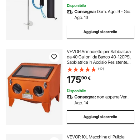
Disponibile
Consegna:
Dom. Ago. 9 - Gio.
Ago. 13
Aggiungi al carrello
VEVOR Armadietto per Sabbiatura
da 40 Galloni da Banco 40-120PSI,
Sabbiatrice in Acciaio Resistente
con Pistola per Sabbiatura e 4 ugelli
(12)
in Ceramica per Rimozione di
175
90
€
Vernice, Macchie e Ruggine
Disponibile
Consegna:
non appena Ven.
Ago. 14
Aggiungi al carrello
VEVOR 10L Macchina di Pulizia