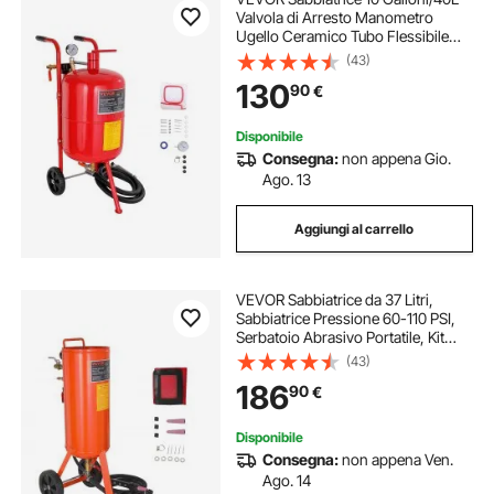
Valvola di Arresto Manometro
Ugello Ceramico Tubo Flessibile
2,5 m, Serbatoio Sabbiatrice
(43)
Pressione Massima 60-110 PSI,
130
90
€
Sabbiatrice per Abrasivi di Grana
60-10
Disponibile
Consegna:
non appena Gio.
Ago. 13
Aggiungi al carrello
VEVOR Sabbiatrice da 37 Litri,
Sabbiatrice Pressione 60-110 PSI,
Serbatoio Abrasivo Portatile, Kit
Sabbiatura ad Aria 2 Ugelli in
(43)
Ceramica Separatore Tubo 2,3m
186
90
€
per Rimozione di Vernice Macchie
Ruggine
Disponibile
Consegna:
non appena Ven.
Ago. 14