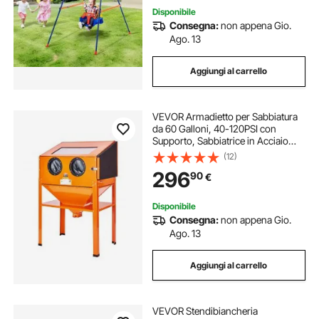
Disponibile
Consegna:
non appena Gio.
Ago. 13
Aggiungi al carrello
VEVOR Armadietto per Sabbiatura
da 60 Galloni, 40-120PSI con
Supporto, Sabbiatrice in Acciaio
Resistente con Pistola per
(12)
Sabbiatura 4 ugelli in Ceramica per
296
90
€
Rimozione di Vernice, Macchie e
Ruggine
Disponibile
Consegna:
non appena Gio.
Ago. 13
Aggiungi al carrello
VEVOR Stendibiancheria