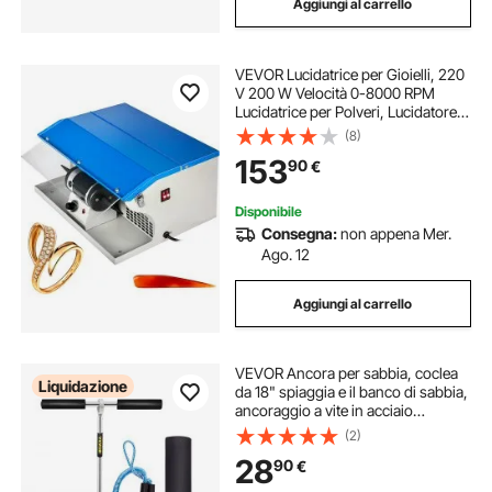
Aggiungi al carrello
VEVOR Lucidatrice per Gioielli, 220
V 200 W Velocità 0-8000 RPM
Lucidatrice per Polveri, Lucidatore
da Banco a Velocità Variabile per
(8)
Gioielli Lucidati, Alluminio, Cromo,
153
90
€
Materiali Dentali Acrilici
Disponibile
Consegna:
non appena Mer.
Ago. 12
Aggiungi al carrello
VEVOR Ancora per sabbia, coclea
Liquidazione
da 18" spiaggia e il banco di sabbia,
ancoraggio a vite in acciaio
inossidabile 316 con maniglia
(2)
rimovibile, corda elastica e borsa
28
90
€
per il trasporto