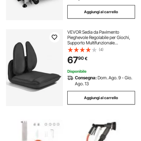
Aggiungi al carrello
VEVOR Sedia da Pavimento
Pieghevole Regolabile per Giochi,
Supporto Multifunzionale
Ergonomico per la Schiena, Colore
(4)
Marrone, Struttura in Metallo con
67
90
€
Schiuma e Tessuto di Lino, per
Lettura Salotto
Disponibile
Consegna:
Dom. Ago. 9 - Gio.
Ago. 13
Aggiungi al carrello