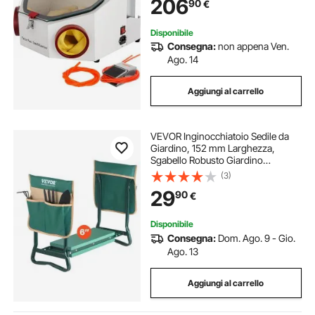
206
90
€
Visualizzazione per Porcellana,
Gioielli
Disponibile
Consegna:
non appena Ven.
Ago. 14
Aggiungi al carrello
VEVOR Inginocchiatoio Sedile da
Giardino, 152 mm Larghezza,
Sgabello Robusto Giardino
Pieghevole con 2 Borse per
(3)
Attrezzi, Allevia Dolore al Ginocchio
29
90
€
alla Schiena, Panca Giardino
Portatile
Disponibile
Consegna:
Dom. Ago. 9 - Gio.
Ago. 13
Aggiungi al carrello