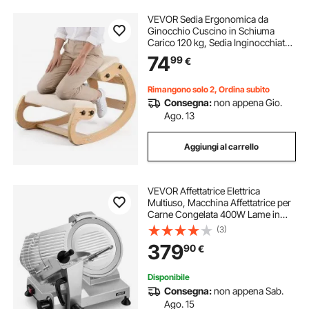
VEVOR Sedia Ergonomica da
Ginocchio Cuscino in Schiuma
Carico 120 kg, Sedia Inginocchiata
per Scrivania Struttura in Legno,
74
99
€
Sgabello Regolabile per Lavoro
Lettura Meditazione da Casa
Ufficio, Beige
Rimangono solo 2, Ordina subito
Consegna:
non appena Gio.
Ago. 13
Aggiungi al carrello
VEVOR Affettatrice Elettrica
Multiuso, Macchina Affettatrice per
Carne Congelata 400W Lame in
Acciaio al Carbonio Rimovibile da
(3)
30 cm con Vassoio di Raccolta,
379
90
€
Spessore di Taglio Regolabile da 0-
15 mm
Disponibile
Consegna:
non appena Sab.
Ago. 15