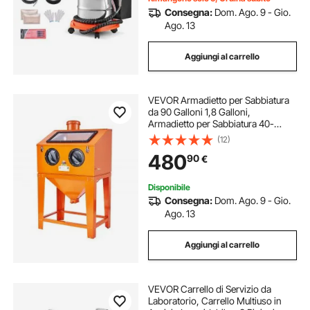
Consegna:
Dom. Ago. 9 - Gio.
Ago. 13
Aggiungi al carrello
VEVOR Armadietto per Sabbiatura
da 90 Galloni 1,8 Galloni,
Armadietto per Sabbiatura 40-
120PSI con Supporto, Pistola per
(12)
Sabbiatura e 4 Ugelli per Vernice,
480
90
€
Rimozione della Ruggine
Disponibile
Consegna:
Dom. Ago. 9 - Gio.
Ago. 13
Aggiungi al carrello
VEVOR Carrello di Servizio da
Laboratorio, Carrello Multiuso in