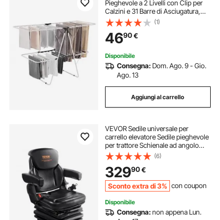
Pieghevole a 2 Livelli con Clip per
Calzini e 31 Barre di Asciugatura,
Stendibiancheria in Metallo
(1)
Regolabile in Altezza, Gruccia
46
90
€
Indipendente e Salvaspazio, Bianco
Disponibile
Consegna:
Dom. Ago. 9 - Gio.
Ago. 13
Aggiungi al carrello
VEVOR Sedile universale per
carrello elevatore Sedile pieghevole
per trattore Schienale ad angolo
regolabile Cintura di sicurezza a
(6)
microinterruttore Braccioli a 3 livelli
329
90
€
per escavatore caricatore
Sconto extra di 3%
con coupon
Disponibile
Consegna:
non appena Lun.