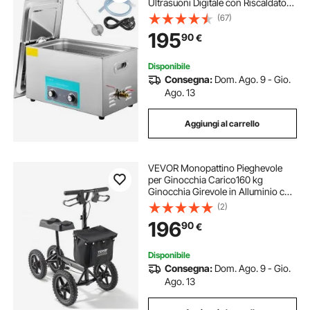
Ultrasuoni Digitale con Riscaldatore
Timer Macchina per la Pulizia di
(67)
Disinfettanti per Carburatori Parti in
195
90
€
Ottone Gioielli Dentali
Disponibile
Consegna:
Dom. Ago. 9 - Gio.
Ago. 13
Aggiungi al carrello
VEVOR Monopattino Pieghevole
per Ginocchia Carico160 kg
Ginocchia Girevole in Alluminio con
Manubrio, Regolabili Altezza, Ruote
(2)
30,48 cm per Tutti Terreni, per
196
90
€
Lesioni alla Caviglia Rotta e al Piede
Disponibile
Consegna:
Dom. Ago. 9 - Gio.
Ago. 13