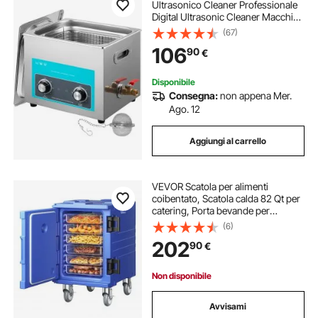
Ultrasonico Cleaner Professionale
Digital Ultrasonic Cleaner Macchina
Sanitizer per Carburatore Parti in
(67)
Ottone Gioielli Dentali Monete
106
90
€
Metalliche
Disponibile
Consegna:
non appena Mer.
Ago. 12
Aggiungi al carrello
VEVOR Scatola per alimenti
coibentato, Scatola calda 82 Qt per
catering, Porta bevande per
alimenti in LLDPE, Scaldavivande a
(6)
caricamento frontale con maniglie
202
90
€
con ruote per ristorante, mensa,
ecc.
Non disponibile
Avvisami