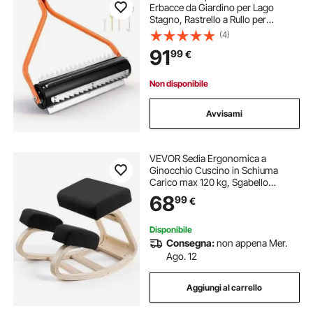
Erbacce da Giardino per Lago
Stagno, Rastrello a Rullo per
Rimozione Erbacce Alghe
(4)
Larghezza 535 mm 6 Denti in
91
99
€
Acciaio Inox Lunghezza Manico 4,3
m per Laghetti Stagni
Non disponibile
Avvisami
VEVOR Sedia Ergonomica a
Ginocchio Cuscino in Schiuma
Carico max 120 kg, Sgabello
Ergonomico Inginocchiato Struttura
68
99
€
in Legno per Sollievo Collo Schiena
Lavoro Lettura Meditazione Casa
Ufficio, Nero
Disponibile
Consegna:
non appena Mer.
Ago. 12
Aggiungi al carrello