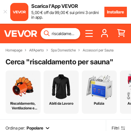
Scarica l'App VEVOR
Installare
5
,00
€
off da
99
,00
€
sui primi 3 ordini
in app.
Homepage
All'Aperto
Spa Domestiche
Accessori per Sauna
Cerca "
riscaldamento per sauna
"
Riscaldamento,
Abiti da Lavoro
Pulizia
A
Ventilazione e
Raffreddamento
Ordina per:
Popolare
Filtri