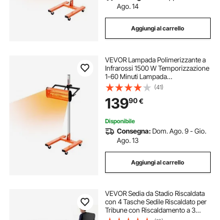
Ago. 14
Aggiungi al carrello
VEVOR Lampada Polimerizzante a
Infrarossi 1500 W Temporizzazione
1-60 Minuti Lampada
Polimerizzante per Auto con
(41)
Riscaldamento Automatico con
139
90
€
Staffa, per Area di Cottura 0,32 ㎡
per Riparazione in Loco
Disponibile
Consegna:
Dom. Ago. 9 - Gio.
Ago. 13
Aggiungi al carrello
VEVOR Sedia da Stadio Riscaldata
con 4 Tasche Sedile Riscaldato per
Tribune con Riscaldamento a 3
Livelli e 6 Modalità di Vibrazione,