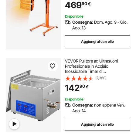
469
90
€
Staffa, per Area di Cottura 0,8 ㎡
per Riparazione in Loco
Disponibile
Consegna:
Dom. Ago. 9 - Gio.
Ago. 13
Aggiungi al carrello
VEVOR Pulitore ad Ultrasuoni
Professionale in Acciaio
Inossidabile Timer di
Riscaldamento Digitale Pulizia di
(7,380)
Gioielli per Uso Domestico
142
90
€
Personale Commerciale 15L
Disponibile
Consegna:
non appena Ven.
Ago. 14
Aggiungi al carrello