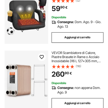
(12)
Cuscino Portatile per Eventi Sportivi
59
90
€
in ​​Campeggio
Disponibile
Consegna:
Dom. Ago. 9 - Gio.
Ago. 13
Aggiungi al carrello
VEVOR Scambiatore di Calore,
Piastre Brasate in Rame o Acciaio
Inossidabile 316 L 127x305 mm,
100 Piastre, per Riscaldamento a
(116)
Pavimento, Riscaldamento Acqua,
260
90
€
Scioglimento Neve,
Raffreddamento Birra
Disponibile
Consegna:
non appena Dom.
Ago. 9
Aggiungi al carrello