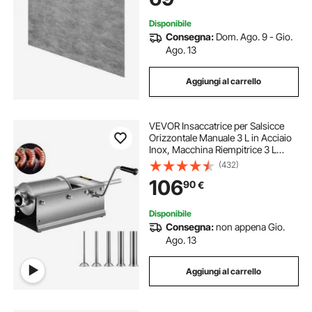
Rinforzata Altezza 50 cm
Disponibile
Consegna:
Dom. Ago. 9 - Gio.
Ago. 13
Aggiungi al carrello
VEVOR Insaccatrice per Salsicce
Orizzontale Manuale 3 L in Acciaio
Inox, Macchina Riempitrice 3 L
Orizzontale per Salsiccia Salumi da
(432)
Tavolo Manuale Uso Commerciale
106
90
€
Casalingo, Riempitore di Salsicce
Disponibile
Consegna:
non appena Gio.
Ago. 13
Aggiungi al carrello