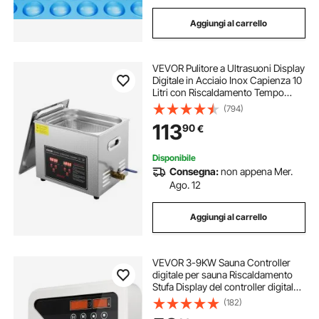
Aggiungi al carrello
VEVOR Pulitore a Ultrasuoni Display
Digitale in Acciaio Inox Capienza 10
Litri con Riscaldamento Tempo
Temperatura Regolabile, Macchina
(794)
Pulitrice a Ultrasuoni per Gioielli
113
90
€
Occhiali Orologi Laboratorio
Disponibile
Consegna:
non appena Mer.
Ago. 12
Aggiungi al carrello
VEVOR 3-9KW Sauna Controller
digitale per sauna Riscaldamento
Stufa Display del controller digitale
per il tempo libero all'aperto
(182)