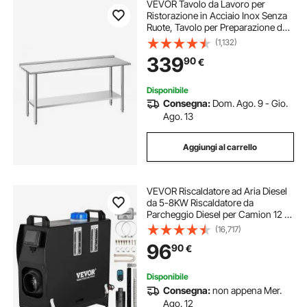
VEVOR Tavolo da Lavoro per
Ristorazione in Acciaio Inox Senza
Ruote, Tavolo per Preparazione da
Cucina 1829 x 610 x 894 mm
(1,132)
Alzatina, Banco Cucina Ripiano
339
90
€
Sotto Portaoggetti 218 kg,
Ristorante, Hotel
Disponibile
Consegna:
Dom. Ago. 9 - Gio.
Ago. 13
Aggiungi al carrello
VEVOR Riscaldatore ad Aria Diesel
da 5-8KW Riscaldatore da
Parcheggio Diesel per Camion 12 V
con Interruttore LCD Riscaldamento
(16,717)
Rapido per Camper, Camion,
96
90
€
Barca, Autobus, Roulotte
Disponibile
Consegna:
non appena Mer.
Ago. 12