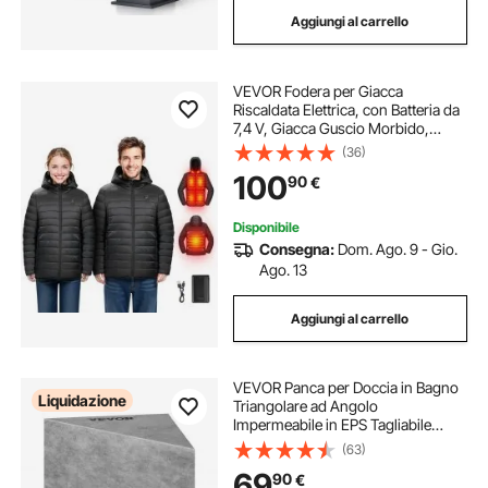
Aggiungi al carrello
VEVOR Fodera per Giacca
Riscaldata Elettrica, con Batteria da
7,4 V, Giacca Guscio Morbido,
Capospalla Antivento con 4 Zone di
(36)
Riscaldamento e 3 Livelli, per
100
90
€
Escursionismo, Nero, Taglia M, per
Donna
Disponibile
Consegna:
Dom. Ago. 9 - Gio.
Ago. 13
Aggiungi al carrello
VEVOR Panca per Doccia in Bagno
Liquidazione
Triangolare ad Angolo
Impermeabile in EPS Tagliabile
Capacità di Carico Max. 200 kg,
(63)
Panca per Doccia Sauna Bagno
69
90
€
Triangolare Struttura in EPS