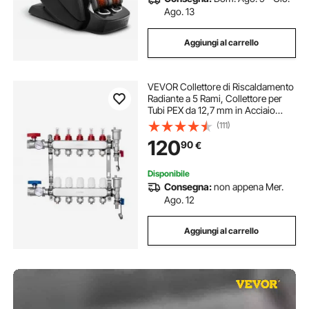
Ago. 13
Aggiungi al carrello
VEVOR Collettore di Riscaldamento
Radiante a 5 Rami, Collettore per
Tubi PEX da 12,7 mm in Acciaio
Inossidabile PEX, con Adattatori da
(111)
12,7 mm, per Pavimento Radiante
120
90
€
Idronico, Kit Collettore PEX
Disponibile
Consegna:
non appena Mer.
Ago. 12
Aggiungi al carrello