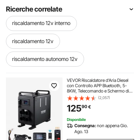
Ricerche correlate
riscaldamento 12v interno
riscaldamento 12v
riscaldamento autonomo 12v
caldaia a gas per riscaldamento
VEVOR Riscaldatore d'Aria Diesel
con Controllo APP Bluetooth, 5-
8KW, Telecomando e Schermo di
caldaia riscaldamento gas
Visualizzazione, Allarme CO,
(2,057)
Riscaldatore Diesel a Riscaldamento
125
90
€
Portatile per Veicoli e Garage 5-
8KW, 12V/24V
riscaldamento per serbatoi
Disponibile
Consegna:
non appena Gio.
scambiatore di calore per riscaldamento
Ago. 13