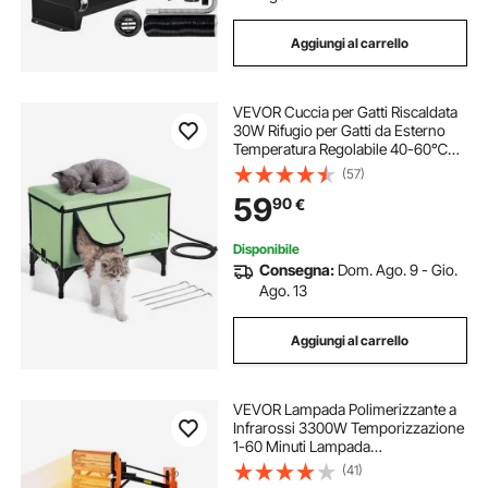
Aggiungi al carrello
VEVOR Cuccia per Gatti Riscaldata
30W Rifugio per Gatti da Esterno
Temperatura Regolabile 40-60℃
Rifugio per Gatti da Esterno in
(57)
Tessuto Oxford 900D con
59
90
€
Cuscinetto Riscaldato 55x67cm,
Taglia Media
Disponibile
Consegna:
Dom. Ago. 9 - Gio.
Ago. 13
Aggiungi al carrello
VEVOR Lampada Polimerizzante a
Infrarossi 3300W Temporizzazione
1-60 Minuti Lampada
Polimerizzante per Auto con
(41)
Riscaldamento Automatico con