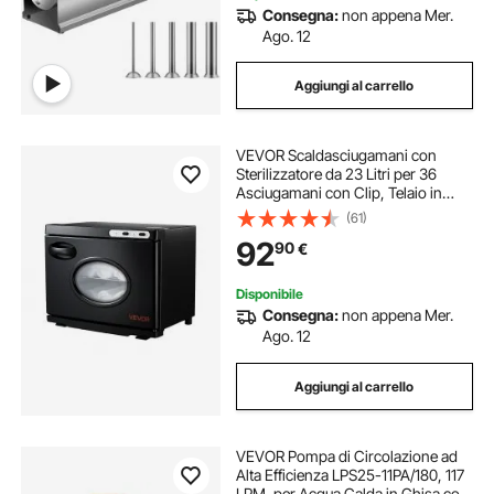
Consegna:
non appena Mer.
Ago. 12
Aggiungi al carrello
VEVOR Scaldasciugamani con
Sterilizzatore da 23 Litri per 36
Asciugamani con Clip, Telaio in
Acciaio Inox e Finestra Trasparente,
(61)
per Spa, Funzione di Riscaldamento
92
90
€
a Vapore, Parrucchiere
Disponibile
Consegna:
non appena Mer.
Ago. 12
Aggiungi al carrello
VEVOR Pompa di Circolazione ad
Alta Efficienza LPS25-11PA/180, 117
LPM, per Acqua Calda in Ghisa con