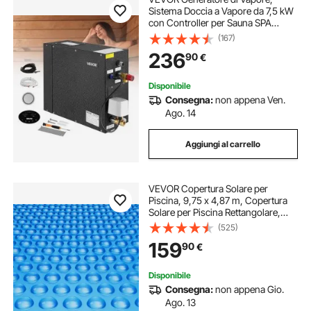
Sistema Doccia a Vapore da 7,5 kW
con Controller per Sauna SPA
Domestica, Kit di Scarico
(167)
Automatico Commerciale,
236
90
€
Funzionamento a Secco e
Sovrapressione, Nero
Disponibile
Consegna:
non appena Ven.
Ago. 14
Aggiungi al carrello
VEVOR Copertura Solare per
Piscina, 9,75 x 4,87 m, Copertura
Solare per Piscina Rettangolare,
Spessore 0,4 mm, Protezione per
(525)
Piscina per Piscina Interrata Fuori
159
90
€
Terra, per Riscaldamento Acqua,
Blu
Disponibile
Consegna:
non appena Gio.
Ago. 13