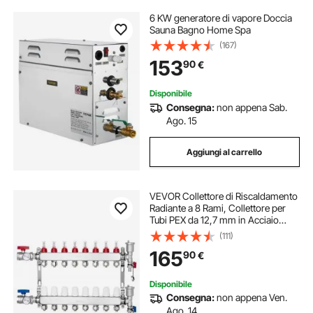
6 KW generatore di vapore Doccia
Sauna Bagno Home Spa
(167)
153
90
€
Disponibile
Consegna:
non appena Sab.
Ago. 15
Aggiungi al carrello
VEVOR Collettore di Riscaldamento
Radiante a 8 Rami, Collettore per
Tubi PEX da 12,7 mm in Acciaio
Inossidabile PEX, con Adattatori da
(111)
12,7 mm, per Pavimento Radiante
165
90
€
Idronico, Kit Collettore PEX
Disponibile
Consegna:
non appena Ven.
Ago. 14