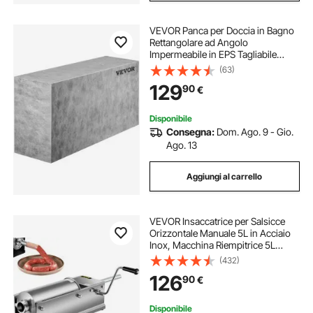
VEVOR Panca per Doccia in Bagno
Rettangolare ad Angolo
Impermeabile in EPS Tagliabile
Capacità di Carico Max. 200 kg,
(63)
Panca per Doccia Sauna in Bagno
129
90
€
Rettangolare in EPS Rinforzata 50 x
29 x 97 cm
Disponibile
Consegna:
Dom. Ago. 9 - Gio.
Ago. 13
Aggiungi al carrello
VEVOR Insaccatrice per Salsicce
Orizzontale Manuale 5L in Acciaio
Inox, Macchina Riempitrice 5L
Orizzontale per Salsiccia Salumi da
(432)
Tavolo Manuale Uso Commerciale
126
90
€
Casalingo, Riempitrice di Salsicce
Disponibile