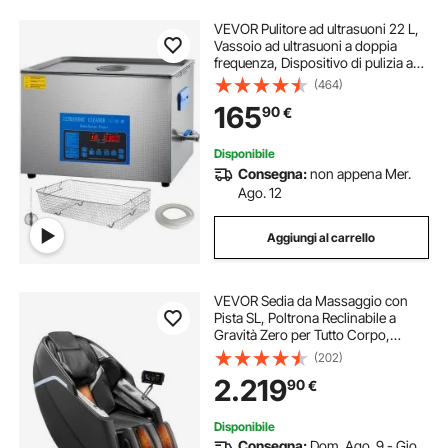
VEVOR Pulitore ad ultrasuoni 22 L,
Vassoio ad ultrasuoni a doppia
frequenza, Dispositivo di pulizia ad
ultrasuoni in acciaio inossidabile,
(464)
con riscaldamento e timer, per
165
90
€
gioielli, occhiali
Disponibile
Consegna:
non appena Mer.
Ago. 12
Aggiungi al carrello
VEVOR Sedia da Massaggio con
Pista SL, Poltrona Reclinabile a
Gravità Zero per Tutto Corpo,
Modalità Allungamento Yoga,
(202)
Poltrona Massaggiante 3D/4D con
2.219
90
€
Voce AI, Riscaldamento, 36 Airbag,
Schermo TFT
Disponibile
Consegna:
Dom. Ago. 9 - Gio.