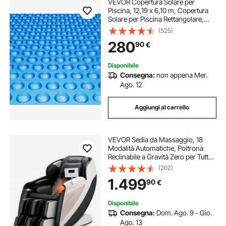
VEVOR Copertura Solare per
Piscina, 12,19 x 6,10 m, Copertura
Solare per Piscina Rettangolare,
Spessore 0,4 mm, Protezione per
(525)
Piscina per Piscina Interrata Fuori
280
90
€
Terra, per Riscaldamento Acqua,
Blu
Disponibile
Consegna:
non appena Mer.
Ago. 12
Aggiungi al carrello
VEVOR Sedia da Massaggio, 18
Modalità Automatiche, Poltrona
Reclinabile a Gravità Zero per Tutto
Corpo con Pista SL, Poltrona
(202)
Reclinabile con Massaggio 3D e
1.499
90
€
Riscaldamento, Rullo per Piedi,
Schermo LCD
Disponibile
Consegna:
Dom. Ago. 9 - Gio.
Ago. 13