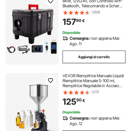
8KW, 12V/24V, con Controllo APP
Bluetooth, Telecomando e Schermo
di Visualizzazione, Allarme CO,
(359)
Riscaldatore Diesel Portatile a
157
90
€
Riscaldamento per Veicoli e Garage
Disponibile
Consegna:
non appena Mar.
Ago. 11
Aggiungi al carrello
VEVOR Riempitrice Manuale Liquidi
Riempitrice Manuale 5-100 ml,
Riempitrice Regolabile in Acciaio
Inossidabile con Tramoggia per
(217)
Latte, Acqua, Succo, Olio
125
90
€
Essenziale, Shampoo, Miele,
Crema Cosmetica
Disponibile
Consegna:
non appena Mer.
Ago. 12