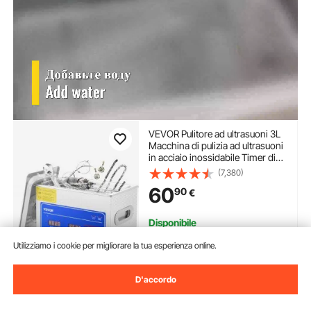
VEVOR Pulitore ad ultrasuoni 3L
Macchina di pulizia ad ultrasuoni
in acciaio inossidabile Timer di
riscaldamento digitale Pulizia
(7,380)
gioielli per uso domestico
60
90
€
personale commerciale
Disponibile
Consegna:
non appena Mer.
Utilizziamo i cookie per migliorare la tua esperienza online.
Ago. 12
D'accordo
Aggiungi al carrello