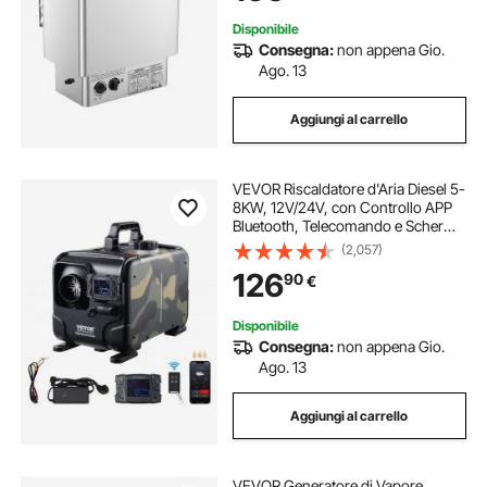
m³ Acciaio Inox
Disponibile
Consegna:
non appena Gio.
Ago. 13
Aggiungi al carrello
VEVOR Riscaldatore d'Aria Diesel 5-
8KW, 12V/24V, con Controllo APP
Bluetooth, Telecomando e Schermo
di Visualizzazione, Allarme CO,
(2,057)
Riscaldatore Diesel a Riscaldamento
126
90
€
Portatile per Veicoli e Garage
Disponibile
Consegna:
non appena Gio.
Ago. 13
Aggiungi al carrello
VEVOR Generatore di Vapore,