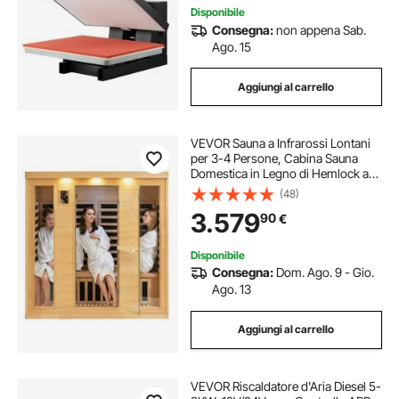
Disponibile
Consegna:
non appena Sab.
Ago. 15
Aggiungi al carrello
VEVOR Sauna a Infrarossi Lontani
per 3-4 Persone, Cabina Sauna
Domestica in Legno di Hemlock a
Infrarossi a Basso EMF, 2580W,
(48)
con Porta in Vetro Temperato,
3.579
90
€
Bluetooth, Luci per Cromoterapia
Disponibile
Consegna:
Dom. Ago. 9 - Gio.
Ago. 13
Aggiungi al carrello
VEVOR Riscaldatore d'Aria Diesel 5-