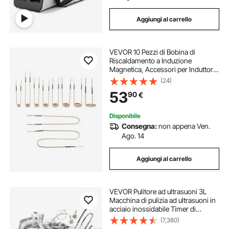
Aggiungi al carrello
VEVOR 10 Pezzi di Bobina di
Riscaldamento a Induzione
Magnetica, Accessori per Induttori
di Calore, per la Rimozione di
(24)
Bulloni e Dadi Arrugginiti, 10 Bobine,
53
90
€
1 a Forma di U, 1 a Forma Libera
Disponibile
Consegna:
non appena Ven.
Ago. 14
Aggiungi al carrello
VEVOR Pulitore ad ultrasuoni 3L
Macchina di pulizia ad ultrasuoni in
acciaio inossidabile Timer di
riscaldamento digitale Pulizia gioielli
(7,380)
per uso domestico personale