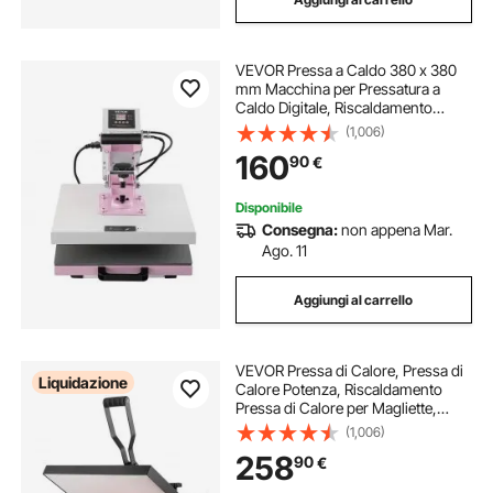
VEVOR Pressa a Caldo 380 x 380
mm Macchina per Pressatura a
Caldo Digitale, Riscaldamento
Rapido Uniforme, Cotone Isolante a
(1,006)
2 Strati, Macchina per
160
90
€
Trasferimento Termico per
Magliette/Cuscini, Rosa
Disponibile
Consegna:
non appena Mar.
Ago. 11
Aggiungi al carrello
VEVOR Pressa di Calore, Pressa di
Liquidazione
Calore Potenza, Riscaldamento
Pressa di Calore per Magliette,
Stampante Digitale Sublimazione
(1,006)
Industriale per Vinile Trasferimento
258
90
€
Termico, Nero,406 x 510 mm,
1700W