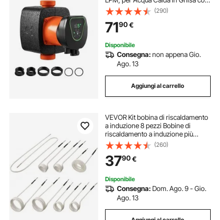
Prevalenza Massima di 11 M,
(290)
Attacco Filettato, per Impianto di
71
90
€
Riscaldamento
Disponibile
Consegna:
non appena Gio.
Ago. 13
Aggiungi al carrello
VEVOR Kit bobina di riscaldamento
a induzione 8 pezzi Bobine di
riscaldamento a induzione più
utilizzate con lunghezze variabili,
(260)
strumento di riscaldamento a
37
90
€
induzione resistente al calore
Disponibile
Consegna:
Dom. Ago. 9 - Gio.
Ago. 13
Aggiungi al carrello