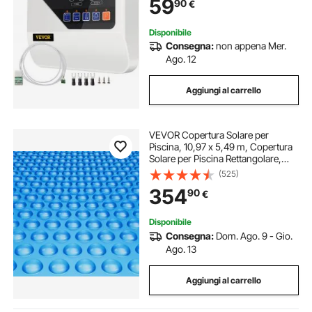
59
90
€
Disponibile
Consegna:
non appena Mer.
Ago. 12
Aggiungi al carrello
VEVOR Copertura Solare per
Piscina, 10,97 x 5,49 m, Copertura
Solare per Piscina Rettangolare,
Spessore 0,4 mm, Protezione per
(525)
Piscina per Piscina Interrata Fuori
354
90
€
Terra, per Riscaldamento Acqua,
Blu
Disponibile
Consegna:
Dom. Ago. 9 - Gio.
Ago. 13
Aggiungi al carrello