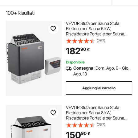
100+
Risultati
VEVOR Stufa per Sauna Stufa
Elettrica per Sauna 6 kW,
Riscaldatore Portatile per Sauna
Interno/Esterno 400 V 3 N con
(257)
Timer da 3 Ore con Regolatore
182
90
€
Digitale Uso Domestico 5-9 m³ Spa
Commerciale Hotel
Disponibile
Consegna:
Dom. Ago. 9 - Gio.
Ago. 13
Aggiungi al carrello
VEVOR Stufa per Sauna Stufa
Elettrica per Sauna 8 kW,
Riscaldatore Portatile per Sauna
Interno/Esterno 400 V 3 N con
(257)
Timer da 3 Ore Controllo Integrato
150
90
€
Uso Domestico Commerciale 8-12