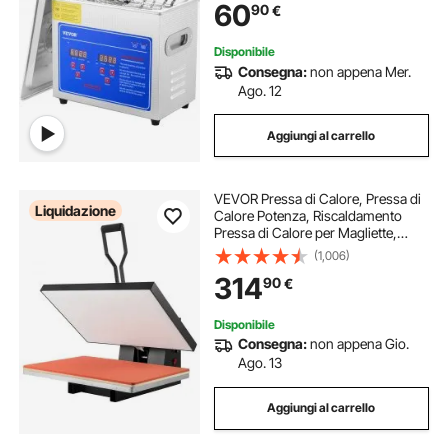
60
90
€
commerciale
Disponibile
Consegna:
non appena Mer.
Ago. 12
Aggiungi al carrello
VEVOR Pressa di Calore, Pressa di
Liquidazione
Calore Potenza, Riscaldamento
Pressa di Calore per Magliette,
Stampante Digitale Sublimazione
(1,006)
Industriale per Vinile Trasferimento
314
90
€
Termico, Nero,400 x 600 mm,
1700W
Disponibile
Consegna:
non appena Gio.
Ago. 13
Aggiungi al carrello