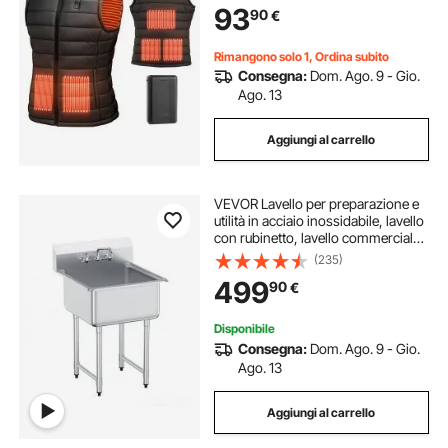
93
90
€
Campeggio, Pesca, Sci, Taglia XL
Rimangono solo 1, Ordina subito
Consegna:
Dom. Ago. 9 - Gio.
Ago. 13
Aggiungi al carrello
VEVOR Lavello per preparazione e
utilità in acciaio inossidabile, lavello
con rubinetto, lavello commerciale
a vasca singola da 27"x41" per
(235)
garage, ristorante, cucina,
499
90
€
lavanderia
Disponibile
Consegna:
Dom. Ago. 9 - Gio.
Ago. 13
Aggiungi al carrello