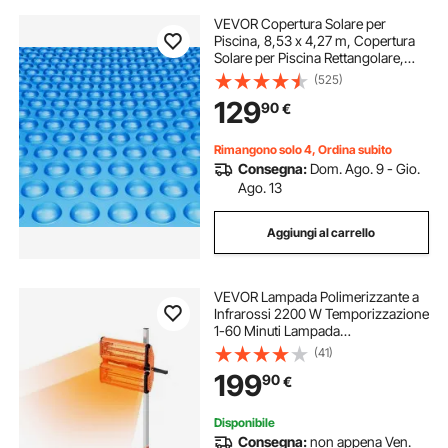
VEVOR Copertura Solare per
Piscina, 8,53 x 4,27 m, Copertura
Solare per Piscina Rettangolare,
Spessore 0,4 mm, Protezione per
(525)
Piscina per Piscina Interrata Fuori
129
90
€
Terra, per Riscaldamento Acqua,
Blu
Rimangono solo 4, Ordina subito
Consegna:
Dom. Ago. 9 - Gio.
Ago. 13
Aggiungi al carrello
VEVOR Lampada Polimerizzante a
Infrarossi 2200 W Temporizzazione
1-60 Minuti Lampada
Polimerizzante per Auto con
(41)
Riscaldamento Automatico con
199
90
€
Staffa, per Area di Cottura 0,48 ㎡
per Riparazione in Loco
Disponibile
Consegna:
non appena Ven.