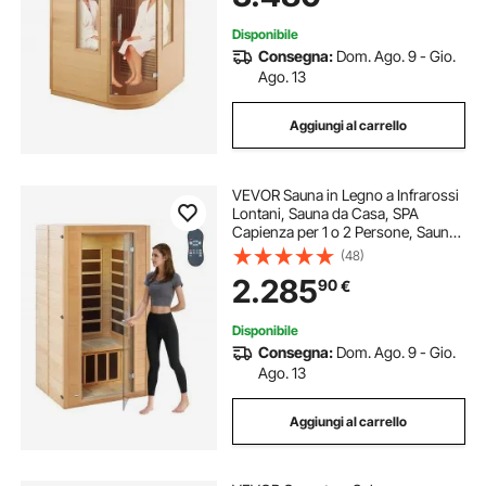
Disponibile
Consegna:
Dom. Ago. 9 - Gio.
Ago. 13
Aggiungi al carrello
VEVOR Sauna in Legno a Infrarossi
Lontani, Sauna da Casa, SPA
Capienza per 1 o 2 Persone, Sauna
in Legno di Cicuta a Infrarossi
(48)
Lontani a Basso EMF Porta in Vetro
2.285
90
€
Temperato, Altoparlanti Bluetooth
Disponibile
Consegna:
Dom. Ago. 9 - Gio.
Ago. 13
Aggiungi al carrello