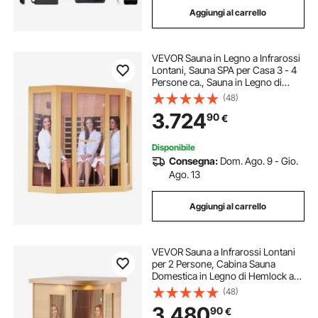
Aggiungi al carrello
tubo per riscaldamento
VEVOR Sauna in Legno a Infrarossi
impianto riscaldamento a pavimento
Lontani, Sauna SPA per Casa 3 - 4
Persone ca., Sauna in Legno di
Cicuta a Infrarossi Lontani a Basso
(48)
piastre di riscaldamento
EMF Porta in Vetro Temperato
3.724
90
€
Altoparlanti Bluetooth 2470W
collettori riscaldamento a pavimento
Disponibile
Consegna:
Dom. Ago. 9 - Gio.
Ago. 13
tubo riscaldamento coibentato
Aggiungi al carrello
pressa di riscaldamento
VEVOR Sauna a Infrarossi Lontani
collettore di riscaldamento a pavimento
per 2 Persone, Cabina Sauna
Domestica in Legno di Hemlock a
Infrarossi a Basso EMF con Porta in
(48)
Vetro Temperato, Altoparlanti
tubo coibentato per riscaldamento
3.480
90
€
Bluetooth, Lampada LED, 2000W