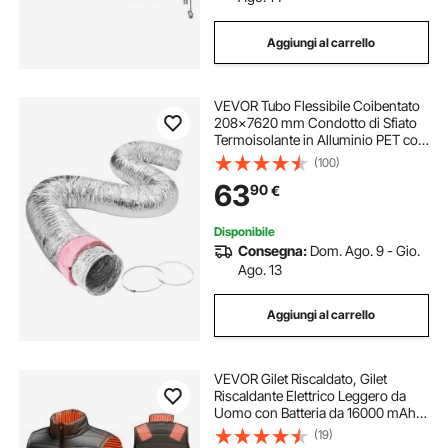
Aggiungi al carrello
VEVOR Tubo Flessibile Coibentato
208x7620 mm Condotto di Sfiato
Termoisolante in Alluminio PET con
2 Fascette Stringitubo Protezione a
(100)
Tre Strati per Ventilazione,
63
90
€
Riscaldamento, Raffreddamento, R-
6.0
Disponibile
Consegna:
Dom. Ago. 9 - Gio.
Ago. 13
Aggiungi al carrello
VEVOR Gilet Riscaldato, Gilet
Riscaldante Elettrico Leggero da
Uomo con Batteria da 16000 mAh,
8 Zone di Riscaldamento, con 3
(19)
Livelli, per Escursionismo,