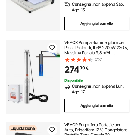
Consegna:
non appena Sab.
Ago. 15
Aggiungi al carrello
VEVOR Pompa Sommergibile per
Pozzi Profondi, IP68 2200W 230 V,
Massima Portata 9,8 m³/h
Prevalenza 144m, Cavo Elettrico
(707)
19,4 m, Scatola Controllo Acciaio
274
90
€
Inox Irrigazione Industriale Uso
Domestico
Disponibile
Consegna:
non appena Lun.
Ago. 17
Aggiungi al carrello
VEVOR Frigorifero Portatile per
Liquidazione
Auto, Frigorifero 12 V, Congelatore
Portatile Zona Singola 60 L,