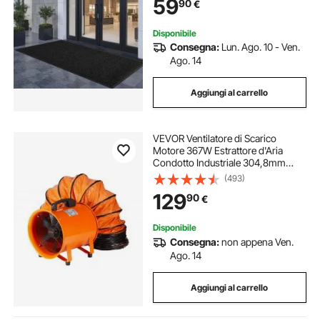
59
90
€
Corridoio, Balcone, Grigio
Disponibile
Consegna:
Lun. Ago. 10 - Ven.
Ago. 14
Aggiungi al carrello
VEVOR Ventilatore di Scarico
Motore 367W Estrattore d'Aria
Condotto Industriale 304,8mm
Tubo di Scarico 5m Volume d'Aria
(493)
2574CFM Ventilatore di Scarico per
129
90
€
Estrarre Fumo Velocità 2800
giri/min
Disponibile
Consegna:
non appena Ven.
Ago. 14
Aggiungi al carrello