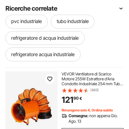
Ricerche correlate
pvc industriale
tubo industriale
refrigeratore d acqua industriale
refrigeratore acqua industriale
piastra industriale
acqua industriale
VEVOR Ventilatore di Scarico
Motore 255W Estrattore d'Aria
Condotto Industriale 254 mm Tubo
mobili industriali
attrezzature industriale
di Scarico Volume d'Aria 1720 CFM
(493)
Ventilatore di Scarico per Estrarre
121
90
€
Fumo Velocità 2830 giri/min
scatole industriali
Rimangono solo 4, Ordina subito
Consegna:
non appena Gio.
vasca a ultrasuoni industriale
Ago. 13