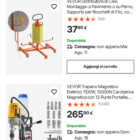
VEVOR Distributore di Cavi,
Montaggio a Pavimento o su Perno,
Supporto per Rocchetti di Filo, con
Maniglia in Metallo per Trasporto di
(93)
Cavi, Occhiello Girevole, per Uso
37
90
€
Elettrico, Industriale
Disponibile
Consegna:
non appena Mar.
Ago. 11
Aggiungi al carrello
VEVOR Trapano Magnetico
Elettrico 1100W, 12000N Carotatrice
Magnetica con 12 Punte Portatile,
Trapano Industriale
(1,545)
Elettromagnetico con Massima
265
90
€
Foratura 40 mm e Profondità 150
mm per Uso Industriale
Disponibile
Consegna:
non appena Dom.
Ago. 16