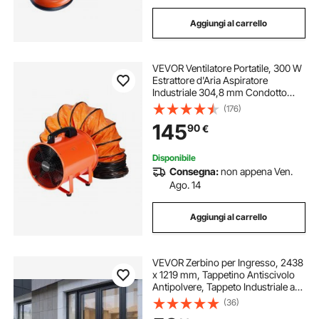
Aggiungi al carrello
VEVOR Ventilatore Portatile, 300 W
Estrattore d'Aria Aspiratore
Industriale 304,8 mm Condotto
Tubo Flessibile da 10 m Volume
(176)
d'Aria 2574 CFM (4373 m3/h) 2
145
90
€
Marce per Aspirare Polvere Fumo
79 dB IP44
Disponibile
Consegna:
non appena Ven.
Ago. 14
Aggiungi al carrello
VEVOR Zerbino per Ingresso, 2438
x 1219 mm, Tappetino Antiscivolo
Antipolvere, Tappeto Industriale a
Righe con Supporto, Tappeto
(36)
d'Ingresso Lavabile Resistente per