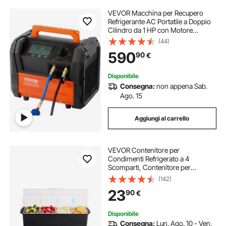
VEVOR Macchina per Recupero
Refrigerante AC Portatile a Doppio
Cilindro da 1 HP con Motore
Brushless da 3000 Giri/min,
(44)
Strumento per Riciclaggio del
590
90
€
Refrigerante Freon per Autoveicoli
HVAC Domestico
Disponibile
Consegna:
non appena Sab.
Ago. 15
Aggiungi al carrello
VEVOR Contenitore per
Condimenti Refrigerato a 4
Scomparti, Contenitore per
Condimenti Raffreddato a Ghiaccio,
(142)
Vassoio per Guarnizioni Refrigerato
23
90
€
con Coperchio, per Forniture per
Casa e Ristorante
Disponibile
Consegna:
Lun. Ago. 10 - Ven.