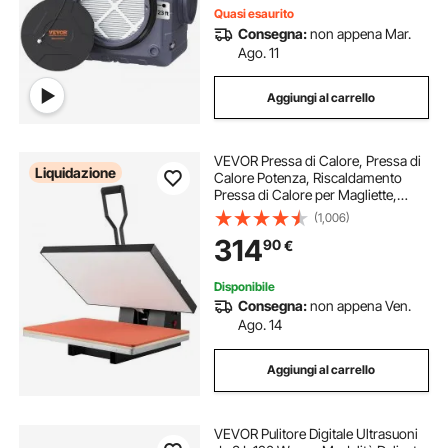
Quasi esaurito
Consegna:
non appena Mar.
Ago. 11
Aggiungi al carrello
VEVOR Pressa di Calore, Pressa di
Liquidazione
Calore Potenza, Riscaldamento
Pressa di Calore per Magliette,
Stampante Digitale Sublimazione
(1,006)
Industriale per Vinile Trasferimento
314
90
€
Termico, Nero,400 x 600 mm,
1700W
Disponibile
Consegna:
non appena Ven.
Ago. 14
Aggiungi al carrello
VEVOR Pulitore Digitale Ultrasuoni