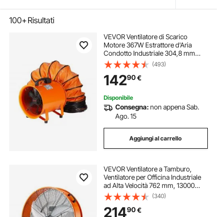
100+
Risultati
VEVOR Ventilatore di Scarico
Motore 367W Estrattore d'Aria
Condotto Industriale 304,8 mm
Tubo di Scarico Volume d'Aria 2574
(493)
CFM Ventilatore di Scarico per
142
90
€
Estrarre Fumo Velocità 2800
giri/min
Disponibile
Consegna:
non appena Sab.
Ago. 15
Aggiungi al carrello
VEVOR Ventilatore a Tamburo,
Ventilatore per Officina Industriale
ad Alta Velocità 762 mm, 13000
CFM 3 Velocità con Inclinazione
(340)
Regolabile a 360°, Ventilatore
214
90
€
Industriale per Uso Commerciale