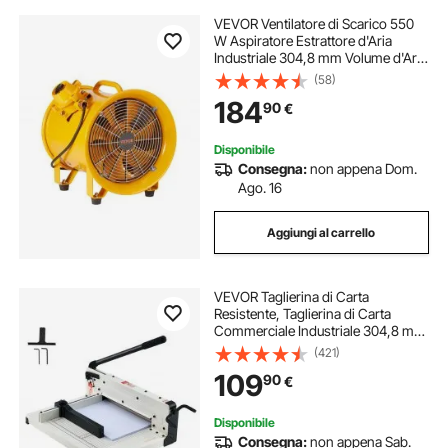
VEVOR Ventilatore di Scarico 550
W Aspiratore Estrattore d'Aria
Industriale 304,8 mm Volume d'Aria
4247 m3/h Cavo di Alimentazione 3
(58)
m Ventilatore Portatile per Aspirare
184
90
€
Polvere Fumo Impermeabile IP44
Disponibile
Consegna:
non appena Dom.
Ago. 16
Aggiungi al carrello
VEVOR Taglierina di Carta
Resistente, Taglierina di Carta
Commerciale Industriale 304,8 mm
per Carta A4, Capacità di 400 Fogli,
(421)
Costruzione in Acciaio Solido,
109
90
€
Taglierina di Carta Impilabile Bianco
Disponibile
Consegna:
non appena Sab.