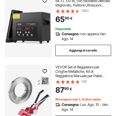
da 3 L 120 W, con Modalità Delicata
Migliorato, Pulitore Ultrasuoni
Industriale da 40 kHz con
(382)
Riscaldatore e Timer per
65
90
€
Contenitori, Gioielli 265 x 165 x 240
mm
Disponibile
Consegna:
non appena Ven.
Ago. 14
Aggiungi al carrello
VEVOR Set di Reggiatura per
Cinghie Metalliche, Kit di
Reggiatrice Manuale per Pallet
Resistente, Reggetta in Acciaio da
(30)
30,5 m, 100 Sigilli Metallici, per
87
90
€
Magazzino Trasporto Imballaggio
Industriale
Rimangono solo 1, Ordina subito
Consegna:
Lun. Ago. 10 - Ven.
Ago. 14