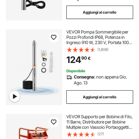
Aggiungi al carrello
VEVOR Pompa Sommergibile per
Pozzi Profondi IP68, Potenza in
Ingreso 910 W, 230 V, Portata 100
L/min, Prevalenza 53 m, con Cavo
(1,808)
da 20 m, Pompa per Acqua in
124
90
€
Acciaio Inox per Irrigazione
Industriale
Disponibile
Consegna:
non appena Gio.
Ago. 13
Aggiungi al carrello
VEVOR Supporto per Bobine di Filo,
11 Barre, Distributore per Bobine
Multiple con Vassoio Portaoggetti
per l'Archiviazione dei Cavi, Uso
(27)
Elettrico, Industriale e al Dettaglio,