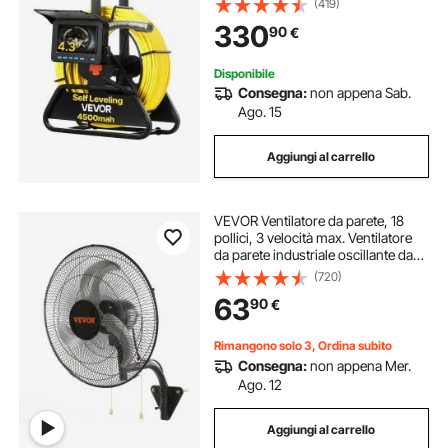
(419)
IP68 con 12 LED e Scheda da 16 GB
330
90
€
per Tubi di Condotta Fognaria
Disponibile
Consegna:
non appena Sab.
Ago. 15
Aggiungi al carrello
VEVOR Ventilatore da parete, 18
pollici, 3 velocità max. Ventilatore
da parete industriale oscillante da
4.000 CFM, commerciale o
(720)
residenziale per magazzino, serra,
63
90
€
officina, patio, cantina, nero,
certificato ETL
Rimangono solo 3, Ordina subito
Consegna:
non appena Mer.
Ago. 12
Aggiungi al carrello