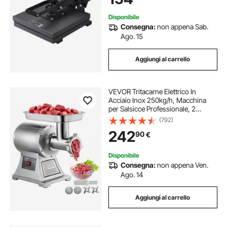
Nero
Disponibile
Consegna:
non appena Sab.
Ago. 15
Aggiungi al carrello
VEVOR Tritacarne Elettrico In
Acciaio Inox 250kg/h, Macchina
per Salsicce Professionale, 2
Piastre di Macinazione, Meat
(792)
Grinder 1100W per Casa o Uso
242
90
€
Industriale
Disponibile
Consegna:
non appena Ven.
Ago. 14
Aggiungi al carrello