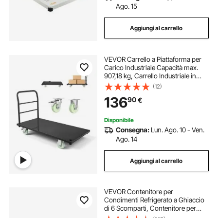
Ago. 15
Aggiungi al carrello
VEVOR Carrello a Piattaforma per
Carico Industriale Capacità max.
907,18 kg, Carrello Industriale in
Acciaio con Ruote Girevoli e
(12)
Maniglia, Pianale a Spinta Manuale
136
90
€
per Trasporto Merci Pacchi
Disponibile
Consegna:
Lun. Ago. 10 - Ven.
Ago. 14
Aggiungi al carrello
VEVOR Contenitore per
Condimenti Refrigerato a Ghiaccio
di 6 Scomparti, Contenitore per
Condimenti da Cucina Vassoio per