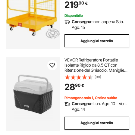
219
90
€
92x92 cm Griglia di Protezione con
Serrature
Disponibile
Consegna:
non appena Sab.
Ago. 15
Aggiungi al carrello
VEVOR Refrigeratore Portatile
Isolante Rigido da 8,5 QT con
Ritenzione del Ghiaccio, Maniglie
Resistenti Portabicchieri,
(88)
Refrigeratore Portatile Isolato per
28
90
€
Picnic Campeggio Viaggio Feste
Rimangono solo 1, Ordina subito
Consegna:
Lun. Ago. 10 - Ven.
Ago. 14
Aggiungi al carrello