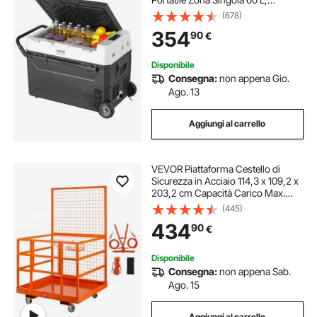
Temperatura Regolabile - 20 ~ 20
(678)
℃, Refrigeratore a Compressore
354
90
€
per Casa, Esterno, Camper, Auto
Disponibile
Consegna:
non appena Gio.
Ago. 13
Aggiungi al carrello
VEVOR Piattaforma Cestello di
Sicurezza in Acciaio 114,3 x 109,2 x
203,2 cm Capacità Carico Max.
635kg, Cesta per Muletto con
(445)
Piattaforma di Lavoro Portapersone
434
90
€
Uso Industriale in Acciaio con Ruote
Disponibile
Consegna:
non appena Sab.
Ago. 15
Aggiungi al carrello