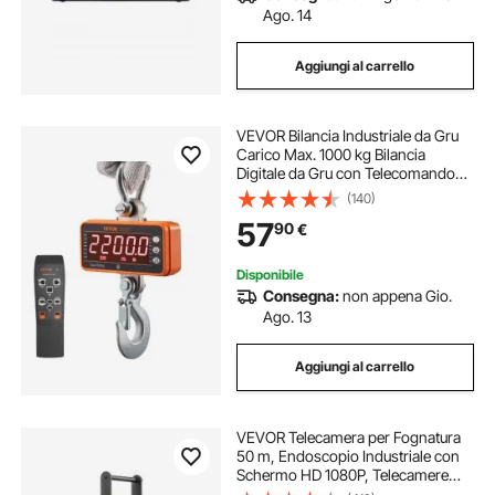
Ago. 14
Aggiungi al carrello
VEVOR Bilancia Industriale da Gru
Carico Max. 1000 kg Bilancia
Digitale da Gru con Telecomando
Alloggiamento in Alluminio Fuso
(140)
Display a LED ad Alta Precisione,
57
90
€
Bilancia Digitale per Carichi Pesanti
Disponibile
Consegna:
non appena Gio.
Ago. 13
Aggiungi al carrello
VEVOR Telecamera per Fognatura
50 m, Endoscopio Industriale con
Schermo HD 1080P, Telecamere
Idrauliche a Serpente Impermeabili