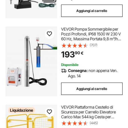
Aggiungi al carrello
VEVOR Pompa Sommergibile per
Pozzi Profondi, IP68 1500 W 230 V
60 Hz, Massima Portata 9,8 m³/h
Prevalenza 108 m, Cavo 19,4 m
(707)
Scatola Controllo, Acciaio Inox per
193
90
€
Irrigazione Industriale Uso
Domestico
Disponibile
Consegna:
non appena Ven.
Ago. 14
Aggiungi al carrello
VEVOR Piattaforma Cestello di
Liquidazione
Sicurezza per Carrello Elevatore
Carico Max 544 kg Cesta per
Muletto con Piattaforma di Lavoro
(445)
Portapersone Uso Industriale