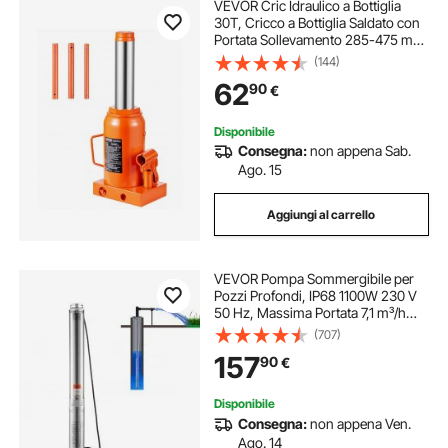
VEVOR Cric Idraulico a Bottiglia
30T, Cricco a Bottiglia Saldato con
Portata Sollevamento 285-475 mm
e Maniglia Lunga a 3 Sezioni, Cric
(144)
per Pick-Up, Camper, Riparazioni
62
90
€
Auto, Ingegneria Industriale
Disponibile
Consegna:
non appena Sab.
Ago. 15
Aggiungi al carrello
VEVOR Pompa Sommergibile per
Pozzi Profondi, IP68 1100W 230 V
50 Hz, Massima Portata 7,1 m³/h
Prevalenza 105 m, Cavo Elettrico
(707)
19,4 m, Pompa Acciaio Inox per
157
90
€
Irrigazione Industriale Uso
Domestico
Disponibile
Consegna:
non appena Ven.
Ago. 14