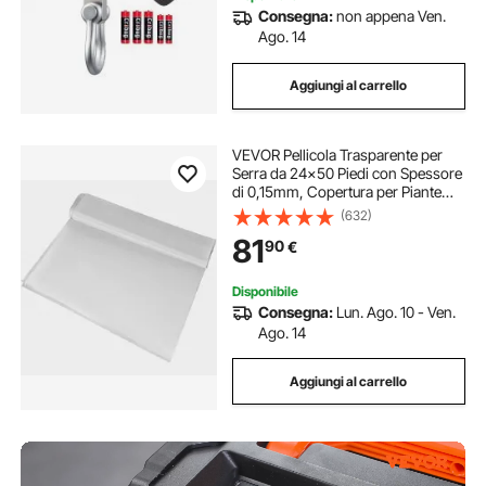
Consegna:
non appena Ven.
Ago. 14
Aggiungi al carrello
VEVOR Pellicola Trasparente per
Serra da 24x50 Piedi con Spessore
di 0,15mm, Copertura per Piante
Serra da Giardinaggio in Polietilene,
(632)
contro Raggi UV per progetti
81
90
€
Industriali, Residenziali Agricoli
Disponibile
Consegna:
Lun. Ago. 10 - Ven.
Ago. 14
Aggiungi al carrello