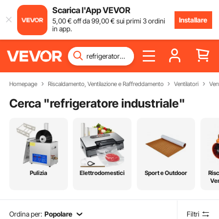
Scarica l'App VEVOR
Installare
5
,00
€
off da
99
,00
€
sui primi 3 ordini
in app.
Homepage
Riscaldamento, Ventilazione e Raffreddamento
Ventilatori
Vent
Cerca "
refrigeratore industriale
"
Pulizia
Elettrodomestici
Sport e Outdoor
Ris
Ven
Raf
Ordina per:
Popolare
Filtri