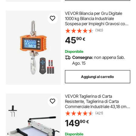
VEVOR Bilancia per Gru Digitale
1000 kg Bilancia Industriale
Sospesa per Impieghi Gravosi con
Telecomando, Cassa in Alluminio
(140)
Pressofuso e Schermo LCD, Alta
45
90
€
Precisione per Edilizia, Caccia,
Arancione
Disponibile
Consegna:
non appena Sab.
Ago. 15
Aggiungi al carrello
VEVOR Taglierina di Carta
Resistente, Taglierina di Carta
Commerciale Industriale 43,18 cm
per Carta A3, Capacità di 400 Fogli,
(421)
Costruzione in Acciaio Solido,
149
90
€
Taglierina di Carta Impilabile Bianco
Disponibile