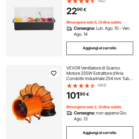
(142)
Guarnizioni Refrigerato con
22
90
€
Coperchio per Bar Ristorante
Catering
Rimangono solo 5, Ordina subito
Consegna:
Lun. Ago. 10 - Ven.
Ago. 14
Aggiungi al carrello
VEVOR Ventilatore di Scarico
Motore 255W Estrattore d'Aria
Condotto Industriale 254 mm Tubo
di Scarico 5m Volume d'Aria 1720
(493)
CFM Ventilatore di Scarico per
101
90
€
Estrarre Fumo Velocità 2830
giri/min
Rimangono solo 2, Ordina subito
Consegna:
non appena Gio.
Ago. 13
Aggiungi al carrello