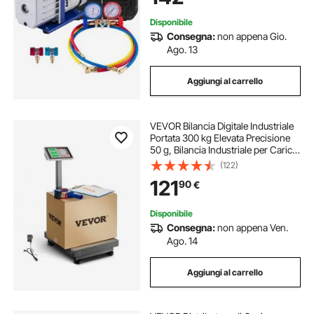
Disponibile
Consegna:
non appena Gio.
Ago. 13
Aggiungi al carrello
VEVOR Bilancia Digitale Industriale
Portata 300 kg Elevata Precisione
50 g, Bilancia Industriale per Carichi
Pesanti con KG, Tara, Calcolatrice,
(122)
Adatta per Bagagli, Spedizione,
121
90
€
Pacchi
Disponibile
Consegna:
non appena Ven.
Ago. 14
Aggiungi al carrello