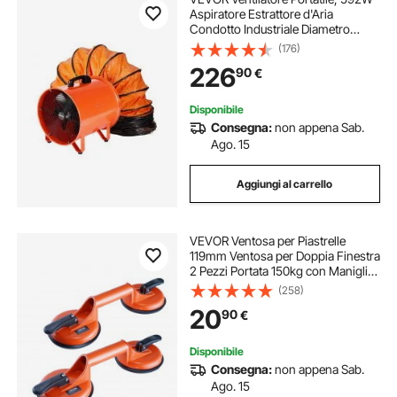
Aspiratore Estrattore d'Aria
Condotto Industriale Diametro
406,4 mm, Tubo Flessibile 5 m
(176)
Volume d'Aria 8792 m3/h 2 Marce
226
90
€
per Aspirare Polvere Fumo
Impermeabile IP44
Disponibile
Consegna:
non appena Sab.
Ago. 15
Aggiungi al carrello
VEVOR Ventosa per Piastrelle
119mm Ventosa per Doppia Finestra
2 Pezzi Portata 150kg con Maniglia
in Lega di Alluminio Ventosa di
(258)
Sollevamento Industriale per Lastre
20
90
€
di Vetro Piastrelle Metallo Legno
Disponibile
Consegna:
non appena Sab.
Ago. 15