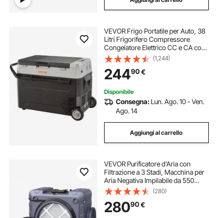
VEVOR Frigo Portatile per Auto, 38
Litri Frigorifero Compressore
Congelatore Elettrico CC e CA con
Manico Telescopico e Ruote per
(1,244)
Campeggio 0,6kW.h Da -20°C a
244
90
€
10°C Regolabile per Auto Camion
Barca
Disponibile
Consegna:
Lun. Ago. 10 - Ven.
Ago. 14
Aggiungi al carrello
VEVOR Purificatore d'Aria con
Filtrazione a 3 Stadi, Macchina per
Aria Negativa Impilabile da 550
CFM, Filtro dell'Aria con MERV10,
(280)
Carbone, HEPA H13, Uso
280
90
€
Domestico, Industriale e
Commerciale