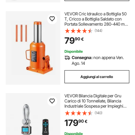
VEVOR Cric Idraulico a Bottiglia 50
T, Cricco a Bottiglia Saldato con
Portata Sollevamento 280-440 mm
e Maniglia Lunga a 3 Sezioni, Cric
(144)
per Pick-Up, Camper, Riparazioni
79
90
€
Auto, Ingegneria Industriale
Disponibile
Consegna:
non appena Ven.
Ago. 14
Aggiungi al carrello
VEVOR Bilancia Digitale per Gru
Carico di 10 Tonnellate, Bilancia
Industriale Sospesa per Impieghi
Gravosi con Cassa in Alluminio
(140)
Pressofuso e Display LCD, Divisione
179
90
€
da 2 kg e Interruttore a 3 Unità
Disponibile