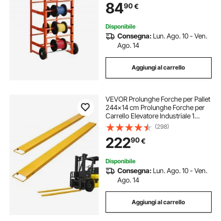
84
90
€
Efficienza Lavorativa
Disponibile
Consegna:
Lun. Ago. 10 - Ven.
Ago. 14
Aggiungi al carrello
VEVOR Prolunghe Forche per Pallet
244x14 cm Prolunghe Forche per
Carrello Elevatore Industriale 1
Coppia in Acciaio al Carbonio per
(298)
Spostamento Trasporto, Forche
222
90
€
Prolunghe per Trasporto Merce,
Giallo
Disponibile
Consegna:
Lun. Ago. 10 - Ven.
Ago. 14
Aggiungi al carrello