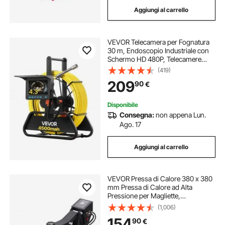
Aggiungi al carrello
VEVOR Telecamera per Fognatura
30 m, Endoscopio Industriale con
Schermo HD 480P, Telecamere
Idrauliche a Serpente Impermeabili
(419)
IP68 con 6 LED e Scheda da 16 GB
209
90
€
per Tubi di Condotta Fognaria
Disponibile
Consegna:
non appena Lun.
Ago. 17
Aggiungi al carrello
VEVOR Pressa di Calore 380 x 380
mm Pressa di Calore ad Alta
Pressione per Magliette,
Riscaldamento Rapido, Stampante
(1,006)
Digitale a Sublimazione Industriale
154
90
€
per Vinile a Trasferimento di Calore,