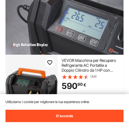
VEVOR Macchina per Recupero
Refrigerante AC Portatile a
Doppio Cilindro da 1 HP con
Motore Brushless da 3000
(44)
Giri/min, Strumento per
590
90
€
Riciclaggio del Refrigerante
Freon per Autoveicoli HVAC
Domestico
Disponibile
Utilizziamo i cookie per migliorare la tua esperienza online.
Consegna:
non appena Sab.
Ago. 15
D'accordo
Aggiungi al carrello