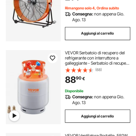
Rimangono solo 4, Ordina subito
Consegna:
non appena Gio.
Ago. 13
Aggiungi al carrello
VEVOR Serbatoio di recupero del
refrigerante con interruttore a
galleggiante - Serbatoio di recupero
CA da 30 libbre con adattatore da
(68)
¼ a ½, serbatoio di recupero
88
90
€
riutilizzabile HVAC con tracce di N₂
Disponibile
Consegna:
non appena Gio.
Ago. 13
Aggiungi al carrello
VEVOR Ventilatore Portatile, 592W