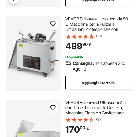
VEVOR Pulitore a Ultrasuoni da 50
L, Macchina per la Pulizia a
Ultrasuoni Professionale con
Cestello di Pulizia e Display Digitale,
(21)
in Acciaio Inox da 840 W e 40 kHz
499
90
€
con Ruote per Parti, Carburatori
Disponibile
Consegna:
non appena Gio.
Ago. 13
Aggiungi al carrello
VEVOR Pulitore ad Ultrasuoni 22L
con Timer Riscaldante Cestello,
Macchina Digitale a Cavitazione
Sonica, Pulitrice Ultrasuoni 480 W
(67)
per Strumenti di Orologi, Occhiali,
170
90
€
Monete, Utensili Metallici