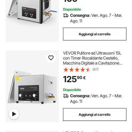
Disponibile
Consegna:
Ven. Ago. 7 - Mar.
Ago. 11
Aggiungi al carrello
VEVOR Pulitore ad Ultrasuoni 15L
con Timer Riscaldante Cestello,
Macchina Digitale a Cavitazione
Sonica, Pulitrice Ultrasuoni 360 W
(67)
per Strumenti di Orologi, Occhiali,
125
90
€
Monete, Utensili Metallici
Disponibile
Consegna:
Ven. Ago. 7 - Mar.
Ago. 11
Aggiungi al carrello