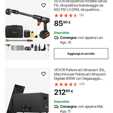
VEVOR Idropulitrice Portatile Senza
Fili, Idropulitrice Autolavaggio da
652 PSI 1,0 GPM, Idropulitrice
Portatile ad Alta Pressione con
(18)
Batteria da 4,0 Ah, Pulitrice Portatile
85
90
€
Accessori con Valigetta
Disponibile
Consegna:
non appena Lun.
Ago. 10
Aggiungi al carrello
VEVOR Pulitore ad Ultrasuoni 30L,
Macchina per Pulizia ad Ultrasuoni
Digitale 600W con Degasaggio
Modalità Delicata, Pulitore ad
(28)
Ultrasuoni Industriale da 40kHz con
212
90
€
Timer e Riscaldatore per Gioielli
Disponibile
Consegna:
non appena Mar.
Ago. 11