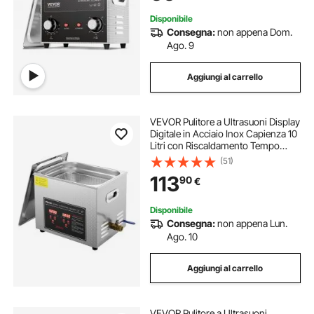
Disponibile
Consegna:
non appena Dom.
Ago. 9
Aggiungi al carrello
VEVOR Pulitore a Ultrasuoni Display
Digitale in Acciaio Inox Capienza 10
Litri con Riscaldamento Tempo
Temperatura Regolabile, Macchina
(51)
Pulitrice a Ultrasuoni per Gioielli
113
90
€
Occhiali Orologi Laboratorio
Disponibile
Consegna:
non appena Lun.
Ago. 10
Aggiungi al carrello
VEVOR Pulitore a Ultrasuoni