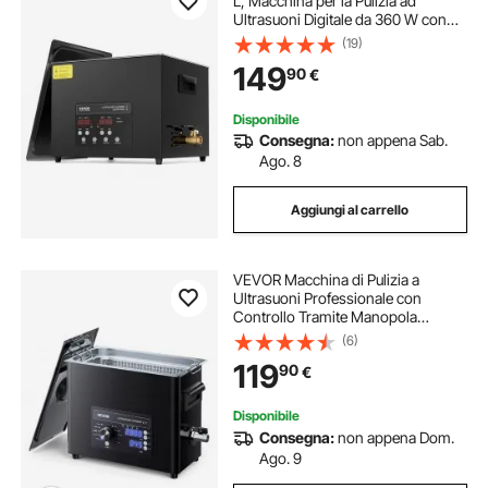
L, Macchina per la Pulizia ad
Ultrasuoni Digitale da 360 W con
Modalità Delicata, Pulitore ad
(19)
Ultrasuoni Industriale da 40 kHz
149
90
€
con Riscaldatore e Timer
Disponibile
Consegna:
non appena Sab.
Ago. 8
Aggiungi al carrello
VEVOR Macchina di Pulizia a
Ultrasuoni Professionale con
Controllo Tramite Manopola
Rotante, Capacita di 6 L con
(6)
Cestello e Sfera di Pulizia, Pulitore a
119
90
€
Ultrasuoni per Orologi, Rasoi,
Gioielli
Disponibile
Consegna:
non appena Dom.
Ago. 9