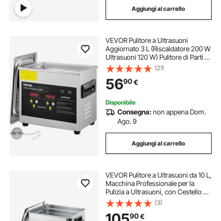
Aggiungi al carrello
professional ultrasonic cleaner
VEVOR Pulitore a Ultrasuoni
30l ultrasonic cleaner
Aggiornato 3 L (Riscaldatore 200 W
Ultrasuoni 120 W) Pulitore di Parti a
Ultrasuoni da Laboratorio Digitale
(21)
con Riscaldamento per Pulizia di
56
90
€
Parti di Occhiali Gioielli
Disponibile
Consegna:
non appena Dom.
Ago. 9
Aggiungi al carrello
VEVOR Pulitore a Ultrasuoni da 10 L,
Macchina Professionale per la
Pulizia a Ultrasuoni, con Cestello di
Pulizia e Schermo Digitale, in
(3)
Acciaio Inox da 180 W e 40 kHz per
105
90
€
Orologi, Rasoi, Gioielli