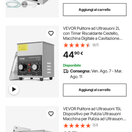
Aggiungi al carrello
VEVOR Pulitore ad Ultrasuoni 2L
con Timer Riscaldante Cestello,
Macchina Digitale a Cavitazione
Sonica, Pulitrice Ultrasuoni 60 W
(67)
per Strumenti di Orologi, Occhiali,
44
90
€
Monete, Utensili Metallici
Disponibile
Consegna:
Ven. Ago. 7 - Mar.
Ago. 11
Aggiungi al carrello
VEVOR Pulitore ad Ultrasuoni 15L
Dispositivo per Pulizia Ultrasuoni
Macchina per Pulizia ad Ultrasuoni
da 360W con Timer Riscaldatore,
(51)
Pulitore Digitale da 40 kHz con