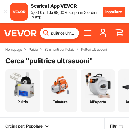
Scarica l'App VEVOR
Installare
5
,00
€
off da
99
,00
€
sui primi 3 ordini
in app.
Homepage
Pulizia
Strumenti per Pulizia
Pulitori Ultrasuoni
Cerca "
pulitrice ultrasuoni
"
Pulizia
Tubature
All'Aperto
A
Ordina per:
Popolare
Filtri