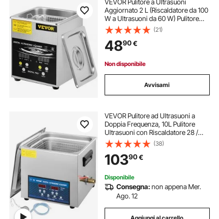
VEVOR Pulitore a Ultrasuoni
Aggiornato 2 L (Riscaldatore da 100
W a Ultrasuoni da 60 W) Pulitore
per Parti a Ultrasuoni da
(21)
Laboratorio Digitale con
48
90
€
Temporizzatore per Pulizia di Parti
di Gioielli
Non disponibile
Avvisami
VEVOR Pulitore ad Ultrasuoni a
Doppia Frequenza, 10L Pulitore
Ultrasuoni con Riscaldatore 28 /
40KHz, Macchina per la Pulizia in
(38)
Acciaio Inossidabile, per Parti di
103
90
€
Gioielli, Occhiali, Denture ecc.
Disponibile
Consegna:
non appena Mer.
Ago. 12
Aggiungi al carrello