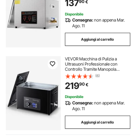
137
90
€
Cestello per Parti Gioielli
Disponibile
Consegna:
non appena Mar.
Ago. 11
Aggiungi al carrello
VEVOR Macchina di Pulizia a
Ultrasuoni Professionale con
Controllo Tramite Manopola
Rotante, Capacita di 30 L con
(6)
Cestello e Sfera di Pulizia, Pulitore a
219
90
€
Ultrasuoni per Orologi, Rasoi,
Gioielli
Disponibile
Consegna:
non appena Mar.
Ago. 11
Aggiungi al carrello