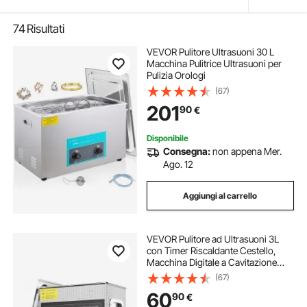
74
Risultati
VEVOR Pulitore Ultrasuoni 30 L
Macchina Pulitrice Ultrasuoni per
Pulizia Orologi
(67)
201
90
€
Disponibile
Consegna:
non appena Mer.
Ago. 12
Aggiungi al carrello
VEVOR Pulitore ad Ultrasuoni 3L
con Timer Riscaldante Cestello,
Macchina Digitale a Cavitazione
Sonica, Pulitrice Ultrasuoni 120 W
(67)
per Strumenti di Orologi, Occhiali,
60
90
€
Monete, Utensili Metallici