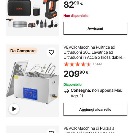
82
90
€
Accessori con Valigetta
Non disponibile
Avvisami
VEVOR Macchina Pulitrice ad
Da Comprare
Ultrasuoni 30L, Lavatrice ad
Ultrasuoni in Acciaio Inossidabile
Multifunzione con Timer Digitale,
(544)
Pulitrice Professionale per Occhiali
209
90
€
Orologi Gioielli Laboratorio
Disponibile
Consegna:
non appena Mar.
Ago. 11
Aggiungi al carrello
VEVOR Macchina di Pulizia a