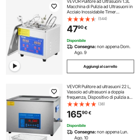
VEVOR Pulitore ad Ultrasuoni 1.3L
Macchina di Pulizia ad Ultrasuoni in
Acciaio Inossidabile Timer
Riscaldamento Digitale Pulizia di
(544)
Gioielli per Uso Domestico
47
90
€
Personale Commerciale
Disponibile
Consegna:
non appena Dom.
Ago. 9
Aggiungi al carrello
VEVOR Pulitore ad ultrasuoni 22 L,
Vassoio ad ultrasuoni a doppia
frequenza, Dispositivo di pulizia ad
ultrasuoni in acciaio inossidabile,
(38)
con riscaldamento e timer, per
165
90
€
gioielli, occhiali
Disponibile
Consegna:
non appena Lun.
Ago. 10