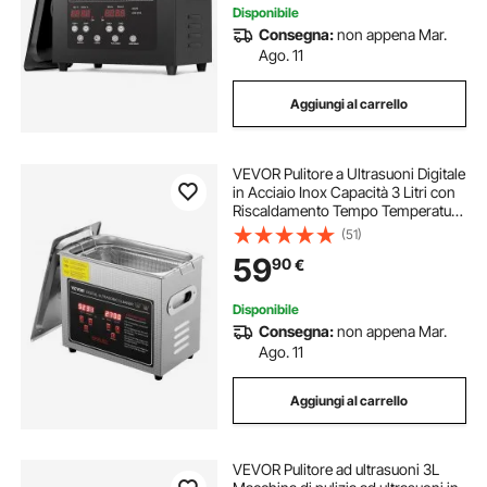
Disponibile
Consegna:
non appena Mar.
Ago. 11
Aggiungi al carrello
VEVOR Pulitore a Ultrasuoni Digitale
in Acciaio Inox Capacità 3 Litri con
Riscaldamento Tempo Temperatura
Regolabile, Macchina Pulitrice a
(51)
Ultrasuoni da Gioielli Occhiali
59
90
€
Orologi Laboratorio Clinico
Disponibile
Consegna:
non appena Mar.
Ago. 11
Aggiungi al carrello
VEVOR Pulitore ad ultrasuoni 3L