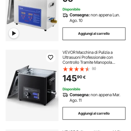
Disponibile
Consegna:
non appena Lun.
Ago. 10
Aggiungi al carrello
VEVOR Macchina di Pulizia a
Ultrasuoni Professionale con
Controllo Tramite Manopola
Rotante, Capacita di 10 L con
(6)
Cestello e Sfera di Pulizia, Pulitore a
145
90
€
Ultrasuoni per Orologi, Rasoi,
Gioielli
Disponibile
Consegna:
non appena Mar.
Ago. 11
Aggiungi al carrello