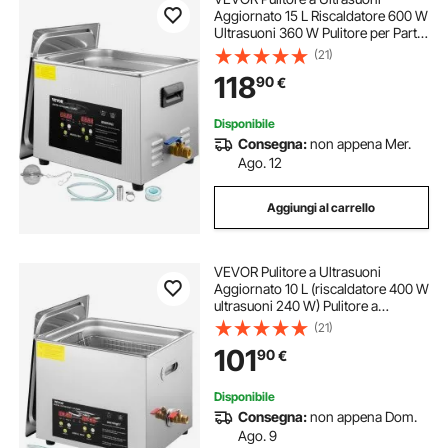
Aggiornato 15 L Riscaldatore 600 W
Ultrasuoni 360 W Pulitore per Parti
a Ultrasuoni da Laboratorio Digitale
(21)
con Temporizzatore per Pulizia di
118
90
€
Strumenti Dentali in Vetro
Disponibile
Consegna:
non appena Mer.
Ago. 12
Aggiungi al carrello
VEVOR Pulitore a Ultrasuoni
Aggiornato 10 L (riscaldatore 400 W
ultrasuoni 240 W) Pulitore a
Ultrasuoni da Laboratorio Digitale
(21)
con Temporizzatore del
101
90
€
Riscaldatore per Pulizia di Parti di
Strumenti
Disponibile
Consegna:
non appena Dom.
Ago. 9