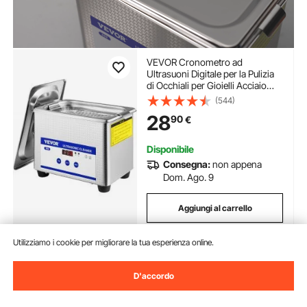
VEVOR Cronometro ad
Ultrasuoni Digitale per la Pulizia
di Occhiali per Gioielli Acciaio
Inossidabile 24W 0,8L
(544)
28
90
€
Disponibile
Consegna:
non appena
Dom. Ago. 9
Aggiungi al carrello
Utilizziamo i cookie per migliorare la tua esperienza online.
Precedente
Prossimo
D'accordo