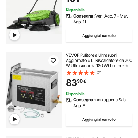
Disponibile
Consegna:
Ven. Ago. 7 - Mar.
Ago. 11
Aggiungi al carrello
VEVOR Pulitore a Ultrasuoni
Aggiornato 6 L (Riscaldatore da 200
W Ultrasuoni da 180 W) Pulitore di
Parti a Ultrasuoni da Laboratorio
(21)
Digitale con Temporizzatore per
83
90
€
Pulizia di Strumenti di Gioielli
Disponibile
Consegna:
non appena Sab.
Ago. 8
Aggiungi al carrello