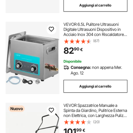
Aggiungi al carrello
VEVOR 6.5L Pulitore Ultrasuoni
Digitale Ultrasuoni Dispositivo in
Acciaio Inox 304 con Riscaldatore
Timer Macchina di Pulizia Uso
(67)
Commerciale Domestico Personale
82
90
€
Disponibile
Consegna:
non appena Mer.
Ago. 12
Aggiungi al carrello
VEVOR Spazzatrice Manuale a
Nuovo
Spinta da Giardino, Pulitrice Esterna
non Elettrica, con Larghezza Pulizia
650 mm, Contenitore Rifiuti e
(20)
Manico Pieghevole Regolabile,
101
99
€
Colore Verde, per Garage e Sentieri