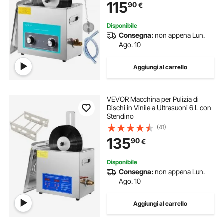
115
90
€
Nero, per Pulizia di Gioielli Occhiali
Disponibile
Consegna:
non appena Lun.
Ago. 10
Aggiungi al carrello
VEVOR Macchina per Pulizia di
Dischi in Vinile a Ultrasuoni 6 L con
Stendino
(41)
135
90
€
Disponibile
Consegna:
non appena Lun.
Ago. 10
Aggiungi al carrello