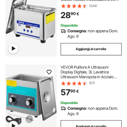
0,8L
(544)
28
90
€
Disponibile
Consegna:
non appena Dom.
Ago. 9
Aggiungi al carrello
VEVOR Pulitore A Ultrasuoni
Display Digitale, 3L Lavatrice
Ultrasuoni Manopola in Acciaio
304, 220V/60Khz Professionale
(67)
Pulitore a Ultrasuoni con Funzione
57
90
€
di Riscaldamento, per Pulizia di
Gioielli
Disponibile
Consegna:
non appena Dom.
Ago. 9
Aggiungi al carrello