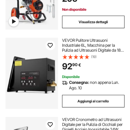
Non disponibile
Visualizza dettagli
VEVOR Pulitore Ultrasuoni
Industriale 6L, Macchina per la
Pulizia ad Ultrasuoni Digitale da 180
W, con Modalità Delicata e
(19)
Degasaggio Migliorato, con
92
90
€
Riscaldatore e Timer, per Gioielli
Disponibile
Consegna:
non appena Lun.
Ago. 10
Aggiungi al carrello
VEVOR Cronometro ad Ultrasuoni
Digitale per la Pulizia di Occhiali per
Gioielli Acciaio Inossidabile 24W