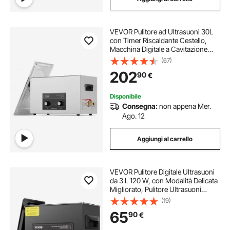
VEVOR Pulitore ad Ultrasuoni 30L
con Timer Riscaldante Cestello,
Macchina Digitale a Cavitazione
Sonica, Pulitrice Ultrasuoni 600 W
(67)
per Strumenti di Orologi, Occhiali,
202
90
€
Monete, Utensili Metallici
Disponibile
Consegna:
non appena Mer.
Ago. 12
Aggiungi al carrello
VEVOR Pulitore Digitale Ultrasuoni
da 3 L 120 W, con Modalità Delicata
Migliorato, Pulitore Ultrasuoni
Industriale da 40 kHz con
(19)
Riscaldatore e Timer per
65
90
€
Contenitori, Gioielli 265 x 165 x 240
mm