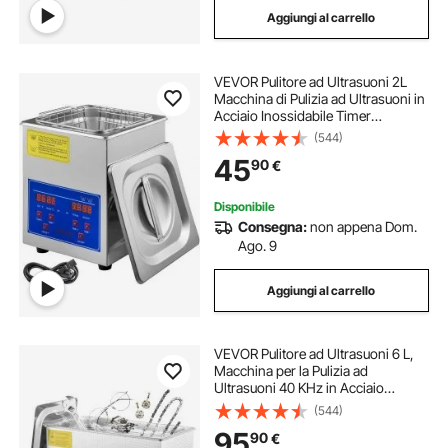
Aggiungi al carrello
VEVOR Pulitore ad Ultrasuoni 2L
Macchina di Pulizia ad Ultrasuoni in
Acciaio Inossidabile Timer
Riscaldamento Digitale Pulizia di
(544)
Gioielli per Uso Domestico
45
90
€
Personale Commerciale
Disponibile
Consegna:
non appena Dom.
Ago. 9
Aggiungi al carrello
VEVOR Pulitore ad Ultrasuoni 6 L,
Macchina per la Pulizia ad
Ultrasuoni 40 KHz in Acciaio
Inossidabile con Timer Riscaldatore
(544)
Digitale, Pulizia dei Gioielli per Uso
95
90
€
Domestico Personale Commerciale