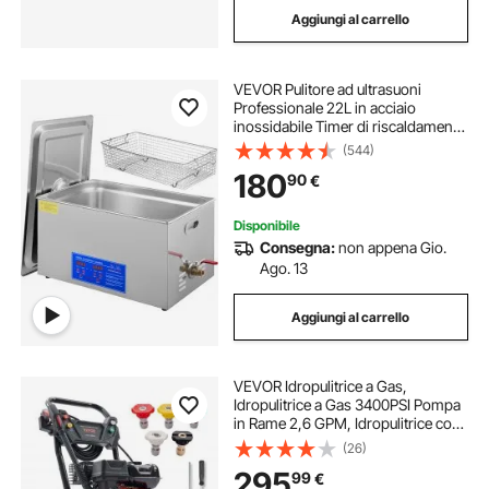
Aggiungi al carrello
VEVOR Pulitore ad ultrasuoni
Professionale 22L in acciaio
inossidabile Timer di riscaldamento
digitale Pulizia di gioielli per uso
(544)
domestico personale commerciale
180
90
€
Disponibile
Consegna:
non appena Gio.
Ago. 13
Aggiungi al carrello
VEVOR Idropulitrice a Gas,
Idropulitrice a Gas 3400PSI Pompa
in Rame 2,6 GPM, Idropulitrice con
Pistola a Spruzzo Bacchetta di
(26)
Estensione 5 Ugelli, Pulitrice
295
99
€
Portatile Accessori con Valigetta