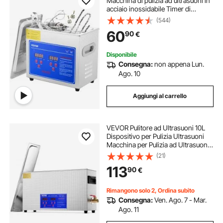
Macchina di pulizia ad ultrasuoni in
acciaio inossidabile Timer di
riscaldamento digitale Pulizia gioielli
(544)
per uso domestico personale
60
90
€
commerciale
Disponibile
Consegna:
non appena Lun.
Ago. 10
Aggiungi al carrello
VEVOR Pulitore ad Ultrasuoni 10L
Dispositivo per Pulizia Ultrasuoni
Macchina per Pulizia ad Ultrasuoni
da 300W con Timer Riscaldatore,
(21)
Pulitore Digitale da 40 kHz con
113
90
€
Cestello per Parti Gioielli
Rimangono solo 2, Ordina subito
Consegna:
Ven. Ago. 7 - Mar.
Ago. 11