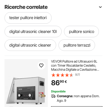
Ricerche correlate
tester pulitore iniettori
digital ultrasonic cleaner 10l
pulitore sonico
digital ultrasonic cleaner
pulitore terrazzi
pulitore per
pulitore
VEVOR Pulitore ad Ultrasuoni 6L
con Timer Riscaldante Cestello,
Macchina Digitale a Cavitazione
pulitore per lavatrice
pulitore lavatrice
Sonica, Pulitrice Ultrasuoni 180 W
(67)
per Strumenti di Orologi, Occhiali,
86
90
€
Monete, Utensili Metallici
10l ultrasonic cleaner
pulitore per acquari
Disponibile
Consegna:
non appena Dom.
l&r ultrasonic cleaner
ultrasonic cleaner
Ago. 9