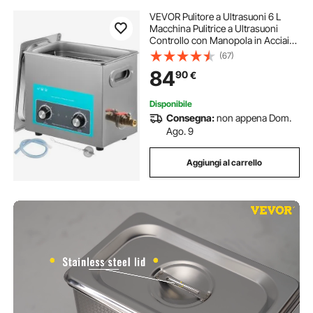
VEVOR Pulitore a Ultrasuoni 6 L
Macchina Pulitrice a Ultrasuoni
Controllo con Manopola in Acciaio
Inossidabile 304, con
(67)
Temporizzatore Riscaldatore per
84
90
€
Gioielli, Orologi, Occhiali, Strumenti
Dentali
Disponibile
Consegna:
non appena Dom.
Ago. 9
Aggiungi al carrello