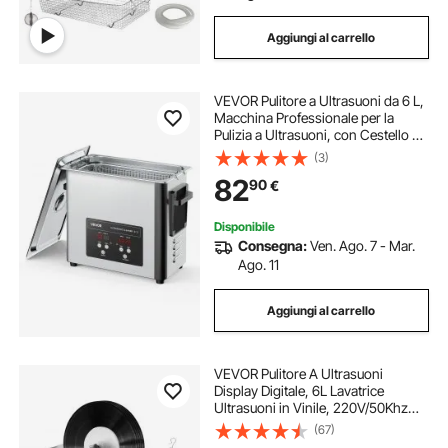
Aggiungi al carrello
VEVOR Pulitore a Ultrasuoni da 6 L,
Macchina Professionale per la
Pulizia a Ultrasuoni, con Cestello di
Pulizia e Schermo Digitale, in
(3)
Acciaio Inox da 120 W e 40 kHz per
82
90
€
Orologi, Rasoi, Gioielli
Disponibile
Consegna:
Ven. Ago. 7 - Mar.
Ago. 11
Aggiungi al carrello
VEVOR Pulitore A Ultrasuoni
Display Digitale, 6L Lavatrice
Ultrasuoni in Vinile, 220V/50Khz
Professionale Pulitore a Ultrasuoni
(67)
con Funzione di Riscaldamento,