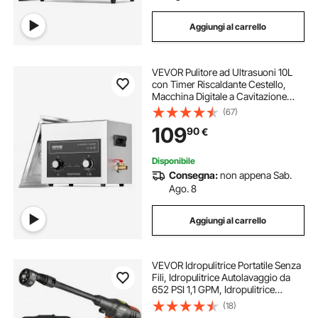
Aggiungi al carrello
VEVOR Pulitore ad Ultrasuoni 10L
con Timer Riscaldante Cestello,
Macchina Digitale a Cavitazione
Sonica, Pulitrice Ultrasuoni 240 W
(67)
per Strumenti di Orologi, Occhiali,
109
90
€
Monete, Utensili Metallici
Disponibile
Consegna:
non appena Sab.
Ago. 8
Aggiungi al carrello
VEVOR Idropulitrice Portatile Senza
Fili, Idropulitrice Autolavaggio da
652 PSI 1,1 GPM, Idropulitrice
Portatile ad Alta Pressione con
(18)
Batteria da 4,0 Ah, Pulitrice Portatile