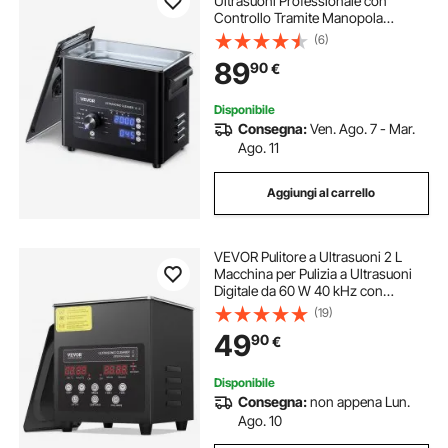
Ultrasuoni Professionale con
Controllo Tramite Manopola
Rotante, Capacita di 3 L con
(6)
Cestello e Sfera di Pulizia, Pulitore a
89
90
€
Ultrasuoni per Orologi, Rasoi,
Gioielli
Disponibile
Consegna:
Ven. Ago. 7 - Mar.
Ago. 11
Aggiungi al carrello
VEVOR Pulitore a Ultrasuoni 2 L
Macchina per Pulizia a Ultrasuoni
Digitale da 60 W 40 kHz con
Modalità Delicata e Degasaggio
(19)
Migliorato, con Riscaldatore per
49
90
€
Gioielli, Occhiali, Utensili,
Contenitori
Disponibile
Consegna:
non appena Lun.
Ago. 10