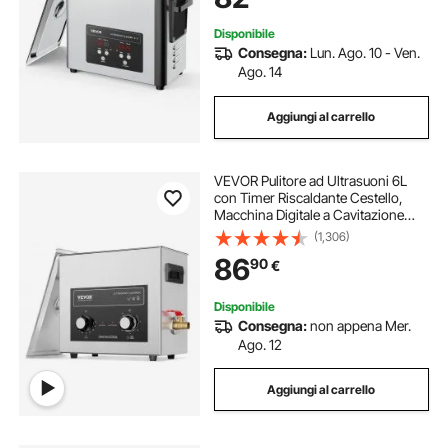
Disponibile
Consegna:
Lun. Ago. 10 - Ven.
Ago. 14
Aggiungi al carrello
VEVOR Pulitore ad Ultrasuoni 6L
con Timer Riscaldante Cestello,
Macchina Digitale a Cavitazione
Sonica, Pulitrice Ultrasuoni 180 W
(1,306)
per Strumenti di Orologi, Occhiali,
86
90
€
Monete, Utensili Metallici
Disponibile
Consegna:
non appena Mer.
Ago. 12
Aggiungi al carrello