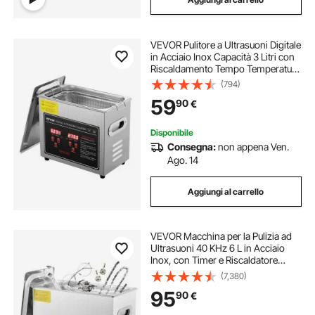
VEVOR Pulitore a Ultrasuoni Digitale
in Acciaio Inox Capacità 3 Litri con
Riscaldamento Tempo Temperatura
Regolabile, Macchina Pulitrice a
(794)
Ultrasuoni da Gioielli Occhiali
59
90
€
Orologi Laboratorio Clinico
Disponibile
Consegna:
non appena Ven.
Ago. 14
Aggiungi al carrello
VEVOR Macchina per la Pulizia ad
Ultrasuoni 40 KHz 6 L in Acciaio
Inox, con Timer e Riscaldatore
Digitale, Pulizia dei Gioielli Occhiali
(7,380)
Strumenti Orologi, per Uso
95
90
€
Domestico Personale Commerciale