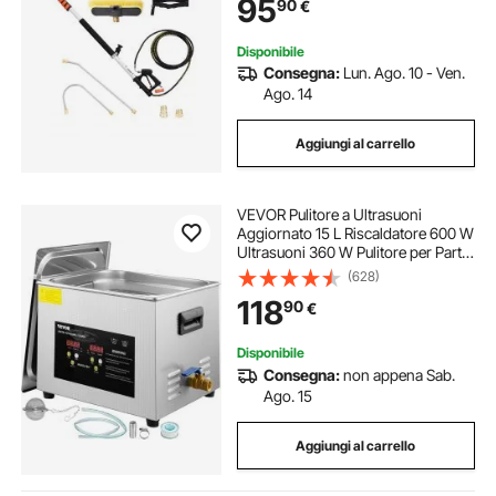
95
90
€
Adattatore e Cintura di Supporto
Regolabile
Disponibile
Consegna:
Lun. Ago. 10 - Ven.
Ago. 14
Aggiungi al carrello
VEVOR Pulitore a Ultrasuoni
Aggiornato 15 L Riscaldatore 600 W
Ultrasuoni 360 W Pulitore per Parti
a Ultrasuoni da Laboratorio Digitale
(628)
con Temporizzatore per Pulizia di
118
90
€
Strumenti Dentali in Vetro
Disponibile
Consegna:
non appena Sab.
Ago. 15
Aggiungi al carrello