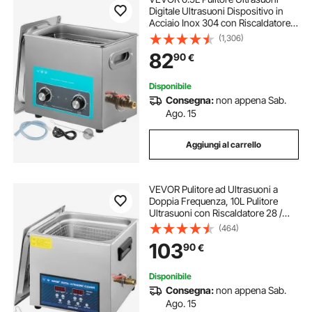
Digitale Ultrasuoni Dispositivo in
Acciaio Inox 304 con Riscaldatore
Timer Macchina di Pulizia Uso
(1,306)
Commerciale Domestico Personale
82
90
€
Disponibile
Consegna:
non appena Sab.
Ago. 15
Aggiungi al carrello
VEVOR Pulitore ad Ultrasuoni a
Doppia Frequenza, 10L Pulitore
Ultrasuoni con Riscaldatore 28 /
40KHz, Macchina per la Pulizia in
(464)
Acciaio Inossidabile, per Parti di
103
90
€
Gioielli, Occhiali, Denture ecc.
Disponibile
Consegna:
non appena Sab.
Ago. 15