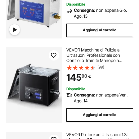
Disponibile
Consegna:
non appena Gio.
Ago. 13
Aggiungi al carrello
VEVOR Macchina di Pulizia a
Ultrasuoni Professionale con
Controllo Tramite Manopola
Rotante, Capacita di 10 L con
(99)
Cestello e Sfera di Pulizia, Pulitore a
145
90
€
Ultrasuoni per Orologi, Rasoi,
Gioielli
Disponibile
Consegna:
non appena Ven.
Ago. 14
Aggiungi al carrello
VEVOR Pulitore ad Ultrasuoni 1.3L