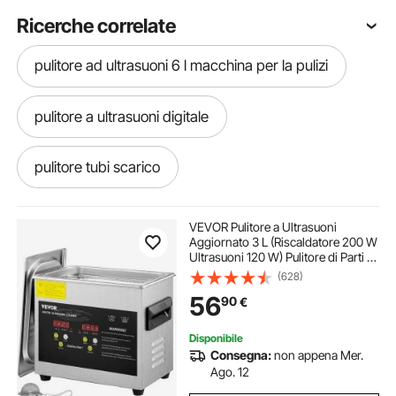
Ricerche correlate
pulitore ad ultrasuoni 6 l macchina per la pulizi
pulitore a ultrasuoni digitale
pulitore tubi scarico
macchina pulitore ad ultrasuoni
VEVOR Pulitore a Ultrasuoni
Aggiornato 3 L (Riscaldatore 200 W
Ultrasuoni 120 W) Pulitore di Parti a
pulizia iniettori benzina ultrasuoni
Ultrasuoni da Laboratorio Digitale
(628)
con Riscaldamento per Pulizia di
56
90
€
Parti di Occhiali Gioielli
pulizia iniettori a ultrasuoni
Disponibile
Consegna:
non appena Mer.
pulizia ultrasuoni 10l
pulizia ultrasuoni
Ago. 12