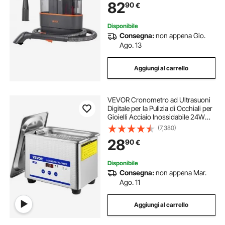
82
90
€
Divani, Casa, Auto
Disponibile
Consegna:
non appena Gio.
Ago. 13
Aggiungi al carrello
VEVOR Cronometro ad Ultrasuoni
Digitale per la Pulizia di Occhiali per
Gioielli Acciaio Inossidabile 24W
0,8L
(7,380)
28
90
€
Disponibile
Consegna:
non appena Mar.
Ago. 11
Aggiungi al carrello