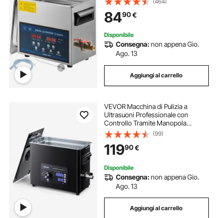
(464)
84
90
€
Disponibile
Consegna:
non appena Gio.
Ago. 13
Aggiungi al carrello
VEVOR Macchina di Pulizia a
Ultrasuoni Professionale con
Controllo Tramite Manopola
Rotante, Capacita di 6 L con
(99)
Cestello e Sfera di Pulizia, Pulitore a
119
90
€
Ultrasuoni per Orologi, Rasoi,
Gioielli
Disponibile
Consegna:
non appena Gio.
Ago. 13
Aggiungi al carrello