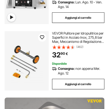
Consegna:
Lun. Ago. 10 - Ven.
Ago. 14
Aggiungi al carrello
VEVOR Pulitore per Idropulitrice per
Superfici in Acciaio Inox, 275,8 bar
Max, Meccanismo di Regolazione
dell'Angolazione, 4 Ugelli di
(462)
Spruzzo, 2 Lance Estese per
32
90
€
Vialetto, Patio 415 mm
Disponibile
Consegna:
non appena Mer.
Ago. 12
Aggiungi al carrello