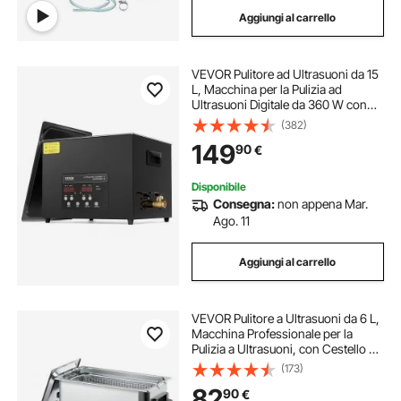
Aggiungi al carrello
VEVOR Pulitore ad Ultrasuoni da 15
L, Macchina per la Pulizia ad
Ultrasuoni Digitale da 360 W con
Modalità Delicata, Pulitore ad
(382)
Ultrasuoni Industriale da 40 kHz
149
90
€
con Riscaldatore e Timer
Disponibile
Consegna:
non appena Mar.
Ago. 11
Aggiungi al carrello
VEVOR Pulitore a Ultrasuoni da 6 L,
Macchina Professionale per la
Pulizia a Ultrasuoni, con Cestello di
Pulizia e Schermo Digitale, in
(173)
Acciaio Inox da 120 W e 40 kHz per
82
90
€
Orologi, Rasoi, Gioielli