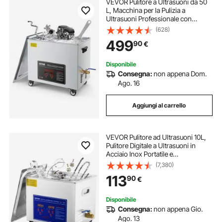
VEVOR Pulitore a Ultrasuoni da 50
L, Macchina per la Pulizia a
Ultrasuoni Professionale con
Cestello di Pulizia e Display Digitale,
(628)
in Acciaio Inox da 840 W e 40 kHz
499
90
€
con Ruote per Parti, Carburatori
Disponibile
Consegna:
non appena Dom.
Ago. 16
Aggiungi al carrello
VEVOR Pulitore ad Ultrasuoni 10L,
Pulitore Digitale a Ultrasuoni in
Acciaio Inox Portatile e
Professionale per Occhiali, Gioielli,
(7,380)
Monete, Pulizia Digitale di Gioielli
113
90
€
per Uso Domestico Commerciale
Disponibile
Consegna:
non appena Gio.
Ago. 13