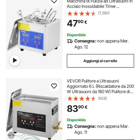
Macchina di Pulizia ad Ultrasuoni in
Acciaio Inossidabile Timer
Riscaldamento Digitale Pulizia di
(7,380)
Gioielli per Uso Domestico
47
90
€
Personale Commerciale
Disponibile
Consegna:
non appena Mer.
Ago. 12
Aggiungi al carrello
VEVOR Pulitore a Ultrasuoni
Aggiornato 6 L (Riscaldatore da 200
W Ultrasuoni da 180 W) Pulitore di
Parti a Ultrasuoni da Laboratorio
(628)
Digitale con Temporizzatore per
83
90
€
Pulizia di Strumenti di Gioielli
Disponibile
Consegna:
non appena Mar.
Ago. 11