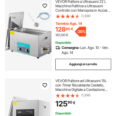
VEVOR Pulitore a Ultrasuoni 22 L
Macchina Pulitrice a Ultrasuoni
Controllo con Manopola in Acciaio
Inossidabile 304, con
(1,306)
Temporizzatore Riscaldatore per
Gioielli, Orologi, Occhiali, Strumenti
Termina Ago. 14
Dentali
128
90
€
-
20%
161,90
€
Disponibile
Consegna:
Lun. Ago. 10 - Ven.
Ago. 14
Aggiungi al carrello
VEVOR Pulitore ad Ultrasuoni 15L
con Timer Riscaldante Cestello,
Macchina Digitale a Cavitazione
Sonica, Pulitrice Ultrasuoni 360 W
(1,306)
per Strumenti di Orologi, Occhiali,
125
90
€
Monete, Utensili Metallici
Disponibile