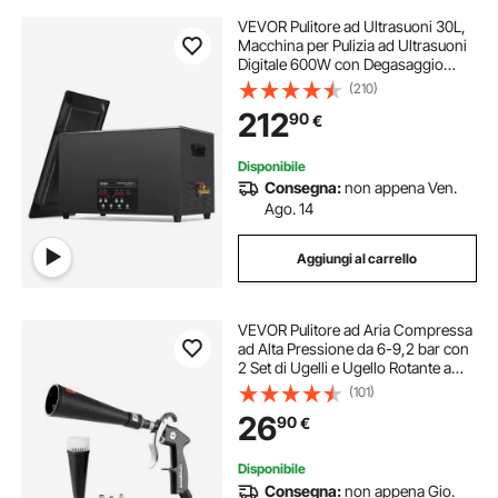
VEVOR Pulitore ad Ultrasuoni 30L,
Macchina per Pulizia ad Ultrasuoni
Digitale 600W con Degasaggio
Modalità Delicata, Pulitore ad
(210)
Ultrasuoni Industriale da 40kHz con
212
90
€
Timer e Riscaldatore per Gioielli
Disponibile
Consegna:
non appena Ven.
Ago. 14
Aggiungi al carrello
VEVOR Pulitore ad Aria Compressa
ad Alta Pressione da 6-9,2 bar con
2 Set di Ugelli e Ugello Rotante a
360°, Pulitore Pulizia Tubo Rotante
(101)
in Alluminio per Compressore
26
90
€
d'Aria da 1/4 NPT
Disponibile
Consegna:
non appena Gio.