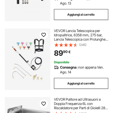
Ago. 13
Aggiungi al carrello
VEVOR Lancia Telescopica per
Idropulitrice, 6358 mm, 275 bar,
Lancia Telescopica con Prolunghe
per Idropulitrice, Pulitore Grondaie,
(245)
Giunto Girevole, 7 Ugelli di Spruzzo,
89
90
€
Imbracatura di Supporto
Disponibile
Consegna:
non appena Ven.
Ago. 14
Aggiungi al carrello
VEVOR Pulitore ad Ultrasuoni a
Doppia Frequenza 6L con
Riscaldatore per Parti di Gioielli 28 /
40KHz