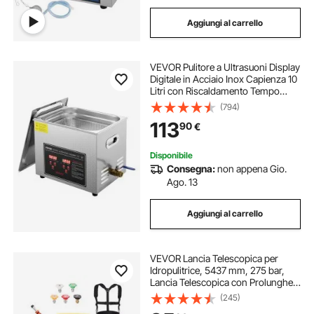
Aggiungi al carrello
VEVOR Pulitore a Ultrasuoni Display
Digitale in Acciaio Inox Capienza 10
Litri con Riscaldamento Tempo
Temperatura Regolabile, Macchina
(794)
Pulitrice a Ultrasuoni per Gioielli
113
90
€
Occhiali Orologi Laboratorio
Disponibile
Consegna:
non appena Gio.
Ago. 13
Aggiungi al carrello
VEVOR Lancia Telescopica per
Idropulitrice, 5437 mm, 275 bar,
Lancia Telescopica con Prolunghe,
Pulitore per Grondaie, Testina
(245)
Spazzola, 5 Ugelli Spruzzo,