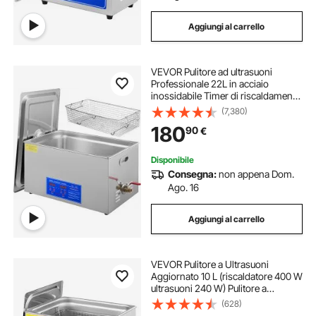
Aggiungi al carrello
VEVOR Pulitore ad ultrasuoni
Professionale 22L in acciaio
inossidabile Timer di riscaldamento
digitale Pulizia di gioielli per uso
(7,380)
domestico personale commerciale
180
90
€
Disponibile
Consegna:
non appena Dom.
Ago. 16
Aggiungi al carrello
VEVOR Pulitore a Ultrasuoni
Aggiornato 10 L (riscaldatore 400 W
ultrasuoni 240 W) Pulitore a
Ultrasuoni da Laboratorio Digitale
(628)
con Temporizzatore del