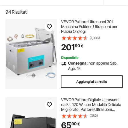
94
Risultati
VEVOR Pulitore Ultrasuoni 30 L
Macchina Pulitrice Ultrasuoni per
Pulizia Orologi
(1,306)
201
90
€
Disponibile
Consegna:
non appena Sab.
Ago. 15
Aggiungi al carrello
VEVOR Pulitore Digitale Ultrasuoni
da 3 L 120 W, con Modalità Delicata
Migliorato, Pulitore Ultrasuoni
Industriale da 40 kHz con
(382)
Riscaldatore e Timer per
65
90
€
Contenitori, Gioielli 265 x 165 x 240