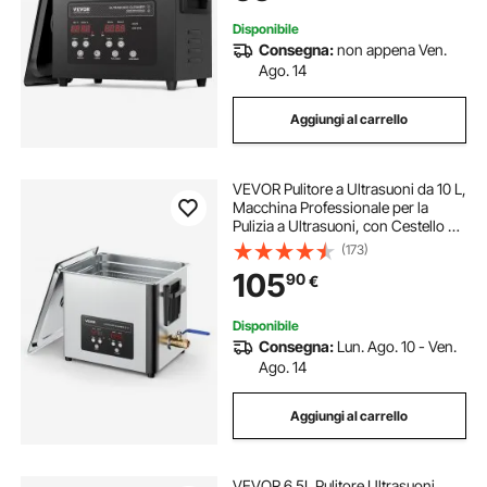
mm
Disponibile
Consegna:
non appena Ven.
Ago. 14
Aggiungi al carrello
VEVOR Pulitore a Ultrasuoni da 10 L,
Macchina Professionale per la
Pulizia a Ultrasuoni, con Cestello di
Pulizia e Schermo Digitale, in
(173)
Acciaio Inox da 180 W e 40 kHz per
105
90
€
Orologi, Rasoi, Gioielli
Disponibile
Consegna:
Lun. Ago. 10 - Ven.
Ago. 14
Aggiungi al carrello
VEVOR 6.5L Pulitore Ultrasuoni