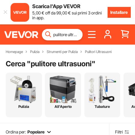
Scarica l'App VEVOR
Installare
5
,00
€
off da
99
,00
€
sui primi 3 ordini
in app.
Homepage
Pulizia
Strumenti per Pulizia
Pulitori Ultrasuoni
Cerca "
pulitore ultrasuoni
"
Pulizia
All'Aperto
Tubature
A
Ordina per:
Popolare
Filtri