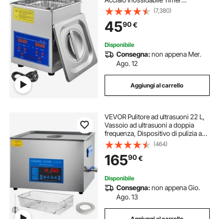
Riscaldamento Digitale Pulizia di
(7,380)
Gioielli per Uso Domestico
45
90
€
Personale Commerciale
Disponibile
Consegna:
non appena Mer.
Ago. 12
Aggiungi al carrello
VEVOR Pulitore ad ultrasuoni 22 L,
Vassoio ad ultrasuoni a doppia
frequenza, Dispositivo di pulizia ad
ultrasuoni in acciaio inossidabile,
(464)
con riscaldamento e timer, per
165
90
€
gioielli, occhiali
Disponibile
Consegna:
non appena Gio.
Ago. 13
Aggiungi al carrello