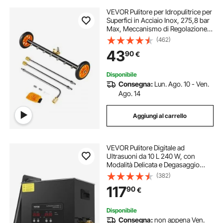
VEVOR Pulitore per Idropulitrice per
Superfici in Acciaio Inox, 275,8 bar
Max, Meccanismo di Regolazione
dell'Angolazione, 7 Ugelli di
(462)
Spruzzo, 2 Lance Estese per
43
90
€
Vialetto, Patio 590 mm
Disponibile
Consegna:
Lun. Ago. 10 - Ven.
Ago. 14
Aggiungi al carrello
VEVOR Pulitore Digitale ad
Ultrasuoni da 10 L 240 W, con
Modalità Delicata e Degasaggio
Migliorato, Pulitore ad Ultrasuoni
(382)
Industriale 40 kHz con Riscaldatore
117
90
€
Timer per Contenitori, Gioielli
Disponibile
Consegna:
non appena Ven.