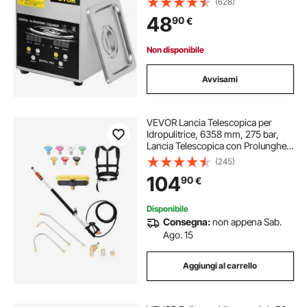
(628)
Laboratorio Digitale con
48
90
€
Temporizzatore per Pulizia di Parti
di Gioielli
Non disponibile
Avvisami
VEVOR Lancia Telescopica per
Idropulitrice, 6358 mm, 275 bar,
Lancia Telescopica con Prolunghe,
Pulitore per Grondaie, Testina
(245)
Spazzola, 7 Ugelli Spruzzo,
104
90
€
Adattatore, Cintura, Giunto Girevole
Disponibile
Consegna:
non appena Sab.
Ago. 15
Aggiungi al carrello