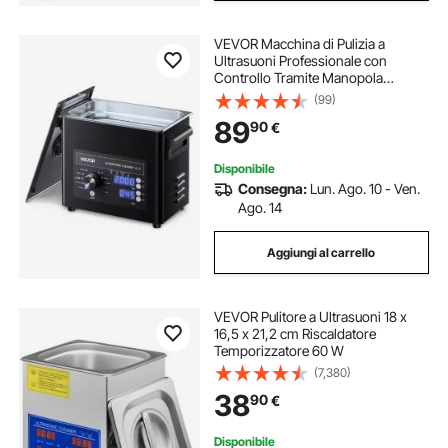
VEVOR Macchina di Pulizia a
Ultrasuoni Professionale con
Controllo Tramite Manopola
Rotante, Capacita di 3 L con
(99)
Cestello e Sfera di Pulizia, Pulitore a
89
90
€
Ultrasuoni per Orologi, Rasoi,
Gioielli
Disponibile
Consegna:
Lun. Ago. 10 - Ven.
Ago. 14
Aggiungi al carrello
VEVOR Pulitore a Ultrasuoni 18 x
16,5 x 21,2 cm Riscaldatore
Temporizzatore 60 W
(7,380)
38
90
€
Disponibile