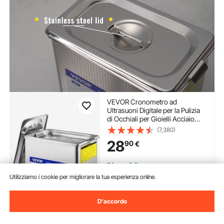
VEVOR Cronometro ad
Ultrasuoni Digitale per la Pulizia
di Occhiali per Gioielli Acciaio
Inossidabile 24W 0,8L
(7,380)
28
90
€
Disponibile
Consegna:
non appena Mar.
Utilizziamo i cookie per migliorare la tua esperienza online.
Ago. 11
D'accordo
Aggiungi al carrello