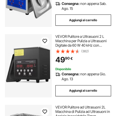
Consegna:
non appena Sab.
Ago. 15
Aggiungi al carrello
VEVOR Pulitore a Ultrasuoni 2 L
Macchina per Pulizia a Ultrasuoni
Digitale da 60 W 40 kHz con
Modalità Delicata e Degasaggio
(382)
Migliorato, con Riscaldatore per
49
90
€
Gioielli, Occhiali, Utensili,
Contenitori
Disponibile
Consegna:
non appena Gio.
Ago. 13
Aggiungi al carrello
VEVOR Pulitore ad Ultrasuoni 2L
Macchina di Pulizia ad Ultrasuoni in
Acciaio Inossidabile Timer