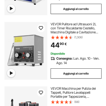
Aggiungi al carrello
VEVOR Pulitore ad Ultrasuoni 2L
con Timer Riscaldante Cestello,
Macchina Digitale a Cavitazione
Sonica, Pulitrice Ultrasuoni 60 W
(1,306)
per Strumenti di Orologi, Occhiali,
44
90
€
Monete, Utensili Metallici
Disponibile
Consegna:
Lun. Ago. 10 - Ven.
Ago. 14
Aggiungi al carrello
VEVOR Macchina per Pulizia dei
Tappeti, Pulitore Lavatappeti
Portatile per Tappezzeria,
Lavatappetti Aspirapolvere 11,5 kPa,
(68)
Pulitore per Macchie, Tappeti