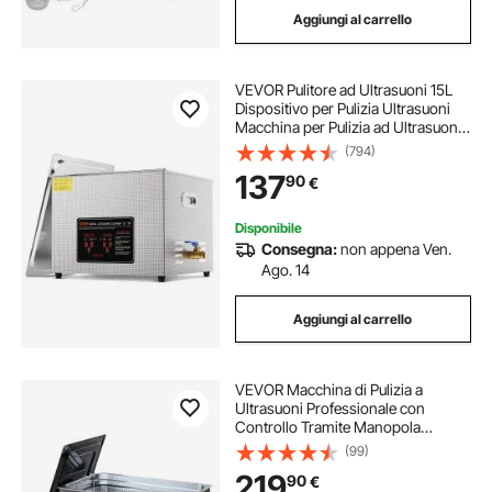
Aggiungi al carrello
pulizia ultrasuoni 3l
pulizia gioielli ultrasuoni
VEVOR Pulitore ad Ultrasuoni 15L
pulizia a ultrasuoni
Dispositivo per Pulizia Ultrasuoni
Macchina per Pulizia ad Ultrasuoni
da 360W con Timer Riscaldatore,
(794)
pulizie ultrasuoni orologio
Pulitore Digitale da 40 kHz con
137
90
€
Cestello per Parti Gioielli
pulitrice ultrasuoni pulizia
Disponibile
Consegna:
non appena Ven.
Ago. 14
dispositivi per pulizia occhiali
Aggiungi al carrello
detergente pulizia ultrasuoni
VEVOR Macchina di Pulizia a
Ultrasuoni Professionale con
Controllo Tramite Manopola
Rotante, Capacita di 30 L con
(99)
Cestello e Sfera di Pulizia, Pulitore a
219
90
€
Ultrasuoni per Orologi, Rasoi,