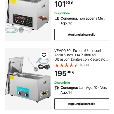
101
90
€
Riscaldatore per Pulizia di Parti di
Strumenti
Disponibile
Consegna:
non appena Mer.
Ago. 12
Aggiungi al carrello
VEVOR 30L Pulitore Ultrasuoni in
Acciaio Inox 304 Pulitori ad
Ultrasuoni Digitale con Riscaldatore
Timer Macchina per la Pulizia di
(1,306)
Disinfettanti per Carburatori Parti in
195
90
€
Ottone Gioielli Dentali
Disponibile
Consegna:
Lun. Ago. 10 - Ven.
Ago. 14
Aggiungi al carrello