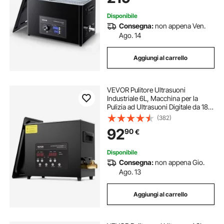
Gioielli
Disponibile
Consegna:
non appena Ven.
Ago. 14
Aggiungi al carrello
VEVOR Pulitore Ultrasuoni
Industriale 6L, Macchina per la
Pulizia ad Ultrasuoni Digitale da 180
W, con Modalità Delicata e
(382)
Degasaggio Migliorato, con
92
90
€
Riscaldatore e Timer, per Gioielli
Disponibile
Consegna:
non appena Gio.
Ago. 13
Aggiungi al carrello