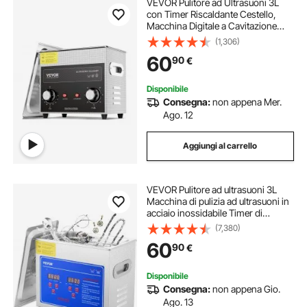
VEVOR Pulitore ad Ultrasuoni 3L
con Timer Riscaldante Cestello,
Macchina Digitale a Cavitazione
Sonica, Pulitrice Ultrasuoni 120 W
(1,306)
per Strumenti di Orologi, Occhiali,
60
90
€
Monete, Utensili Metallici
Disponibile
Consegna:
non appena Mer.
Ago. 12
Aggiungi al carrello
VEVOR Pulitore ad ultrasuoni 3L
Macchina di pulizia ad ultrasuoni in
acciaio inossidabile Timer di
riscaldamento digitale Pulizia gioielli
(7,380)
per uso domestico personale
60
90
€
commerciale
Disponibile
Consegna:
non appena Gio.
Ago. 13