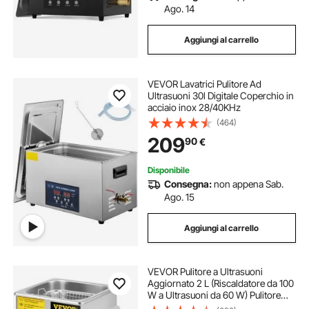
Ago. 14
Aggiungi al carrello
VEVOR Lavatrici Pulitore Ad
Ultrasuoni 30l Digitale Coperchio in
acciaio inox 28/40KHz
(464)
209
90
€
Disponibile
Consegna:
non appena Sab.
Ago. 15
Aggiungi al carrello
VEVOR Pulitore a Ultrasuoni
Aggiornato 2 L (Riscaldatore da 100
W a Ultrasuoni da 60 W) Pulitore
per Parti a Ultrasuoni da