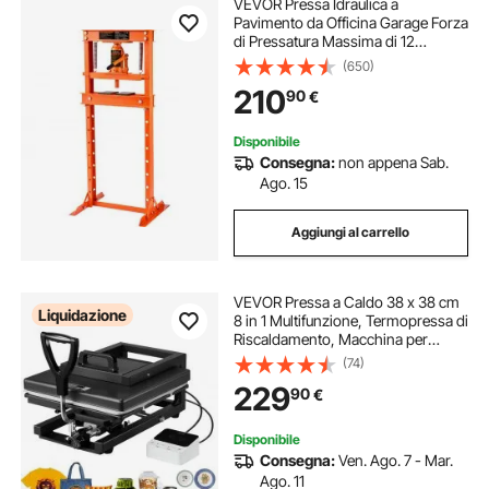
VEVOR Pressa Idraulica a
Pavimento da Officina Garage Forza
di Pressatura Massima di 12
Tonnellate, Pressa Idraulica da
(650)
Officina Manuale Corpo in Acciaio
210
90
€
al Carbonio Altezza Regolabile tra
40-705 mm
Disponibile
Consegna:
non appena Sab.
Ago. 15
Aggiungi al carrello
VEVOR Pressa a Caldo 38 x 38 cm
Liquidazione
8 in 1 Multifunzione, Termopressa di
Riscaldamento, Macchina per
Pressa a Caldo a Sublimazione per
(74)
Magliette, Trasferimento Termico,
229
90
€
Nero
Disponibile
Consegna:
Ven. Ago. 7 - Mar.
Ago. 11