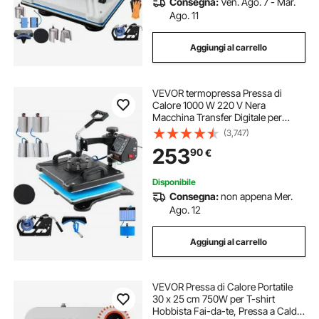
Consegna:
Ven. Ago. 7 - Mar.
Ago. 11
Aggiungi al carrello
VEVOR termopressa Pressa di
Calore 1000 W 220 V Nera
Macchina Transfer Digitale per
Pressa a Caldo 10 in 1 30x38cm
(3,747)
Macchina per Sublimazione
253
90
€
Disponibile
Consegna:
non appena Mer.
Ago. 12
Aggiungi al carrello
VEVOR Pressa di Calore Portatile
30 x 25 cm 750W per T-shirt
Hobbista Fai-da-te, Pressa a Caldo