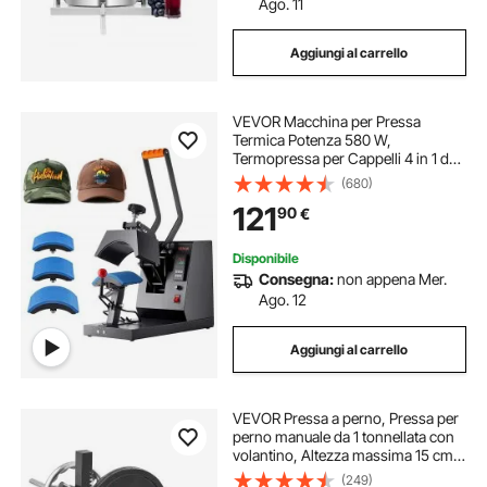
Ago. 11
Aggiungi al carrello
VEVOR Macchina per Pressa
Termica Potenza 580 W,
Termopressa per Cappelli 4 in 1 da
15 x 7,6 cm/17 x 7 cm/17 x 10
(680)
cm/20,6 x 9 cm, Pressa Colore a
121
90
€
Nero, Utilizzo per DIY Qualsiasi
Modello di Cappello
Disponibile
Consegna:
non appena Mer.
Ago. 12
Aggiungi al carrello
VEVOR Pressa a perno, Pressa per
perno manuale da 1 tonnellata con
volantino, Altezza massima 15 cm,
Pressa per perno da tavolo manuale
(249)