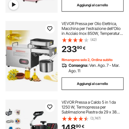
Aggiungi al carrello
pressa per stampa magliette
VEVOR Pressa per Olio Elettrica,
presse per stampi
pressa per stampe
Macchina per l'estrazione dell'Olio
in Acciaio Inox 850W, Temperatura
Regolabile 0-300 ℃, Pannello per
(42)
pressa stampa cappelli
pressa da stampa
Olio a Pressa a Caldo per Spremere
233
90
€
Arachidi, Semi di Sesamo
Rimangono solo 2, Ordina subito
Consegna:
Ven. Ago. 7 - Mar.
Ago. 11
Aggiungi al carrello
VEVOR Pressa a Caldo 5 in 1 da
1250 W, Termopressa per
Sublimazione Piastra da 29 x 38
cm, Uso per Magliette, Federe,
(3,747)
Cappelli, Tazze, Custodie per
148
90
€
cellulari, Collari per Animali, Piatti in