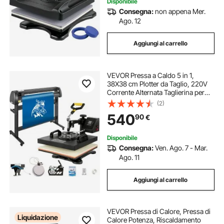
Disponibile
Consegna:
non appena Mer.
Ago. 12
Aggiungi al carrello
VEVOR Pressa a Caldo 5 in 1,
38X38 cm Plotter da Taglio, 220V
Corrente Alternata Taglierina per
Vinile da 135 cm con Software
(2)
Signmaster per Il Trasferimento su
540
90
€
Magliette, Tazza, Piatto, Cappuccio
Disponibile
Consegna:
Ven. Ago. 7 - Mar.
Ago. 11
Aggiungi al carrello
VEVOR Pressa di Calore, Pressa di
Liquidazione
Calore Potenza, Riscaldamento