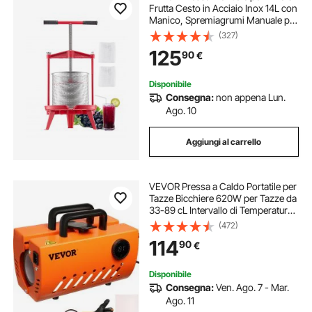
Frutta Cesto in Acciaio Inox 14L con
Manico, Spremiagrumi Manuale per
Bevande Alcoliche Pressa per
(327)
Sidro, Mela, Uva, Tintura, Miele,
125
90
€
Olio d'Oliva Cucina, Casa
Disponibile
Consegna:
non appena Lun.
Ago. 10
Aggiungi al carrello
VEVOR Pressa a Caldo Portatile per
Tazze Bicchiere 620W per Tazze da
33-89 cL Intervallo di Temperatura
40°C-210°C, Termopressa per
(472)
Tazze Altezza Max. 25cm in
114
90
€
Ceramica Acciaio Inox Lega di
Alluminio
Disponibile
Consegna:
Ven. Ago. 7 - Mar.
Ago. 11