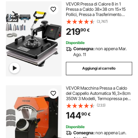
VEVOR Pressa di Calore 8 in 1
Pressa a Caldo 38x38 cm 15x15
Pollici, Pressa a Trasferimento
Termico T-Shirt Pressa Macchina
(3,747)
Sublimazione Mulitifuctional per
219
90
€
Cappelli, Berretti, T-Shirt, Tazze,
Piatti
Disponibile
Consegna:
non appena Mar.
Ago. 11
Aggiungi al carrello
VEVOR Macchina Pressa a Caldo
del Cappello Automatica 16,3x8cm
350W 3 Modelli, Termopressa per
Cappellini Fai-da-te Funzione
(233)
Automatica Controllo Tempo &
144
90
€
Temperatura 40℃ - 210℃ per
Nylon Lino Cotone
Disponibile
Consegna:
non appena Lun.