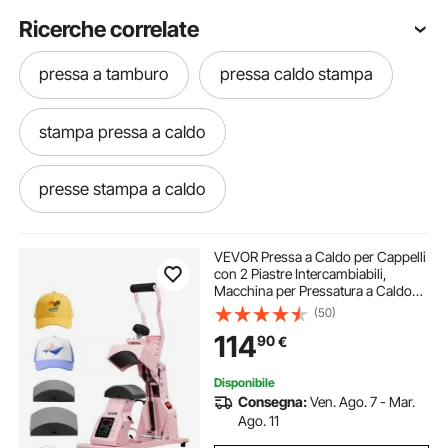
Ricerche correlate
pressa a tamburo
pressa caldo stampa
stampa pressa a caldo
presse stampa a caldo
pressa per stampa a caldo
VEVOR Pressa a Caldo per Cappelli
con 2 Piastre Intercambiabili,
Macchina per Pressatura a Caldo
stampo a pressa
pressa per stampa
per Cappelli con Controllo della
(50)
Temperatura e del Tempo, per
114
90
€
Cappellini, Fasce, Mascherine,
Rosa
stampo per presse
pressa stampa
Disponibile
Consegna:
Ven. Ago. 7 - Mar.
pressa stampa magliette
Ago. 11