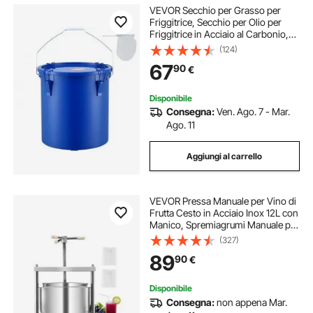
VEVOR Secchio per Grasso per
Friggitrice, Secchio per Olio per
Friggitrice in Acciaio al Carbonio,
con Coperchio, Clip Chiusura,
(124)
Sacchetto Filtraggio dell'Olio
67
90
€
Cucina Caldo, Blu
Disponibile
Consegna:
Ven. Ago. 7 - Mar.
Ago. 11
Aggiungi al carrello
VEVOR Pressa Manuale per Vino di
Frutta Cesto in Acciaio Inox 12L con
Manico, Spremiagrumi Manuale per
Bevande Alcoliche Pressa per
(327)
Sidro, Mela, Uva, Tintura, Miele,
89
90
€
Olio d'Oliva Cucina, Casa
Disponibile
Consegna:
non appena Mar.