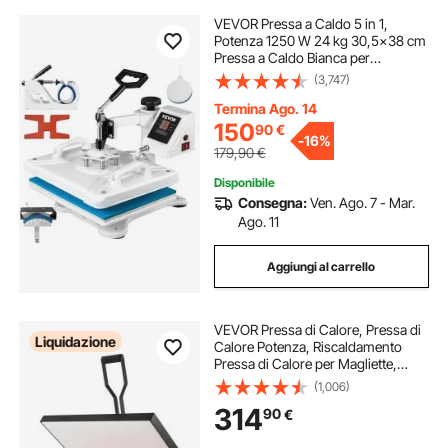
VEVOR Pressa a Caldo 5 in 1,
Potenza 1250 W 24 kg 30,5x38 cm
Pressa a Caldo Bianca per
Macchina per Sublimazione per
(3,747)
Stampare Segni Colorati, Foto su
Scarpe, Cappelli, Berretti, T-Shirt,
Termina Ago. 14
Tazze
150
90
€
-
16%
179,90
€
Disponibile
Consegna:
Ven. Ago. 7 - Mar.
Ago. 11
Aggiungi al carrello
VEVOR Pressa di Calore, Pressa di
Liquidazione
Calore Potenza, Riscaldamento
Pressa di Calore per Magliette,
Stampante Digitale Sublimazione
(1,006)
Industriale per Vinile Trasferimento
314
90
€
Termico, Nero,400 x 600 mm,
1700W