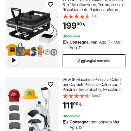
5 in 1 Multifunzione, Termopressa di
Riscaldamento Rapido Uniforme,
Macchina per Pressa a Caldo a
(74)
Sublimazione per Magliette, Nero
199
90
€
Disponibile
Consegna:
Ven. Ago. 7 - Mar.
Ago. 11
Aggiungi al carrello
VEVOR Macchina Pressa a Caldo
per Cappelli Pressa a Caldo con 4
Piastre Intercambiabili, Macchina
per Trasferimento Termico Fai-da-
(680)
te per Progetti di Pressatura di Vinile
111
90
€
Sublimazione Controllo LED
Disponibile
Consegna:
non appena Mer.
Ago. 12