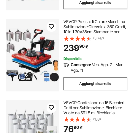
Aggiungi al carrello
VEVOR Pressa di Calore Macchina
Sublimazione Girevole a 360 Gradi,
10 in 1 30x38cm Stampante per
Pressa a Caldo Rossa per Stampare
(3,747)
Diversi Modelli, Lettere e Immagini
239
90
€
sulle Penne, Tazze, Magliette
Disponibile
Consegna:
Ven. Ago. 7 - Mar.
Ago. 11
Aggiungi al carrello
VEVOR Confezione da 16 Bicchieri
Dritti per Sublimazione, Bicchiere
Vuoto da 591,5 ml Bicchieri a
Doppia Parete in Acciaio
(188)
Inossidabile con Cannuccia, per
76
90
€
Pressa a Caldo e Trasferimento di
Calore