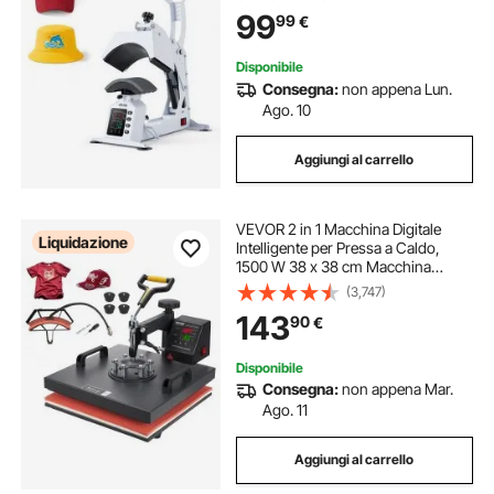
per Pressa Termica, Macchina per
99
99
€
Pressatura Caldo Controllo LED
Disponibile
Consegna:
non appena Lun.
Ago. 10
Aggiungi al carrello
VEVOR 2 in 1 Macchina Digitale
Liquidazione
Intelligente per Pressa a Caldo,
1500 W 38 x 38 cm Macchina
Sublimazione Pressa di Calore
(3,747)
Girevole a 360 Gradi per Magliette,
143
90
€
Cuscini, Borse, Berretti, Cappelli
Disponibile
Consegna:
non appena Mar.
Ago. 11
Aggiungi al carrello