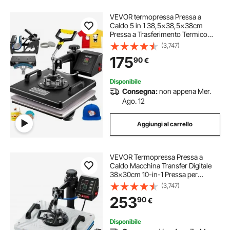
VEVOR termopressa Pressa a
Caldo 5 in 1 38,5x38,5x38cm
Pressa a Trasferimento Termico
1250W Pressa per Sublimazione
(3,747)
per Maglietta da 38x38 cm
175
90
€
Disponibile
Consegna:
non appena Mer.
Ago. 12
Aggiungi al carrello
VEVOR Termopressa Pressa a
Caldo Macchina Transfer Digitale
38x30cm 10-in-1 Pressa per
Stampa Magliette Trasferimento
(3,747)
Multifunzione Bianca
253
90
€
Disponibile