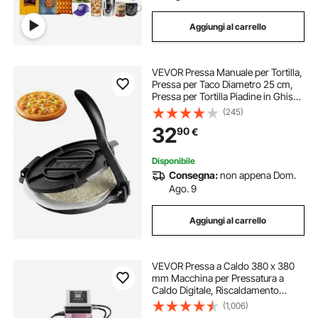
Aggiungi al carrello
VEVOR Pressa Manuale per Tortilla,
Pressa per Taco Diametro 25 cm,
Pressa per Tortilla Piadine in Ghisa,
Pressa Manuale per Tortilla con 100
(245)
Pezzi di Carta da Forno, Macchina
32
90
€
per Impasto di Tortilla
Disponibile
Consegna:
non appena Dom.
Ago. 9
Aggiungi al carrello
VEVOR Pressa a Caldo 380 x 380
mm Macchina per Pressatura a
Caldo Digitale, Riscaldamento
Rapido Uniforme, Cotone Isolante a
(1,006)
2 Strati, Macchina per