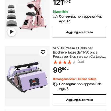
121
90
€
Cappellini, Fasce, Mascherine,
Rosa
Disponibile
Consegna:
non appena Mer.
Ago. 12
Aggiungi al carrello
VEVOR Pressa a Caldo per
Bicchiere Tazze da 11-30 once,
Pressa per Bicchiere con Carta per
Sublimazione, Nastro Adesivo
(178)
Guanti, Impostazione Temperatura
96
90
€
Tempo, Macchina Pressa a Caldo
Fai da te
Rimangono solo 1, Ordina subito
Consegna:
non appena Sab.
Ago. 8
Aggiungi al carrello