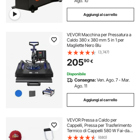
Ago. 10
Aggiungi al carrello
VEVOR Macchina per Pressatura a
Caldo 380 x 380 mm 5 in 1 per
Magliette Nero Blu
(3,747)
205
90
€
Disponibile
Consegna:
Ven. Ago. 7 - Mar.
Ago. 11
Aggiungi al carrello
VEVOR Pressa a Caldo per
Cappelli, Pressa per Trasferimento
Termico di Cappelli 580 W Fai-da-
te Piastra Riscaldante 215 x 100 mm
(680)