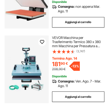
Disponibile
Consegna:
non appena Mar.
Ago. 11
Aggiungi al carrello
VEVOR Macchina per
Trasferimento Termico 380 x 380
mm Macchina per Pressatura a
Caldo con Pressa a Tamburo 0,85
(3,747)
kg Pressatura per Magliette
Oscillante a 360° per
Termina Ago. 14
Magliette/Tazze/Piatti, Verde
181
90
€
-
13%
208,90
€
Disponibile
Consegna:
Ven. Ago. 7 - Mar.
Ago. 11
Aggiungi al carrello