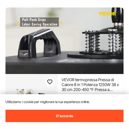
VEVOR termopressa Pressa di
Calore 8 in 1 Potenza 1250W 38 x
30 cm 200-450 °F Pressa a
Caldo per Applicare Lettere
(3,747)
Numeri e su Cappellini Magliette
Utilizziamo i cookie per migliorare la tua esperienza online.
180
90
€
D'accordo
Disponibile
Consegna:
non appena Mar.
Ago. 11