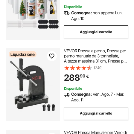
Disponibile
Consegna:
non appena Lun.
Ago. 10
Aggiungi al carrello
VEVOR Pressa a perno, Pressa per
Liquidazione
perno manuale da 3 tonnellate,
Altezza massima 31 cm, Pressa per
perno da tavolo manuale per carichi
(249)
pesanti in ghisa, piegatura,
288
90
€
allungamento, formatura
Disponibile
Consegna:
Ven. Ago. 7 - Mar.
Ago. 11
Aggiungi al carrello
VEVOR Pressa Manuale per Vino di