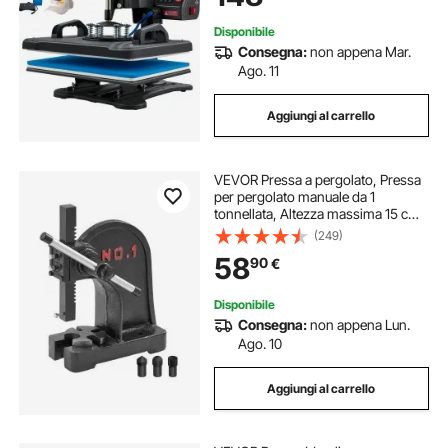
Ceramica
Disponibile
Consegna:
non appena Mar.
Ago. 11
Aggiungi al carrello
VEVOR Pressa a pergolato, Pressa
per pergolato manuale da 1
tonnellata, Altezza massima 15 cm,
Pressa per pergolato manuale da
(249)
tavolo per carichi pesanti in ghisa,
58
90
€
stampaggio, piegatura,
allungamento
Disponibile
Consegna:
non appena Lun.
Ago. 10
Aggiungi al carrello