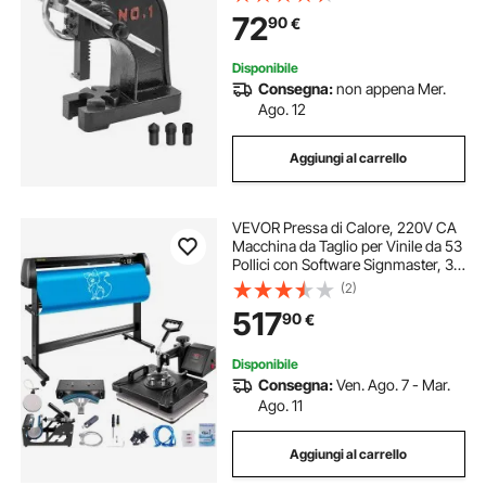
per carichi pesanti in ghisa, Pressa
72
90
€
manuale di precisione
Disponibile
Consegna:
non appena Mer.
Ago. 12
Aggiungi al carrello
VEVOR Pressa di Calore, 220V CA
Macchina da Taglio per Vinile da 53
Pollici con Software Signmaster, 38
x 30 cm Pressa a Caldo 5 in 1 con
(2)
Controller LED Digitale, Plotter da
517
90
€
Taglio Professionale
Disponibile
Consegna:
Ven. Ago. 7 - Mar.
Ago. 11
Aggiungi al carrello