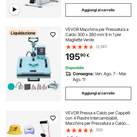
Aggiungi al carrello
VEVOR Macchina per Pressatura a
Liquidazione
Caldo 300 x 380 mm 8 in 1 per
Magliette Verde
(3,747)
195
90
€
Disponibile
Consegna:
Ven. Ago. 7 - Mar.
Ago. 11
Aggiungi al carrello
VEVOR Pressa a Caldo per Cappelli
con 4 Piastre Intercambiabili,
Macchina per Pressatura a Caldo
per Cappelli con Controllo della
(50)
Temperatura e del Tempo, per