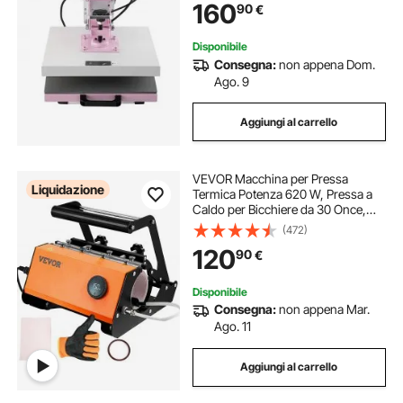
160
90
€
Trasferimento Termico per
Magliette/Cuscini, Rosa
Disponibile
Consegna:
non appena Dom.
Ago. 9
Aggiungi al carrello
VEVOR Macchina per Pressa
Liquidazione
Termica Potenza 620 W, Pressa a
Caldo per Bicchiere da 30 Once,
Colore Nero Uso come Regalo o
(472)
Pubblicità per Compleanni, Eventi
120
90
€
di Congratulazioni, Lauree e
Matrimoni, ecc.
Disponibile
Consegna:
non appena Mar.
Ago. 11
Aggiungi al carrello