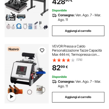
428
90
€
da Taglio Professionale
Disponibile
Consegna:
Ven. Ago. 7 - Mar.
Ago. 11
Aggiungi al carrello
VEVOR Pressa a Caldo
Nuovo
Personalizzazione Tazze Capacità
Max 444 ml, Termopressa con
Nastro Adesivo e Guanti,
(178)
Impostazione di Temperatura e
82
99
€
Tempo, Trasferimento Termico per
Sublimazione Bicchieri e Tazze
Disponibile
Consegna:
Ven. Ago. 7 - Mar.
Ago. 11
Aggiungi al carrello