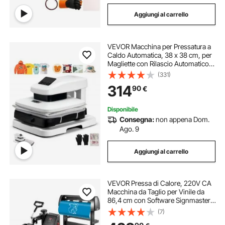
Aggiungi al carrello
VEVOR Macchina per Pressatura a
Caldo Automatica, 38 x 38 cm, per
Magliette con Rilascio Automatico e
Pressione Regolabile, Display
(331)
Digitale, per Progetti di
314
90
€
Trasferimento Termico, Bianco
Disponibile
Consegna:
non appena Dom.
Ago. 9
Aggiungi al carrello
VEVOR Pressa di Calore, 220V CA
Macchina da Taglio per Vinile da
86,4 cm con Software Signmaster,
38 x 30 cm Pressa a Caldo 5 in 1
(7)
con Controller LED Digitale, Plotter