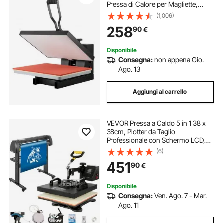
Pressa di Calore per Magliette,
Stampante Digitale Sublimazione
(1,006)
Industriale per Vinile Trasferimento
258
90
€
Termico, Nero,406 x 510 mm,
1700W
Disponibile
Consegna:
non appena Gio.
Ago. 13
Aggiungi al carrello
VEVOR Pressa a Caldo 5 in 1 38 x
38cm, Plotter da Taglio
Professionale con Schermo LCD,
220 V CA Taglierina per Vinile da
(6)
86,36 cm Adatto per il
451
90
€
Trasferimento su Maglietta, Tazza,
Piatto
Disponibile
Consegna:
Ven. Ago. 7 - Mar.
Ago. 11