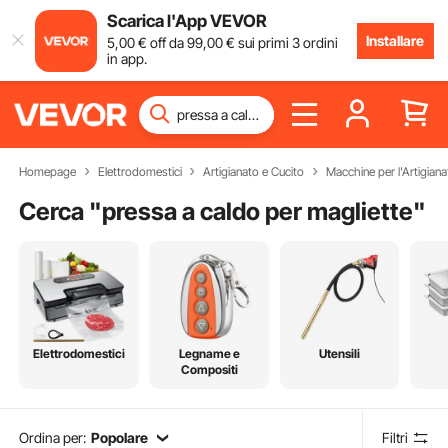
Scarica l'App VEVOR
Installare
5
,00
€
off da
99
,00
€
sui primi 3 ordini
in app.
Homepage
Elettrodomestici
Artigianato e Cucito
Macchine per l'Artigiana
Cerca "
pressa a caldo per magliette
"
Elettrodomestici
Legname e
Utensili
Compositi
Ordina per:
Popolare
Filtri