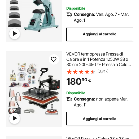
Disponibile
Consegna:
Ven. Ago. 7 - Mar.
Ago. 11
Aggiungi al carrello
VEVOR termopressa Pressa di
Calore 8 in 1 Potenza 1250W 38 x
30 cm 200-450 °F Pressa a Caldo
per Applicare Lettere Numeri e su
(3,747)
Cappellini Magliette
180
90
€
Disponibile
Consegna:
non appena Mar.
Ago. 11
Aggiungi al carrello
VEVOR Pressa a Caldo 38 x 38 cm