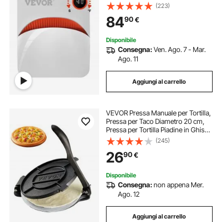
Portatile Piastra Termica 30 x 25 cm
(223)
Temperatura 40-205 ℃,
84
90
€
Termopressa Uso Domestico 3,3
kg Fai-da-te
Disponibile
Consegna:
Ven. Ago. 7 - Mar.
Ago. 11
Aggiungi al carrello
VEVOR Pressa Manuale per Tortilla,
Pressa per Taco Diametro 20 cm,
Pressa per Tortilla Piadine in Ghisa,
Pressa Manuale per Tortilla con 100
(245)
Pezzi di Carta da Forno, Macchina
26
90
€
per Impasto di Tortilla
Disponibile
Consegna:
non appena Mer.
Ago. 12
Aggiungi al carrello