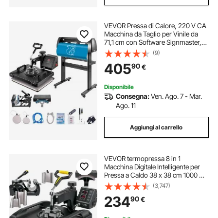
VEVOR Pressa di Calore, 220 V CA
Macchina da Taglio per Vinile da
71,1 cm con Software Signmaster,
29 x 38 cm Pressa a Caldo 5 in 1
(9)
con Controller LED Digitale, Plotter
405
90
€
da Taglio Professionale
Disponibile
Consegna:
Ven. Ago. 7 - Mar.
Ago. 11
Aggiungi al carrello
VEVOR termopressa 8 in 1
Macchina Digitale Intelligente per
Pressa a Caldo 38 x 38 cm 1000 W
220 V 50 Hz Potenza Stampa Calda
(3,747)
Nera
234
90
€