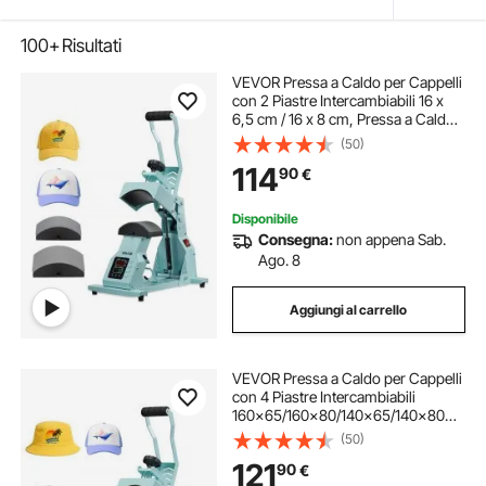
100+
Risultati
VEVOR Pressa a Caldo per Cappelli
con 2 Piastre Intercambiabili 16 x
6,5 cm / 16 x 8 cm, Pressa a Caldo
per Cappelli con Controllo della
(50)
Temperatura e del Tempo,
114
90
€
Macchina Fai da te
Disponibile
Consegna:
non appena Sab.
Ago. 8
Aggiungi al carrello
VEVOR Pressa a Caldo per Cappelli
con 4 Piastre Intercambiabili
160x65/160x80/140x65/140x80
mm, Pressa a Caldo per Cappelli
(50)
con Controllo della Temperatura e
121
90
€
del Tempo, Colore Verde