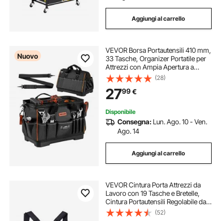
Aggiungi al carrello
VEVOR Borsa Portautensili 410 mm,
Nuovo
33 Tasche, Organizer Portatile per
Attrezzi con Ampia Apertura a
Cerniera, Tracolla Regolabile, Base
(28)
Rigida Resistente all’Acqua, Ideale
27
99
€
per Fai da Te e Cantiere
Disponibile
Consegna:
Lun. Ago. 10 - Ven.
Ago. 14
Aggiungi al carrello
VEVOR Cintura Porta Attrezzi da
Lavoro con 19 Tasche e Bretelle,
Cintura Portautensili Regolabile da
80-131 cm, Supporto di
(52)
Sospensione Staccabile per