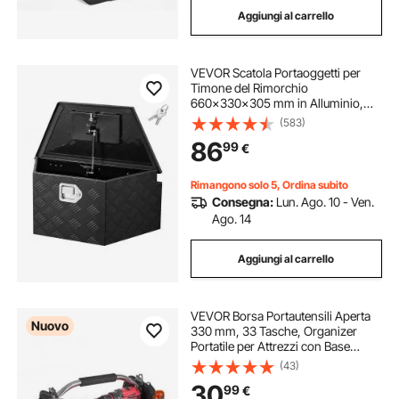
Aggiungi al carrello
pannello officina portautensili
VEVOR Scatola Portaoggetti per
pannello forato portautensili officina
Timone del Rimorchio
660x330x305 mm in Alluminio,
Cassone Portautensili con Serratura
(583)
cassetta portautensili
portautensili parete
per Rimorchio Capacità di Carico
86
99
€
50 kg Scatola di Stoccaggio per
Attrezzi, Nero
portautensili da parete
Rimangono solo 5, Ordina subito
Consegna:
Lun. Ago. 10 - Ven.
Ago. 14
ganci per pannello portautensili
Aggiungi al carrello
barra magnetica portautensili
VEVOR Borsa Portautensili Aperta
Nuovo
organizer parete portautensili
330 mm, 33 Tasche, Organizer
Portatile per Attrezzi con Base
Rigida in Plastica, Resistente
(43)
all'Acqua, Tracolla Regolabile, per
30
99
€
Professionisti, Fai da Te e Cantiere