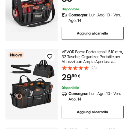
Disponibile
Consegna:
Lun. Ago. 10 - Ven.
Ago. 14
Aggiungi al carrello
VEVOR Borsa Portautensili 510 mm,
Nuovo
33 Tasche, Organizer Portatile per
Attrezzi con Ampia Apertura a
Cerniera, Tracolla Regolabile, con
(28)
Base Rigida e Resistente all’Acqua,
29
99
€
per Fai da Te e Cantiere
Disponibile
Consegna:
Lun. Ago. 10 - Ven.
Ago. 14
Aggiungi al carrello