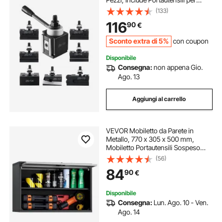
Tornio, Portautensili a Cuneo per
(133)
Tornitura, per Mini Torni e Torni per
116
90
€
Metallo, Oscillazione 152,4-305
mm
Sconto extra di 5%
con coupon
Disponibile
Consegna:
non appena Gio.
Ago. 13
Aggiungi al carrello
VEVOR Mobiletto da Parete in
Metallo, 770 x 305 x 500 mm,
Mobiletto Portautensili Sospeso
con Ante a Ribalta e Ripiano,
(56)
Capacità di Carico 108,9 kg per
84
90
€
Garage, Cantina, Cucina,
Montaggio Richiesto
Disponibile
Consegna:
Lun. Ago. 10 - Ven.
Ago. 14