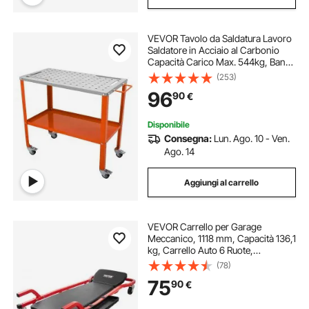
VEVOR Tavolo da Saldatura Lavoro
Saldatore in Acciaio al Carbonio
Capacità Carico Max. 544kg, Banco
di Lavoro per Saldatura 91,4 x 45,7
(253)
cm da Officina Garage, Tavolo da
96
90
€
Saldatura 94 Fori Portautensili
Disponibile
Consegna:
Lun. Ago. 10 - Ven.
Ago. 14
Aggiungi al carrello
VEVOR Carrello per Garage
Meccanico, 1118 mm, Capacità 136,1
kg, Carrello Auto 6 Ruote,
Poggiatesta Ammortizzato
(78)
Regolabile, Vassoio Portautensili,
75
90
€
Telaio in Acciaio Resistente per
Garage Officine