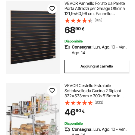
VEVOR Pannello Forato da Parete
Porta Attrezzi per Garage Officina
121,9x60,96 cm, Pannello
Portautensili 2 Pezzi Pannelli da
(169)
Parete Porta Attrezzi Portata ca.
68
90
€
34kg Utensili Officina Garage Fai-
da-te
Disponibile
Consegna:
Lun. Ago. 10 - Ven.
Ago. 14
Aggiungi al carrello
VEVOR Cestello Estraibile
Sottolavello da Cucina 2 Ripiani
322x533mm e 300x516mm in
Acciaio Cromato, Cestello
(833)
Scorrevole Cucina Ripiano Carico
46
90
€
max. 30kg, Cestello Portautensili
Sottolavello da Cucina
Disponibile
Consegna:
Lun. Ago. 10 - Ven.
Ago. 14