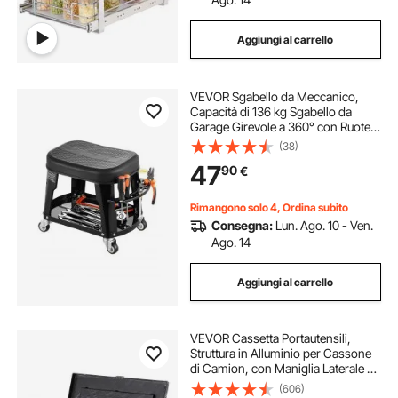
Aggiungi al carrello
VEVOR Sgabello da Meccanico,
Capacità di 136 kg Sgabello da
Garage Girevole a 360° con Ruote,
Vassoio Portautensili e
(38)
Portacacciavite, Resistente, per
47
90
€
Garage, Officina e Riparazione
Auto, Nero
Rimangono solo 4, Ordina subito
Consegna:
Lun. Ago. 10 - Ven.
Ago. 14
Aggiungi al carrello
VEVOR Cassetta Portautensili,
Struttura in Alluminio per Cassone
di Camion, con Maniglia Laterale e
Chiavi di Blocco, Organizzatore per
(606)