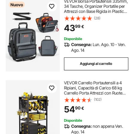
VEVOR Borsa Portautensili 335mm,
Nuovo
34 Tasche, Organizer Portatile per
Attrezzi con Base Rigida in Plastica,
Ampia Apertura a Cerniera, Tracolla
(28)
Regolabile, Resistente all'Acqua, per
43
99
€
Fai da Te e Cantiere
Disponibile
Consegna:
Lun. Ago. 10 - Ven.
Ago. 14
Aggiungi al carrello
VEVOR Carrello Portautensili a 4
Ripiani, Capacità di Carico 68 kg
Carrello Porta Attrezzi con Ruote
per Trapano e Rastrelliera di
(102)
Stoccaggio Stabile, per Impieghi
54
90
€
Gravosi per Officina, Garage, Nero
Disponibile
Consegna:
non appena Ven.
Ago. 14