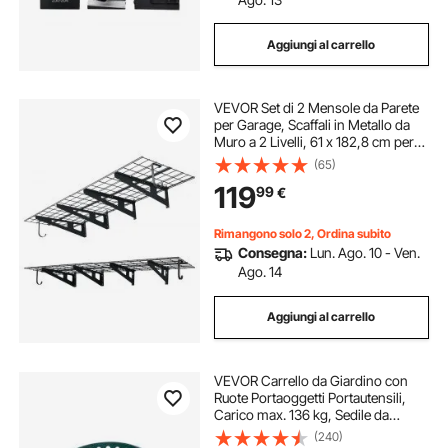
Aggiungi al carrello
VEVOR Set di 2 Mensole da Parete
per Garage, Scaffali in Metallo da
Muro a 2 Livelli, 61 x 182,8 cm per
Mensola, Portata Totale di 454 kg,
(65)
con Ganci Portautensili, Soluzione
119
99
€
Salvaspazio per Officina
Rimangono solo 2, Ordina subito
Consegna:
Lun. Ago. 10 - Ven.
Ago. 14
Aggiungi al carrello
VEVOR Carrello da Giardino con
Ruote Portaoggetti Portautensili,
Carico max. 136 kg, Sedile da
Lavoro Carrello per Giardinaggio,
(240)