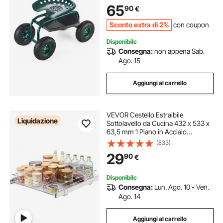
Tosaerba, Piantagione, Sedile 450 x
65
90
€
370 mm Girevole 360°
Sconto extra di 2%
con coupon
Disponibile
Consegna:
non appena Sab.
Ago. 15
Aggiungi al carrello
VEVOR Cestello Estraibile
Liquidazione
Sottolavello da Cucina 432 x 533 x
63,5 mm 1 Piano in Acciaio
Cromato, Cestello Scorrevole per
(833)
Cucina Ripiano Carico max. 13 kg,
29
90
€
Cestello Portautensili Sottolavello
da Cucina
Disponibile
Consegna:
Lun. Ago. 10 - Ven.
Ago. 14
Aggiungi al carrello