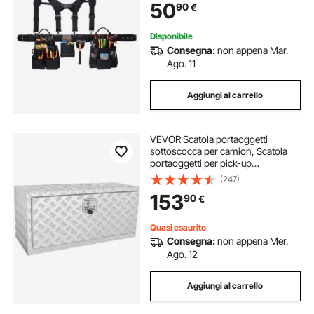
50
90
€
Elettricisti, Carpentieri, Edilizia
Disponibile
Consegna:
non appena Mar.
Ago. 11
Aggiungi al carrello
VEVOR Scatola portaoggetti
sottoscocca per camion, Scatola
portaoggetti per pick-up
914×430×460 mm, Cassetta
(247)
portautensili in alluminio con
153
90
€
serratura e chiavi, Scatola
portaoggetti per rimorchio furgone
Quasi esaurito
Consegna:
non appena Mer.
Ago. 12
Aggiungi al carrello