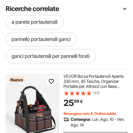
Ricerche correlate
a parete portautensili
pannello portautensili ganci
ganci portautensili per pannelli forati
pannello portautensili metallo
VEVOR Borsa Portautensili Aperta
Nuovo
330 mm, 45 Tasche, Organizer
Portatile per Attrezzi con Base
ganci per pannello forato portautensili
Resistente e Durevole, Manico
(43)
Comodo e Tracolla Regolabile, per
25
99
€
Professionisti, Fai da Te e Cantiere
ganci pannello forato portautensili
Rimangono solo 4, Ordina subito
Consegna:
Lun. Ago. 10 - Ven.
pannelli portautensili officina
Ago. 14