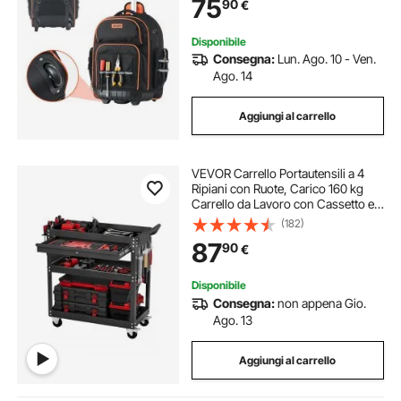
75
90
€
Organizzatore per Borse per
Edilizia, Meccanico
Disponibile
Consegna:
Lun. Ago. 10 - Ven.
Ago. 14
Aggiungi al carrello
VEVOR Carrello Portautensili a 4
Ripiani con Ruote, Carico 160 kg
Carrello da Lavoro con Cassetto e
Pannello Forato, Organizzatore per
(182)
Utensili Meccanici con Sistema di
87
90
€
Bloccaggio per Garage, Nero
Disponibile
Consegna:
non appena Gio.
Ago. 13
Aggiungi al carrello