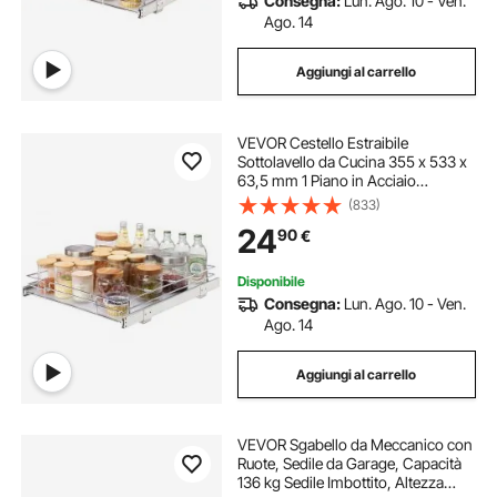
Consegna:
Lun. Ago. 10 - Ven.
Ago. 14
Aggiungi al carrello
VEVOR Cestello Estraibile
Sottolavello da Cucina 355 x 533 x
63,5 mm 1 Piano in Acciaio
Cromato, Cestello Scorrevole per
(833)
Cucina Ripiano Carico max. 13 kg,
24
90
€
Cestello Portautensili Sottolavello
da Cucina
Disponibile
Consegna:
Lun. Ago. 10 - Ven.
Ago. 14
Aggiungi al carrello
VEVOR Sgabello da Meccanico con
Ruote, Sedile da Garage, Capacità
136 kg Sedile Imbottito, Altezza