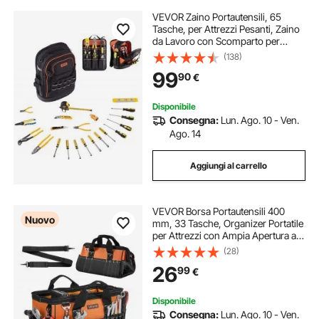
VEVOR Zaino Portautensili, 65
Tasche, per Attrezzi Pesanti, Zaino
da Lavoro con Scomparto per
Laptop e Base Sagomata, Borsa da
(138)
Cantiere per Elettricisti, Riparatori e
99
90
€
Tecnici HVAC Nero Arancione
Disponibile
Consegna:
Lun. Ago. 10 - Ven.
Ago. 14
Aggiungi al carrello
VEVOR Borsa Portautensili 400
Nuovo
mm, 33 Tasche, Organizer Portatile
per Attrezzi con Ampia Apertura a
Cerniera, Manico Comodo e
(28)
Tracolla Regolabile, Resistente
26
99
€
all’Acqua, Ideale per Fai da Te e
Cantiere
Disponibile
Consegna:
Lun. Ago. 10 - Ven.