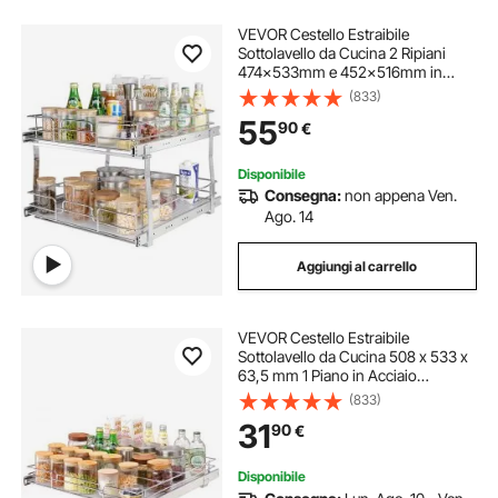
VEVOR Cestello Estraibile
Sottolavello da Cucina 2 Ripiani
474x533mm e 452x516mm in
Acciaio Cromato, Cestello
(833)
Scorrevole Cucina Ripiano Carico
55
90
€
max. 30kg, Cestello Portautensili
Sottolavello da Cucina
Disponibile
Consegna:
non appena Ven.
Ago. 14
Aggiungi al carrello
VEVOR Cestello Estraibile
Sottolavello da Cucina 508 x 533 x
63,5 mm 1 Piano in Acciaio
Cromato, Cestello Scorrevole per
(833)
Cucina Ripiano Carico max. 13 kg,
31
90
€
Cestello Portautensili Sottolavello
da Cucina
Disponibile