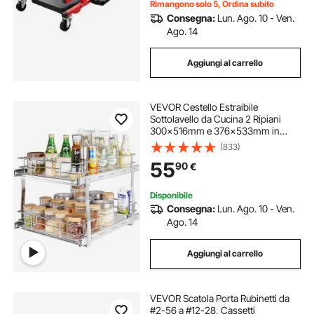
Rimangono solo 5, Ordina subito
Consegna:
Lun. Ago. 10 - Ven.
Ago. 14
Aggiungi al carrello
VEVOR Cestello Estraibile
Sottolavello da Cucina 2 Ripiani
300x516mm e 376x533mm in
Acciaio Cromato, Cestello
(833)
Scorrevole Cucina Ripiano Carico
55
90
€
max. 30kg, Cestello Portautensili
Sottolavello da Cucina
Disponibile
Consegna:
Lun. Ago. 10 - Ven.
Ago. 14
Aggiungi al carrello
VEVOR Scatola Porta Rubinetti da
#2-56 a #12-28, Cassetti