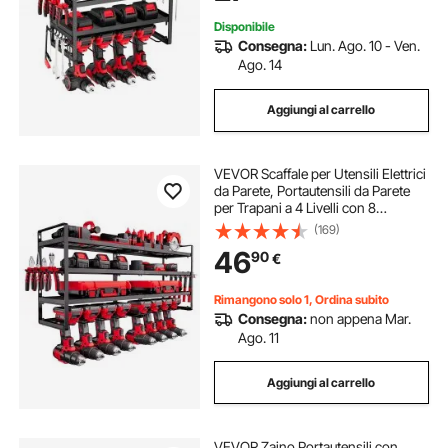
Disponibile
Consegna:
Lun. Ago. 10 - Ven.
Ago. 14
Aggiungi al carrello
VEVOR Scaffale per Utensili Elettrici
da Parete, Portautensili da Parete
per Trapani a 4 Livelli con 8
Supporti per Trapano, Portaoggetti
(169)
con Supporto per Cacciavite, per
46
90
€
Utensili da Garage Officina
Rimangono solo 1, Ordina subito
Consegna:
non appena Mar.
Ago. 11
Aggiungi al carrello
VEVOR Zaino Portautensili con