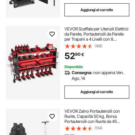
Aggiungi al carrello
VEVOR Scaffale per Utensili Elettrici
da Parete, Portautensili da Parete
per Trapani a 4 Livelli con 8
Supporti per Trapano, Portaoggetti
(169)
con Pannelli Forati Laterali, per
52
90
€
Utensili da Garage Officina
Disponibile
Consegna:
non appena Ven.
Ago. 14
Aggiungi al carrello
VEVOR Zaino Portautensili con
Ruote, Capacità 50 kg, Borsa
Portautensili con Ruote da 45
Tasche, Maniglia Telescopica
(134)
Regolabile e Base Stabile,