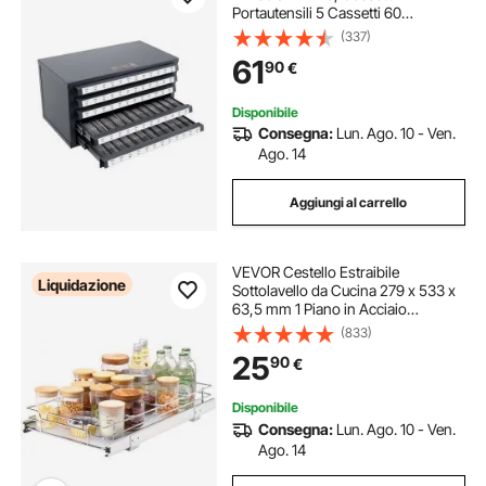
Portautensili 5 Cassetti 60
Scomparti Etichettati, Dispenser
(337)
Rubinetti 37,5x20x20 cm Impilabile
61
90
€
Identificazione Conservazione
Officina Garage
Disponibile
Consegna:
Lun. Ago. 10 - Ven.
Ago. 14
Aggiungi al carrello
VEVOR Cestello Estraibile
Liquidazione
Sottolavello da Cucina 279 x 533 x
63,5 mm 1 Piano in Acciaio
Cromato, Cestello Scorrevole per
(833)
Cucina Ripiano Carico max. 13 kg,
25
90
€
Cestello Portautensili Sottolavello
da Cucina
Disponibile
Consegna:
Lun. Ago. 10 - Ven.
Ago. 14