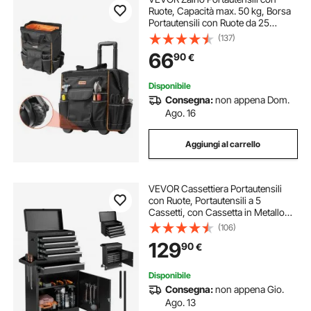
Ruote, Capacità max. 50 kg, Borsa
Portautensili con Ruote da 25
Tasche, Maniglia Telescopica
(137)
Regolabile, 390 x 290 x 420 mm,
66
90
€
Organizzatore per Borse per Lavoro
Disponibile
Consegna:
non appena Dom.
Ago. 16
Aggiungi al carrello
VEVOR Cassettiera Portautensili
con Ruote, Portautensili a 5
Cassetti, con Cassetta in Metallo
Staccabile, Barra di Bloccaggio,
(106)
Rivestimento Protettivo, Mobiletto
129
90
€
Portaoggetti per Garage
Disponibile
Consegna:
non appena Gio.
Ago. 13