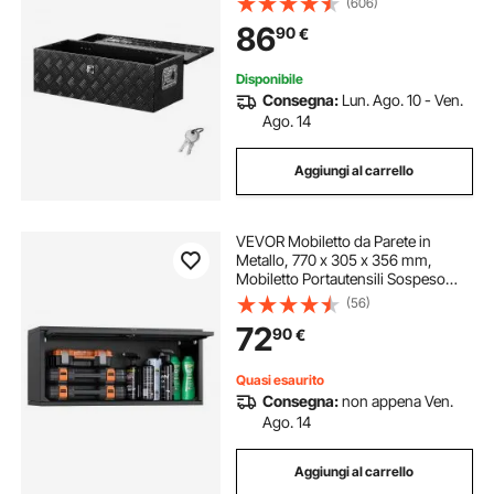
(606)
Rimorchi, Camper, 76,2 x 330,2 x
86
90
€
243,84 mm, Nero
Disponibile
Consegna:
Lun. Ago. 10 - Ven.
Ago. 14
Aggiungi al carrello
VEVOR Mobiletto da Parete in
Metallo, 770 x 305 x 356 mm,
Mobiletto Portautensili Sospeso
con Ante a Ribalta, Capacità di
(56)
Carico 54,5 kg per Garage,
72
90
€
Cantina, Cucina, Montaggio
Richiesto
Quasi esaurito
Consegna:
non appena Ven.
Ago. 14
Aggiungi al carrello