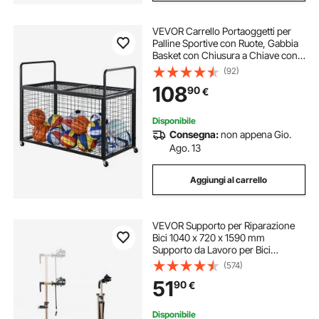
VEVOR Carrello Portaoggetti per
Palline Sportive con Ruote, Gabbia
Basket con Chiusura a Chiave con
Doppi Coperchi, Organizzatore
(92)
Porta Attrezzi Sportivi Interni ed
108
90
€
Esterni, Rastrelliera in Acciaio
Disponibile
Consegna:
non appena Gio.
Ago. 13
Aggiungi al carrello
VEVOR Supporto per Riparazione
Bici 1040 x 720 x 1590 mm
Supporto da Lavoro per Bici
Resistente, Capacità di Carico di
(574)
39,9 kg con Altezza Regolabile
51
90
€
1050 a 1520 mm e Vassoio
Portautensili Magnetico
Disponibile