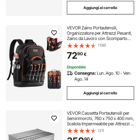
Aggiungi al carrello
VEVOR Zaino Portautensili,
Organizzatore per Attrezzi Pesanti,
Zaino da Lavoro con Scomparto
per Laptop e Base Sagomata, Borsa
(138)
da Cantiere per Elettricisti,
72
90
€
Riparatori e Tecnici HVAC, 65
Tasche
Disponibile
Consegna:
Lun. Ago. 10 - Ven.
Ago. 14
Aggiungi al carrello
VEVOR Cassetta Portautensili per
Semirimorchi, 760 x 750 x 400 mm,
Scatola Impermeabile per Attrezzi in
Alluminio con Piastra Diamantata,
(21)
con Ingresso Cabina, Serratura a T
90
€
e Chiavi per Pianali