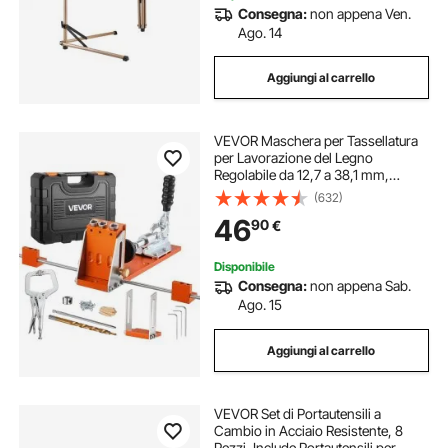
Consegna:
non appena Ven.
Ago. 14
Aggiungi al carrello
VEVOR Maschera per Tassellatura
per Lavorazione del Legno
Regolabile da 12,7 a 38,1 mm,
Sistema di Fori Tascabili con
(632)
Valigetta Portautensili, Morsetto a
46
90
€
C, Trapano a Gradini, Chiave
Esagonale
Disponibile
Consegna:
non appena Sab.
Ago. 15
Aggiungi al carrello
VEVOR Set di Portautensili a
Cambio in Acciaio Resistente, 8
Pezzi, Include Portautensili per