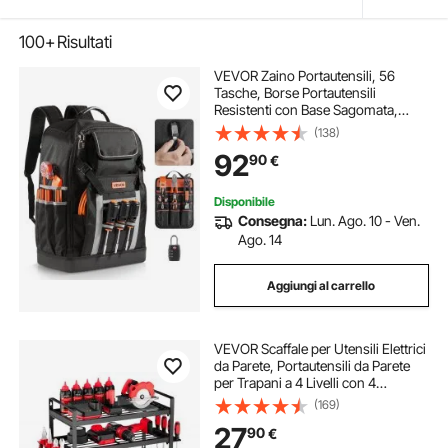
100+
Risultati
VEVOR Zaino Portautensili, 56
Tasche, Borse Portautensili
Resistenti con Base Sagomata,
Zaino per Elettricisti, per Cantieri
(138)
Edili, Elettricisti, Tecnici Industriali,
92
90
€
Riparatori e Tecnici HVAC
Disponibile
Consegna:
Lun. Ago. 10 - Ven.
Ago. 14
Aggiungi al carrello
VEVOR Scaffale per Utensili Elettrici
da Parete, Portautensili da Parete
per Trapani a 4 Livelli con 4
Supporti per Trapano, Portaoggetti
(169)
con Supporto per Cacciavite, per
27
90
€
Utensili da Garage Officina