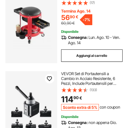
Fissa, Vassoio Portautensili e 2
(17)
Cassetti, per Garage, Officina e
Riparazione Auto, Rosso Nero
Termina Ago. 14
56
90
€
-
7%
60,90
€
Disponibile
Consegna:
Lun. Ago. 10 - Ven.
Ago. 14
Aggiungi al carrello
VEVOR Set di Portautensili a
Cambio in Acciaio Resistente, 6
Pezzi, Include Portautensili per
Tornio, Portautensili a Cuneo per
(133)
Tornitura, per Mini Torni e Torni per
114
90
€
Metallo, Oscillazione 254-381 mm
Sconto extra di 5%
con coupon
Disponibile
Consegna:
non appena Gio.
Ago. 13