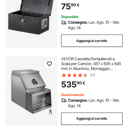
Rimorchi, Camper, 50,8 x 30,5 x
75
90
€
24,1 cm, Colore Nero
Disponibile
Consegna:
Lun. Ago. 10 - Ven.
Ago. 14
Aggiungi al carrello
VEVOR Cassetta Portautensili a
Scala per Camion, 457 x 695 x 645
mm in Alluminio, Montaggio
Laterale, Cassetta Impermeabile
(21)
con Maniglia a T e Chiavi per
535
90
€
Semirimorchi, Rimorchi a Pianale
Quasi esaurito
Consegna:
Lun. Ago. 10 - Ven.
Ago. 14
Aggiungi al carrello