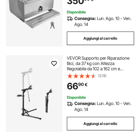
350
Disponibile
Consegna:
Lun. Ago. 10 - Ven.
Ago. 14
Aggiungi al carrello
VEVOR Supporto per Riparazione
Bici, da 37 kg con Altezza
Regolabile da 102 a 162 cm e
Vassoio Portautensili Magnetico,
(574)
Supporto Pieghevole per
66
90
€
Manutenzione Bici, per Meccanici
da Casa
Disponibile
Consegna:
Lun. Ago. 10 - Ven.
Ago. 14
Aggiungi al carrello