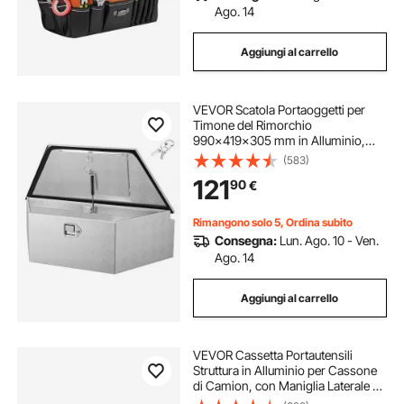
Ago. 14
Aggiungi al carrello
VEVOR Scatola Portaoggetti per
Timone del Rimorchio
990x419x305 mm in Alluminio,
Cassone Portautensili per
(583)
Rimorchio Capacità di Carico 50 kg
121
90
€
Scatola di Stoccaggio per Attrezzi
per Camion SUV
Rimangono solo 5, Ordina subito
Consegna:
Lun. Ago. 10 - Ven.
Ago. 14
Aggiungi al carrello
VEVOR Cassetta Portautensili
Struttura in Alluminio per Cassone
di Camion, con Maniglia Laterale e
Chiavi di Blocco, Organizzatore per