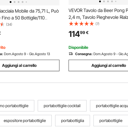
VEVOR Tavolo da Beer Pong Po
cciaia Mobile da 75,71 L, Può
2,4 m, Tavolo Pieghevole Rial
Fino a 50 Bottiglie/110
cm Maniglie per Trasporto e 6 
(7)
arrello Portatile per Bevande
(34)
Pong, Leggero per Portellone 
r Feste, per Bevande con
114
99
€
€
Auto per Viaggio, Campeggio,
eriore e Laterali Ruote e
ie
ito
Disponibile
a:
Dom.Agosto 9 - Gio.Agosto 13
Consegna:
Dom.Agosto 9 - Gio.Ag
Aggiungi al carrello
Aggiungi al carrello
ino portabottiglie
portabottiglie cocktail
portabottiglie acq
espositore portabottiglie
portabottiglia
portabottiglie