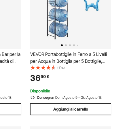
 Bar per la
VEVOR Portabottiglie in Ferro a 5 Livelli
acità di
per Acqua in Bottiglia per 5 Bottiglie,
ttiglie
Portabottiglie 18,9 L, Portabottiglie per 5
(194)
o per
Bottiglie, Portabottiglie Resistente per
36
90
€
no, Nero
Cucina Ufficio Soggiorno Nero
Disponibile
osto 13
Consegna:
Dom.Agosto 9 - Gio.Agosto 13
Aggiungi al carrello