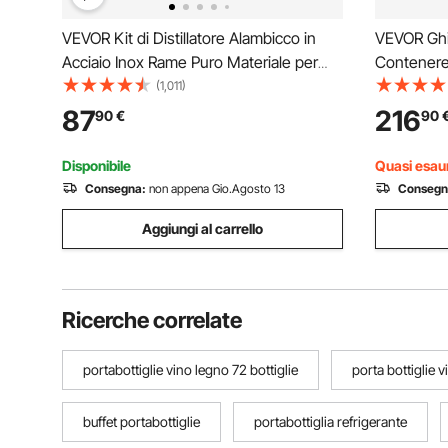
VEVOR Kit di Distillatore Alambicco in
VEVOR Ghia
Acciaio Inox Rame Puro Materiale per
Contenere 
Uso Alimentare Capienza del Serbatoio
Lattine, C
(1,011)
30L, Kit Distillatore 35 x 35 cm per
da Bar pe
87
216
90
€
90
Liquore Acqua Distillata Vino con Pompa
Ripiani Inf
d'Acqua
Apribottigl
Disponibile
Quasi esaur
Consegna:
non appena Gio.Agosto 13
Consegn
Aggiungi al carrello
Ricerche correlate
portabottiglie vino legno 72 bottiglie
porta bottiglie v
buffet portabottiglie
portabottiglia refrigerante