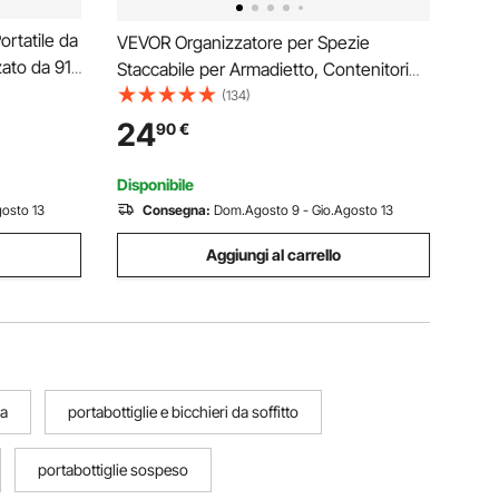
rtatile da
VEVOR Organizzatore per Spezie
zato da 91
Staccabile per Armadietto, Contenitori
Palline da
per Condimenti Impilabile a 4 Cravatte,
(134)
Posteriore
Porta Spezie per Dispensa da Cucina da
24
90
€
 Nero
Banco o da Parete, 401x116x271 mm
Disponibile
osto 13
Consegna:
Dom.Agosto 9 - Gio.Agosto 13
Aggiungi al carrello
ua
portabottiglie e bicchieri da soffitto
portabottiglie sospeso