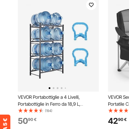
VEVOR Portabottiglie a 4 Livelli,
VEVOR Sed
Portabottiglie in Ferro da 18,9 L,
Portatile 
Portabottiglie a Doppio Livello per 8
Supporto P
(194)
Bottiglie, Portabrocche per Acqua
Oxford, S
50
42
90
€
90
€
Resistente per Cucina, Ufficio,
980 x 630