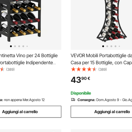
inetta Vino per 24 Bottiglie
VEVOR Mobili Portabottiglie da
 Portabottiglie Indipendente
Casa per 15 Bottiglie, con Cap
tà di Carico Totale di 36 kg,
Carico Totale di 20 kg, Portabo
(389)
(389)
glie per Cucina, Cantina, Bar,
Indipendente in Legno di Ferr
43
90
€
anzo, Soggiorno, Nero
Cucina, Cantina, Bar, Soggior
Disponibile
a:
non appena Mer.Agosto 12
Consegna:
Dom.Agosto 9 - Gio.Ag
Aggiungi al carrello
Aggiungi al carrello