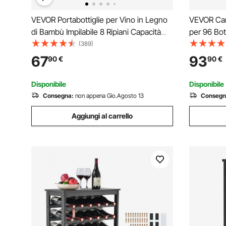
VEVOR Portabottiglie per Vino in Legno
VEVOR Cant
di Bambù Impilabile 8 Ripiani Capacità
per 96 Bott
Max. 72 Bottiglie, Cantinetta
Indipenden
(389)
Portabottiglie 8 Piani da Terra per Vino
Totale di 1
67
93
90
€
90
€
Materiale Legno Bambù Struttura
Cucina, Ca
Modulare Fai-da-te
Disponibile
Disponibile
Consegna:
non appena Gio.Agosto 13
Consegn
Aggiungi al carrello