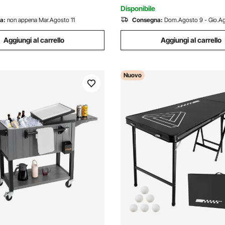
atile 5,7 kg
d'Acqua
Disponibile
a:
non appena Mar.Agosto 11
Consegna:
Dom.Agosto 9 - Gio.Ag
Aggiungi al carrello
Aggiungi al carrello
Nuovo