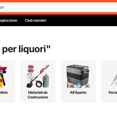
Ispirazione
Club membri
 per liquori
"
 Moto
Materiali da
All'Aperto
Ferr
Costruzione