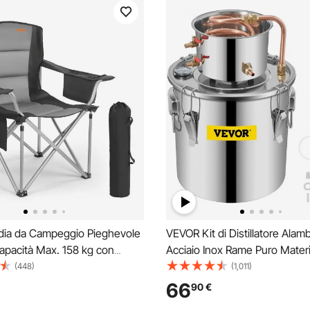
ia da Campeggio Pieghevole
VEVOR Kit di Distillatore Alamb
Capacità Max. 158 kg con
Acciaio Inox Rame Puro Materi
ortabottiglia in Tessuto
Uso Alimentare Capienza del 
(448)
(1,011)
edia da Campeggio Esterno
11,4L, Kit Distillatore 25 x 25 
66
90
€
 x 990 mm per Campeggio
Liquore Acqua Distillata Vino