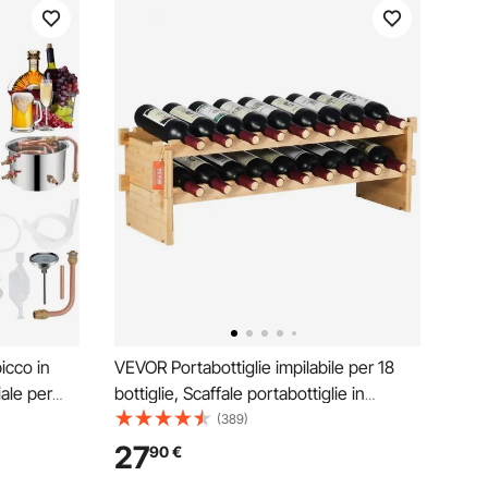
icco in
VEVOR Portabottiglie impilabile per 18
ale per
bottiglie, Scaffale portabottiglie in
Serbatoio
bambù massiccio da 2 ripiani,
(389)
cm per
Portabottiglie autoportante, Ripiani anti-
27
90
€
 con Pompa
scuotimento da cantina, bar, osteria