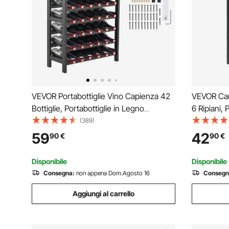
VEVOR Portabottiglie Vino Capienza 42
VEVOR Cant
Bottiglie, Portabottiglie in Legno
6 Ripiani,
Massello di Bambù 7 Ripiani,
con Capaci
(389)
Portabottiglie Indipendente, Ripiani Anti-
Portabotti
59
42
90
€
90
€
scuotimento per Bar Cantina Osteria
Sala da Pr
Enoteca
Disponibile
Disponibile
Consegna:
non appena Dom.Agosto 16
Consegn
Aggiungi al carrello