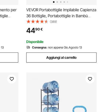
imento per
VEVOR Portabottiglie Impilabile Capienza
tiglie
36 Bottiglie, Portabottiglie in Bambù
Carico
Solido 4 Ripiani, Portabottiglie
(389)
bili,
Indipendente, Ripiani Anti-scuotimento
44
90
€
na, Nero
per Bar Cantina Enoteca
Disponibile
 13
Consegna:
non appena Gio.Agosto 13
Aggiungi al carrello