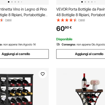
inetta Vino in Legno di Pino
VEVOR Porta Bottiglie da Pav
iglie 8 Ripiani, Portabottiglie
48 Bottiglie 8 Ripiani, Portabot
te con Capacità di Carico
Indipendente con Capacità di 
(389)
(389)
12 kg, Portabottiglie per
Totale di 80 kg e Piedini Regola
60
90
€
ntina, Bar, Sala da Pranzo
Portabottiglie per Bar da Cuci
Disponibile
a:
non appena Ven.Agosto 14
Consegna:
non appena Gio.Agosto
Aggiungi al carrello
Aggiungi al carrello