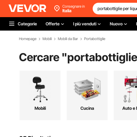
Consegnare in
Italia
Categorie
Offerte
I più venduti
Nuovo
Homepage
Mobili
Mobili da Bar
Portabottiglie
Cercare "
portabottiglie
Mobili
Cucina
Auto e