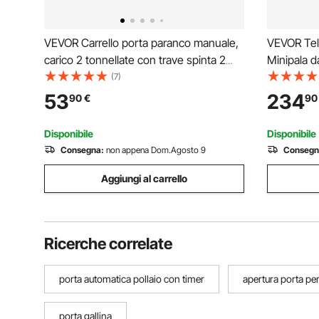
VEVOR Carrello porta paranco manuale,
VEVOR Tela
carico 2 tonnellate con trave spinta 2
Minipala d
ruote, Larghezza regolabile trave a I
Ricevitore
(7)
63,5-177,8 mm, Paranco da garage in
Manicotti 
53
234
90
€
90
acciaio legato per trave a I dritta e curva
Trattori a
Senza For
Disponibile
Disponibile
Consegna:
non appena Dom.Agosto 9
Consegn
Aggiungi al carrello
Ricerche correlate
porta automatica pollaio con timer
apertura porta per
porta gallina