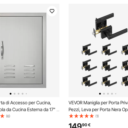
ta di Accesso per Cucina,
VEVOR Maniglia per Porta Priv
ola da Cucina Esterna da 17" x
Pezzi, Leva per Porta Nera O
 da Incasso in Acciaio Inox,
Reversibile a Destra o Sinistra
(6)
(1)
d'Aria e Gancio, per Isola BBQ,
Serratura Senza Chiave, Rotaz
149
90
€