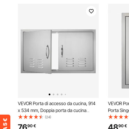
VEVOR Porta di accesso da cucina, 914
VEVOR Por
x 534 mm, Doppia porta da cucina
Porta Sing
esterna, Porta in acciaio inox, Porta a
24", Porta
(24)
parete verticale per isola cucina,
con Prese 
76
48
90
€
90
€