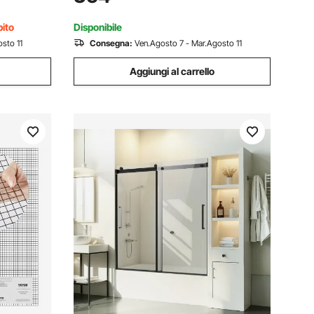
Quadrato
Ferramenta Fai da te, Set Accessori per
Porta
bito
Disponibile
sto 11
Consegna:
Ven.Agosto 7 - Mar.Agosto 11
Aggiungi al carrello