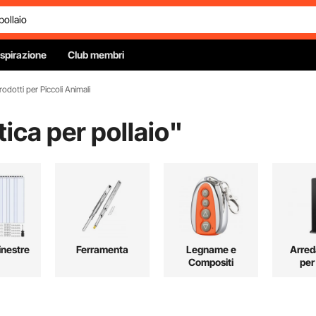
Ispirazione
Club membri
rodotti per Piccoli Animali
ica per pollaio
"
inestre
Ferramenta
Legname e
Arre
Compositi
per