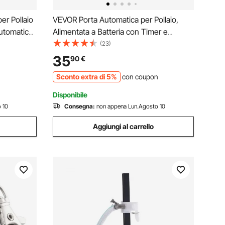
er Pollaio
VEVOR Porta Automatica per Pollaio,
utomatica
Alimentata a Batteria con Timer e
l Timer a
Impostazione Manuale, Anti-
(23)
 Gabbia
Pizzicamento, Apriporta Automatico in
35
90
€
natre
Lega di Alluminio con Guarnizione
n
Sconto extra di 5%
con coupon
Impermeabile, Arancione
Disponibile
 10
Consegna:
non appena Lun.Agosto 10
Aggiungi al carrello