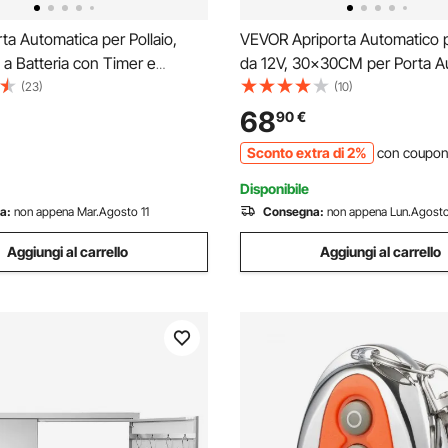
a Automatica per Pollaio,
VEVOR Apriporta Automatico p
 a Batteria con Timer e
da 12V, 30x30CM per Porta A
ne Manuale, Sicurezza Anti-
per Pollaio Sensore di Luce de
(23)
(10)
to, Apriporta Automatico in
Infrarossi con 2 Telecomandi,
68
90
€
luminio con Guarnizione
per Polli Uso per Tutte Polli A
Sconto extra di 2%
con coupo
ile, Nero
Galline
Disponibile
a:
non appena Mar.Agosto 11
Consegna:
non appena Lun.Agosto
Aggiungi al carrello
Aggiungi al carrello