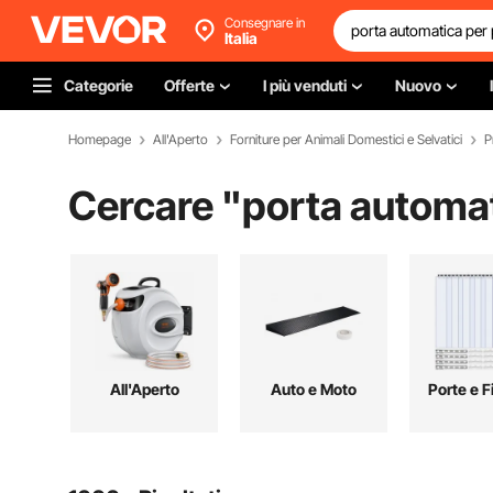
Consegnare in
Italia
Categorie
Offerte
I più venduti
Nuovo
Homepage
All'Aperto
Forniture per Animali Domestici e Selvatici
P
Cercare "
porta automat
All'Aperto
Auto e Moto
Porte e F