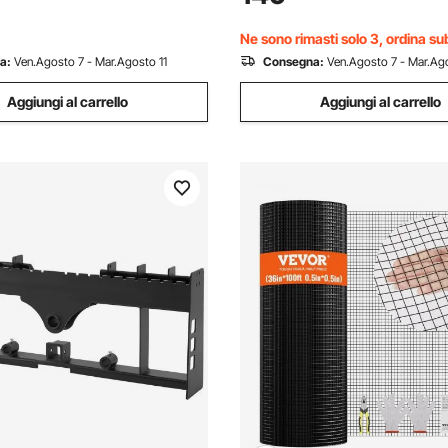
er Grigliate, Mobile da Esterno
Gradi per l'Apertura, Interno 
Universale
Ne sono rimasti solo 3, ordina su
a:
Ven.Agosto 7 - Mar.Agosto 11
Consegna:
Ven.Agosto 7 - Mar.Ago
Aggiungi al carrello
Aggiungi al carrello