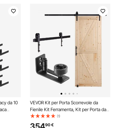
acy da 10
VEVOR Kit per Porta Scorrevole da
paca
Fienile Kit Ferramenta, Kit per Porta da
 con
Fienile in Legno Scorrevole Binario 1676
(1)
ione di 45
mm, Kit Guida per Porta Scorrevole
354
90
€