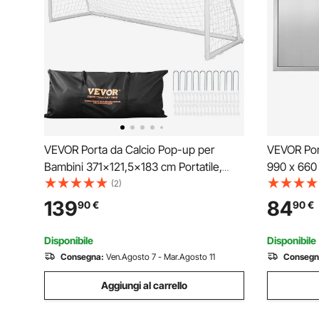
VEVOR Porta da Calcio Pop-up per
VEVOR Por
Bambini 371x121,5x183 cm Portatile,
990 x 660
Cancello da Calcio per Bambini da
per Esterni
(2)
Giardino Portatile Telaio in PVC PE per
Montaggio 
139
84
90
€
90
€
l'Allenamento, Porta da Calcio per
Verticale,
Bambini da Cortile
Disponibile
Disponibile
Consegna:
Ven.Agosto 7 - Mar.Agosto 11
Consegn
Aggiungi al carrello