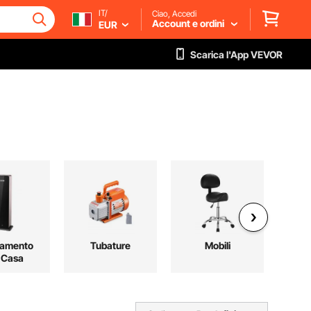
IT/
Ciao, Accedi
Account e ordini
EUR
Scarica l'App VEVOR
damento
Tubature
Mobili
 Casa