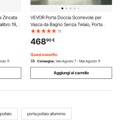
a Zincata
VEVOR Porta Doccia Scorrevole per
libro 19,
Vasca da Bagno Senza Telaio, Porta
le per
Doccia a 2 Ante con Porta in Vetro
(1)
ni per
Temperato, Maniglia in Acciaio
468
90
€
er Pollame
Inossidabile, per Vasca da Bagno Nero
1524 x 1524 mm
Quasi esaurito
sto 11
Consegna:
Ven.Agosto 7 - Mar.Agosto 11
Aggiungi al carrello
pollaio
porta pollaio alluminio