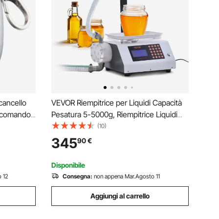
cancello
VEVOR Riempitrice per Liquidi Capacità
lecomando
Pesatura 5-5000g, Riempitrice Liquidi
 4
Automatica per Bottiglie Controllo
(10)
rico
Digitale, Riempitrice da Banco con
345
90
€
revole e
Pompa Peristaltica Liquido ad alta
Viscosità
Disponibile
 12
Consegna:
non appena Mar.Agosto 11
Aggiungi al carrello