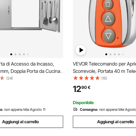
ta di Accesso da Incasso,
VEVOR Telecomando per Apri
 mm, Doppia Porta da Cucina
Scorrevole, Portata 40 m Te
, Porta in Acciaio Inox
per Apricancello Automatico a
(24)
(15)
a Incasso, Porta a Parete
Pulsanti, per Chiudiporta Elett
12
90
€
 Stazione Cucina da Esterno
Multicodice per Cancello Scor
Vialetto
Disponibile
a:
non appena Mar.Agosto 11
Consegna:
non appena Mer.Agosto
Aggiungi al carrello
Aggiungi al carrello