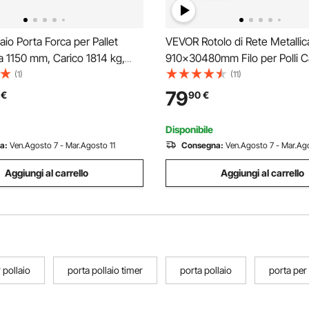
io Porta Forca per Pallet
VEVOR Rotolo di Rete Metallic
a 1150 mm, Carico 1814 kg,
910x30480mm Filo per Polli Ca
 Attacco da 50,8 mm,
Rete Metallica Rivestita in Vini
(1)
(11)
per Lancia, Compatibile con
Recinzioni per Pollai, Recinzio
79
€
90
€
 Montaggio Rapido, Solo Telaio
Serpenti per Conigli, Recinti p
che
Disponibile
a:
Ven.Agosto 7 - Mar.Agosto 11
Consegna:
Ven.Agosto 7 - Mar.Ago
Aggiungi al carrello
Aggiungi al carrello
 pollaio
porta pollaio timer
porta pollaio
porta per 