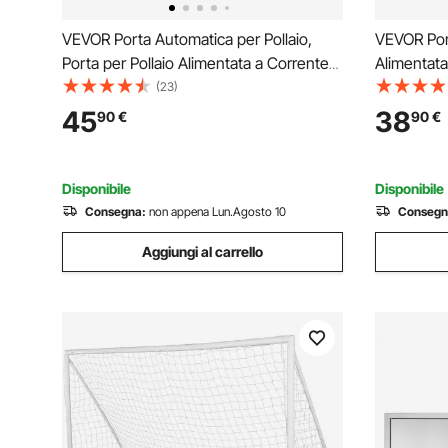
VEVOR Porta Automatica per Pollaio,
VEVOR Port
Porta per Pollaio Alimentata a Corrente
Alimentata
Continua e a Batteria con Display LCD,
Impostazio
(23)
Sensore di Luce, Timer, Sicurezza Anti-
Pizzicamen
45
38
90
€
90
€
Pizzicamento, Lega di Alluminio
Lega di Al
Impermeab
Disponibile
Disponibile
Consegna:
non appena Lun.Agosto 10
Consegn
Aggiungi al carrello