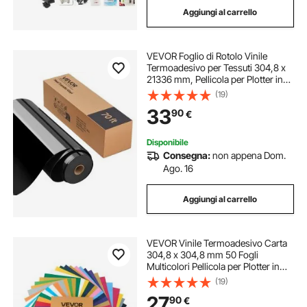
Aggiungi al carrello
VEVOR Foglio di Rotolo Vinile
Termoadesivo per Tessuti 304,8 x
21336 mm, Pellicola per Plotter in
Vinile a Trasferimento Termico per
(19)
Macchine da Taglio, per Magliette
33
90
€
Cuscini Cappelli, HTV, Nero
Disponibile
Consegna:
non appena Dom.
Ago. 16
Aggiungi al carrello
VEVOR Vinile Termoadesivo Carta
304,8 x 304,8 mm 50 Fogli
Multicolori Pellicola per Plotter in
Vinile a Trasferimento Termico per
(19)
Macchine da Taglio, Pellicola
27
90
€
Termoadesiva per Magliette,