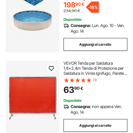
Vinile
198
90
€
-
15%
234,90
€
Disponibile
Consegna:
Lun. Ago. 10 - Ven.
Ago. 14
Aggiungi al carrello
VEVOR Tenda per Saldatura
1,8x2,4m Tenda di Protezione per
Saldatura in Vinile Ignifugo, Parete
di Protezione per Saldatura con 4
(1)
Ruote Girevoli Coperta per
63
90
€
Saldatura con Protezione UV
Colore Rosso
Disponibile
Consegna:
non appena Ven.
Ago. 14
Aggiungi al carrello