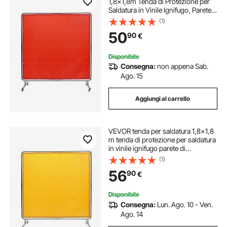
1,8x1,8m Tenda di Protezione per
Saldatura in Vinile Ignifugo, Parete
di Protezione per Saldatura con 4
(1)
Ruote Girevoli Coperta per
50
90
€
Saldatura con Protezione UV
Colore Rosso
Disponibile
Consegna:
non appena Sab.
Ago. 15
Aggiungi al carrello
VEVOR tenda per saldatura 1,8x1,8
m tenda di protezione per saldatura
in vinile ignifugo parete di
protezione per saldatura con 4
(1)
ruote girevoli e coperta per
56
90
€
saldatura con protezione UV a 6
livelli
Disponibile
Consegna:
Lun. Ago. 10 - Ven.
Ago. 14