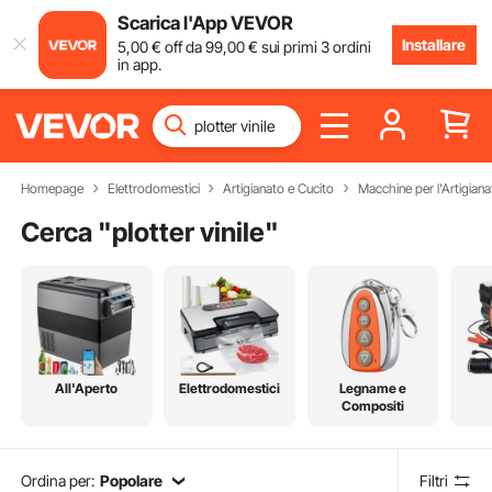
Scarica l'App VEVOR
Installare
5
,00
€
off da
99
,00
€
sui primi 3 ordini
in app.
Homepage
Elettrodomestici
Artigianato e Cucito
Macchine per l'Artigiana
Cerca "
plotter vinile
"
All'Aperto
Elettrodomestici
Legname e
Compositi
Ordina per:
Popolare
Filtri