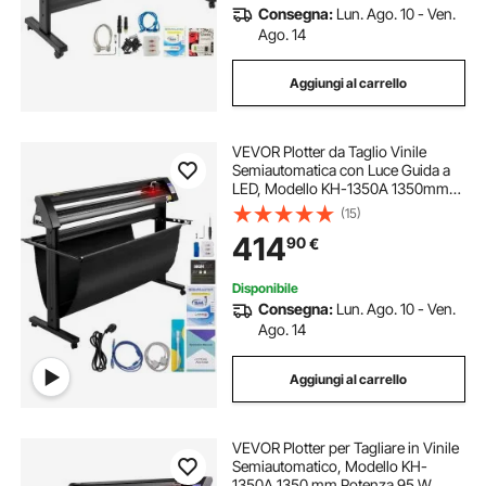
Consegna:
Lun. Ago. 10 - Ven.
Ago. 14
Aggiungi al carrello
VEVOR Plotter da Taglio Vinile
Semiautomatica con Luce Guida a
LED, Modello KH-1350A 1350mm
Potenza 95W Taglierina per Plotter
(15)
Vinile per Adesivi per Auto, Segnali
414
90
€
Stradali, Palloncini, Caschi, ecc.
Disponibile
Consegna:
Lun. Ago. 10 - Ven.
Ago. 14
Aggiungi al carrello
VEVOR Plotter per Tagliare in Vinile
Semiautomatico, Modello KH-
1350A 1350 mm Potenza 95 W