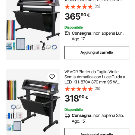
Taglierina per Plotter Vinile
(15)
Signmaster per Adesivi per Auto,
365
90
€
Segnali Stradali, Palloncini, Caschi,
ecc.
Disponibile
Consegna:
non appena Lun.
Ago. 17
Aggiungi al carrello
VEVOR Plotter da Taglio Vinile
Semiautomatica con Luce Guida a
LED, KH-870A 870 mm 95 W
Taglierina per Plotter Vinile
(15)
Signmaster per Adesivi per Auto,
318
90
€
Segnali Stradali, Palloncini, Caschi,
ecc.
Disponibile
Consegna:
non appena Sab.
Ago. 15
Aggiungi al carrello