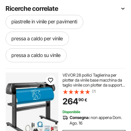
Ricerche correlate
piastrelle in vinile per pavimenti
pressa a caldo per vinile
pressa a caldo su vinile
plotter taglio vinile compatibile mac
VEVOR 28 pollici Taglierina per
plotter da vinile base macchina da
taglio vinile con plotter da supporto
plotter da taglio per vinile compatibile mac
Creazione di segni di velocità di
(7)
forza regolabile
264
90
€
supporto per taglierina vinile
Disponibile
Consegna:
non appena Dom.
Filo rivestito in vinile calibro 16
Ago. 16