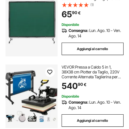
di Protezione per Saldatura con 4
(1)
Ruote Girevoli Coperta per
65
90
€
Saldatura con Protezione UV
Colore Verde
Disponibile
Consegna:
Lun. Ago. 10 - Ven.
Ago. 14
Aggiungi al carrello
VEVOR Pressa a Caldo 5 in 1,
38X38 cm Plotter da Taglio, 220V
Corrente Alternata Taglierina per
Vinile da 135 cm con Software
540
90
€
Signmaster per Il Trasferimento su
Magliette, Tazza, Piatto, Cappuccio
Disponibile
Consegna:
Lun. Ago. 10 - Ven.
Ago. 14
Aggiungi al carrello