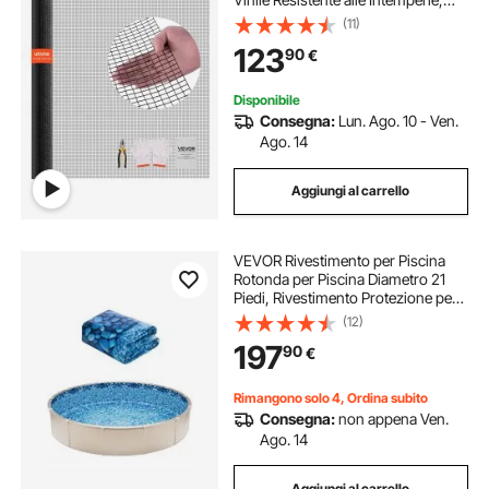
Recinzione Saldata per Piante da
(11)
Giardino Resistente per Gabbie per
123
90
€
Conigli e Serpenti
Disponibile
Consegna:
Lun. Ago. 10 - Ven.
Ago. 14
Aggiungi al carrello
VEVOR Rivestimento per Piscina
Rotonda per Piscina Diametro 21
Piedi, Rivestimento Protezione per
Pareti di Piscine Fuori Terra 54
(12)
Pollici Stile Sovrapposto,
197
90
€
Rivestimento Piscina in Materiale
Vinile
Rimangono solo 4, Ordina subito
Consegna:
non appena Ven.
Ago. 14
Aggiungi al carrello