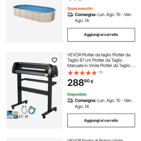
in Materiale Vinile
Quasi esaurito
Consegna:
Lun. Ago. 10 - Ven.
Ago. 14
Aggiungi al carrello
VEVOR Plotter da taglio Plotter da
Taglio 87 cm Plotter da Taglio
Manuale in Vinile Plotter da Taglio in
Vinile Macchina con Plotter
(1)
Signmaster Software Plotter
288
90
€
Disponibile
Consegna:
Lun. Ago. 10 - Ven.
Ago. 14
Aggiungi al carrello
VEVOR Foglio di Rotolo Vinile