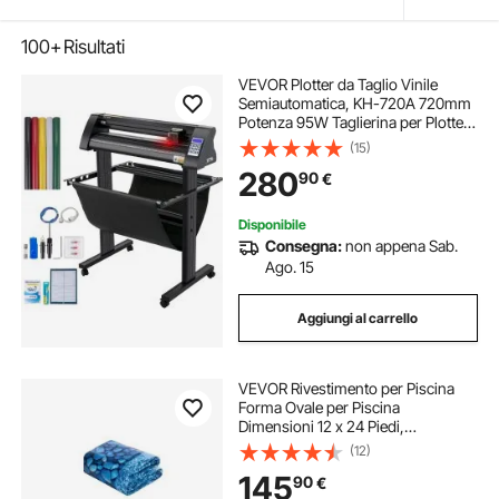
100+
Risultati
VEVOR Plotter da Taglio Vinile
Semiautomatica, KH-720A 720mm
Potenza 95W Taglierina per Plotter
Vinile Signmaster con Luce Guida a
(15)
LED per Adesivi per Auto, Segnali
280
90
€
Stradali, Palloncini, Caschi, ecc.
Disponibile
Consegna:
non appena Sab.
Ago. 15
Aggiungi al carrello
VEVOR Rivestimento per Piscina
Forma Ovale per Piscina
Dimensioni 12 x 24 Piedi,
Rivestimento Protezione per Pareti
(12)
di Piscine Fuori Terra Stile
145
90
€
Sovrapposto, Rivestimento Piscina