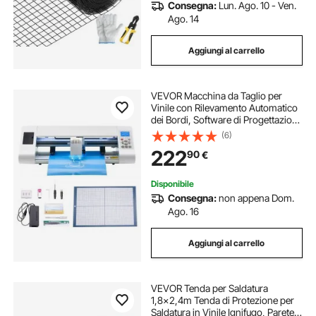
Consegna:
Lun. Ago. 10 - Ven.
Ago. 14
Aggiungi al carrello
VEVOR Macchina da Taglio per
Vinile con Rilevamento Automatico
dei Bordi, Software di Progettazione
Materiali, Compatibile con Diversi
(6)
Formati di File, Taglierina per Vinile
222
90
€
per Creazione Fai da te
Disponibile
Consegna:
non appena Dom.
Ago. 16
Aggiungi al carrello
VEVOR Tenda per Saldatura
1,8x2,4m Tenda di Protezione per
Saldatura in Vinile Ignifugo, Parete