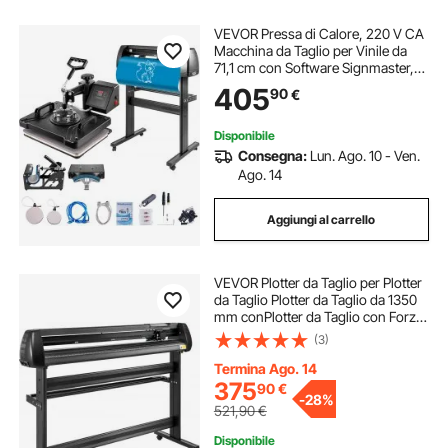
VEVOR Pressa di Calore, 220 V CA
Macchina da Taglio per Vinile da
71,1 cm con Software Signmaster,
29 x 38 cm Pressa a Caldo 5 in 1
405
90
€
con Controller LED Digitale, Plotter
da Taglio Professionale
Disponibile
Consegna:
Lun. Ago. 10 - Ven.
Ago. 14
Aggiungi al carrello
VEVOR Plotter da Taglio per Plotter
da Taglio Plotter da Taglio da 1350
mm conPlotter da Taglio con Forza
di Supporto a Terra e Velocità
(3)
Regolabile
Termina Ago. 14
375
90
€
-
28%
521,90
€
Disponibile