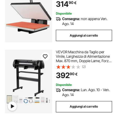
314
90
€
Termico, Nero,400 x 600 mm,
1700W
Disponibile
Consegna:
non appena Ven.
Ago. 14
Aggiungi al carrello
VEVOR Macchina da Taglio per
Vinile, Larghezza di Alimentazione
Max. 870 mm, Doppie Lame, Forza
e Velocità Regolabili, Display LED,
(2)
Stampante per Plotter da Taglio in
392
90
€
Vinile con Software Signmaster
Disponibile
Consegna:
Lun. Ago. 10 - Ven.
Ago. 14
Aggiungi al carrello