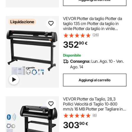
VEVOR Plotter da taglio Plotter da
Liquidazione
taglio 135 cm Plotter da taglio in
vinile Plotter da taglio in vinile
Macchina con plotter Signmaster
(26)
Software Plotter
352
90
€
Disponibile
Consegna:
Lun. Ago. 10 - Ven.
Ago. 14
Aggiungi al carrello
VEVOR Plotter da Taglio, 28,3
Pollici Velocità di Taglio 10-800
mm/s 16 MB Plotter per Tagliare in
Vinile con Software per
(6)
Pubblicizzare Incisioni, Pellicole per
303
90
€
Lettere a Trasferimento Termico,
ecc.