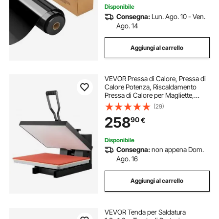
Disponibile
Consegna:
Lun. Ago. 10 - Ven.
Ago. 14
Aggiungi al carrello
VEVOR Pressa di Calore, Pressa di
Calore Potenza, Riscaldamento
Pressa di Calore per Magliette,
Stampante Digitale Sublimazione
(29)
Industriale per Vinile Trasferimento
258
90
€
Termico, Nero,406 x 510 mm,
1700W
Disponibile
Consegna:
non appena Dom.
Ago. 16
Aggiungi al carrello
VEVOR Tenda per Saldatura