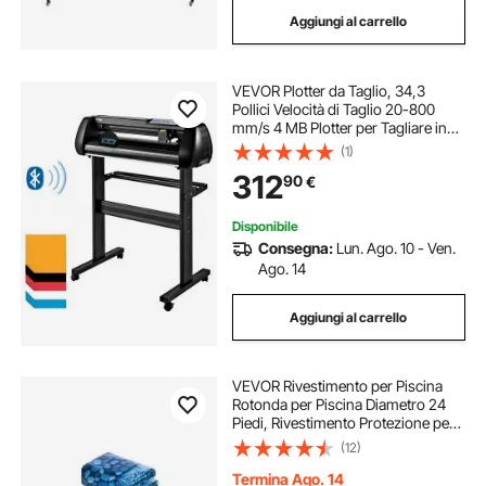
Aggiungi al carrello
VEVOR Plotter da Taglio, 34,3
Pollici Velocità di Taglio 20-800
mm/s 4 MB Plotter per Tagliare in
Vinile con Software per
(1)
Pubblicizzare Incisioni, Pellicole per
312
90
€
Lettere a Trasferimento Termico,
ecc.
Disponibile
Consegna:
Lun. Ago. 10 - Ven.
Ago. 14
Aggiungi al carrello
VEVOR Rivestimento per Piscina
Rotonda per Piscina Diametro 24
Piedi, Rivestimento Protezione per
Pareti di Piscine Fuori Terra 54
(12)
Pollici Stile Sovrapposto,
Rivestimento Piscina in Materiale
Termina Ago. 14