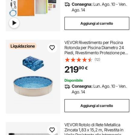
Consegna:
Lun. Ago. 10 - Ven.
Ago. 14
Aggiungi al carrello
VEVOR Rivestimento per Piscina
Liquidazione
Rotonda per Piscina Diametro 24
Piedi, Rivestimento Protezione per
Pareti di Piscine Fuori Terra 52
(12)
Pollici Stile Duobead, Rivestimento
219
90
€
Piscina in Materiale Vinile
Disponibile
Consegna:
Lun. Ago. 10 - Ven.
Ago. 14
Aggiungi al carrello
VEVOR Rotolo di Rete Metallica
Zincata 1,83 x 15,2 m, Rivestita in
Vinile Resistente alle Intemperie,