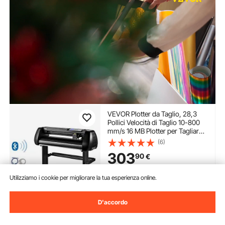
VEVOR Plotter da Taglio, 28,3
Pollici Velocità di Taglio 10-800
mm/s 16 MB Plotter per Tagliare
in Vinile con Software per
(6)
Pubblicizzare Incisioni, Pellicole
303
90
€
per Lettere a Trasferimento
Termico, ecc.
Disponibile
Utilizziamo i cookie per migliorare la tua esperienza online.
Consegna:
non appena Gio.
Ago. 13
D'accordo
Aggiungi al carrello