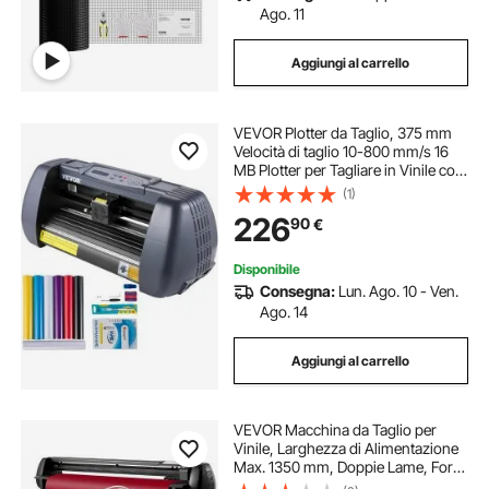
Ago. 11
Aggiungi al carrello
VEVOR Plotter da Taglio, 375 mm
Velocità di taglio 10-800 mm/s 16
MB Plotter per Tagliare in Vinile con
Software per Tagliare Vinile Adesivo
(1)
e Decalcomania, Carta per Album,
226
90
€
Cartoncino e Vari Supporti
Disponibile
Consegna:
Lun. Ago. 10 - Ven.
Ago. 14
Aggiungi al carrello
VEVOR Macchina da Taglio per
Vinile, Larghezza di Alimentazione
Max. 1350 mm, Doppie Lame, Forza
Velocità Regolabili, Display LED, Set