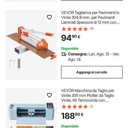
VEVOR Taglierina per Pavimenti in
Vinile 304,8 mm, per Pavimenti
Laminati Spessore di 12 mm con
Leva in Lega di Alluminio, Piastra di
(4)
Supporto Telescopica, Taglia
94
90
€
Determinati di Legno
Ingegnerizzato
Disponibile
Consegna:
Lun. Ago. 10 - Ven.
Ago. 14
Aggiungi al carrello
VEVOR Macchina da Taglio per
Vinile 305 mm Plotter da Taglio
Vinile, Kit Termovinile con
Accessori Oltre 5000 Risorse di
(1)
Progettazioni Integrate Sistema
188
90
€
Compatibile Android iOS Mac
Windows
Disponibile