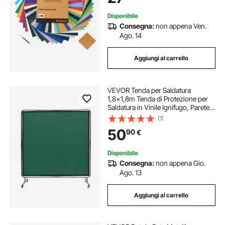
Cappelli
Disponibile
Consegna:
non appena Ven.
Ago. 14
Aggiungi al carrello
VEVOR Tenda per Saldatura
1,8x1,8m Tenda di Protezione per
Saldatura in Vinile Ignifugo, Parete
di Protezione per Saldatura con 4
(1)
Ruote Girevoli Coperta per
50
90
€
Saldatura con Protezione UV
Colore Verde
Disponibile
Consegna:
non appena Gio.
Ago. 13
Aggiungi al carrello