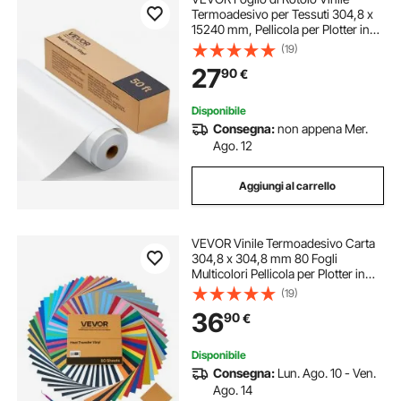
Termoadesivo per Tessuti 304,8 x
15240 mm, Pellicola per Plotter in
Vinile a Trasferimento Termico per
(19)
Macchine da Taglio, per Magliette
27
90
€
Cuscini Cappelli, HTV, Bianco
Disponibile
Consegna:
non appena Mer.
Ago. 12
Aggiungi al carrello
VEVOR Vinile Termoadesivo Carta
304,8 x 304,8 mm 80 Fogli
Multicolori Pellicola per Plotter in
Vinile a Trasferimento Termico per
(19)
Macchine da Taglio, Pellicola
36
90
€
Termoadesiva per Magliette,
Cappelli
Disponibile
Consegna:
Lun. Ago. 10 - Ven.
Ago. 14