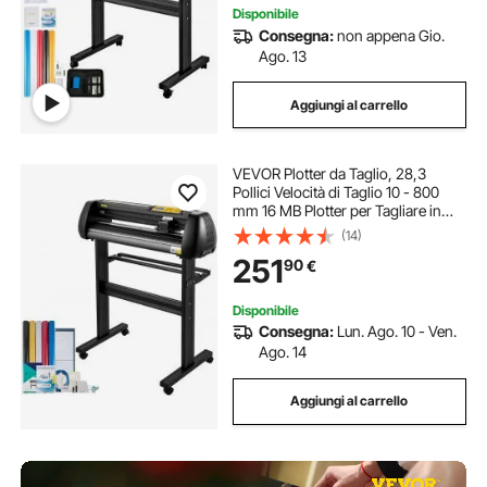
Disponibile
Consegna:
non appena Gio.
Ago. 13
Aggiungi al carrello
VEVOR Plotter da Taglio, 28,3
Pollici Velocità di Taglio 10 - 800
mm 16 MB Plotter per Tagliare in
Vinile con Software per
(14)
Pubblicizzare Incisioni, Pellicole per
251
90
€
Lettere a Trasferimento Termico,
ecc.
Disponibile
Consegna:
Lun. Ago. 10 - Ven.
Ago. 14
Aggiungi al carrello