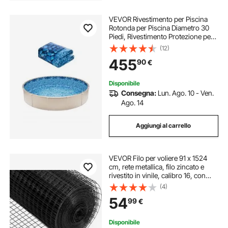
VEVOR Rivestimento per Piscina
Rotonda per Piscina Diametro 30
Piedi, Rivestimento Protezione per
Pareti di Piscine Fuori Terra 54
(12)
Pollici Stile Sovrapposto,
455
90
€
Rivestimento Piscina in Materiale
Vinile
Disponibile
Consegna:
Lun. Ago. 10 - Ven.
Ago. 14
Aggiungi al carrello
VEVOR Filo per voliere 91 x 1524
cm, rete metallica, filo zincato e
rivestito in vinile, calibro 16, con
pinze da taglio, per recinzioni da
(4)
giardino e recinti per animali
54
99
€
domestici
Disponibile