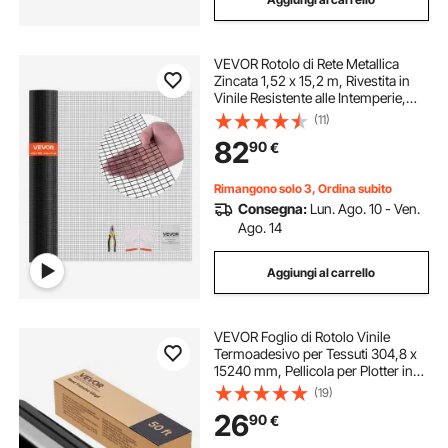
VEVOR Rotolo di Rete Metallica
Zincata 1,52 x 15,2 m, Rivestita in
Vinile Resistente alle Intemperie,
Recinzione Saldata per Piante da
(11)
Giardino Resistente per Gabbie per
82
90
€
Conigli e Serpenti
Rimangono solo 3, Ordina subito
Consegna:
Lun. Ago. 10 - Ven.
Ago. 14
Aggiungi al carrello
VEVOR Foglio di Rotolo Vinile
Termoadesivo per Tessuti 304,8 x
15240 mm, Pellicola per Plotter in
Vinile a Trasferimento Termico per
(19)
Macchine da Taglio, per Magliette
26
90
€
Cuscini Cappelli, HTV, Nero