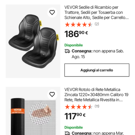
VEVOR Sedile di Ricambio per
Trattore, Sedili per Tosaerba con
Schienale Alto, Sedile per Carrello
Elevatore in Vinile Nero, Sedile per
(2)
Minipale con Foro di Drenaggio
186
90
€
Centrale 203x292 mm / 286x292
mm
Disponibile
Consegna:
non appena Sab.
Ago. 15
Aggiungi al carrello
VEVOR Rotolo di Rete Metallica
Zincata 1220x30480mm Calibro 19
Rete, Rete Metallica Rivestita in
Vinile per Recinti per Pollai, Recinti
(11)
per Serpenti di Conigli, Recinti per
117
90
€
Pollame
Disponibile
Consegna:
non appena Mar.