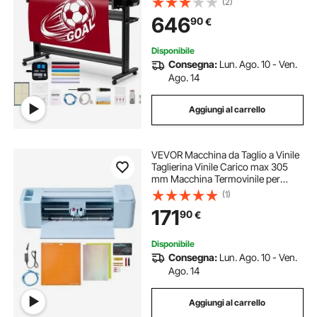
(2)
Stampante per Plotter da Taglio
646
90
€
Vinile con Accessori e Software
Disponibile
Consegna:
Lun. Ago. 10 - Ven.
Ago. 14
Aggiungi al carrello
VEVOR Macchina da Taglio a Vinile
Taglierina Vinile Carico max 305
mm Macchina Termovinile per
Progetti Piccoli Fai-da-te Biglietti
(1)
Personalizzati Adesivi Decorazioni
171
90
€
Sistema Compatibile Mac Windows
Disponibile
Consegna:
Lun. Ago. 10 - Ven.
Ago. 14
Aggiungi al carrello