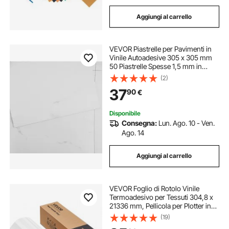
Aggiungi al carrello
VEVOR Piastrelle per Pavimenti in
Vinile Autoadesive 305 x 305 mm
50 Piastrelle Spesse 1,5 mm in
Vinile Effetto Marmo Bianco per
(2)
Sala da Pranzo, Camere da Letto e
37
90
€
Bagni, Facile per Decorare la Casa
Disponibile
Consegna:
Lun. Ago. 10 - Ven.
Ago. 14
Aggiungi al carrello
VEVOR Foglio di Rotolo Vinile
Termoadesivo per Tessuti 304,8 x
21336 mm, Pellicola per Plotter in
Vinile a Trasferimento Termico per
(19)
Macchine da Taglio, per Magliette