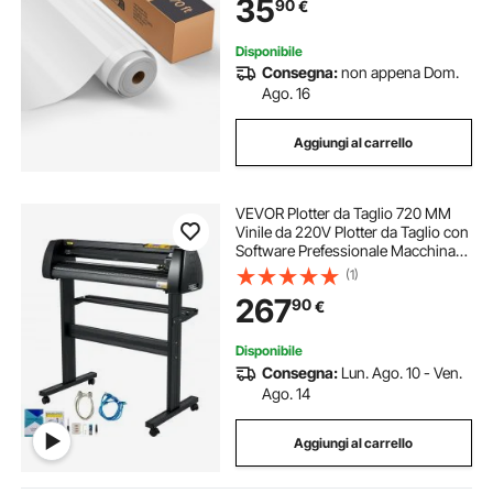
35
90
€
Cuscini Cappelli, HTV, Bianco
Disponibile
Consegna:
non appena Dom.
Ago. 16
Aggiungi al carrello
VEVOR Plotter da Taglio 720 MM
Vinile da 220V Plotter da Taglio con
Software Prefessionale Macchina
con Supporto
(1)
267
90
€
Disponibile
Consegna:
Lun. Ago. 10 - Ven.
Ago. 14
Aggiungi al carrello