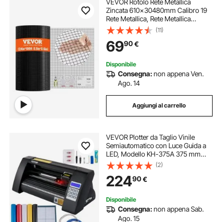
VEVOR Rotolo Rete Metallica
Zincata 610x30480mm Calibro 19
Rete Metallica, Rete Metallica
Rivestita in Vinile per Recinzioni per
(11)
Pollai, Recinzioni per Serpenti di
69
90
€
Conigli, Recinti Pollame
Disponibile
Consegna:
non appena Ven.
Ago. 14
Aggiungi al carrello
VEVOR Plotter da Taglio Vinile
Semiautomatico con Luce Guida a
LED, Modello KH-375A 375 mm
Taglierina per Plotter Vinile
(2)
Signmaster per Adesivi per Auto,
224
90
€
Segnali Stradali, Palloncini, Caschi,
ecc.
Disponibile
Consegna:
non appena Sab.
Ago. 15