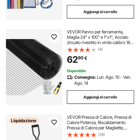
Aggiungi al carrello
VEVOR Panno per ferramenta,
Maglia 24" x 100" e 1"x1", Acciaio
zincato rivestito in vinile calibro 16,
Recinzione in filo metallico per polli
(4)
con una pinza tagliente e un paio di
62
90
€
guanti in tessuto
Disponibile
Consegna:
Lun. Ago. 10 - Ven.
Ago. 14
Aggiungi al carrello
VEVOR Pressa di Calore, Pressa di
Liquidazione
Calore Potenza, Riscaldamento
Pressa di Calore per Magliette,
Stampante Digitale Sublimazione
(29)
Industriale per Vinile Trasferimento