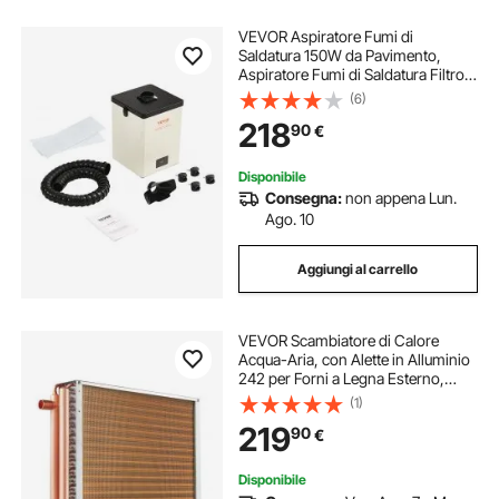
VEVOR Aspiratore Fumi di
Saldatura 150W da Pavimento,
Aspiratore Fumi di Saldatura Filtro a
3 Strati Flusso d'Aria 332 m³/h,
(6)
Assorbitore Compatto Fumi di
218
90
€
Saldatura per Incisioni di Saldatura
Fai-da-te
Disponibile
Consegna:
non appena Lun.
Ago. 10
Aggiungi al carrello
VEVOR Scambiatore di Calore
Acqua-Aria, con Alette in Alluminio
242 per Forni a Legna Esterno,
Riscaldamento e Raffreddamento
(1)
Residenziale ad Aria Forzata Porte
219
90
€
Rame 3 File 9,53 mm 50,8 x 50,8
cm
Disponibile