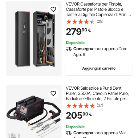
VEVOR Cassaforte per Pistole,
Cassaforte per Pistole Blocco e
Tastiera Digitale Capienza di Armi
da Fuoco 7-8 pezzi, Armadietto per
(25)
Fucili, Ripiano Rimovibile per Armi
279
90
€
Lunghe e Pistole Domestiche
Disponibile
Consegna:
non appena Dom.
Ago. 9
Aggiungi al carrello
VEVOR Saldatrice a Punti Dent
Puller, 3500A, Cavo in Rame Puro,
Radiatore Efficiente, 2 Pistole per
Saldatura, 7 Modalità Disponibili,
(37)
Saldatura a Induzione Automatica,
205
90
€
Aspirazione a Vuoto 180 kg
Disponibile
Consegna:
non appena Mar.