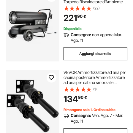
Torpedo Riscaldatore d'Ambiente
Portatile con Controllo Termostato
(22)
Serbatoio 38 L per Interni Esterni,
221
90
€
per Officine Industriali, Nero
Disponibile
Consegna:
non appena Mar.
Ago. 11
Aggiungi al carrello
VEVOR Ammortizzatore ad aria per
cabina posteriore Ammortizzatore
ad aria per cabina smorza le
vibrazioni di guida (due pezzi (una
(1)
coppia))
134
90
€
Rimangono solo 1, Ordina subito
Consegna:
Ven. Ago. 7 - Mar.
Ago. 11