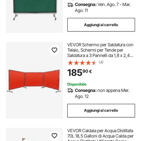
Consegna:
Ven. Ago. 7 - Mar.
Ago. 11
Aggiungi al carrello
VEVOR Schermo per Saldatura con
Telaio, Schermi per Tende per
Saldatura a 3 Pannelli da 1,8 x 2,4
m, Schermo di Protezione per
(4)
Saldatura in Vinile Ignifugo su 12
185
90
€
Ruote Girevoli (6 Bloccabili)
Disponibile
Consegna:
non appena Mer.
Ago. 12
Aggiungi al carrello
VEVOR Caldaia per Acqua Distillata
70L 18,5 Galloni di Acqua Calda per