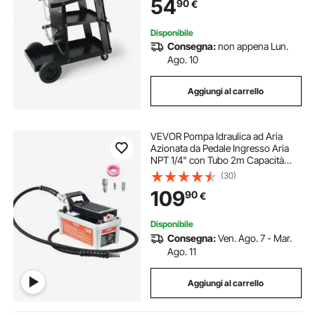
54
90
€
ARC MMA Taglierina al Plasma da
Officina
Disponibile
Consegna:
non appena Lun.
Ago. 10
Aggiungi al carrello
VEVOR Pompa Idraulica ad Aria
Azionata da Pedale Ingresso Aria
NPT 1/4" con Tubo 2m Capacità
dell'Olio 1,6L, Pompa Pneumatica a
(30)
Pedale Pressione Max. 10000 PSI
109
90
€
con Tubo 2m Capienza del
Serbatoio 1,6L
Disponibile
Consegna:
Ven. Ago. 7 - Mar.
Ago. 11
Aggiungi al carrello