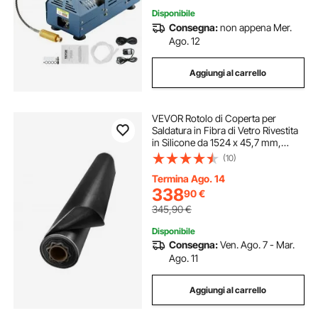
Disponibile
Consegna:
non appena Mer.
Ago. 12
Aggiungi al carrello
VEVOR Rotolo di Coperta per
Saldatura in Fibra di Vetro Rivestita
in Silicone da 1524 x 45,7 mm,
Coperta di Protezione Resistente al
(10)
Calore max. 982°C, Tappeto
Ignifugo Protettivo per Saldatura
Termina Ago. 14
338
90
€
345,90
€
Disponibile
Consegna:
Ven. Ago. 7 - Mar.
Ago. 11
Aggiungi al carrello