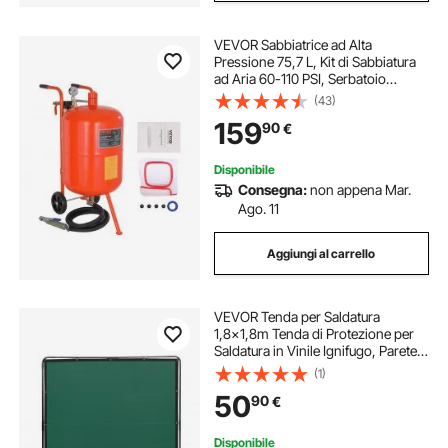
VEVOR Sabbiatrice ad Alta
Pressione 75,7 L, Kit di Sabbiatura
ad Aria 60-110 PSI, Serbatoio
Abrasiva Portatile con 4 Ugelli in
(43)
Ceramica Separatore Olio-Acqua
159
90
€
per Rimuovere Vernice, Macchie,
Ruggine
Disponibile
Consegna:
non appena Mar.
Ago. 11
Aggiungi al carrello
VEVOR Tenda per Saldatura
1,8x1,8m Tenda di Protezione per
Saldatura in Vinile Ignifugo, Parete
di Protezione per Saldatura con 4
(1)
Ruote Girevoli Coperta per
50
90
€
Saldatura con Protezione UV
Colore Verde
Disponibile