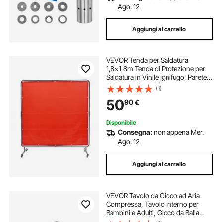
Ago. 12
Aggiungi al carrello
VEVOR Tenda per Saldatura
1,8x1,8m Tenda di Protezione per
Saldatura in Vinile Ignifugo, Parete
di Protezione per Saldatura con 4
(1)
Ruote Girevoli Coperta per
50
90
€
Saldatura con Protezione UV
Colore Rosso
Disponibile
Consegna:
non appena Mer.
Ago. 12
Aggiungi al carrello
VEVOR Tavolo da Gioco ad Aria
Compressa, Tavolo Interno per
Bambini e Adulti, Gioco da Balla
Sportivo a LED con 2 Dischi, 2