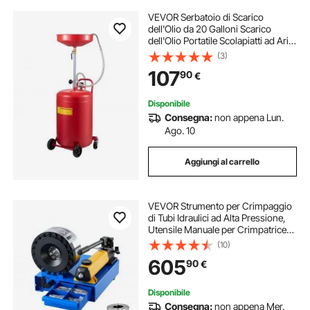
VEVOR Serbatoio di Scarico
dell'Olio da 20 Galloni Scarico
dell'Olio Portatile Scolapiatti ad Aria
Cambio dell'Olio, Contenitore
(3)
Scarico dell'Olio, Drenaggio
107
90
€
Trasferimento Carburante Fluido
Imbuto
Disponibile
Consegna:
non appena Lun.
Ago. 10
Aggiungi al carrello
VEVOR Strumento per Crimpaggio
di Tubi Idraulici ad Alta Pressione,
Utensile Manuale per Crimpatrice
Idraulica Portatile con 8 Matrici,
(10)
Adatto per Tubi del Gas, Acqua, Aria
605
90
€
Condizionata per Auto
Disponibile
Consegna:
non appena Mer.