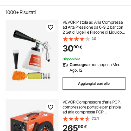
1000+
Risultati
VEVOR Pistola ad Aria Compressa
ad Alta Pressione da 6-9,2 bar con
2 Set di Ugelli e Flacone di Liquido
da 1 L, Pistola Pulizia Tubo Rotante
(4)
in Alluminio per Compressore
30
90
€
d'Aria da 1/4 NPT
Disponibile
Consegna:
non appena Mer.
Ago. 12
Aggiungi al carrello
VEVOR Compressore d'aria PCP,
compressore portatile per pistola
ad aria compressa PCP
4500PSI/30Mpa, Sistema di
(127)
raffreddamento ad acqua e ventola
265
90
€
integrato, compressore per pistola