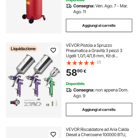
Consegna:
Ven. Ago. 7 - Mar.
Ago. 11
Aggiungi al carrello
VEVOR Pistola a Spruzzo
Liquidazione
Pneumatica a Gravità 3 pezzi 3
Ugelli 1,0/1,4/1,8 mm, Kit di
Spruzzatore ad Aria Compressa,
(7)
Pistola per Verniciatura Pneumatica
58
90
€
per Auto, Pareti, Mobili
Disponibile
Consegna:
non appena Dom.
Ago. 9
Aggiungi al carrello
VEVOR Riscaldatore ad Aria Calda
Diesel a Cherosene 100000 BTU,