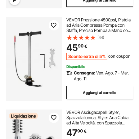
Aggiungi al carrello
VEVOR Pressione 4500psi, Pistola
ad Aria Compressa Pompa con
Staffa, Preciso Pompa a Mano con
Manometro, in Acciaio Inossidabile,
(44)
Design in Tre Fasi, Pompa ad Alta
45
90
€
Pressione PCP, Pedana Pieghevole
Sconto extra di 5%
con coupon
Disponibile
Consegna:
Ven. Ago. 7 - Mar.
Ago. 11
Aggiungi al carrello
VEVOR Asciugacapelli Styler,
Liquidazione
Spazzola Ionica, Styler Aria Calda
ad Alta Velocità, con Spazzola
Ovale Padella, 4 Temperature 3
47
90
€
Velocità, Strumento per Styling per
Asciugatura, Volumizzante,