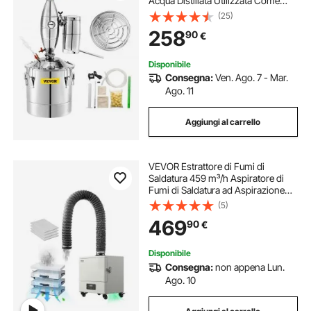
Acqua Distillata Utilizzata Come
Serbatoio di Fermentazione per
(25)
Fermentare Bevande o Condimenti
258
90
€
40 x 40 cm in Acciaio Inox
Disponibile
Consegna:
Ven. Ago. 7 - Mar.
Ago. 11
Aggiungi al carrello
VEVOR Estrattore di Fumi di
Saldatura 459 m³/h Aspiratore di
Fumi di Saldatura ad Aspirazione
Forte con Motore Senza Spazzole
(5)
280 W Filtri 4 Stadi, 10 Velocità con
469
90
€
Telecomando per Saldatura,
Incisione
Disponibile
Consegna:
non appena Lun.
Ago. 10