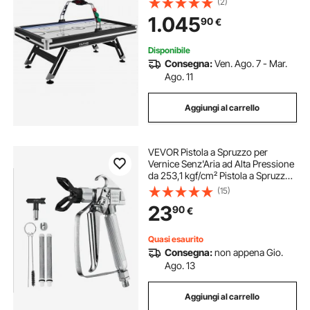
(2)
Spingitori e Sistema di Punteggio
1.045
90
€
Elettronico, per Sala Giochi
Disponibile
Consegna:
Ven. Ago. 7 - Mar.
Ago. 11
Aggiungi al carrello
VEVOR Pistola a Spruzzo per
Vernice Senz'Aria ad Alta Pressione
da 253,1 kgf/cm² Pistola a Spruzzo
per Vernice Senz'Aria con Ugello
(15)
517, Kit Pistola a Spruzzo Senz'Aria
23
90
€
con Giunto Girevole con Filtri
Quasi esaurito
Consegna:
non appena Gio.
Ago. 13
Aggiungi al carrello