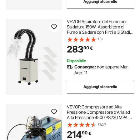
Aggiungi al carrello
VEVOR Aspiratore del Fumo per
Saldatura 150W, Assorbitore di
Fumo a Saldare con Filtri a 3 Stadi,
Estrattore di Saldatura del Fumo per
(3)
Stazione di Saldatura, Depuratore
283
90
€
per Saldatura Capo Singolo
Disponibile
Consegna:
non appena Mar.
Ago. 11
Aggiungi al carrello
VEVOR Compressore ad Alta
Pressione Compressore d'Aria ad
Alta Pressione 4500 PSI/30 MPA da
1800 W 220 V per Carabina da
(127)
Paintball, PCP, Bombola da
214
90
€
Immersione con Scarico
Automatico