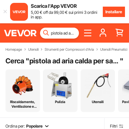
Scarica l'App VEVOR
Installare
5
,00
€
off da
99
,00
€
sui primi 3 ordini
in app.
Homepage
Utensili
Strumenti per Compressori d'Aria
Utensili Pneumatici
Cerca "
pistola ad aria calda per saldatura
"
Riscaldamento,
Pulizia
Utensili
Pav
Ventilazione e
Raffreddamento
Ordina per:
Popolare
Filtri