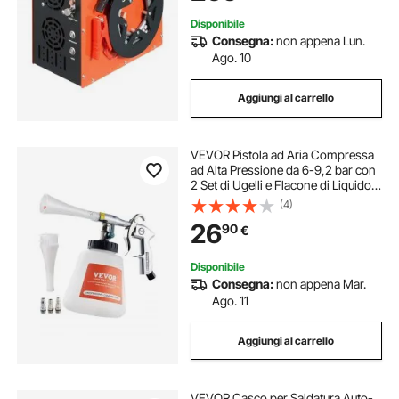
ad aria compressa
Disponibile
Consegna:
non appena Lun.
Ago. 10
Aggiungi al carrello
VEVOR Pistola ad Aria Compressa
ad Alta Pressione da 6-9,2 bar con
2 Set di Ugelli e Flacone di Liquido
da 1 L, Pistola per Pulizia, Tubo
(4)
Rotante in Gomma, per
26
90
€
Compressore d'Aria da 1/4 NPT
Disponibile
Consegna:
non appena Mar.
Ago. 11
Aggiungi al carrello
VEVOR Casco per Saldatura Auto-