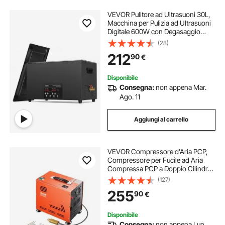
VEVOR Pulitore ad Ultrasuoni 30L,
Macchina per Pulizia ad Ultrasuoni
Digitale 600W con Degasaggio
Modalità Delicata, Pulitore ad
(28)
Ultrasuoni Industriale da 40kHz con
212
90
€
Timer e Riscaldatore per Gioielli
Disponibile
Consegna:
non appena Mar.
Ago. 11
Aggiungi al carrello
VEVOR Compressore d'Aria PCP,
Compressore per Fucile ad Aria
Compressa PCP a Doppio Cilindro
da 800 W, 30 MPa con Sistema di
(127)
Raffreddamento a Ventola
255
90
€
Integrato, per Bombola di Paintball
Senza Olio
Disponibile
Consegna:
non appena Lun.