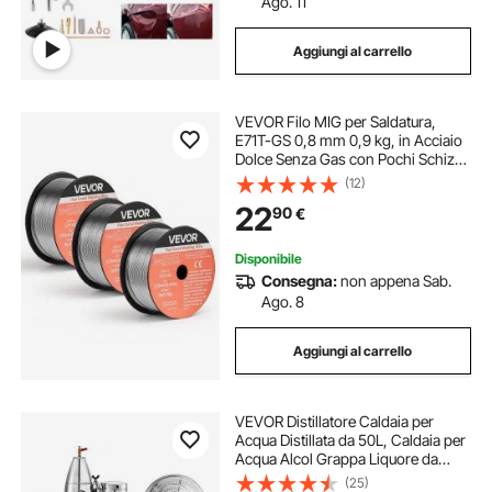
Ago. 11
Aggiungi al carrello
VEVOR Filo MIG per Saldatura,
E71T-GS 0,8 mm 0,9 kg, in Acciaio
Dolce Senza Gas con Pochi Schizzi
per Saldatura ad Arco in Tutte le
(12)
Posizioni, Autoprotetto per Uso
22
90
€
Esterno, Confezione da 3 Rotoli
Disponibile
Consegna:
non appena Sab.
Ago. 8
Aggiungi al carrello
VEVOR Distillatore Caldaia per
Acqua Distillata da 50L, Caldaia per
Acqua Alcol Grappa Liquore da
Distillazione, Serbatoio da
(25)