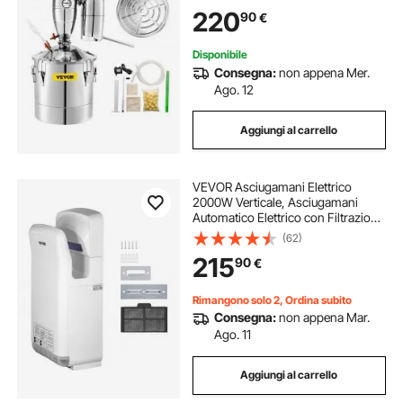
Fermentazione per Fermentare
220
90
€
Bevande Acqua Vino Liquore in
Acciaio Inox
Disponibile
Consegna:
non appena Mer.
Ago. 12
Aggiungi al carrello
VEVOR Asciugamani Elettrico
2000W Verticale, Asciugamani
Automatico Elettrico con Filtrazione
HEPA, Asciugamani ad Aria Calda a
(62)
Temperatura 43℃ in Bianco per
215
90
€
Asciugare le Mani Velocemente
Rimangono solo 2, Ordina subito
Consegna:
non appena Mar.
Ago. 11
Aggiungi al carrello