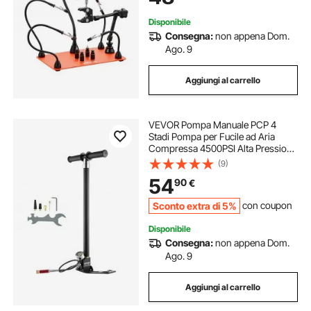
Riparazioni Fai da te
Disponibile
Consegna:
non appena Dom.
Ago. 9
Aggiungi al carrello
VEVOR Pompa Manuale PCP 4
Stadi Pompa per Fucile ad Aria
Compressa 4500PSI Alta Pressione
30MPa Manometro Filtro Olio-
(9)
Umidità, Acciaio Inox per Pistole ad
54
90
€
Aria Compressa, Bombola
Subacquea, Paintball
Sconto extra di 5%
con coupon
Disponibile
Consegna:
non appena Dom.
Ago. 9
Aggiungi al carrello