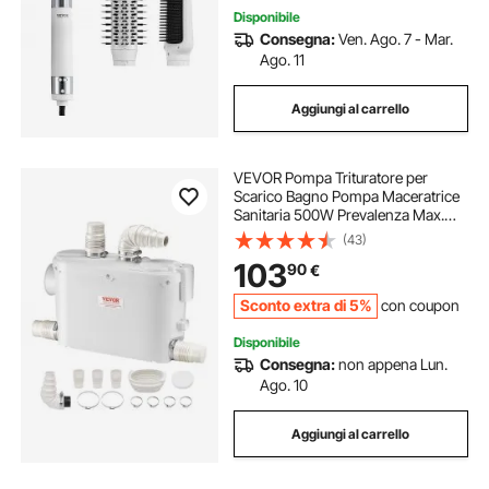
Lisciante
Disponibile
Consegna:
Ven. Ago. 7 - Mar.
Ago. 11
Aggiungi al carrello
VEVOR Pompa Trituratore per
Scarico Bagno Pompa Maceratrice
Sanitaria 500W Prevalenza Max.
8m 3 Entrate per Tubi Portata Max.
(43)
6600L/h, Pompa Trituratore WC
103
90
€
2900 giri/min Resistente all'Acqua
Calda
Sconto extra di 5%
con coupon
Disponibile
Consegna:
non appena Lun.
Ago. 10
Aggiungi al carrello