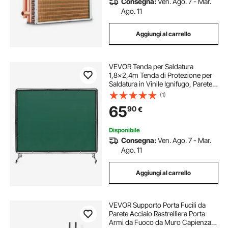
Consegna:
Ven. Ago. 7 - Mar.
Ago. 11
Aggiungi al carrello
VEVOR Tenda per Saldatura
1,8x2,4m Tenda di Protezione per
Saldatura in Vinile Ignifugo, Parete
di Protezione per Saldatura con 4
(1)
Ruote Girevoli Coperta per
65
90
€
Saldatura con Protezione UV
Colore Verde
Disponibile
Consegna:
Ven. Ago. 7 - Mar.
Ago. 11
Aggiungi al carrello
VEVOR Supporto Porta Fucili da
Parete Acciaio Rastrelliera Porta
Armi da Fuoco da Muro Capienza