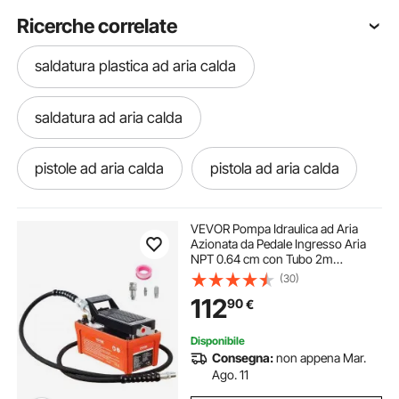
Ricerche correlate
saldatura plastica ad aria calda
saldatura ad aria calda
pistole ad aria calda
pistola ad aria calda
pistola ad aria
pistole aria calda
VEVOR Pompa Idraulica ad Aria
Azionata da Pedale Ingresso Aria
NPT 0.64 cm con Tubo 2m
pistola aria compressa
pistola aria calda
Capacità dell'Olio 1,6L, Pompa
(30)
Pneumatica a Pedale Pressione
112
90
€
Max. 10000 PSI con Tubo 2m
Capienza del Serbatoio 1,6L
pistola a aria compressa
Disponibile
Consegna:
non appena Mar.
pistola aria verniciatura
Ago. 11