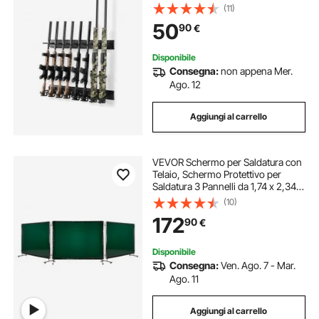
max da 8 pezzi per Armi con Ganci
(11)
Fucili da Caccia Pistole Espositore
50
90
€
da Parete Verticale, Nero
Disponibile
Consegna:
non appena Mer.
Ago. 12
Aggiungi al carrello
VEVOR Schermo per Saldatura con
Telaio, Schermo Protettivo per
Saldatura 3 Pannelli da 1,74 x 2,34
m, Tenda di Protezione di Sicurezza
(10)
in Vinile Ignifugo con 12 Ruote
172
90
€
Protezione UV a 6 Livelli
Disponibile
Consegna:
Ven. Ago. 7 - Mar.
Ago. 11
Aggiungi al carrello