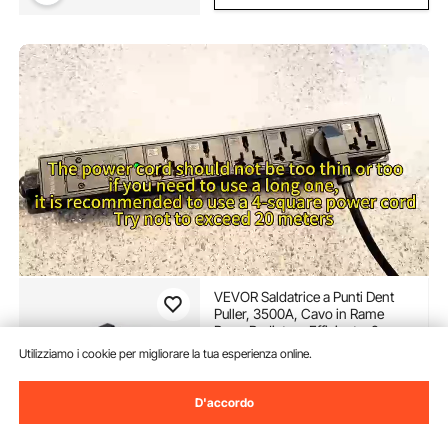
VEVOR Saldatrice a Punti Dent
Puller, 3500A, Cavo in Rame
Puro, Radiatore Efficiente, 2
Pistole per Saldatura, 7 Modalità
(37)
Utilizziamo i cookie per migliorare la tua esperienza online.
Disponibili, Saldatura a Induzione
205
90
€
Automatica, Aspirazione a Vuoto
180 kg
D'accordo
Disponibile
Consegna:
non appena Mar.