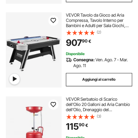
VEVOR Tavolo da Gioco ad Aria
Compressa, Tavolo Interno per
Bambini e Adulti per Sala Giochi,
Gioco da Balla Sportivo a LED con 2
(2)
Dischi, 2 Spingitori e Sistema di
907
90
€
Punteggio Elettronico
Disponibile
Consegna:
Ven. Ago. 7 - Mar.
Ago. 11
Aggiungi al carrello
VEVOR Serbatoio di Scarico
dell'Olio 20 Galloni ad Aria Cambio
dell'Olio, Drenaggio del
Trasferimento del Carburante
(3)
Fluido Imbuto Regolabile in Altezza,
115
90
€
con Valvola di Regolazione della
Pressione
Disponibile