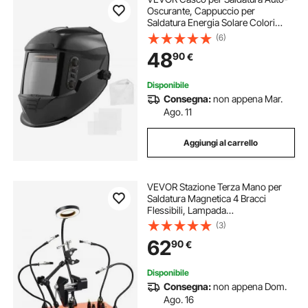
Oscurante, Cappuccio per
Saldatura Energia Solare Colori
Reali da 100 x 95 mm, 4 Sensori ad
(6)
Arco, Tonalità 4/5-9/9-13 per
48
90
€
Molatura TIG MIG ARC, Serie METIS
Disponibile
Consegna:
non appena Mar.
Ago. 11
Aggiungi al carrello
VEVOR Stazione Terza Mano per
Saldatura Magnetica 4 Bracci
Flessibili, Lampada
d'Ingrandimento a LED 3X, 4
(3)
Supporti PCB Supporto per Pistola
62
90
€
ad Aria Calda a 360°, Ausilio per
Riparazioni Elettroniche
Disponibile
Consegna:
non appena Dom.
Ago. 16