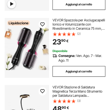
Aggiungi al carrello
pistola aria per verniciatura
VEVOR Spazzola per Asciugacapelli
pistole compressore aria
Liquidazione
Ionico e Volumizzante con
Rivestimento in Ceramica 75 mm,
Cilindro Ovale e 3 Impostazioni
(2)
pistola aria compressore
Calore, Spazzola ad Aria Calda per
23
90
€
Lisciare Asciugare e Arricciare
Capelli
compressore aria con pistola
Disponibile
Consegna:
Ven. Ago. 7 - Mar.
Ago. 11
Aggiungi al carrello
VEVOR Stazione di Saldatura
Magnetica Terza Mano Strumento
per Saldatura Lampada
d'Ingrandimento a LED 3X, 4
(3)
Supporti per PCB Supporto per
48
90
€
Pistola ad Aria Calda a 360°,