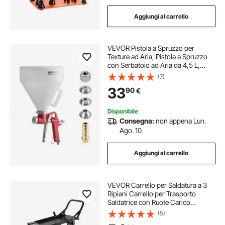
Aggiungi al carrello
VEVOR Pistola a Spruzzo per
Texture ad Aria, Pistola a Spruzzo
con Serbatoio ad Aria da 4,5 L,
Spruzzatore Professionale per
(7)
Verniciatura di Texture per
33
90
€
Cartongesso con 3 Ugelli (3,5 mm,
6 mm, 8 mm)
Disponibile
Consegna:
non appena Lun.
Ago. 10
Aggiungi al carrello
VEVOR Carrello per Saldatura a 3
Ripiani Carrello per Trasporto
Saldatrice con Ruote Carico
Massimo 168-181 kg Carrello per
(5)
Attrezzatura di Saldatura MIG TIG