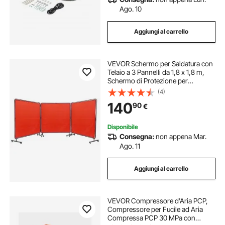
Ago. 10
Aggiungi al carrello
VEVOR Schermo per Saldatura con
Telaio a 3 Pannelli da 1,8 x 1,8 m,
Schermo di Protezione per
Saldatura in Vinile Ignifugo 12 Ruote
(4)
Girevoli (6 Bloccabili), per Officina,
140
90
€
Rosso
Disponibile
Consegna:
non appena Mar.
Ago. 11
Aggiungi al carrello
VEVOR Compressore d'Aria PCP,
Compressore per Fucile ad Aria
Compressa PCP 30 MPa con