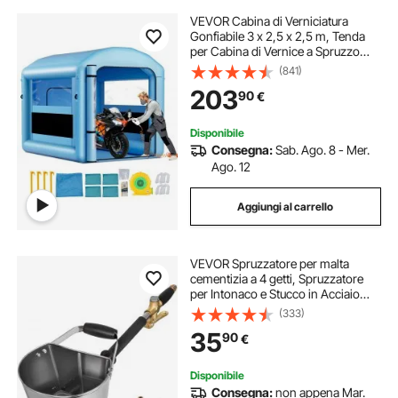
VEVOR Cabina di Verniciatura
Gonfiabile 3 x 2,5 x 2,5 m, Tenda
per Cabina di Vernice a Spruzzo
con Ventilatore da 550W Filtraggio
(841)
d'Aria Finestra in PVC, Tetto
203
90
€
Rotondo, per Automobilistici
Disponibile
Consegna:
Sab. Ago. 8 - Mer.
Ago. 12
Aggiungi al carrello
VEVOR Spruzzatore per malta
cementizia a 4 getti, Spruzzatore
per Intonaco e Stucco in Acciaio
Inossidabile, Pistola a Spruzzo per
(333)
Stucco Impugnature Squisite,
35
90
€
Pistola a Spruzzo per Soffitto
Disponibile
Consegna:
non appena Mar.