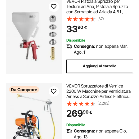
VEVOR Pistola a Spruzzo per
Texture ad Aria, Pistola a Spruzzo
con Serbatoio ad Aria da 4,5 L,
Spruzzatore Professionale per
(67)
Verniciatura di Texture per
33
90
€
Cartongesso con 3 Ugelli (3,5 mm,
6 mm, 8 mm)
Disponibile
Consegna:
non appena Mar.
Ago. 11
Aggiungi al carrello
VEVOR Spruzzatore di Vernice
Da Comprare
2200 W Macchine per Verniciatura
Airless a Spruzzo Airless Elettrica
da 2 L/min, Macchina a Spruzzo per
(2,263)
Vernice con Tubo da 9 m per Pareti,
269
90
€
Mobili, Esterni, Interni
Disponibile
Consegna:
non appena Gio.
Ago. 13