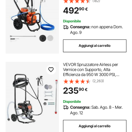
(182)
Spruzzatore Flusso max 3,5 L/min
492
90
€
con Asta di Prolunga Spruzzatura
da Casa
Disponibile
Consegna:
non appena Dom.
Ago. 9
Aggiungi al carrello
VEVOR Spruzzatore Airless per
Vernice con Supporto, Alta
Efficienza da 950 W 3000 PSI,
Effetto Pittura Fine e Uniforme,
(2,263)
Spruzzatori di Vernice per Mobili e
235
90
€
Recinzioni Interni ed Esterni
Domestici
Disponibile
Consegna:
Sab. Ago. 8 - Mer.
Ago. 12
Aggiungi al carrello