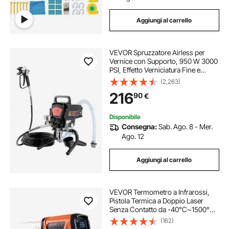
Aggiungi al carrello
VEVOR Spruzzatore Airless per
Vernice con Supporto, 950 W 3000
PSI, Effetto Verniciatura Fine e
Uniforme, Spruzzatori di Vernice
(2,263)
Manuali per Mobili e Recinzioni
216
90
€
Interni ed Esterni di Casa
Disponibile
Consegna:
Sab. Ago. 8 - Mer.
Ago. 12
Aggiungi al carrello
VEVOR Termometro a Infrarossi,
Pistola Termica a Doppio Laser
Senza Contatto da -40°C~1500°C,
Pistola Termica Portatile a Infrarossi
(162)
per Fusione/Cottura/Forno per