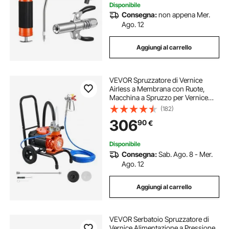
Disponibile
Consegna:
non appena Mer.
Ago. 12
Aggiungi al carrello
VEVOR Spruzzatore di Vernice
Airless a Membrana con Ruote,
Macchina a Spruzzo per Vernice
900W Pressione max 15,17 Mpa,
(182)
Spruzzatore con Ruote Flusso 1,8
306
90
€
L/min con Asta di Prolunga
Spruzzatura da Casa
Disponibile
Consegna:
Sab. Ago. 8 - Mer.
Ago. 12
Aggiungi al carrello
VEVOR Serbatoio Spruzzatore di
Vernice Alimentazione a Pressione