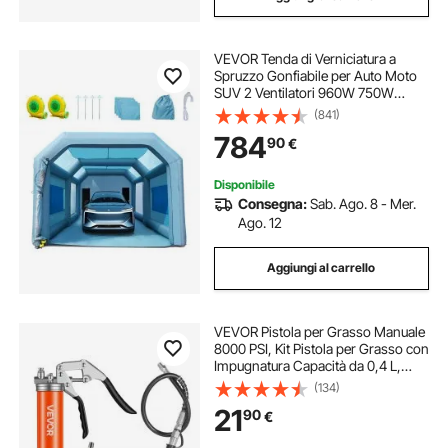
VEVOR Tenda di Verniciatura a
Spruzzo Gonfiabile per Auto Moto
SUV 2 Ventilatori 960W 750W
Sistema di Filtrazione Filtro 3 Strati
(841)
6 Finestre d'Aerazione, Tenda
784
90
€
Cabina per Verniciatura in Oxford
210D
Disponibile
Consegna:
Sab. Ago. 8 - Mer.
Ago. 12
Aggiungi al carrello
VEVOR Pistola per Grasso Manuale
8000 PSI, Kit Pistola per Grasso con
Impugnatura Capacità da 0,4 L,
Tubo Flessibile da 46 cm, Giunto
(134)
per Grasso, Tubo Rigido di
21
90
€
Prolunga Ugello per Auto Nautica