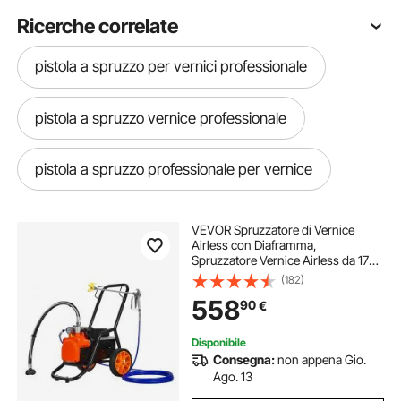
Ricerche correlate
pistola a spruzzo per vernici professionale
pistola a spruzzo vernice professionale
pistola a spruzzo professionale per vernice
serbatoio vernice pistola a spruzzo
VEVOR Spruzzatore di Vernice
Airless con Diaframma,
Spruzzatore Vernice Airless da 1700
pistola vernice a spruzzo alta pressione
W con Ruote, Spruzzatore di
(182)
Vernice Airless da 3000 psi con
558
90
€
Asta di Prolunga, Sistema di
Spruzzatura Vernice
pistola verniciatura
pistole verniciatura
Disponibile
Consegna:
non appena Gio.
pistole per verniciatura elettrostatica
Ago. 13