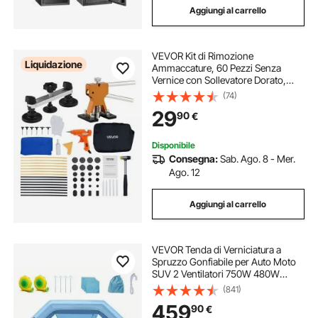
Aggiungi al carrello
VEVOR Kit di Rimozione
Liquidazione
Ammaccature, 60 Pezzi Senza
Vernice con Sollevatore Dorato,
Estrattore di Ponti, Martello di
(74)
Gomma, Pistola per Colla,
29
90
€
Riparazione dei Danni di Porte di
Frigoriferi Auto
Disponibile
Consegna:
Sab. Ago. 8 - Mer.
Ago. 12
Aggiungi al carrello
VEVOR Tenda di Verniciatura a
Spruzzo Gonfiabile per Auto Moto
SUV 2 Ventilatori 750W 480W
Sistema di Filtrazione Filtro 3 Strati
(841)
6 Finestre d'Aerazione, Tenda
459
90
€
Cabina per Verniciatura in Oxford