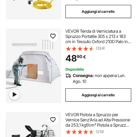
Aggiungi al carrello
VEVOR Tenda di Verniciatura a
Spruzzo Portatile 305 x 213 x 183
cm in Tessuto Oxford 210D Palo in
Fibra di Vetro Finestrina di
(324)
Ventilazione 40 x 40 cm, Tenda per
48
90
€
Vernice Spray Pop-up Fai-da-te 2,8
kg
Disponibile
Consegna:
non appena Lun.
Ago. 10
Aggiungi al carrello
VEVOR Pistola a Spruzzo per
Vernice Senz'Aria ad Alta Pressione
da 253,1 kgf/cm² Pistola a Spruzzo
per Vernice Senz'Aria con Ugello
(213)
517, Kit Pistola a Spruzzo Senz'Aria