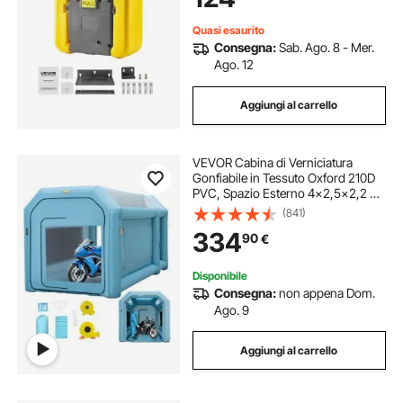
Giallo
Quasi esaurito
Consegna:
Sab. Ago. 8 - Mer.
Ago. 12
Aggiungi al carrello
VEVOR Cabina di Verniciatura
Gonfiabile in Tessuto Oxford 210D
PVC, Spazio Esterno 4x2,5x2,2 m
e Spazio Interna 3,6x1,7x1,8 m di
(841)
Tenda di Vernice Gonfiabile della
334
90
€
Cabina in Blu per Auto o
Campeggio
Disponibile
Consegna:
non appena Dom.
Ago. 9
Aggiungi al carrello