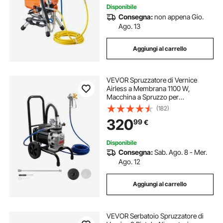
Disponibile
Consegna:
non appena Gio.
Ago. 13
Aggiungi al carrello
VEVOR Spruzzatore di Vernice
Airless a Membrana 1100 W,
Macchina a Spruzzo per
Verniciatura Airless Pressione max
(182)
15,17 MPa Spruzzatore Flusso 2.0
320
99
€
L/min con Asta di Prolunga Tubo
Flessibile 10 m
Disponibile
Consegna:
Sab. Ago. 8 - Mer.
Ago. 12
Aggiungi al carrello
VEVOR Serbatoio Spruzzatore di