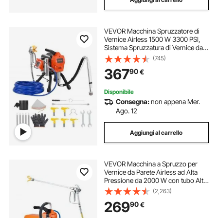
VEVOR Macchina Spruzzatore di
Vernice Airless 1500 W 3300 PSI,
Sistema Spruzzatura di Vernice da
2,65 L/min con Spazzola Pulizia,
(745)
Tubo Flessibile, Asta di Prolunga
367
90
€
Ugelli, Spruzzatore Verniciatura
Disponibile
Consegna:
non appena Mer.
Ago. 12
Aggiungi al carrello
VEVOR Macchina a Spruzzo per
Vernice da Parete Airless ad Alta
Pressione da 2000 W con tubo Alta
Pressione, Macchina per
(2,263)
Spruzzatura da Parete, per Interni
269
90
€
Esterni a Base d'Acqua e a Base di
Olio