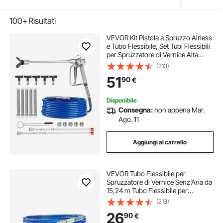
100+
Risultati
VEVOR Kit Pistola a Spruzzo Airless
e Tubo Flessibile, Set Tubi Flessibili
per Spruzzatore di Vernice Alta
Pressione 248 Bar con 5 Ugelli,
(213)
Giunto Girevole, Filtri, Tubo
51
90
€
Flessibile, Aste di Prolunga
Disponibile
Consegna:
non appena Mar.
Ago. 11
Aggiungi al carrello
VEVOR Tubo Flessibile per
Spruzzatore di Vernice Senz‘Aria da
15,24 m Tubo Flessibile per
Spruzzatore di Vernice Senz’Aria ad
(213)
Alta Pressione 305,83 kgf/cm²
26
90
€
Tubo Flessibile per Spruzzatore di