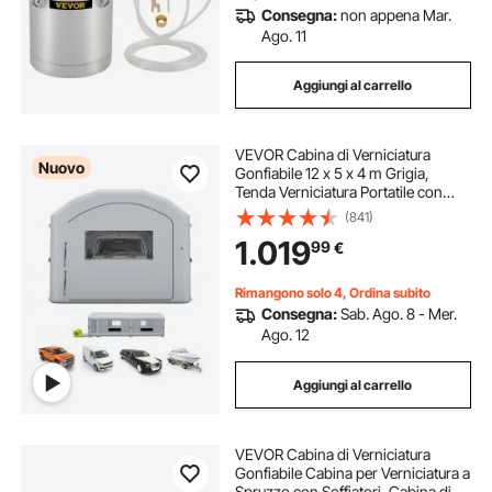
Consegna:
non appena Mar.
Ago. 11
Aggiungi al carrello
VEVOR Cabina di Verniciatura
Nuovo
Gonfiabile 12 x 5 x 4 m Grigia,
Tenda Verniciatura Portatile con
Soffiatori da 950W e 1100W, con
(841)
Tetto ad Arco e Filtro, per
1.019
99
€
Protezione e Asciugatura di Vernice
a Spruzzo
Rimangono solo 4, Ordina subito
Consegna:
Sab. Ago. 8 - Mer.
Ago. 12
Aggiungi al carrello
VEVOR Cabina di Verniciatura
Gonfiabile Cabina per Verniciatura a
Spruzzo con Soffiatori, Cabina di