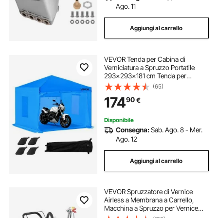
Ago. 11
Aggiungi al carrello
VEVOR Tenda per Cabina di
Verniciatura a Spruzzo Portatile
293x293x181 cm Tenda per
Verniciatura a Spruzzo Cabina
(65)
Impermeabile e Pieghevole con 2
174
90
€
Finestre Laterali per Esterno, Auto,
Moto, Blu
Disponibile
Consegna:
Sab. Ago. 8 - Mer.
Ago. 12
Aggiungi al carrello
VEVOR Spruzzatore di Vernice
Airless a Membrana a Carrello,
Macchina a Spruzzo per Vernice
2000 W Pressione max 22,75 Mpa,