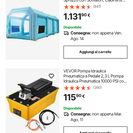
Verniciatura Gonfiabile Dimensioni
(841)
Esterne 12 x 5 x 4 m, Cabina di
1.131
90
€
Verniciatura per Auto, Blu
Disponibile
Consegna:
non appena Ven.
Ago. 14
Aggiungi al carrello
VEVOR Pompa Idraulica
Pneumatica a Pedale 2,3 L Pompa
Idraulica Pneumatica 10000 PSI con
Tubo Flessibile d'Olio e Pistola a
(390)
Spruzzo, Kit di Pompa a Pedale
115
90
€
Utilizzato con Cilindri a Semplice
Effetto
Disponibile
Consegna:
non appena Mar.
Ago. 11
Aggiungi al carrello