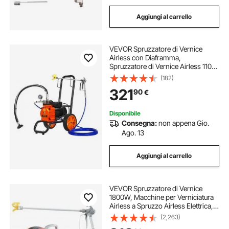
Aggiungi al carrello
VEVOR Spruzzatore di Vernice
Airless con Diaframma,
Spruzzatore di Vernice Airless 1100
W con Ruote, Spruzzatore di
(182)
Vernice Airless 2000 psi con Asta di
321
90
€
Prolunga, Sistema di Spruzzo
Vernice
Disponibile
Consegna:
non appena Gio.
Ago. 13
Aggiungi al carrello
VEVOR Spruzzatore di Vernice
1800W, Macchine per Verniciatura
Airless a Spruzzo Airless Elettrica,
Macchina a Spruzzo per Vernice
(2,263)
con Tubo Flessibile, Vernice per