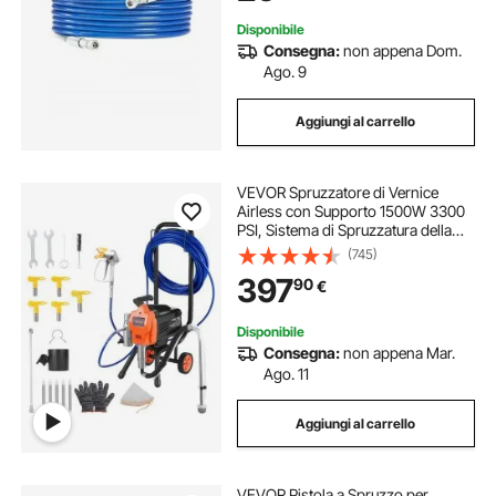
Vernice
Disponibile
Consegna:
non appena Dom.
Ago. 9
Aggiungi al carrello
VEVOR Spruzzatore di Vernice
Airless con Supporto 1500W 3300
PSI, Sistema di Spruzzatura della
Vernice con Spazzola di Pulizia
(745)
Tubo Flessibile Asta di Prolunga
397
90
€
Ugelli, per Case, Edifici
Disponibile
Consegna:
non appena Mar.
Ago. 11
Aggiungi al carrello
VEVOR Pistola a Spruzzo per