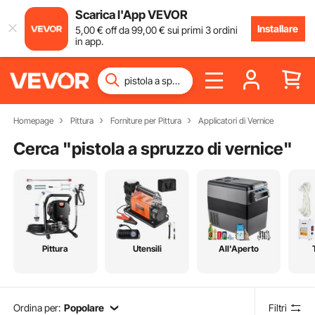
Scarica l'App VEVOR
Installare
5
,00
€
off da
99
,00
€
sui primi 3 ordini
in app.
Homepage
Pittura
Forniture per Pittura
Applicatori di Vernice
Cerca "
pistola a spruzzo di vernice
"
Pittura
Utensili
All'Aperto
Ordina per:
Popolare
Filtri