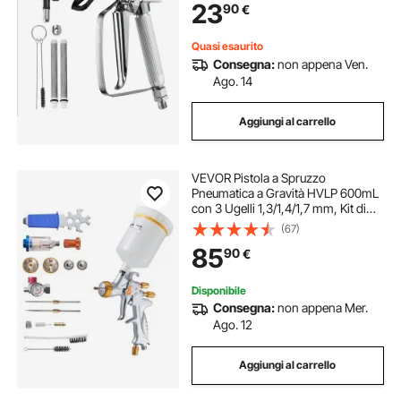
23
90
€
con Giunto Girevole con Filtri
Quasi esaurito
Consegna:
non appena Ven.
Ago. 14
Aggiungi al carrello
VEVOR Pistola a Spruzzo
Pneumatica a Gravità HVLP 600mL
con 3 Ugelli 1,3/1,4/1,7 mm, Kit di
Spruzzatore ad Aria Compressa,
(67)
Pistola per Verniciatura Pneumatica
85
90
€
HVLP per Auto, Pareti
Disponibile
Consegna:
non appena Mer.
Ago. 12
Aggiungi al carrello