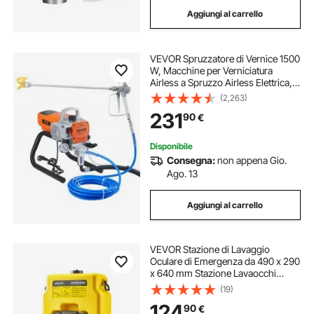
Aggiungi al carrello
VEVOR Spruzzatore di Vernice 1500
W, Macchine per Verniciatura
Airless a Spruzzo Airless Elettrica,
Macchina a Spruzzo per Vernice
(2,263)
con Tubo Flessibile, per Casa Navi
231
90
€
Strutture Metalliche Industriali
Disponibile
Consegna:
non appena Gio.
Ago. 13
Aggiungi al carrello
VEVOR Stazione di Lavaggio
Oculare di Emergenza da 490 x 290
x 640 mm Stazione Lavaocchi
Portatile con 2 Spruzzi,
(19)
Installazione Semplificata, per
124
90
€
Scuole, Laboratori, Fabbriche,