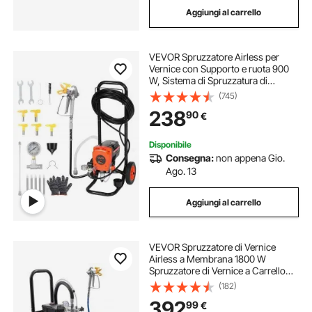
Aggiungi al carrello
pistola per verniciatura
VEVOR Spruzzatore Airless per
pistole per verniciatura
Vernice con Supporto e ruota 900
W, Sistema di Spruzzatura di
Vernice con Spazzola di Pulizia,
(745)
pistola per verniciare a spruzzo 220v airless
Tubo Flessibile, Asta di Prolunga e
238
90
€
Ugelli, per Case ed Edifici
pistola pittura spruzzo
Disponibile
Consegna:
non appena Gio.
Ago. 13
pistole a spruzzo pistole a spruzzo
Aggiungi al carrello
pistole a spruzzo per verniciare
VEVOR Spruzzatore di Vernice
pistola a spruzzo per verniciare
Airless a Membrana 1800 W
Spruzzatore di Vernice a Carrello
Pressione max 22,75 Mpa Tubo
(182)
Flessibile 10m, Macchina a Spruzzo
392
99
€
per Verniciatura Flusso 3,0 L/min