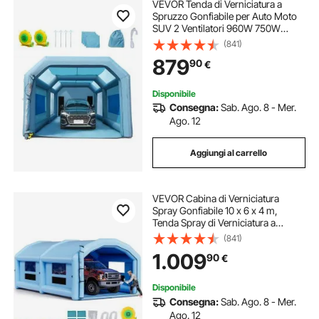
VEVOR Tenda di Verniciatura a
Spruzzo Gonfiabile per Auto Moto
SUV 2 Ventilatori 960W 750W
Sistema di Filtrazione Filtro 3 Strati
(841)
6 Finestre d'Aerazione, Tenda
879
90
€
Cabina per Verniciatura 8,5 x 4,8 x
3,3m
Disponibile
Consegna:
Sab. Ago. 8 - Mer.
Ago. 12
Aggiungi al carrello
VEVOR Cabina di Verniciatura
Spray Gonfiabile 10 x 6 x 4 m,
Tenda Spray di Verniciatura a
Spruzzo Ventilatori da 950 W e 1100
(841)
W, Tetto Rotondo, Tessuto Oxford,
1.009
90
€
Automobilistici
Disponibile
Consegna:
Sab. Ago. 8 - Mer.
Ago. 12