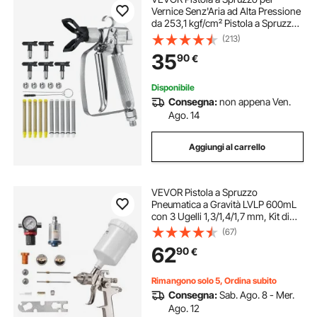
Vernice Senz'Aria ad Alta Pressione
da 253,1 kgf/cm² Pistola a Spruzzo
per Vernice Senz'Aria con 5 Ugelli,
(213)
211, 315, 417, 517, 623, con Giunto
35
90
€
Girevole con Filtri, Pennello
Disponibile
Consegna:
non appena Ven.
Ago. 14
Aggiungi al carrello
VEVOR Pistola a Spruzzo
Pneumatica a Gravità LVLP 600mL
con 3 Ugelli 1,3/1,4/1,7 mm, Kit di
Spruzzatore ad Aria Compressa,
(67)
Pistola per Verniciatura Pneumatica
62
90
€
LVLP per Auto, Pareti
Rimangono solo 5, Ordina subito
Consegna:
Sab. Ago. 8 - Mer.
Ago. 12