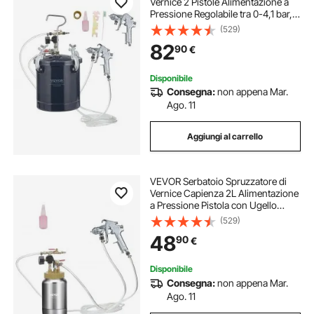
Vernice 2 Pistole Alimentazione a
Pressione Regolabile tra 0-4,1 bar,
Spruzzatore per Verniciatura Pistola
(529)
Doppia 1,5mm+4mm Serbatoio da
82
90
€
10L, Serbatoio a Spruzzo Vernice
Disponibile
Consegna:
non appena Mar.
Ago. 11
Aggiungi al carrello
VEVOR Serbatoio Spruzzatore di
Vernice Capienza 2L Alimentazione
a Pressione Pistola con Ugello
1,8mm Regolabile tra 0-3,1 bar,
(529)
Spruzzatore per Verniciatura
48
90
€
Serbatoio 2L, Serbatoio a Spruzzo
Vernice
Disponibile
Consegna:
non appena Mar.
Ago. 11