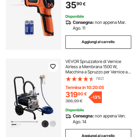
35
90
€
Pizza/Motore (non per esseri
umani)
Disponibile
Consegna:
non appena Mar.
Ago. 11
Aggiungi al carrello
VEVOR Spruzzatore di Vernice
Airless a Membrana 1500 W,
Macchina a Spruzzo per Vernice a
Carrello Airless Pressione max
(182)
19,31 MPa Flusso 2,5 L/min,
Spruzzatore con Tubo Flessibile 10
Termina in 10:20:04
m Asta Prolunga
319
90
€
-
13%
366,99
€
Disponibile
Consegna:
non appena Ven.
Ago. 14
Aggiungi al carrello