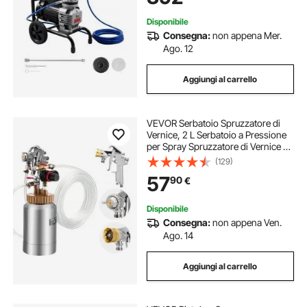
per Parete
Disponibile
Consegna:
non appena Mer.
Ago. 12
Aggiungi al carrello
VEVOR Serbatoio Spruzzatore di
Vernice, 2 L Serbatoio a Pressione
per Spray Spruzzatore di Vernice a
Spruzzo Pneumatica Centrale con
(129)
Due Tubi per Mobili, Auto, 3
57
90
€
Comandi Regolabili
Disponibile
Consegna:
non appena Ven.
Ago. 14
Aggiungi al carrello