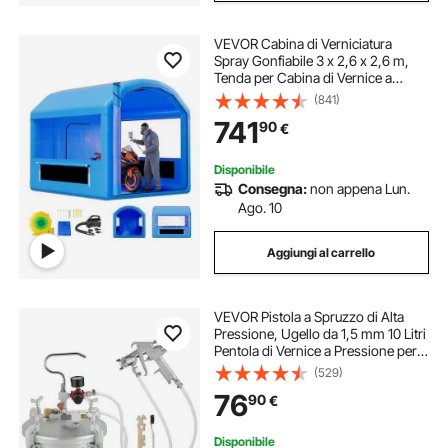
VEVOR Cabina di Verniciatura
Spray Gonfiabile 3 x 2,6 x 2,6 m,
Tenda per Cabina di Vernice a
Spruzzo con Ventilatore da 550 W
(841)
Filtraggio d'Aria, Tetto Rotondo, per
741
90
€
Parti Metalliche di Automobilistici
Disponibile
Consegna:
non appena Lun.
Ago. 10
Aggiungi al carrello
VEVOR Pistola a Spruzzo di Alta
Pressione, Ugello da 1,5 mm 10 Litri
Pentola di Vernice a Pressione per
Serbatoio di Vernice
(529)
76
90
€
Disponibile