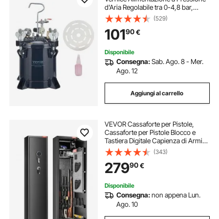
d'Aria Regolabile tra 0-4,8 bar,
Spruzzatore per Verniciatura
(529)
Valvola Doppia Serbatoio da 10L,
101
90
€
Serbatoio a Spruzzo Vernice in
Acciaio
Disponibile
Consegna:
Sab. Ago. 8 - Mer.
Ago. 12
Aggiungi al carrello
VEVOR Cassaforte per Pistole,
Cassaforte per Pistole Blocco e
Tastiera Digitale Capienza di Armi
da Fuoco 7-8 pezzi, Armadietto per
(343)
Fucili, Ripiano Rimovibile per Armi
279
90
€
Lunghe e Pistole Domestiche
Disponibile
Consegna:
non appena Lun.
Ago. 10