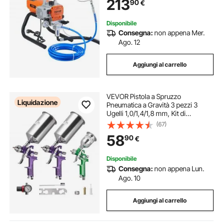
213
90
€
Legno e Metallo per Pareti Soffitti
Disponibile
Consegna:
non appena Mer.
Ago. 12
Aggiungi al carrello
VEVOR Pistola a Spruzzo
Liquidazione
Pneumatica a Gravità 3 pezzi 3
Ugelli 1,0/1,4/1,8 mm, Kit di
Spruzzatore ad Aria Compressa,
(67)
Pistola per Verniciatura Pneumatica
58
90
€
per Auto, Pareti, Mobili
Disponibile
Consegna:
non appena Lun.
Ago. 10
Aggiungi al carrello