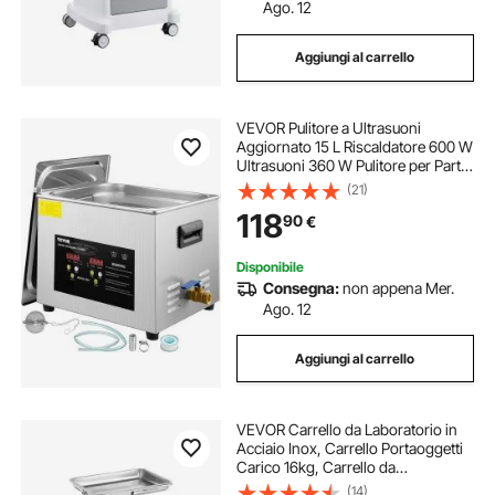
Ago. 12
Aggiungi al carrello
VEVOR Pulitore a Ultrasuoni
Aggiornato 15 L Riscaldatore 600 W
Ultrasuoni 360 W Pulitore per Parti
a Ultrasuoni da Laboratorio Digitale
(21)
con Temporizzatore per Pulizia di
118
90
€
Strumenti Dentali in Vetro
Disponibile
Consegna:
non appena Mer.
Ago. 12
Aggiungi al carrello
VEVOR Carrello da Laboratorio in
Acciaio Inox, Carrello Portaoggetti
Carico 16kg, Carrello da
Laboratorio Regolabile in Altezza
(14)