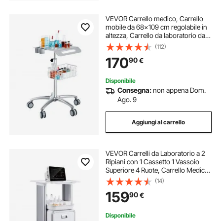
VEVOR Carrello medico, Carrello
mobile da 68x109 cm regolabile in
altezza, Carrello da laboratorio da
tavolo con rotelle per clinica,
(112)
bellezza e salone
170
90
€
Disponibile
Consegna:
non appena Dom.
Ago. 9
Aggiungi al carrello
VEVOR Carrelli da Laboratorio a 2
Ripiani con 1 Cassetto 1 Vassoio
Superiore 4 Ruote, Carrello Medico
Mobile Materiale ABS
(14)
Consilenziose, Carrelli per
159
90
€
Laboratorio, Clinica, Ospedale,
Salone, Bianco
Disponibile