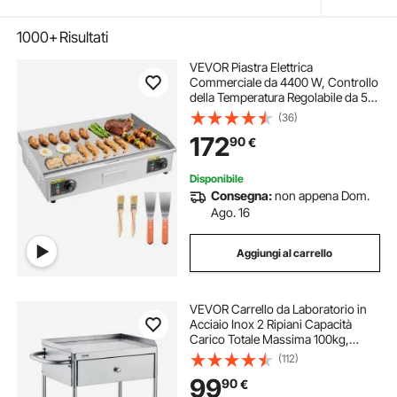
1000+
Risultati
VEVOR Piastra Elettrica
Commerciale da 4400 W, Controllo
della Temperatura Regolabile da 50
a 300 °C, Griglia da Banco in
(36)
Piastra in Metallo con 2 Spatole e 2
172
90
€
Spazzole, per Bistecche, Senza
Spina
Disponibile
Consegna:
non appena Dom.
Ago. 16
Aggiungi al carrello
VEVOR Carrello da Laboratorio in
Acciaio Inox 2 Ripiani Capacità
Carico Totale Massima 100kg,
Carrello Sanitario in Acciaio Inox
(112)
201 710 x 421 x 785 mm, Carrello
99
90
€
per Medicazione da Laboratorio 2