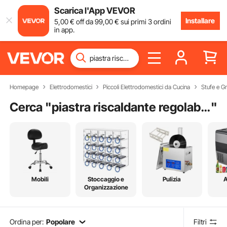
Scarica l'App VEVOR
Installare
5
,00
€
off da
99
,00
€
sui primi 3 ordini
in app.
Homepage
Elettrodomestici
Piccoli Elettrodomestici da Cucina
Stufe e Gri
Cerca "
piastra riscaldante regolabile da laboratorio
"
Mobili
Stoccaggio e
Pulizia
A
Organizzazione
Ordina per:
Popolare
Filtri