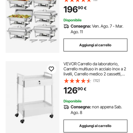
Coperchio e Porta Combustibile,
196
90
€
Adatti per Banchetti, Feste
Disponibile
Consegna:
Ven. Ago. 7 - Mar.
Ago. 11
Aggiungi al carrello
VEVOR Carrello da laboratorio,
Carrello multiuso in acciaio inox a 2
livelli, Carrello medico 2 cassetti,
rotelle girevoli per laboratorio,
(112)
ospedale, odontoiatria, salone
126
90
€
bellezza
Disponibile
Consegna:
non appena Sab.
Ago. 8
Aggiungi al carrello