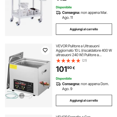
Disponibile
Consegna:
non appena Mar.
Ago. 11
Aggiungi al carrello
VEVOR Pulitore a Ultrasuoni
Aggiornato 10 L (riscaldatore 400 W
ultrasuoni 240 W) Pulitore a
Ultrasuoni da Laboratorio Digitale
(21)
con Temporizzatore del
101
90
€
Riscaldatore per Pulizia di Parti di
Strumenti
Disponibile
Consegna:
non appena Dom.
Ago. 9
Aggiungi al carrello
VEVOR Fornello a Gas