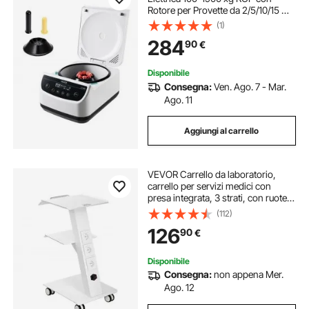
Rotore per Provette da 2/5/10/15 ml,
Velocità Regolabile da 500 a 4000
(1)
Giri/min, Bassa Rumorosità per
284
90
€
Esperimenti di Laboratorio
Disponibile
Consegna:
Ven. Ago. 7 - Mar.
Ago. 11
Aggiungi al carrello
VEVOR Carrello da laboratorio,
carrello per servizi medici con
presa integrata, 3 strati, con ruote
girevoli, portata 100 kg, per
(112)
laboratorio, clinica, salone di
126
90
€
bellezza, salone
Disponibile
Consegna:
non appena Mer.
Ago. 12