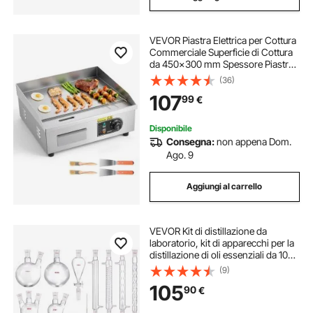
VEVOR Piastra Elettrica per Cottura
Commerciale Superficie di Cottura
da 450x300 mm Spessore Piastra
in Ferro 8 mm, Temperatura
(36)
Regolabile tra 50°C–300°C per
107
99
€
Bistecca Barbecue Piatti da BBQ
Grigliate
Disponibile
Consegna:
non appena Dom.
Ago. 9
Aggiungi al carrello
VEVOR Kit di distillazione da
laboratorio, kit di apparecchi per la
distillazione di oli essenziali da 1000
ml, set di attrezzature per vetreria
(9)
da 32 pezzi
105
90
€