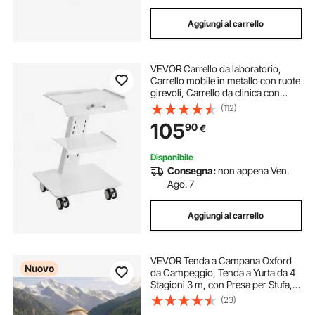
Aggiungi al carrello
VEVOR Carrello da laboratorio,
Carrello mobile in metallo con ruote
girevoli, Carrello da clinica con
vassoio con capacità di peso di 220
(112)
libbre, per laboratorio, clinica,
105
90
€
bellezza e salone
Disponibile
Consegna:
non appena Ven.
Ago. 7
Aggiungi al carrello
VEVOR Tenda a Campana Oxford
Nuovo
da Campeggio, Tenda a Yurta da 4
Stagioni 3 m, con Presa per Stufa,
Impermeabile e Traspirante, Max 3
(23)
Persone, con Pavimento Rimovibile