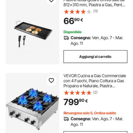
812x310 mm, Piastra a Gas, Pentole
da Fornello Portatili per Famiglie
(11)
con Manico, per Campeggio Festa
66
90
€
Eventi da Esterno
Disponibile
Consegna:
Ven. Ago. 7 - Mar.
Ago. 11
Aggiungi al carrello
VEVOR Cucina a Gas Commerciale
con 4 Fuochi, Piano Cottura a Gas
Propano e Naturale, Piastra
Riscaldante a Gas in Acciaio
(2)
Inossidabile, Attrezzatura da Cucina
799
90
€
Commerciale per Ristoranti, 28 KW
Rimangono solo 5, Ordina subito
Consegna:
Ven. Ago. 7 - Mar.
Ago. 11