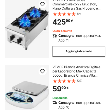
Commerciale con 2 Bruciatori,
Piano Cottura a Gas Propano e
Naturale, Piastra Riscaldante a Gas
(2)
in Acciaio Inossidabile, Attrezzatura
425
90
€
da Cucina Commerciale per
Ristoranti, 14 KW
Quasi esaurito
Consegna:
non appena Mar.
Ago. 11
Aggiungi al carrello
VEVOR Bilancia Analitica Digitale
per Laboratorio Max Capacità
5000g, Bilancia Chimica Alta
Precisione 0.01g, Bilancia Tecnica
(23)
applicata a Laboratori, Università,
59
90
€
Aziende, Industrie, Gioiellieri ecc
Disponibile
Consegna:
non appena Lun.
Ago. 10