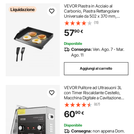
VEVOR Piastra in Acciaio al
Liquidazione
Carbonio, Piastra Rettangolare
Universale da 502 x 370 mm,
Piastra a Gas per Teppanyaki,
(11)
Pentole Portatili con Manico, per
57
90
€
Campeggio Festa Eventi da
Esterno, Nero
Disponibile
Consegna:
Ven. Ago. 7 - Mar.
Ago. 11
Aggiungi al carrello
VEVOR Pulitore ad Ultrasuoni 3L
con Timer Riscaldante Cestello,
Macchina Digitale a Cavitazione
Sonica, Pulitrice Ultrasuoni 120 W
(67)
per Strumenti di Orologi, Occhiali,
60
90
€
Monete, Utensili Metallici
Disponibile
Consegna:
non appena Dom.