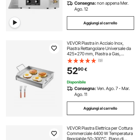
Consegna:
non appena Mer.
Ago. 12
Aggiungi al carrello
VEVOR Piastra in Acciaio Inox,
Piastra Rettangolare Universale da
425x270 mm, Piastra a Gas,
Pentole da Fornello Portatili per
(9)
Famiglie con Manico, per
52
90
€
Campeggio, Festa, Eventi da
Esterno
Disponibile
Consegna:
Ven. Ago. 7 - Mar.
Ago. 11
Aggiungi al carrello
VEVOR Piastra Elettrica per Cottura
Commerciale 4400 W Temperatura
Regolabile 50-300°C, Piano di