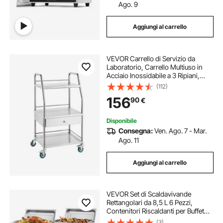
Ago. 9
Aggiungi al carrello
VEVOR Carrello di Servizio da
Laboratorio, Carrello Multiuso in
Acciaio Inossidabile a 3 Ripiani,
Carrello Medico Odontoiatrico
(112)
Ruote Bloccabili per Laboratorio,
156
90
€
Ospedale
Disponibile
Consegna:
Ven. Ago. 7 - Mar.
Ago. 11
Aggiungi al carrello
VEVOR Set di Scaldavivande
Rettangolari da 8,5 L 6 Pezzi,
Contenitori Riscaldanti per Buffet
con Manico e 3 Pinze per Alimenti e
(3)