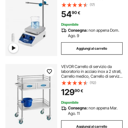
Capacità di Miscelazione con
(17)
Piastra Riscaldante Miscelatore
54
90
€
Riscaldante Display Digitale
Disponibile
Consegna:
non appena Dom.
Ago. 9
Aggiungi al carrello
VEVOR Carrello di servizio da
laboratorio in acciaio inox a 2 strati,
Carrello medico, Carrello di servizio
dentale con ruote bloccabili e
(112)
secchio, per laboratorio, ospedale,
129
90
€
uso dentale
Disponibile
Consegna:
non appena Mar.
Ago. 11
Aggiungi al carrello