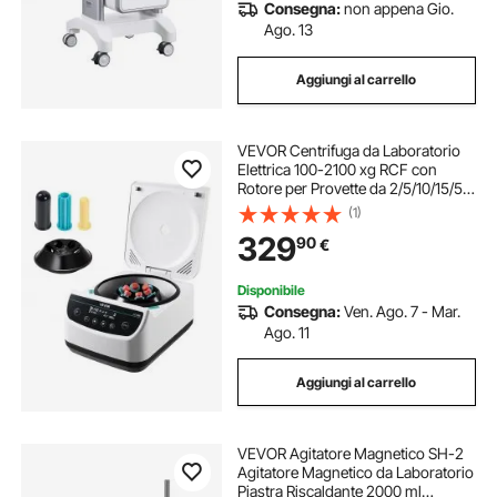
Consegna:
non appena Gio.
Ago. 13
Aggiungi al carrello
VEVOR Centrifuga da Laboratorio
Elettrica 100-2100 xg RCF con
Rotore per Provette da 2/5/10/15/50
ml, Velocità Regolabile da 500 a
(1)
4000 Giri/min, Bassa Rumorosità
329
90
€
per Esperimenti di Laboratorio
Disponibile
Consegna:
Ven. Ago. 7 - Mar.
Ago. 11
Aggiungi al carrello
VEVOR Agitatore Magnetico SH-2
Agitatore Magnetico da Laboratorio
Piastra Riscaldante 2000 ml