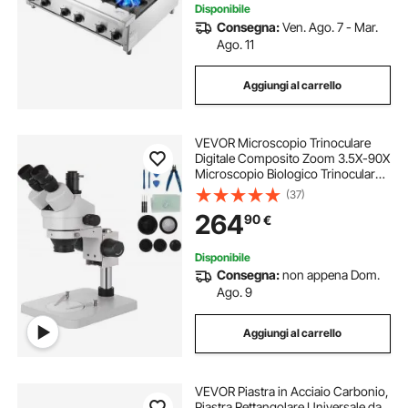
Disponibile
Consegna:
Ven. Ago. 7 - Mar.
Ago. 11
Aggiungi al carrello
VEVOR Microscopio Trinoculare
Digitale Composito Zoom 3.5X-90X
Microscopio Biologico Trinoculare
Senza Luce da Laboratorio 360°
(37)
Girevole con Supporto a Colonna
264
90
€
Senza Luce
Disponibile
Consegna:
non appena Dom.
Ago. 9
Aggiungi al carrello
VEVOR Piastra in Acciaio Carbonio,
Piastra Rettangolare Universale da