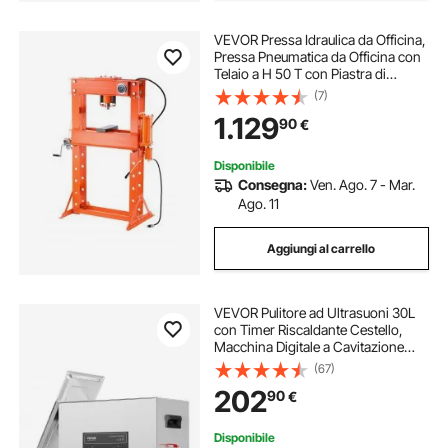
VEVOR Pressa Idraulica da Officina,
Pressa Pneumatica da Officina con
Telaio a H 50 T con Piastra di
Pressatura Supporto Triangolare,
(7)
Pressa Idraulica Stabile Regolabile
1.129
90
€
per Pavimenti da Garage
Disponibile
Consegna:
Ven. Ago. 7 - Mar.
Ago. 11
Aggiungi al carrello
VEVOR Pulitore ad Ultrasuoni 30L
con Timer Riscaldante Cestello,
Macchina Digitale a Cavitazione
Sonica, Pulitrice Ultrasuoni 600 W
(67)
per Strumenti di Orologi, Occhiali,
202
90
€
Monete, Utensili Metallici
Disponibile