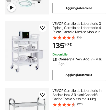
Aggiungi al carrello
VEVOR Carrello da Laboratorio 3
Ripiani, Carrello da Laboratorio 4
Ruote, Carrello Medico Mobile in
Materiale PP, Carrello da
(14)
Laboratorio con 3 Contenitori per
135
90
€
Laboratorio, Clinica, Salone,
Ospedale
Disponibile
Consegna:
Ven. Ago. 7 - Mar.
Ago. 11
Aggiungi al carrello
VEVOR Carrello da Laboratorio in
Acciaio Inox 3 Ripiani Capacità
Carico Totale Massima 100kg,
Carrello Sanitario in Acciaio Inox
(112)
201 740 x 396 x 860 mm, Carrello