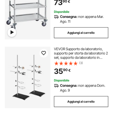
73
90
€
per Medicazione da Laboratorio 3
Piani
Disponibile
Consegna:
non appena Mar.
Ago. 11
Aggiungi al carrello
VEVOR Supporto da laboratorio,
supporto per storta da laboratorio 2
set, supporto da laboratorio in
acciaio Asta da 60 cm e base in
(3)
ghisa da 21 x 13,5 cm, include
35
90
€
morsetti per matracci
Disponibile
Consegna:
non appena Dom.
Ago. 9
Aggiungi al carrello