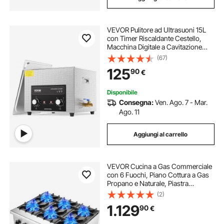
VEVOR Pulitore ad Ultrasuoni 15L
con Timer Riscaldante Cestello,
Macchina Digitale a Cavitazione
Sonica, Pulitrice Ultrasuoni 360 W
(67)
per Strumenti di Orologi, Occhiali,
125
90
€
Monete, Utensili Metallici
Disponibile
Consegna:
Ven. Ago. 7 - Mar.
Ago. 11
Aggiungi al carrello
VEVOR Cucina a Gas Commerciale
con 6 Fuochi, Piano Cottura a Gas
Propano e Naturale, Piastra
Riscaldante a Gas in Acciaio
(2)
Inossidabile, Attrezzatura da Cucina
1.129
90
€
Commerciale per Ristoranti, 42 KW