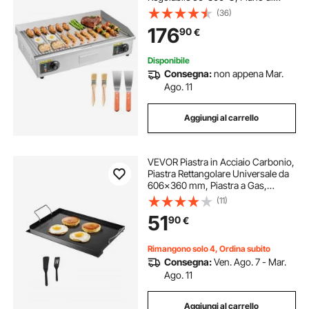
Lavoro 725 x 400 mm in Acciaio
(36)
Inox, Kit Accessori per Bistecche
176
90
€
BBQ Feste Campeggio, Senza
Spina
Disponibile
Consegna:
non appena Mar.
Ago. 11
Aggiungi al carrello
VEVOR Piastra in Acciaio Carbonio,
Piastra Rettangolare Universale da
606x360 mm, Piastra a Gas,
Pentole da Fornello Portatili per
(11)
Famiglie con Manico, per
51
90
€
Campeggio Festa Eventi da Esterno
Rimangono solo 4, Ordina subito
Consegna:
Ven. Ago. 7 - Mar.
Ago. 11
Aggiungi al carrello