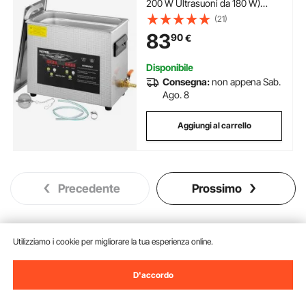
200 W Ultrasuoni da 180 W)
Pulitore di Parti a Ultrasuoni da
(21)
Laboratorio Digitale con
83
90
€
Temporizzatore per Pulizia di
Strumenti di Gioielli
Disponibile
Consegna:
non appena Sab.
Ago. 8
Aggiungi al carrello
Precedente
Prossimo
Utilizziamo i cookie per migliorare la tua esperienza online.
Potrebbe piacerti anche
Nuovo
D'accordo