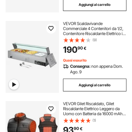
Aggiungi al carrello
VEVOR Scaldavivande
Commerciale 4 Contenitori da 1/2,
Contenitore Riscaldante Elettrico in
Acciaio Inox da 1,5 kW con
(9)
Coperchio in Vetro Set di
190
90
€
Scaldavivande per Catering,
Ristoranti Feste
Quasi esaurito
Consegna:
non appena Dom.
Ago. 9
Aggiungi al carrello
VEVOR Gilet Riscaldato, Gilet
Riscaldante Elettrico Leggero da
Uomo con Batteria da 16000 mAh,
8 Zone di Riscaldamento, con 3
(1)
Livelli, per Escursionismo,
93
90
€
Campeggio, Pesca, Sci, Taglia XL