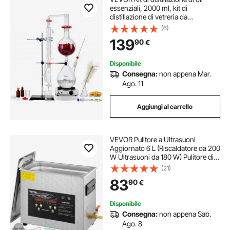
essenziali, 2000 ml, kit di
distillazione di vetreria da
laboratorio 3.3 Boro con piastra
(6)
riscaldante da 1500 W e 24, 40
139
90
€
giunti, set da 28 pezzi
Disponibile
Consegna:
non appena Mar.
Ago. 11
Aggiungi al carrello
VEVOR Pulitore a Ultrasuoni
Aggiornato 6 L (Riscaldatore da 200
W Ultrasuoni da 180 W) Pulitore di
Parti a Ultrasuoni da Laboratorio
(21)
Digitale con Temporizzatore per
83
90
€
Pulizia di Strumenti di Gioielli
Disponibile
Consegna:
non appena Sab.
Ago. 8