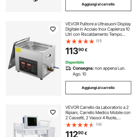
Aggiungi al carrello
VEVOR Pulitore a Ultrasuoni Display
Digitale in Acciaio Inox Capienza 10
Litri con Riscaldamento Tempo
Temperatura Regolabile, Macchina
(51)
Pulitrice a Ultrasuoni per Gioielli
113
90
€
Occhiali Orologi Laboratorio
Disponibile
Consegna:
non appena Lun.
Ago. 10
Aggiungi al carrello
VEVOR Carrello da Laboratorio a 2
Ripiani, Carrello Medico Mobile con
2 Cassetti, 2 Vassoi 4 Ruote,
Carrello per Servizio con Materiale
(14)
PP, 3 Contenitori, per Laboratorio,
112
90
€
Clinica, Ospedale, Salone