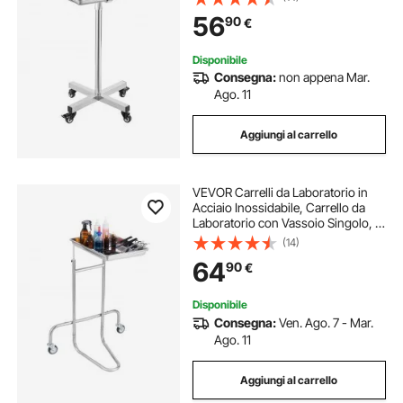
84-132,5 cm, Vassoio Rimovibile,
56
90
€
Carrello per Clinica Salone
Ospedale
Disponibile
Consegna:
non appena Mar.
Ago. 11
Aggiungi al carrello
VEVOR Carrelli da Laboratorio in
Acciaio Inossidabile, Carrello da
Laboratorio con Vassoio Singolo, 2
Ruote Silenziose, Carrello da
(14)
Laboratorio con Rotelle per
64
90
€
Laboratorio, Clinica, Ospedale,
Salone
Disponibile
Consegna:
Ven. Ago. 7 - Mar.
Ago. 11
Aggiungi al carrello