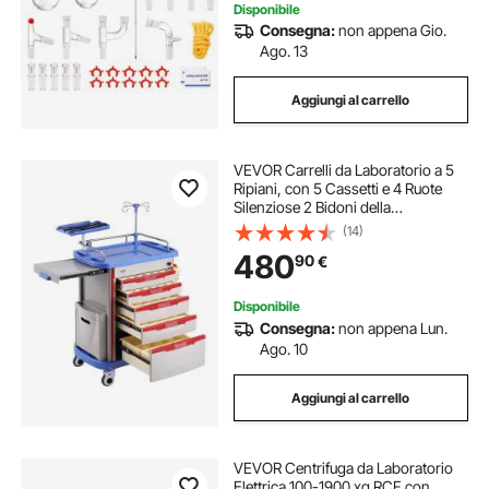
Disponibile
Consegna:
non appena Gio.
Ago. 13
Aggiungi al carrello
VEVOR Carrelli da Laboratorio a 5
Ripiani, con 5 Cassetti e 4 Ruote
Silenziose 2 Bidoni della
Spazzatura, Carrello Medico Mobile
(14)
Materiale PP, Carrello per
480
90
€
Laboratorio, Clinica, Ospedale,
Salone, Blu
Disponibile
Consegna:
non appena Lun.
Ago. 10
Aggiungi al carrello
VEVOR Centrifuga da Laboratorio
Elettrica 100-1900 xg RCF con