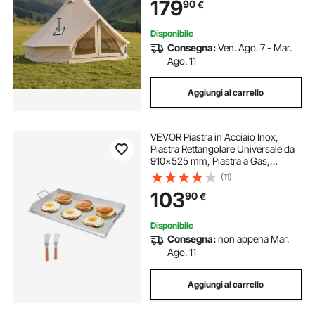
179
90
€
e Cerniera, per Gite in Famiglia
Disponibile
Consegna:
Ven. Ago. 7 - Mar.
Ago. 11
Aggiungi al carrello
VEVOR Piastra in Acciaio Inox,
Piastra Rettangolare Universale da
910x525 mm, Piastra a Gas,
Pentole Spaziose da Fornello
(11)
Portatili per Famiglie con Manico,
103
90
€
per Campeggio Eventi da Esterno
Disponibile
Consegna:
non appena Mar.
Ago. 11
Aggiungi al carrello