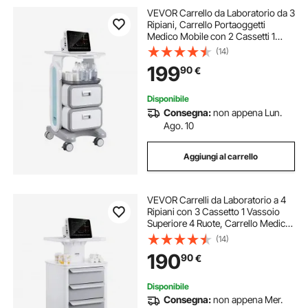
VEVOR Carrello da Laboratorio da 3
Ripiani, Carrello Portaoggetti
Medico Mobile con 2 Cassetti 1
Vassoio, Carrello Servizio in
(14)
Materiale ABS, con 4 Ruote per
199
90
€
Laboratorio, Clinica, Ospedale,
Salone
Disponibile
Consegna:
non appena Lun.
Ago. 10
Aggiungi al carrello
VEVOR Carrelli da Laboratorio a 4
Ripiani con 3 Cassetto 1 Vassoio
Superiore 4 Ruote, Carrello Medico
Mobile Materiale ABS
(14)
Consilenziose, Carrelli per
190
90
€
Laboratorio, Clinica, Ospedale,
Salone, Bianco
Disponibile
Consegna:
non appena Mer.