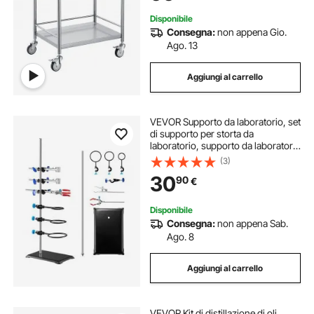
Piani
Disponibile
Consegna:
non appena Gio.
Ago. 13
Aggiungi al carrello
VEVOR Supporto da laboratorio, set
di supporto per storta da
laboratorio, supporto da laboratorio
in acciaio da 60 cm e base in ghisa
(3)
da 21 x 13,5 cm, include morsetti
30
90
€
per matracci
Disponibile
Consegna:
non appena Sab.
Ago. 8
Aggiungi al carrello
VEVOR Kit di distillazione di oli