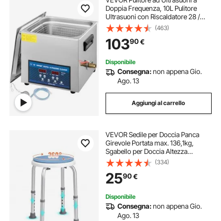
Doppia Frequenza, 10L Pulitore
Ultrasuoni con Riscaldatore 28 /
40KHz, Macchina per la Pulizia in
(463)
Acciaio Inossidabile, per Parti di
103
90
€
Gioielli, Occhiali, Denture ecc.
Disponibile
Consegna:
non appena Gio.
Ago. 13
Aggiungi al carrello
VEVOR Sedile per Doccia Panca
Girevole Portata max. 136,1kg,
Sgabello per Doccia Altezza
Regolabile 360-485mm, Sedia da
(334)
Bagno Doccia in Alluminio PE
25
90
€
Sgabello Girevole 360° Bagno
Piedini Antiscivoli
Disponibile
Consegna:
non appena Gio.
Ago. 13