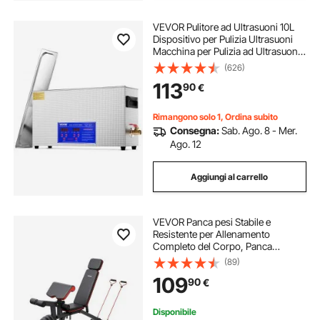
VEVOR Pulitore ad Ultrasuoni 10L
Dispositivo per Pulizia Ultrasuoni
Macchina per Pulizia ad Ultrasuoni
da 300W con Timer Riscaldatore,
(626)
Pulitore Digitale da 40 kHz con
113
90
€
Cestello per Parti Gioielli
Rimangono solo 1, Ordina subito
Consegna:
Sab. Ago. 8 - Mer.
Ago. 12
Aggiungi al carrello
VEVOR Panca pesi Stabile e
Resistente per Allenamento
Completo del Corpo, Panca
Regolabile per Esercizi, per
(89)
Allenamento Forza con Estensione
109
90
€
Gambe, Cuscinetto Antiscivolo
Predicatore 363 kg
Disponibile