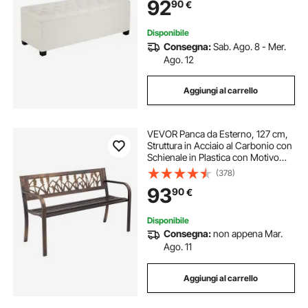
92
90
€
Camera da Letto, Beige
Disponibile
Consegna:
Sab. Ago. 8 - Mer.
Ago. 12
Aggiungi al carrello
VEVOR Panca da Esterno, 127 cm,
Struttura in Acciaio al Carbonio con
Schienale in Plastica con Motivo
Floreale e Braccioli con Bordo
(378)
Arrotondato, Panca da Esterno alle
93
90
€
Intemperie per Patio
Disponibile
Consegna:
non appena Mar.
Ago. 11
Aggiungi al carrello