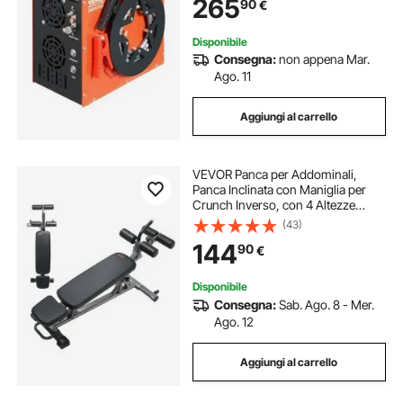
265
90
€
integrato, compressore per pistola
ad aria compressa
Disponibile
Consegna:
non appena Mar.
Ago. 11
Aggiungi al carrello
VEVOR Panca per Addominali,
Panca Inclinata con Maniglia per
Crunch Inverso, con 4 Altezze
Regolabili, Acciaio Resistente,
(43)
Capacità di 453 kg per Allenamenti
144
90
€
della Forza in Palestra a Casa
Disponibile
Consegna:
Sab. Ago. 8 - Mer.
Ago. 12
Aggiungi al carrello