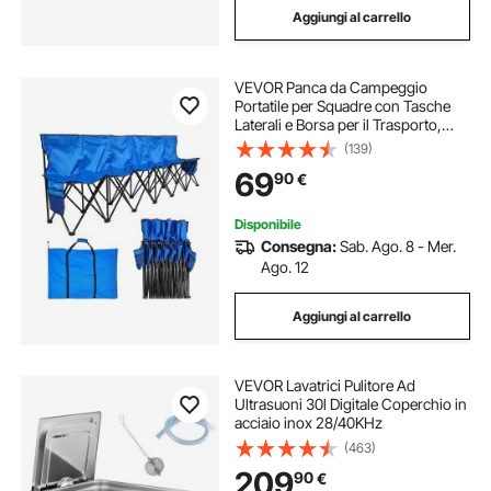
Aggiungi al carrello
VEVOR Panca da Campeggio
Portatile per Squadre con Tasche
Laterali e Borsa per il Trasporto,
Panca Pieghevole con Schienale,
(139)
Panca Laterale con Sedile Laterale
69
90
€
per Attività all'Aperto di Calcio, Blu
Disponibile
Consegna:
Sab. Ago. 8 - Mer.
Ago. 12
Aggiungi al carrello
VEVOR Lavatrici Pulitore Ad
Ultrasuoni 30l Digitale Coperchio in
acciaio inox 28/40KHz
(463)
209
90
€