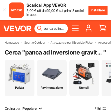
Scarica l'App VEVOR
Installare
5
,00
€
off da
99
,00
€
sui primi 3 ordini
in app.
Homepage
Sport e Outdoor
Attrezzature per l'Esercizio Fisico
Accessori 
Cerca "
panca ad inversione gravitazionale
"
Pulizia
Pavimentazione
Utensili
Ordina per:
Popolare
Filtri