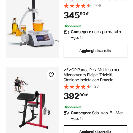
Bottiglie Controllo Digitale,
(201)
Riempitrice da Banco con Pompa
345
90
€
Peristaltica Liquido ad alta Viscosità
Disponibile
Consegna:
non appena Mer.
Ago. 12
Aggiungi al carrello
VEVOR Panca Pesi Multiuso per
Allenamento Bicipiti Tricipiti,
Stazione Isolata con Braccio
Seduto, in Acciaio Carbonio, Panca
(23)
per Allenamento della Forza per
392
90
€
Palestra Domestica Carico 75 kg
Disponibile
Consegna:
Sab. Ago. 8 - Mer.
Ago. 12
Aggiungi al carrello