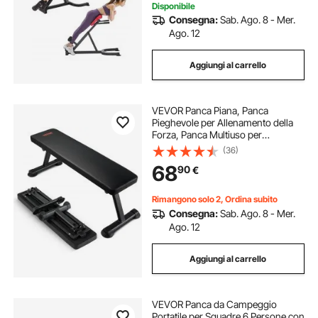
Disponibile
Consegna:
Sab. Ago. 8 - Mer.
Ago. 12
Aggiungi al carrello
VEVOR Panca Piana, Panca
Pieghevole per Allenamento della
Forza, Panca Multiuso per
Allenamento, Panca per Presse 454
(36)
kg per Esercizi Palestra Casa, per
68
90
€
Allenamento con Pesi ed Esercizi
Addominali
Rimangono solo 2, Ordina subito
Consegna:
Sab. Ago. 8 - Mer.
Ago. 12
Aggiungi al carrello
VEVOR Panca da Campeggio
Portatile per Squadre 6 Persone con