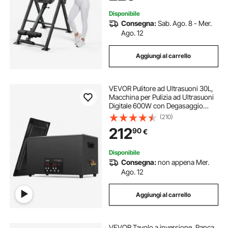
Disponibile
Consegna:
Sab. Ago. 8 - Mer.
Ago. 12
Aggiungi al carrello
VEVOR Pulitore ad Ultrasuoni 30L,
Macchina per Pulizia ad Ultrasuoni
Digitale 600W con Degasaggio
Modalità Delicata, Pulitore ad
(210)
Ultrasuoni Industriale da 40kHz con
212
90
€
Timer e Riscaldatore per Gioielli
Disponibile
Consegna:
non appena Mer.
Ago. 12
Aggiungi al carrello
VEVOR Tavolo a inversione, Panca