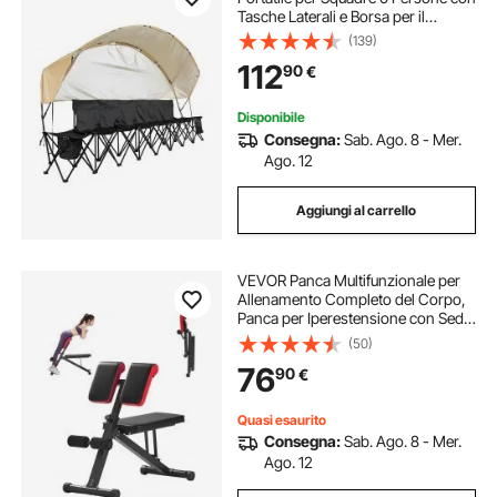
Tasche Laterali e Borsa per il
Trasporto e Parasole, Panca
(139)
Pieghevole con Schienale, Panca
112
90
€
Laterale per Calcio, Baseball, Nero
Disponibile
Consegna:
Sab. Ago. 8 - Mer.
Ago. 12
Aggiungi al carrello
VEVOR Panca Multifunzionale per
Allenamento Completo del Corpo,
Panca per Iperestensione con Sedia
Romana, 150 kg per Allenamento di
(50)
Addominali e Core di Schiena e
76
90
€
Braccia, per Palestra Domestica
Quasi esaurito
Consegna:
Sab. Ago. 8 - Mer.
Ago. 12