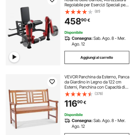
Regolabile per Esercizi Speciali per
la Parte Inferiore del Corpo, Panca
(81)
per Allenamento per Palestra
458
90
€
Domestica, Capacità 317,5 kg
Disponibile
Consegna:
Sab. Ago. 8 - Mer.
Ago. 12
Aggiungi al carrello
VEVOR Panchina da Esterno, Panca
da Giardino in Legno da 122 cm
Esterni, Panchina con Capacità di
Carico 318 kg con Schienale
(378)
Braccioli, Panca da Patio per
116
90
€
Giardino, Parco, Cortile, Portico
Anteriore
Disponibile
Consegna:
Sab. Ago. 8 - Mer.
Ago. 12