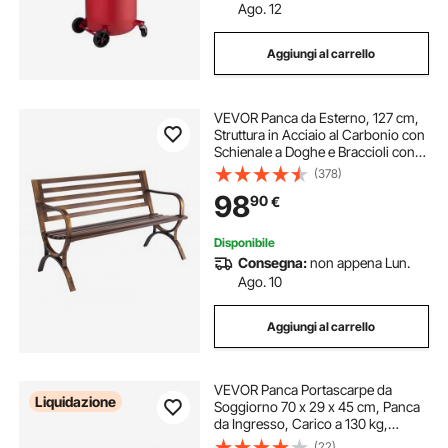
Ago. 12
Aggiungi al carrello
VEVOR Panca da Esterno, 127 cm,
Struttura in Acciaio al Carbonio con
Schienale a Doghe e Braccioli con
Bordo Arrotondato, Panca da
(378)
Esterno Resistente alle Intemperie
98
90
€
per Patio, Giardino, Parco
Disponibile
Consegna:
non appena Lun.
Ago. 10
Aggiungi al carrello
VEVOR Panca Portascarpe da
Liquidazione
Soggiorno 70 x 29 x 45 cm, Panca
da Ingresso, Carico a 130 kg,
Scarpiera a 3 Ripiani con Seduta,
(22)