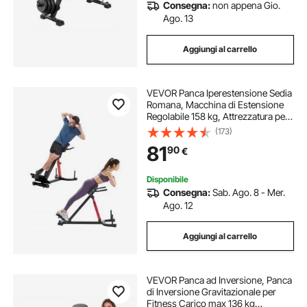
Consegna:
non appena Gio.
Ago. 13
Aggiungi al carrello
VEVOR Panca Iperestensione Sedia
Romana, Macchina di Estensione
Regolabile 158 kg, Attrezzatura per
Muscoli Posteriori della Coscia,
(173)
Parte Addominale, Panca
81
90
€
Allenamento Palestra Domestica
Disponibile
Consegna:
Sab. Ago. 8 - Mer.
Ago. 12
Aggiungi al carrello
VEVOR Panca ad Inversione, Panca
di Inversione Gravitazionale per
Fitness Carico max 136 kg