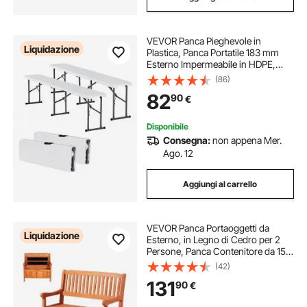
VEVOR Panca Pieghevole in
Liquidazione
Plastica, Panca Portatile 183 mm
Esterno Impermeabile in HDPE,
Seduta da Pranzo per Picnic e
(86)
Campeggio con Maniglia
82
90
€
Trasporto, per Attività in Giardino,
Bianco 2 Pezzi
Disponibile
Consegna:
non appena Mer.
Ago. 12
Aggiungi al carrello
VEVOR Panca Portaoggetti da
Liquidazione
Esterno, in Legno di Cedro per 2
Persone, Panca Contenitore da 150
L con Maniglia, Supporta Fino a
(42)
319,8 kg, Seduta da Esterno,
131
90
€
Decorazione per Veranda Terrazza
Balcone