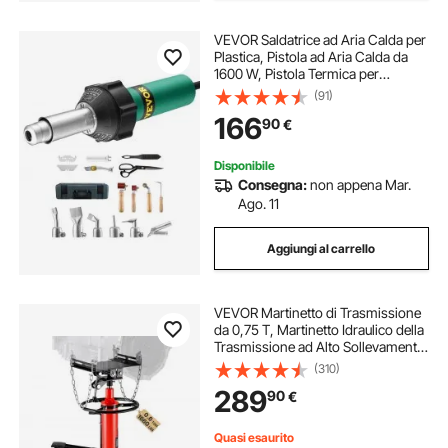
VEVOR Saldatrice ad Aria Calda per
Plastica, Pistola ad Aria Calda da
1600 W, Pistola Termica per
Saldatura in Vinile TPO da 50°C -
(91)
600°C, Kit per Saldatura di
166
90
€
Coperture in Plastica con 17
Accessori
Disponibile
Consegna:
non appena Mar.
Ago. 11
Aggiungi al carrello
VEVOR Martinetto di Trasmissione
da 0,75 T, Martinetto Idraulico della
Trasmissione ad Alto Sollevamento,
Jack a Trasmissione Verticale con 4
(310)
Rotelle Girevoli per Autoveicoli o
289
90
€
Autocarri Leggeri
Quasi esaurito