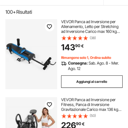
100+
Risultati
VEVOR Panca ad Inversione per
Allenamento, Letto per Stretching
ad Inversione Carico max 160 kg
Allenatore per Schiena Colonna
(38)
Vertebrale Collo, Panca per
143
90
€
Stretching della Schiena, Blu Nero
Rimangono solo 1, Ordina subito
Consegna:
Sab. Ago. 8 - Mer.
Ago. 12
Aggiungi al carrello
VEVOR Panca ad Inversione per
Fitness, Panca di Inversione
Gravitazionale Carico max 136 kg
Bloccaggio a Rulli, Attrezzi per
(50)
Allenamento Schiena Esercizio per
226
90
€
Colonna Vertebrale Collo Braccioli