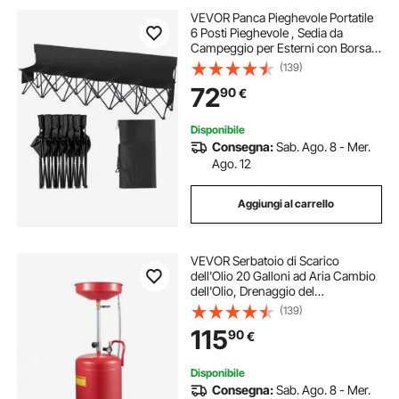
VEVOR Panca Pieghevole Portatile
6 Posti Pieghevole , Sedia da
Campeggio per Esterni con Borsa
per Trasporto e Schienale, Panca da
(139)
Campo Sport Calcio Pesca, Seduta
72
90
€
Istantanea Senza Montaggio, Nero
Disponibile
Consegna:
Sab. Ago. 8 - Mer.
Ago. 12
Aggiungi al carrello
VEVOR Serbatoio di Scarico
dell'Olio 20 Galloni ad Aria Cambio
dell'Olio, Drenaggio del
Trasferimento del Carburante
(139)
Fluido Imbuto Regolabile in Altezza,
115
90
€
con Valvola di Regolazione della
Pressione
Disponibile
Consegna:
Sab. Ago. 8 - Mer.