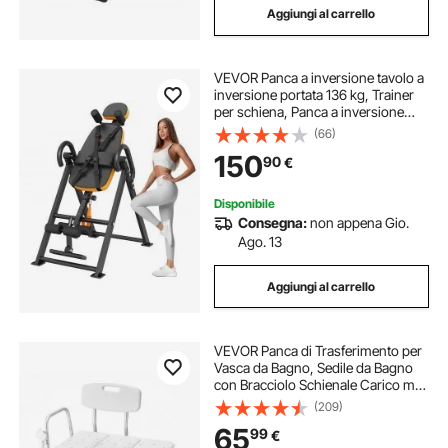
Aggiungi al carrello
VEVOR Panca a inversione tavolo a
inversione portata 136 kg, Trainer
per schiena, Panca a inversione
pieghevole allenamento muscolare
(66)
con poggiatesta, Blocco caviglia,
150
90
€
Cintura protettiva regolabile
Disponibile
Consegna:
non appena Gio.
Ago. 13
Aggiungi al carrello
VEVOR Panca di Trasferimento per
Vasca da Bagno, Sedile da Bagno
con Bracciolo Schienale Carico max
180 kg, Panca per Trasferimento di
(209)
830 x 600 x 890 mm Doccia per
65
99
€
Adulti Altezza Regolabile