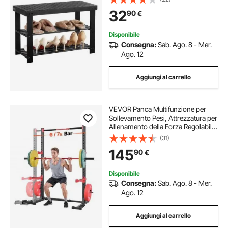
per Ingresso, Corridoio,
32
90
€
Soggiorno, Camera da letto, Nero
Disponibile
Consegna:
Sab. Ago. 8 - Mer.
Ago. 12
Aggiungi al carrello
VEVOR Panca Multifunzione per
Sollevamento Pesi, Attrezzatura per
Allenamento della Forza Regolabile
in Larghezza con 6 Pioli per Bande,
(31)
Attacco Supporto Landmine e Barre
145
90
€
di Sicurezza per Panca Piana
Disponibile
Consegna:
Sab. Ago. 8 - Mer.
Ago. 12
Aggiungi al carrello