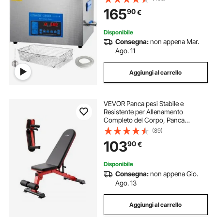
con riscaldamento e timer, per
165
90
€
gioielli, occhiali
Disponibile
Consegna:
non appena Mar.
Ago. 11
Aggiungi al carrello
VEVOR Panca pesi Stabile e
Resistente per Allenamento
Completo del Corpo, Panca
Regolabile per Esercizi, per
(89)
Allenamento della Forza con
103
90
€
Piegatura Rapida e Regolazione
Rapida 544 kg
Disponibile
Consegna:
non appena Gio.
Ago. 13
Aggiungi al carrello