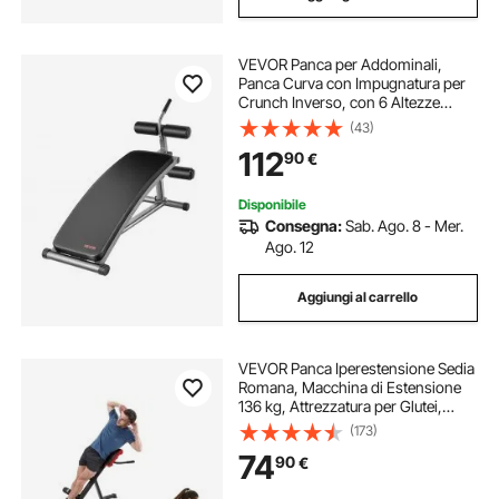
VEVOR Panca per Addominali,
Panca Curva con Impugnatura per
Crunch Inverso, con 6 Altezze
Regolabili, Acciaio Resistente,
(43)
Capacità di 272 kg per Allenamenti
112
90
€
della Forza in Palestra a Casa
Disponibile
Consegna:
Sab. Ago. 8 - Mer.
Ago. 12
Aggiungi al carrello
VEVOR Panca Iperestensione Sedia
Romana, Macchina di Estensione
136 kg, Attrezzatura per Glutei,
Muscoli Posteriori della Coscia,
(173)
Parte Addominale, Panca per
74
90
€
Allenamento Schiena Palestra
Domestica