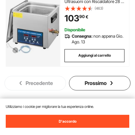
Ultrasuoni con Riscaldatore 28 /
40KHz, Macchina per la Pulizia in
(463)
Acciaio Inossidabile, per Parti di
103
90
€
Gioielli, Occhiali, Denture ecc.
Disponibile
Consegna:
non appena Gio.
Ago. 13
Aggiungi al carrello
Precedente
Prossimo
Utilizziamo i cookie per migliorare la tua esperienza online.
Potrebbe piacerti anche
Nuovo
D'accordo