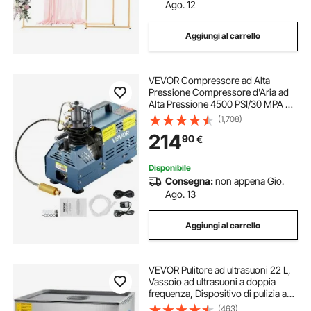
Ago. 12
Aggiungi al carrello
VEVOR Compressore ad Alta
Pressione Compressore d'Aria ad
Alta Pressione 4500 PSI/30 MPA da
1800 W 220 V per Carabina da
(1,708)
Paintball, PCP, Bombola da
214
90
€
Immersione con Scarico
Automatico
Disponibile
Consegna:
non appena Gio.
Ago. 13
Aggiungi al carrello
VEVOR Pulitore ad ultrasuoni 22 L,
Vassoio ad ultrasuoni a doppia
frequenza, Dispositivo di pulizia ad
ultrasuoni in acciaio inossidabile,
(463)