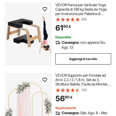
VEVOR Panca per Verticale Yoga
Capacità di 136 kg Sedia da Yoga
per Inversione per Palestra di
Famiglia, Struttura in Legno,
(69)
Cuscinetto in PU, per Allenamento
61
90
€
di Forza Equilibrio, Allevia Fatica,
Nero
Disponibile
Consegna:
non appena Gio.
Ago. 13
Aggiungi al carrello
VEVOR Supporto per Fondale ad
Arco 2,2 / 2 / 1,8 m, Set da 3,
Struttura Stabile, Facile da Montare,
Set di Fondali ad Arco per Feste per
(116)
Matrimoni, Feste di Compleanno,
56
90
€
Decorazioni per Cerimonie
Quasi esaurito
Consegna:
Sab. Ago. 8 - Mer.