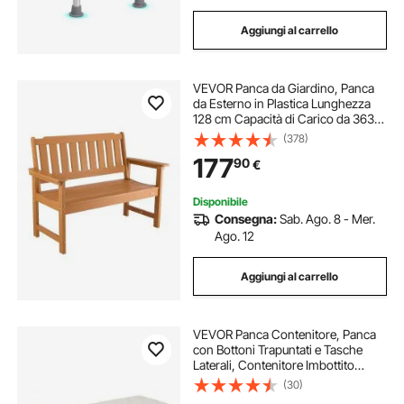
Aggiungi al carrello
VEVOR Panca da Giardino, Panca
da Esterno in Plastica Lunghezza
128 cm Capacità di Carico da 363
kg, Sedia per Esterno con Schienale
(378)
Braccioli per Cortile, Parco,
177
90
€
Giardino, Colore Legno Naturale
Disponibile
Consegna:
Sab. Ago. 8 - Mer.
Ago. 12
Aggiungi al carrello
VEVOR Panca Contenitore, Panca
con Bottoni Trapuntati e Tasche
Laterali, Contenitore Imbottito
Ribaltabile con Struttura in Metallo,
(30)
Pouf da Letto in Lino per Soggiorno,