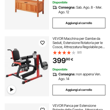
Disponibile
Consegna:
Sab. Ago. 8 - Mer.
Ago. 12
Aggiungi al carrello
VEVOR Macchina per Gambe da
Seduti, Estensione Rotatoria per le
Cosce, Attrezzatura Regolabile per
Esercizi Speciali per Corpo, Panca
(81)
per Allenamento Pesante per
399
90
€
Palestra Capacità 249,5 kg
Disponibile
Consegna:
non appena Ven.
Ago. 14
Aggiungi al carrello
VEVOR Panca per Estensione
Rotante delle Gambe, Attrezzatura