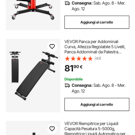
Consegna:
Sab. Ago. 8 - Mer.
Ago. 12
Aggiungi al carrello
VEVOR Panca per Addominali
Curva, Altezza Regolabile 5 Livelli,
Panca Addominali da Palestra
1425x470x675 mm, Allenamento
(43)
per Schiena Capacità di Carico 226
81
90
€
kg per Fitness Muscolare del Corpo
Disponibile
Consegna:
Sab. Ago. 8 - Mer.
Ago. 12
Aggiungi al carrello
VEVOR Riempitrice per Liquidi
Capacità Pesatura 5-5000g,
Riempitrice Liquidi Automatica per