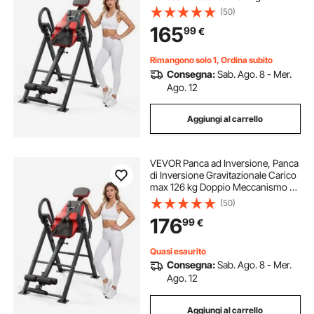
Bloccaggio a Rulli, Attrezzi per
(50)
Allenamento Schiena Esercizio per
165
99
€
Colonna Vertebrale, Poggiapiedi
Braccioli
Rimangono solo 1, Ordina subito
Consegna:
Sab. Ago. 8 - Mer.
Ago. 12
Aggiungi al carrello
VEVOR Panca ad Inversione, Panca
di Inversione Gravitazionale Carico
max 126 kg Doppio Meccanismo di
Bloccaggio a Rulli, Attrezzi per
(50)
Allenamento Schiena Esercizio per
176
99
€
Colonna Vertebrale, Ginocchia
Quasi esaurito
Consegna:
Sab. Ago. 8 - Mer.
Ago. 12
Aggiungi al carrello