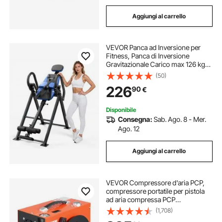
Aggiungi al carrello
VEVOR Panca ad Inversione per
Fitness, Panca di Inversione
Gravitazionale Carico max 126 kg
Doppio Meccanismo di Bloccaggio
(50)
a Rulli, Attrezzi per Allenamento
226
90
€
Schiena Esercizio per Colonna
Vertebrale
Disponibile
Consegna:
Sab. Ago. 8 - Mer.
Ago. 12
Aggiungi al carrello
VEVOR Compressore d'aria PCP,
compressore portatile per pistola
ad aria compressa PCP
4500PSI/30Mpa, Sistema di
(1,708)
raffreddamento ad acqua e ventola