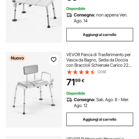
Disponibile
Consegna:
non appena Ven.
Ago. 14
Aggiungi al carrello
VEVOR Panca di Trasferimento per
Nuovo
Vasca da Bagno, Sedia da Doccia
con Braccioli Schienale Carico 227
kg Altezza Regolabile per Anziani
(209)
Pazienti, Panca per Vasca da Bagno
71
99
€
Mobilità Doccia Antiscivolo
Disponibile
Consegna:
Sab. Ago. 8 - Mer.
Ago. 12
Aggiungi al carrello
VEVOR Pulitore ad Ultrasuoni a