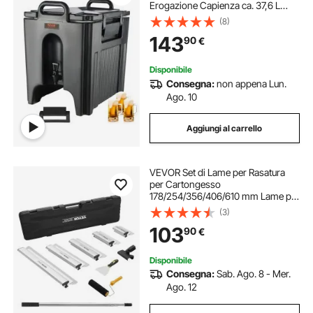
Erogazione Capienza ca. 37,6 L
Materiale Alimentare per Buffet
(8)
Festa Evento, Contenitore
143
90
€
Isotermico per Distribuzione
Bevande Calde / Fredde
Disponibile
Consegna:
non appena Lun.
Ago. 10
Aggiungi al carrello
VEVOR Set di Lame per Rasatura
per Cartongesso
178/254/356/406/610 mm Lame per
Rasatura, Manico di Estensione
(3)
862-2072 mm Coltello in Acciaio
103
90
€
Inossidabile Utensili, per Pannello
Murale, Cartongesso
Disponibile
Consegna:
Sab. Ago. 8 - Mer.
Ago. 12