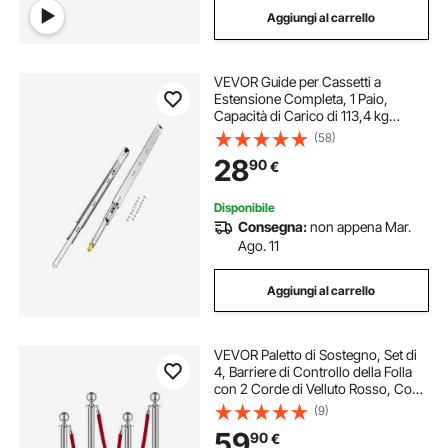
Aggiungi al carrello
VEVOR Guide per Cassetti a
Estensione Completa, 1 Paio,
Capacità di Carico di 113,4 kg
Binario per Cassetti con
(58)
Bloccaggio, Cuscinetti a Sfera con
28
90
€
Guida Scorrevole, Lunghezza
Estensione 900 mm
Disponibile
Consegna:
non appena Mar.
Ago. 11
Aggiungi al carrello
VEVOR Paletto di Sostegno, Set di
4, Barriere di Controllo della Folla
con 2 Corde di Velluto Rosso, Coda
di Palo di Sostegno in Acciaio Inox
(9)
Argentato da 1,5 m con Base Cava
59
90
€
per Festa, Matrimonio