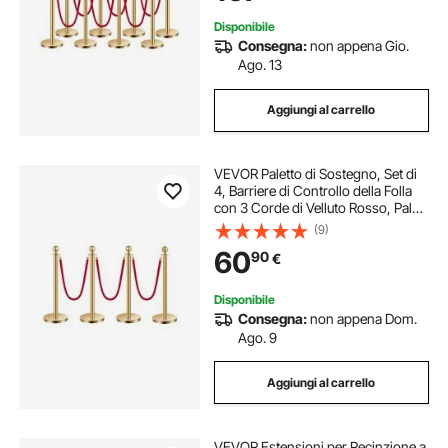
Disponibile
Consegna:
non appena Gio.
Ago. 13
Aggiungi al carrello
VEVOR Paletto di Sostegno, Set di
4, Barriere di Controllo della Folla
con 3 Corde di Velluto Rosso, Palo
di Sostegno in Acciaio Inossidabile
(9)
Dorato 1,5 m con Base Cava per
60
90
€
Festa, Matrimonio, Mostra
Disponibile
Consegna:
non appena Dom.
Ago. 9
Aggiungi al carrello
VEVOR Estensioni per Recinzione a