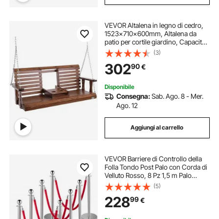
VEVOR Altalena in legno di cedro,
1523x710x600mm, Altalena da
patio per cortile giardino, Capacità
carico circa 400 kg, con Panca
(3)
sedia a dondolo catene sospese
302
90
€
per uso esterno, marrone
Disponibile
Consegna:
Sab. Ago. 8 - Mer.
Ago. 12
Aggiungi al carrello
VEVOR Barriere di Controllo della
Folla Tondo Post Palo con Corda di
Velluto Rosso, 8 Pz 1,5 m Palo
Separatore per Dividere I Corvi in
(5)
Banche, Aeroporti, Stadi, Luoghi di
228
99
€
Divertimento e altri luoghi