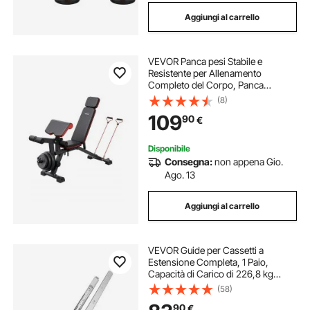
Aggiungi al carrello
VEVOR Panca pesi Stabile e
Resistente per Allenamento
Completo del Corpo, Panca
Regolabile per Esercizi, per
(8)
Allenamento Forza con Estensione
109
90
€
Gambe, Cuscinetto Antiscivolo
Predicatore 363 kg
Disponibile
Consegna:
non appena Gio.
Ago. 13
Aggiungi al carrello
VEVOR Guide per Cassetti a
Estensione Completa, 1 Paio,
Capacità di Carico di 226,8 kg
Binario per Cassetti con
(58)
Bloccaggio, Cuscinetti a Sfera con
90
€
Guida Scorrevole, Lunghezza