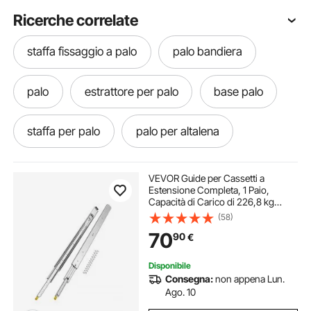
Ricerche correlate
staffa fissaggio a palo
palo bandiera
palo
estrattore per palo
base palo
staffa per palo
palo per altalena
VEVOR Guide per Cassetti a
Estensione Completa, 1 Paio,
Capacità di Carico di 226,8 kg
Binario per Cassetti con
(58)
Bloccaggio, Cuscinetti a Sfera con
70
90
€
Guida Scorrevole, Lunghezza
Estensione 1321 mm
Disponibile
Consegna:
non appena Lun.
Ago. 10