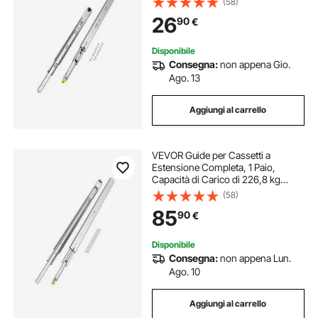
(58)
con Guida Scorrevole, 780 x 53 x
26
90
€
19,5 mm
Disponibile
Consegna:
non appena Gio.
Ago. 13
Aggiungi al carrello
VEVOR Guide per Cassetti a
Estensione Completa, 1 Paio,
Capacità di Carico di 226,8 kg
Binario per Cassetti con
(58)
Bloccaggio, Cuscinetti a Sfera con
85
90
€
Guida Scorrevole, Lunghezza
Estensione 1524 mm
Disponibile
Consegna:
non appena Lun.
Ago. 10
Aggiungi al carrello