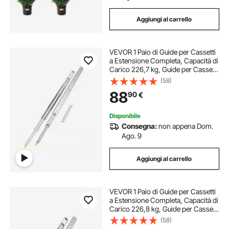
Aggiungi al carrello
VEVOR 1 Paio di Guide per Cassetti
a Estensione Completa, Capacità di
Carico 226,7 kg, Guide per Cassetti
con Bloccaggio, Cuscinetti a Sfera
(58)
con Guida Scorrevole 1555 x 76 x
88
90
€
19,5 mm
Disponibile
Consegna:
non appena Dom.
Ago. 9
Aggiungi al carrello
VEVOR 1 Paio di Guide per Cassetti
a Estensione Completa, Capacità di
Carico 226,8 kg, Guide per Cassetti
con Bloccaggio, Cuscinetti a Sfera
(58)
con Guida Scorrevole, 1047 x 76 x