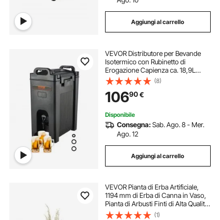
Aggiungi al carrello
VEVOR Distributore per Bevande
Isotermico con Rubinetto di
Erogazione Capienza ca. 18,9L
Materiale Alimentare per Buffet
(8)
Festa Evento, Contenitore
106
90
€
Isotermico per Distribuzione
Bevande Calde / Fredde
Disponibile
Consegna:
Sab. Ago. 8 - Mer.
Ago. 12
Aggiungi al carrello
VEVOR Pianta di Erba Artificiale,
1194 mm di Erba di Canna in Vaso,
Pianta di Arbusti Finti di Alta Qualità
per Interni ed Esterni, Casa,
(1)