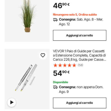
Giardino, Ufficio, Decorazione della
46
90
€
Stanza, 1 Pezzo Verde
Rimangono solo 5, Ordina subito
Consegna:
Sab. Ago. 8 - Mer.
Ago. 12
Aggiungi al carrello
VEVOR 1 Paio di Guide per Cassetti
a Estensione Completa, Capacità di
Carico 226,8 kg, Guide per Cassetti
con Bloccaggio, Cuscinetti a Sfera
(58)
con Guida Scorrevole, 945 x 76 x
54
90
€
19,5 mm
Disponibile
Consegna:
non appena Dom.
Ago. 9
Aggiungi al carrello