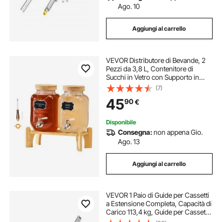
Ago. 10
Aggiungi al carrello
VEVOR Distributore di Bevande, 2
Pezzi da 3,8 L, Contenitore di
Succhi in Vetro con Supporto in
Legno, Rubinetto in Acciaio Inox,
(7)
Infusore, Distributore di Tè Freddo,
45
90
€
Limonata, per Feste
Disponibile
Consegna:
non appena Gio.
Ago. 13
Aggiungi al carrello
VEVOR 1 Paio di Guide per Cassetti
a Estensione Completa, Capacità di
Carico 113,4 kg, Guide per Cassetti
con Bloccaggio, Cuscinetti a Sfera