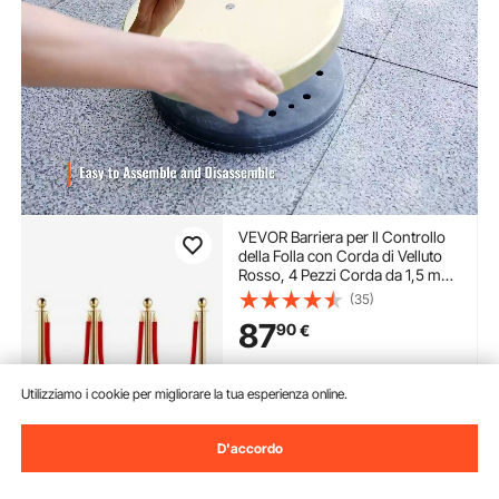
VEVOR Barriera per Il Controllo
della Folla con Corda di Velluto
Rosso, 4 Pezzi Corda da 1,5 m
Barriere di Controllo della Folla
(35)
Tondo Post Palo per Teatri,
87
90
€
Hotel, Casinò, Biglietterie ed
Eventi
Disponibile
Utilizziamo i cookie per migliorare la tua esperienza online.
Consegna:
non appena Gio.
Ago. 13
D'accordo
Aggiungi al carrello