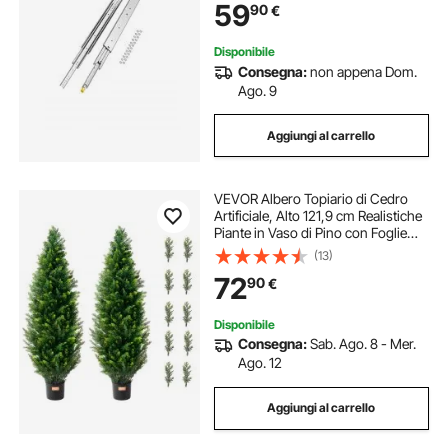
59
90
€
19,5 mm
Disponibile
Consegna:
non appena Dom.
Ago. 9
Aggiungi al carrello
VEVOR Albero Topiario di Cedro
Artificiale, Alto 121,9 cm Realistiche
Piante in Vaso di Pino con Foglie
Extra, Set Verde Artificiale Protetto
(13)
dai Raggi UV per Domestica di
72
90
€
Interni Esterni (2 Pezzi)
Disponibile
Consegna:
Sab. Ago. 8 - Mer.
Ago. 12
Aggiungi al carrello