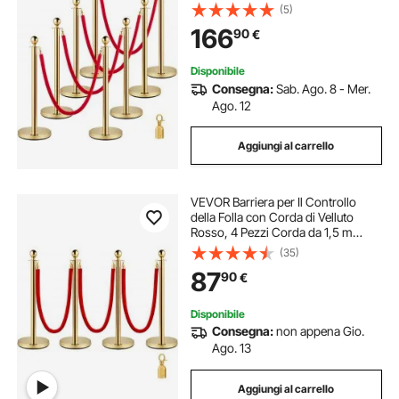
Barriere di Controllo della Folla
(5)
Tondo Post Palo d'Oro per Teatri,
166
90
€
Hotel, Casinò, Biglietterie ed Eventi
Disponibile
Consegna:
Sab. Ago. 8 - Mer.
Ago. 12
Aggiungi al carrello
VEVOR Barriera per Il Controllo
della Folla con Corda di Velluto
Rosso, 4 Pezzi Corda da 1,5 m
Barriere di Controllo della Folla
(35)
Tondo Post Palo per Teatri, Hotel,
87
90
€
Casinò, Biglietterie ed Eventi
Disponibile
Consegna:
non appena Gio.
Ago. 13
Aggiungi al carrello