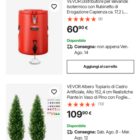
VEVOR Distributore per Bevande
Isotermico con Rubinetto di
Erogazione Capienza ca. 17,2 L
Materiale Alimentare per Buffet
(8)
Festa Evento, Contenitore
60
90
€
Isotermico per Distribuzione
Bevande Calde / Fredde
Disponibile
Consegna:
non appena Ven.
Ago. 14
Aggiungi al carrello
VEVOR Albero Topiario di Cedro
Artificiale, Alto 152,4 cm Realistiche
Piante in Vaso di Pino con Foglie
Extra, Set Verde Artificiale Protetto
(13)
dai Raggi UV per Domestica di
109
90
€
Interni Esterni (2 Pezzi)
Disponibile
Consegna:
Sab. Ago. 8 - Mer.
Ago. 12