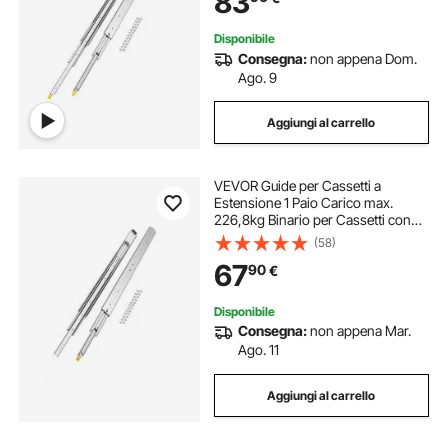
83
Estensione 1422 mm
Disponibile
Consegna:
non appena Dom.
Ago. 9
Aggiungi al carrello
VEVOR Guide per Cassetti a
Estensione 1 Paio Carico max.
226,8kg Binario per Cassetti con
Bloccaggio Cuscinetti a Sfera Guida
(58)
Scorrevole per Armadio Lunghezza
67
90
€
Estensione 1221mm Finitura Zincata
Disponibile
Consegna:
non appena Mar.
Ago. 11
Aggiungi al carrello