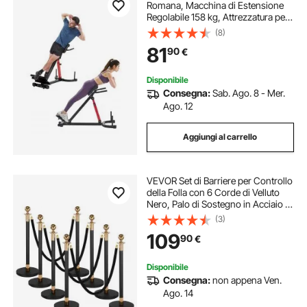
Romana, Macchina di Estensione
Regolabile 158 kg, Attrezzatura per
Muscoli Posteriori della Coscia,
(8)
Parte Addominale, Panca
81
90
€
Allenamento Palestra Domestica
Disponibile
Consegna:
Sab. Ago. 8 - Mer.
Ago. 12
Aggiungi al carrello
VEVOR Set di Barriere per Controllo
della Folla con 6 Corde di Velluto
Nero, Palo di Sostegno in Acciaio al
Carbonio Resistente con Base Cava
(3)
per Teatro, Feste, Matrimoni,
109
90
€
Mostre, Eventi, Nero
Disponibile
Consegna:
non appena Ven.
Ago. 14