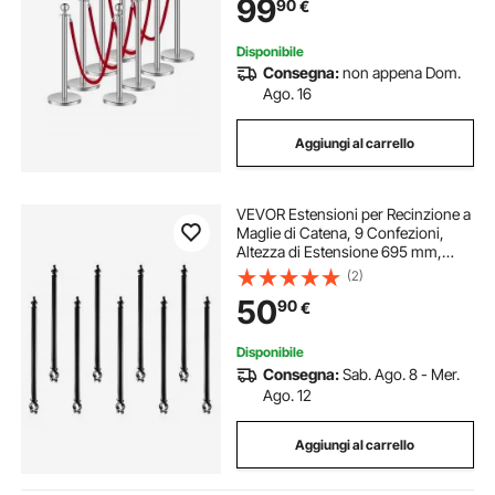
99
90
€
per Festa, Matrimonio, Mostra
Disponibile
Consegna:
non appena Dom.
Ago. 16
Aggiungi al carrello
VEVOR Estensioni per Recinzione a
Maglie di Catena, 9 Confezioni,
Altezza di Estensione 695 mm,
Prolunga per Palo Zincato, Staffa a
(2)
U, Braccio di Estensione in Filo
50
90
€
Spinato per la Privacy
Disponibile
Consegna:
Sab. Ago. 8 - Mer.
Ago. 12
Aggiungi al carrello