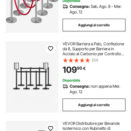
Disponibile
Consegna:
Sab. Ago. 8 - Mer.
Ago. 12
Aggiungi al carrello
VEVOR Barriera a Palo, Confezione
da 8, Supporto per Barriera in
Acciaio al Carbonio per Controllo
della Folla con 8 Cinghie Retrattili e
(22)
2 Supporti per Cartelli, con Base
109
90
€
Ricaricabile per Mostre
Disponibile
Consegna:
non appena Mer.
Ago. 12
Aggiungi al carrello
VEVOR Distributore per Bevande
Isotermico con Rubinetto di