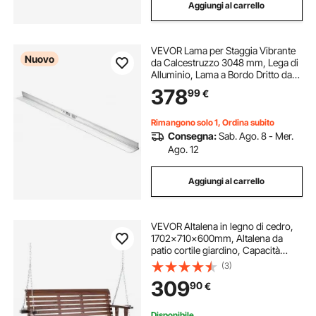
Aggiungi al carrello
VEVOR Lama per Staggia Vibrante
Nuovo
da Calcestruzzo 3048 mm, Lega di
Alluminio, Lama a Bordo Dritto da
135 mm, Copertura Estesa, Lama di
378
99
€
Ricambio per Vialetti, Patio,
Marciapiedi e Pavimenti di Garage
Rimangono solo 1, Ordina subito
Consegna:
Sab. Ago. 8 - Mer.
Ago. 12
Aggiungi al carrello
VEVOR Altalena in legno di cedro,
1702x710x600mm, Altalena da
patio cortile giardino, Capacità
carico circa 400 kg, con Panca
(3)
sedia a dondolo catene sospese
309
90
€
per uso esterno, marrone
Disponibile