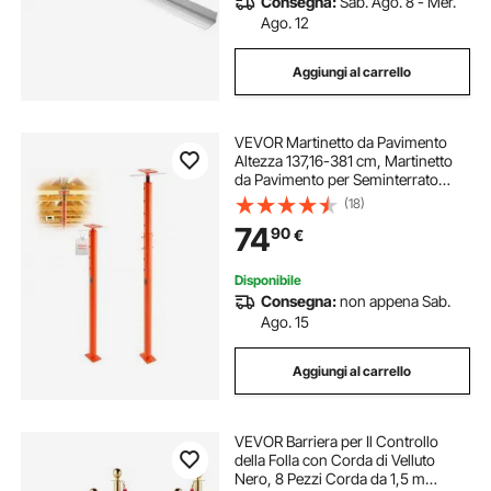
Consegna:
Sab. Ago. 8 - Mer.
Ago. 12
Aggiungi al carrello
VEVOR Martinetto da Pavimento
Altezza 137,16-381 cm, Martinetto
da Pavimento per Seminterrato
Regolabile per Livellamento, Portata
(18)
ca. 5080,23kg, Palo di Supporto
74
90
€
Sollevamento Telescopico in
Acciaio
Disponibile
Consegna:
non appena Sab.
Ago. 15
Aggiungi al carrello
VEVOR Barriera per Il Controllo
della Folla con Corda di Velluto
Nero, 8 Pezzi Corda da 1,5 m