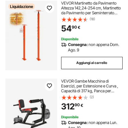
VEVOR Martinetto da Pavimento
Liquidazione
Altezza 142,24-254 cm, Martinetto
da Pavimento per Seminterrato
Regolabile per Livellamento, Portata
(18)
8164,66 kg, Palo di Supporto
54
90
€
Sollevamento Telescopico in
Acciaio
Disponibile
Consegna:
non appena Dom.
Ago. 9
Aggiungi al carrello
VEVOR Gambe Macchina di
Esercizi, per Estensione e Curva ,
Capacità di 317 kg, Panca per
Allungamento, Attrezzatura
(2)
Regolabile Estensione Rotatoria per
312
90
€
le Cosce Allenamento per Palestra
Disponibile
Consegna:
non appena Lun.
Ago. 10