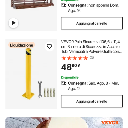
Consegna:
non appena Dom.
Ago. 16
Aggiungi al carrello
VEVOR Palo Sicurezza 106,6 x 11,4
Liquidazione
cm Barriera di Sicurezza in Acciaio
Tubi Verniciati a Polvere Gialla con 4
Bulloni di Ancoraggio Gratuiti per
(3)
Aree Sensibili al Traffico
48
90
€
Disponibile
Consegna:
Sab. Ago. 8 - Mer.
Ago. 12
Aggiungi al carrello