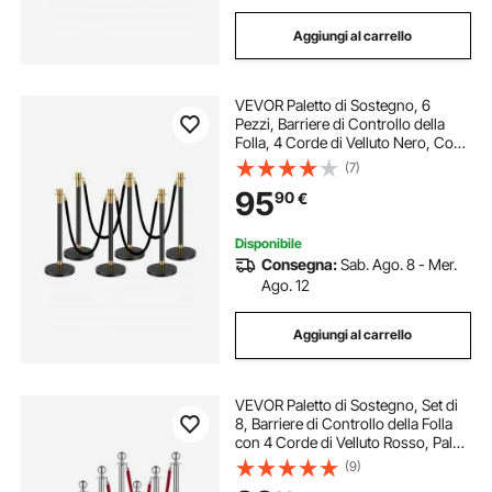
Aggiungi al carrello
VEVOR Paletto di Sostegno, 6
Pezzi, Barriere di Controllo della
Folla, 4 Corde di Velluto Nero, Coda
di Palo di Sostegno in Acciaio Inox
(7)
da 1,5 m con Base Cava per Festa,
95
90
€
Matrimonio, Mostra, Nero
Disponibile
Consegna:
Sab. Ago. 8 - Mer.
Ago. 12
Aggiungi al carrello
VEVOR Paletto di Sostegno, Set di
8, Barriere di Controllo della Folla
con 4 Corde di Velluto Rosso, Palo
di Sostegno in Acciaio Inox
(9)
Argentato da 1,5 m con Base Cava