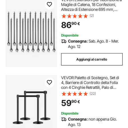
Maglie di Catena, 18 Confezioni,
Altezza di Estensione 695 mm,
Prolunga per Palo Zincato, Staffa a
(2)
U, Braccio di Estensione in Filo
86
90
€
Spinato per la Privacy
Disponibile
Consegna:
Sab. Ago. 8 - Mer.
Ago. 12
Aggiungi al carrello
VEVOR Paletto di Sostegno, Set di
4, Barriere di Controllo della Folla
con 4 Cinghie Retrattili, Palo di
Sostegno Nero in Acciaio al
(22)
Carbonio con Base Cava per
59
90
€
Iniezione di Sabbia per Teatri, Festa
Disponibile
Consegna:
non appena Gio.
Ago. 13