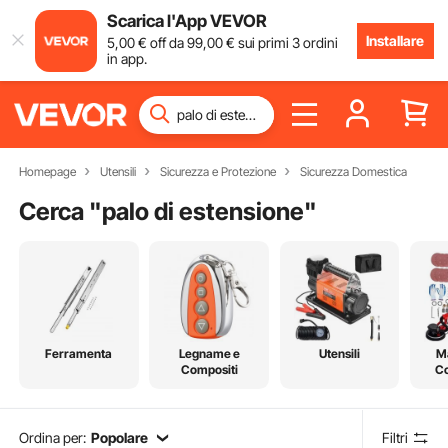
Scarica l'App VEVOR
Installare
5
,00
€
off da
99
,00
€
sui primi 3 ordini
in app.
Homepage
Utensili
Sicurezza e Protezione
Sicurezza Domestica
Cerca "
palo di estensione
"
Ferramenta
Legname e
Utensili
Ma
Compositi
Co
Ordina per:
Popolare
Filtri