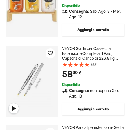
Disponibile
Consegna:
Sab. Ago. 8 - Mer.
Ago. 12
Aggiungi al carrello
VEVOR Guide per Cassetti a
Estensione Completa, 1 Paio,
Capacità di Carico di 226,8 kg
Binario per Cassetti con
(58)
Bloccaggio, Cuscinetti a Sfera con
58
90
€
Guida Scorrevole, Lunghezza
Estensione 1016 mm
Disponibile
Consegna:
non appena Gio.
Ago. 13
Aggiungi al carrello
VEVOR Panca Iperestensione Sedia