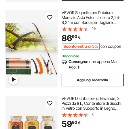
VEVOR Seghetto per Potatura
Manuale Asta Estensibile tra 2,24-
8,24m con Borsa per Tagliare
Segare Rami Boschi Alberi in
(91)
Altezza, Troncarami Manuale 5,9kg
86
90
€
Palo Estensibile in Fibra di Vetro
Lama Curva
Sconto extra di 5%
con coupon
Disponibile
Consegna:
non appena Mar.
Ago. 11
Aggiungi al carrello
VEVOR Distributore di Bevande, 3
Pezzi da 8 L, Contenitore di Succhi
in Vetro con Supporto in Legno,
Rubinetto in Acciaio Inox, Infusore,
(7)
Distributore di Tè Freddo, Limonata,
59
90
€
per Feste