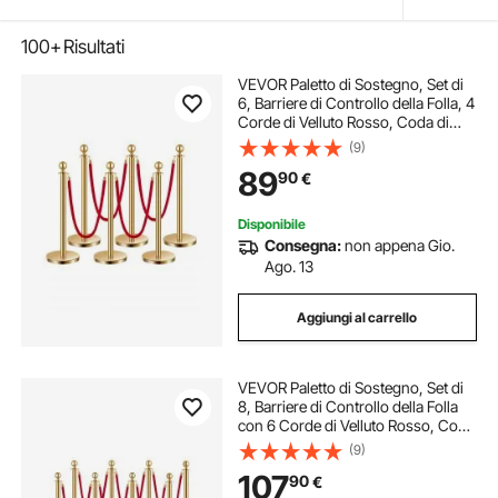
100+
Risultati
VEVOR Paletto di Sostegno, Set di
6, Barriere di Controllo della Folla, 4
Corde di Velluto Rosso, Coda di
Palo di Sostegno in Acciaio Inox
(9)
Dorato da 1,5 m con Base Cava per
89
90
€
Festa, Matrimonio, Mostra
Disponibile
Consegna:
non appena Gio.
Ago. 13
Aggiungi al carrello
VEVOR Paletto di Sostegno, Set di
8, Barriere di Controllo della Folla
con 6 Corde di Velluto Rosso, Coda
di Palo di Sostegno in Acciaio Inox
(9)
Dorato 1,5 m con Base Cava per
107
90
€
Festa, Matrimonio, Mostra