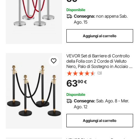
Disponibile
Consegna:
non appena Sab.
Ago. 15
Aggiungi al carrello
VEVOR Set di Barriere di Controllo
della Folla con 2 Corde di Velluto
Nero, Palo di Sostegno in Acciaio al
Carbonio Resistente con Base Cava
(3)
per Teatro, Feste, Matrimoni,
63
90
€
Mostre, Eventi, Nero
Disponibile
Consegna:
Sab. Ago. 8 - Mer.
Ago. 12
Aggiungi al carrello