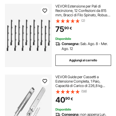
VEVOR Estensione per Pali di
Recinzione, 12 Confezioni da 815
mm, Bracci di Filo Spinato, Robusti
Estensori in Acciaio per Recinzioni,
(2)
Bracci di Prolunga in Filo Spinato
75
90
€
Montati, per la Privacy
Disponibile
Consegna:
Sab. Ago. 8 - Mer.
Ago. 12
Aggiungi al carrello
VEVOR Guide per Cassetti a
Estensione Completa, 1 Paio,
Capacità di Carico di 226,8 kg
Binario per Cassetti con
(58)
Bloccaggio, Cuscinetti a Sfera con
40
90
€
Guida Scorrevole, Lunghezza
Estensione 610 mm
Disponibile
Consegna:
non appena Lun.