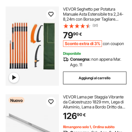
VEVOR Seghetto per Potatura
Manuale Asta Estensibile tra 2,24-
8,24m con Borsa per Tagliare
Segare Rami Boschi Alberi in
(91)
Altezza, Troncarami Manuale 5,1kg
79
90
€
Palo Estensibile in Fibra di Vetro
Lama Curva
Sconto extra di 3%
con coupon
Disponibile
Consegna:
non appena Mar.
Ago. 11
Aggiungi al carrello
VEVOR Lama per Staggia Vibrante
Nuovo
da Calcestruzzo 1829 mm, Lega di
Alluminio, Lama a Bordo Dritto da
135 mm, Copertura Estesa, Lama di
126
90
€
Ricambio per Vialetti, Patio,
Marciapiedi e Pavimenti di Garage
Rimangono solo 1, Ordina subito